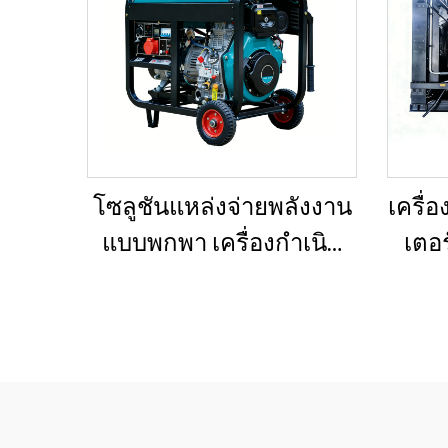
โซลูชันแหล่งจ่ายพลังงาน
เครื่
แบบพกพา เครื่องกำเนิด
เตอ
ไฟฟ้าดีเซลขนาด 5–12 กิโล
อาค
วัตต์ สำหรับบ้าน/ร้านค้า/
เครื
งานก่อสร้าง/ระบบสำรอง
ส
ฉุกเฉิน