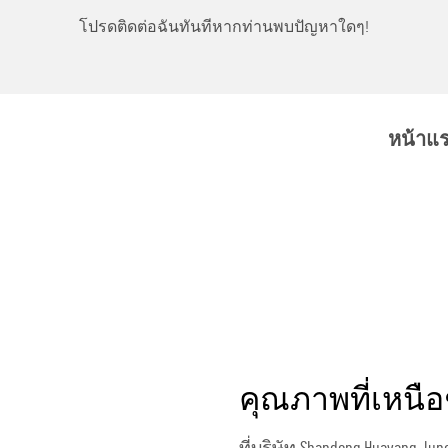
่านพบปัญหาใดๆ!
โปรดติดต่อฉันทันทีหากท่านพบปั
หน้าแ
คุณภาพที่เหนือช