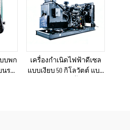
าแบบพก
เครื่องกำเนิดไฟฟ้าดีเซล
งบนรถ
แบบเงียบ 50 กิโลวัตต์ แบบ
กเฉิน
พกพา ป้องกันน้ำฝนได้
เหมาะสำหรับงานก่อสร้าง
กลางแจ้งและสถานการณ์
ฉุกเฉิน