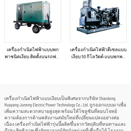
ฉุกเฉิน
เครื่องกำเนิดไฟฟ้าแบบพก
เครื่องกำเนิดไฟฟ้าดีเซลแบบ
พาชนิดเงียบ ติดตั้งบนรถพ่วง
เงียบ 50 กิโลวัตต์ แบบพกพา
สำหรับใช้งานฉุกเฉิน
ป้องกันน้ำฝนได้ เหมาะ
สำหรับงานก่อสร้างกลาง
แจ้งและสถานการณ์ฉุกเฉิน
เครื่องกำเนิดไฟฟ้าแบบเงียบเป็นพิเศษจากบริษัท Shandong
Huayang Juneng Electric Power Technology Co., Ltd. ถูกออกแบบมาเพื่อ
เพิ่มความสะดวกสบายสูงสุด พร้อมให้โซลูชันที่ตอบโจทย์
ความต้องการด้านพลังงานสมัยใหม่ที่เปลี่ยนแปลงอย่างต่อ
เนื่อง เครื่องกำเนิดไฟฟ้ารุ่นนี้ผลิตขึ้นจากวัตถุดิบที่ทนทานและ
มีประสิทธิภาพ ซึ่งจัดหาจากผู้จัดจำหน่ายที่เชื่อถือได้ โรงงาน