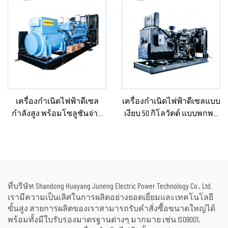
งานก่อสร้าง/ระบบสำรอง
แหล่งจ่ายไฟฟ้าสำรอง
ฉุกเฉิน
เครื่องกำเนิดไฟฟ้าดีเซล
เครื่องกำเนิดไฟฟ้าดีเซลแบบ
กำลังสูง พร้อมโซลูชันจ่าย
เงียบ 50 กิโลวัตต์ แบบพกพา
กำลังคงที่ สำหรับงานเหมือง
ป้องกันน้ำฝนได้ เหมาะ
แร่/การผลิตในโรงงาน และ
สำหรับงานก่อสร้างกลาง
การใช้งานเชิงอุตสาหกรรม
แจ้งและสถานการณ์ฉุกเฉิน
ที่บริษัท Shandong Huayang Juneng Electric Power Technology Co., Ltd.
เรามีความเป็นเลิศในการผลิตอย่างยอดเยี่ยมและเทคโนโลยี
ขั้นสูง สายการผลิตของเราสามารถรับคำสั่งซื้อขนาดใหญ่ได้
พร้อมทั้งมีใบรับรองมาตรฐานต่างๆ มากมาย เช่น ISO9001,