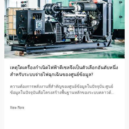
เหตุใดเครื่องกำเนิดไฟฟ้าดีเซลจึงเป็นตัวเลือกอันดับหนึ่ง
สำหรับระบบจ่ายไฟฉุกเฉินของศูนย์ข้อมูล?
ความต้องการพลังงานที่สำคัญของศูนย์ข้อมูลในปัจจุบัน ศูนย์
ข้อมูลในปัจจุบันคือโครงสร้างพื้นฐานหลักของระบบคลาวด์
ปัญญาประดิษฐ์ (AI) การธนาคารออนไลน์ และการดำเนินงาน
ข้อมูลทางธุรกิจ ภาวะไฟฟ้าดับอาจส่งผลให้เกิดเวลาหยุดให้
View More
บริการในการดำเนินงานอย่างมีนัยสำคัญ สูญเสียข้อมูล...