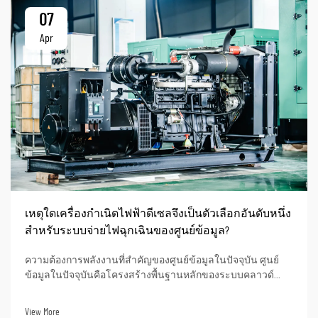
07
Apr
เหตุใดเครื่องกำเนิดไฟฟ้าดีเซลจึงเป็นตัวเลือกอันดับหนึ่ง
สำหรับระบบจ่ายไฟฉุกเฉินของศูนย์ข้อมูล?
ความต้องการพลังงานที่สำคัญของศูนย์ข้อมูลในปัจจุบัน ศูนย์
ข้อมูลในปัจจุบันคือโครงสร้างพื้นฐานหลักของระบบคลาวด์
ปัญญาประดิษฐ์ (AI) การธนาคารออนไลน์ และการดำเนินงาน
ข้อมูลทางธุรกิจ ภาวะไฟฟ้าดับอาจส่งผลให้เกิดเวลาหยุดให้
View More