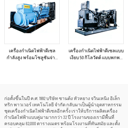
ฉุกเฉิน
เครื่องกำเนิดไฟฟ้าดีเซล
เครื่องกำเนิดไฟฟ้าดีเซลแบบ
กำลังสูง พร้อมโซลูชันจ่าย
เงียบ 50 กิโลวัตต์ แบบพกพา
กำลังคงที่ สำหรับงานเหมือง
ป้องกันน้ำฝนได้ เหมาะ
แร่/การผลิตในโรงงาน และ
สำหรับงานก่อสร้างกลาง
การใช้งานเชิงอุตสาหกรรม
แจ้งและสถานการณ์ฉุกเฉิน
ก่อตั้งขึ้นในปี ค.ศ. 1992 บริษัท ซานต้ง หัวหยาง จวินเหนิง อิเล็ก
ทริก พาวเวอร์ เทคโนโลยี จำกัด กลับมาเป็นผู้นำอุตสาหกรรม
ชุดเครื่องกำเนิดไฟฟ้าดีเซลอีกครั้ง เราให้บริการผลิตเครื่อง
กำเนิดไฟฟ้าแบบคู่มามากกว่า 32 ปี โรงงานของเรามีพื้นที่
ครอบคลุม 62,000 ตารางเมตร พร้อมโรงงานที่ทันสมัย และตั้ง