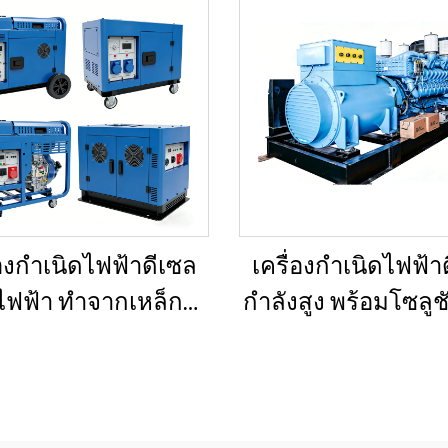
่องกำเนิดไฟฟ้าดีเซล
เครื่องกำเนิดไฟฟ้า
ฟฟ้า ทำจากเหล็กที่
กำลังสูง พร้อมโซลูช
อการกัดกร่อนและทน
กำลังคงที่ สำหรั
ารกระแทก สำหรับใช้
เหมืองแร่/การผลิ
หล่งจ่ายไฟฟ้าสำรอง
โรงงาน และการใช
เชิงอุตสาหกรร