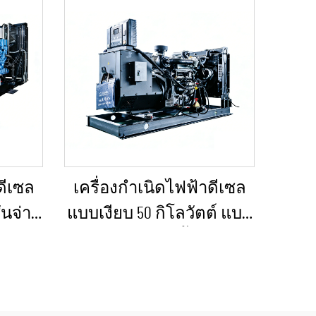
ดีเซล
เครื่องกำเนิดไฟฟ้าดีเซล
ันจ่าย
แบบเงียบ 50 กิโลวัตต์ แบบ
บงาน
พกพา ป้องกันน้ำฝนได้
ตใน
เหมาะสำหรับงานก่อสร้าง
้งาน
กลางแจ้งและสถานการณ์
ม
ฉุกเฉิน