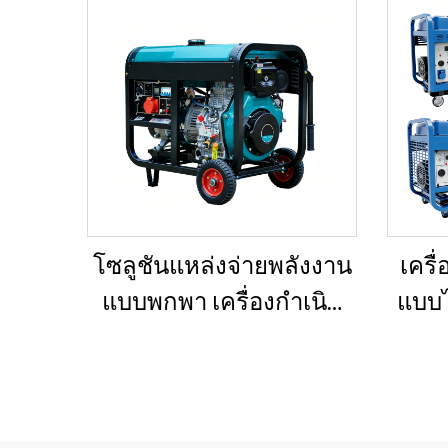
โซลูชันแหล่งจ่ายพลังงาน
เครื
แบบพกพา เครื่องกำเนิด
แบบไ
ไฟฟ้าดีเซลขนาด 5–12 กิโล
ทนต่
วัตต์ สำหรับบ้าน/ร้านค้า/
ต่อก
งานก่อสร้าง/ระบบสำรอง
เป็นแ
ฉุกเฉิน