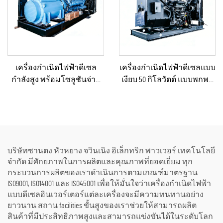
เครื่องกำเนิดไฟฟ้าดีเซล
เครื่องกำเนิดไฟฟ้าดีเซลแบบ
กำลังสูง พร้อมโซลูชันจ่าย
เงียบ 50 กิโลวัตต์ แบบพกพา
กำลังคงที่ สำหรับงานเหมือง
ป้องกันน้ำฝนได้ เหมาะ
แร่/การผลิตในโรงงาน และ
สำหรับงานก่อสร้างกลาง
การใช้งานเชิงอุตสาหกรรม
แจ้งและสถานการณ์ฉุกเฉิน
บริษัทซานตง หัวหยาง จวินเนิง อิเล็กทริก พาวเวอร์ เทคโนโลยี
จำกัด มีศักยภาพในการผลิตและคุณภาพที่ยอดเยี่ยม ทุก
กระบวนการผลิตของเราดำเนินการตามเกณฑ์มาตรฐาน
ISO9001, ISO14001 และ ISO45001 เพื่อให้มั่นใจว่าเครื่องกำเนิดไฟฟ้า
แบบดีเซลอินเวอร์เตอร์แต่ละเครื่องจะมีความทนทานอย่าง
ยาวนาน สถาน facilities ขั้นสูงของเราช่วยให้สามารถผลิต
สินค้าที่มีประสิทธิภาพสูงและสามารถแข่งขันได้ในระดับโลก