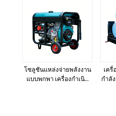
โซลูชันแหล่งจ่ายพลังงาน
เครื
แบบพกพา เครื่องกำเนิด
กำลัง
ไฟฟ้าดีเซลขนาด 5–12 กิโล
กำล
วัตต์ สำหรับบ้าน/ร้านค้า/
เห
งานก่อสร้าง/ระบบสำรอง
โรง