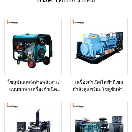
โซลูชันแหล่งจ่ายพลังงาน
เครื่องกำเนิดไฟฟ้าดีเซล
แบบพกพา เครื่องกำเนิด
กำลังสูง พร้อมโซลูชันจ่าย
ไฟฟ้าดีเซลขนาด 5–12 กิโล
กำลังคงที่ สำหรับงานเหมือง
วัตต์ สำหรับบ้าน/ร้านค้า/
แร่/การผลิตในโรงงาน และ
งานก่อสร้าง/ระบบสำรอง
การใช้งานเชิงอุตสาหกรรม
ฉุกเฉิน