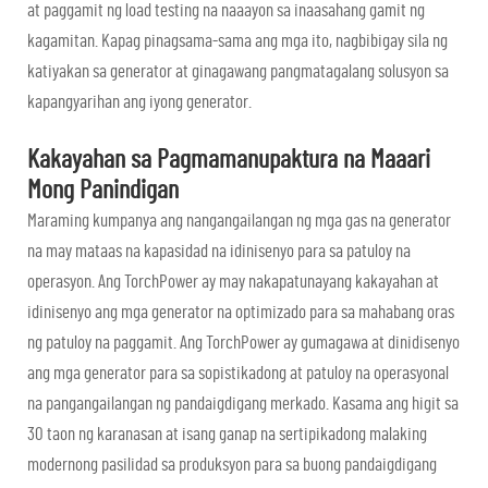
at paggamit ng load testing na naaayon sa inaasahang gamit ng
kagamitan. Kapag pinagsama-sama ang mga ito, nagbibigay sila ng
katiyakan sa generator at ginagawang pangmatagalang solusyon sa
kapangyarihan ang iyong generator.
Kakayahan sa Pagmamanupaktura na Maaari
Mong Panindigan
Maraming kumpanya ang nangangailangan ng mga gas na generator
na may mataas na kapasidad na idinisenyo para sa patuloy na
operasyon. Ang TorchPower ay may nakapatunayang kakayahan at
idinisenyo ang mga generator na optimizado para sa mahabang oras
ng patuloy na paggamit. Ang TorchPower ay gumagawa at dinidisenyo
ang mga generator para sa sopistikadong at patuloy na operasyonal
na pangangailangan ng pandaigdigang merkado. Kasama ang higit sa
30 taon ng karanasan at isang ganap na sertipikadong malaking
modernong pasilidad sa produksyon para sa buong pandaigdigang