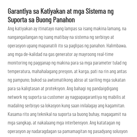
Garantiya sa Katiyakan at mga Sistema ng
Suporta sa Buong Panahon
Ang katiyakan ay itinatayo nang lampas sa isang makina lamang, na
nangangailangan ng isang matibay na sistema ng serbisyo at
operasyon upang mapanatili ito sa paglipas ng panahon. Halimbawa,
ang mga de-kalidad na gas generator ay mayroong real-time
monitoring ng pagganap ng makina para sa mga parameter tulad ng
temperatura, mahahalagang presyon, at karga; pati na rin ang antas
ng pampuno; bukod sa awtomatikong abiso at sariling mga sukatan
para sa kaligtasan at proteksyon. Ang bahagi ng pandaigdigang
network ng suporta sa customer ay nagpapagarantiya ng mabilis at
madaling serbisyo sa lokasyon kung saan inilalagay ang kagamitan.
Kasama rito ang teknikal na suporta sa buong buhay, magagamit na
mga sangkap, at nakalaang mga interbensyon. Ang katatagan ng
operasyon ay nadaragdagan sa pamamagitan ng pasadyang solusyon