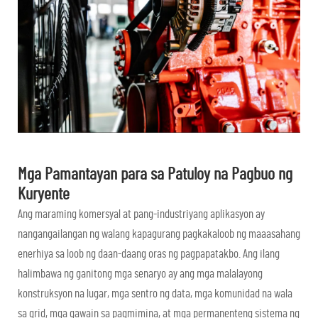
Mga Pamantayan para sa Patuloy na Pagbuo ng
Kuryente
Ang maraming komersyal at pang-industriyang aplikasyon ay
nangangailangan ng walang kapagurang pagkakaloob ng maaasahang
enerhiya sa loob ng daan-daang oras ng pagpapatakbo. Ang ilang
halimbawa ng ganitong mga senaryo ay ang mga malalayong
konstruksyon na lugar, mga sentro ng data, mga komunidad na wala
sa grid, mga gawain sa pagmimina, at mga permanenteng sistema ng