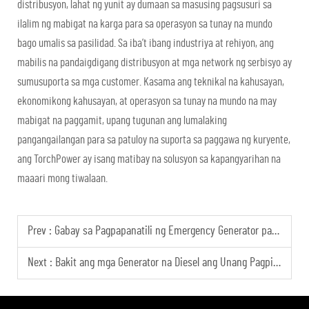
distribusyon, lahat ng yunit ay dumaan sa masusing pagsusuri sa
ilalim ng mabigat na karga para sa operasyon sa tunay na mundo
bago umalis sa pasilidad. Sa iba’t ibang industriya at rehiyon, ang
mabilis na pandaigdigang distribusyon at mga network ng serbisyo ay
sumusuporta sa mga customer. Kasama ang teknikal na kahusayan,
ekonomikong kahusayan, at operasyon sa tunay na mundo na may
mabigat na paggamit, upang tugunan ang lumalaking
pangangailangan para sa patuloy na suporta sa paggawa ng kuryente,
ang TorchPower ay isang matibay na solusyon sa kapangyarihan na
maaari mong tiwalaan.
Prev :
Gabay sa Pagpapanatili ng Emergency Generator para sa Bahay Buong Taon
Next :
Bakit ang mga Generator na Diesel ang Unang Pagpipilian para sa Emergency Power ng Data Center?