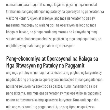
na mainam para magamit sa mga lugar na gaya ng mga lunsod at
tirahan na nangangailangan ng patuloy na operasyon ng generator. Sa
wastong konstruksyon at disenyo, ang mga generator ng gas ay
maaaring magbigay ng walang tigil na operasyon sa loob ng mga
linggo at buwan, na pinapanatili ang mataas na kakayahang mag-
service at mahabang panahon sa pagitan ng mga pagkagambala, na
nagbibigay ng mahabang panahon ng operasyon.
Pang-ekonomiya at Operasyonal na Halaga sa
Mga Sitwasyon ng Patuloy na Paggamit
Ang mga patuloy na gumagana na sistema ng pagbuo ng kuryente ay
nagdudulot ng presyon sa operasyonal na badyet at nangangailangan
ng isang solusyon na epektibo sa gastos. Kung ihahambing sa iba
pang sistema, ang mga gas generator ay mas epektibo sa paggamit
ng init at mas mura sa mga gastos sa kuryente. Kinakailangan din
nila ang mas kaunting pagpapanatili, na nag-iipon ng gastos sa