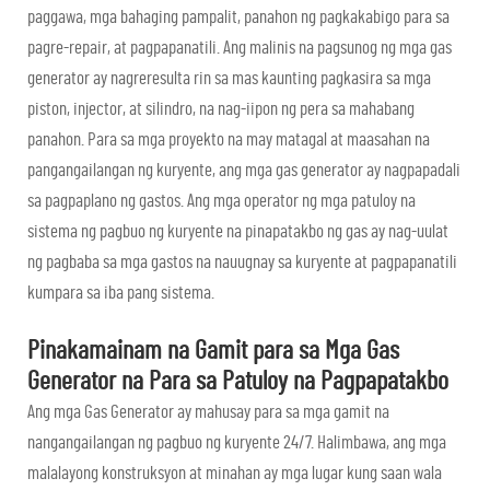
paggawa, mga bahaging pampalit, panahon ng pagkakabigo para sa
pagre-repair, at pagpapanatili. Ang malinis na pagsunog ng mga gas
generator ay nagreresulta rin sa mas kaunting pagkasira sa mga
piston, injector, at silindro, na nag-iipon ng pera sa mahabang
panahon. Para sa mga proyekto na may matagal at maasahan na
pangangailangan ng kuryente, ang mga gas generator ay nagpapadali
sa pagpaplano ng gastos. Ang mga operator ng mga patuloy na
sistema ng pagbuo ng kuryente na pinapatakbo ng gas ay nag-uulat
ng pagbaba sa mga gastos na nauugnay sa kuryente at pagpapanatili
kumpara sa iba pang sistema.
Pinakamainam na Gamit para sa Mga Gas
Generator na Para sa Patuloy na Pagpapatakbo
Ang mga Gas Generator ay mahusay para sa mga gamit na
nangangailangan ng pagbuo ng kuryente 24/7. Halimbawa, ang mga
malalayong konstruksyon at minahan ay mga lugar kung saan wala