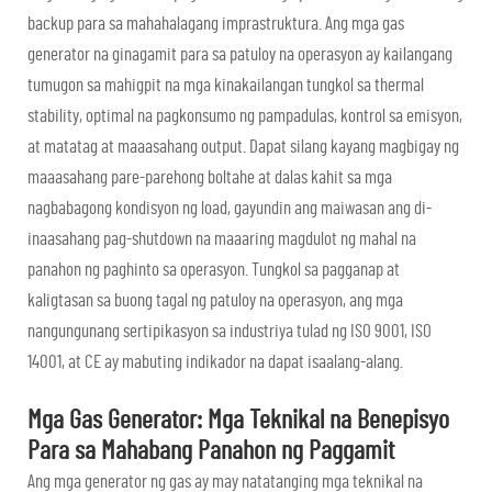
backup para sa mahahalagang imprastruktura. Ang mga gas
generator na ginagamit para sa patuloy na operasyon ay kailangang
tumugon sa mahigpit na mga kinakailangan tungkol sa thermal
stability, optimal na pagkonsumo ng pampadulas, kontrol sa emisyon,
at matatag at maaasahang output. Dapat silang kayang magbigay ng
maaasahang pare-parehong boltahe at dalas kahit sa mga
nagbabagong kondisyon ng load, gayundin ang maiwasan ang di-
inaasahang pag-shutdown na maaaring magdulot ng mahal na
panahon ng paghinto sa operasyon. Tungkol sa pagganap at
kaligtasan sa buong tagal ng patuloy na operasyon, ang mga
nangungunang sertipikasyon sa industriya tulad ng ISO 9001, ISO
14001, at CE ay mabuting indikador na dapat isaalang-alang.
Mga Gas Generator: Mga Teknikal na Benepisyo
Para sa Mahabang Panahon ng Paggamit
Ang mga generator ng gas ay may natatanging mga teknikal na