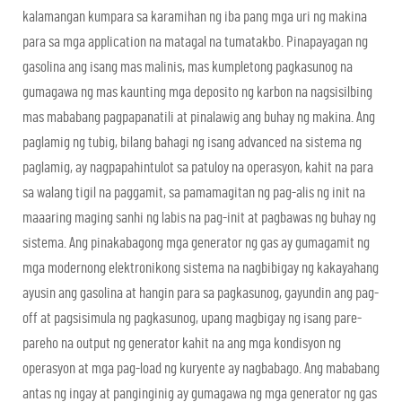
kalamangan kumpara sa karamihan ng iba pang mga uri ng makina
para sa mga application na matagal na tumatakbo. Pinapayagan ng
gasolina ang isang mas malinis, mas kumpletong pagkasunog na
gumagawa ng mas kaunting mga deposito ng karbon na nagsisilbing
mas mababang pagpapanatili at pinalawig ang buhay ng makina. Ang
paglamig ng tubig, bilang bahagi ng isang advanced na sistema ng
paglamig, ay nagpapahintulot sa patuloy na operasyon, kahit na para
sa walang tigil na paggamit, sa pamamagitan ng pag-alis ng init na
maaaring maging sanhi ng labis na pag-init at pagbawas ng buhay ng
sistema. Ang pinakabagong mga generator ng gas ay gumagamit ng
mga modernong elektronikong sistema na nagbibigay ng kakayahang
ayusin ang gasolina at hangin para sa pagkasunog, gayundin ang pag-
off at pagsisimula ng pagkasunog, upang magbigay ng isang pare-
pareho na output ng generator kahit na ang mga kondisyon ng
operasyon at mga pag-load ng kuryente ay nagbabago. Ang mababang
antas ng ingay at panginginig ay gumagawa ng mga generator ng gas