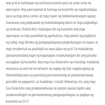
ang grid at kailangan ng sariling kuryente para sa araw-araw na
operasyon. Ang operasyonal at backup na kuryente ay napakahalaga
para sa mga data center at mga tower ng telekomunikasyon upang
maiwasan ang pagkawala ng mahahalagang datos at mga pagkabigo
sa serbisyo. Bukod dito, kailangan din ng kuryente ang mga
operasyon sa mga pasilidad ng agrikultura, mga planta ng paglilinis
ng tubig, mga klinika ng pangangalagang pangkalusugan sa nayon, at
mga residential na pasilidad na nasa labas ng grid. Sa malalaking
pansamantalang lugar ng kaganapan, kinakailangan din ang patuloy
na pagbuo ng kuryente. Ang mga Gas Generator ay matatag, madaling
maisama sa umiiral na network ng suplay ng fuel, nagdaragdag ng
fleksibilidad para sa parehong permanenteng at pansamantalang
portable na paggamit, at madaling i-install. Bukod pa rito, ang mga
Gas Generator ang pinakamahusay na opsyon upang tupdin ang
pinakamahigpit na permanenteng pangangailangan sa pagbuo ng
kuryente na 24/7.