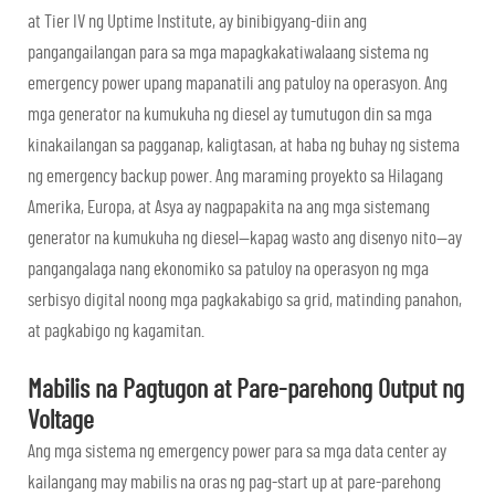
at Tier IV ng Uptime Institute, ay binibigyang-diin ang
pangangailangan para sa mga mapagkakatiwalaang sistema ng
emergency power upang mapanatili ang patuloy na operasyon. Ang
mga generator na kumukuha ng diesel ay tumutugon din sa mga
kinakailangan sa pagganap, kaligtasan, at haba ng buhay ng sistema
ng emergency backup power. Ang maraming proyekto sa Hilagang
Amerika, Europa, at Asya ay nagpapakita na ang mga sistemang
generator na kumukuha ng diesel—kapag wasto ang disenyo nito—ay
pangangalaga nang ekonomiko sa patuloy na operasyon ng mga
serbisyo digital noong mga pagkakabigo sa grid, matinding panahon,
at pagkabigo ng kagamitan.
Mabilis na Pagtugon at Pare-parehong Output ng
Voltage
Ang mga sistema ng emergency power para sa mga data center ay
kailangang may mabilis na oras ng pag-start up at pare-parehong