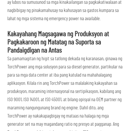
ay lubos na sumusunod sa mga kinakailangan sa pagkakatiwalaan at
nagbibigay ng pinakamahusay na kahusayan sa gastos kumpara sa
lahat ng mga sistema ng emergency power na available.
Kakayahang Magsagawa ng Produksyon at
Pagkakaroon ng Matatag na Suporta sa
Pandaigdigan na Antas
Sa pamamagitan ng higit sa tatlong dekada ng karanasan, ginawa ng
TorchPower ang mga solusyon para sa diesel generator, partikular na
para sa mga data center at iba pang katulad na mahahalagang
aplikasyon. Kilala rin ang TorchPower sa malalaking kakayahan sa
produksyon, maraming internasyonal na sertipikasyon, kabilang ang
ISO 9001, ISO 14001, at ISO 45001, at bilang opisyal na OEM partner ng
maraming nangungunang brand ng engine. Dahil dito, ang
TorchPower ay nakakapagbigay ng mataas na halaga ng mga
generator set na may magandang ratio ng presyo at pagganap. Ang