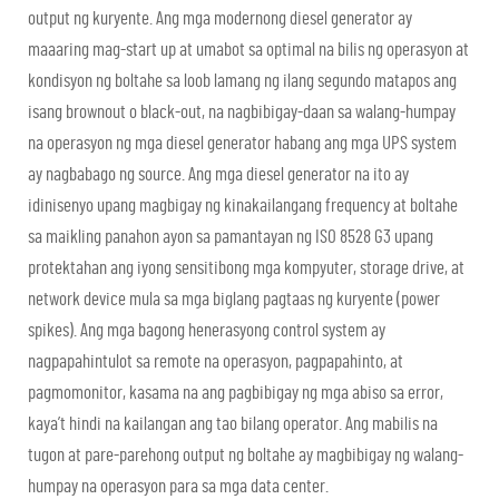
output ng kuryente. Ang mga modernong diesel generator ay
maaaring mag-start up at umabot sa optimal na bilis ng operasyon at
kondisyon ng boltahe sa loob lamang ng ilang segundo matapos ang
isang brownout o black-out, na nagbibigay-daan sa walang-humpay
na operasyon ng mga diesel generator habang ang mga UPS system
ay nagbabago ng source. Ang mga diesel generator na ito ay
idinisenyo upang magbigay ng kinakailangang frequency at boltahe
sa maikling panahon ayon sa pamantayan ng ISO 8528 G3 upang
protektahan ang iyong sensitibong mga kompyuter, storage drive, at
network device mula sa mga biglang pagtaas ng kuryente (power
spikes). Ang mga bagong henerasyong control system ay
nagpapahintulot sa remote na operasyon, pagpapahinto, at
pagmomonitor, kasama na ang pagbibigay ng mga abiso sa error,
kaya’t hindi na kailangan ang tao bilang operator. Ang mabilis na
tugon at pare-parehong output ng boltahe ay magbibigay ng walang-
humpay na operasyon para sa mga data center.