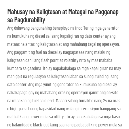
Mahusay na Kaligtasan at Matagal na Pagganap
sa Pagdurability
Ang dalawang pangunahing benepisyo na inooffer ng mga generator
na kumukuha ng diesel sa isang kapaligiran ng data center ay ang
mataas na antas ng kaligtasan at ang mahabang tagal ng operasyon.
Ang paggamit ng fuel na diesel ay nagpapataas nang malaki ng
kaligtasan dahil ang flash point at volatility nito ay mas mababa
kumpara sa gasolina. Ito ay napakahalaga sa mga kapaligiran na may
mahigpit na regulasyon sa kaligtasan laban sa sunog, tulad ng isang
data center. Ang mga yunit ng generator na kumukuha ng diesel ay
nakakapagbigay ng mahabang oras ng operasyon gamit ang on-site
na imbakan ng fuel na diesel. Maaari silang tumakbo nang 24 na oras
o higit pa sa buong kapasidad nang walang interupsiyon hanggang sa
maibalik ang power mula sa utility. Ito ay napakahalaga sa mga kaso
ng kalamidad o black-out kung saan ang pagbabalik ng power mula sa