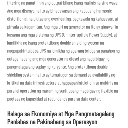
filtering na panatilihin ang output bilang isang malinis na sine wave.
Ang mga disenyo na ito ay binabawasan ang kabuuang harmonic
distortion at nalulutas ang overheating, pagkawala ng kahusayan, at
pinsala sa kagamitan. Ang mga uri ng generator na ito ay ginawa rin
kasama ang mga sistema ng UPS (Uninterruptible Power Supply), at
lumilikha ng isang protektibong double shielding system na
nagpapahintulot sa UPS na lumikha ng agarang bridge sa panahon ng
outage habang ang mga generator na diesel ang nagbibigay ng
pangmatagalang suplay ng kuryente. Ang protektibong double
shielding system na ito ay tumutugon sa demand sa availability ng
kritikal na data infrastructure at nagpapahintulot din sa makinis na
parallel operation ng maraming yunit upang magbigay ng flexible na
pagtaas ng kapasidad at redundancy para sa data center.
Halaga sa Ekonomiya at Mga Pangmatagalang
Panlabas na Pakinabang sa Operasyon