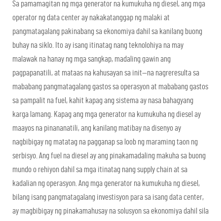
Sa pamamagitan ng mga generator na kumukuha ng diesel, ang mga
operator ng data center ay nakakatanggap ng malaki at
pangmatagalang pakinabang sa ekonomiya dahil sa kanilang buong
buhay na siklo. Ito ay isang itinatag nang teknolohiya na may
malawak na hanay ng mga sangkap, madaling gawin ang
pagpapanatili, at mataas na kahusayan sa init—na nagreresulta sa
mababang pangmatagalang gastos sa operasyon at mababang gastos
sa pampalit na fuel, kahit kapag ang sistema ay nasa bahagyang
karga lamang. Kapag ang mga generator na kumukuha ng diesel ay
maayos na pinananatili, ang kanilang matibay na disenyo ay
nagbibigay ng matatag na pagganap sa loob ng maraming taon ng
serbisyo. Ang fuel na diesel ay ang pinakamadaling makuha sa buong
mundo o rehiyon dahil sa mga itinatag nang supply chain at sa
kadalian ng operasyon. Ang mga generator na kumukuha ng diesel,
bilang isang pangmatagalang investisyon para sa isang data center,
ay magbibigay ng pinakamahusay na solusyon sa ekonomiya dahil sila