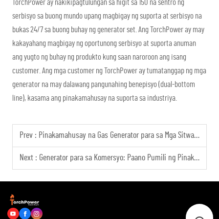
TorchPower ay nakikipagtulungan sa higit sa 150 na sentro ng
serbisyo sa buong mundo upang magbigay ng suporta at serbisyo na
bukas 24/7 sa buong buhay ng generator set. Ang TorchPower ay may
kakayahang magbigay ng oportunong serbisyo at suporta anuman
ang yugto ng buhay ng produkto kung saan naroroon ang isang
customer. Ang mga customer ng TorchPower ay tumatanggap ng mga
generator na may dalawang pangunahing benepisyo (dual-bottom
line), kasama ang pinakamahusay na suporta sa industriya.
Prev :
Pinakamahusay na Gas Generator para sa Mga Sitwasyon ng Patuloy na Pagbuo ng Kuryente sa Mahabang Panahon
Next :
Generator para sa Komersyo: Paano Pumili ng Pinakamahusay?