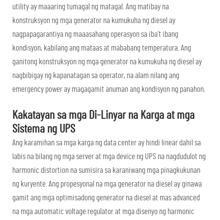
utility ay maaaring tumagal ng matagal. Ang matibay na
konstruksyon ng mga generator na kumukuha ng diesel ay
nagpapagarantiya ng maaasahang operasyon sa iba’t ibang
kondisyon, kabilang ang mataas at mababang temperatura. Ang
ganitong konstruksyon ng mga generator na kumukuha ng diesel ay
nagbibigay ng kapanatagan sa operator, na alam nilang ang
emergency power ay magagamit anuman ang kondisyon ng panahon.
Kakatayan sa mga Di-Linyar na Karga at mga
Sistema ng UPS
Ang karamihan sa mga karga ng data center ay hindi linear dahil sa
labis na bilang ng mga server at mga device ng UPS na nagdudulot ng
harmonic distortion na sumisira sa karaniwang mga pinagkukunan
ng kuryente. Ang propesyonal na mga generator na diesel ay ginawa
gamit ang mga optimisadong generator na diesel at mas advanced
na mga automatic voltage regulator at mga disenyo ng harmonic