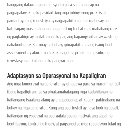
hanggang dalawampung porsyento para sa hinaharap na
pagpapalawak ng kapasidad. Ang mga inhinyerong praktis at
pamantayan ng industriya ay nagpapakita ng mas mahusay na
katatagan; mas mababang paggamit ng fuel at mas mababang rate
ng pagkabigo ay matatamasa kapag ang kapangyarihan ay wastong
nakakonfigure. Sa tunay na buhay, ipinapakita na ang isang load
assessment ay akurat na nakakasagot sa problema ng sobrang
investasyon at kulang na kapangyarihan.
Adaptasyon sa Operasyonal na Kapaligiran
Ang mga komersyal na generator ay ginagawa para sa maraming iba't
ibang kapaligiran. Isa sa pinakamahalagang mga kadahilanan na
kailangang isaalang-alang ay ang pagganap at kapaki-pakinabang na
buhay ng mga generator. Kung ang pag-install ay nasa loob ng gusali,
kailangan ng espesyal na pag-aalala upang matiyak ang sapat na
bentilasyon, kontrol ng ingay, at pagsunod sa mga regulasyon tulad ng