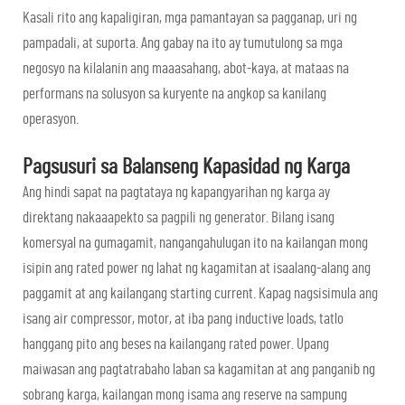
Kasali rito ang kapaligiran, mga pamantayan sa pagganap, uri ng
pampadali, at suporta. Ang gabay na ito ay tumutulong sa mga
negosyo na kilalanin ang maaasahang, abot-kaya, at mataas na
performans na solusyon sa kuryente na angkop sa kanilang
operasyon.
Pagsusuri sa Balanseng Kapasidad ng Karga
Ang hindi sapat na pagtataya ng kapangyarihan ng karga ay
direktang nakaaapekto sa pagpili ng generator. Bilang isang
komersyal na gumagamit, nangangahulugan ito na kailangan mong
isipin ang rated power ng lahat ng kagamitan at isaalang-alang ang
paggamit at ang kailangang starting current. Kapag nagsisimula ang
isang air compressor, motor, at iba pang inductive loads, tatlo
hanggang pito ang beses na kailangang rated power. Upang
maiwasan ang pagtatrabaho laban sa kagamitan at ang panganib ng
sobrang karga, kailangan mong isama ang reserve na sampung