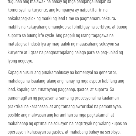
tugunan ang malawak na hanay ng mga pangangailangan sa
komersyal na kuryente, ang kumpanya ay naipakita rin na
nakakapag-alok ng maikling lead time sa pagmamanupaktura,
mabilis na kakayahang umangkop sa ibinibigay na serbisyo, at buong
suporta sa buong life cycle. Ang pagpili ng isang tagagawa na
matatag sa industriya ay mag-aalok ng maaasahang solusyon sa
kuryente at ligtas na pangmatagalang halaga para sa pag-unlad ng
iyong negosyo.
Kapag sinusuri ang pinakamahusay na komersyal na generator,
mahalaga na isaalang-alang ang hanay ng mga aspeto kabilang ang
load, kapaligiran, tinatayang pagganap, gastos, at suporta. Sa
pamamagitan ng pagsasama-sama ng propesyonal na kaalaman,
praktikal na karanasan, at ang tamang awtoridad na pamantayan,
posible ang maiwasan ang karamihan sa mga pagkakamali at
makahanap ng optimal na solusyon na nagtitiyak ng walang kupas na
operasyon, kahusayan sa gastos, at mahabang buhay na serbisyo.