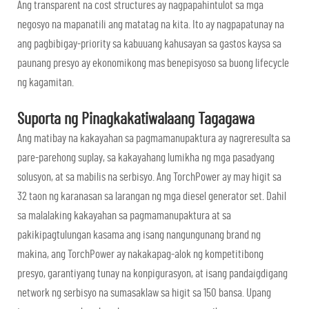
Ang transparent na cost structures ay nagpapahintulot sa mga
negosyo na mapanatili ang matatag na kita. Ito ay nagpapatunay na
ang pagbibigay-priority sa kabuuang kahusayan sa gastos kaysa sa
paunang presyo ay ekonomikong mas benepisyoso sa buong lifecycle
ng kagamitan.
Suporta ng Pinagkakatiwalaang Tagagawa
Ang matibay na kakayahan sa pagmamanupaktura ay nagreresulta sa
pare-parehong suplay, sa kakayahang lumikha ng mga pasadyang
solusyon, at sa mabilis na serbisyo. Ang TorchPower ay may higit sa
32 taon ng karanasan sa larangan ng mga diesel generator set. Dahil
sa malalaking kakayahan sa pagmamanupaktura at sa
pakikipagtulungan kasama ang isang nangungunang brand ng
makina, ang TorchPower ay nakakapag-alok ng kompetitibong
presyo, garantiyang tunay na konpigurasyon, at isang pandaigdigang
network ng serbisyo na sumasaklaw sa higit sa 150 bansa. Upang