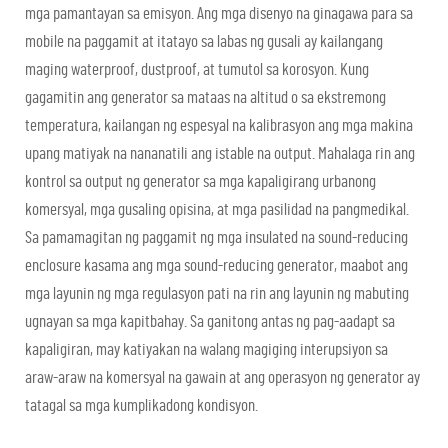
mga pamantayan sa emisyon. Ang mga disenyo na ginagawa para sa
mobile na paggamit at itatayo sa labas ng gusali ay kailangang
maging waterproof, dustproof, at tumutol sa korosyon. Kung
gagamitin ang generator sa mataas na altitud o sa ekstremong
temperatura, kailangan ng espesyal na kalibrasyon ang mga makina
upang matiyak na nananatili ang istable na output. Mahalaga rin ang
kontrol sa output ng generator sa mga kapaligirang urbanong
komersyal, mga gusaling opisina, at mga pasilidad na pangmedikal.
Sa pamamagitan ng paggamit ng mga insulated na sound-reducing
enclosure kasama ang mga sound-reducing generator, maabot ang
mga layunin ng mga regulasyon pati na rin ang layunin ng mabuting
ugnayan sa mga kapitbahay. Sa ganitong antas ng pag-aadapt sa
kapaligiran, may katiyakan na walang magiging interupsiyon sa
araw-araw na komersyal na gawain at ang operasyon ng generator ay
tatagal sa mga kumplikadong kondisyon.