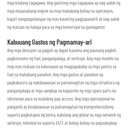
mga kilalang tagagawa. Ang ganitong mga tagagawa ay nag-aalok ng
mga maaasahang engine na may mahabang buhay na operasyon,
kaya’t nangangailangan ng mas kaunting pagpapanatili at nag-aalok
ng mataas na halaga para sa mga komersyal na gumagamit.
Kabuuang Gastos ng Pagmamay-ari
Ang mga desisyon sa pagpili ay dapat kasama ang paunang pagbili,
pagkonsumo ng fuel, pangangalaga, at serbisyo. Ang mga modelo na
may mas mataas na kahusayan ay magpapababa sa mga gastos sa
fuel sa mahabang panahon. Ang mga gastos at panahon ng
pagkakasira ay nababawasan sa pamamagitan ng mga istruktura ng
pangangalaga at mga sangkap na kapareho ng mga spare parts na
idinisenyo para sa madaling pag-access. Ang mga operasyonal na
panganib ay binabawasan sa pamamagitan ng komprehensibong
suporta pagkatapos ng benta, kabilang ang global na mga network ng
serbisyo, teknikal na suporta 24/7, at buhay-buhay na pagsubaybay.