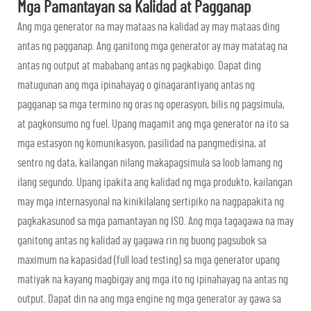
Mga Pamantayan sa Kalidad at Pagganap
Ang mga generator na may mataas na kalidad ay may mataas ding
antas ng pagganap. Ang ganitong mga generator ay may matatag na
antas ng output at mababang antas ng pagkabigo. Dapat ding
matugunan ang mga ipinahayag o ginagarantiyang antas ng
pagganap sa mga termino ng oras ng operasyon, bilis ng pagsimula,
at pagkonsumo ng fuel. Upang magamit ang mga generator na ito sa
mga estasyon ng komunikasyon, pasilidad na pangmedisina, at
sentro ng data, kailangan nilang makapagsimula sa loob lamang ng
ilang segundo. Upang ipakita ang kalidad ng mga produkto, kailangan
may mga internasyonal na kinikilalang sertipiko na nagpapakita ng
pagkakasunod sa mga pamantayan ng ISO. Ang mga tagagawa na may
ganitong antas ng kalidad ay gagawa rin ng buong pagsubok sa
maximum na kapasidad (full load testing) sa mga generator upang
matiyak na kayang magbigay ang mga ito ng ipinahayag na antas ng
output. Dapat din na ang mga engine ng mga generator ay gawa sa