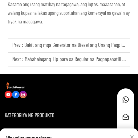
Kasama ang isang matibay na tagagawa, ang ligtas, maaasahan, at
walang kupas na lakas upang suportahan ang komersyal na gawain ay
tiyak na magagawa.
Prev :
Bakit ang mga Generator na Diesel ang Unang Pagpipilian para sa Emergency Power ng Data Center?
Next :
Mahahalagang Tip para sa Regular na Pagpapanatili ng Generator para sa Komersyal na Kagamitan sa Kapangyarihan
KATEGORIYA NG PRODUKTO
Mga Mabilis na Link