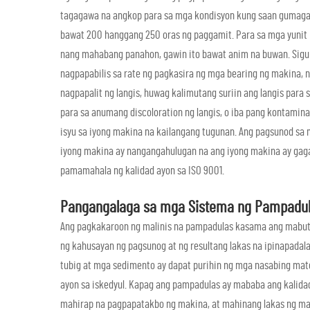
tagagawa na angkop para sa mga kondisyon kung saan gumagana 
bawat 200 hanggang 250 oras ng paggamit. Para sa mga yunit n
nang mahabang panahon, gawin ito bawat anim na buwan. Sigur
nagpapabilis sa rate ng pagkasira ng mga bearing ng makina, n
nagpapalit ng langis, huwag kalimutang suriin ang langis par
para sa anumang discoloration ng langis, o iba pang kontamin
isyu sa iyong makina na kailangang tugunan. Ang pagsunod sa 
iyong makina ay nangangahulugan na ang iyong makina ay gag
pamamahala ng kalidad ayon sa ISO 9001.
Pangangalaga sa mga Sistema ng Pampadul
Ang pagkakaroon ng malinis na pampadulas kasama ang mabuti
ng kahusayan ng pagsunog at ng resultang lakas na ipinapada
tubig at mga sedimento ay dapat purihin ng mga nasabing mate
ayon sa iskedyul. Kapag ang pampadulas ay mababa ang kalidad
mahirap na pagpapatakbo ng makina, at mahinang lakas ng maki