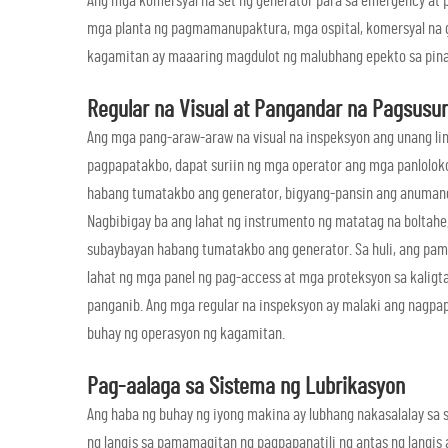
Ang mga komersyal na set ng generator para sa emergency at 
mga planta ng pagmamanupaktura, mga ospital, komersyal na g
kagamitan ay maaaring magdulot ng malubhang epekto sa pinan
Regular na Visual at Pangandar na Pagsusur
Ang mga pang-araw-araw na visual na inspeksyon ang unang li
pagpapatakbo, dapat suriin ng mga operator ang mga panloloko 
habang tumatakbo ang generator, bigyang-pansin ang anumang 
Nagbibigay ba ang lahat ng instrumento ng matatag na boltahe,
subaybayan habang tumatakbo ang generator. Sa huli, ang pam
lahat ng mga panel ng pag-access at mga proteksyon sa kalig
panganib. Ang mga regular na inspeksyon ay malaki ang nagp
buhay ng operasyon ng kagamitan.
Pag-aalaga sa Sistema ng Lubrikasyon
Ang haba ng buhay ng iyong makina ay lubhang nakasalalay sa si
ng langis sa pamamagitan ng pagpapanatili ng antas ng langis