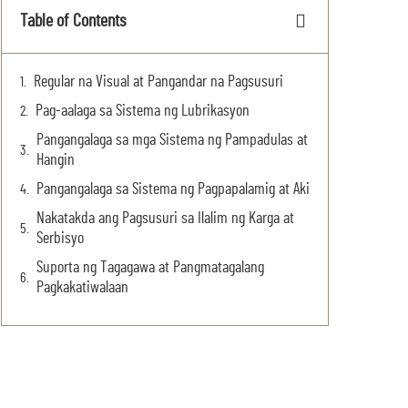
Table of Contents
Regular na Visual at Pangandar na Pagsusuri
Pag-aalaga sa Sistema ng Lubrikasyon
Pangangalaga sa mga Sistema ng Pampadulas at
Hangin
Pangangalaga sa Sistema ng Pagpapalamig at Aki
Nakatakda ang Pagsusuri sa Ilalim ng Karga at
Serbisyo
Suporta ng Tagagawa at Pangmatagalang
Pagkakatiwalaan