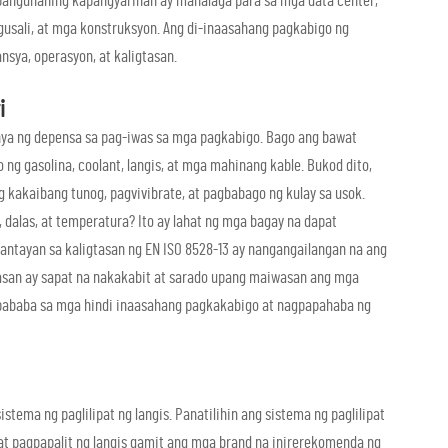
pangunahing kapangyarihan ay mahalaga para sa mga data center,
usali, at mga konstruksyon. Ang di-inaasahang pagkabigo ng
sya, operasyon, at kaligtasan.
i
nya ng depensa sa pag-iwas sa mga pagkabigo. Bago ang bawat
ng gasolina, coolant, langis, at mga mahinang kable. Bukod dito,
kakaibang tunog, pagvivibrate, at pagbabago ng kulay sa usok.
 dalas, at temperatura? Ito ay lahat ng mga bagay na dapat
antayan sa kaligtasan ng EN ISO 8528-13 ay nangangailangan na ang
tasan ay sapat na nakakabit at sarado upang maiwasan ang mga
apababa sa mga hindi inaasahang pagkakabigo at nagpapahaba ng
stema ng paglilipat ng langis. Panatilihin ang sistema ng paglilipat
 at pagpapalit ng langis gamit ang mga brand na inirerekomenda ng