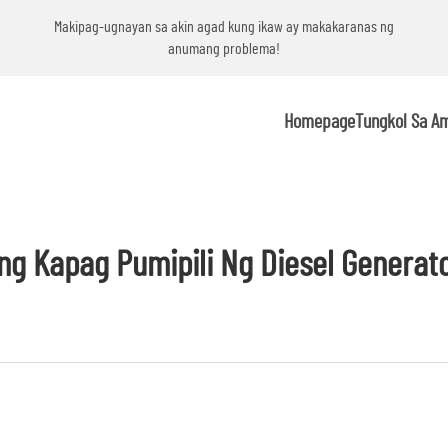
g
Makipag-ugnayan sa akin agad kung ikaw ay makakaranas ng
anumang problema!
Homepage
Tungkol Sa A
ng Kapag Pumipili Ng Diesel Generat