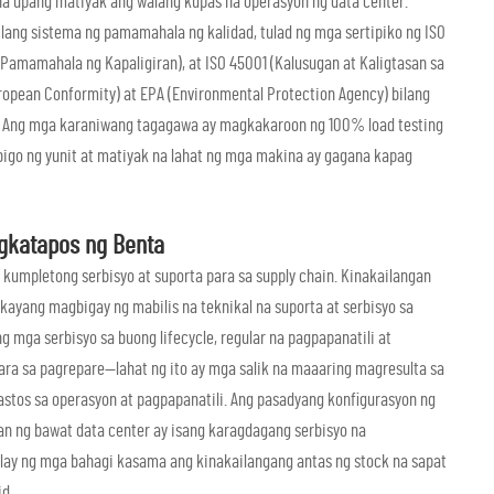
 upang matiyak ang walang kupas na operasyon ng data center.
lang sistema ng pamamahala ng kalidad, tulad ng mga sertipiko ng ISO
Pamamahala ng Kapaligiran), at ISO 45001 (Kalusugan at Kaligtasan sa
ropean Conformity) at EPA (Environmental Protection Agency) bilang
r. Ang mga karaniwang tagagawa ay magkakaroon ng 100% load testing
igo ng yunit at matiyak na lahat ng mga makina ay gagana kapag
agkatapos ng Benta
kumpletong serbisyo at suporta para sa supply chain. Kinakailangan
ayang magbigay ng mabilis na teknikal na suporta at serbisyo sa
g mga serbisyo sa buong lifecycle, regular na pagpapanatili at
para sa pagrepare—lahat ng ito ay mga salik na maaaring magresulta sa
tos sa operasyon at pagpapanatili. Ang pasadyang konfigurasyon ng
n ng bawat data center ay isang karagdagang serbisyo na
play ng mga bahagi kasama ang kinakailangang antas ng stock na sapat
id.