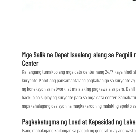
Mga Salik na Dapat Isaalang-alang sa Pagpili
Center
Kailangang tumakbo ang mga data center nang 24/7, kaya hindi 
kuryente. Kahit ang pansamantalang pagkakabigo sa kuryente ay
ng koneksyon sa network, at malalaking pagkawala sa pera. Dahil
backup na suplay ng kuryente para sa mga data center. Samakatuw
napakahalagang desisyon na magkakaroon ng malaking epekto sa k
Pagkakatugma ng Load at Kapasidad ng Laka
Isang mahalagang kailangan sa pagpili ng generator ay ang wast