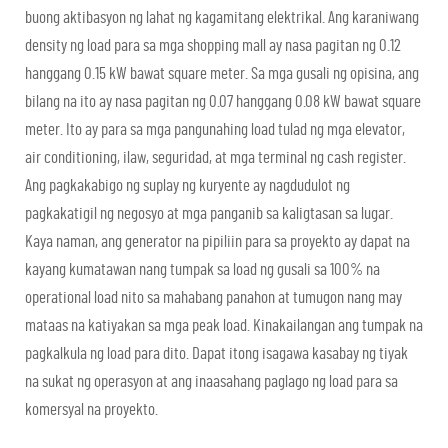
buong aktibasyon ng lahat ng kagamitang elektrikal. Ang karaniwang
density ng load para sa mga shopping mall ay nasa pagitan ng 0.12
hanggang 0.15 kW bawat square meter. Sa mga gusali ng opisina, ang
bilang na ito ay nasa pagitan ng 0.07 hanggang 0.08 kW bawat square
meter. Ito ay para sa mga pangunahing load tulad ng mga elevator,
air conditioning, ilaw, seguridad, at mga terminal ng cash register.
Ang pagkakabigo ng suplay ng kuryente ay nagdudulot ng
pagkakatigil ng negosyo at mga panganib sa kaligtasan sa lugar.
Kaya naman, ang generator na pipiliin para sa proyekto ay dapat na
kayang kumatawan nang tumpak sa load ng gusali sa 100% na
operational load nito sa mahabang panahon at tumugon nang may
mataas na katiyakan sa mga peak load. Kinakailangan ang tumpak na
pagkalkula ng load para dito. Dapat itong isagawa kasabay ng tiyak
na sukat ng operasyon at ang inaasahang paglago ng load para sa
komersyal na proyekto.