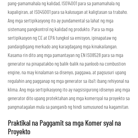
pang-pamamahala ng kalidad, ISO14001 para sa pamamahala ng
kapaligiran, at ISO45001 para sa kalusugan at kaligtasan sa trabaho.
Ang mga sertipikasyong ito ay pundamental sa lahat ng mga
sistemang pangkontrol ng kalidad ng produkto. Para sa mga
sertipikasyon ng CE at EPA tungkol sa emisyon, ipinapataw ng
pandaigdigang merkado ang karagdagang mga kinakailangan.
Kasama rin dito ang mga pamantayan ng EN ISO8528 para sa mga
generator na pinapatakbo ng balik-balik na panloob na combustion
engine, na may kinalaman sa disenyo, paggawa, at pagsusuri upang
regulahin ang pagganap ng mga generator sa iba’t ibang rehiyonal na
klima. Ang mga sertipikasyong ito ay nagsisigurong idisenyo ang mga
generator dito upang protektahan ang mga komersyal na proyekto sa
pangmatagalan mula sa panganib ng hindi sumusunod na kagamitan.
Praktikal na Paggamit sa mga Komer syal na
Proyekto