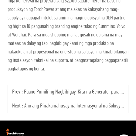
mga komersyal na proyekto. Ang 62,000 square meter na base ng
produksyon ng TorchPower at ang malakas na kakayahang mag-
supply ay nagpapahintulot sa amin na maging opisyal na OEM partner
ng higit sa 10 pangunahing brand ng engine tulad ng Cummins, Volvo,
at Weichai. Para sa mga shopping mall at gusali ng opisina na may
mataas na daloy ng tao, nagbibigay kami ng mga produkto na
nakaukulan at propesyonal na one-stop na solusyon na kinabibilangan
ng instalasyon, teknikal na suporta, at pangmatagalang pagpapanatili
pagkatapos ng benta.
Prev :
Paano Pumili ng Nagbibigay-Kita na Generator para sa Pagbebenta para sa mga Internasyonal na Ahente?
Next :
Ano ang Pinakamahusay na Internasyonal na Solusyon sa Kapangyarihan para sa mga Pandaigdigang Proyekto ng Data Center?