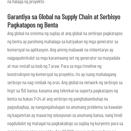
na halaga ng proyekto.
Garantiya sa Global na Supply Chain at Serbisyo
Pagkatapos ng Benta
Ang global na sistema ng suplay at ang global na serbisyo pagkatapos
ng benta ay parehong mahalaga sa katiyakan ng mga generator sa
komersyal na aplikasyon. Ang aming malawak na imbentaryo ay
nagpapahintulot sa mga karaniwang set ng generator na maipadala
at mai-install sa loob ng 7 araw. Para sa mga timeline ng
konstruksyon ng komersyal na proyekto, ito ay isang mahalagang
serbisyo na nag-iimbak ng oras. Ang global na network ng serbisyo sa
higit sa 150 bansa, kasama ang teknikal na suporta pagkatapos ng
benta na bukas 7×24 at ang serbisyo ng panghabambuhay na
pagsubaybay, ay nangangahulugan na anumang problema sa kawalan
ng kagamitan ay maaaring solusyunan sa anumang bansa, nang hindi
nagdudulot ng matagal na pagkakabigo sa suplay ng kuryente para sa