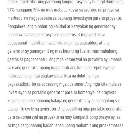
mas kompetitibo. Ang parehong konpigurasyon ay humigit-kumulang
10% hanggang 15% na mas mababa kaysa sa average na presyo sa
merkado, na nagpapababa sa paunang investisyon para sa proyekto.
Pangalawa, ang pinabuting kalidad at katiyakan ng generator ay
nababawasan ang operasyonal na gastos at mga gastos sa
pagpapanatili dahil sa mas bihira ang mga pagkabigo, at ang
generator ay gumagamit ng mas kaunti ng fuel at mas mababang
gastos sa pagpapanatili. Ang mga komersyal na proyekto ay umaasa
sa isang generator upang mapanatili ang kanilang reputasyon at
maiwasan ang mga pagkawala sa kita na dulot ng mga
pagkakadisturbo sa access ng mga customer. Ang mga kita mula sa
investisyon sa portable generator para sa komersyal na proyekto,
kasama na ang kabuuang halaga ng generator, ay nanggagaling sa
buong life cycle ng generator. Ang pagpili ng mga portable generator
para sa komersyal na proyekto na may kompetitibong presyo ay isa
sa mga pangunahing kadahilanan upang makamit ang pinakamataas