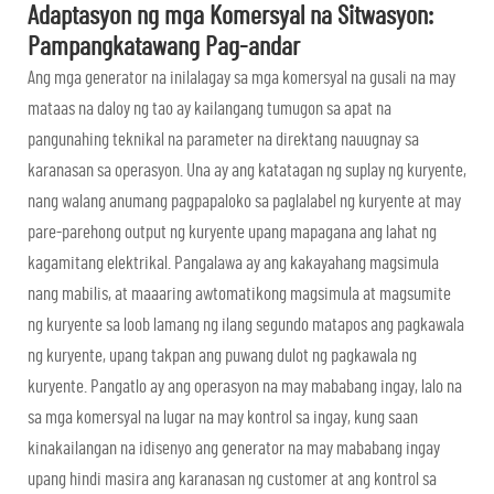
Adaptasyon ng mga Komersyal na Sitwasyon:
Pampangkatawang Pag-andar
Ang mga generator na inilalagay sa mga komersyal na gusali na may
mataas na daloy ng tao ay kailangang tumugon sa apat na
pangunahing teknikal na parameter na direktang nauugnay sa
karanasan sa operasyon. Una ay ang katatagan ng suplay ng kuryente,
nang walang anumang pagpapaloko sa paglalabel ng kuryente at may
pare-parehong output ng kuryente upang mapagana ang lahat ng
kagamitang elektrikal. Pangalawa ay ang kakayahang magsimula
nang mabilis, at maaaring awtomatikong magsimula at magsumite
ng kuryente sa loob lamang ng ilang segundo matapos ang pagkawala
ng kuryente, upang takpan ang puwang dulot ng pagkawala ng
kuryente. Pangatlo ay ang operasyon na may mababang ingay, lalo na
sa mga komersyal na lugar na may kontrol sa ingay, kung saan
kinakailangan na idisenyo ang generator na may mababang ingay
upang hindi masira ang karanasan ng customer at ang kontrol sa