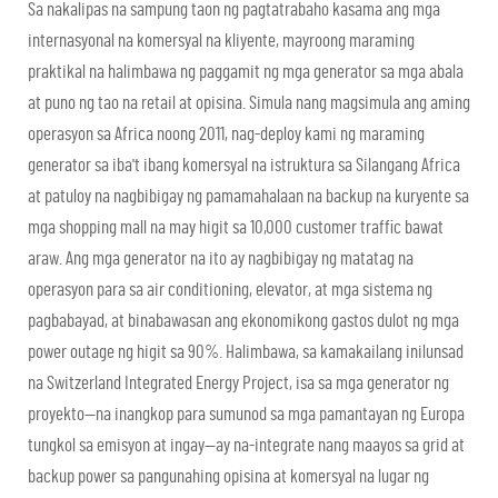
Sa nakalipas na sampung taon ng pagtatrabaho kasama ang mga
internasyonal na komersyal na kliyente, mayroong maraming
praktikal na halimbawa ng paggamit ng mga generator sa mga abala
at puno ng tao na retail at opisina. Simula nang magsimula ang aming
operasyon sa Africa noong 2011, nag-deploy kami ng maraming
generator sa iba't ibang komersyal na istruktura sa Silangang Africa
at patuloy na nagbibigay ng pamamahalaan na backup na kuryente sa
mga shopping mall na may higit sa 10,000 customer traffic bawat
araw. Ang mga generator na ito ay nagbibigay ng matatag na
operasyon para sa air conditioning, elevator, at mga sistema ng
pagbabayad, at binabawasan ang ekonomikong gastos dulot ng mga
power outage ng higit sa 90%. Halimbawa, sa kamakailang inilunsad
na Switzerland Integrated Energy Project, isa sa mga generator ng
proyekto—na inangkop para sumunod sa mga pamantayan ng Europa
tungkol sa emisyon at ingay—ay na-integrate nang maayos sa grid at
backup power sa pangunahing opisina at komersyal na lugar ng