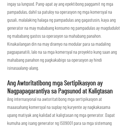
ingay sa lungsod. Pang-apat ay ang epektibong paggamit ng mga
pampadulas, dahil sa patuloy na operasyon ng mga komersyal na
gusali, malalaking halaga ng pampadulas ang gagastusin, kaya ang
generator na may mababang konsumo ng pampadulas ay magdudulot
ng mababang gastos sa operasyon sa mahabang panahon.
Kinakailangan din na may disenyo na modular para sa madaling
pagpapanatili, lalo na sa mga komersyal na proyekto kung saan ang
mahabang panahon ng pagkakabigo sa operasyon ay hindi
isinasaalang-alang.
Ang Awtoritatibong mga Sertipikasyon ay
Nagpapagarantiya sa Pagsunod at Kaligtasan
Ang internasyonal na awtoritatibong mga sertipikasyon at
maaasahang komersyal na suplay ng kuryente ay nagkakasama
upang matiyak ang kalidad at kaligtasan ng mga generator. Dapat
kumuha ang isang generator ng ISO9001 para sa mga sistemang