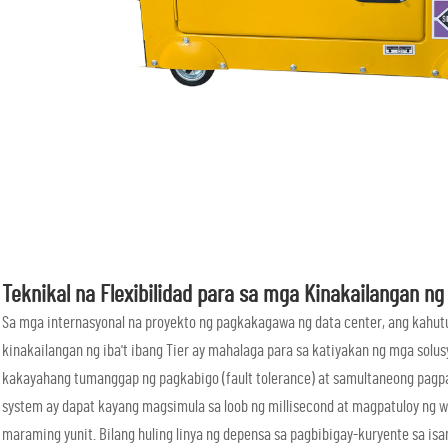
Teknikal na Flexibilidad para sa mga Kinakailangan ng
Sa mga internasyonal na proyekto ng pagkakagawa ng data center, ang kahutu
kinakailangan ng iba't ibang Tier ay mahalaga para sa katiyakan ng mga solus
kakayahang tumanggap ng pagkabigo (fault tolerance) at samultaneong pagpa
system ay dapat kayang magsimula sa loob ng millisecond at magpatuloy ng wa
maraming yunit. Bilang huling linya ng depensa sa pagbibigay-kuryente sa is