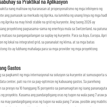
buhay sa Praktikal na Aplikasyon
kita nang malinaw ng karanasan at propesyonalismo ng mga inhinyero ng
yente ang pumasok sa merkado ng Aprika, na lumikha ng unang linya ng mga had
ng Aprika na may hindi stable na grid ng kuryente. Ang taong 2026 ay
isang proyektong pagsasama-sama ng enerhiya mula sa Switzerland, na patuna
ataas na pangangailangan sa suplay ng kuryente. Para sa Asya, Europa, Apr
n ng lokal na integrated grid, sa pananalat ng klima, at sa mga batas
ktong ito ay lubhang mahalaga para sa mga provider ng mga proyektong
ang Gastos
g sa pagkamit ng mga internasyonal na solusyon sa kuryente at sumusuporta s
ata center, pati na rin sa pag-optimize ng kabuuang gastos. Sa parehong
 sa presyo na 10 hanggang 15 porsyento sa pamamagitan ng isang pananaguta
 ng proyekto. Kasama ang pandaigdigang oras ng tugon na wala pang 7 araw p
 na may pandaigdigang oras ng tugon na wala pang 7 araw, posible ang mabilis