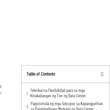
Table of Contents
g
Teknikal na Flexibilidad para sa mga
er
Kinakailangan ng Tier ng Data Center
Pagsisimula ng mga Solusyon sa Kapangyarihan
sa Pandaigdigang Merkado ng Data Center