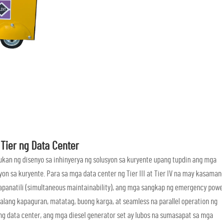
 Tier ng Data Center
kan ng disenyo sa inhinyerya ng solusyon sa kuryente upang tupdin ang mga
yon sa kuryente. Para sa mga data center ng Tier III at Tier IV na may kasaman
panatili (simultaneous maintainability), ang mga sangkap ng emergency pow
lang kapaguran, matatag, buong karga, at seamless na parallel operation ng
ang data center, ang mga diesel generator set ay lubos na sumasapat sa mga