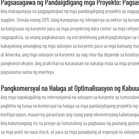
Pagsasagawa ng Pandaigdigang mga Proyekto: Pagsasa
Ang matagumpay na pagpapatupad ng mga pandaigdigang proyekto ay nagpapa
supplier. Simula noong 2011, ilang kumpanya ng inhinyeriya sa sektor ng kur
sa kaligtasan ng kuryente para sa mga proyektong data center sa mga rehiyon 
nagpapakita, sa unang pagkakataon, ng estratehikong pakikipagtulungan sa 
kakayahang umangkop ng mga solusyon sa kuryente para sa mga bansang may m
at Amerika, ang mga solusyon sa kuryente ay nag-iiba-iba depende sa kondisyo
pangkonstruksyon. Ang praktikal na karanasan na nakalap mula sa mga proye
pagsasama-sama ng enerhiya.
Pangkomersyal na Halaga at Optimalisasyon ng Kabuu
Ang mga napakagaling na internasyonal na solusyon sa kuryente ay tumutulon
paglikha ng tunay na komersyal na halaga sa mga pandaigdigang proyekto ng d
konfigurasyon, maaaring garantiyan ang isang pang-ekonomiyang kalamangan
Ang kalamangang ito sa presyo ay tumutulong sa pagbawas ng paunang gastos
sa mga yunit na nasa stock, at para sa mga pasadyang at espesyal na solusyon