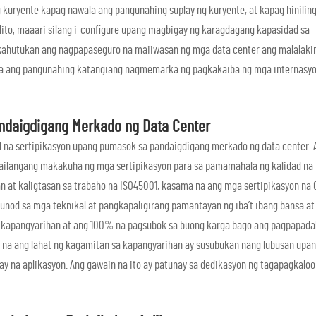
 kuryente kapag nawala ang pangunahing suplay ng kuryente, at kapag hiniling
ito, maaari silang i-configure upang magbigay ng karagdagang kapasidad sa
a kahutukan ang nagpapaseguro na maiiwasan ng mga data center ang malalaki
erya ang pangunahing katangiang nagmemarka ng pagkakaiba ng mga internasyo
ndaigdigang Merkado ng Data Center
 na sertipikasyon upang pumasok sa pandaigdigang merkado ng data center. 
ailangang makakuha ng mga sertipikasyon para sa pamamahala ng kalidad na
 at kaligtasan sa trabaho na ISO45001, kasama na ang mga sertipikasyon na 
nod sa mga teknikal at pangkapaligirang pamantayan ng iba’t ibang bansa at
sa kapangyarihan at ang 100% na pagsubok sa buong karga bago ang pagpapada
n na ang lahat ng kagamitan sa kapangyarihan ay susubukan nang lubusan upa
na aplikasyon. Ang gawain na ito ay patunay sa dedikasyon ng tagapagkaloo