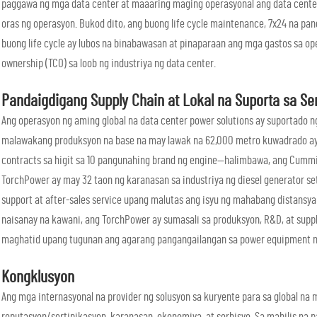
paggawa ng mga data center at maaaring maging operasyonal ang data center
oras ng operasyon. Bukod dito, ang buong life cycle maintenance, 7x24 na pan
buong life cycle ay lubos na binabawasan at pinaparaan ang mga gastos sa op
ownership (TCO) sa loob ng industriya ng data center.
Pandaigdigang Supply Chain at Lokal na Suporta sa Se
Ang operasyon ng aming global na data center power solutions ay suportado ng
malawakang produksyon na base na may lawak na 62,000 metro kuwadrado ay
contracts sa higit sa 10 pangunahing brand ng engine—halimbawa, ang Cummi
TorchPower ay may 32 taon ng karanasan sa industriya ng diesel generator set,
support at after-sales service upang malutas ang isyu ng mahabang distansya
naisanay na kawani, ang TorchPower ay sumasali sa produksyon, R&D, at suppl
maghatid upang tugunan ang agarang pangangailangan sa power equipment ng
Kongklusyon
Ang mga internasyonal na provider ng solusyon sa kuryente para sa global n
reputasyon/sertipikasyon, karanasan, ekonomiya, at serbisyo. Sa mabilis na 