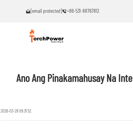
akaranas ng
Makipag-ugnayan sa akin agad kung ikaw ay makakaranas n
[email protected]
+86-531-88767812
anumang problema!
Ano Ang Pinakamahusay Na Inte
2026-03-26 09:31:52