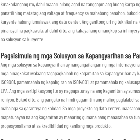
kinakailangang ito, dahil maaari nilang agad na tanggapin ang buong karga ng
panatilihing matatag ang voltage at frequency sa mahabang panahon; bukod d
kuryente habang lumalawak ang data center. Ang ganitong uri ng teknikal n
pinansyal na pagkawala, at dahil dito, ang kakayahang umangkop sa inhiny
na solusyon sa kuryente.
Pagsisimula ng mga Solusyon sa Kapangyarihan sa Pa
Ang mga solusyon sa kapangyarihan ay nangangailangan ng mga internasyonal
mga pinagkakatiwalaang tagapagkaloob ng kagamitan sa kapangyarihan ay k
ISO9001, pamamahala ng kapaligiran na ISO14001, at pamamahala ng kalusugan
EPA. Ang mga sertipikasyong ito ay nagpapatunay na ang kagamitan ay sumusu
rehiyon. Bukod dito, ang pangako na hindi gagamitin ang maling paglalabel 
mahalaga sa garantiya ng kalidad. Sa mga proyekto ng data center, inaasaha
mapatunayan na ang kagamitan ay maaaring gumana nang maaasahan sa tunay 
propesyonalismo at sa kredibilidad ng kanilang mga produkto.