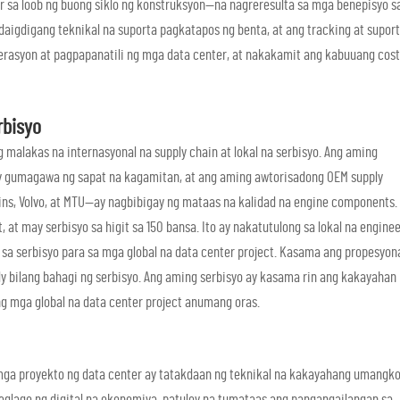
 sa loob ng buong siklo ng konstruksyon—na nagreresulta sa mga benepisyo s
daigdigang teknikal na suporta pagkatapos ng benta, at ang tracking at suport
erasyon at pagpapanatili ng mga data center, at nakakamit ang kabuuang cost
rbisyo
 malakas na internasyonal na supply chain at lokal na serbisyo. Ang aming
 gumagawa ng sapat na kagamitan, at ang aming awtorisadong OEM supply
ns, Volvo, at MTU—ay nagbibigay ng mataas na kalidad na engine components.
 at may serbisyo sa higit sa 150 bansa. Ito ay nakatutulong sa lokal na engine
 sa serbisyo para sa mga global na data center project. Kasama ang propesyona
y bilang bahagi ng serbisyo. Ang aming serbisyo ay kasama rin ang kakayahan
 mga global na data center project anumang oras.
a mga proyekto ng data center ay tatakdaan ng teknikal na kakayahang umangko
paglago ng digital na ekonomiya, patuloy na tumataas ang pangangailangan sa