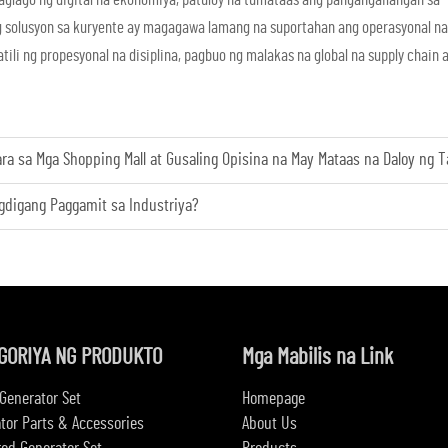
ng solusyon sa kuryente ay magagawa lamang na suportahan ang operasyonal na
i ng propesyonal na disiplina, pagbuo ng malakas na global na supply chain a
a sa Mga Shopping Mall at Gusaling Opisina na May Mataas na Daloy ng T
gdigang Paggamit sa Industriya?
GORIYA NG PRODUKTO
Mga Mabilis na Link
 Generator Set
Homepage
tor Parts & Accessories
About Us