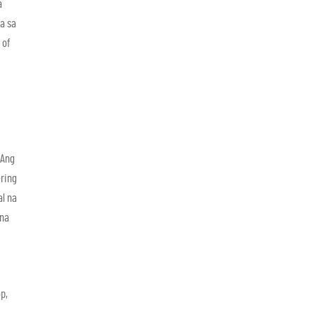
a
a sa
 of
 Ang
ering
l na
 na
p,