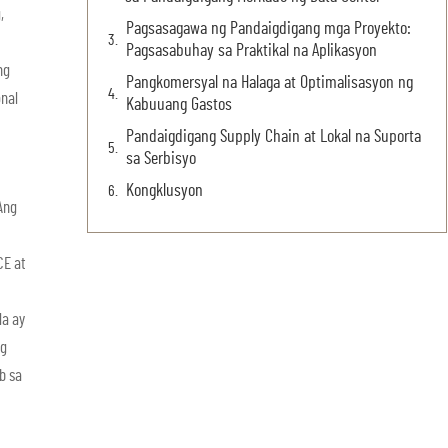
,
Pagsasagawa ng Pandaigdigang mga Proyekto:
Pagsasabuhay sa Praktikal na Aplikasyon
ng
Pangkomersyal na Halaga at Optimalisasyon ng
nal
Kabuuang Gastos
Pandaigdigang Supply Chain at Lokal na Suporta
sa Serbisyo
Kongklusyon
Ang
CE at
la ay
ng
b sa