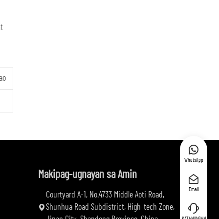
t
ao
WhatsApp
Makipag-ugnayan sa Amin
Email
Courtyard A-1, No.4733 Middle Aoti Road,
Shunhua Road Subdistrict, High-tech Zone,
KATANUNGAN