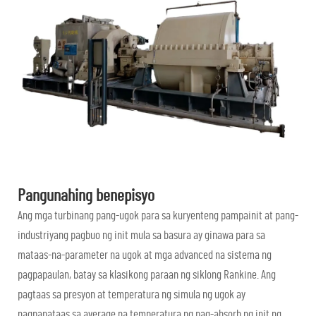
Pangunahing benepisyo
Ang mga turbinang pang-ugok para sa kuryenteng pampainit at pang-
industriyang pagbuo ng init mula sa basura ay ginawa para sa
mataas-na-parameter na ugok at mga advanced na sistema ng
pagpapaulan, batay sa klasikong paraan ng siklong Rankine. Ang
pagtaas sa presyon at temperatura ng simula ng ugok ay
nagpapataas sa average na temperatura ng pag-absorb ng init ng