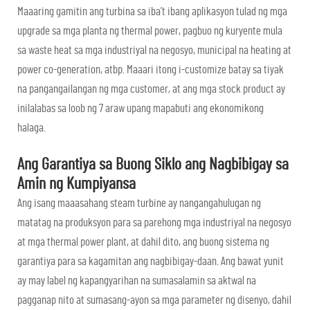
Maaaring gamitin ang turbina sa iba’t ibang aplikasyon tulad ng mga
upgrade sa mga planta ng thermal power, pagbuo ng kuryente mula
sa waste heat sa mga industriyal na negosyo, municipal na heating at
power co-generation, atbp. Maaari itong i-customize batay sa tiyak
na pangangailangan ng mga customer, at ang mga stock product ay
inilalabas sa loob ng 7 araw upang mapabuti ang ekonomikong
halaga.
Ang Garantiya sa Buong Siklo ang Nagbibigay sa
Amin ng Kumpiyansa
Ang isang maaasahang steam turbine ay nangangahulugan ng
matatag na produksyon para sa parehong mga industriyal na negosyo
at mga thermal power plant, at dahil dito, ang buong sistema ng
garantiya para sa kagamitan ang nagbibigay-daan. Ang bawat yunit
ay may label ng kapangyarihan na sumasalamin sa aktwal na
pagganap nito at sumasang-ayon sa mga parameter ng disenyo, dahil