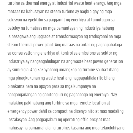
turbine sa thermal energy at industrial waste heat energy. Ang mga
mataas na kahusayan na steam turbine ay nagbibigay ng mga
solusyon na epektibo sa paggamit ng enerhiya at tumutugon sa
patuloy na tumataas na mga pamantayan ng industriya habang
isinasagawa ang upgrade at transformasyon ng tradisyonal na mga
steam thermal power plant. Ang mataas na antas ng pagpapahalaga
sa conservation ng enerhiya at kontrol sa emissions sa sektor ng
industriya ay nangangahulugan na ang waste heat power generation
ay sumisigla. Ang kakayahang umangkop ng turbine sa iba’t ibang
mga pinagkukunan ng waste heat ang nagpapakilala rito bilang
pinakamainam na opsyon para sa mga kumpanya na
nangangailangan ng ganitong uri ng pagbabago ng enerhiya. May
malaking pakinabang ang turbine sa mga remote location at
emergency power dahil sa compact na disenyo nito at mas madaling
instalasyon. Ang pagpapabuti ng operating efficiency at mas
mahusay na pamamahala ng turbine, kasama ang mga teknolohiyang