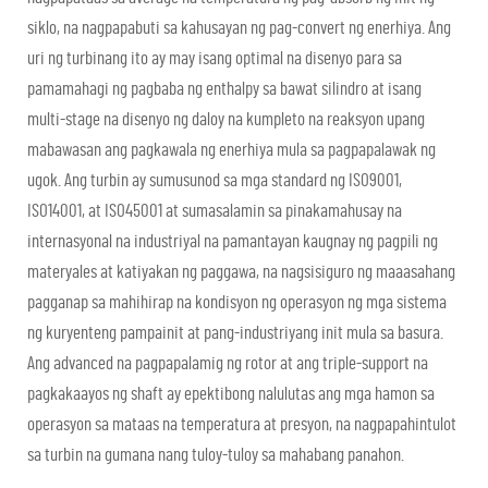
siklo, na nagpapabuti sa kahusayan ng pag-convert ng enerhiya. Ang
uri ng turbinang ito ay may isang optimal na disenyo para sa
pamamahagi ng pagbaba ng enthalpy sa bawat silindro at isang
multi-stage na disenyo ng daloy na kumpleto na reaksyon upang
mabawasan ang pagkawala ng enerhiya mula sa pagpapalawak ng
ugok. Ang turbin ay sumusunod sa mga standard ng ISO9001,
ISO14001, at ISO45001 at sumasalamin sa pinakamahusay na
internasyonal na industriyal na pamantayan kaugnay ng pagpili ng
materyales at katiyakan ng paggawa, na nagsisiguro ng maaasahang
pagganap sa mahihirap na kondisyon ng operasyon ng mga sistema
ng kuryenteng pampainit at pang-industriyang init mula sa basura.
Ang advanced na pagpapalamig ng rotor at ang triple-support na
pagkakaayos ng shaft ay epektibong nalulutas ang mga hamon sa
operasyon sa mataas na temperatura at presyon, na nagpapahintulot
sa turbin na gumana nang tuloy-tuloy sa mahabang panahon.