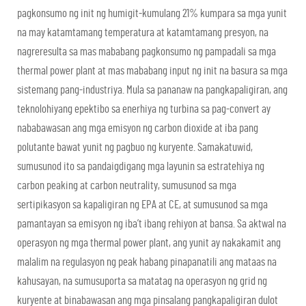
pagkonsumo ng init ng humigit-kumulang 21% kumpara sa mga yunit
na may katamtamang temperatura at katamtamang presyon, na
nagreresulta sa mas mababang pagkonsumo ng pampadali sa mga
thermal power plant at mas mababang input ng init na basura sa mga
sistemang pang-industriya. Mula sa pananaw na pangkapaligiran, ang
teknolohiyang epektibo sa enerhiya ng turbina sa pag-convert ay
nababawasan ang mga emisyon ng carbon dioxide at iba pang
polutante bawat yunit ng pagbuo ng kuryente. Samakatuwid,
sumusunod ito sa pandaigdigang mga layunin sa estratehiya ng
carbon peaking at carbon neutrality, sumusunod sa mga
sertipikasyon sa kapaligiran ng EPA at CE, at sumusunod sa mga
pamantayan sa emisyon ng iba’t ibang rehiyon at bansa. Sa aktwal na
operasyon ng mga thermal power plant, ang yunit ay nakakamit ang
malalim na regulasyon ng peak habang pinapanatili ang mataas na
kahusayan, na sumusuporta sa matatag na operasyon ng grid ng
kuryente at binabawasan ang mga pinsalang pangkapaligiran dulot