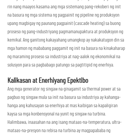
rin nang maayos kasama ang mga sistemang pang-rekoberi ng init
na basura ng mga sistema ng pagpainit ng pipeline ng produksyon
upang magbigay ng paunang pagpainit (cascade heating) sa buong
proseso ng pang-industriyang pagmamanupaktura at produksyon ng
kemikal. Ang ganitong kakayahang umangkop ay nakakatugon din sa
mga hamon ng mababang paggamit ng init na basura na kinakaharap
ng maraming proseso sa industriya at nag-aalok ng ekonomikal na
solusyon para sa pagbabago patungo sa pagtitipid ng enerhiya.
Kalikasan at Enerhiyang Epektibo
Ang mga generator ng singaw na ginagamit sa thermal power at sa
pagbuo ng singaw mula sa init na basura sa industriya ay kahanga-
hanga ang kahusayan sa enerhiya at mas kaibigan sa kapaligiran
kaysa sa mga konbensyonal na yunit ng singaw na turbina.
Halimbawa, inaasahan na ang isang mataas-na-temperatura, ultra-
mataas-na-presyon na rebisa na turbina ay magpapababa ng