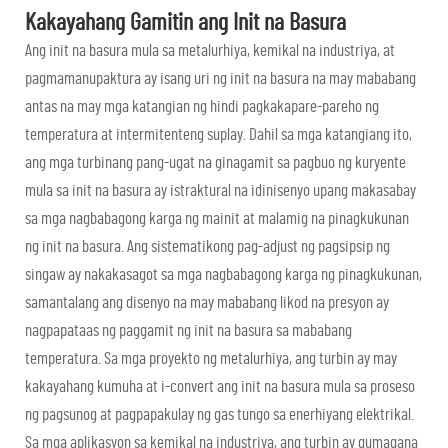
Kakayahang Gamitin ang Init na Basura
Ang init na basura mula sa metalurhiya, kemikal na industriya, at
pagmamanupaktura ay isang uri ng init na basura na may mababang
antas na may mga katangian ng hindi pagkakapare-pareho ng
temperatura at intermitenteng suplay. Dahil sa mga katangiang ito,
ang mga turbinang pang-ugat na ginagamit sa pagbuo ng kuryente
mula sa init na basura ay istraktural na idinisenyo upang makasabay
sa mga nagbabagong karga ng mainit at malamig na pinagkukunan
ng init na basura. Ang sistematikong pag-adjust ng pagsipsip ng
singaw ay nakakasagot sa mga nagbabagong karga ng pinagkukunan,
samantalang ang disenyo na may mababang likod na presyon ay
nagpapataas ng paggamit ng init na basura sa mababang
temperatura. Sa mga proyekto ng metalurhiya, ang turbin ay may
kakayahang kumuha at i-convert ang init na basura mula sa proseso
ng pagsunog at pagpapakulay ng gas tungo sa enerhiyang elektrikal.
Sa mga aplikasyon sa kemikal na industriya, ang turbin ay gumagana