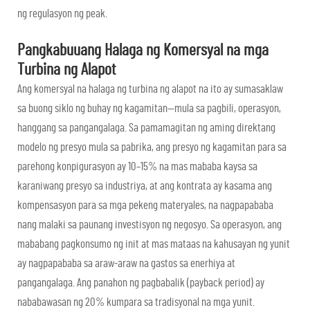
ng regulasyon ng peak.
Pangkabuuang Halaga ng Komersyal na mga
Turbina ng Alapot
Ang komersyal na halaga ng turbina ng alapot na ito ay sumasaklaw
sa buong siklo ng buhay ng kagamitan—mula sa pagbili, operasyon,
hanggang sa pangangalaga. Sa pamamagitan ng aming direktang
modelo ng presyo mula sa pabrika, ang presyo ng kagamitan para sa
parehong konpigurasyon ay 10–15% na mas mababa kaysa sa
karaniwang presyo sa industriya, at ang kontrata ay kasama ang
kompensasyon para sa mga pekeng materyales, na nagpapababa
nang malaki sa paunang investisyon ng negosyo. Sa operasyon, ang
mababang pagkonsumo ng init at mas mataas na kahusayan ng yunit
ay nagpapababa sa araw-araw na gastos sa enerhiya at
pangangalaga. Ang panahon ng pagbabalik (payback period) ay
nababawasan ng 20% kumpara sa tradisyonal na mga yunit.