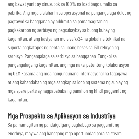
ang bawat yunit ay sinusubok sa 100% na load bago umalis sa
pabrika. Ang mga alalahanin sa operasyonal na pangangalaga dulot ng
pagtawid sa hangganan ay nililimita sa pamamagitan ng
pagkakaroon ng serbisyo ng pagsubaybay sa buong buhay ng
kagamitan, at ang kasiyahan mula sa 7x24 na global na teknikal na
suporta pagkatapos ng benta sa unang beses sa 150 rehiyon ng
serbisyo. Pangangalaga sa serbisyo sa hangganan. Tungkol sa
pangangalaga ng kagamitan, ang mga naka-patenteng kolaborasyon
ng OEM kasama ang mga nangungunang internasyonal na tagagawa
at ang kahandahan ng mga sangkap sa loob ng sistema ng suplay ng
mga spare parts ay nagpapababa ng panahon ng hindi paggamit ng
kagamitan.
Mga Prospekto sa Aplikasyon sa Industriya
Sa pamamagitan ng pandaigdigang pagbabago sa paggamit ng
enerhiya, may walang hanggang mga oportunidad para sa steam