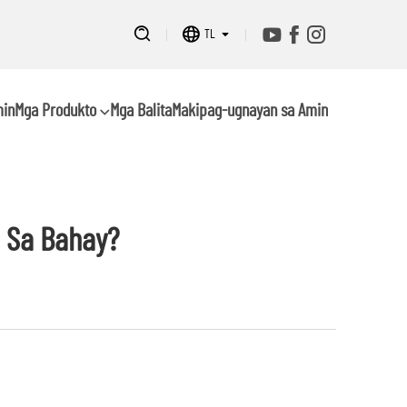
TL
min
Mga Produkto
Mga Balita
Makipag-ugnayan sa Amin
 Sa Bahay?