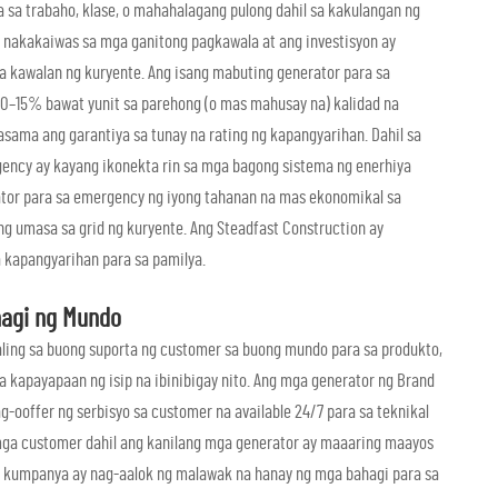
 sa trabaho, klase, o mahahalagang pulong dahil sa kakulangan ng
 nakakaiwas sa mga ganitong pagkawala at ang investisyon ay
a kawalan ng kuryente. Ang isang mabuting generator para sa
0–15% bawat yunit sa parehong (o mas mahusay na) kalidad na
ama ang garantiya sa tunay na rating ng kapangyarihan. Dahil sa
ency ay kayang ikonekta rin sa mga bagong sistema ng enerhiya
ator para sa emergency ng iyong tahanan na mas ekonomikal sa
ng umasa sa grid ng kuryente. Ang Steadfast Construction ay
 kapangyarihan para sa pamilya.
hagi ng Mundo
aling sa buong suporta ng customer sa buong mundo para sa produkto,
 kapayapaan ng isip na ibinibigay nito. Ang mga generator ng Brand
g-ooffer ng serbisyo sa customer na available 24/7 para sa teknikal
sa mga customer dahil ang kanilang mga generator ay maaaring maayos
g kumpanya ay nag-aalok ng malawak na hanay ng mga bahagi para sa