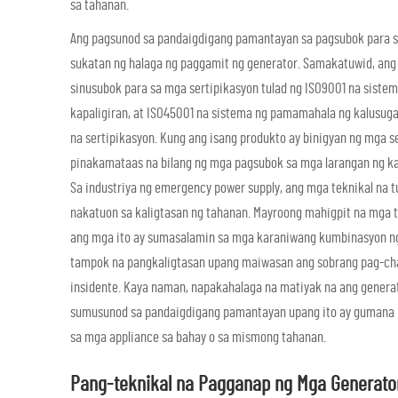
sa tahanan.
Ang pagsunod sa pandaigdigang pamantayan sa pagsubok para sa
sukatan ng halaga ng paggamit ng generator. Samakatuwid, ang
sinusubok para sa mga sertipikasyon tulad ng ISO9001 na sist
kapaligiran, at ISO45001 na sistema ng pamamahala ng kalusugan
na sertipikasyon. Kung ang isang produkto ay binigyan ng mga s
pinakamataas na bilang ng mga pagsubok sa mga larangan ng kali
Sa industriya ng emergency power supply, ang mga teknikal na 
nakatuon sa kaligtasan ng tahanan. Mayroong mahigpit na mga t
ang mga ito ay sumasalamin sa mga karaniwang kumbinasyon n
tampok na pangkaligtasan upang maiwasan ang sobrang pag-cha
insidente. Kaya naman, napakahalaga na matiyak na ang genera
sumusunod sa pandaigdigang pamantayan upang ito ay gumana n
sa mga appliance sa bahay o sa mismong tahanan.
Pang-teknikal na Pagganap ng Mga Generato