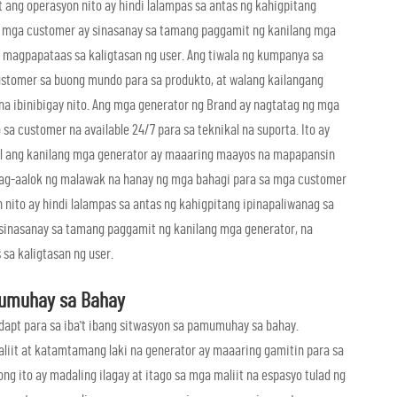
ang operasyon nito ay hindi lalampas sa antas ng kahigpitang
ng mga customer ay sinasanay sa tamang paggamit ng kanilang mga
 magpapataas sa kaligtasan ng user. Ang tiwala ng kumpanya sa
customer sa buong mundo para sa produkto, at walang kailangang
na ibinibigay nito. Ang mga generator ng Brand ay nagtatag ng mga
 sa customer na available 24/7 para sa teknikal na suporta. Ito ay
ahil ang kanilang mga generator ay maaaring maayos na mapapansin
nag-aalok ng malawak na hanay ng mga bahagi para sa mga customer
nito ay hindi lalampas sa antas ng kahigpitang ipinapaliwanag sa
 sinasanay sa tamang paggamit ng kanilang mga generator, na
sa kaligtasan ng user.
mumuhay sa Bahay
apt para sa iba't ibang sitwasyon sa pamumuhay sa bahay.
aliit at katamtamang laki na generator ay maaaring gamitin para sa
 ito ay madaling ilagay at itago sa mga maliit na espasyo tulad ng