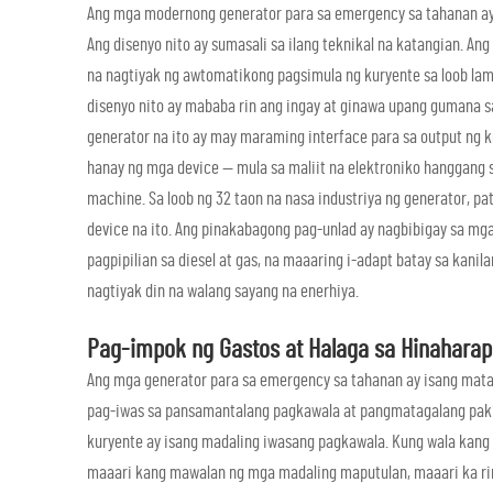
Ang mga modernong generator para sa emergency sa tahanan ay 
Ang disenyo nito ay sumasali sa ilang teknikal na katangian. An
na nagtiyak ng awtomatikong pagsimula ng kuryente sa loob l
disenyo nito ay mababa rin ang ingay at ginawa upang gumana s
generator na ito ay may maraming interface para sa output ng 
hanay ng mga device — mula sa maliit na elektroniko hanggang s
machine. Sa loob ng 32 taon na nasa industriya ng generator, pa
device na ito. Ang pinakabagong pag-unlad ay nagbibigay sa mg
pagpipilian sa diesel at gas, na maaaring i-adapt batay sa kanil
nagtiyak din na walang sayang na enerhiya.
Pag-impok ng Gastos at Halaga sa Hinaharap
Ang mga generator para sa emergency sa tahanan ay isang matal
pag-iwas sa pansamantalang pagkawala at pangmatagalang pakin
kuryente ay isang madaling iwasang pagkawala. Kung wala kang
maaari kang mawalan ng mga madaling maputulan, maaari ka ring