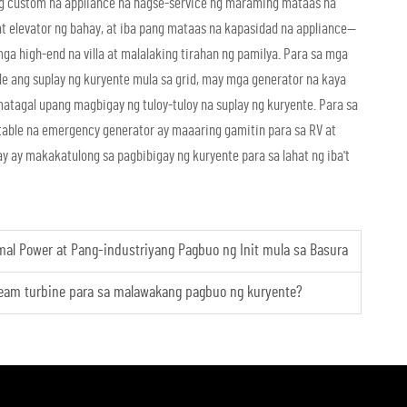
ng custom na appliance na nagse-service ng maraming mataas na
 at elevator ng bahay, at iba pang mataas na kapasidad na appliance—
a high-end na villa at malalaking tirahan ng pamilya. Para sa mga
le ang suplay ng kuryente mula sa grid, may mga generator na kaya
agal upang magbigay ng tuloy-tuloy na suplay ng kuryente. Para sa
table na emergency generator ay maaaring gamitin para sa RV at
 ay makakatulong sa pagbibigay ng kuryente para sa lahat ng iba't
al Power at Pang-industriyang Pagbuo ng Init mula sa Basura
eam turbine para sa malawakang pagbuo ng kuryente?