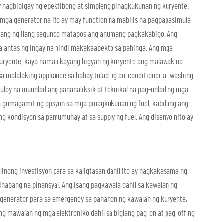
nagbibigay ng epektibong at simpleng pinagkukunan ng kuryente.
g mga generator na ito ay may function na mabilis na pagpapasimula
amang ng ilang segundo matapos ang anumang pagkakabigo. Ang
a antas ng ingay na hindi makakaapekto sa pahinga. Ang mga
kuryente, kaya naman kayang bigyan ng kuryente ang malawak na
a malalaking appliance sa bahay tulad ng air conditioner at washing
tuloy na inuunlad ang pananaliksik at teknikal na pag-unlad ng mga
a gumagamit ng opsyon sa mga pinagkukunan ng fuel, kabilang ang
ang kondisyon sa pamumuhay at sa supply ng fuel. Ang disenyo nito ay
inong investisyon para sa kaligtasan dahil ito ay nagkakasama ng
abang na pinansyal. Ang isang pagkawala dahil sa kawalan ng
 generator para sa emergency sa panahon ng kawalan ng kuryente,
 mawalan ng mga elektroniko dahil sa biglang pag-on at pag-off ng