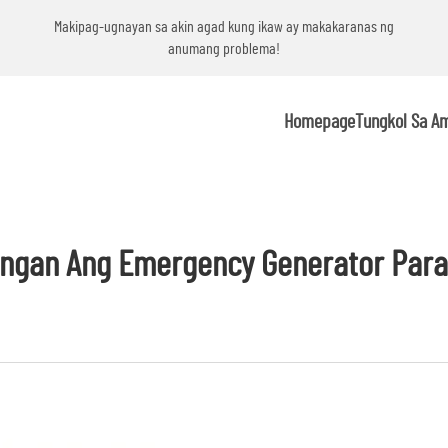
g
Makipag-ugnayan sa akin agad kung ikaw ay makakaranas ng
anumang problema!
Homepage
Tungkol Sa A
langan Ang Emergency Generator Para