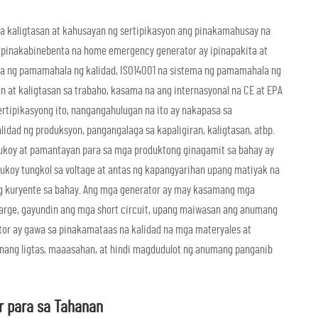
 kaligtasan at kahusayan ng sertipikasyon ang pinakamahusay na
 pinakabinebenta na home emergency generator ay ipinapakita at
ema ng pamamahala ng kalidad, ISO14001 na sistema ng pamamahala ng
 at kaligtasan sa trabaho, kasama na ang internasyonal na CE at EPA
ertipikasyong ito, nangangahulugan na ito ay nakapasa sa
dad ng produksyon, pangangalaga sa kapaligiran, kaligtasan, atbp.
tukoy at pamantayan para sa mga produktong ginagamit sa bahay ay
ukoy tungkol sa voltage at antas ng kapangyarihan upang matiyak na
g kuryente sa bahay. Ang mga generator ay may kasamang mga
rge, gayundin ang mga short circuit, upang maiwasan ang anumang
tor ay gawa sa pinakamataas na kalidad na mga materyales at
ang ligtas, maaasahan, at hindi magdudulot ng anumang panganib
r para sa Tahanan