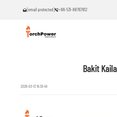
akaranas ng
Makipag-ugnayan sa akin agad kung ikaw ay makakaranas n
[email protected]
+86-531-88767812
anumang problema!
Bakit Kai
2026-03-13 16:30:49