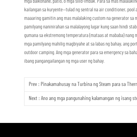
mga balkonahe, patio, o mga silid-imbak. Para sa mas malalaki
kailangan sa kuryente—tulad ng sentral na air conditioner, pool
maaaring gamitin ang mas malalaking custom na generator sa mg
pamilyang naninirahan sa malalayong lugar kung saan hindi stab
gumana sa ekstremong temperatura (mataas at mababa) nang mat
mga pamilyang mahilig magbiyahe at sa labas ng bahay, ang por
outdoor camping. Ang mga generator para sa emergency sa bahay
ibang pangangailangan ng mga user ng bahay.
Prev :
Pinakamahusay na Turbina ng Steam para sa Therm
Next :
Ano ang mga pangunahing kalamangan ng isang st