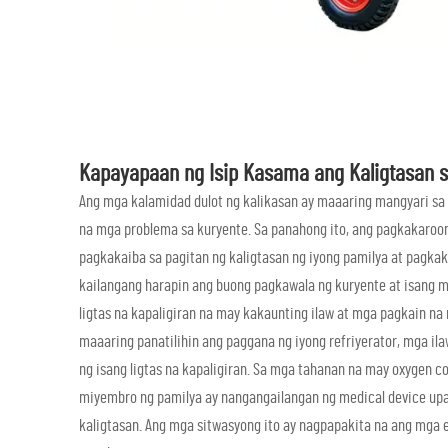
Kapayapaan ng Isip Kasama ang Kaligtasan 
Ang mga kalamidad dulot ng kalikasan ay maaaring mangyari sa a
na mga problema sa kuryente. Sa panahong ito, ang pagkakaroo
pagkakaiba sa pagitan ng kaligtasan ng iyong pamilya at pagkak
kailangang harapin ang buong pagkawala ng kuryente at isang ma
ligtas na kapaligiran na may kakaunting ilaw at mga pagkain na 
maaaring panatilihin ang paggana ng iyong refriyerator, mga ila
ng isang ligtas na kapaligiran. Sa mga tahanan na may oxygen c
miyembro ng pamilya ay nangangailangan ng medical device upa
kaligtasan. Ang mga sitwasyong ito ay nagpapakita na ang mga