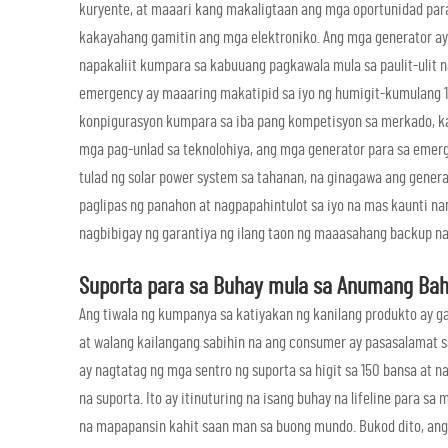
kuryente, at maaari kang makaligtaan ang mga oportunidad para
kakayahang gamitin ang mga elektroniko. Ang mga generator ay
napakaliit kumpara sa kabuuang pagkawala mula sa paulit-ulit n
emergency ay maaaring makatipid sa iyo ng humigit-kumulang 1
konpigurasyon kumpara sa iba pang kompetisyon sa merkado, kas
mga pag-unlad sa teknolohiya, ang mga generator para sa emerg
tulad ng solar power system sa tahanan, na ginagawa ang gener
paglipas ng panahon at nagpapahintulot sa iyo na mas kaunti na
nagbibigay ng garantiya ng ilang taon ng maaasahang backup na
Suporta para sa Buhay mula sa Anumang Ba
Ang tiwala ng kumpanya sa katiyakan ng kanilang produkto ay g
at walang kailangang sabihin na ang consumer ay pasasalamat sa
ay nagtatag ng mga sentro ng suporta sa higit sa 150 bansa at na
na suporta. Ito ay itinuturing na isang buhay na lifeline para 
na mapapansin kahit saan man sa buong mundo. Bukod dito, an