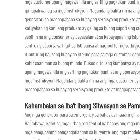
mga customer upang magawa nila ang sariling pagkukumpuni, at 
ipinapaliwanag sa mga instruksyon. Magandang balita rin na a
generator, na magpapahaba sa buhay ng serbisyo ng produkto at
katiyakan ng kanilang produkto ay galing sa buong suporta ng 
sabihin na ang consumer ay pasasalamat sa kapayapaan ng isip 
sentro ng suporta sa higit sa 150 bansa at nag-ooffer ng serbisyo
itinuturing na isang buhay na lifeline para sa mga customer d
kahit saan man sa buong mundo. Bukod dito, ang kumpanya ay 
upang magawa nila ang sariling pagkukumpuni, at ang operasyon 
mga instruksyon. Magandang balita rin na ang mga customer ay
magpapahaba sa buhay ng serbisyo ng produkto at magpapataas 
Kahambalan sa Iba't Ibang Sitwasyon sa Pa
Ang mga generator para sa emergency sa bahay ay maaaring i-ad
Halimbawa, kahit sa mga urban residential na bahay, ang mga m
mga pangunahing pangangailangan sa kuryente. Ang mga modelong