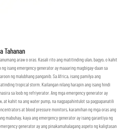
sa Tahanan
numang araw o oras. Kasali rito ang matitinding ulan, bagyo, o kahit
n ng isang emergency generator ay maaaring magbigay-daan sa
aroon ng malubhang panganib. Sa Africa, isang pamilya ang
tinding tropical storm. Kailangan nilang harapin ang isang hindi
nasira sa loob ng refriyerator. Ang mga emergency generator ay
w, at kahit na ang water pump, na nagpapahintulot sa pagpapanatili
oncentrators at blood pressure monitors, karamihan ng mga oras ang
ng mabuhay, kaya ang emergency generator ay isang garantiya ng
 emergency generator ay ang pinakamahalagang aspeto ng kaligtasan