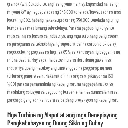
gramo/kWh. Bukod dito, ang isang yunit na may kapasidad na isang
milyong kW ay nagpapalabas ng 945,000 tonelada/bawat taon na mas
kaunti ng CO2, habang nakakatipid din ng 350,000 tonelada ng uling
kumpara sa mas lumang teknolohiya. Para sa pagbuo ng kuryente
mula sa init na basura sa industriya, ang mga turbinang pang-steam
na pinagsama sa teknolohiya ng supercritical na carbon dioxide ay
nagdudulot ng pagtaas na higit sa 85% sa kahusayan ng paggamit ng
init na basura. May sapat na datos mula sa iba't ibang gawain sa
industriya upang matukoy ang tinatanggap na pagganap ng mga
turbinang pang-steam. Nakamit din nila ang sertipikasyon sa ISO
14001 para sa pamamahala ng kapaligiran, na nagpapahintulot sa
malalaking solusyon sa pagbuo ng kuryente na mas sumasalamin sa
pandaigdigang adhikain para sa berdeng proteksyon ng kapaligiran.
Mga Turbina ng Alapot at ang mga Benepisyong
Pangkabuhayan ng Buong Siklo ng Buhay