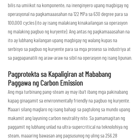
bilis na umiikot na komponente, na inenginyero upang magbigay ng
operasyonal na pagkamaaasahan na 122 MPa sa 630 degree para sa
100,000 cycles (ito ay isang malakiang kinakailangan sa operasyon
ng malaking pagbuo ng kuryente). Ang antas ng pagkamaaasahan na
ito ay lubhang kailangan upang magbigay ng walang kupas na
serbisyo sa pagbuo ng kuryente para sa mga proseso sa industriya at
sa pagpapanatili ng araw-araw na sibil na operasyon ng isang lipunan.
Pagprotekta sa Kapaligiran at Mababang
Paggawa ng Carbon Emission
Ang mga turbinang pang-steam ay may iba't ibang mga pakinabang
kapag ginagamit sa environmentally friendly na pagbuo ng kuryente.
Maaari silang maglaro ng isang bahagi sa pagtulong sa mundo upang
makamit ang layuning carbon neutrality nito. Sa pamamagitan ng
paggamit ng lubhang unlad na ultra-supercritical na teknolohiya ng
steam, maaaring bawasan ang pagsusunog ng uling sa 256.28