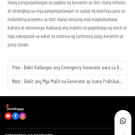
ibang pangangailangan sa pagbuo ng kuryente sa iba't ibang rehiyon,
at umangkop sa mga pangangailangan sa suplay ng enerhiya para sa
malalaking proyekto sa iba't ibang rehiyong may magkakaibang
kultura at ekonomiya, kabilang ang mabilis na pagbibigay ng stock at
mga nakapasok sa sukat na sistema ng turbinang pang-kuryente at
pang-steam.
Prev :
Bakit Kailangan ang Emergency Generator para sa Bahay?
Next :
Bakit ang Mga Maliit na Generator ay Isang Praktikal na Pagpipilian para sa Panandaliang Suplay ng Kapangyarihan?