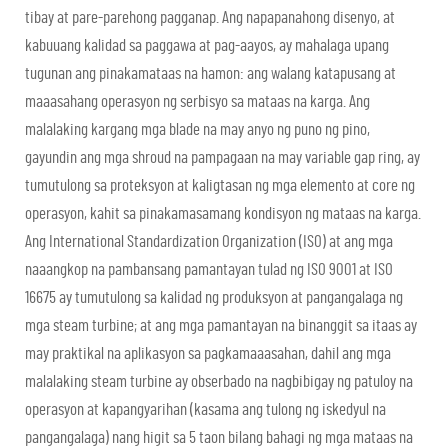
tibay at pare-parehong pagganap. Ang napapanahong disenyo, at
kabuuang kalidad sa paggawa at pag-aayos, ay mahalaga upang
tugunan ang pinakamataas na hamon: ang walang katapusang at
maaasahang operasyon ng serbisyo sa mataas na karga. Ang
malalaking kargang mga blade na may anyo ng puno ng pino,
gayundin ang mga shroud na pampagaan na may variable gap ring, ay
tumutulong sa proteksyon at kaligtasan ng mga elemento at core ng
operasyon, kahit sa pinakamasamang kondisyon ng mataas na karga.
Ang International Standardization Organization (ISO) at ang mga
naaangkop na pambansang pamantayan tulad ng ISO 9001 at ISO
16675 ay tumutulong sa kalidad ng produksyon at pangangalaga ng
mga steam turbine; at ang mga pamantayan na binanggit sa itaas ay
may praktikal na aplikasyon sa pagkamaaasahan, dahil ang mga
malalaking steam turbine ay obserbado na nagbibigay ng patuloy na
operasyon at kapangyarihan (kasama ang tulong ng iskedyul na
pangangalaga) nang higit sa 5 taon bilang bahagi ng mga mataas na