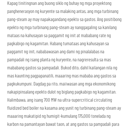
Kapag tinitingnan ang buong siklo ng buhay ng mga proyektong
panghenerasyon ng kuryente sa malaking antas, ang mga turbinang
pang-steam ay may napakagandang epekto sa gastos. Ang positibong
epekto ng mga turbinang pang-steam ay nanggagaling sa kanilang
mataas na kahusayan sa paggamit ng init at mababang rate ng
pagkabigo ng kagamitan. Habang tumataas ang kahusayan sa
paggamit ng init, nababawasan ang dami ng pinalalabas na
pampadali ng isang planta ng kuryente, na nagreresulta sa mas
mababang gastos sa pampadali. Bukod dito, dahil kailangan nila ng
mas kaunting pagpapanatili, maaaring mas mababa ang gastos sa
pagkukumpuni. Dagdag pa rito, maiiwasan ang mga ekonomikong
nakapipinsalang epekto dulot ng biglang pagkabigo ng kagamitan.
Halimbawa, ang isang 700 MW na ultra-supercritical circulating
fluidized bed boiler na kasama ang yunit ng turbinang pang-steam ay
maaaring makatipid ng humigit-kumulang 175,000 tonelada ng
karbon na pamantayan bawat taon, at ang gastos sa pampadali para