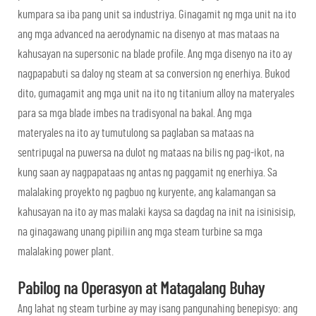
kumpara sa iba pang unit sa industriya. Ginagamit ng mga unit na ito
ang mga advanced na aerodynamic na disenyo at mas mataas na
kahusayan na supersonic na blade profile. Ang mga disenyo na ito ay
nagpapabuti sa daloy ng steam at sa conversion ng enerhiya. Bukod
dito, gumagamit ang mga unit na ito ng titanium alloy na materyales
para sa mga blade imbes na tradisyonal na bakal. Ang mga
materyales na ito ay tumutulong sa paglaban sa mataas na
sentripugal na puwersa na dulot ng mataas na bilis ng pag-ikot, na
kung saan ay nagpapataas ng antas ng paggamit ng enerhiya. Sa
malalaking proyekto ng pagbuo ng kuryente, ang kalamangan sa
kahusayan na ito ay mas malaki kaysa sa dagdag na init na isinisisip,
na ginagawang unang pipiliin ang mga steam turbine sa mga
malalaking power plant.
Pabilog na Operasyon at Matagalang Buhay
Ang lahat ng steam turbine ay may isang pangunahing benepisyo: ang