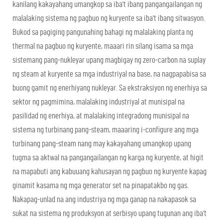
kanilang kakayahang umangkop sa iba't ibang pangangailangan ng
malalaking sistema ng pagbuo ng kuryente sa iba't ibang sitwasyon.
Bukod sa pagiging pangunahing bahagi ng malalaking planta ng
thermal na pagbuo ng kuryente, maaari rin silang isama sa mga
sistemang pang-nukleyar upang magbigay ng zero-carbon na suplay
ng steam at kuryente sa mga industriyal na base, na nagpapabisa sa
buong gamit ng enerhiyang nukleyar. Sa ekstraksiyon ng enerhiya sa
sektor ng pagmimina, malalaking industriyal at munisipal na
pasilidad ng enerhiya, at malalaking integradong munisipal na
sistema ng turbinang pang-steam, maaaring i-configure ang mga
turbinang pang-steam nang may kakayahang umangkop upang
tugma sa aktwal na pangangailangan ng karga ng kuryente, at higit
na mapabuti ang kabuuang kahusayan ng pagbuo ng kuryente kapag
ginamit kasama ng mga generator set na pinapatakbo ng gas.
Nakapag-unlad na ang industriya ng mga ganap na nakapasok sa
sukat na sistema ng produksyon at serbisyo upang tugunan ang iba't