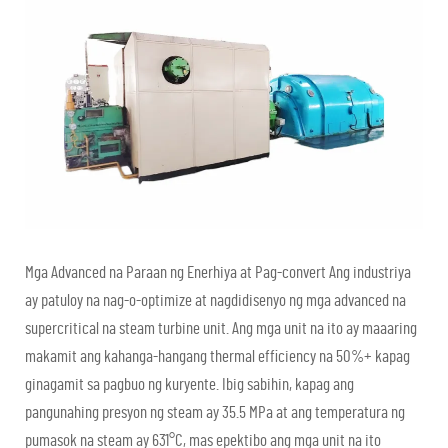
Mga Advanced na Paraan ng Enerhiya at Pag-convert Ang industriya
ay patuloy na nag-o-optimize at nagdidisenyo ng mga advanced na
supercritical na steam turbine unit. Ang mga unit na ito ay maaaring
makamit ang kahanga-hangang thermal efficiency na 50%+ kapag
ginagamit sa pagbuo ng kuryente. Ibig sabihin, kapag ang
pangunahing presyon ng steam ay 35.5 MPa at ang temperatura ng
pumasok na steam ay 631°C, mas epektibo ang mga unit na ito