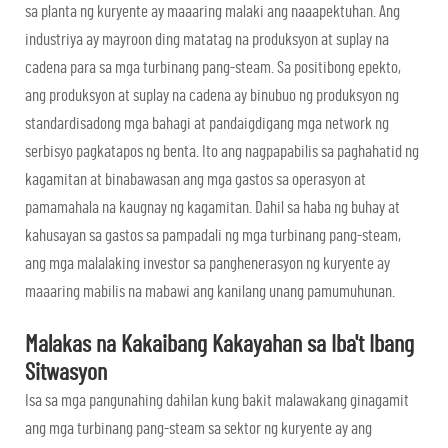
sa planta ng kuryente ay maaaring malaki ang naaapektuhan. Ang
industriya ay mayroon ding matatag na produksyon at suplay na
cadena para sa mga turbinang pang-steam. Sa positibong epekto,
ang produksyon at suplay na cadena ay binubuo ng produksyon ng
standardisadong mga bahagi at pandaigdigang mga network ng
serbisyo pagkatapos ng benta. Ito ang nagpapabilis sa paghahatid ng
kagamitan at binabawasan ang mga gastos sa operasyon at
pamamahala na kaugnay ng kagamitan. Dahil sa haba ng buhay at
kahusayan sa gastos sa pampadali ng mga turbinang pang-steam,
ang mga malalaking investor sa panghenerasyon ng kuryente ay
maaaring mabilis na mabawi ang kanilang unang pamumuhunan.
Malakas na Kakaibang Kakayahan sa Iba't Ibang
Sitwasyon
Isa sa mga pangunahing dahilan kung bakit malawakang ginagamit
ang mga turbinang pang-steam sa sektor ng kuryente ay ang