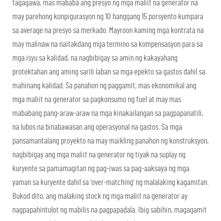
tagagawa, mas mababa ang presyo ng mga maliit na generator na
may parehong konpigurasyon ng 10 hanggang 15 porsyento kumpara
sa average na presyo sa merkado. Mayroon kaming mga kontrata na
may malinaw na naitakdang mga termino sa kompensasyon para sa
mga isyu sa kalidad, na nagbibigay sa amin ng kakayahang
protektahan ang aming sarili laban sa mga epekto sa gastos dahil sa
mahinang kalidad. Sa panahon ng paggamit, mas ekonomikal ang
mga maliit na generator sa pagkonsumo ng fuel at may mas
mababang pang-araw-araw na mga kinakailangan sa pagpapanatili,
na lubos na binabawasan ang operasyonal na gastos. Sa mga
pansamantalang proyekto na may maikling panahon ng konstruksyon,
nagbibigay ang mga maliit na generator ng tiyak na suplay ng
kuryente sa pamamagitan ng pag-iwas sa pag-aaksaya ng mga
yaman sa kuryente dahil sa 'over-matching' ng malalaking kagamitan.
Bukod dito, ang malaking stock ng mga maliit na generator ay
nagpapahintulot ng mabilis na pagpapadala. Ibig sabihin, magagamit