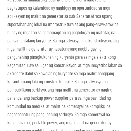
pagkatapos ng kalamidad ay nagbigay ng oportunidad sa mga
aplikasyon ng maliit na generator sa sub-Saharan Africa upang
suportahan ang lokal na imprastruktura at ang pang-araw-araw na
buhay ng mga tao sa pamamagitan ng pagbibigay ng matatag na
pansamantalang kuryente. Sa mga sitwasyon ng konstruksyon, ang
mga maliit na generator ay napatunayang nagbibigay ng
pangunahing pinagkukunan ng kuryente para sa mga elektrikong
kagamitan, ilaw sa lugar ng konstruksyon, at mga inisyatibo laban sa
aksidente dahil sa kawalan ng kuryente sa mga maliit hanggang
katamtamang laki ng construction site. Sa mga sitwasyon ng
pampublikong serbisyo, ang mga maliit na generator ay naging
panandaliang backup power supplier para sa mga pasilidad ng
komunidad na medikal at maliit na komersyal na kompliks, na
nagpapanatili ng pangunahing serbisyo. Sa mga komersyal na
kapaligiran ng portable power, ang mga maliit na generator ay
napatunayang nagbibigay ng flexible na suplay ng kuryente para sa