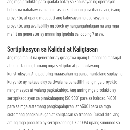
ang mga produkto para ipadala batay sa kahusayan ng operasyon.
Lubos na nababawasan ang oras na kailangan para ihanda ang isang
proyekto, at upang mapabuti ang kahusayan ng operasyon ng
proyekto, ang availability ng stock ay nangangahulugan na ang mga
maliit na generator ay maaaring ipadala sa loob ng 7 araw.
Sertipikasyon sa Kalidad at Kaligtasan
Ang mga maliit na generator ay ginagawa upang tumagal ng matagal
at suportado ng tamang mga sertipiko at pamantayang
konstruksyon. Ang pagiging maaasahan ng pansamantalang suplay ng
kuryente ay nakasalalay sa tiwala na panatilihin ang mga proyekto
nang maayos at walang pagkakabigo. Ang aming mga produkto ay
sertipikado ayon sa pinakabagong ISO 9001 para sa kalidad, 14001
para sa mga sistemang pangkapaligiran, at 45001 para sa mga
sistemang pangkalusugan at kaligtasan sa trabaho. Bukod dito, ang
aming mga produkto ay sertipikado ng CE at EPA upang sumunod sa