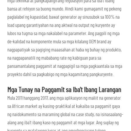
mga teknikal at pangkapaligirang regulasyon para sa iba’t ibang
bansa at rehiyon sa buong mundo. Hindi kami gumagamit ng pekeng
paglalabel ng kapasidad; bawat generator ay sinusubok sa 100% na
load upang garantiyahan na ang aktwal na output ng kuryente ay
lubos na tugma sa mga nakalabel na parameter. Ang pagpili ng mga
de-kalidad na komponente mula sa mga kilalang OEM brand ay
nagpapatiyak sa pagiging maaasahan at haba ng buhay ng produkto,
na nagpapanatili ng mababang rate ng kabiguan para sa
pansamantalang paggamit at nagpapigil sa mga pagkaantala sa mga
proyekto dahil sa pagkabigo ng mga kagamitang pangkuryente.
Mga Tunay na Paggamit sa Iba’t Ibang Larangan
Mula 2011 hanggang 2017, ang mga aplikasyon ng maliit na generator
sa African market ay kasing-praktikal at kakaiba sa paggamit gaya
ng naidokumento sa maraming global na case study, na isinasaalang-
alang ang iba’t ibang kaso ng paggamit at mga lugar. Ang suplay ng
kuryente sa malalayong lugar at ang emerhensiyang tulong