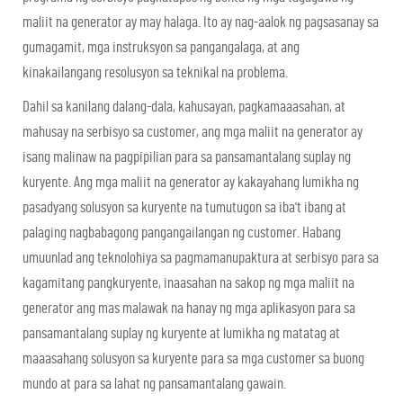
maliit na generator ay may halaga. Ito ay nag-aalok ng pagsasanay sa
gumagamit, mga instruksyon sa pangangalaga, at ang
kinakailangang resolusyon sa teknikal na problema.
Dahil sa kanilang dalang-dala, kahusayan, pagkamaaasahan, at
mahusay na serbisyo sa customer, ang mga maliit na generator ay
isang malinaw na pagpipilian para sa pansamantalang suplay ng
kuryente. Ang mga maliit na generator ay kakayahang lumikha ng
pasadyang solusyon sa kuryente na tumutugon sa iba't ibang at
palaging nagbabagong pangangailangan ng customer. Habang
umuunlad ang teknolohiya sa pagmamanupaktura at serbisyo para sa
kagamitang pangkuryente, inaasahan na sakop ng mga maliit na
generator ang mas malawak na hanay ng mga aplikasyon para sa
pansamantalang suplay ng kuryente at lumikha ng matatag at
maaasahang solusyon sa kuryente para sa mga customer sa buong
mundo at para sa lahat ng pansamantalang gawain.