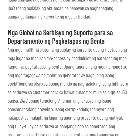
iba’t ibang malalaking aktibidad na naaayon sa nagbabagong
pangangailangan ng kuryente ng mga aktibidad.
Mga Global na Serbisyo ng Suporta para sa
Departamento ng Pagkatapos ng Benta
Ang mga maliit na sistema ng suplay ng kuryente upang i-detach ang
mga lugar na mahirap ma-access ay nagdudulot ng natatanging mga
hamon sa pagkatapos ng benta. Upang tugunan ang mga hamong ito,
ang mga tagagawa ng maliit na generator ay nagbuo ng isang
epektibong serbisyo sa buong mundo na nag-aalok ng isang inhinyero
sa serbisyo sa customer para sa bawat customer mula sa higit sa 150
bansa, 24/7 upang tumulong. Anuman ang lokasyon ng isang
pansamantalang proyekto, isang sertipikadong inhinyero ang
nakapost sa malapit na lugar ng anumang proyekto upang matiyak
ang tuloy-tuloy na serbisyo at pangangalaga sa generator. Ang
programa ng serbisyo pagkatapos ng benta ng mga tagagawa ng