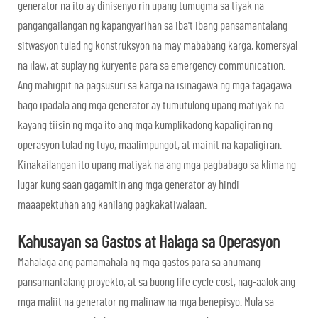
generator na ito ay dinisenyo rin upang tumugma sa tiyak na
pangangailangan ng kapangyarihan sa iba't ibang pansamantalang
sitwasyon tulad ng konstruksyon na may mababang karga, komersyal
na ilaw, at suplay ng kuryente para sa emergency communication.
Ang mahigpit na pagsusuri sa karga na isinagawa ng mga tagagawa
bago ipadala ang mga generator ay tumutulong upang matiyak na
kayang tiisin ng mga ito ang mga kumplikadong kapaligiran ng
operasyon tulad ng tuyo, maalimpungot, at mainit na kapaligiran.
Kinakailangan ito upang matiyak na ang mga pagbabago sa klima ng
lugar kung saan gagamitin ang mga generator ay hindi
maaapektuhan ang kanilang pagkakatiwalaan.
Kahusayan sa Gastos at Halaga sa Operasyon
Mahalaga ang pamamahala ng mga gastos para sa anumang
pansamantalang proyekto, at sa buong life cycle cost, nag-aalok ang
mga maliit na generator ng malinaw na mga benepisyo. Mula sa