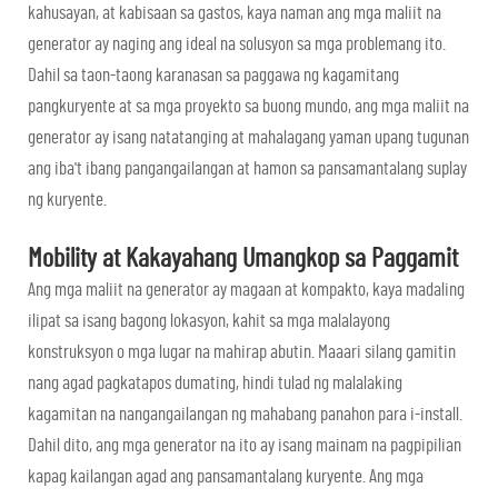
kahusayan, at kabisaan sa gastos, kaya naman ang mga maliit na
generator ay naging ang ideal na solusyon sa mga problemang ito.
Dahil sa taon-taong karanasan sa paggawa ng kagamitang
pangkuryente at sa mga proyekto sa buong mundo, ang mga maliit na
generator ay isang natatanging at mahalagang yaman upang tugunan
ang iba't ibang pangangailangan at hamon sa pansamantalang suplay
ng kuryente.
Mobility at Kakayahang Umangkop sa Paggamit
Ang mga maliit na generator ay magaan at kompakto, kaya madaling
ilipat sa isang bagong lokasyon, kahit sa mga malalayong
konstruksyon o mga lugar na mahirap abutin. Maaari silang gamitin
nang agad pagkatapos dumating, hindi tulad ng malalaking
kagamitan na nangangailangan ng mahabang panahon para i-install.
Dahil dito, ang mga generator na ito ay isang mainam na pagpipilian
kapag kailangan agad ang pansamantalang kuryente. Ang mga