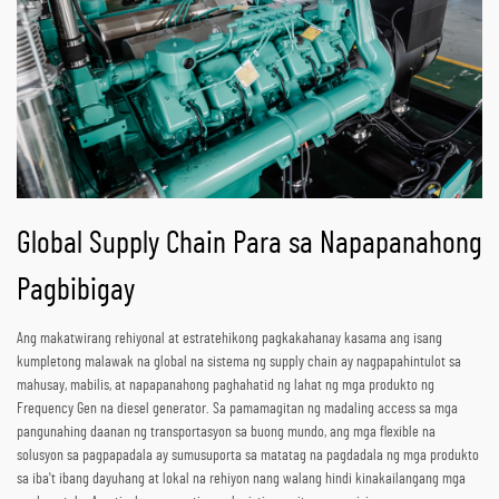
Global Supply Chain Para sa Napapanahong
Pagbibigay
Ang makatwirang rehiyonal at estratehikong pagkakahanay kasama ang isang
kumpletong malawak na global na sistema ng supply chain ay nagpapahintulot sa
mahusay, mabilis, at napapanahong paghahatid ng lahat ng mga produkto ng
Frequency Gen na diesel generator. Sa pamamagitan ng madaling access sa mga
pangunahing daanan ng transportasyon sa buong mundo, ang mga flexible na
solusyon sa pagpapadala ay sumusuporta sa matatag na pagdadala ng mga produkto
sa iba't ibang dayuhang at lokal na rehiyon nang walang hindi kinakailangang mga