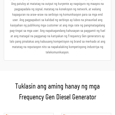
Ang patuloy at matatag na output ng kuryente ay nagsiguro ng maayos na
pagpapadala ng signal, matatag na koneksyon ng network, at walang
kapaguran na araw-araw na serbisyo ng komunikasyon para sa mga end
user. Ang pagpapabuti sa kalidad ng serbisyo ay lubos na pinaunlad ang
kasiyahan ng publikong mga customer at ang mga rate ng pangmatagalang
pag-iingat sa mga user. Ang napakagandang kahusayan sa paggamit ng fuel
at ang matagal na pagganap na katiyakan ng Frequency Gen generators ay
lalo pang pinalakas ang kabuuang kompetisyon ng brand sa merkado at ang
matatag na reputasyon nito sa napakalaking kompetisyong industriya ng
telekomunikasyon.
Tuklasin ang aming hanay ng mga
Frequency Gen Diesel Generator