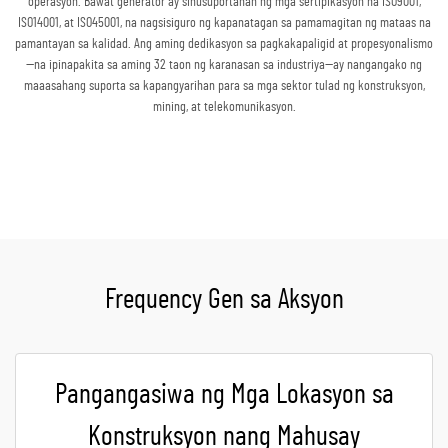
operasyon. Bawat generator ay sinusuportahan ng mga sertipikasyon na ISO9001,
ISO14001, at ISO45001, na nagsisiguro ng kapanatagan sa pamamagitan ng mataas na
pamantayan sa kalidad. Ang aming dedikasyon sa pagkakapaligid at propesyonalismo
—na ipinapakita sa aming 32 taon ng karanasan sa industriya—ay nangangako ng
maaasahang suporta sa kapangyarihan para sa mga sektor tulad ng konstruksyon,
mining, at telekomunikasyon.
Kumuha ng Quote
Frequency Gen sa Aksyon
Pangangasiwa ng Mga Lokasyon sa
Konstruksyon nang Mahusay