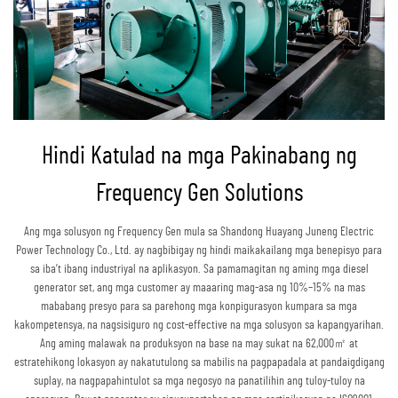
Hindi Katulad na mga Pakinabang ng
Frequency Gen Solutions
Ang mga solusyon ng Frequency Gen mula sa Shandong Huayang Juneng Electric
Power Technology Co., Ltd. ay nagbibigay ng hindi maikakailang mga benepisyo para
sa iba’t ibang industriyal na aplikasyon. Sa pamamagitan ng aming mga diesel
generator set, ang mga customer ay maaaring mag-asa ng 10%–15% na mas
mababang presyo para sa parehong mga konpigurasyon kumpara sa mga
kakompetensya, na nagsisiguro ng cost-effective na mga solusyon sa kapangyarihan.
Ang aming malawak na produksyon na base na may sukat na 62,000㎡ at
estratehikong lokasyon ay nakatutulong sa mabilis na pagpapadala at pandaigdigang
suplay, na nagpapahintulot sa mga negosyo na panatilihin ang tuloy-tuloy na