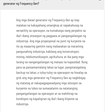
generator ng Frequency Gen?
Ang mga diesel generator ng Frequency Gen ay may
malakas na kakayahang umangkop at napakahusay na
versatility sa operasyon, na kumakasya nang perpekto sa
iba’t ibang sitwasyon ng paggawa at pangangailangan ng
industriya. Ang mga propesyonal na yunit ng kuryente na
ito ay maaaring gamitin nang malawakan sa maraming
pangunahing industriya, kabilang ang konstruksyon,
mining, telekomunikasyon, agrikultura, at iba pang mga
larang na nangangailangan ng mataas na kapasidad. Kung
para sa pansamantalang lakas sa lugar, pangmatagalang
backup na lakas, o tuloy-tuloy na operasyon na hiwalay sa
grid, ang mga generator ng Frequency Gen ay nagbibigay
ng matatag at nakapagpapasadyang mga solusyon sa
kuryente na lubos na sumasalamin sa natatanging
pangangailangan sa operasyon at sa mahihirap na
kondisyon ng kapaligiran ng iba’t ibang kliyente sa
industriya.