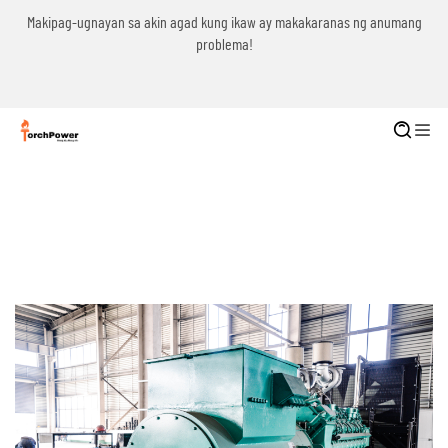
g
Makipag-ugnayan sa akin agad kung ikaw ay makakaranas ng anumang
problema!