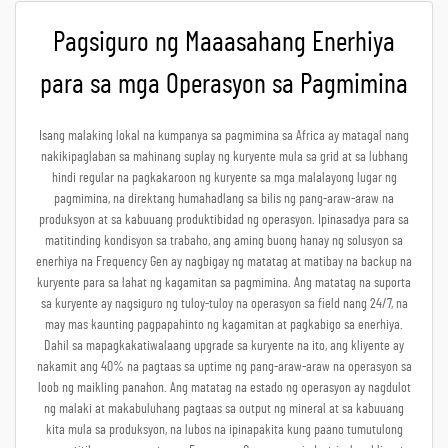
Pagsiguro ng Maaasahang Enerhiya
para sa mga Operasyon sa Pagmimina
Isang malaking lokal na kumpanya sa pagmimina sa Africa ay matagal nang
nakikipaglaban sa mahinang suplay ng kuryente mula sa grid at sa lubhang
hindi regular na pagkakaroon ng kuryente sa mga malalayong lugar ng
pagmimina, na direktang humahadlang sa bilis ng pang-araw-araw na
produksyon at sa kabuuang produktibidad ng operasyon. Ipinasadya para sa
matitinding kondisyon sa trabaho, ang aming buong hanay ng solusyon sa
enerhiya na Frequency Gen ay nagbigay ng matatag at matibay na backup na
kuryente para sa lahat ng kagamitan sa pagmimina. Ang matatag na suporta
sa kuryente ay nagsiguro ng tuloy-tuloy na operasyon sa field nang 24/7, na
may mas kaunting pagpapahinto ng kagamitan at pagkabigo sa enerhiya.
Dahil sa mapagkakatiwalaang upgrade sa kuryente na ito, ang kliyente ay
nakamit ang 40% na pagtaas sa uptime ng pang-araw-araw na operasyon sa
loob ng maikling panahon. Ang matatag na estado ng operasyon ay nagdulot
ng malaki at makabuluhang pagtaas sa output ng mineral at sa kabuuang
kita mula sa produksyon, na lubos na ipinapakita kung paano tumutulong