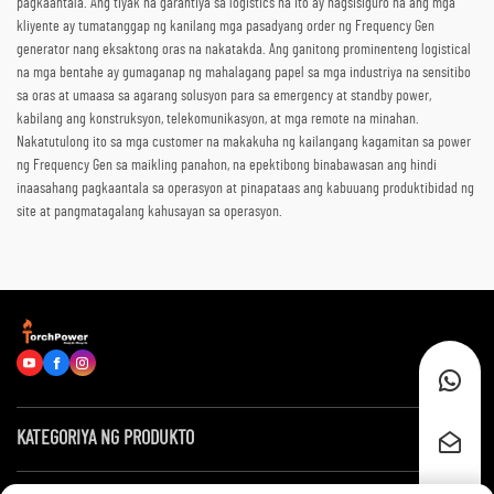
pagkaantala. Ang tiyak na garantiya sa logistics na ito ay nagsisiguro na ang mga
kliyente ay tumatanggap ng kanilang mga pasadyang order ng Frequency Gen
generator nang eksaktong oras na nakatakda. Ang ganitong prominenteng logistical
na mga bentahe ay gumaganap ng mahalagang papel sa mga industriya na sensitibo
sa oras at umaasa sa agarang solusyon para sa emergency at standby power,
kabilang ang konstruksyon, telekomunikasyon, at mga remote na minahan.
Nakatutulong ito sa mga customer na makakuha ng kailangang kagamitan sa power
ng Frequency Gen sa maikling panahon, na epektibong binabawasan ang hindi
inaasahang pagkaantala sa operasyon at pinapataas ang kabuuang produktibidad ng
site at pangmatagalang kahusayan sa operasyon.
KATEGORIYA NG PRODUKTO