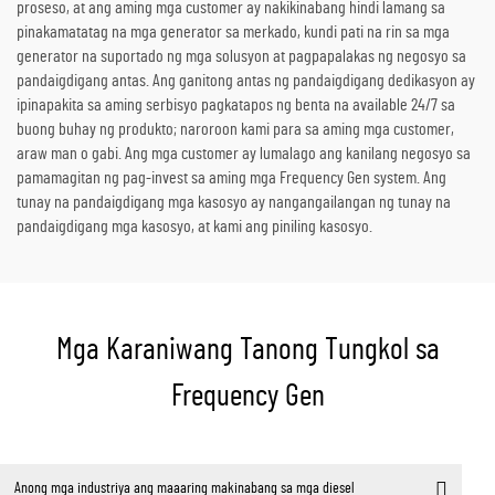
proseso, at ang aming mga customer ay nakikinabang hindi lamang sa
pinakamatatag na mga generator sa merkado, kundi pati na rin sa mga
generator na suportado ng mga solusyon at pagpapalakas ng negosyo sa
pandaigdigang antas. Ang ganitong antas ng pandaigdigang dedikasyon ay
ipinapakita sa aming serbisyo pagkatapos ng benta na available 24/7 sa
buong buhay ng produkto; naroroon kami para sa aming mga customer,
araw man o gabi. Ang mga customer ay lumalago ang kanilang negosyo sa
pamamagitan ng pag-invest sa aming mga Frequency Gen system. Ang
tunay na pandaigdigang mga kasosyo ay nangangailangan ng tunay na
pandaigdigang mga kasosyo, at kami ang piniling kasosyo.
Mga Karaniwang Tanong Tungkol sa
Frequency Gen
Anong mga industriya ang maaaring makinabang sa mga diesel