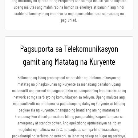
ang matitibay na generator ng Frequency Gen sa mga industriyal na kliyente
upang malutas ang mahihirap na hamon sa enerhiya at baguhin ang hindi
stable na kondisyon ng enerhiya sa mga oportunidad para sa matatag na
pag-unlad.
Pagsuporta sa Telekomunikasyon
gamit ang Matatag na Kuryente
Kailangan ng isang propesyonal na provider ng telekomunikasyon ng
matatag na pinagkukunan ng kuryente sa mahabang panahon upang
mapanatili ang normal na pagpapatakbo ng pangunahing imprastraktura ng
network at mga serbisyo ng komunikasyon sa rehiyon. Upang malutas ang
mga paulit-ulit na problema sa pagbabago ng daloy ng kuryente at biglang
pagkawala ng kuryente, tinanggap ng brand ang aming matatag na
Frequency Gen diesel generators bilang pangunahing kagamitan para sa
emergency at standby power. Ang epektibong optimisasyon na ito ay
nagdulot ng malinaw na 25% na pagbaba sa mga hindi inaasahang
pagkakatigil ng serbisyo ng network sa lahat ng sakop na lugar ng serbisyo.