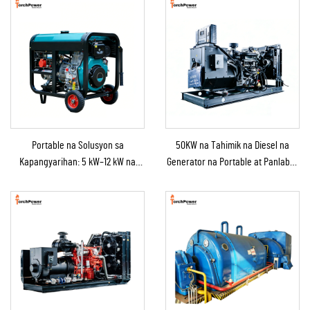
Portable na Solusyon sa
50KW na Tahimik na Diesel na
Kapangyarihan: 5 kW–12 kW na
Generator na Portable at Panlabas
Diesel na Generator para sa
na Tinitiis ang Ulan para sa
Bahay/Tindahan/Konstruksyon/Backup
Panlabas na Konstruksyon at
sa Emergency
Emerhensiya