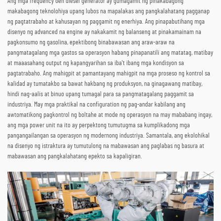
Ang mga frequency Gen diesel generator ay gumagamit ng pinakabagong
makabagong teknolohiya upang lubos na mapalakas ang pangkalahatang pagganap
ng pagtatrabaho at kahusayan ng paggamit ng enerhiya. Ang pinapabutihang mga
disenyo ng advanced na engine ay nakakamit ng balanseng at pinakamainam na
pagkonsumo ng gasolina, epektibong binabawasan ang araw-araw na
pangmatagalang mga gastos sa operasyon habang pinapanatili ang matatag, matibay
at maaasahang output ng kapangyarihan sa iba't ibang mga kondisyon sa
pagtatrabaho. Ang mahigpit at pamantayang mahigpit na mga proseso ng kontrol sa
kalidad ay tumatakbo sa bawat hakbang ng produksyon, na ginagawang matibay,
hindi nag-aalis at binuo upang tumagal para sa pangmatagalang paggamit sa
industriya. May mga praktikal na configuration ng pag-andar kabilang ang
awtomatikong pagkontrol ng boltahe at mode ng operasyon na may mababang ingay,
ang mga power unit na ito ay perpektong tumutugma sa kumplikadong mga
pangangailangan sa operasyon ng modernong industriya. Samantala, ang ekolohikal
na disenyo ng istraktura ay tumutulong na mabawasan ang paglabas ng basura at
mabawasan ang pangkalahatang epekto sa kapaligiran.