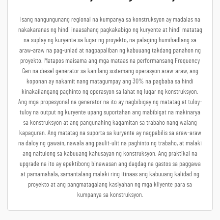
Isang nangungunang regional na kumpanya sa konstruksyon ay madalas na
nakakaranas ng hindi inaasahang pagkakabigo ng kuryente at hindi matatag
na suplay ng kuryente sa lugar ng proyekto, na palaging humihadlang sa
araw-araw na pag-unlad at nagpapaliban ng kabuuang takdang panahon ng
proyekto. Matapos maisama ang mga mataas na performansang Frequency
Gen na diesel generator sa kanilang sistemang operasyon araw-araw, ang
koponan ay nakamit nang matagumpay ang 30% na pagbaba sa hindi
kinakailangang paghinto ng operasyon sa lahat ng lugar ng konstruksyon.
Ang mga propesyonal na generator na ito ay nagbibigay ng matatag at tuloy-
tuloy na output ng kuryente upang suportahan ang mabibigat na makinarya
sa konstruksyon at ang pangunahing kagamitan sa trabaho nang walang
kapaguran. Ang matatag na suporta sa kuryente ay nagpabilis sa araw-araw
na daloy ng gawain, nawala ang paulit-ulit na paghinto ng trabaho, at malaki
ang naitulong sa kabuuang kahusayan ng konstruksyon. Ang praktikal na
upgrade na ito ay epektibong binawasan ang dagdag na gastos sa paggawa
at pamamahala, samantalang malaki ring itinaas ang kabuuang kalidad ng
proyekto at ang pangmatagalang kasiyahan ng mga kliyente para sa
kumpanya sa konstruksyon.