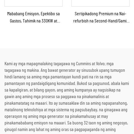
Mababang Emisyon, Epektibo sa
Sertipikadong Premium na Nai-
Gastos, Tahimik na 330KW at
refurbish na Second-Hand/Gamit
360KW na Gas na Generator Set
na Steam Turbine Generator
para sa Industriyal at Komersyal
kasama ang Boiler para sa Pag-
na Paggamit
convert ng Thermal Energy sa
Kuryente
Kami ay mga mapagmalaking tagagawa ng Cummins at Volvo; mga
tagagawa ng makina. Ang bawat generator ay sinusubok upang tumugon
hindi lamang sa aming mga pamantayan kundi pati na rin sa mga
pamantayan ng pandaigdigang komunidad. Bukod sa pagsunod, abala kami
sa kapaligiran, at bilang gayon, ang aming kumpanya ay nagsisikap na
gawin ang aming mga proseso sa paggawa na pinakamalinis at
pinakamatatag na maaari. Ito ay sumasaklaw din sa aming napapanahong,
matalinong teknolohiya at mga sistema ng pagsubaybay, na ginagawa ang
operasyon ng aming mga generator na pinakamahusay at may
pinakamababang emisyon na maaari. Sa buong 32 taon ng aming negosyo,
ginugol namin ang lahat ng aming oras sa pagpapaganda ng aming