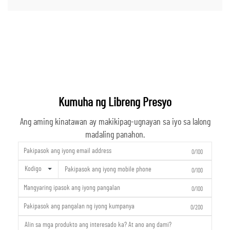
Kumuha ng Libreng Presyo
Ang aming kinatawan ay makikipag-ugnayan sa iyo sa lalong
madaling panahon.
0/100
Kodigo
0/100
0/100
0/200