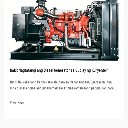
Bakit Nagtatangi ang Diesel Generator sa Suplay ng Kuryente?
Hindi Maikakailang Pagkakatiwala para sa Mahahalagang Operasyon: Ang
mga diesel engine ang pinakamainam at pinakamabisang pagpipilian para sa
suplay ng kuryente na kritikal sa misyon; inaasahan ng mga industriya ang
semi-permanenteng instalasyon ng mga engine sa field. Ang mga diesel
View More
engine ay may mekanikal na disenyo at mataas...