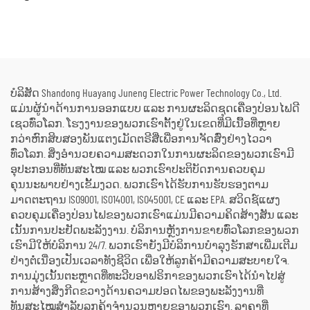
ໄປໃຊ້ໄດ້, ກັນຝົນ ສຳລັບການ
ແລະ ຖືກບຳລຸງຮັກສາໃໝ່ຢ່າງ
ກໍ່ສ້າງພາຍນອກ ແລະ ການ
ດີເລີດ ໃຊ້ແລ້ວ/ມືສອງ ຮວມທັງ
ຈັດຕັ້ງສຳລັບເຫດສຸກເສີນ
ເຄື່ອງຕົ້ມນ້ຳຮ້ອນ ສຳລັບການ
ປ່ຽນພະລັງງານຄວາມຮ້ອນ
ເປັນພະລັງງານໄຟຟ້າ
ບໍລິສັດ Shandong Huayang Juneng Electric Power Technology Co., Ltd.
ແມ່ນຜູ້ນຳດ້ານການອອກແບບ ແລະ ການຜະລິດຊຸດເຄື່ອງປ່ອນໄຟດີ
ເຊວທົ່ວໂລກ. ໂຮງງານຂອງພວກເຮົາຕັ້ງຢູ່ໃນເຂດທີ່ມີເນື້ອທີ່ຫຼາຍ
ກວ່າຫົກສິບສອງພັນແຕງເມັດຕຣີສີ່ເພື່ອການຈັດສົ່ງຢ່າງໄວວາ
ທົ່ວໂລກ. ສິ່ງອຳນວຍຄວາມສະດວກໃນການຜະລິດຂອງພວກເຮົາມີ
ອຸປະກອນທີ່ທັນສະໄໝ ແລະ ພວກເຮົາປະຕິບັດການຄວບຄຸມ
ຄຸນນະພາບຢ່າງເຂັ້ມງວດ. ພວກເຮົາໄດ້ຮັບການຮັບຮອງຕາມ
ມາດຕະຖານ ISO9001, ISO14001, ISO45001, CE ແລະ EPA. ສວິດຊ໌ແຜງ
ຄວບຄຸມເຄື່ອງປ່ອນໄຟຂອງພວກເຮົາແມ່ນມີຄວາມຄິດສ້າງສັນ ແລະ
ເນັ້ນການປະຢັດພະລັງງານ. ບໍລິການຫຼັງການຂາຍທົ່ວໂລກຂອງພວກ
ເຮົາມີໃຫ້ບໍລິການ 24/7. ພວກເຮົາຍັງມີບໍລິການບຳລຸງຮັກສາເພີ່ມເຕີມ
ຢ່າງຕໍ່ເນື່ອງເປັນເວລາທັງຊີວິດ ເພື່ອໃຫ້ລູກຄ້າມີຄວາມສະບາຍໃຈ.
ການມຸ່ງເນັ້ນຕະຫຼາດທີ່ທະວີບອາຟຣິກາຂອງພວກເຮົາໄດ້ນຳໄປສູ່
ການສ້າງສິ່ງກີດຂວາງດ້ານຄວາມປອດໄພຂອງພະລັງງານທີ່
ທັນສະໄໝສຳລັບລູກຄ້າຈຳນວນຫຼາຍຂອງພວກເຮົາ. ລາຄາທີ່