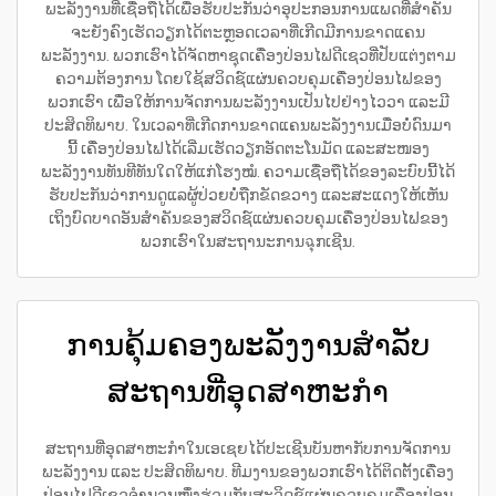
ພະລັງງານທີ່ເຊື່ອຖືໄດ້ເພື່ອຮັບປະກັນວ່າອຸປະກອນການແພດທີ່ສຳຄັນ
ຈະຍັງຄົງເຮັດວຽກໄດ້ຕະຫຼອດເວລາທີ່ເກີດມີການຂາດແຄນ
ພະລັງງານ. ພວກເຮົາໄດ້ຈັດຫາຊຸດເຄື່ອງປ່ອນໄຟດີເຊວທີ່ປັບແຕ່ງຕາມ
ຄວາມຕ້ອງການ ໂດຍໃຊ້ສວິດຊ໌ແຜ່ນຄວບຄຸມເຄື່ອງປ່ອນໄຟຂອງ
ພວກເຮົາ ເພື່ອໃຫ້ການຈັດການພະລັງງານເປັນໄປຢ່າງໄວວາ ແລະມີ
ປະສິດທິພາບ. ໃນເວລາທີ່ເກີດການຂາດແຄນພະລັງງານເມື່ອບໍ່ດົນມາ
ນີ້ ເຄື່ອງປ່ອນໄຟໄດ້ເລີ່ມເຮັດວຽກອັດຕະໂນມັດ ແລະສະໜອງ
ພະລັງງານທັນທີທັນໃດໃຫ້ແກ່ໂຮງໝໍ. ຄວາມເຊື່ອຖືໄດ້ຂອງລະບົບນີ້ໄດ້
ຮັບປະກັນວ່າການດູແລຜູ້ປ່ວຍບໍ່ຖືກຂັດຂວາງ ແລະສະແດງໃຫ້ເຫັນ
ເຖິງບົດບາດອັນສຳຄັນຂອງສວິດຊ໌ແຜ່ນຄວບຄຸມເຄື່ອງປ່ອນໄຟຂອງ
ພວກເຮົາໃນສະຖານະການฉຸກເຊີນ.
ການຄຸ້ມຄອງພະລັງງານສໍາລັບ
ສະຖານທີ່ອຸດສາຫະກໍາ
ສະຖານທີ່ອຸດສາຫະກຳໃນເອເຊຍໄດ້ປະເຊີນບັນຫາກັບການຈັດການ
ພະລັງງານ ແລະ ປະສິດທິພາບ. ທີມງານຂອງພວກເຮົາໄດ້ຕິດຕັ້ງເຄື່ອງ
ປ່ອນໄຟດີເຊວຈຳນວນໜຶ່ງຮ່ວມກັບສະວິດຊ໌ແຜ່ນຄວບຄຸມເຄື່ອງປ່ອນ