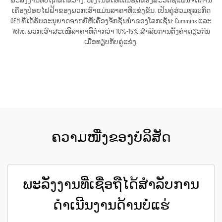
ພະລັງງານທີ່ບໍ່ຖືກຂັດຂວາງ. ໜຶ່ງໃນຂໍ້ດີທີ່ເດັ່ນຊັດຂອງສະວິດຊ໌ແຜ່ນຈັດການ
ເຄື່ອງປ່ອຍໄຟຟ້າຂອງພວກເຮົາແມ່ນລາຄາທີ່ແຂ່ງຂັນ. ເປັນຄູ່ຮ່ວມທຸລະກິດ
OEM ທີ່ໄດ້ຮັບອະນຸຍາດຈາກຍີ່ຫໍ້ເຄື່ອງຈັກຊັ້ນນຳຂອງໂລກເຊັ່ນ: Cummins ແລະ
Volvo, ພວກເຮົາສະເໜີລາຄາທີ່ຕ່ຳກວ່າ 10%-15% ສຳລັບການຕັ້ງຄ່າດຽວກັນ
ເມື່ອທຽບກັບຄູ່ແຂ່ງ.
ຮັບເອົາລາຄາ
ຄວາມໜື່ງຂອງບໍລິສັດ
ພະລັງງານທີ່ເຊື່ອຖືໄດ້ສຳລັບການ
ດຳເນີນງານດ້ານບໍ່ແຮ່