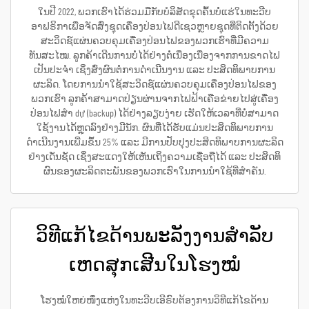
ໃນປີ 2022, ພວກເຮົາໄດ້ຮ່ວມມືກັບບໍລິສັດຂຸດຄົ້ນບໍ່ແຮ່ໃນທະວີບ
ອາຟຣິກາເພື່ອຈັດສົ່ງຊຸດເຄື່ອງປ່ອນໄຟດີເຊວຫຼາຍຊຸດທີ່ຕິດຕັ້ງດ້ວຍ
ສະວິດຊ໌ແຜ່ນຄວບຄຸມເຄື່ອງປ່ອນໄຟຂອງພວກເຮົາທີ່ມີຄວາມ
ທັນສະໄໝ. ລູກຄ້າເດີນການບໍ່ໄດ້ຢ່າງຕໍ່ເນື່ອງເນື່ອງຈາກການຂາດໄຟ
ເປັນປະຈຳ ເຊິ່ງສົ່ງຜົນຕໍ່ການດຳເນີນງານ ແລະ ປະສິດທິພາບການ
ຜະລິດ. ໂດຍການນຳໃຊ້ສະວິດຊ໌ແຜ່ນຄວບຄຸມເຄື່ອງປ່ອນໄຟຂອງ
ພວກເຮົາ ລູກຄ້າສາມາດປ່ຽນຜ່ານຈາກໄຟຟ້າເຄືອຂ່າຍໄປສູ່ເຄື່ອງ
ປ່ອນໄຟສຳ dự (backup) ໄດ້ຢ່າງລຽບງ່າຍ ເຮັດໃຫ້ເວລາທີ່ບໍ່ສາມາດ
ໃຊ້ງານໄດ້ຫຼຸດລົງຢ່າງມີນັກ. ຜົນທີ່ໄດ້ຮັບແມ່ນປະສິດທິພາບການ
ດຳເນີນງານເພີ່ມຂຶ້ນ 25% ແລະ ມີການປັບປຸງປະສິດທິພາບການຜະລິດ
ຢ່າງເດັ່ນຊັດ ເຊິ່ງສະແດງໃຫ້ເຫັນເຖິງຄວາມເຊື່ອຖືໄດ້ ແລະ ປະສິດທິ
ຜົນຂອງຜະລິດຕະພັນຂອງພວກເຮົາໃນການນຳໃຊ້ທີ່ສຳຄັນ.
ວິທີແກ້ໄຂດ້ານພະລັງງານສຳລັບ
ເຫດສຸກເສີນໃນໂຮງໝໍ
ໂຮງໝໍໃຫຍ່ໜຶ່ງແຫ່ງໃນທະວີບເອີຣົບຕ້ອງການວິທີແກ້ໄຂດ້ານ