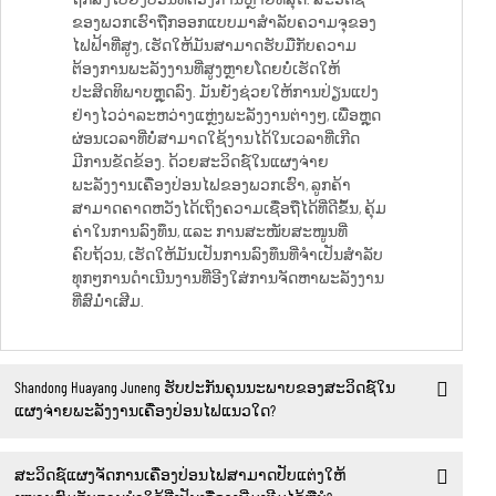
ຂອງພວກເຮົາຖືກອອກແບບມາສຳລັບຄວາມຈຸຂອງ
ໄຟຟ້າທີ່ສູງ, ເຮັດໃຫ້ມັນສາມາດຮັບມືກັບຄວາມ
ຕ້ອງການພະລັງງານທີ່ສູງຫຼາຍໂດຍບໍ່ເຮັດໃຫ້
ປະສິດທິພາບຫຼຸດລົງ. ມັນຍັງຊ່ວຍໃຫ້ການປ່ຽນແປງ
ຢ່າງໄວວ່າລະຫວ່າງແຫຼ່ງພະລັງງານຕ່າງໆ, ເພື່ອຫຼຸດ
ຜ່ອນເວລາທີ່ບໍ່ສາມາດໃຊ້ງານໄດ້ໃນເວລາທີ່ເກີດ
ມີການຂັດຂ້ອງ. ດ້ວຍສະວິດຊ໌ໃນແຜງຈ່າຍ
ພະລັງງານເຄື່ອງປ່ອນໄຟຂອງພວກເຮົາ, ລູກຄ້າ
ສາມາດຄາດຫວັງໄດ້ເຖິງຄວາມເຊື່ອຖືໄດ້ທີ່ດີຂຶ້ນ, ຄຸ້ມ
ຄ່າໃນການລົງທຶນ, ແລະ ການສະໜັບສະໜູນທີ່
ຄົບຖ້ວນ, ເຮັດໃຫ້ມັນເປັນການລົງທຶນທີ່ຈຳເປັນສຳລັບ
ທຸກໆການດຳເນີນງານທີ່ອີງໃສ່ການຈັດຫາພະລັງງານ
ທີ່ສົມ່ຳເສີມ.
Shandong Huayang Juneng ຮັບປະກັນຄຸນນະພາບຂອງສະວິດຊ໌ໃນ
ແຜງຈ່າຍພະລັງງານເຄື່ອງປ່ອນໄຟແນວໃດ?
ສະວິດຊ໌ແຜງຈັດການເຄື່ອງປ່ອນໄຟສາມາດປັບແຕ່ງໃຫ້