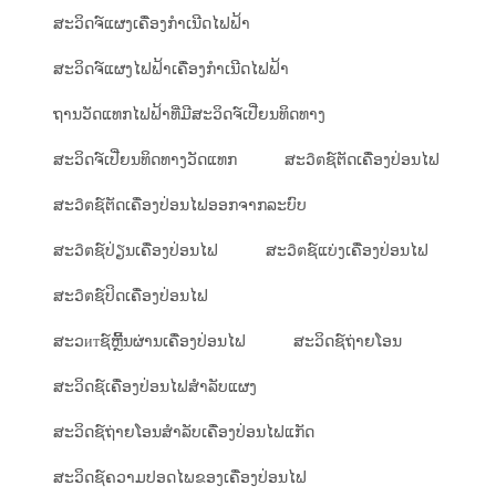
ສະວິດຈ໌ແຜງເຄື່ອງກຳເນີດໄຟຟ້າ
ສະວິດຈ໌ແຜງໄຟຟ້າເຄື່ອງກຳເນີດໄຟຟ້າ
ຖານວັດແທກໄຟຟ້າທີ່ມີສະວິດຈ໌ເປີ່ຍນທິດທາງ
ສະວິດຈ໌ເປີ່ຍນທິດທາງວັດແທກ
ສະວิตຊ໌ຕັດເຄື່ອງປ່ອນໄຟ
ສະວิตຊ໌ຕັດເຄື່ອງປ່ອນໄຟອອກຈາກລະບົບ
ສະວิตຊ໌ປ່ຽນເຄື່ອງປ່ອນໄຟ
ສະວิตຊ໌ແບ່ງເຄື່ອງປ່ອນໄຟ
ສະວิตຊ໌ປິດເຄື່ອງປ່ອນໄຟ
ສະວитຊ໌ຫຼີ້ນຜ່ານເຄື່ອງປ່ອນໄຟ
ສະວິດຊ໌ຖ່າຍໂອນ
ສະວິດຊ໌ເຄື່ອງປ່ອນໄຟສຳລັບແຜງ
ສະວິດຊ໌ຖ່າຍໂອນສຳລັບເຄື່ອງປ່ອນໄຟແກັດ
ສະວິດຊ໌ຄວາມປອດໄພຂອງເຄື່ອງປ່ອນໄຟ