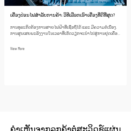
ເຄື່ອງປ່ອນໄຟສຳລັບການຄ້າ: ວິທີເລືອກເອົາເຄື່ອງທີ່ດີທີ່ສຸດ?
ການທຸລະກິດຕ້ອງການສາຍໄຟຟ້າທີ່ເຊື່ອຖືໄດ້ ແລະ ມີຄວາມຕໍ່ເນື່ອງ.
ການສູນເສຍພະລັງງານໃນເວລາທີ່ເຮັດວຽກຈະນຳໄປສູ່ການຢຸດເຄື່ອງ
ຜະລິດ, ການບໍລິການ ແລະ ເຖິງແມ່ນແຕ່ການສູນເສຍຂໍ້ມູນ. ໃນດ້ານ
ການເງິນ, ການສູນເສຍພະລັງງານຈະເຮັດໃຫ້ເກີດຄວາມເສຍຫາຍ
View More
ຢ່າງໃຫຍ່ຫຼວງ. ການເລືອກເອົາສະຖານທີ່ທີ່...
ຄຳເຫັນຈາກລູກຄ້າຕໍ່ສະວິດຊ໌ແຜ່ນ