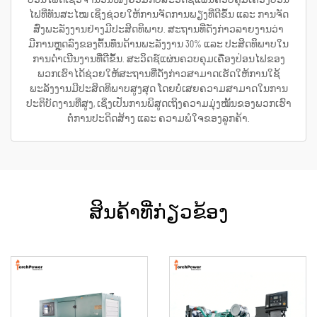
ໄຟທີ່ທັນສະໄໝ ເຊິ່ງຊ່ວຍໃຫ້ການຈັດການພຽງທີ່ດີຂຶ້ນ ແລະ ການຈັດ
ສົ່ງພະລັງງານຢ່າງມີປະສິດທິພາບ. ສະຖານທີ່ດັ່ງກ່າວລາຍງານວ່າ
ມີການຫຼຸດລົງຂອງຕົ້ນທຶນດ້ານພະລັງງານ 30% ແລະ ປະສິດທິພາບໃນ
ການດຳເນີນງານທີ່ດີຂຶ້ນ. ສະວິດຊ໌ແຜ່ນຄວບຄຸມເຄື່ອງປ່ອນໄຟຂອງ
ພວກເຮົາໄດ້ຊ່ວຍໃຫ້ສະຖານທີ່ດັ່ງກ່າວສາມາດເຮັດໃຫ້ການໃຊ້
ພະລັງງານມີປະສິດທິພາບສູງສຸດ ໂດຍບໍ່ເສຍຄວາມສາມາດໃນການ
ປະຕິບັດງານທີ່ສູງ, ເຊິ່ງເປັນການພິສູດເຖິງຄວາມມຸ່ງໝັ້ນຂອງພວກເຮົາ
ຕໍ່ການປະດິດສ້າງ ແລະ ຄວາມພໍໃຈຂອງລູກຄ້າ.
ສິນຄ້າທີ່ກ່ຽວຂ້ອງ