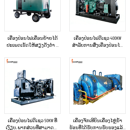
ເຄື່ອງປ່ອນໄຟເຄື່ອນຍ້າຍໄດ້
ເຄື່ອງປ່ອນໄຟດີເຊວ 400KW
ປະເພດເຮັດໃຫ້ສຽງດັງຕ່ຳ ທີ່
ສຳລັບການສົ່ງເຄື່ອງປ່ອນໄຟ
ຕິດຕັ້ງຢູ່ໃນລົດເປີດ (Trailer)
ສຳຮອງໃນເວລາເກີດເຫດສຸກ
ສຳລັບການໃຊ້ໃນເວລາฉຸກ
ເສິນ ສຳລັບທຸລະກິດ ແລະ ການ
ເຕີນ
ຈັດຫາພະລັງງານຢ່າງຕໍ່ເນື່ອງ
ເຄື່ອງປ່ອນໄຟດີເຊວ 50KW ທີ່
ເຄື່ອງຈັກເທີບິນເຄື່ອງໄຫຼ່ນ້ຳ
ເງົຽບ, ພາກສ່ວນທີ່ສາມາດນຳ
ຮ້ອນທີ່ໄດ້ຮັບການຮັບຮອງແລ້ວ