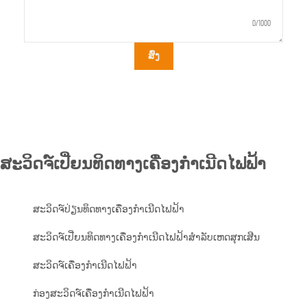
0/1000
ສົ່ງ
ສະວິດຈ໌ເປີ່ຍນທິດທາງເຄື່ອງກຳເນີດໄຟຟ້າ
ສະວິດຈ໌ປ່ຽນທິດທາງເຄື່ອງກຳເນີດໄຟຟ້າ
ສະວິດຈ໌ເປີ່ຍນທິດທາງເຄື່ອງກຳເນີດໄຟຟ້າສຳລັບເຫດສຸກເສີນ
ສະວິດຈ໌ເຄື່ອງກຳເນີດໄຟຟ້າ
ກ່ອງສະວິດຈ໌ເຄື່ອງກຳເນີດໄຟຟ້າ