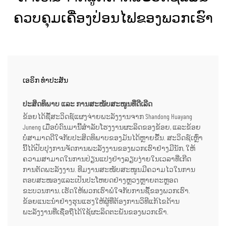
ຄວບຄຸມເຄື່ອງປ່ອນໄຟຂອງພວກເຮົາ
ເອຣິກ ທຳປະສັນ
ປະສິດທິພາບ ແລະ ການສະໜັບສະໜູນທີ່ດີເລີດ
ຂ້ອຍໄດ້ຊື້ສະວິດຊ໌ແຜງຈ່າຍພະລັງງານຈາກ Shandong Huayang
Juneng ເມື່ອບໍ່ດົນມານີ້ສຳລັບໂຮງງານຜະລິດຂອງຂ້ອຍ, ແລະຂ້ອຍ
ບໍ່ສາມາດດີໃຈກັບປະສິດທິພາບຂອງມັນໄດ້ຫຼາຍຂື້ນ. ສະວິດຊ໌ເຫຼົ່າ
ນີ້ໄດ້ປັບປຸງການຈັດການພະລັງງານຂອງພວກເຮົາຢ່າງມີນັກ, ໃຫ້
ຄວາມສາມາດໃນການປ່ຽນແປງຢ່າງລຽບງ່າຍໃນເວລາທີ່ເກີດ
ການຕັດພະລັງງານ. ທີມງານສະໜັບສະໜູນມີຄວາມໄວໃນການ
ຕອບສະໜອງແລະເປັນປະໂຫຍດຢ່າງຫຼວງຫຼາຍຕະຫຼອດ
ຂະບວນການ, ເຮັດໃຫ້ພວກເຮົາພໍໃຈກັບການຊື້ຂອງພວກເຮົາ.
ຂ້ອຍແນະນຳຢ່າງຮຸນແຮງໃຫ້ຜູ້ທີ່ຕ້ອງການວິທີແກ້ໄຂດ້ານ
ພະລັງງານທີ່ເຊື່ອຖືໄດ້ໃຊ້ຜະລິດຕະພັນຂອງພວກເຂົາ.