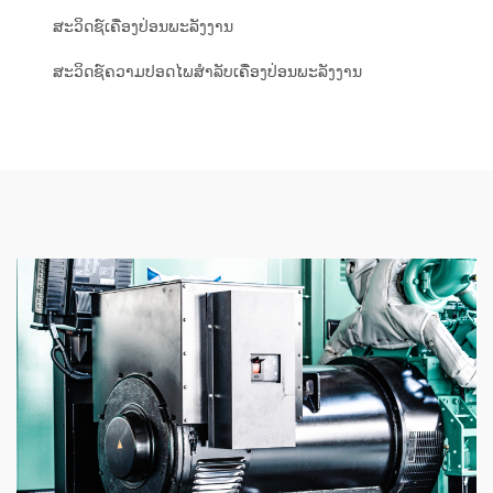
ສະວິດຊ໌ເຄື່ອງປ່ອນພະລັງງານ
ສະວິດຊ໌ຄວາມປອດໄພສຳລັບເຄື່ອງປ່ອນພະລັງງານ