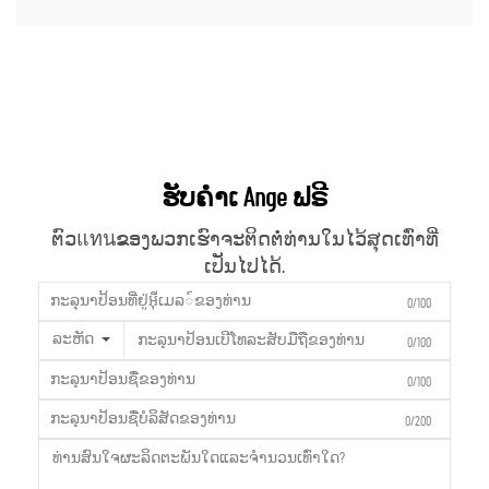
ຮັບຄຳເ Ange ຟຣີ
ຕົວแทนຂອງພວກເຮົາຈະຕິດຕໍ່ທ່ານໃນໄວ້ສຸດເທົ່າທີ່
ເປັນໄປໄດ້.
0/100
ລະຫັດ
0/100
0/100
0/200