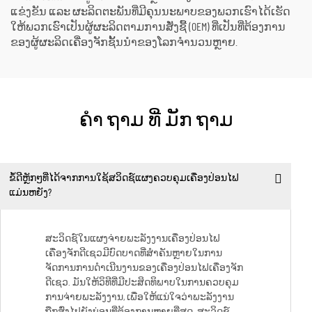
ແຂ່ງຂັນ ແລະ ຜະລິດຕະພັນທີ່ມີຄຸນນະພາບຂອງພວກເຮົາໄດ້ເຮັດ
ໃຫ້ພວກເຮົາເປັນຜູ້ຜະລິດຕາມການສັ່ງຊື້ (OEM) ທີ່ເປັນທີ່ຕ້ອງການ
ຂອງຜູ້ຜະລິດເຄື່ອງຈັກຊັ້ນນຳຂອງໂລກຈຳນວນຫຼາຍ.
ຄໍາ ຖາມ ທີ່ ມັກ ຖາມ
ຂໍ້ດີຫຼັກໆທີ່ໄດ້ຈາກການໃຊ້ສວິດຊ໌ແຜງຄວບຄຸມເຄື່ອງປ່ອນໄຟ
ແມ່ນຫຍັງ?
ສະວິດຊ໌ໃນແຜງຈ່າຍພະລັງງານເຄື່ອງປ່ອນໄຟ
ເຄື່ອງຈັກດີເຊວມີບົດບາດທີ່ສຳຄັນຫຼາຍໃນການ
ຈັດການການດຳເນີນງານຂອງເຄື່ອງປ່ອນໄຟເຄື່ອງຈັກ
ດີເຊວ. ມັນໃຫ້ວິທີທີ່ມີປະສິດທິພາບໃນການຄວບຄຸມ
ການຈ່າຍພະລັງງານ, ເພື່ອໃຫ້ແນ່ໃຈວ່າພະລັງງານ
ຖືກສົ່ງໄປຍັງບ່ອນທີ່ຕ້ອງການຫຼາຍທີ່ສຸດ. ສະວິດຊ໌