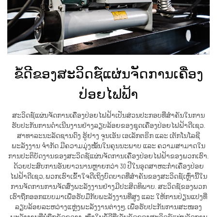
ຂໍ້ດີຂອງສະວິດຊ໌ແຜ່ນຈັດການເຄື່ອງ
ປ່ອຍໄຟຟ້າ
ສະວິດຊ໌ແຜ່ນຈັດການເຄື່ອງປ່ອຍໄຟຟ້າເປັນສ່ວນປະກອບທີ່ສຳຄັນໃນການ
ຮັບປະກັນການດຳເນີນງານຢ່າງລຽບລ້ອຍຂອງຊຸດເຄື່ອງປ່ອຍໄຟຟ້າດີເຊວ.
ສາທາລະນະລັດຊານດົງ ຮູ້ຢາງ ຈູນເອັນ ເອເລັກຕຣິກ ແລະ ເຕັກໂນໂລຊີ
ພະລັງງານ ຈຳກັດ ມີຄວາມມຸ່ງໝັ້ນໃນຄຸນນະພາບ ແລະ ຄວາມສາມາດໃນ
ການປະຕິບັດງານຂອງສະວິດຊ໌ແຜ່ນຈັດການເຄື່ອງປ່ອຍໄຟຟ້າຂອງພວກເຮົາ.
ດ້ວຍປະສົບການອັນຍາວນານຫຼາຍກວ່າ 30 ປີໃນອຸດສາຫະກຳເຄື່ອງປ່ອຍ
ໄຟຟ້າດີເຊວ, ພວກເຮົາເຂົ້າໃຈດີເຖິງບົດບາດທີ່ສຳຄັນຂອງສະວິດຊ໌ເຫຼົ່ານີ້ໃນ
ການຈັດການການຈັດສົ່ງພະລັງງານຢ່າງມີປະສິດທິພາບ. ສະວິດຊ໌ຂອງພວກ
ເຮົາຖືກອອກແບບມາເພື່ອຮັບມືກັບພະລັງງານທີ່ສູງ ແລະ ໃຫ້ການປ່ຽນແປງທີ່
ລຽບລ້ອຍລະຫວ່າງແຫຼ່ງພະລັງງານຕ່າງໆ, ເພື່ອຮັບປະກັນການສະໜອງ