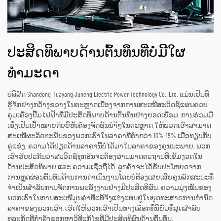
ປະສິດທິພາບດ້ານຕົ້ນທຶນທີ່ບໍ່ມີໃຜ
ທຳມະດາ
ບໍລິສັດ Shandong Huayang Juneng Electric Power Technology Co., Ltd. ແມ່ນເປັນທີ່
ຮູ້ຈັກຢ່າງກວ້າງຂວາງໃນຕະຫຼາດເນື່ອງຈາກການສະເໜີສະວິດຊ໌ແຜ່ນຄວບ
ຄຸມເຄື່ອງປັ໊ມໄຟຟ້າທີ່ມີປະສິດທິພາບດ້ານຕົ້ນທຶນຢ່າງຍອດເຍື່ອມ. ການຮ່ວມມື
ເຊິ່ງເປັນເປົ້າໝາຍກັບຍີ່ຫໍ້ເຄື່ອງຈັກຊັ້ນນຳ້ໆໃນຕະຫຼາດ ໃຫ້ພວກເຮົາສາມາດ
ສະເໜີຜະລິດຕະພັນຂອງພວກເຮົາໃນລາຄາທີ່ຕ່ຳກວ່າ 10%-15% ເມື່ອທຽບກັບ
ຄູ່ແຂ່ງ. ຄວາມໄດ້ປຽດດ້ານລາຄານີ້ບໍ່ໄດ້ມາໃນລາຄາຂອງຄຸນນະພາບ; ພວກ
ເຮົາຮັບປະກັນວ່າສະວິດຊ໌ທຸກອັນຈະຕ້ອງຜ່ານມາດຕະຖານທີ່ເຂັ້ມງວດໃນ
ດ້ານປະສິດທິພາບ ແລະ ຄວາມເຊື່ອຖືໄດ້. ລູກຄ້າຈະໄດ້ຮັບປະໂຫຍດຈາກ
ການຫຼຸດຜ່ອນຕົ້ນທຶນດ້ານການດຳເນີນງານໂດຍບໍ່ຕ້ອງເສຍເສີຍຄຸນລັກສະນະທີ່
ຈຳເປັນສຳລັບການຈັດການພະລັງງານຢ່າງມີປະສິດທິຜົນ. ຄວາມມຸ່ງໝັ້ນຂອງ
ພວກເຮົາໃນການສະເໜີມູນຄ່າທີ່ແທ້ຈິງແຕ່ງແທນຢູ່ໃນຍຸດທະສາດການກຳນົດ
ລາຄາຂອງພວກເຮົາ, ເຮັດໃຫ້ພວກເຮົາເປັນທາງເລືອກທີ່ນິຍົມທີ່ສຸດສຳລັບ
ທຸລະກິດທີ່ກຳລັງຊອກຫາວິທີແກ້ໄຂທີ່ມີປະສິດທິຜົນດ້ານຕົ້ນທຶນ.