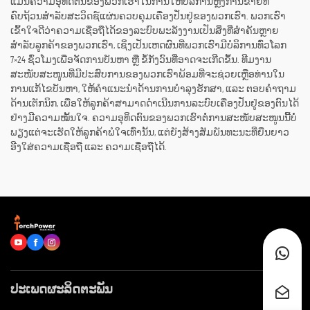
ແມ່ນຄວາມອຸທິດຕົນຂອງພວກເຮົາໃນການໃຫ້ບໍລິການຫຼັງການຂາຍທີ່
ຄົບຖ້ວນສຳລັບສະວິດຊ໌ແຜ່ນຄວບຄຸມເຄື່ອງປັ່ນຢູ່ຂອງພວກເຮົາ. ພວກເຮົາ
ເຂົ້າໃຈດີວ່າຄວາມເຊື່ອຖືໄດ້ຂອງລະບົບພະລັງງານເປັນສິ່ງທີ່ສຳຄັນຫຼາຍ
ສຳລັບລູກຄ້າຂອງພວກເຮົາ, ເຊິ່ງເປັນເຫດຜົນທີ່ພວກເຮົາມີບໍລິການທົ່ວໂລກ
7×24 ຊົ່ວໂມງເພື່ອຈັດການບັນຫາ ຫຼື ຂໍ້ກັງວົນທີ່ອາດຈະເກີດຂຶ້ນ. ທີມງານ
ສະໜັບສະໜູນທີ່ມີປະສົບການຂອງພວກເຮົາພ້ອມທີ່ຈະຊ່ວຍເຫຼືອທ່ານໃນ
ການແກ້ໄຂບັນຫາ, ໃຫ້ຄຳແນະນຳດ້ານການບໍາລຸງຮັກສາ, ແລະ ຕອບຄຳຖາມ
ດ້ານເຕັກນິກ, ເພື່ອໃຫ້ລູກຄ້າສາມາດດຳເນີນການລະບົບເຄື່ອງປັ່ນຢູ່ຂອງຕົນໄດ້
ຢ່າງມີຄວາມໝັ້ນໃຈ. ຄວາມອຸທິດຕົນຂອງພວກເຮົາຕໍ່ການສະໜັບສະໜູນນີ້ບໍ່
ພຽງແຕ່ຈະເຮັດໃຫ້ລູກຄ້າພໍໃຈເທົ່ານັ້ນ, ແຕ່ຍັງສ້າງສັມພັນທະນະທີ່ຍືນຍາວ
ອີງໃສ່ຄວາມເຊື່ອຖື ແລະ ຄວາມເຊື່ອຖືໄດ້.
ປະເພດຜະລິດຕະພັນ