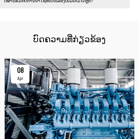
ເໝາະສົມກັບການນຳໃຊ້ທີ່ເປັນເລື່ອງເພີ່ມເຕີມໄດ້ຫຼືບໍ?
ບົດຄວາມທີ່ກ່ຽວຂ້ອງ
08
Apr