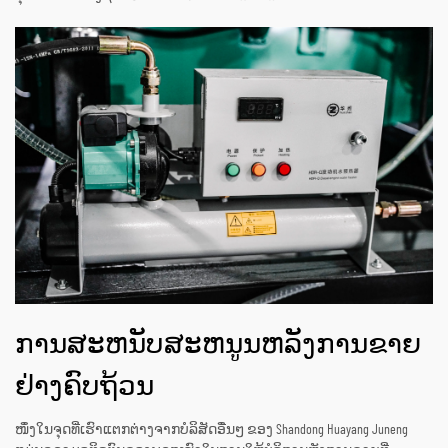
ການສະຫນັບສະຫນູນຫລັງການຂາຍ
ຢ່າງຄົບຖ້ວນ
ໜຶ່ງໃນຈຸດທີ່ເຮົາແຕກຕ່າງຈາກບໍລິສັດອື່ນໆ ຂອງ Shandong Huayang Juneng