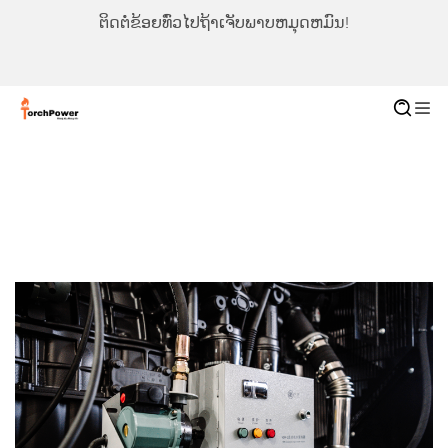
ຕິດຕໍ່ຂ້ອຍທົ່ວໄປຖ້າເຈັບພາບຫມຸດຫມົນ!