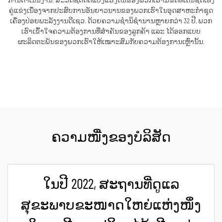
ການດຳເນີນງານ. ສະວິດຊ໌ຕັດຕໍ່ແປງແຮງດັນຂອງພວກເຮົາມີຂໍ້ດີທີ່ເດັ່ນຊັດເທິງ
ຄູ່ແຂ່ງເນື່ອງຈາກປະສົບການອັນຍາວນານຂອງພວກເຮົາໃນອຸດສາຫະກຳຊຸດ
ເຄື່ອງປ່ອຍພະລັງງານດີເຊວ. ດ້ວຍຄວາມຊຳນິຊຳນານຫຼາຍກວ່າ 32 ປີ, ພວກ
ເຮົາເຂົ້າໃຈຄວາມຕ້ອງການທີ່ສຳຄັນຂອງລູກຄ້າ ແລະ ໄດ້ອອກແບບ
ຜະລິດຕະພັນຂອງພວກເຮົາໃຫ້ເໝາະສົມກັບຄວາມຕ້ອງການເຫຼົ່ານັ້ນ.
ຮັບເອົາລາຄາ
ຄວາມໜື່ງຂອງບໍລິສັດ
ໃນປີ 2022, ສະຖານທີ່ດູແລ
ສຸຂະພາບຂະໜາດໃຫຍ່ແຫ່ງໜຶ່ງ