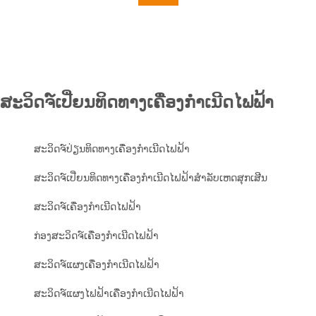
ສະວິດຈ໌ເປີ່ຍນທິດທາງເຄື່ອງກຳເນີດໄຟຟ້າ
ສະວິດຈ໌ປ່ຽນທິດທາງເຄື່ອງກຳເນີດໄຟຟ້າ
ສະວິດຈ໌ເປີ່ຍນທິດທາງເຄື່ອງກຳເນີດໄຟຟ້າສຳລັບເຫດສຸກເສີນ
ສະວິດຈ໌ເຄື່ອງກຳເນີດໄຟຟ້າ
ກ່ອງສະວິດຈ໌ເຄື່ອງກຳເນີດໄຟຟ້າ
ສະວິດຈ໌ແຜງເຄື່ອງກຳເນີດໄຟຟ້າ
ສະວິດຈ໌ແຜງໄຟຟ້າເຄື່ອງກຳເນີດໄຟຟ້າ