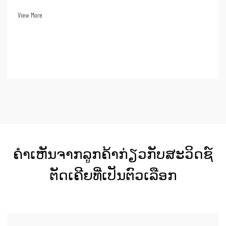
ການເງິນ, ການສູນເສຍພະລັງງານຈະເຮັດໃຫ້ເກີດຄວາມເສຍຫາຍ
View More
ຢ່າງໃຫຍ່ຫຼວງ. ການເລືອກເອົາສະຖານທີ່ທີ່...
ຄຳເຫັນຈາກລູກຄ້າກ່ຽວກັບສະວິດຊ໌
ຕັດເຄີຍທີ່ເປັນຕົວເລືອກ