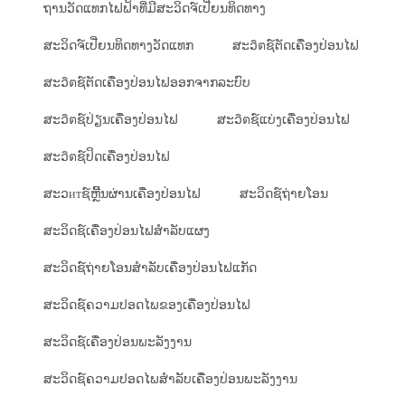
ຖານວັດແທກໄຟຟ້າທີ່ມີສະວິດຈ໌ເປີ່ຍນທິດທາງ
ສະວິດຈ໌ເປີ່ຍນທິດທາງວັດແທກ
ສະວิตຊ໌ຕັດເຄື່ອງປ່ອນໄຟ
ສະວิตຊ໌ຕັດເຄື່ອງປ່ອນໄຟອອກຈາກລະບົບ
ສະວิตຊ໌ປ່ຽນເຄື່ອງປ່ອນໄຟ
ສະວิตຊ໌ແບ່ງເຄື່ອງປ່ອນໄຟ
ສະວิตຊ໌ປິດເຄື່ອງປ່ອນໄຟ
ສະວитຊ໌ຫຼີ້ນຜ່ານເຄື່ອງປ່ອນໄຟ
ສະວິດຊ໌ຖ່າຍໂອນ
ສະວິດຊ໌ເຄື່ອງປ່ອນໄຟສຳລັບແຜງ
ສະວິດຊ໌ຖ່າຍໂອນສຳລັບເຄື່ອງປ່ອນໄຟແກັດ
ສະວິດຊ໌ຄວາມປອດໄພຂອງເຄື່ອງປ່ອນໄຟ
ສະວິດຊ໌ເຄື່ອງປ່ອນພະລັງງານ
ສະວິດຊ໌ຄວາມປອດໄພສຳລັບເຄື່ອງປ່ອນພະລັງງານ