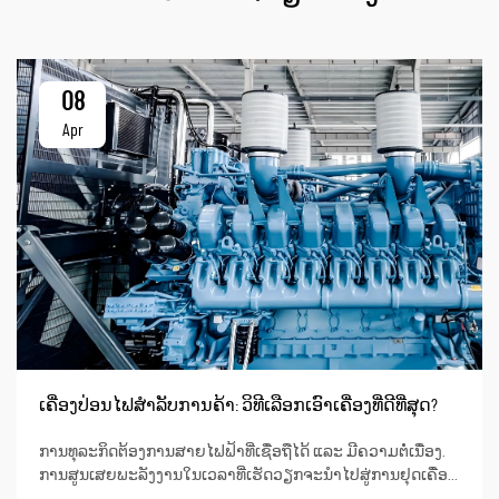
08
Apr
ເຄື່ອງປ່ອນໄຟສຳລັບການຄ້າ: ວິທີເລືອກເອົາເຄື່ອງທີ່ດີທີ່ສຸດ?
ການທຸລະກິດຕ້ອງການສາຍໄຟຟ້າທີ່ເຊື່ອຖືໄດ້ ແລະ ມີຄວາມຕໍ່ເນື່ອງ.
ການສູນເສຍພະລັງງານໃນເວລາທີ່ເຮັດວຽກຈະນຳໄປສູ່ການຢຸດເຄື່ອງ
ຜະລິດ, ການບໍລິການ ແລະ ເຖິງແມ່ນແຕ່ການສູນເສຍຂໍ້ມູນ. ໃນດ້ານ