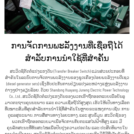
ການຈັດການພະລັງງານທີ່ເຊື່ອຖືໄດ້
ສຳລັບການນຳໃຊ້ທີ່ສຳຄັນ
ສະວິດຊ໌ຕັດຕໍ່ແປງແຮງດັນ (Transfer Breaker Switch) ແມ່ນສ່ວນປະກອບທີ່
ສຳຄັນໃນລະບົບການຈັດການພະລັງງານຂອງຊຸດເຄື່ອງປ່ອຍພະລັງງານດີເຊວ
(diesel generator sets) ເຊິ່ງຮັບປະກັນການປ່ຽນແປງລະຫວ່າງແຫຼ່ງພະລັງງານ
ຕ່າງໆຢ່າງລຽບລ້ອຍ. ດ້ວຍ Shandong Huayang Juneng Electric Power Technology
Co., Ltd., ສະວິດຊ໌ຕັດຕໍ່ແປງແຮງດັນຂອງພວກເຮົາຖືກອອກແບບເພື່ອບັນລຸ
ມາດຕະຖານຄຸນນະພາບ ແລະ ຄວາມເຊື່ອຖືໄດ້ສູງສຸດ, ເຮັດໃຫ້ເປັນທາງເລືອກ
ທີ່ເໝາະສົມທີ່ສຸດສຳລັບການນຳໃຊ້ທີ່ສຳຄັນໃນຫຼາຍຂະແໜງການ ເຊັ່ນ: ການ
ດູແລສຸຂະພາບ, ການສື່ສານທາງໄລຍະທາງ, ແລະ ສູນຂໍ້ມູນ. ສະວິດຊ໌ຂອງ
ພວກເຮົາຖືກອອກແບບມາເພື່ອຈັດການກັບກະແສໄຟຟ້າທີ່ສູງ ແລະ ມີ
ຄຸນລັກສະນະທີ່ທັນສະໄໝເພື່ອປັບປຸງຄວາມປອດໄພ ແລະ ປະສິດທິພາບໃນ