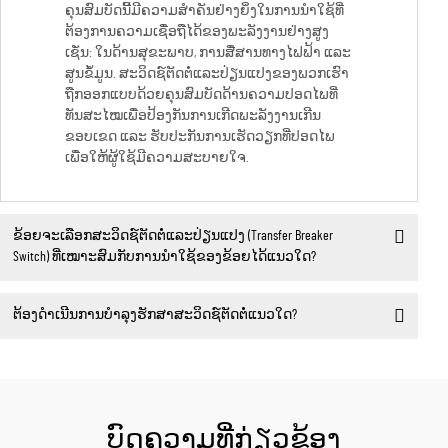
ຄຸນສົມບັດນີ້ມີຄວາມສຳຄັນຢ່າງຍິ່ງໃນການນຳໃຊ້ທີ່
ຕ້ອງການຄວາມເຊື່ອຖືໄດ້ຂອງພະລັງງານຢ່າງສູງ
ເຊັ່ນ: ໃນດ້ານສຸຂະພາບ, ການສື່ສານທາງໄຟຟ້າ ແລະ
ສູນຂໍ້ມູນ. ສະວິດຊ໌ຕັດຕໍ່ແລະປ່ຽນແປງຂອງພວກເຮົາ
ຖືກອອກແບບດ້ວຍຄຸນສົມບັດດ້ານຄວາມປອດໄພທີ່
ທັນສະໄໝເພື່ອປ້ອງກັນການເກີດພະລັງງານເກີນ
ຂອບເຂດ ແລະ ຮັບປະກັນການເຮັດວຽກທີ່ປອດໄພ
ເພື່ອໃຫ້ຜູ້ໃຊ້ມີຄວາມສະບາຍໃຈ.
ຂ້ອຍຈະເລືອກສະວິດຊ໌ຕັດຕໍ່ແລະປ່ຽນແປງ (Transfer Breaker
Switch) ທີ່ເໝາະສົມກັບການນຳໃຊ້ຂອງຂ້ອຍໄດ້ແນວໃດ?
ຕ້ອງດຳເນີນການບໍາລຸງຮັກສາສະວິດຊ໌ຕັດຕໍ່ແນວໃດ?
ບົດຄວາມທີ່ກ່ຽວຂ້ອງ