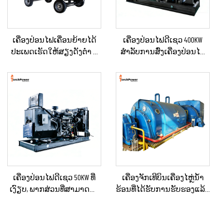
ເຄື່ອງປ່ອນໄຟເຄື່ອນຍ້າຍໄດ້
ເຄື່ອງປ່ອນໄຟດີເຊວ 400KW
ປະເພດເຮັດໃຫ້ສຽງດັງຕ່ຳ ທີ່
ສຳລັບການສົ່ງເຄື່ອງປ່ອນໄຟ
ຕິດຕັ້ງຢູ່ໃນລົດເປີດ (Trailer)
ສຳຮອງໃນເວລາເກີດເຫດສຸກ
ສຳລັບການໃຊ້ໃນເວລາฉຸກ
ເສິນ ສຳລັບທຸລະກິດ ແລະ ການ
ເຕີນ
ຈັດຫາພະລັງງານຢ່າງຕໍ່ເນື່ອງ
ເຄື່ອງປ່ອນໄຟດີເຊວ 50KW ທີ່
ເຄື່ອງຈັກເທີບິນເຄື່ອງໄຫຼ່ນ້ຳ
ເງົຽບ, ພາກສ່ວນທີ່ສາມາດນຳ
ຮ້ອນທີ່ໄດ້ຮັບການຮັບຮອງແລ້ວ
ໄປໃຊ້ໄດ້, ກັນຝົນ ສຳລັບການ
ແລະ ຖືກບຳລຸງຮັກສາໃໝ່ຢ່າງ
ກໍ່ສ້າງພາຍນອກ ແລະ ການ
ດີເລີດ ໃຊ້ແລ້ວ/ມືສອງ ຮວມທັງ