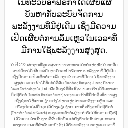
ໃນທະວີບອາຟຣິກາໄດ້ເຜີຍແຜ່
ບັນຫາກັບລະບົບຈັດການ
ພະລັງງານທີ່ມີຢູ່ເດີມ ເຊິ່ງມີຄວາມ
ເປີດເຜີຍຕໍ່ການລົ້ມເຫຼວໃນເວລາທີ່
ມີການໃຊ້ພະລັງງານສູງສຸດ.
ໃນປີ 2022, ສະຖານທີ່ດູແລສຸຂະພາບຂະໜາດໃຫຍ່ແຫ່ງໜຶ່ງໃນທະວີບ
ອາຟຣິກາໄດ້ເຜີຍແຜ່ບັນຫາກັບລະບົບຈັດການພະລັງງານທີ່ມີຢູ່ເດີມ
ເຊິ່ງມີຄວາມເປີດເຜີຍຕໍ່ການລົ້ມເຫຼວໃນເວລາທີ່ມີການໃຊ້ພະລັງງານ
ສູງສຸດ. ພວກເຂົາໄດ້ຕິດຕໍ່ບໍລິສັດ Shandong Huayang Juneng Electric
Power Technology Co., Ltd. ເພື່ອຮ້ອງຂໍວິທີແກ້ໄຂ. ພວກເຮົາໄດ້ຈັດຫາສະ
ວິດຊ໌ຕັດຕໍ່ (Transfer Breaker Switch) ຂອງພວກເຮົາທີ່ມີປະສິດທິພາບສູງ
ເຊິ່ງຊ່ວຍໃຫ້ການປ່ຽນແປງໄປຫາແຫຼ່ງຈ່າຍພະລັງງານຫຼັກ ແລະ
ເຄື່ອງປ່ອນໄຟດີເຊວໄດ້ຢ່າງລຽບງ່າຍ. ການຕິດຕັ້ງສະວິດຊ໌ຕັດຕໍ່
(Transfer Breaker Switch) ຂອງພວກເຮົາບໍ່ພຽງແຕ່ເຮັດໃຫ້ຄວາມເຊື່ອຖື
ໄດ້ໃນການດຳເນີນງານດີຂຶ້ນເທົ່ານັ້ນ ແຕ່ຍັງຮັບປະກັນວ່າອຸປະກອນ
ທາງການແພດທີ່ສຳຄັນຈະຍັງຄົງໄດ້ຮັບພະລັງງານຕະຫຼອດເວລາທີ່