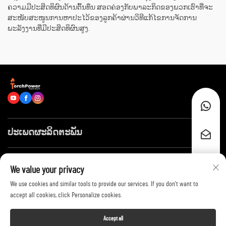
ຄວາມມີປະສິດທິຜົນດ້ານຕົ້ນທຶນ ສອດຄ່ອງກັບພາລະກິດຂອງພວກເຮົາທີ່ຈະ
ສະໜັບສະໜູນການຫາປະໄວ້ຂອງລູກຄ້າຜ່ານວິທີແກ້ໄຂການຈັດການ
ພະລັງງານທີ່ມີປະສິດທິຜົນສູງ.
ປະເພດຜະລິດຕະພັນ
ລິ້ງໄວໆ
We value your privacy
We use cookies and similar tools to provide our services. If you don't want to
ຕິດຕໍ່ພວກເຮົາ
accept all cookies, click Personalize cookies.
Accept all