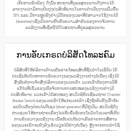
ເກີດການຂັດຂ້ອງ. ດັ່ງນັ້ນ ສະຖານທີ່ດູແລສຸຂະພາບດັ່ງກ່າວໄດ້
ລາຍງານວ່າມີການປັບປຸງປະສິດທິພາບໃນການດຳເນີນງານເພີ່ມຂຶ້ນ
30% ແລະ ມີການຫຼຸດລົງຢ່າງມີນັກຂອງເວລາທີ່ບໍ່ສາມາດໃຊ້ງານໄດ້
(downtime) ເຊິ່ງເປັນການຢືນຢັນຄວາມສຳຄັນຂອງການຈັດການ
ພະລັງງານທີ່ເຊື່ອຖືໄດ້ໃນສະຖານທີ່ດູແລສຸຂະພາບ.
ການອັບເກຣດບໍລິສັດໂທລະຄົມ
ບໍລິສັດທີ່ໃຫ້ບໍລິການດ້ານເຄືອຂ່າຍໂທລະສັບທີ່ຊັ້ນນຳໃນເອີຣົບ ໄດ້
ປະເຊີນກັບບັນຫາການຂັດຂວາງຂອງພະລັງງານຢ່າງຕໍ່ເນື່ອງ ເຊິ່ງໄດ້
ສົ່ງຜົນຕໍ່ການຈັດສົ່ງບໍລິການຂອງພວກເຂົາ. ພວກເຂົາຕ້ອງການວິທີ
ແກ້ໄຂທີ່ເຂັ້ມແຂງເພື່ອຈັດການການສະໜອງພະລັງງານຢ່າງມີ
ປະສິດທິພາບ. ພວກເຮົາໄດ້ສະໜອງ 'ສະວິດຊ໌ຕັດເຊື່ອມຖ່າຍ' (Transfer
Breaker Switch) ຂອງພວກເຮົາໃຫ້ແກ່ພວກເຂົາ ເຊິ່ງຖືກຕິດຕັ້ງເຂົ້າກັບ
ລະບົບເຄື່ອງປ່ອນໄຟດີເຊວ (diesel generator) ທີ່ມີຢູ່ເດີມ. ສະວິດຊ໌ດັ່ງ
ກ່າວຊ່ວຍໃຫ້ການຖ່າຍເຄື່ອງໄຟເກີດຂຶ້ນອັດຕະໂນມັດໃນເວລາທີ່ເກີດ
ການຂັດຂວາງພະລັງງານ ເພື່ອຮັບປະກັນວ່າເຄືອຂ່າຍການສື່ສານ
ຂອງພວກເຂົາຈະຍັງຄົງເຮັດວຽກໄດ້ຢ່າງຕໍ່ເນື່ອງ. ຫຼັງຈາກການນຳໃຊ້