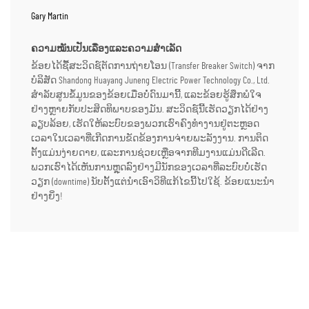
Gary Martin
ຄວາມໝັນເປັນເລື່ອງແລະຄວາມສຳເລັດ
ຂ້ອຍໄດ້ຊື້ສະວິດຊ໌ຕັດການຖ່າຍໂອນ (Transfer Breaker Switch) ຈາກ
ບໍລິສັດ Shandong Huayang Juneng Electric Power Technology Co., Ltd.
ສຳລັບສູນຂໍ້ມູນຂອງຂ້ອຍເມື່ອບໍ່ດົນມານີ້, ແລະຂ້ອຍຮູ້ສຶກພໍໃຈ
ຢ່າງຫຼາຍກັບປະສິດທິພາບຂອງມັນ. ສະວິດຊ໌ນີ້ເຮັດວຽກໄດ້ຢ່າງ
ລຽບລ້ອຍ, ເຮັດໃຫ້ລະບົບຂອງພວກເຮົາຄົງທຳງານຢູ່ຕະຫຼອດ
ເວລາໃນເວລາທີ່ເກີດການຂັດຂ້ອງການຈ່າຍພະລັງງານ. ການຕິດ
ຕັ້ງແມ່ນງ່າຍດາຍ, ແລະການຊ່ວຍເຫຼືອຈາກທີມງານແມ່ນດີເລີດ.
ພວກເຮົາໄດ້ເຫັນການຫຼຸດລົງຢ່າງມີນັກຂອງເວລາທີ່ລະບົບບໍ່ເຮັດ
ວຽກ (downtime) ນັບຕັ້ງແຕ່ນຳເອົາວິທີແກ້ໄຂນີ້ໄປໃຊ້. ຂ້ອຍແນະນຳ
ຢ່າງຍິ່ງ!