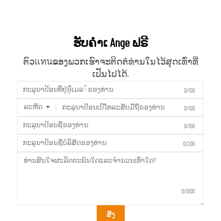
ຮັບຄຳເ Ange ຟຣີ
ຕົວแทนຂອງພວກເຮົາຈະຕິດຕໍ່ທ່ານໃນໄວ້ສຸດເທົ່າທີ່
ເປັນໄປໄດ້.
0/100
ລະຫັດ
0/100
0/100
0/200
0/1000
ສົ່ງ