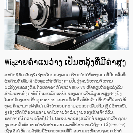
Wiązາຍຄຳແນວ່າງ ເປັນຫລຸ້ງທີ່ມີຄ່າສູງ
ສະວิตຊ໌ຕັດເຄື່ອງຈັກຖ່າຍໂອນຂອງພວກເຮົາ ແມ່ນໃຫ້ທາງອອກທີ່ມີປະສິດທິ
ຜົນດ້ານຕົ້ນທຶນ ສຳລັບທຸລະກິດທີ່ຕ້ອງການປັບປຸງລະບົບການຈັດການ
ພະລັງງານຂອງຕົນ. ດ້ວຍລາຄາທີ່ຕ່ຳກວ່າ 10%-15% ເທົ່າທຽບກັບຄູ່ແຂ່ງຂັນ
ສຳລັບການຕັ້ງຄ່າທີ່ຄືກັນ, ຜະລິດຕະພັນຂອງພວກເຮົາມີມູນຄ່າສູງຢ່າງຍິ່ງ
ໂດຍບໍ່ຕ້ອງເສຍເສັ້ນຄຸນນະພາບ. ຄວາມມີປະສິດທິຜົນດ້ານຕົ້ນທຶນນີ້ຊ່ວຍໃຫ້
ທຸລະກິດສາມາດລົງທຶນໃນສິ່ງອຳນວຍຄວາມສະດວກເພີ່ມເຕີມ ຫຼື ບໍລິການອື່ນ
ໆ ເຊິ່ງເຮັດໃຫ້ຄວາມສາມາດໃນການດຳເນີນງານຂອງເຂົາເຈົ້າດີຂຶ້ນ.
ນອກຈາກນີ້ ຄວາມເຊື່ອຖືໄດ້ໃນໄລຍະຍາວຂອງສະວິດຊ໌ຂອງພວກເຮົາ ຊ່ວຍ
ຫຼຸດຜ່ອນຕົ້ນທຶນການບໍາຮັກສາ ແລະ ເວລາທີ່ບໍ່ສາມາດໃຊ້ງານໄດ້ (downtime)
ເຊິ່ງເຮັດໃຫ້ການລົງທຶນມີຜົນຕອບແທນທີ່ດີ. ຄວາມມຸ່ງໝັ້ນຂອງພວກເຮົາຕໍ່