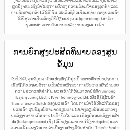
ງານ ບໍລິສັດດັ່ງກ່າວສັງເກດເຫັນວ່າຈຳນວນການຂັດຂວາງບໍລິການ
ຫຼຸດລົງ 40% ເຊິ່ງນຳໄປສູ່ການຍົກສູງຄວາມພ້ອມໃຈຂອງລູກຄ້າ ແລະ
ການຮັກສາລູກຄ້າໄວ້ໄດ້ດີຂຶ້ນ. 'ສະວິດຊ໌ຕັດເຊື່ອມຖ່າຍ' ຂອງພວກເຮົາ
ໄດ້ພິສູດວ່າເປັນເຄື່ອງມືທີ່ປ່ຽນແປງເກມ (game-changer) ສຳລັບ
ຍຸດທະສາດການຈັດການພະລັງງານຂອງພວກເຂົາ.
ການຍົກສູງປະສິດທິພາບຂອງສູນ
ຂໍ້ມູນ
ໃນປີ 2023, ສູນຂໍ້ມູນສາກົນແຫ່ງໜຶ່ງໄດ້ມຸ່ງເປົ້າໝາຍທີ່ຈະປັບປຸງຄວາມ
ເຊື່ອຖືໄດ້ຂອງພະລັງງານເປັນສ່ວນໜຶ່ງຂອງການອັບເກຣດສິ່ງອຳນວຍ
ຄວາມສະດວກທີ່ສຳຄັນ. ພວກເຂົາໄດ້ຫັນມາຫາບໍລິສັດ Shandong
Huayang Juneng Electric Power Technology Co., Ltd. ເພື່ອຊື້ໃຊ້ສິນຄ້າ
'Transfer Breaker Switch' ຂອງພວກເຮົາ. ໂດຍການນຳໃຊ້ວິທີແກ້ໄຂຂອງ
ພວກເຮົາ, ສູນຂໍ້ມູນນີ້ສາມາດປ່ຽນຜ່ານໄປຢ່າງລຽບລ້ອນລະຫວ່າງ
ພະລັງງານຈາກເຄືອຂ່າຍໄຟຟ້າທົ່ວໄປ ແລະ ເຄື່ອງປ່ອນພະລັງງານສຳ
dự (backup generators), ເຊິ່ງໄດ້ປັບປຸງເວລາການໃຊ້ງານ (uptime) ແລະ
ຄວາມເຂັ້ມແຂງໃນການດຳເນີນງານຢ່າງມີນັຍສຳຄັນ. 'Transfer Breaker