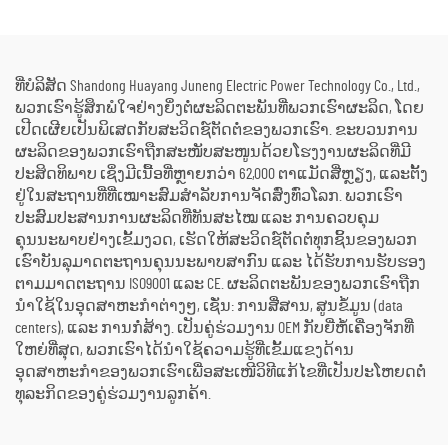
ຈັດຕັ້ງສຳລັບເຫດສຸກເສີນ
ເຄື່ອງຕົ້ມນ້ຳຮ້ອນ ສຳລັບການ
ປ່ຽນພະລັງງານຄວາມຮ້ອນ
ເປັນພະລັງງານໄຟຟ້າ
ທີ່ບໍລິສັດ Shandong Huayang Juneng Electric Power Technology Co., Ltd.,
ພວກເຮົາຮູ້ສຶກພໍໃຈຢ່າງຍິ່ງຕໍ່ຜະລິດຕະພັນທີ່ພວກເຮົາຜະລິດ, ໂດຍ
ເປີດເຜີຍເປັນພິເສດກັບສະວິດຊ໌ຕັດຕໍ່ຂອງພວກເຮົາ. ຂະບວນການ
ຜະລິດຂອງພວກເຮົາຖືກສະໜັບສະໜູນດ້ວຍໂຮງງານຜະລິດທີ່ມີ
ປະສິດທິພາບ ເຊິ່ງມີເນື້ອທີ່ຫຼາຍກວ່າ 62,000 ຕາແມັດສີ່ຫຼຽງ, ແລະຕັ້ງ
ຢູ່ໃນສະຖານທີ່ທີ່ເໝາະສົມສຳລັບການຈັດສົ່ງທົ່ວໂລກ. ພວກເຮົາ
ປະສົມປະສານການຜະລິດທີ່ທັນສະໄໝ ແລະ ການຄວບຄຸມ
ຄຸນນະພາບຢ່າງເຂັ້ມງວດ, ເຮັດໃຫ້ສະວິດຊ໌ຕັດຕໍ່ທຸກຊິ້ນຂອງພວກ
ເຮົາບັນລຸມາດຕະຖານຄຸນນະພາບສາກົນ ແລະ ໄດ້ຮັບການຮັບຮອງ
ຕາມມາດຕະຖານ ISO9001 ແລະ CE. ຜະລິດຕະພັນຂອງພວກເຮົາຖືກ
ນຳໃຊ້ໃນອຸດສາຫະກຳຕ່າງໆ, ເຊັ່ນ: ການສື່ສານ, ສູນຂໍ້ມູນ (data
centers), ແລະ ການກໍ່ສ້າງ. ເປັນຄູ່ຮ່ວມງານ OEM ກັບຍີ່ຫໍ້ເຄື່ອງຈັກທີ່
ໃຫຍ່ທີ່ສຸດ, ພວກເຮົາໄດ້ນຳໃຊ້ຄວາມຮູ້ທີ່ເຂັ້ມແຂງດ້ານ
ອຸດສາຫະກຳຂອງພວກເຮົາເພື່ອສະເໜີວິທີແກ້ໄຂທີ່ເປັນປະໂຫຍດຕໍ່
ທຸລະກິດຂອງຄູ່ຮ່ວມງານລູກຄ້າ.