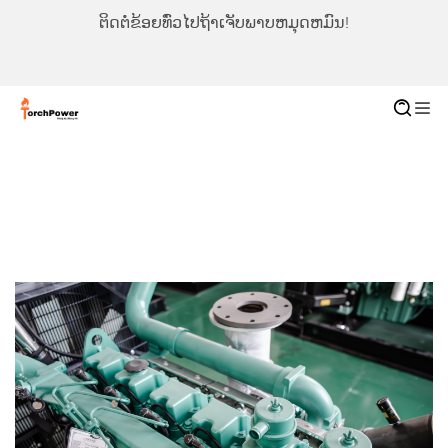
ຕິດຕໍ່ຂ້ອຍທົ່ວໄປຖ້າເຈັບພາບຫມຸດຫມົນ!