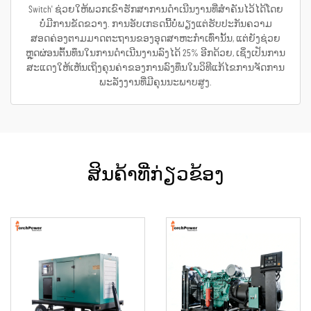
Switch' ຊ່ວຍໃຫ້ພວກເຂົາຮັກສາການດຳເນີນງານທີ່ສຳຄັນໄວ້ໄດ້ໂດຍ
ບໍ່ມີການຂັດຂວາງ. ການອັບເກຣດນີ້ບໍ່ພຽງແຕ່ຮັບປະກັນຄວາມ
ສອດຄ່ອງຕາມມາດຕະຖານຂອງອຸດສາຫະກຳເທົ່ານັ້ນ, ແຕ່ຍັງຊ່ວຍ
ຫຼຸດຜ່ອນຕົ້ນທຶນໃນການດຳເນີນງານລົງໄດ້ 25% ອີກດ້ວຍ, ເຊິ່ງເປັນການ
ສະແດງໃຫ້ເຫັນເຖິງຄຸນຄ່າຂອງການລົງທຶນໃນວິທີແກ້ໄຂການຈັດການ
ພະລັງງານທີ່ມີຄຸນນະພາບສູງ.
ສິນຄ້າທີ່ກ່ຽວຂ້ອງ