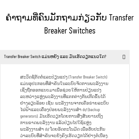
ຄຳຖາມທີ່ຄົນມັກຖາມກ່ຽວກັບ Transfer
Breaker Switches
Transfer Breaker Switch ແມ່ນຫຍັງ ແລະ ມັນເຮັດວຽກແນວໃດ?
ສະວິດຊ໌ຕັດຕໍ່ແລະປ່ຽນແປງ (Transfer Breaker Switch)
ແມ່ນອຸປະກອນທີ່ສຳຄັນໃນລະບົບຈັດການພະລັງງານ
ເຊິ່ງຖືກອອກແບບມາເພື່ອຊ່ວຍໃຫ້ການປ່ຽນແປງ
ລະຫວ່າງແຫຼ່ງພະລັງງານທີ່ແຕກຕ່າງກັນເກີດຂຶ້ນໄດ້
ຢ່າງລຽບລ້ອຍ ເຊັ່ນ: ພະລັງງານຈາກເຄືອຂ່າຍລະບົບ
ໄຟຟ້າແລະເຄື່ອງປ່ອຍພະລັງງານສຳ dự (backup
generators). ມັນເຮັດວຽກໂດຍການສົ່ງສັນຍານເຖິງ
ການຂາດພະລັງງານ ແລ້ວປ່ຽນໄປໃຊ້ແຫຼ່ງ
ພະລັງງານສຳ dự ໂດຍອັດຕະໂນມັດ ເພື່ອຮັບປະກັນ
ວ່າລະບົບທີ່ສຳຄັນຈະຍັງຄົງເຮັດວຽກໄດ້ຢ່າງຕໍ່ເນື່ອງ.