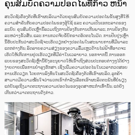
ຄຸນສົມບັດຄວາມປອດໄພທີ່ກ້າວ ຫນ້າ
ສະວິດຊ໌ເຄື່ອງຕັດທີ່ເຮົາຜະລິດມາດ້ວຍຄຸນສົມບັດຄວາມປອດໄພຂັ້ນສູງທີ່ໃຫ້
ຄວາມສຳຄັນກັບຄວາມປອດໄພຂອງຜູ້ໃຊ້ ແລະ ຄວາມເປັນເອກະລາດຂອງ
ລະບົບ. ຄຸນສົມບັດເຫຼົ່ານີ້ລວມເຖິງການປ້ອງກັນການເກີນພາລະ, ການປ້ອງກັນ
ລະຫວ່າງຂັ້ວສັ້ນ, ແລະ ການກວດຈັບຂໍ້ບົກຂາດອັດຕະໂນມັດ. ການປັບປຸງເຫຼົ່າ
ນີ້ຮັບປະກັນວ່າສະວິດຊ໌ຈະເຮັດວຽກຢ່າງປອດໄພໃນສະພາບການທີ່ມີພາລະ
ແຕກຕ່າງກັນ, ລົດລາຍຄວາມສ່ຽງຂອງຄວາມລົ້ມເຫຼວດ້ານໄຟຟ້າທີ່ອາດຈະ
ເຮັດໃຫ້ເກີດການຢຸດເຮັດວຽກທີ່ມີຄ່າໃນເວລາຍາວ. ນອກຈາກນີ້, ການອອກ
ແບບຂອງສະວິດຊ໌ເຫຼົ່ານີ້ຍັງອະນຸຍາດໃຫ້ເຂົ້າເຖິງສ່ວນປະກອບຕ່າງໆໄດ້ຢ່າງ
ງ່າຍດາຍເພື່ອການບໍາລຸງຮັກສາ, ເຊິ່ງເພີ່ມຄວາມປອດໄພໃນເວລາກວດສອບ
ການເຮັດວຽກ. ໂດຍການລົງທຶນໃນສະວິດຊ໌ເຄື່ອງຕັດທີ່ເຮົາຜະລິດ, ລູກຄ້າ
ສາມາດມີຄວາມໝັ້ນໃຈວ່າພວກເຂົາກຳລັງເລືອກເອົາຜະລິດຕະພັນທີ່ບໍ່ພຽງ
ແຕ່ບັນລຸເຖິງມາດຕະຖານຄວາມປອດໄພຂອງອຸດສາຫະກຳເທົ່ານັ້ນ, ແຕ່ຍັງ
ເກີນກວ່າມາດຕະຖານດັ່ງກ່າວ.