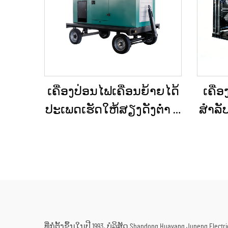
ເຄື່ອງປ່ອນໄຟເຄື່ອນຍ້າຍໄດ້
ເຄື່
ປະເພດເຮັດໃຫ້ສຽງດັງຕ່ຳ ທີ່
ສຳລັບ
ຕິດຕັ້ງຢູ່ໃນລົດເປີດ (Trailer)
ສຳຮ
ສຳລັບການໃຊ້ໃນເວລາฉຸກ
ສຸກ
ເຕີນ
ແລະ 
ທີ່ກໍ່ຕັ້ງຂຶ້ນໃນປີ 1993, ບໍລິສັດ Shandong Huayang June