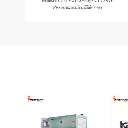
ສິດທິຜົນຂອງວິທີແກ້ໄຂຂອງພວກເຮົາໃນ
ສະພາບແວດລ້ອມທີ່ທ້າທາຍ.