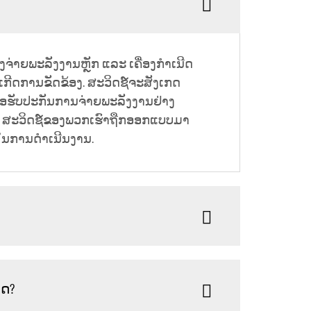
ຈ່າຍພະລັງງານຫຼັກ ແລະ ເຄື່ອງກຳເນີດ
່ອເກີດການຂັດຂ້ອງ. ສະວິດຊ໌ຈະສັງເກດ
ພື່ອຮັບປະກັນການຈ່າຍພະລັງງານຢ່າງ
ຂໍ້ມູນ. ສະວິດຊ໌ຂອງພວກເຮົາຖືກອອກແບບມາ
ອງໃນການດຳເນີນງານ.
ໃດ?