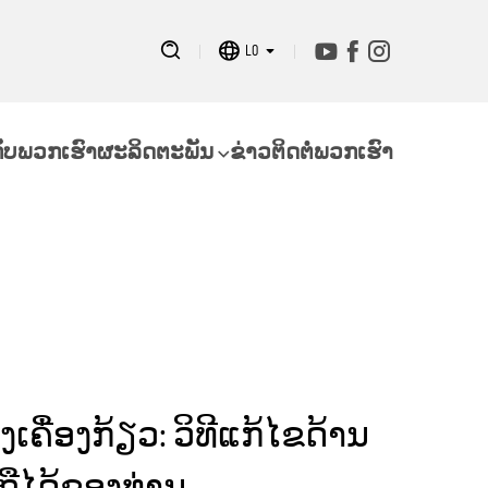
LO
ກັບພວກເຮົາ
ຜະລິດຕະພັນ
ຂ່າວ
ຕິດຕໍ່ພວກເຮົາ
ເຄື່ອງກ້ຽວ: ວິທີແກ້ໄຂດ້ານ