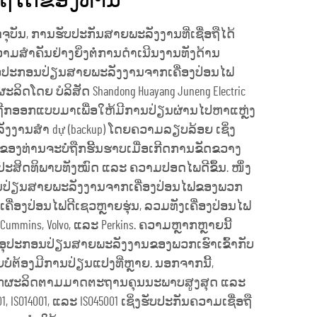
ອຖືໄດ້ຂອງທ່ານ
ຸບັນ, ການຮັບປະກັນສາຍພະລັງງານທີ່ເຊື່ອຖືໄດ້
ວາມສຳຄັນຢ່າງຍິ່ງຕໍ່ການດຳເນີນງານທັງດ້ານ
ອຸປະກອນປ່ຽນສາຍພະລັງງານຈາກເຄື່ອງປ່ອນໄຟ
ທີ່ຜະລິດໂດຍ ບໍລິສັດ Shandong Huayang Juneng Electric
 ແມ່ນຖືກອອກແບບມາເພື່ອໃຫ້ມີການປ່ຽນຜ່ານໄປຫາແຫຼ່ງ
ັງງານສຳ dự (backup) ໂດຍຄວາມລຽບລ້ອຍ ເຊິ່ງ
ອງທ່ານຈະບໍ່ຖືກຮີ້ນຮາບເມື່ອເກີດການຂັດຂວາງ
ະສິດທິພາບທັງໝົດ ແລະ ຄວາມປອດໄພດີຂຶ້ນ. ໜຶ່ງ
ະກອນປ່ຽນສາຍພະລັງງານຈາກເຄື່ອງປ່ອນໄຟຂອງພວກ
ເຄື່ອງປ່ອນໄຟດີເຊວຫຼາຍຮຸ່ນ, ລວມທັງເຄື່ອງປ່ອນໄຟ
Cummins, Volvo, ແລະ Perkins. ຄວາມຫຼາກຫຼາຍນີ້
ໍ່ອຸປະກອນປ່ຽນສາຍພະລັງງານຂອງພວກເຮົາເຂົ້າກັບ
ຍບໍ່ຕ້ອງມີການປ່ຽນແປງທີ່ຫຼາຍ. ນອກຈາກນີ້,
ືກຜະລິດຕາມມາດຕະຖານຄຸນນະພາບສູງສຸດ ແລະ
 ISO14001, ແລະ ISO45001 ເຊິ່ງຮັບປະກັນຄວາມເຊື່ອຖື