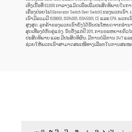
ເທິງເນື້ອທີ່ 62,000 ຕາລາງແມັດເພື່ອເພີ່ມປະສິດທິພ
ເຄື່ອງປ່ອຍໄຟ (Generator Switch Over Switch) ຂອງພວກ
ເຮົາມີລວມມີ ISO9001, ISO14001, ISO45001, CE ແລະ EPA.
ສູງສຸດ. ລູກຄ້າຂອງພວກເຮົາຍັງໄດ້ຮັບປະໂຫຍດຈາກອຳນາດການ
ສຸດເທື່ອງຕໍ່ກັບຄູ່ແຂ່ງ. ນັບຕັ້ງແຕ່ປີ 2011, ການຂະຫຍ
ປະສິດທິພາບ ແລະ ມີປະສິດທິຜົນ, ມີການບໍລິການ 24/7 ແລ
ຊ່ວຍໃຫ້ພວກເຮົາສາມາດສະເໜີທາງເລືອກໃນການສະໜອງພະລັງ