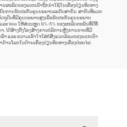
າບການຜະລິດຂອງພວກເຮົາຖືກນຳໃຊ້ໃນເຄື່ອງປ່ຽນທິດທາງ
າກັບລະບົບການຮັບປະກັນຄຸນນະພາບລະດັບສາກົນ. ສາກົນທີ່ພວກ
ະ ວັດຖຸດິບທີ່ມີຄຸນນະພາບສູງເພື່ອຮັບປະກັນຄຸນນະພາບ
ະ Volvo ໃຫ້ສ່ວນຫຼຸດ 10%-15% ຂອງຜະລິດຕະພັນທີ່ດີທີ່
າ, ໄດ້ສ້າງຕັ້ງໂຄງສ້າງການບໍລິການຫຼັງການຂາຍທີ່ມີ
ຶ້ກລ້ຳ ແລະ ຄວາມເອົາໃຈໃສ່ຕໍ່ສິ່ງແວດລ້ອມຂອງພວກເຮົາ
ຳດ້ານໂລກໃນດ້ານເຄື່ອງປ່ຽນທິດທາງເຄື່ອງປ່ອຍໄຟ.