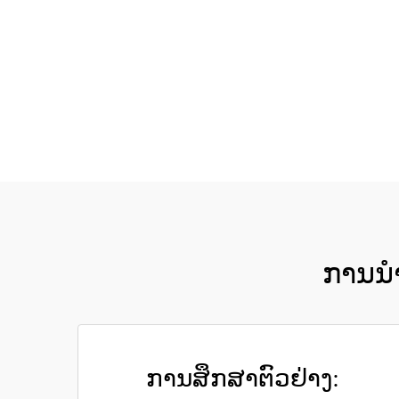
ການນຳ
ການສຶກສາຕົວຢ່າງ: