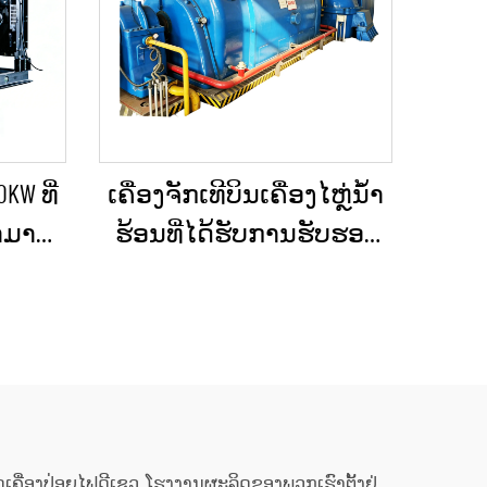
KW ທີ່
ເຄື່ອງຈັກເທີບິນເຄື່ອງໄຫຼ່ນ້ຳ
ສາມາດ
ຮ້ອນທີ່ໄດ້ຮັບການຮັບຮອງ
 ສຳລັບ
ແລ້ວ ແລະ ຖືກບຳລຸງຮັກສາ
ກ ແລະ
ໃໝ່ຢ່າງດີເລີດ ໃຊ້ແລ້ວ/ມື
ເຫດ
ສອງ ຮວມທັງເຄື່ອງຕົ້ມນ້ຳ
ຮ້ອນ ສຳລັບການປ່ຽນ
ພະລັງງານຄວາມຮ້ອນເປັນ
ພະລັງງານໄຟຟ້າ
ລິດຊຸດເຄື່ອງປ່ອຍໄຟດີເຊວ. ໂຮງງານຜະລິດຂອງພວກເຮົາຕັ້ງຢູ່