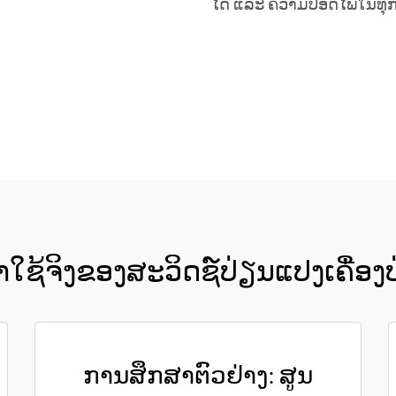
ໄດ້ ແລະ ຄວາມປອດໄພໃນທຸກ
ຮັບເອົາລາຄາ
ໃຊ້ຈິງຂອງສະວິດຊ໌ປ່ຽນແປງເຄື່ອງ
ການສຶກສາຕົວຢ່າງ: ສູນ