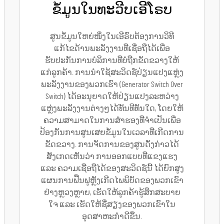
ຂໍ້ມູນໃນທະວີບເອີໂຣບ
ສູນຂໍ້ມູນໃຫຍ່ໜຶ່ງໃນເອີຣົບຕ້ອງການວິທີ
ແກ້ໄຂດ້ານພະລັງງານທີ່ເຊື່ອຖືໄດ້ເພື່ອ
ຮັບປະກັນການບໍລິການທີ່ບໍ່ຖືກຂັດຂວາງໃຫ້
ແກ່ລູກຄ້າ. ການນຳໃຊ້ສະວິດຊ໌ປ່ຽນແປງແຫຼ່ງ
ພະລັງງານຂອງພວກເຮົາ (Generator Switch Over
Switch) ໄດ້ອະນຸຍາດໃຫ້ປ່ຽນແປງລະຫວ່າງ
ແຫຼ່ງພະລັງງານຕ່າງໆໄດ້ທັນທີທັນໃດ, ໂດຍໃຫ້
ຄວາມສາມາດໃນການສຳຮອງທີ່ຈຳເປັນເພື່ອ
ປ້ອງກັນການສູນເສຍຂໍ້ມູນໃນເວລາທີ່ເກີດການ
ຂັດຂວາງ. ການຈັດການຂອງສູນດັ່ງກ່າວໄດ້
ສັງເກດເຫັນວ່າ ການອອກແບບທີ່ແຂງແຮງ
ແລະ ຄວາມເຊື່ອຖືໄດ້ຂອງສະວິດຊ໌ນີ້ ໄດ້ຍົກສູງ
ແຜນການຟື້ນຟູຫຼັງເກີດໄພພິບັດຂອງພວກເຂົາ
ຢ່າງຫຼວງຫຼາຍ, ເຮັດໃຫ້ລູກຄ້າຮູ້ສຶກສະບາຍ
ໃຈ ແລະ ເຮັດໃຫ້ຊື່ສຽງຂອງພວກເຂົາໃນ
ອຸດສາຫະກຳດີຂຶ້ນ.