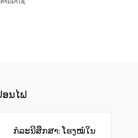
ການນຳໃຊ້.
ປ່ອນໄຟ
ກໍລະນີສຶກສາ: ໂຮງໝໍໃນ