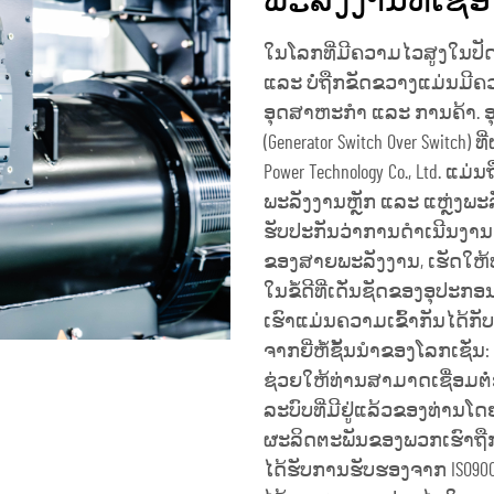
ພະລັງງານທີ່ເຊື່
ໃນໂລກທີ່ມີຄວາມໄວສູງໃນປັດຈ
ແລະ ບໍ່ຖືກຂັດຂວາງແມ່ນມີຄ
ອຸດສາຫະກຳ ແລະ ການຄ້າ. 
(Generator Switch Over Switch) 
Power Technology Co., Ltd.
ພະລັງງານຫຼັກ ແລະ ແຫຼ່ງພະລ
ຮັບປະກັນວ່າການດຳເນີນງານຂ
ຂອງສາຍພະລັງງານ, ເຮັດໃຫ້ປ
ໃນຂໍ້ດີທີ່ເດັ່ນຊັດຂອງອຸປ
ເຮົາແມ່ນຄວາມເຂົ້າກັນໄດ້ກັບ
ຈາກຍີ່ຫໍ້ຊັ້ນນຳຂອງໂລກເຊັ່ນ: 
ຊ່ວຍໃຫ້ທ່ານສາມາດເຊື່ອມຕ
ລະບົບທີ່ມີຢູ່ແລ້ວຂອງທ່ານໂດ
ຜະລິດຕະພັນຂອງພວກເຮົາຖ
ໄດ້ຮັບການຮັບຮອງຈາກ ISO9001,