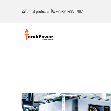
ົນ!
ຕິດຕໍ່ຂ້ອຍທົ່ວໄປຖ້າເຈັບພາບຫມຸດຫມົນ!
[email protected]
+86-531-88767812