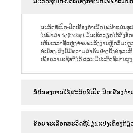
ສະວິດຊ໌ເປີດ-ປິດເຄື່ອງກຳເນີດໄຟຟ້າແມ່
ສະວິດຊ໌ເປີດ-ປິດເຄື່ອງກຳເນີດໄຟຟ້າແມ່ນ
ໄຟຟ້າສຳ dự (backup). ມັນເຮັດວຽກໄດ້ທັງອັ
ເຫັນເວລາທີ່ແຫຼ່ງຈ່າຍພະລັງງານຫຼັກລົ້ມເ
ຕໍ່ເນື່ອງ. ສິ່ງນີ້ມີຄວາມສຳຄັນຢ່າງຍິ່ງຕໍ່
ເພື່ອຄວາມເຊື່ອຖືໄດ້ ແລະ ມີປະສິດທິພາບສ
ຂໍ້ດີຂອງການໃຊ້ສະວິດຊ໌ເປີດ-ປິດເຄື່ອງກ
ຂ້ອຍຈະເລືອກສະວິດຊ໌ປ່ຽນແປງເຄື່ອງກ້