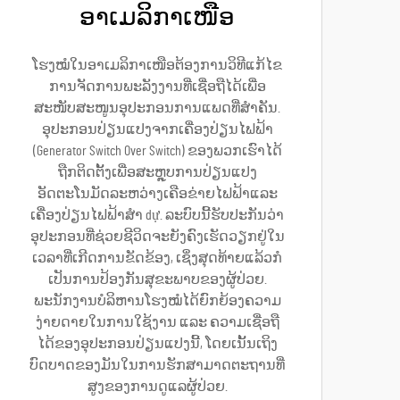
ອາເມລິກາເໜືອ
ໂຮງໝໍໃນອາເມລິກາເໜືອຕ້ອງການວິທີແກ້ໄຂ
ການຈັດການພະລັງງານທີ່ເຊື່ອຖືໄດ້ເພື່ອ
ສະໜັບສະໜູນອຸປະກອນການແພດທີ່ສຳຄັນ.
ອຸປະກອນປ່ຽນແປງຈາກເຄື່ອງປ່ຽນໄຟຟ້າ
(Generator Switch Over Switch) ຂອງພວກເຮົາໄດ້
ຖືກຕິດຕັ້ງເພື່ອສະຫຼຸບການປ່ຽນແປງ
ອັດຕະໂນມັດລະຫວ່າງເຄືອຂ່າຍໄຟຟ້າແລະ
ເຄື່ອງປ່ຽນໄຟຟ້າສຳ dự. ລະບົບນີ້ຮັບປະກັນວ່າ
ອຸປະກອນທີ່ຊ່ວຍຊີວິດຈະຍັງຄົງເຮັດວຽກຢູ່ໃນ
ເວລາທີ່ເກີດການຂັດຂ້ອງ, ເຊິ່ງສຸດທ້າຍແລ້ວກໍ
ເປັນການປ້ອງກັນສຸຂະພາບຂອງຜູ້ປ່ວຍ.
ພະນັກງານບໍລິຫານໂຮງໝໍໄດ້ຍົກຍ້ອງຄວາມ
ງ່າຍດາຍໃນການໃຊ້ງານ ແລະ ຄວາມເຊື່ອຖື
ໄດ້ຂອງອຸປະກອນປ່ຽນແປງນີ້, ໂດຍເນັ້ນເຖິງ
ບົດບາດຂອງມັນໃນການຮັກສາມາດຕະຖານທີ່
ສູງຂອງການດູແລຜູ້ປ່ວຍ.