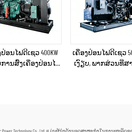
ອງປ່ອນໄຟດີເຊວ 400KW
ເຄື່ອງປ່ອນໄຟດີເຊວ 50
ການສົ່ງເຄື່ອງປ່ອນໄຟ
ເງົຽບ, ພາກສ່ວນທີ່
ອງໃນເວລາເກີດເຫດ
ນຳໄປໃຊ້ໄດ້, ກັນຝົນ
ເສິນ ສຳລັບທຸລະກິດ
ການກໍ່ສ້າງພາຍນອ
ການຈັດຫາພະລັງງານ
ການຈັດຕັ້ງສຳລັບ
ຢ່າງຕໍ່ເນື່ອງ
ສຸກເສີນ
ng Electric Power Technology Co., Ltd. ແມ່ນຜູ້ນຳດ້ານອຸດສາຫະກຳໃນການຜະ