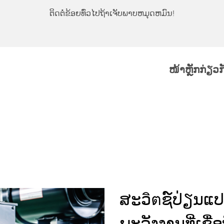
ຕິດຕໍ່ຂ້ອຍທົ່ວໄປຖ້າເຈັບພາບຫມຸດຫມົນ!
ໜ້າຫຼັກ
ກ່ຽວ
ສະວิตຊ໌ປ່ຽນແປງ