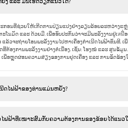
ນຫຍັງ ແລະ ມັນເຮັດວຽກແນວໃດ?
ອຸປະກອນທີ່ຊ່ວຍໃຫ້ເກີດການປ່ຽນແປງຢ່າງລຽບລ້ອຍລະຫວ່າງແຫຼ່ງ
ດຕະໂນມັດ ແລະ ດ້ວຍມື, ເພື່ອຮັບປະກັນວ່າຈະມີພະລັງງານຢູ່ເสมື
ຫຼວ ແລ້ວຈະຖ່າຍໂອນພະລັງງານໄປຫາເຄື່ອງກຳເນີດໄຟຟ້າທັນທີ, ເ
ທຸລະກິດທີ່ຕ້ອງການພະລັງງານຢ່າງຕໍ່ເນື່ອງ, ເຊັ່ນ: ໂຮງໝໍ ແລະ ສູນ
ູງ, ເພື່ອຫຼຸດຜ່ອນຄວາມສ່ຽງຂອງການຢຸດເຄື່ອງ ແລະ ການຂັດຂ້
ຳເນີດໄຟຟ້າຂອງທ່ານແມ່ນຫຍັງ?
ຽວໄຟຟ້າທີ່ເໝາະສົມກັບຄວາມຕ້ອງການຂອງຂ້ອຍໄດ້ແນວ