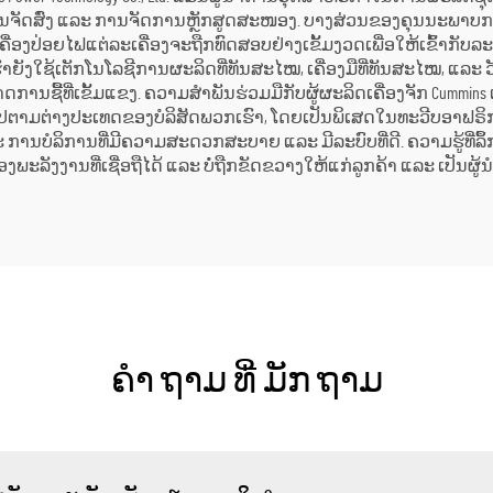
າບໃນການຈັດສົ່ງ ແລະ ການຈັດການຫຼັກສູດສະໜອງ. ບາງສ່ວນຂອງຄຸນນະພ
ເຮົາ. ເຄື່ອງປ່ອຍໄຟແຕ່ລະເຄື່ອງຈະຖືກທົດສອບຢ່າງເຂັ້ມງວດເພື່ອໃຫ້ເຂົ້
 ພວກເຮົາຍັງໃຊ້ເຕັກໂນໂລຊີການຜະລິດທີ່ທັນສະໄໝ, ເຄື່ອງມືທີ່ທັນສະໄໝ, ແລ
ຊື້ທີ່ເຂັ້ມແຂງ. ຄວາມສຳພັນຮ່ວມມືກັບຜູ້ຜະລິດເຄື່ອງຈັກ Cummins ແລ
າຍຕົວໄປຕາມຕ່າງປະເທດຂອງບໍລິສັດພວກເຮົາ, ໂດຍເປັນພິເສດໃນທະວີບອາຟຣິກ
ະ ການບໍລິການທີ່ມີຄວາມສະດວກສະບາຍ ແລະ ມີລະບົບທີ່ດີ. ຄວາມຮູ້ທີ່ລ
ງານທີ່ເຊື່ອຖືໄດ້ ແລະ ບໍ່ຖືກຂັດຂວາງໃຫ້ແກ່ລູກຄ້າ ແລະ ເປັນຜູ້ນ
ຄໍາ ຖາມ ທີ່ ມັກ ຖາມ