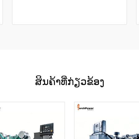
ສິນຄ້າທີ່ກ່ຽວຂ້ອງ