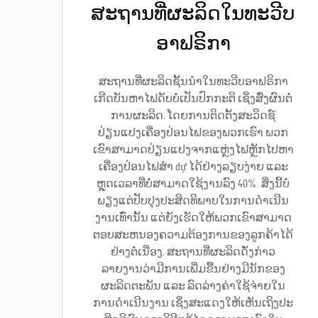
ສະຖານທີ່ຜະລິດໃນທະວີບ
ອາຟຣິກາ
ສະຖານທີ່ຜະລິດຊັ້ນນຳໃນທະວີບອາຟຣິກາ
ເກີດບັນຫາໄຟດັບບໍ່ເປັນປົກກະຕິ ເຊິ່ງສົ່ງຜົນຕໍ່
ການຜະລິດ. ໂດຍການຕິດຕັ້ງສະວິດຊ໌
ປ່ຽນແປງເຄື່ອງປ່ອນໄຟຂອງພວກເຮົາ ພວກ
ເຂົາສາມາດປ່ຽນແປງຈາກແຫຼ່ງໄຟຫຼັກໄປຫາ
ເຄື່ອງປ່ອນໄຟສຳ dự ໄດ້ຢ່າງລຽບງ່າຍ ແລະ
ຫຼຸດເວລາທີ່ບໍ່ສາມາດໃຊ້ງານລົງ 40%. ສິ່ງນີ້ບໍ່
ພຽງແຕ່ປັບປຸງປະສິດທິພາບໃນການດຳເນີນ
ງານເທົ່ານັ້ນ ແຕ່ຍັງເຮັດໃຫ້ພວກເຂົາສາມາດ
ຕອບສະຫນອງຄວາມຕ້ອງການຂອງລູກຄ້າໄດ້
ຢ່າງຕໍ່ເນື່ອງ. ສະຖານທີ່ຜະລິດດັ່ງກ່າວ
ລາຍງານວ່າມີການເພີ່ມຂື້ນຢ່າງມີນັກຂອງ
ຜະລິດຕະພັນ ແລະ ລົດລ່າງຄ່າໃຊ້ຈ່າຍໃນ
ການດຳເນີນງານ ເຊິ່ງສະແດງໃຫ້ເຫັນເຖິງປະ