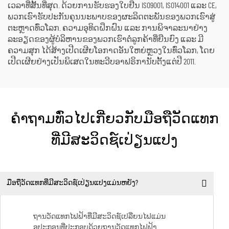
ເວລາທີ່ສັ້ນທີ່ສຸດ. ດ້ວຍການຮັບຮອງໃບຢືນ ISO9001, ISO14001 ແລະ CE,
ພວກເຮົາຮັບປະກັນຄຸນນະພາບຂອງຜະລິດຕະພັນຂອງພວກເຮົາສູ່
ຕະຫຼາດທົ່ວໂລກ. ຄວາມອຸທິດຝຶກຝົນ ແລະ ການພິຈາລະນາຢ່າງ
ລະອຽດຂອງຜູ້ບໍລິຫານຂອງພວກເຮົາຕໍ່ລູກຄ້າທີ່ຍືນຍົງ ແລະ ມີ
ຄວາມສຸກ ໄດ້ສ້າງເປີດເຜີຍໂອກາດອັນໃຫຍ່ຫຼວງໃນທົ່ວໂລກ, ໂດຍ
ເປີດເຜີຍຢ່າງເປັນພິເສດໃນທະວີບອາຟຣິການັບຕັ້ງແຕ່ປີ 2011.
ຄຳຖາມທົ່ວໄປເກີ່ຍວກັບມືອຖືວັດແທກ
ທີ່ມີສະວິດຊ໌ເປ່ຽນແປງ
ມືອຖືວັດແທກທີ່ມີສະວິດຊ໌ເປ່ຽນແປງແມ່ນຫຍັງ?
ຖານວັດແທກໄຟຟ້າທີ່ມີສະວິດຊ໌ເປລີ່ຍນໄຟແມ່ນ
ອຸປະກອນທີ່ປະກອບດ້ວຍຖານວັດແທກໄຟຟ້າ