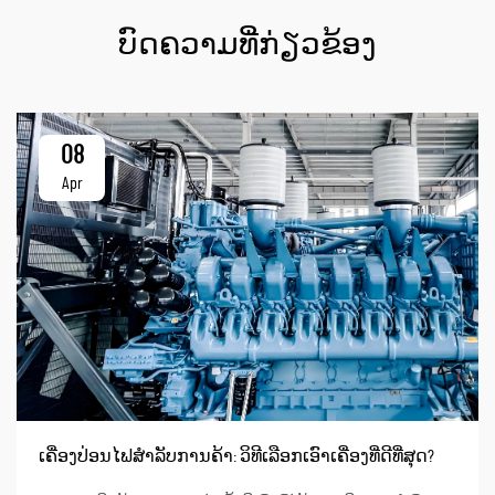
ບົດຄວາມທີ່ກ່ຽວຂ້ອງ
08
Apr
ເຄື່ອງປ່ອນໄຟສຳລັບການຄ້າ: ວິທີເລືອກເອົາເຄື່ອງທີ່ດີທີ່ສຸດ?