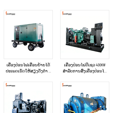
ເຄື່ອງປ່ອນໄຟເຄື່ອນຍ້າຍໄດ້
ເຄື່ອງປ່ອນໄຟດີເຊວ 400KW
ປະເພດເຮັດໃຫ້ສຽງດັງຕ່ຳ ທີ່
ສຳລັບການສົ່ງເຄື່ອງປ່ອນໄຟ
ຕິດຕັ້ງຢູ່ໃນລົດເປີດ (Trailer)
ສຳຮອງໃນເວລາເກີດເຫດສຸກ
ສຳລັບການໃຊ້ໃນເວລາฉຸກ
ເສິນ ສຳລັບທຸລະກິດ ແລະ ການ
ເຕີນ
ຈັດຫາພະລັງງານຢ່າງຕໍ່ເນື່ອງ