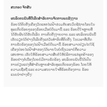
ສະກອດ ຈັກສັນ
ຜະລິດຕະພັນທີ່ດີເລີດສຳລັບການຈັດການພະລັງງານ
ຂ້ອຍໄດ້ຕິດຕັ້ງເຄື່ອງວັດແທກໄຟຟ້າຮ່ວມກັບສະວິດຊ໌ຖ່າຍໂອນໃນ
ທຸລະກິດນ້ອຍໆຂອງຂ້ອຍເມື່ອບໍ່ດົນມານີ້, ແລະ ຂ້ອຍດີໃຈຫຼາຍທີ່
ໄດ້ຮັບຜົນໄດ້ຮັບດີເລີດ. ການຕິດຕັ້ງງ່າຍດາຍ, ແລະ ຜະລິດຕະພັນນີ້
ເຮັດວຽກໄດ້ຢ່າງດີເລີດຕັ້ງແຕ່ວັນທຳອິດທີ່ຕິດຕັ້ງ. ໃນເວລາທີ່ເກີດ
ການຂັດຂ້ອງຂອງໄຟຟ້າເມື່ອບໍ່ດົນມານີ້, ຂ້ອຍສາມາດປ່ຽນໄປໃຊ້
ເຄື່ອງປ່ອຍໄຟຟ້າສຳຮອງໄດ້ພາຍໃນບໍ່ເຖິງເວລາບໍ່ກີ່ຄວາມ
ເສຍຫາຍ, ເຮັດໃຫ້ຂ້ອຍສາມາດສືບຕໍ່ໃຫ້ບໍລິການແກ່ລູກຄ້າຂອງ
ຂ້ອຍຢ່າງຕໍ່ເນື່ອງໂດຍບໍ່ມີການຂັດຂ້ອງ. ຜະລິດຕະພັນນີ້ໄດ້ເປັນ
ການປ່ຽນແປງທີ່ສຳຄັນຫຼາຍສຳລັບທຸລະກິດຂອງຂ້ອຍ, ໂດຍໃຫ້
ຄວາມເຊື່ອຖື ແລະ ຄວາມສະບາຍໃຈທີ່ຂ້ອຍຕ້ອງການ. ຂ້ອຍ
ແນະນຳຢ່າງຍິ່ງ!