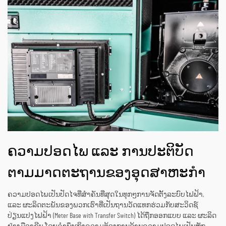
ຄວາມປອດໄພ ແລະ ການປະຕິບັດ
ຕາມມາດຕະຖານຂອງອຸດສາຫະກຳ
ຄວາມປອດໄພເປັນປັດໄຈທີ່ສຳຄັນທີ່ສຸດໃນທຸກໆການຈັດຕັ້ງລະບົບໄຟຟ້າ,
ແລະ ຜະລິດຕະພັນຂອງພວກເຮົາທີ່ເປັນຖານວັດແທກຮ່ວມກັບສະວິດຊ໌
ປ່ຽນແປງໄຟຟ້າ (Meter Base with Transfer Switch) ໄດ້ຖືກອອກແບບ ແລະ ຜະລິດ