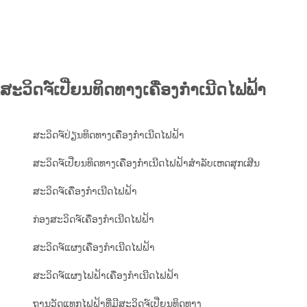
ສະວິດຈ໌ເປີ່ຍນທິດທາງເຄື່ອງກຳເນີດໄຟຟ້າ
ສະວິດຈ໌ປ່ຽນທິດທາງເຄື່ອງກຳເນີດໄຟຟ້າ
ສະວິດຈ໌ເປີ່ຍນທິດທາງເຄື່ອງກຳເນີດໄຟຟ້າສຳລັບເຫດສຸກເສີນ
ສະວິດຈ໌ເຄື່ອງກຳເນີດໄຟຟ້າ
ກ່ອງສະວິດຈ໌ເຄື່ອງກຳເນີດໄຟຟ້າ
ສະວິດຈ໌ແຜງເຄື່ອງກຳເນີດໄຟຟ້າ
ສະວິດຈ໌ແຜງໄຟຟ້າເຄື່ອງກຳເນີດໄຟຟ້າ
ຖານວັດແທກໄຟຟ້າທີ່ມີສະວິດຈ໌ເປີ່ຍນທິດທາງ