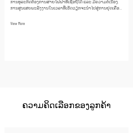
ການທຸລະກິດຕ້ອງການສາຍໄຟຟ້າທີ່ເຊື່ອຖືໄດ້ ແລະ ມີຄວາມຕໍ່ເນື່ອງ.
ການສູນເສຍພະລັງງານໃນເວລາທີ່ເຮັດວຽກຈະນຳໄປສູ່ການຢຸດເຄື່ອງ
ຜະລິດ, ການບໍລິການ ແລະ ເຖິງແມ່ນແຕ່ການສູນເສຍຂໍ້ມູນ. ໃນດ້ານ
ການເງິນ, ການສູນເສຍພະລັງງານຈະເຮັດໃຫ້ເກີດຄວາມເສຍຫາຍ
View More
ຢ່າງໃຫຍ່ຫຼວງ. ການເລືອກເອົາສະຖານທີ່ທີ່...
ຄວາມຄິດເລືອກຂອງລູກຄ້າ