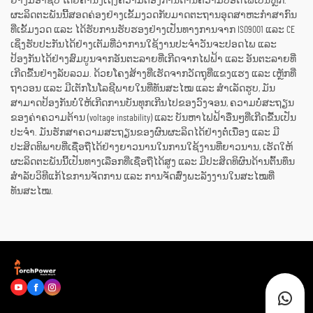
ຢ່າງມືອາຊີບ ໂດຍຄຳນຶງເຖິງຄວາມຕ້ອງການດ້ານຄວາມປອດໄພເປັນຫຼັກ.
ຜະລິດຕະພັນນີ້ສອດຄ່ອງຢ່າງເຂັ້ມງວດກັບມາດຕະຖານອຸດສາຫະກຳສາກົນ
ທີ່ເຂັ້ມງວດ ແລະ ໄດ້ຮັບການຮັບຮອງຢ່າງເປັນທາງການຈາກ ISO9001 ແລະ CE
ເຊິ່ງຮັບປະກັນໄດ້ຢ່າງເຕັມທີ່ວ່າການໃຊ້ງານປະຈຳວັນຈະປອດໄພ ແລະ
ປ້ອງກັນໄດ້ຢ່າງສົມບູນຈາກອັນຕະລາຍທີ່ເກີດຈາກໄຟຟ້າ ແລະ ອັນຕະລາຍທີ່
ເກີດຂື້ນຢ່າງລັບລວມ. ດ້ວຍໂຄງສ້າງທີ່ເຮັດຈາກວັດຖຸທີ່ແຂງແຮງ ແລະ ເຫຼັກທີ່
ຖາວອນ ແລະ ມີເຕັກໂນໂລຊີພາຍໃນທີ່ທັນສະໄໝ ແລະ ສຳເລັດຮູບ, ມັນ
ສາມາດປ້ອງກັນບໍ່ໃຫ້ເກີດການບັນທຸກເກີນໄປຂອງວົງຈອນ, ຄວາມບໍ່ສະຖຽນ
ຂອງຄ່າຄວາມຕ້ານ (voltage instability) ແລະ ບັນຫາໄຟຟ້າອື່ນໆທີ່ເກີດຂື້ນເປັນ
ປະຈຳ. ມັນຮັກສາຄວາມສະຖຽນຂອງຜົນຜະລິດໄດ້ຢ່າງຕໍ່ເນື່ອງ ແລະ ມີ
ປະສິດທິພາບທີ່ເຊື່ອຖືໄດ້ຢ່າງຍາວນານໃນການໃຊ້ງານທີ່ຍາວນານ, ເຮັດໃຫ້
ຜະລິດຕະພັນນີ້ເປັນທາງເລືອກທີ່ເຊື່ອຖືໄດ້ສູງ ແລະ ມີປະສິດທິຜົນດ້ານຕົ້ນທຶນ
ສຳລັບວິທີແກ້ໄຂການຈັດການ ແລະ ການຈັດສົ່ງພະລັງງານໃນສະໄໝທີ່
ທັນສະໄໝ.