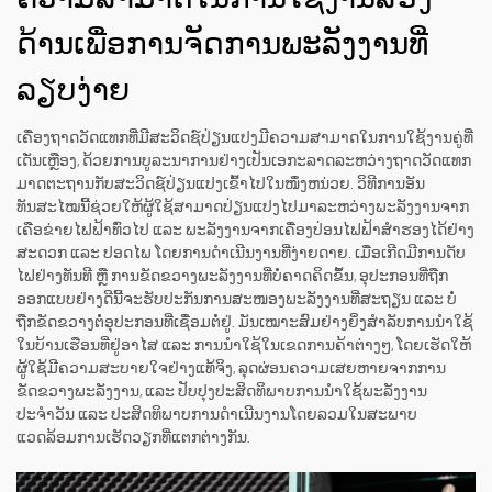
ດ້ານເພື່ອການຈັດການພະລັງງານທີ່
ລຽບງ່າຍ
ເຄື່ອງຖາດວັດແທກທີ່ມີສະວິດຊ໌ປ່ຽນແປງມີຄວາມສາມາດໃນການໃຊ້ງານຄູ່ທີ່
ເດັ່ນເຫຼືອງ, ດ້ວຍການບູລະນາການຢ່າງເປັນເອກະລາດລະຫວ່າງຖາດວັດແທກ
ມາດຕະຖານກັບສະວິດຊ໌ປ່ຽນແປງເຂົ້າໄປໃນໜຶ່ງຫນ່ວຍ. ວິທີການອັນ
ທັນສະໄໝນີ້ຊ່ວຍໃຫ້ຜູ້ໃຊ້ສາມາດປ່ຽນແປງໄປມາລະຫວ່າງພະລັງງານຈາກ
ເຄືອຂ່າຍໄຟຟ້າທົ່ວໄປ ແລະ ພະລັງງານຈາກເຄື່ອງປ່ອນໄຟຟ້າສຳຮອງໄດ້ຢ່າງ
ສະດວກ ແລະ ປອດໄພ ໂດຍການດຳເນີນງານທີ່ງ່າຍດາຍ. ເມື່ອເກີດມີການດັບ
ໄຟຢ່າງທັນທີ ຫຼື ການຂັດຂວາງພະລັງງານທີ່ບໍ່ຄາດຄິດຂຶ້ນ, ອຸປະກອນທີ່ຖືກ
ອອກແບບຢ່າງດີນີ້ຈະຮັບປະກັນການສະໜອງພະລັງງານທີ່ສະຖຽນ ແລະ ບໍ່
ຖືກຂັດຂວາງຕໍ່ອຸປະກອນທີ່ເຊື່ອມຕໍ່ຢູ່. ມັນເໝາະສົມຢ່າງຍິ່ງສຳລັບການນຳໃຊ້
ໃນບ້ານເຮືອນທີ່ຢູ່ອາໄສ ແລະ ການນຳໃຊ້ໃນເຂດການຄ້າຕ່າງໆ, ໂດຍເຮັດໃຫ້
ຜູ້ໃຊ້ມີຄວາມສະບາຍໃຈຢ່າງແທ້ຈິງ, ລຸດຜ່ອນຄວາມເສຍຫາຍຈາກການ
ຂັດຂວາງພະລັງງານ, ແລະ ປັບປຸງປະສິດທິພາບການນຳໃຊ້ພະລັງງານ
ປະຈຳວັນ ແລະ ປະສິດທິພາບການດຳເນີນງານໂດຍລວມໃນສະພາບ
ແວດລ້ອມການເຮັດວຽກທີ່ແຕກຕ່າງກັນ.