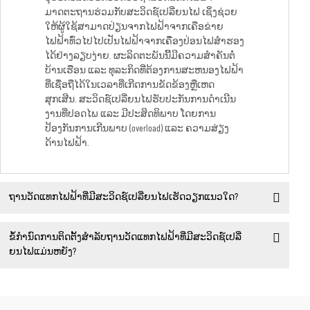
ມາດຕະຖານຮ່ວມກັບສະວິດຊ໌ເປລີ່ຍນໄຟ ເຊິ່ງຊ່ວຍ
ໃຫ້ຜູ້ໃຊ້ສາມາດປ່ຽນຈາກໄຟຟ້າຈາກເຄືອຂ່າຍ
ໄຟຟ້າທົ່ວໄປໄປເປັນໄຟຟ້າຈາກເຄື່ອງປ່ອນໄຟສຳຮອງ
ໄດ້ຢ່າງລຽບງ່າຍ. ຜະລິດຕະພັນນີ້ມີຄວາມສຳຄັນຕໍ່
ບ້ານເຮືອນ ແລະ ທຸລະກິດທີ່ຕ້ອງການສະຫນອງໄຟຟ້າ
ທີ່ເຊື່ອຖືໄດ້ໃນເວລາທີ່ເກີດການຂັດຂ້ອງຫຼືເຫດ
ສຸກເສີນ. ສະວິດຊ໌ເປລີ່ຍນໄຟຮັບປະກັນການດຳເນີນ
ງານທີ່ປອດໄພ ແລະ ມີປະສິດທິພາບ ໂດຍການ
ປ້ອງກັນການເກີນພາບ (overload) ແລະ ຄວາມສ່ຽງ
ດ້ານໄຟຟ້າ.
ຖານວັດແທກໄຟຟ້າທີ່ມີສະວິດຊ໌ເປລີ່ຍນໄຟເຮັດວຽກແນວໃດ?
ຂໍ້ກຳນົດການຕິດຕັ້ງສຳລັບຖານວັດແທກໄຟຟ້າທີ່ມີສະວິດຊ໌ເປລີ່
ຍນໄຟແມ່ນຫຍັງ?