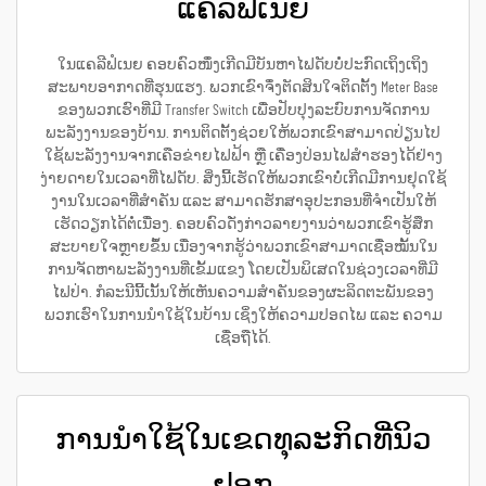
ແຄລີຟໍເນຍ
ໃນແຄລີຟໍເນຍ ຄອບຄົວໜຶ່ງເກີດມີບັນຫາໄຟດັບບໍ່ປະກົດເຖິງເຖິງ
ສະພາບອາກາດທີ່ຮຸນແຮງ. ພວກເຂົາຈຶ່ງຕັດສິນໃຈຕິດຕັ້ງ Meter Base
ຂອງພວກເຮົາທີ່ມີ Transfer Switch ເພື່ອປັບປຸງລະບົບການຈັດການ
ພະລັງງານຂອງບ້ານ. ການຕິດຕັ້ງຊ່ວຍໃຫ້ພວກເຂົາສາມາດປ່ຽນໄປ
ໃຊ້ພະລັງງານຈາກເຄືອຂ່າຍໄຟຟ້າ ຫຼື ເຄື່ອງປ່ອນໄຟສຳຮອງໄດ້ຢ່າງ
ງ່າຍດາຍໃນເວລາທີ່ໄຟດັບ. ສິ່ງນີ້ເຮັດໃຫ້ພວກເຂົາບໍ່ເກີດມີການຢຸດໃຊ້
ງານໃນເວລາທີ່ສຳຄັນ ແລະ ສາມາດຮັກສາອຸປະກອນທີ່ຈຳເປັນໃຫ້
ເຮັດວຽກໄດ້ຕໍ່ເນື່ອງ. ຄອບຄົວດັ່ງກ່າວລາຍງານວ່າພວກເຂົາຮູ້ສຶກ
ສະບາຍໃຈຫຼາຍຂຶ້ນ ເນື່ອງຈາກຮູ້ວ່າພວກເຂົາສາມາດເຊື່ອໝັ້ນໃນ
ການຈັດຫາພະລັງງານທີ່ເຂັ້ມແຂງ ໂດຍເປັນພິເສດໃນຊ່ວງເວລາທີ່ມີ
ໄຟປ່າ. ກໍລະນີນີ້ເນັ້ນໃຫ້ເຫັນຄວາມສຳຄັນຂອງຜະລິດຕະພັນຂອງ
ພວກເຮົາໃນການນຳໃຊ້ໃນບ້ານ ເຊິ່ງໃຫ້ຄວາມປອດໄພ ແລະ ຄວາມ
ເຊື່ອຖືໄດ້.
ການນຳໃຊ້ໃນເຂດທຸລະກິດທີ່ນິວ
ຢອກ