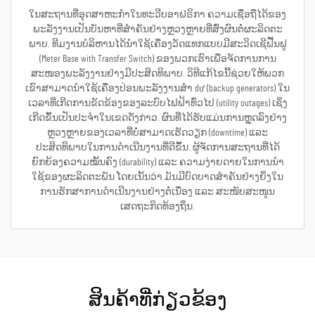
ໃນສະຖານທີ່ອຸດສາຫະກຳໃນທະວີບອາຟຣິກາ ຄວາມເຊື່ອຖືໄດ້ຂອງ
ພະລັງງານເປັນບັນຫາທີ່ສຳຄັນຢ່າງຫຼວງຫຼາຍທີ່ສົ່ງຜົນຕໍ່ຜະລິດຕະ
ພາບ. ທີມງານບໍລິຫານໄດ້ນຳໃຊ້ເຄື່ອງວັດແທກແບບມີສະວິດເຊີຟື້ນຟູ
(Meter Base with Transfer Switch) ຂອງພວກເຮົາເພື່ອຈັດການການ
ສະໜອງພະລັງງານຢ່າງມີປະສິດທິພາບ. ວິທີແກ້ໄຂນີ້ຊ່ວຍໃຫ້ພວກ
ເຂົາສາມາດນຳໃຊ້ເຄື່ອງປ່ອນພະລັງງານສຳ dự (backup generators) ໃນ
ເວລາທີ່ເກີດການຂັດຂ້ອງຂອງລະບົບໄຟຟ້າທົ່ວໄປ (utility outages) ເຊິ່ງ
ເກີດຂຶ້ນເປັນປະຈຳໃນເຂດດັ່ງກ່າວ. ຜົນທີ່ໄດ້ຮັບແມ່ນການຫຼຸດລົງຢ່າງ
ຫຼວງຫຼາຍຂອງເວລາທີ່ບໍ່ສາມາດເຮັດວຽກ (downtime) ແລະ
ປະສິດທິພາບໃນການດຳເນີນງານທີ່ດີຂຶ້ນ. ຜູ້ຈັດການສະຖານທີ່ໄດ້
ຍົກຍ້ອງຄວາມໝັ້ນຄົງ (durability) ແລະ ຄວາມງ່າຍດາຍໃນການນຳ
ໃຊ້ຂອງຜະລິດຕະພັນ ໂດຍເນັ້ນວ່າ ມັນມີບົດບາດສຳຄັນຢ່າງຍິ່ງໃນ
ການຮັກສາການດຳເນີນງານຢ່າງຕໍ່ເນື່ອງ ແລະ ສະໜັບສະໜູນ
ເສດຖະກິດທ້ອງຖິ່ນ.
ສິນຄ້າທີ່ກ່ຽວຂ້ອງ