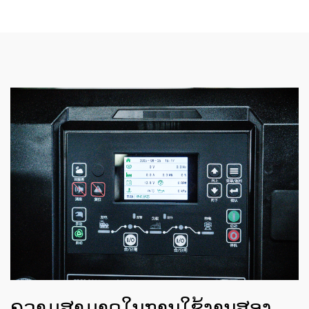
ຄວາມສາມາດໃນການໃຊ້ງານສອງ