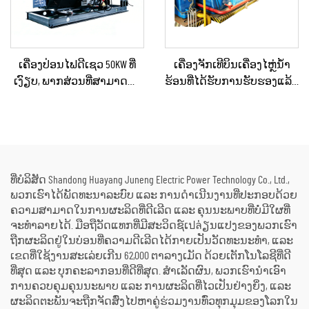
ເຄື່ອງປ່ອນໄຟດີເຊວ 50KW ທີ່
ເຄື່ອງຈັກເທີບິນເຄື່ອງໄຫຼ່ນ້ຳ
ເງົຽບ, ພາກສ່ວນທີ່ສາມາດນຳ
ຮ້ອນທີ່ໄດ້ຮັບການຮັບຮອງແລ້ວ
ໄປໃຊ້ໄດ້, ກັນຝົນ ສຳລັບການ
ແລະ ຖືກບຳລຸງຮັກສາໃໝ່ຢ່າງ
ກໍ່ສ້າງພາຍນອກ ແລະ ການ
ດີເລີດ ໃຊ້ແລ້ວ/ມືສອງ ຮວມທັງ
ຈັດຕັ້ງສຳລັບເຫດສຸກເສີນ
ເຄື່ອງຕົ້ມນ້ຳຮ້ອນ ສຳລັບການ
ປ່ຽນພະລັງງານຄວາມຮ້ອນ
ເປັນພະລັງງານໄຟຟ້າ
ທີ່ບໍລິສັດ Shandong Huayang Juneng Electric Power Technology Co., Ltd.,
ພວກເຮົາໄດ້ພັດທະນາລະບົບ ແລະ ການດຳເນີນງານທີ່ປະກອບດ້ວຍ
ຄວາມສາມາດໃນການຜະລິດທີ່ດີເລີດ ແລະ ຄຸນນະພາບທີ່ບໍ່ມີໃຜທີ່
ຈະທຳລາຍໄດ້. ມືອຖືວັດແທກທີ່ມີສະວິດຊ໌ເปล່ຽນແປງຂອງພວກເຮົາ
ຖືກຜະລິດຢູ່ໃນບ່ອນທີ່ຄວາມດີເລີດໄດ້ກາຍເປັນວັດທະນະທຳ, ແລະ
ເຂດທີ່ໃຊ້ງານສະເລ່ຍເກີນ 62,000 ຕາລາງເມັດ ດ້ວຍເຕັກໂນໂລຊີທີ່ດີ
ທີ່ສຸດ ແລະ ບຸກຄະລາກອນທີ່ດີທີ່ສຸດ. ສຳເລັດຜົນ, ພວກເຮົານຳເອົາ
ການຄວບຄຸມຄຸນນະພາບ ແລະ ການຜະລິດທີ່ໄວເປັນຢ່າງຍິ່ງ, ແລະ
ຜະລິດຕະພັນຈະຖືກຈັດສົ່ງໄປຫາຄູ່ຮ່ວມງານທົ່ວທຸກມຸມຂອງໂລກໃນ