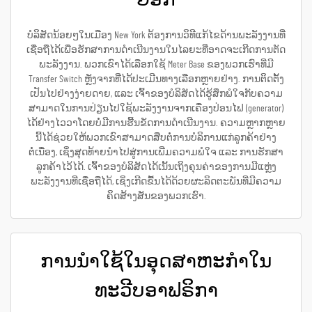
ບໍລິສັດນ້ອຍໆໃນເມືອງ New York ຕ້ອງການວິທີແກ້ໄຂດ້ານພະລັງງານທີ່
ເຊື່ອຖືໄດ້ເພື່ອຮັກສາການດຳເນີນງານໃນໄລຍະທີ່ອາດຈະເກີດການຕັດ
ພະລັງງານ. ພວກເຂົາໄດ້ເລືອກໃຊ້ Meter Base ຂອງພວກເຮົາທີ່ມີ
Transfer Switch ຫຼັງຈາກທີ່ໄດ້ປະເມີນທາງເລືອກຫຼາຍຢ່າງ. ການຕິດຕັ້ງ
ເປັນໄປຢ່າງງ່າຍດາຍ, ແລະ ເຈົ້າຂອງບໍລິສັດໄດ້ຮູ້ສຶກພໍໃຈກັບຄວາມ
ສາມາດໃນການປ່ຽນໄປໃຊ້ພະລັງງານຈາກເຄື່ອງປ່ອນໄຟ (generator)
ໄດ້ຢ່າງໄວວາໂດຍບໍ່ມີການຮີ້ນຂັດການດຳເນີນງານ. ຄວາມຫຼາກຫຼາຍ
ນີ້ໄດ້ຊ່ວຍໃຫ້ພວກເຂົາສາມາດສືບຕໍ່ການບໍລິການແກ່ລູກຄ້າຢ່າງ
ຕໍ່ເນື່ອງ, ເຊິ່ງສຸດທ້າຍນຳໄປສູ່ການເພີ່ມຄວາມພໍໃຈ ແລະ ການຮັກສາ
ລູກຄ້າໄວ້ໄດ້. ເຈົ້າຂອງບໍລິສັດໄດ້ເນັ້ນເຖິງຄຸນຄ່າຂອງການມີແຫຼ່ງ
ພະລັງງານທີ່ເຊື່ອຖືໄດ້, ເຊິ່ງເກີດຂື້ນໄດ້ດ້ວຍຜະລິດຕະພັນທີ່ມີຄວາມ
ຄິດສ້າງສັນຂອງພວກເຮົາ.
ການນຳໃຊ້ໃນອຸດສາຫະກຳໃນ
ທະວີບອາຟຣິກາ