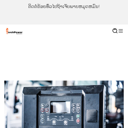
ຕິດຕໍ່ຂ້ອຍທົ່ວໄປຖ້າເຈັບພາບຫມຸດຫມົນ!