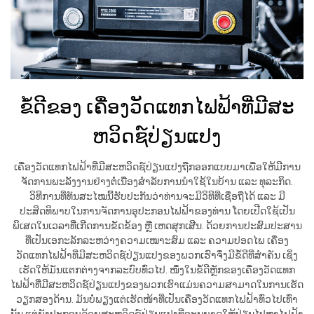
ຂໍ້ດີຂອງ ເຄື່ອງວັດແທກໄຟຟ້າທີ່ມີສະ
ຫວິດຊ໌ປ່ຽນແປງ
ເຄື່ອງວັດແທກໄຟຟ້າທີ່ມີສະຫວິດຊ໌ປ່ຽນແປງຖືກອອກແບບມາເພື່ອໃຫ້ມີການ
ຈັດການພະລັງງານຢ່າງຕໍ່ເນື່ອງສຳລັບການນຳໃຊ້ໃນບ້ານ ແລະ ທຸລະກິດ.
ວິທີການທີ່ທັນສະໄໝນີ້ຮັບປະກັນວ່າທ່ານຈະມີວິທີທີ່ເຊື່ອຖືໄດ້ ແລະ ມີ
ປະສິດທິພາບໃນການຈັດການອຸປະກອນໄຟຟ້າຂອງທ່ານ ໂດຍເປີດໃຊ້ເປັນ
ພິເສດໃນເວລາທີ່ເກີດການຂັດຂ້ອງ ຫຼື ເຫດສຸກເສີນ. ດ້ວຍການປະສົມປະສານ
ທີ່ເປັນເອກະລັກລະຫວ່າງຄວາມເໝາະສົມ ແລະ ຄວາມປອດໄພ ເຄື່ອງ
ວັດແທກໄຟຟ້າທີ່ມີສະຫວິດຊ໌ປ່ຽນແປງຂອງພວກເຮົາຈຶ່ງມີຂໍ້ດີທີ່ສຳຄັນ ເຊິ່ງ
ເຮັດໃຫ້ມັນແຕກຕ່າງຈາກລະບົບທົ່ວໄປ. ໜຶ່ງໃນຂໍ້ດີຫຼັກຂອງເຄື່ອງວັດແທກ
ໄຟຟ້າທີ່ມີສະຫວິດຊ໌ປ່ຽນແປງຂອງພວກເຮົາແມ່ນຄວາມສາມາດໃນການເຮັດ
ວຽກສອງດ້ານ. ມັນບໍ່ພຽງແຕ່ເຮັດໜ້າທີ່ເປັນເຄື່ອງວັດແທກໄຟຟ້າທົ່ວໄປເທົ່າ