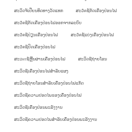
ສະວິດຈ໌ເປີ່ຍນທິດທາງວັດແທກ
ສະວิตຊ໌ຕັດເຄື່ອງປ່ອນໄຟ
ສະວิตຊ໌ຕັດເຄື່ອງປ່ອນໄຟອອກຈາກລະບົບ
ສະວิตຊ໌ປ່ຽນເຄື່ອງປ່ອນໄຟ
ສະວิตຊ໌ແບ່ງເຄື່ອງປ່ອນໄຟ
ສະວิตຊ໌ປິດເຄື່ອງປ່ອນໄຟ
ສະວитຊ໌ຫຼີ້ນຜ່ານເຄື່ອງປ່ອນໄຟ
ສະວິດຊ໌ຖ່າຍໂອນ
ສະວິດຊ໌ເຄື່ອງປ່ອນໄຟສຳລັບແຜງ
ສະວິດຊ໌ຖ່າຍໂອນສຳລັບເຄື່ອງປ່ອນໄຟແກັດ
ສະວິດຊ໌ຄວາມປອດໄພຂອງເຄື່ອງປ່ອນໄຟ
ສະວິດຊ໌ເຄື່ອງປ່ອນພະລັງງານ
ສະວິດຊ໌ຄວາມປອດໄພສຳລັບເຄື່ອງປ່ອນພະລັງງານ