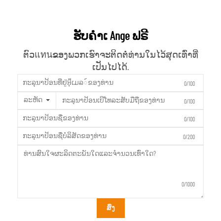
ຮັບຄຳເ Ange ຟຣີ
ຕົວแทนຂອງພວກເຮົາຈະຕິດຕໍ່ທ່ານໃນໄວ້ສຸດເທົ່າທີ່
ເປັນໄປໄດ້.
0/100
ລະຫັດ
0/100
0/100
0/200
0/1000
ສົ່ງ