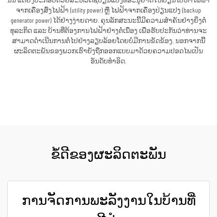
ນັ້ນ ແຕ່ຍັງປະກອບດ້ວຍສະຫວິດຊ໌ປ່ຽນແປງທີ່ອະນຸຍາດໃຫ້ປ່ຽນໄປຫາໄຟຟ້າ
ຈາກເຄື່ອງສົ່ງໄຟຟ້າ (utility power) ຫຼື ໄຟຟ້າຈາກເຄື່ອງປ່ຽນແປງ (backup
generator power) ໄດ້ຢ່າງງ່າຍດາຍ. ຄຸນລັກສະນະນີ້ມີຄວາມສຳຄັນຢ່າງຍິ່ງຕໍ່
ທຸລະກິດ ແລະ ບ້ານທີ່ຕ້ອງການໄຟຟ້າຢ່າງຕໍ່ເນື່ອງ ເພື່ອຮັບປະກັນວ່າທ່ານຈະ
ສາມາດດຳເນີນການຕໍ່ໄປຢ່າງລຽບລ້ອຍໂດຍບໍ່ມີການຂັດຂ້ອງ. ນອກຈາກນີ້
ຜະລິດຕະພັນຂອງພວກເຮົາຍັງຖືກອອກແບບມາດ້ວຍຄວາມປອດໄພເປັນ
ອັນດັບທຳອິດ.
ຮັບເອົາລາຄາ
ຂໍ້ດີຂອງຜະລິດຕະພັນ
ການຈັດການພະລັງງານໃນບ້ານທີ່