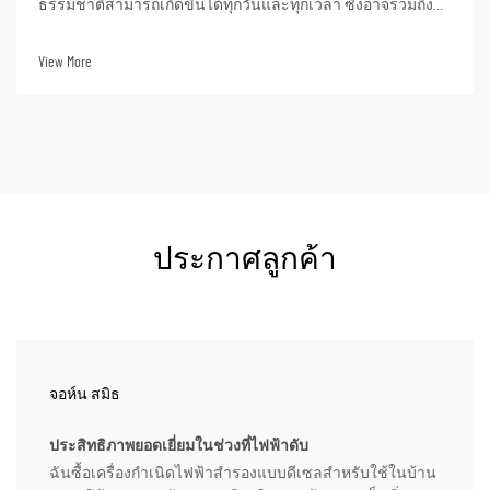
ธรรมชาติสามารถเกิดขึ้นได้ทุกวันและทุกเวลา ซึ่งอาจรวมถึง
พายุรุนแรง พายุเฮอริเคน หรือแม้แต่ปัญหาจากโครงข่ายไฟฟ้าที่
ไม่เสถียร ดังนั้นในช่วงเวลาดังกล่าว การมีเครื่องกำเนิดไฟฟ้า
View More
ฉุกเฉินจึงอาจหมายถึงความแตกต่าง...
ประกาศลูกค้า
จอห์น สมิธ
ประสิทธิภาพยอดเยี่ยมในช่วงที่ไฟฟ้าดับ
ฉันซื้อเครื่องกำเนิดไฟฟ้าสำรองแบบดีเซลสำหรับใช้ในบ้าน