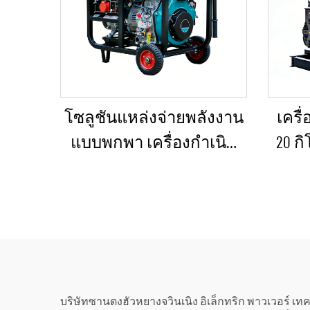
โซลูชันแหล่งจ่ายพลังงาน
เครื
แบบพกพา เครื่องกำเนิด
20 ก
ไฟฟ้าดีเซลขนาด 5–12 กิโล
กรณ
วัตต์ สำหรับบ้าน/ร้านค้า/
โ
งานก่อสร้าง/ระบบสำรอง
ฉุกเฉิน
บริษัทซานตงฮัวหยางจวินเนิง อิเล็กทริก พาวเวอร์ เทค