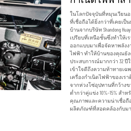
กำเนิดไฟฟ้าสำ
ในโลกปัจจุบันที่หมุนเวีย
ที่เชื่อถือได้ยิ่งกว่าที่เค
บ้านจากบริษัท Shandong Huayang
เปรียบที่เหนือชั้นซึ่งทำใ
ออกแบบมาเพื่อจัดหาพลังงา
ไฟฟ้า ทำให้บ้านของคุณยัง
ประสบการณ์มากกว่า 32 ปีใ
เข้าใจดีถึงความท้าทายเฉพ
เครื่องกำเนิดไฟฟ้าของเราต
จากห่วงโซ่อุปทานที่กว้า
ต่ำกว่าคู่แข่ง 10%–15% สำห
คุณภาพและความน่าเชื่อถืออ
ผลิตภัณฑ์ที่สอดคล้องกับม