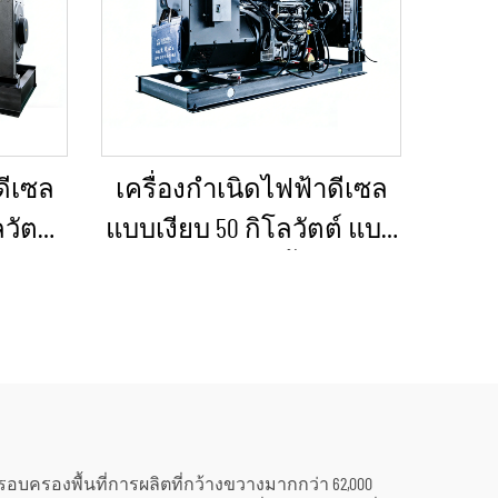
ดีเซล
เครื่องกำเนิดไฟฟ้าดีเซล
ลวัตต์
แบบเงียบ 50 กิโลวัตต์ แบบ
กเฉิน
พกพา ป้องกันน้ำฝนได้
งต่อ
เหมาะสำหรับงานก่อสร้าง
กลางแจ้งและสถานการณ์
ฉุกเฉิน
รอบครองพื้นที่การผลิตที่กว้างขวางมากกว่า 62,000