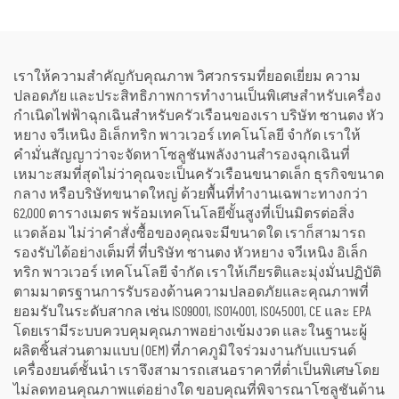
แจ้งและสถานการณ์ฉุกเฉิน
เราให้ความสำคัญกับคุณภาพ วิศวกรรมที่ยอดเยี่ยม ความ
ปลอดภัย และประสิทธิภาพการทำงานเป็นพิเศษสำหรับเครื่อง
กำเนิดไฟฟ้าฉุกเฉินสำหรับครัวเรือนของเรา บริษัท ซานตง หัว
หยาง จวีเหนิง อิเล็กทริก พาวเวอร์ เทคโนโลยี จำกัด เราให้
คำมั่นสัญญาว่าจะจัดหาโซลูชันพลังงานสำรองฉุกเฉินที่
เหมาะสมที่สุดไม่ว่าคุณจะเป็นครัวเรือนขนาดเล็ก ธุรกิจขนาด
กลาง หรือบริษัทขนาดใหญ่ ด้วยพื้นที่ทำงานเฉพาะทางกว่า
62,000 ตารางเมตร พร้อมเทคโนโลยีขั้นสูงที่เป็นมิตรต่อสิ่ง
แวดล้อม ไม่ว่าคำสั่งซื้อของคุณจะมีขนาดใด เราก็สามารถ
รองรับได้อย่างเต็มที่ ที่บริษัท ซานตง หัวหยาง จวีเหนิง อิเล็ก
ทริก พาวเวอร์ เทคโนโลยี จำกัด เราให้เกียรติและมุ่งมั่นปฏิบัติ
ตามมาตรฐานการรับรองด้านความปลอดภัยและคุณภาพที่
ยอมรับในระดับสากล เช่น ISO9001, ISO14001, ISO45001, CE และ EPA
โดยเรามีระบบควบคุมคุณภาพอย่างเข้มงวด และในฐานะผู้
ผลิตชิ้นส่วนตามแบบ (OEM) ที่ภาคภูมิใจร่วมงานกับแบรนด์
เครื่องยนต์ชั้นนำ เราจึงสามารถเสนอราคาที่ต่ำเป็นพิเศษโดย
ไม่ลดทอนคุณภาพแต่อย่างใด ขอบคุณที่พิจารณาโซลูชันด้าน