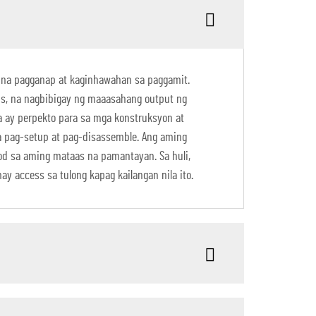
l na pagganap at kaginhawahan sa paggamit.
ns, na nagbibigay ng maaasahang output ng
a ay perpekto para sa mga konstruksyon at
na pag-setup at pag-disassemble. Ang aming
d sa aming mataas na pamantayan. Sa huli,
 access sa tulong kapag kailangan nila ito.