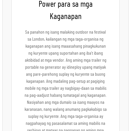
Power para sa mga
Kaganapan
Sa panahon ng isang malaking outdoor na festival
sa London, kailangan ng mga taga-organisa ng
kaganapan ang isang maaasahang pinagkukunan
ng kuryente upang suportahan ang iba't ibang
aktibidad at mga vendor. Ang aming mga trailer ng
portable na generator ay idineploy upang matiyak
ang pare-parehong suplay ng kuryente sa buong
kaganapan. Ang madaling pag-setup at pagiging
mobile ng mga trailer ay nagbigay-daan sa mabilis
na pag-aadjust habang tumatagal ang kaganapan.
Nasiyahan ang mga dumalo sa isang maayos na
karanasan, nang walang anumang pagkakabigo sa
suplay ng kuryente. Ang mga taga-organisa ay
nagpahayag ng pasasalamat sa aming mabilis na
serbisyo at mataas na pagganap ng aming mga