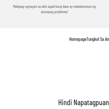
g
Makipag-ugnayan sa akin agad kung ikaw ay makakaranas ng
anumang problema!
Homepage
Tungkol Sa A
Hindi Napatagpuan