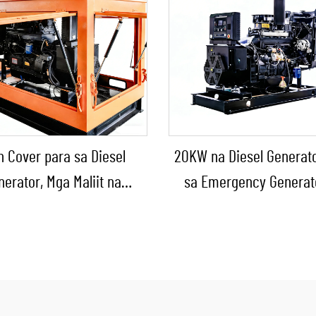
n Cover para sa Diesel
20KW na Diesel Generat
nerator, Mga Maliit na
sa Emergency Generat
erator para sa Outdoor
Bahay/Maliit na Pabrika
struction at Municipal
Emergency Backu
Engineering