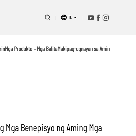
TL
min
Mga Produkto
Mga Balita
Makipag-ugnayan sa Amin
g Mga Benepisyo ng Aming Mga