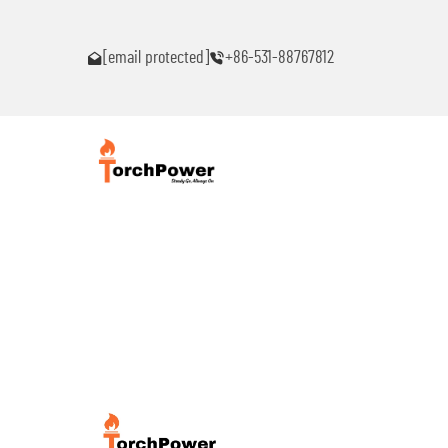
akaranas ng
Makipag-ugnayan sa akin agad kung ikaw ay makakaranas n
anumang problema!
[email protected]
+86-531-88767812