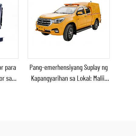
or para
Pang-emerhensiyang Suplay ng
or sa
Kapangyarihan sa Lokal: Maliit
 bilang
na Diesel na Power Truck at
p
Kompaktong Diesel na Power
Vehicle para sa Panatag na
Pagpapanatili ng Munisipyo