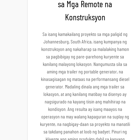
sa Mga Remote na
Konstruksyon
Sa isang kamakailang proyekto sa mga paligid ng
Johannesburg, South Africa, isang kumpanya ng
konstruksyon ang nakaharap sa malalaking hamon
sa pagbibigay ng pare-parehong kuryente sa
kanilang malayong lokasyon. Nangumusta sila sa
aming mga trailer ng portable generator, na
kinasagisagan ng mataas na performansang diesel
generator. Madaling dinala ang mga trailer sa
lokasyon, at ang kanilang matibay na disenyo ay
nagsigurado na kayang tiisin ang mahihirap na
kondisyon. Ang resulta ay isang maayos na
operasyon na may walang kapaguran na suplay ng
kuryente, na nagbigay-daan sa proyekto na manatili
sa takdang panahon at loob ng badyet. Pinuri ng
kliyente ang aming produkto dahil sa kanyang