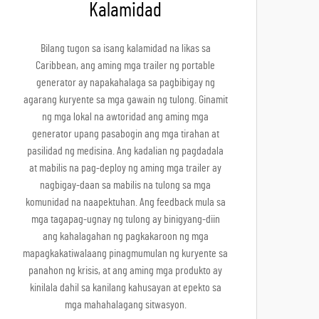
Kalamidad
Bilang tugon sa isang kalamidad na likas sa
Caribbean, ang aming mga trailer ng portable
generator ay napakahalaga sa pagbibigay ng
agarang kuryente sa mga gawain ng tulong. Ginamit
ng mga lokal na awtoridad ang aming mga
generator upang pasabogin ang mga tirahan at
pasilidad ng medisina. Ang kadalian ng pagdadala
at mabilis na pag-deploy ng aming mga trailer ay
nagbigay-daan sa mabilis na tulong sa mga
komunidad na naapektuhan. Ang feedback mula sa
mga tagapag-ugnay ng tulong ay binigyang-diin
ang kahalagahan ng pagkakaroon ng mga
mapagkakatiwalaang pinagmumulan ng kuryente sa
panahon ng krisis, at ang aming mga produkto ay
kinilala dahil sa kanilang kahusayan at epekto sa
mga mahahalagang sitwasyon.