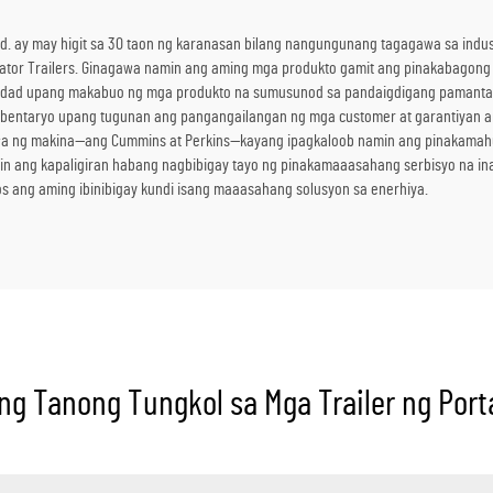
. ay may higit sa 30 taon ng karanasan bilang nangungunang tagagawa sa indust
ator Trailers. Ginagawa namin ang aming mga produkto gamit ang pinakabagong 
lidad upang makabuo ng mga produkto na sumusunod sa pandaigdigang pamanta
mbentaryo upang tugunan ang pangangailangan ng mga customer at garantiyan ang
a ng makina—ang Cummins at Perkins—kayang ipagkaloob namin ang pinakamah
 ang kapaligiran habang nagbibigay tayo ng pinakamaaasahang serbisyo na ina
os ang aming ibinibigay kundi isang maaasahang solusyon sa enerhiya.
g Tanong Tungkol sa Mga Trailer ng Port