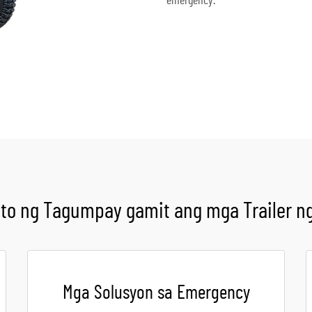
emergency.
Kumuha ng Quote
o ng Tagumpay gamit ang mga Trailer ng
Mga Solusyon sa Emergency