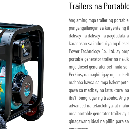
Trailers na Portabl
Ang aming mga trailer ng portable
pangangailangan sa kuryente ng ib
dalisay na dalisay na pagdadala,
karanasan sa industriya ng diese
Power Technology Co., Ltd. ay pe
portable generator trailer na naki
mga diesel generator set mula sa
Perkins, na nagbibigay ng cost-
mababa kaysa sa mga kakompetens
gawa sa matibay na istruktura, n
iba't ibang lugar ng trabaho. An
advanced na teknolohiya, at mahi
mga portable generator trailer ay
ginagawang ideal na piliin para s