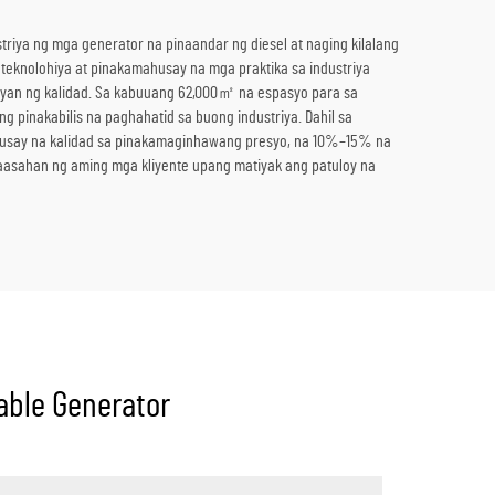
riya ng mga generator na pinaandar ng diesel at naging kilalang
teknolohiya at pinakamahusay na mga praktika sa industriya
yan ng kalidad. Sa kabuuang 62,000㎡ na espasyo para sa
 pinakabilis na paghahatid sa buong industriya. Dahil sa
usay na kalidad sa pinakamaginhawang presyo, na 10%–15% na
asahan ng aming mga kliyente upang matiyak ang patuloy na
able Generator