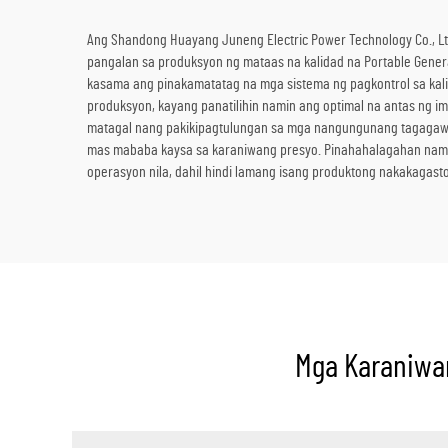
Ang Shandong Huayang Juneng Electric Power Technology Co., Ltd
pangalan sa produksyon ng mataas na kalidad na Portable Gener
kasama ang pinakamatatag na mga sistema ng pagkontrol sa ka
produksyon, kayang panatilihin namin ang optimal na antas ng i
matagal nang pakikipagtulungan sa mga nangungunang tagagaw
mas mababa kaysa sa karaniwang presyo. Pinahahalagahan namin
operasyon nila, dahil hindi lamang isang produktong nakakagast
Mga Karaniwan