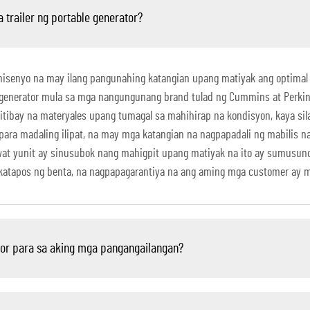
trailer ng portable generator?
dinisenyo na may ilang pangunahing katangian upang matiyak ang optima
l generator mula sa mga nangungunang brand tulad ng Cummins at Perki
titibay na materyales upang tumagal sa mahihirap na kondisyon, kaya sil
a para madaling ilipat, na may mga katangian na nagpapadali ng mabilis 
at yunit ay sinusubok nang mahigpit upang matiyak na ito ay sumusuno
atapos ng benta, na nagpapagarantiya na ang aming mga customer ay may
or para sa aking mga pangangailangan?