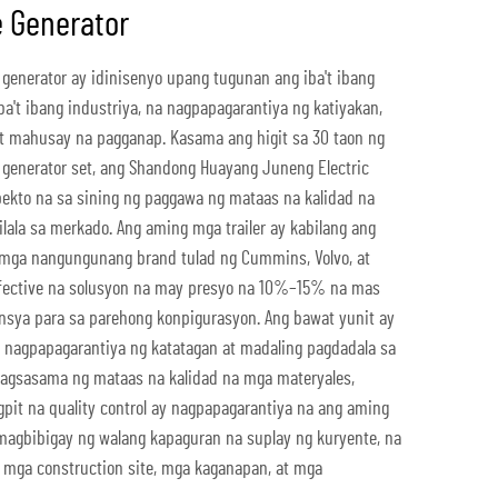
e Generator
 generator ay idinisenyo upang tugunan ang iba't ibang
a't ibang industriya, na nagpapagarantiya ng katiyakan,
 at mahusay na pagganap. Kasama ang higit sa 30 taon ng
l generator set, ang Shandong Huayang Juneng Electric
rpekto na sa sining ng paggawa ng mataas na kalidad na
kilala sa merkado. Ang aming mga trailer ay kabilang ang
 mga nangungunang brand tulad ng Cummins, Volvo, at
effective na solusyon na may presyo na 10%–15% na mas
ya para sa parehong konpigurasyon. Ang bawat yunit ay
a nagpapagarantiya ng katatagan at madaling pagdadala sa
g pagsasama ng mataas na kalidad na mga materyales,
gpit na quality control ay nagpapagarantiya na ang aming
 magbibigay ng walang kapaguran na suplay ng kuryente, na
a mga construction site, mga kaganapan, at mga