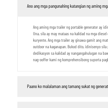
Ano ang mga pangunahing katangian ng aming mga 
Ang aming mga trailer ng portable generator ay i
Una, sila ay may mataas na kalidad na mga diese
kuryente. Ang mga trailer ay ginawa gamit ang ma
outdoor na kaganapan. Bukod dito, idinisenyo sil
dedikasyon sa kalidad ay nangangahulugan na baw
nag-ooffer kami ng komprehensibong suporta pagk
Paano ko malalaman ang tamang sukat ng generat