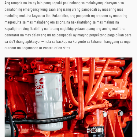
Ang tampok na ito ay lalo pang kapaki-pakinabang sa malalayong lokasyon o sa
panahon ng emergency kung saan ang isang uri ng pampadali ay maaaring mas
madaling makuha kaysa sa iba. Bukod dito, ang paggamit ng propano ay maaaring
magresulta sa mas mababang emissions, na nakakatulong sa mas malinis na
kapaligiran. Ang flexibility na ito ang nagbibigay-daan upang ang aming maliit na
generator na may dalawang uri ng pampadali ay maging perpektong pagpipilian para
sa iba’t ibang aplikasyon—mula sa backup na kuryente sa tahanan hanggang sa mga
outdoor na kaganapan at construction sites.