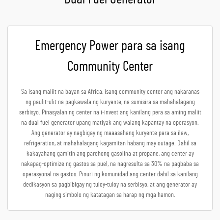
Emergency Power para sa isang
Community Center
Sa isang maliit na bayan sa Africa, isang community center ang nakaranas
ng paulit-ulit na pagkawala ng kuryente, na sumisira sa mahahalagang
serbisyo. Pinasyalan ng center na i-invest ang kanilang pera sa aming maliit
na dual fuel generator upang matiyak ang walang kapantay na operasyon.
Ang generator ay nagbigay ng maaasahang kuryente para sa ilaw,
refrigeration, at mahahalagang kagamitan habang may outage. Dahil sa
kakayahang gamitin ang parehong gasolina at propane, ang center ay
nakapag-optimize ng gastos sa puel, na nagresulta sa 30% na pagbaba sa
operasyonal na gastos. Pinuri ng komunidad ang center dahil sa kanilang
dedikasyon sa pagbibigay ng tuloy-tuloy na serbisyo, at ang generator ay
naging simbolo ng katatagan sa harap ng mga hamon.