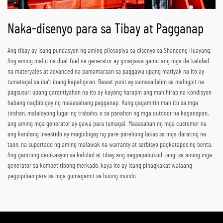
Naka-disenyo para sa Tibay at Pagganap
Ang tibay ay isang pundasyon ng aming pilosopiya sa disenyo sa Shandong Huayang.
Ang aming maliit na dual-fuel na generator ay ginagawa gamit ang mga de-kalidad
na materyales at advanced na pamamaraan sa paggawa upang matiyak na ito ay
tumatagal sa iba’t ibang kapaligiran. Bawat yunit ay sumasailalim sa mahigpit na
pagsusuri upang garantiyahan na ito ay kayang harapin ang mahihirap na kondisyon
habang nagbibigay ng maaasahang pagganap. Kung gagamitin man ito sa mga
tirahan, malalayong lugar ng trabaho, o sa panahon ng mga outdoor na kaganapan,
ang aming mga generator ay gawa para tumagal. Maaasahan ng mga customer na
ang kanilang investido ay magbibigay ng pare-parehong lakas sa mga darating na
taon, na suportado ng aming malawak na warranty at serbisyo pagkatapos ng benta.
Ang ganitong dedikasyon sa kalidad at tibay ang nagpapabukod-tangi sa aming mga
generator sa kompetitibong merkado, kaya ito ay isang pinagkakatiwalaang
pagpipilian para sa mga gumagamit sa buong mundo.