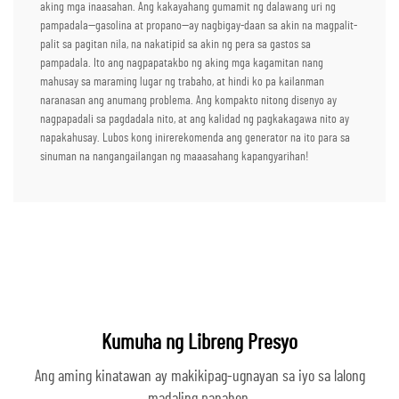
aking mga inaasahan. Ang kakayahang gumamit ng dalawang uri ng
pampadala—gasolina at propano—ay nagbigay-daan sa akin na magpalit-
palit sa pagitan nila, na nakatipid sa akin ng pera sa gastos sa
pampadala. Ito ang nagpapatakbo ng aking mga kagamitan nang
mahusay sa maraming lugar ng trabaho, at hindi ko pa kailanman
naranasan ang anumang problema. Ang kompakto nitong disenyo ay
nagpapadali sa pagdadala nito, at ang kalidad ng pagkakagawa nito ay
napakahusay. Lubos kong inirerekomenda ang generator na ito para sa
sinuman na nangangailangan ng maaasahang kapangyarihan!
Kumuha ng Libreng Presyo
Ang aming kinatawan ay makikipag-ugnayan sa iyo sa lalong
madaling panahon.