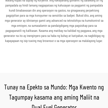
walang kupas na suplay ng kuryente. Ang kakayahang gumamit ng dalawang uri ng
pampadala ay hindi lamang nagpapataas ng kahusayan sa paggamit ng pampadala
kundi binabawasan din ang operasyon na gastos, na ginagawang perpektong
pagpipilian para sa mga konsyumer na sensitibo sa badyet. Bukod dito, ang aming
mga generator ay idinisenyo gamit ang advanced na teknolohiya na kumokontrol sa
mga emisyon, na sumasalamin sa pandaigdigang mga pagsisikap para sa
pagpapanatili ng kalikasan. Kasama ang matibay na kalidad ng paggawa, ang mga
generator na ito ay inenginyero para sa haba ng buhay at katiyakan, na nagbibigay ng
kapayapaan ng isip tuwing may brownout o sa mga operasyon sa malalayong lugar.
Kumuha ng Quote
Tunay na Epekto sa Mundo: Mga Kwento ng
Tagumpay kasama ang aming Maliit na
Dual Fuel Generator