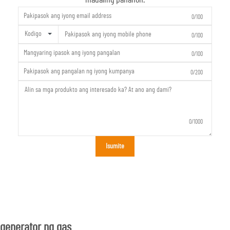
0/100
Kodigo
0/100
0/100
0/200
0/1000
Isumite
generator ng gas