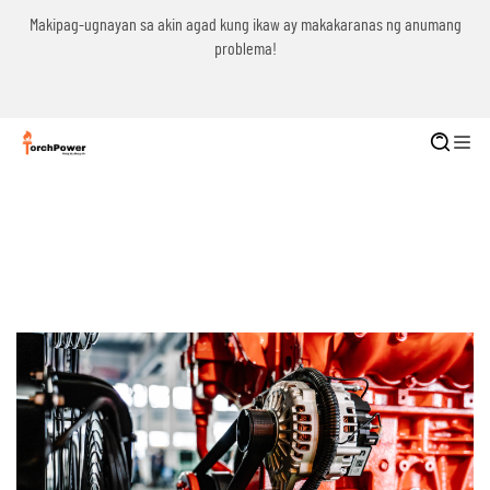
g
Makipag-ugnayan sa akin agad kung ikaw ay makakaranas ng anumang
problema!