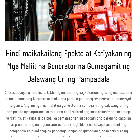
Hindi maikakailang Epekto at Katiyakan ng
Mga Maliit na Generator na Gumagamit ng
Dalawang Uri ng Pampadala
Sa kasalukuyang mabilis na takbo ng mundo, ang pagkakaroon ng isang maaasahang
pinagkukunan ng kuryente ay mahalaga para sa parehong residensyal at komersyal
na gamit. Ang aming mga maliit na generator na gumagamit ng dalawang uri ng
pampadala ay nagtatangi sa merkado dahil sa kanilang napakahusay na pagganap,
versatility, at kabisa sa gastos. Sa pamamagitan ng paggamit ng parehong gasolina
at propano, ang mga generator na ito ay nagbibigay ng kakayahang pumili ng
pampadala na pinakasop sa pangangailangan ng gumagamit, na nagsisiguro ng