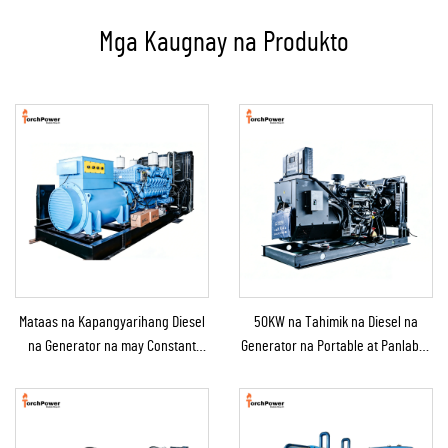
Mga Kaugnay na Produkto
Mataas na Kapangyarihang Diesel
50KW na Tahimik na Diesel na
na Generator na may Constant
Generator na Portable at Panlabas
Power na Solusyon para sa
na Tinitiis ang Ulan para sa
Mining/Produksyon sa Pabrika at
Panlabas na Konstruksyon at
Industriyal na Paggamit
Emerhensiya