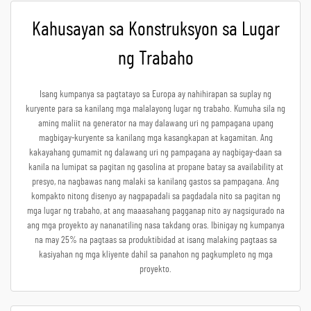
Kahusayan sa Konstruksyon sa Lugar
ng Trabaho
Isang kumpanya sa pagtatayo sa Europa ay nahihirapan sa suplay ng
kuryente para sa kanilang mga malalayong lugar ng trabaho. Kumuha sila ng
aming maliit na generator na may dalawang uri ng pampagana upang
magbigay-kuryente sa kanilang mga kasangkapan at kagamitan. Ang
kakayahang gumamit ng dalawang uri ng pampagana ay nagbigay-daan sa
kanila na lumipat sa pagitan ng gasolina at propane batay sa availability at
presyo, na nagbawas nang malaki sa kanilang gastos sa pampagana. Ang
kompakto nitong disenyo ay nagpapadali sa pagdadala nito sa pagitan ng
mga lugar ng trabaho, at ang maaasahang pagganap nito ay nagsigurado na
ang mga proyekto ay nananatiling nasa takdang oras. Ibinigay ng kumpanya
na may 25% na pagtaas sa produktibidad at isang malaking pagtaas sa
kasiyahan ng mga kliyente dahil sa panahon ng pagkumpleto ng mga
proyekto.