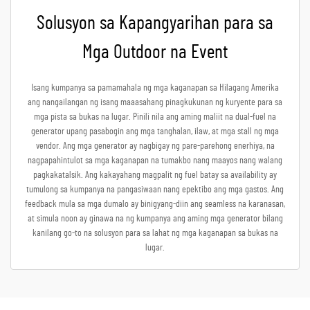
Solusyon sa Kapangyarihan para sa
Mga Outdoor na Event
Isang kumpanya sa pamamahala ng mga kaganapan sa Hilagang Amerika
ang nangailangan ng isang maaasahang pinagkukunan ng kuryente para sa
mga pista sa bukas na lugar. Pinili nila ang aming maliit na dual-fuel na
generator upang pasabogin ang mga tanghalan, ilaw, at mga stall ng mga
vendor. Ang mga generator ay nagbigay ng pare-parehong enerhiya, na
nagpapahintulot sa mga kaganapan na tumakbo nang maayos nang walang
pagkakatalsik. Ang kakayahang magpalit ng fuel batay sa availability ay
tumulong sa kumpanya na pangasiwaan nang epektibo ang mga gastos. Ang
feedback mula sa mga dumalo ay binigyang-diin ang seamless na karanasan,
at simula noon ay ginawa na ng kumpanya ang aming mga generator bilang
kanilang go-to na solusyon para sa lahat ng mga kaganapan sa bukas na
lugar.