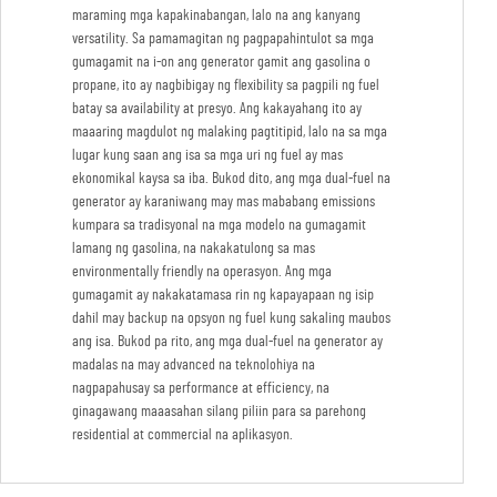
maraming mga kapakinabangan, lalo na ang kanyang
versatility. Sa pamamagitan ng pagpapahintulot sa mga
gumagamit na i-on ang generator gamit ang gasolina o
propane, ito ay nagbibigay ng flexibility sa pagpili ng fuel
batay sa availability at presyo. Ang kakayahang ito ay
maaaring magdulot ng malaking pagtitipid, lalo na sa mga
lugar kung saan ang isa sa mga uri ng fuel ay mas
ekonomikal kaysa sa iba. Bukod dito, ang mga dual-fuel na
generator ay karaniwang may mas mababang emissions
kumpara sa tradisyonal na mga modelo na gumagamit
lamang ng gasolina, na nakakatulong sa mas
environmentally friendly na operasyon. Ang mga
gumagamit ay nakakatamasa rin ng kapayapaan ng isip
dahil may backup na opsyon ng fuel kung sakaling maubos
ang isa. Bukod pa rito, ang mga dual-fuel na generator ay
madalas na may advanced na teknolohiya na
nagpapahusay sa performance at efficiency, na
ginagawang maaasahan silang piliin para sa parehong
residential at commercial na aplikasyon.