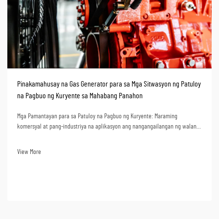
Pinakamahusay na Gas Generator para sa Mga Sitwasyon ng Patuloy
na Pagbuo ng Kuryente sa Mahabang Panahon
Mga Pamantayan para sa Patuloy na Pagbuo ng Kuryente: Maraming
komersyal at pang-industriya na aplikasyon ang nangangailangan ng walang
kapaguran na pagkakaloob ng maaasahang enerhiya sa loob ng daan-daang
oras ng operasyon. Ang ilan sa mga ganitong sitwasyon ay: malalayong mga
View More
lugar ng konstruksyon, mga sentro ng data, ng...