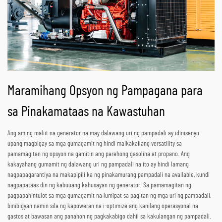
Maramihang Opsyon ng Pampagana para
sa Pinakamataas na Kawastuhan
Ang aming maliit na generator na may dalawang uri ng pampadali ay idinisenyo
upang magbigay sa mga gumagamit ng hindi maikakailang versatility sa
pamamagitan ng opsyon na gamitin ang parehong gasolina at propano. Ang
kakayahang gumamit ng dalawang uri ng pampadali na ito ay hindi lamang
nagpapagarantiya na makapipili ka ng pinakamurang pampadali na available, kundi
nagpapataas din ng kabuuang kahusayan ng generator. Sa pamamagitan ng
pagpapahintulot sa mga gumagamit na lumipat sa pagitan ng mga uri ng pampadali,
binibigyan namin sila ng kapoweran na i-optimize ang kanilang operasyonal na
gastos at bawasan ang panahon ng pagkakabigo dahil sa kakulangan ng pampadali.