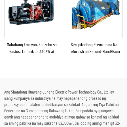
Mababang Emisyon, Epektibo sa
Sertipikadong Premium na Nai-
Gastos, Tahimik na 330KW at
refurbish na Second-Hand/Gamit
360KW na Gas na Generator Set
na Steam Turbine Generator
para sa Industriyal at Komersyal
kasama ang Boiler para sa Pag-
na Paggamit
convert ng Thermal Energy sa
Kuryente
Ang Shandong Huayang Juneng Electric Power Technology Co., Ltd. ay
isang kumpanya sa industriya na may napapanahong proseso ng
produksyon at malalim na dedikasyon sa kalidad. Ang aming Mga Maliit na
Generator na Gumagamit ng Dalawang Uri ng Pampadala ay ginagawa
gamit ang napapanahong teknolohiya at mga gabay sa kontrol ng kalidad
sa aming pabrika na may sukat na 62,000㎡. Sa loob ng aming mahigit 32-