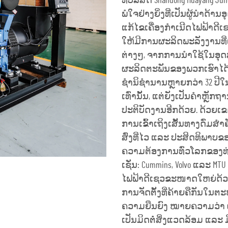
ທີ່ບໍລິສັດ Shandong Huayang June
ພໍໃຈຢ່າງຍິ່ງທີ່ເປັນຜູ້ນຳດ້
ແກ້ໄຂເຄື່ອງກຳເນີດໄຟຟ້າ
ໃຫ້ມີການຜະລິດພະລັງງານທີ່
ຕ່າງໆ, ຈາກການນຳໃຊ້ໃນອຸ
ຜະລິດຕະພັນຂອງພວກເຮົາໄດ
ຊຳນິຊຳນານຫຼາຍກວ່າ 32 ປີໃນ
ເທົ່ານັ້ນ, ແຕ່ຍັງເປັນຄຳ
ປະຕິບັດງານອີກດ້ວຍ. ດ້ວຍເຂດ
ການເຂົ້າເຖິງເສັ້ນທາງດົ່ມສ
ສົ່ງທີ່ໄວ ແລະ ປະສິດທິພ
ຄວາມຕ້ອງການທົ່ວໂລກຂອງທ່ານ
ເຊັ່ນ: Cummins, Volvo ແລະ 
ໄຟຟ້າດີເຊວຂະໜາດໃຫຍ່ດ້ວຍລ
ການຈັດຕັ້ງທີ່ຄ້າຍຄືກັນໃນຕະ
ຄວາມຍືນຍົງ ໝາຍຄວາມວ່າ 
ເປັນມິດຕໍ່ສິ່ງແວດລ້ອມ ແລະ 