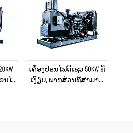
 20KW
ເຄື່ອງປ່ອນໄຟດີເຊວ 50KW ທີ່
ປ່ອນໄຟ
ເງົຽບ, ພາກສ່ວນທີ່ສາມາດ
ດເຫດ
ນຳໄປໃຊ້ໄດ້, ກັນຝົນ ສຳລັບ
 ຫຼື
ການກໍ່ສ້າງພາຍນອກ ແລະ
ະໜາດ
ການຈັດຕັ້ງສຳລັບເຫດ
ສຸກເສີນ