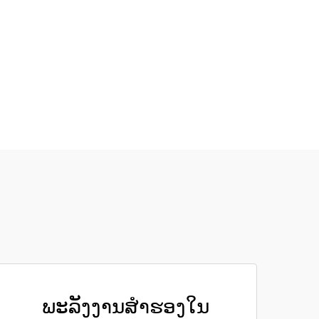
ພະລັງງານສຳຮອງໃນ