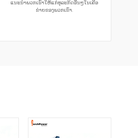
ແນະນຳພວກເຮົາໃຫ້ແກ່ທຸລະກິດອື່ນໆໃນເຄືອ
ຂ່າຍຂອງພວກເຂົາ.