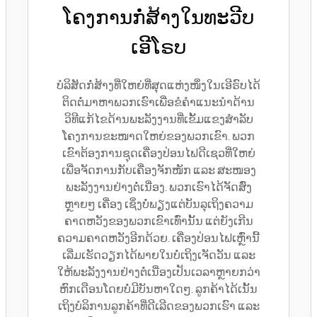
ໂຄງການກໍ່ສ້າງໃນທະວີບ
ເອີໂຣບ
ບໍລິສັດກໍ່ສ້າງທີ່ໃຫຍ່ທີ່ສຸດແຫ່ງໜຶ່ງໃນເອີຣົບໄດ້
ຕິດຕໍ່ມາຫາພວກເຮົາເພື່ອຂໍຄຳແນະນຳດ້ານ
ວິທີແກ້ໄຂດ້ານພະລັງງານທີ່ເຂັ້ມແຂງສຳລັບ
ໂຄງການຂະໜາດໃຫຍ່ຂອງພວກເຂົາ. ພວກ
ເຂົາຕ້ອງການຊຸດເຄື່ອງປ່ອນໄຟດີເຊວທີ່ໃຫຍ່
ເພື່ອຈັດການກັບເຄື່ອງຈັກໜັກ ແລະ ສະໜອງ
ພະລັງງານຢ່າງຕໍ່ເນື່ອງ. ພວກເຮົາໄດ້ຈັດສົ່ງ
ຫຼາຍໆ ເຄື່ອງ ເຊິ່ງບໍ່ພຽງແຕ່ບັນລຸເຖິງຄວາມ
ຄາດຫວັງຂອງພວກເຂົາເທົ່ານັ້ນ ແຕ່ຍັງເກີນ
ຄວາມຄາດຫວັງອີກດ້ວຍ. ເຄື່ອງປ່ອນໄຟເຫຼົ່ານີ້
ເລີ່ມເຮັດວຽກໄດ້ພາຍໃນບໍ່ເຖິງເຈັດວັນ ແລະ
ໃຫ້ພະລັງງານຢ່າງຕໍ່ເນື່ອງເປັນເວລາຫຼາຍກວ່າ
ຫົກເດືອນໂດຍບໍ່ມີບັນຫາໃດໆ. ລູກຄ້າໄດ້ເນັ້ນ
ເຖິງບໍລິການລູກຄ້າທີ່ດີເລີດຂອງພວກເຮົາ ແລະ