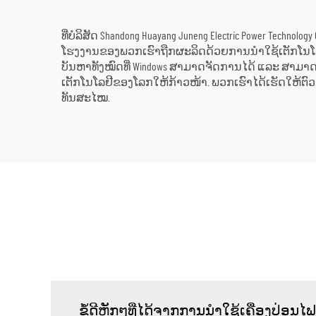
ທີ່ບໍລິສັດ Shandong Huayang Juneng Electric Power Te
ໂຮງງານຂອງພວກເຮົາຖືກຜະລິດດ້ວຍການນຳໃຊ້ເຕັກໂນໂລຢ
ບັນຫາທັງໝົດທີ່ Windows ສາມາດຈັດການໄດ້ ແລະ ສາມາ
ເຕັກໂນໂລຢີຂອງໂລກໃຫ້ກ້າວໜ້າ. ພວກເຮົາໄດ້ເຮັດໃຫ້ຕົວ
ທັນສະໄໝ.
ຂໍ້ດີຫຼັກໆທີ່ໄດ້ຈາກການນຳໃຊ້ເຄື່ອງປ່ອ