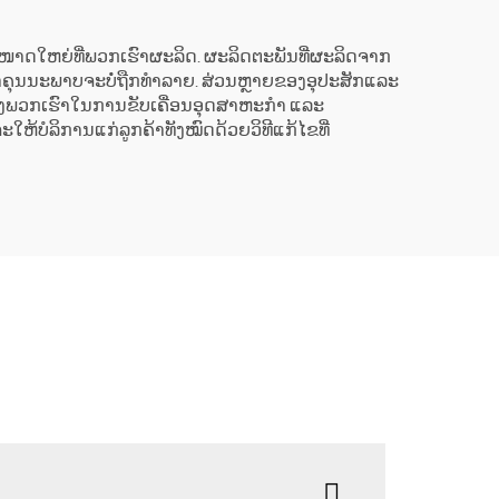
ີ່ຍນຂະໜາດໃຫຍ່ທີ່ພວກເຮົາຜະລິດ. ຜະລິດຕະພັນທີ່ຜະລິດຈາກ
່າຄຸນນະພາບຈະບໍ່ຖືກທຳລາຍ. ສ່ວນຫຼາຍຂອງອຸປະສັກແລະ
ກຂອງພວກເຮົາໃນການຂັບເຄື່ອນອຸດສາຫະກຳ ແລະ
ຫ້ບໍລິການແກ່ລູກຄ້າທັງໝົດດ້ວຍວິທີແກ້ໄຂທີ່