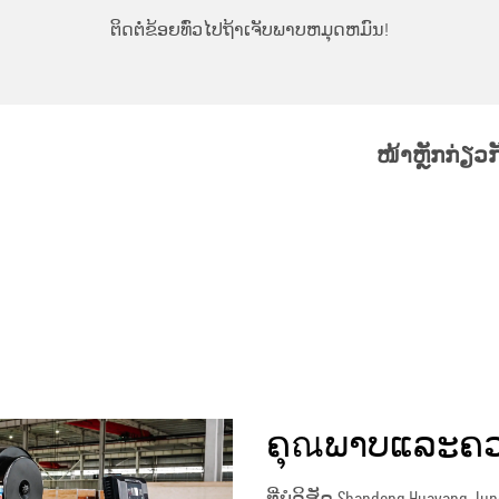
ຕິດຕໍ່ຂ້ອຍທົ່ວໄປຖ້າເຈັບພາບຫມຸດຫມົນ!
ໜ້າຫຼັກ
ກ່ຽວ
ຄຸณພາບແລະຄວາມສ