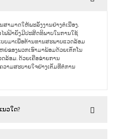
ນສາມາດໃຫ້ພະລັງງານຢ່າງຕໍ່ເນື່ອງ,
ຊວໄຟຟ້າຍັງມີປະສິດທິພາບໃນການໃຊ້
ືກອອກແບບມາເພື່ອຕ້ານທານສະພາບແວດລ້ອມ
ດໃຫຍ່ຂອງພວກເຮົາມາພ້ອມດ້ວຍເຕັກໂນ
ງແວດລ້ອມ. ດ້ວຍເຄືອຂ່າຍການ
ມີຄວາມສະບາຍໃຈຢ່າງເຕັມທີ່ຕໍ່ການ
້ແນວໃດ?