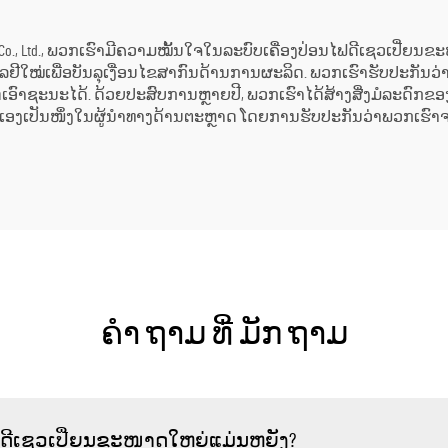
chnology Co., Ltd., ພວກເຮົາມີຄວາມໝັ້ນໃຈໃນລະບົບເຄື່ອງປ່ອນໄຟດີເຊວເປ
ີໃໝ່ເພື່ອບັນລຸເງື່ອນໄຂສາກົນດ້ານການຜະລິດ. ພວກເຮົາຮັບປະກັນວ
ດເອົາຊະນະໄດ້. ດ້ວຍປະສົບການຫຼາຍປີ, ພວກເຮົາໄດ້ສ້າງສີ່ງມໍລະດົ
ເອງເປັນໜຶ່ງໃນຜູ້ນຳທາງດ້ານຕະຫຼາດ ໂດຍການຮັບປະກັນວ່າພວກເຮົາຈະໃ
ຄໍາ ຖາມ ທີ່ ມັກ ຖາມ
ນໄຟດີເຊວເປີ່ຍນຂະໜາດໃຫຍ່ແມ່ນຫຍັງ?