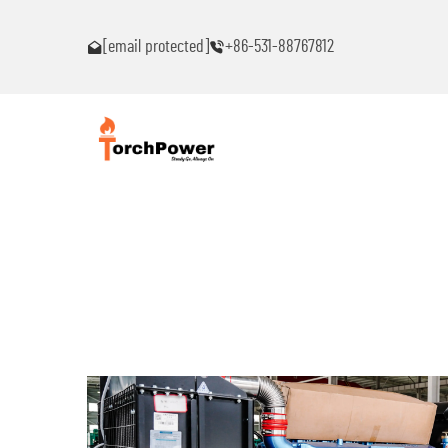
ົນ!
ຕິດຕໍ່ຂ້ອຍທົ່ວໄປຖ້າເຈັບພາບຫມຸດຫມົນ!
[email protected]
+86-531-88767812