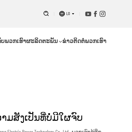
LO
ກັບພວກເຮົາ
ຜະລິດຕະພັນ
ຂ່າວ
ຕິດຕໍ່ພວກເຮົາ
ັງເປັນທີ່ບໍ່ມີໃຜຈົບ