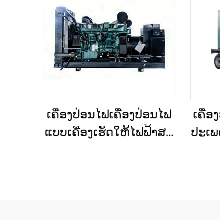
ເຄື່ອງປ່ອນໄຟເຄື່ອງປ່ອນໄຟ
ເຄື່ອ
ແບບເຄື່ອງເຮັດໃຫ້ໄຟຟ້າສະ
ປະເພດ
ຖຽນ ປະເພດໃຫຍ່ ສຳລັບ
ຕິດຕັ
ອາຄານເພື່ອການຄ້າ ແລະ
ສຳລັ
ເຄື່ອງປ່ອນໄຟດີເຊວສຳລັບ
ການສະຫງາດໄຟສຳຮອງ