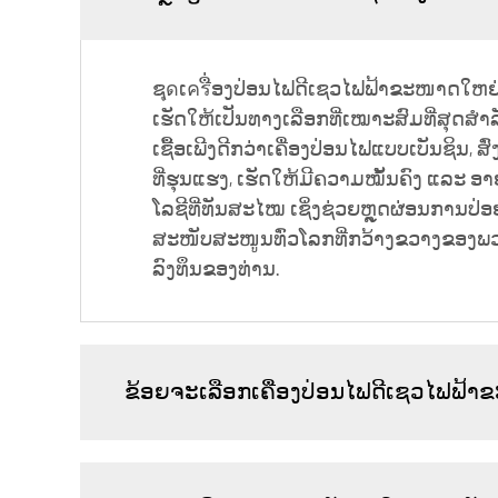
ຊุดເครື່ອງປ່ອນໄຟດີເຊວໄຟຟ້າຂະໜາດໃຫຍ່ ແ
ເຮັດໃຫ້ເປັນທາງເລືອກທີ່ເໝາະສົມທີ່ສຸດສ
ເຊື້ອເພີງດີກວ່າເຄື່ອງປ່ອນໄຟແບບເບັນຊິນ
ທີ່ຮຸນແຮງ, ເຮັດໃຫ້ມີຄວາມໝັ້ນຄົງ ແລະ
ໂລຊີທີ່ທັນສະໄໝ ເຊິ່ງຊ່ວຍຫຼຸດຜ່ອນການປ່ອຍ
ສະໜັບສະໜູນທົ່ວໂລກທີ່ກວ້າງຂວາງຂອງພວກເຮ
ລົງທຶນຂອງທ່ານ.
ຂ້ອຍຈະເລືອກເຄື່ອງປ່ອນໄຟດີເຊວໄຟຟ້