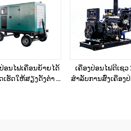
ງປ່ອນໄຟເຄື່ອນຍ້າຍໄດ້
ເຄື່ອງປ່ອນໄຟດີເຊວ
ເຮັດໃຫ້ສຽງດັງຕ່ຳ ທີ່
ສຳລັບການສົ່ງເຄື່ອງ
້ງຢູ່ໃນລົດເປີດ (Trailer)
ສຳຮອງໃນເວລາເກີ
ບການໃຊ້ໃນເວລາฉຸກ
ສຸກເສິນ ສຳລັບບ້ານ
ເຕີນ
ແຜນການຜະລິດຂ
ນ້ອຍ