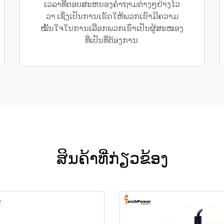
ເວລາທີ່ຕອບສະຫນອງຄຳຖາມຕ່າງໆຢ່າງໄວ
ວາ ເຊິ່ງເປັນການເຮັດໃຫ້ພວກເຂົາມີຄວາມ
ໝັ້ນໃຈໃນການເລືອກພວກເຮົາເປັນຜູ້ສະໜອງ
ທີ່ເປັນທີ່ຕ້ອງການ.
ສິນຄ້າທີ່ກ່ຽວຂ້ອງ