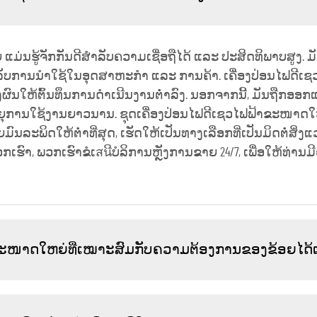
ມ່ນຮູ້ຈັກກັນດີສຳລັບຄວາມເຊື່ອຖືໄດ້ ແລະ ປະສິດທິພາບສູງ. ມັ
ຳລັບການນຳໃຊ້ໃນອຸດສາຫະກຳ ແລະ ການຄ້າ. ເຄື່ອງປ່ອນໄຟດີເ
, ສົ່ງຜົນໃຫ້ຕົ້ນທຶນການດຳເນີນງານຕ່ຳລົງ. ນອກຈາກນີ້, ມັນຖ
 ອາຍຸການໃຊ້ງານຍາວນານ. ຊຸດເຄື່ອງປ່ອນໄຟດີເຊວໄຟຟ້າຂະໜາ
ມົນລະພິດໃຫ້ຕ່ຳທີ່ສຸດ, ເຮັດໃຫ້ເປັນທາງເລືອກທີ່ເປັນມິດຕໍ່ສິ່
ົາ, ພວກເຮົາຂໍເสนີບໍລິການຫຼັງການຂາຍ 24/7, ເພື່ອໃຫ້ທ່ານ
າຂະໜາດໃຫຍ່ທີ່ເໝາະສົມກັບຄວາມຕ້ອງການຂອງຂ້ອຍໄດ