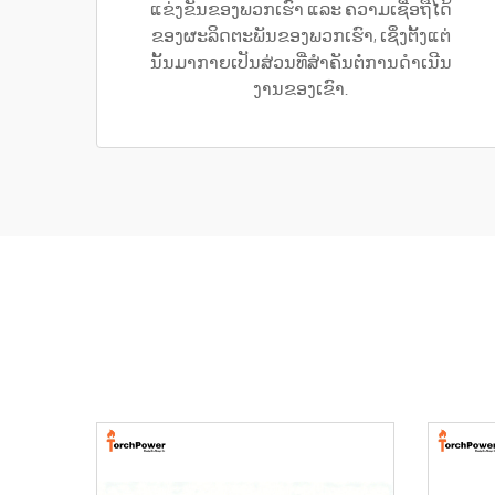
ແຂ່ງຂັນຂອງພວກເຮົາ ແລະ ຄວາມເຊື່ອຖືໄດ້
ຂອງຜະລິດຕະພັນຂອງພວກເຮົາ, ເຊິ່ງຕັ້ງແຕ່
ນັ້ນມາກາຍເປັນສ່ວນທີ່ສຳຄັນຕໍ່ການດຳເນີນ
ງານຂອງເຂົາ.