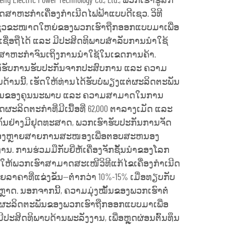
ng Electric Power Technology Co., Ltd., ພວກເຮົາຮູ້ສຶກ
ານອຸດສາຫະກຳເຄື່ອງກຳເນີດໄຟຟ້າແບບດີເຊວ. ວິທີ
ດີເຊວຂະໜາດໃຫຍ່ຂອງພວກເຮົາຖືກອອກແບບມາເພື່ອ
ເຊື່ອຖືໄດ້ ແລະ ມີປະສິດທິພາບສຳລັບການນຳໃຊ້
ດສາຫະກຳຈົນເຖິງການນຳໃຊ້ໃນເຂດການຄ້າ.
້ຮັບການຮັບປະກັນຈາກປະສົບການ ແລະ ຄວາມ
ດ້ານນີ້, ເຮັດໃຫ້ທ່ານໄດ້ຮັບບໍ່ພຽງແຕ່ຜະລິດຕະພັນ
ຫຼັກຖານຂອງຄຸນນະພາບ ແລະ ຄວາມສາມາດໃນການ
ຜະລິດຕະກຳທີ່ມີເນື້ອທີ່ 62,000 ຕາລາງເມັດ ແລະ
ຳຄັນຢ່າງມີຢຸດທະສາດ, ພວກເຮົາຮັບປະກັນການຈັດ
າບຂອງຫຼາຍສາຍການສະໜອງເພື່ອຕອບສະຫນອງ
. ການຮ່ວມມືກັບຍີ່ຫໍ້ເຄື່ອງຈັກຊັ້ນນຳຂອງໂລກ
MTU ໃຫ້ພວກເຮົາສາມາດສະເໜີວິທີແກ້ໄຂເຄື່ອງກຳເນີດ
າຄາທີ່ແຂ່ງຂັນ—ຕ່ຳກວ່າ 10%-15% ເມື່ອທຽບກັບ
ຫຼາດ. ນອກຈາກນີ້, ຄວາມມຸ່ງໝັ້ນຂອງພວກເຮົາຕໍ່
ຜະລິດຕະພັນຂອງພວກເຮົາຖືກອອກແບບມາເພື່ອ
ມີປະສິດທິພາບດ້ານພະລັງງານ, ເພື່ອຫຼຸດຜ່ອນຕົ້ນທຶນ