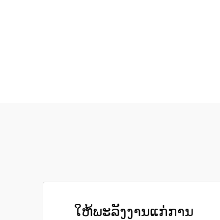
ໃຫ້ພະລັງງານແກ່ການ