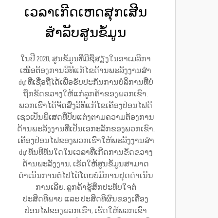
ເວລາເກີດເຫດສຸກເສີນ
ສຳລັບສູນຂໍ້ມູນ
ໃນປີ 2020, ສູນຂໍ້ມູນທີ່ມີຊື່ສຽງໃນອາເມລິກາ
ເໜືອຕ້ອງການວິທີແກ້ໄຂດ້ານພະລັງງານສຳ
dự ທີ່ເຊື່ອຖືໄດ້ເພື່ອຮັບປະກັນການບໍລິການທີ່ບໍ່
ຖືກຂັດຂວາງໃຫ້ແກ່ລູກຄ້າຂອງພວກເຂົາ.
ພວກເຮົາໄດ້ຈັດສົ່ງວິທີແກ້ໄຂເຄື່ອງປ່ອນໄຟດີ
ເຊວເປັນພິເສດທີ່ປັບແຕ່ງຕາມຄວາມຕ້ອງການ
ດ້ານພະລັງງານທີ່ເປັນເອກະລັກຂອງພວກເຂົາ.
ເຄື່ອງປ່ອນໄຟຂອງພວກເຮົາໃຫ້ພະລັງງານສຳ
dự ທັນທີທັນໃດໃນເວລາທີ່ເກີດການຂັດຂວາງ
ດ້ານພະລັງງານ, ເຮັດໃຫ້ສູນຂໍ້ມູນສາມາດ
ດຳເນີນການຕໍ່ໄປໄດ້ໂດຍບໍ່ມີການຢຸດດຳເນີນ
ການເລີຍ. ລູກຄ້າຮູ້ສຶກປະທັບໃຈຕໍ່
ປະສິດທິພາບ ແລະ ປະສິດທິຜົນຂອງເຄື່ອງ
ປ່ອນໄຟຂອງພວກເຮົາ, ເຮັດໃຫ້ພວກເຂົາ