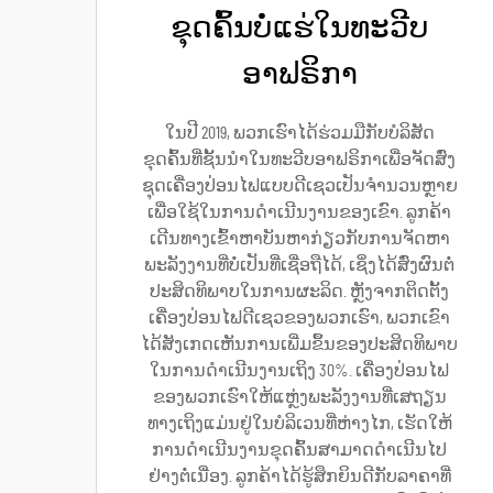
ຂຸດຄົ້ນບໍ່ແຮ່ໃນທະວີບ
ອາຟຣິກາ
ໃນປີ 2019, ພວກເຮົາໄດ້ຮ່ວມມືກັບບໍລິສັດ
ຂຸດຄົ້ນທີ່ຊັ້ນນຳໃນທະວີບອາຟຣິກາເພື່ອຈັດສົ່ງ
ຊຸດເຄື່ອງປ່ອນໄຟແບບດີເຊວເປັນຈຳນວນຫຼາຍ
ເພື່ອໃຊ້ໃນການດຳເນີນງານຂອງເຂົາ. ລູກຄ້າ
ເດີນທາງເຂົ້າຫາບັນຫາກ່ຽວກັບການຈັດຫາ
ພະລັງງານທີ່ບໍ່ເປັນທີ່ເຊື່ອຖືໄດ້, ເຊິ່ງໄດ້ສົ່ງຜົນຕໍ່
ປະສິດທິພາບໃນການຜະລິດ. ຫຼັງຈາກຕິດຕັ້ງ
ເຄື່ອງປ່ອນໄຟດີເຊວຂອງພວກເຮົາ, ພວກເຂົາ
ໄດ້ສັງເກດເຫັນການເພີ່ມຂຶ້ນຂອງປະສິດທິພາບ
ໃນການດຳເນີນງານເຖິງ 30%. ເຄື່ອງປ່ອນໄຟ
ຂອງພວກເຮົາໃຫ້ແຫຼ່ງພະລັງງານທີ່ເສຖຽນ
ທາງເຖິງແມ່ນຢູ່ໃນບໍລິເວນທີ່ຫ່າງໄກ, ເຮັດໃຫ້
ການດຳເນີນງານຂຸດຄົ້ນສາມາດດຳເນີນໄປ
ຢ່າງຕໍ່ເນື່ອງ. ລູກຄ້າໄດ້ຮູ້ສຶກຍິນດີກັບລາຄາທີ່