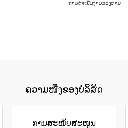
ການດຳເນີນງານຂອງທ່ານ
ຮັບເອົາລາຄາ
ຄວາມໜື່ງຂອງບໍລິສັດ
ການສະໜັບສະໜູນ