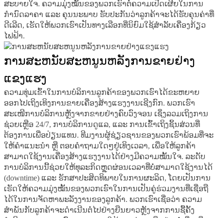
ສະບາຍໃຈ. ຄວາມມຸ່ງໝັ້ນຂອງພວກເຮົາຕໍ່ຄວາມເປີດເຜີຍໃນການ
ກຳນົດລາຄາ ແລະ ຄຸນນະພາບ ຮັບປະກັນວ່າລູກຄ້າຈະໄດ້ຮັບຄຸນຄ່າທີ່
ດີເລີດ, ເຮັດໃຫ້ພວກເຮົາເປັນທາງເລືອກທີ່ນິຍົມໃຊ້ສຳລັບເຄື່ອງກ້ຽວ
ໄຟຟ້າ.
ການສະຫນັບສະຫນູນຫລັງການຂາຍຢ່າງ
ແຂງແຮງ
ຄວາມທຸ່ມເຂົ້າໃນການບໍລິການລູກຄ້າຂອງພວກເຮົາໄດ້ຂະຫຍາຍ
ອອກໄປເຖິງເທິງການຂາຍເຄື່ອງສ້າງແຮງງານເຊີງກົກ. ພວກເຮົາ
ສະເໜີການບໍລິການຫຼັງຈາກຂາຍຢ່າງຄົບວົງຈອນ ເຊິ່ງລວມເຖິງການ
ຊ່ວຍເຫຼືອ 24/7, ການບໍລິການດູແລ, ແລະ ການເຂົ້າເຖິງຊິ້ນສ່ວນທີ່
ຕ້ອງການເພື່ອປ່ຽນແທນ. ທີມງານຜູ້ຊ່ຽວຊານຂອງພວກເຮົາພ້ອມທີ່ຈະ
ໃຫ້ຄຳແນະນຳ ຫຼື ຕອບຄຳຖາມໃດໆຢູ່ເທິງເວລາ, ເພື່ອໃຫ້ລູກຄ້າ
ສາມາດໃຊ້ງານເຄື່ອງສ້າງແຮງງານໄດ້ຢ່າງມີຄວາມໝັ້ນໃຈ. ລະດັບ
ການບໍລິການນີ້ຊ່ວຍໃຫ້ທຸລະກິດຫຼຸດຜ່ອນເວລາທີ່ບໍ່ສາມາດໃຊ້ງານໄດ້
(downtime) ແລະ ຮັກສາປະສິດທິພາບໃນການຜະລິດ, ໂດຍເປັນການ
ເຮັດໃຫ້ຄວາມມຸ່ງໝັ້ນຂອງພວກເຮົາໃນການເປັນຄູ່ຮ່ວມງານທີ່ເຊື່ອຖື
ໄດ້ໃນການຈັດຫາພະລັງງານຂອງລູກຄ້າ. ພວກເຮົາເຊື່ອວ່າ ຄວາມ
ສຳພັນກັບລູກຄ້າຈະດຳເນີນຕໍ່ໄປຢ່າງຍືນຍາວຫຼັງຈາກການຊື້ຄັ້ງ