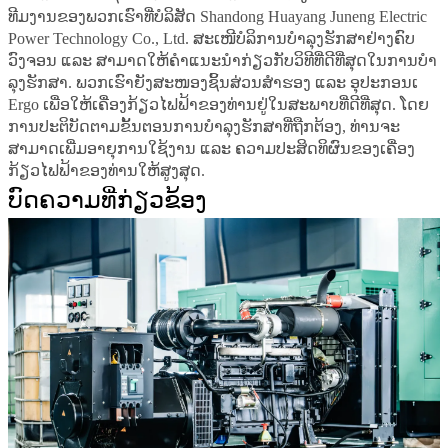
ທີມງານຂອງພວກເຮົາທີ່ບໍລິສັດ Shandong Huayang Juneng Electric
Power Technology Co., Ltd. ສະເໜີບໍລິການບໍາລຸງຮັກສາຢ່າງຄົບ
ວົງຈອນ ແລະ ສາມາດໃຫ້ຄຳແນະນຳກ່ຽວກັບວິທີທີ່ດີທີ່ສຸດໃນການບໍາ
ລຸງຮັກສາ. ພວກເຮົາຍັງສະໜອງຊິ້ນສ່ວນສຳຮອງ ແລະ ອຸປະກອນເ
Ergo ເພື່ອໃຫ້ເຄື່ອງກ້ຽວໄຟຟ້າຂອງທ່ານຢູ່ໃນສະພາບທີ່ດີທີ່ສຸດ. ໂດຍ
ການປະຕິບັດຕາມຂັ້ນຕອນການບໍາລຸງຮັກສາທີ່ຖືກຕ້ອງ, ທ່ານຈະ
ສາມາດເພີ່ມອາຍຸການໃຊ້ງານ ແລະ ຄວາມປະສິດທິຜົນຂອງເຄື່ອງ
ກ້ຽວໄຟຟ້າຂອງທ່ານໃຫ້ສູງສຸດ.
ບົດຄວາມທີ່ກ່ຽວຂ້ອງ