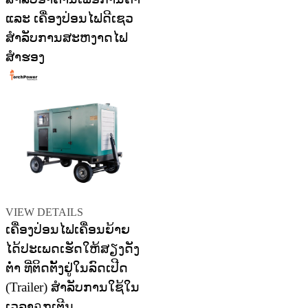
ແລະ ເຄື່ອງປ່ອນໄຟດີເຊວ
ສຳລັບການສະຫງາດໄຟ
ສຳຮອງ
VIEW DETAILS
ເຄື່ອງປ່ອນໄຟເຄື່ອນຍ້າຍ
ໄດ້ປະເພດເຮັດໃຫ້ສຽງດັງ
ຕ່ຳ ທີ່ຕິດຕັ້ງຢູ່ໃນລົດເປີດ
(Trailer) ສຳລັບການໃຊ້ໃນ
ເວລາฉຸກເຕີນ