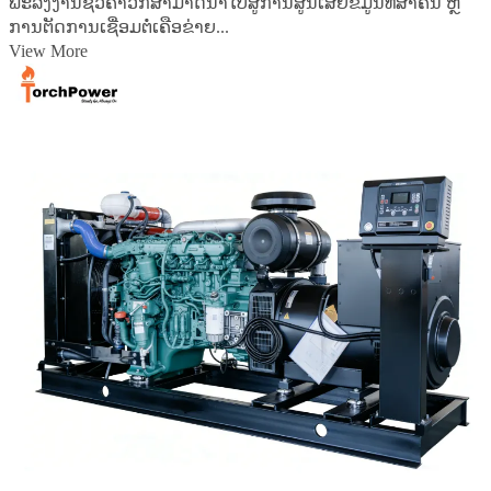
ພະລັງງານຊົ່ວຄາວກໍສາມາດນຳໄປສູ່ການສູນເສຍຂໍ້ມູນທີ່ສຳຄັນ ຫຼື
ການຕັດການເຊື່ອມຕໍ່ເຄືອຂ່າຍ...
View More