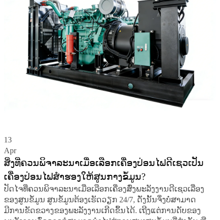
13
Apr
ສິ່ງທີ່ຄວນພິຈາລະນາເມື່ອເລືອກເຄື່ອງປ່ອນໄຟດີເຊວເປັນ
ເຄື່ອງປ່ອນໄຟສຳຮອງໃຫ້ສູນກາງຂໍ້ມູນ?
ປັດໄຈທີ່ຄວນພິຈາລະນາເມື່ອເລືອກເຄື່ອງສົ່ງພະລັງງານດີເຊວເລື່ອງ
ຂອງສູນຂໍ້ມູນ ສູນຂໍ້ມູນຕ້ອງເຮັດວຽກ 24/7, ດັ່ງນັ້ນຈຶ່ງບໍ່ສາມາດ
ມີການຂັດຂວາງຂອງພະລັງງານເກີດຂຶ້ນໄດ້. ເຖີງແຕ່ການດັບຂອງ