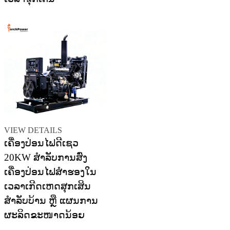
VIEW DETAILS
ເຄື່ອງປ່ອນໄຟດີເຊວ
20KW ສຳລັບການສົ່ງ
ເຄື່ອງປ່ອນໄຟສຳຮອງໃນ
ເວລາເກີດເຫດສຸກເສິນ
ສຳລັບບ້ານ ຫຼື ແຜນການ
ຜະລິດຂະໜາດນ້ອຍ