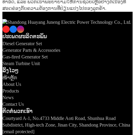
ທຳອິດ, ແລະ ພວກເຮົາພະຍາຍາມໃຫ້ການຊ່ວຍເຫຼືອຢ່າງຕໍ່ເນື່ອງທີ່
ສອດຄ່ອງກັບຄວາມຕ້ອງການທີ່ປ່ຽນແປງໄປຂອງລູກຄ້າ.
ປະເພດຜະລິດຕະພັນ
Diesel Generator Set
Generator Parts & Accessories
Gas-fired Generator Set
Steam Turbine Unit
ລິ້ງໄວໆ
ໜ້າຫຼັກ
About Us
Products
News
Contact Us
ຕິດຕໍ່ພວກເຮົາ
Courtyard A-1, No.4733 Middle Aoti Road, Shunhua Road
Subdistrict, High-tech Zone, Jinan City, Shandong Province, China
[email protected]