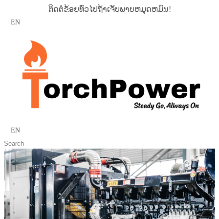
ຕິດຕໍ່ຂ້ອຍທົ່ວໄປຖ້າເຈັບພາບຫມຸດຫມົນ!
EN
EN