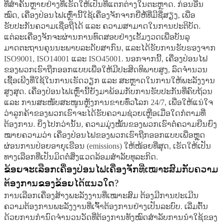
ທີ່ສຳຄັນຫຼາຍຢ່າງທີ່ເຮັດໃຫ້ເປັນທີ່ແຕກຕ່າງໃນຕະຫຼາດ. ກ່ອນອື່ນ
ໝົດ, ເຄື່ອງປ່ອນໄຟເຫຼົ່ານີ້ໃຊ້ເຄື່ອງຈັກຈາກຍີ່ຫໍ້ທີ່ມີຊື່ສຽງ, ເພື່ອ
ຮັບປະກັນຄວາມເຊື່ອຖືໄດ້ ແລະ ຄວາມສາມາດໃນການປະຕິບັດ.
ແຕ່ລະເຄື່ອງຈັກຈະຜ່ານການທົດສອບຢ່າງເຂັ້ມງວດເພື່ອບັນລຸ
ມາດຕະຖານຄຸນນະພາບລະດັບສາກົນ, ແລະໄດ້ຮັບການຮັບຮອງຈາກ
ISO9001, ISO14001 ແລະ ISO45001. ນອກຈາກນີ້, ເຄື່ອງປ່ອນໄຟ
ຂອງພວກເຮົາຖືກອອກແບບເພື່ອໃຫ້ມີປະສິດທິພາບສູງ, ລົດຈຳນວນ
ເຊື້ອເພີງທີ່ໃຊ້ໃນການເຮັດວຽກ ແລະ ສະຫຼາດໃນການໃຫ້ພະລັງງານ
ສູງສຸດ. ເຄື່ອງປ່ອນໄຟເຫຼົ່ານີ້ຍັງມາພ້ອມກັບການຮັບປະກັນທີ່ຄົບຖ້ວນ
ແລະ ການສະໜັບສະໜູນຫຼັງການຂາຍທົ່ວໂລກ 24/7, ເພື່ອໃຫ້ແນ່ໃຈ
ວ່າລູກຄ້າຂອງພວກເຮົາຈະໄດ້ຮັບຄວາມຊ່ວຍເຫຼືອເມື່ອໃດກໍຕາມທີ່
ຕ້ອງການ. ຍິ່ງໄປກວ່ານັ້ນ, ຄວາມມຸ່ງໝັ້ນຂອງພວກເຮົາຕໍ່ຄວາມຍືນຍົງ
ໝາຍຄວາມວ່າ ເຄື່ອງປ່ອນໄຟຂອງພວກເຮົາຖືກອອກແບບເພື່ອຫຼຸດ
ຜ່ອນການປ່ອຍອາຍຸເຮືອນ (emissions) ໃຫ້ໜ້ອຍທີ່ສຸດ, ເຮັດໃຫ້ເປັນ
ທາງເລືອກທີ່ເປັນມິດຕໍ່ສິ່ງແວດລ້ອມສຳລັບທຸລະກິດ.
ຂ້ອຍຈະເລືອກເຄື່ອງປ່ອນໄຟເຄື່ອງຈັກທີ່ເໝາະສົມກັບຄວາມ
ຕ້ອງການຂອງຂ້ອຍໄດ້ແນວໃດ?
ການເລືອກເຄື່ອງສ້າງພະລັງງານທີ່ເໝາະສົມ ຕ້ອງມີການປະເມີນ
ຄວາມຕ້ອງການພະລັງງານທີ່ເຈົ້າຕ້ອງການຢ່າງເປັນລະບົບ. ເລີ່ມຕົ້ນ
ດ້ວຍການກຳນົດຈຳນວນວັດທີ່ຕ້ອງການທັງໝົດສຳລັບການນຳໃຊ້ຂອງ