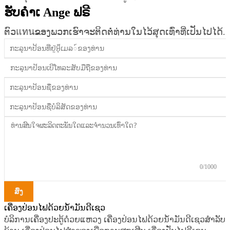
ຮັບຄຳເ Ange ຟຣີ
ຕົວแทนຂອງພວກເຮົາຈະຕິດຕໍ່ທ່ານໃນໄວ້ສຸດເທົ່າທີ່ເປັນໄປໄດ້.
0/1000
ສົ່ງ
ເຄື່ອງປ່ອນໄຟດ້ວຍນ້ຳມັນດີເຊວ
ບໍລິການເຄື່ອງປະຕູ້ດ໋ວຍແຫວງ
ເຄື່ອງປ່ອນໄຟດ້ວຍນ້ຳມັນດີເຊວສຳລັບ