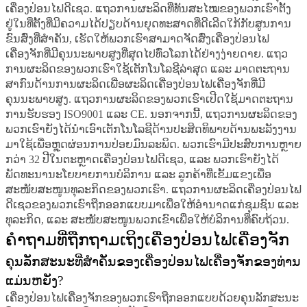
ເຄື່ອງປ່ອນໄຟດີເຊວ. ແຖວການຜະລິດທີ່ທັນສະໄໝຂອງພວກເຮົາຕັ້ງ
ຢູ່ໃນທີ່ຕັ້ງທີ່ມີຄວາມໄດ້ປຽບດ້ານຍຸດທະສາດທີ່ດີເລີດໃກ້ກັບສູນການ
ຂົນສົ່ງທີ່ສຳຄັນ, ເຮັດໃຫ້ພວກເຮົາສາມາດຈັດສົ່ງເຄື່ອງປ່ອນໄຟ
ເຄື່ອງຈັກທີ່ມີຄຸນນະພາບສູງທີ່ສຸດໄປທົ່ວໂລກໄດ້ຢ່າງງ່າຍດາຍ. ແຖວ
ການຜະລິດຂອງພວກເຮົາໃຊ້ເຕັກໂນໂລຊີລ່າສຸດ ແລະ ມາດຕະຖານ
ສາກົນດ້ານການຜະລິດເພື່ອຜະລິດເຄື່ອງປ່ອນໄຟເຄື່ອງຈັກທີ່ມີ
ຄຸນນະພາບສູງ. ແຖວການຜະລິດຂອງພວກເຮົາເປີດໃຊ້ມາດຕະຖານ
ການຮັບຮອງ ISO9001 ແລະ CE. ນອກຈາກນີ້, ແຖວການຜະລິດຂອງ
ພວກເຮົາຍັງໄດ້ນຳເອົາເຕັກໂນໂລຊີດ້ານປະສິດທິພາບດ້ານພະລັງງານ
ມາໃຊ້ເພື່ອຫຼຸດຜ່ອນການປ່ອຍມົນລະພິດ. ພວກເຮົາມີປະສົບການຫຼາຍ
ກວ່າ 32 ປີໃນຕະຫຼາດເຄື່ອງປ່ອນໄຟດີເຊວ, ແລະ ພວກເຮົາຍັງໄດ້
ພັດທະນານະໂຍບາຍການບໍລິການ ແລະ ລູກຄ້າທີ່ເຂັ້ມແຂງເພື່ອ
ສະໜັບສະໜູນທຸລະກິດຂອງພວກເຮົາ. ແຖວການຜະລິດເຄື່ອງປ່ອນໄຟ
ດີເຊວຂອງພວກເຮົາຖືກອອກແບບມາເພື່ອໃຫ້ອຳນາດແກ່ຊຸມຊົນ ແລະ
ທຸລະກິດ, ແລະ ສະໜັບສະໜູນພວກເຂົາເພື່ອໃຫ້ບໍລິການທີ່ຄົບຖ້ວນ.
ຄຳຖາມທີ່ຖືກຖາມເຖິງເຄື່ອງປ່ອນໄຟເຄື່ອງຈັກ
ຄຸນລັກສະນະທີ່ສຳຄັນຂອງເຄື່ອງປ່ອນໄຟເຄື່ອງຈັກຂອງທ່ານ
ແມ່ນຫຍັງ?
ເຄື່ອງປ່ອນໄຟເຄື່ອງຈັກຂອງພວກເຮົາຖືກອອກແບບດ້ວຍຄຸນລັກສະນະ