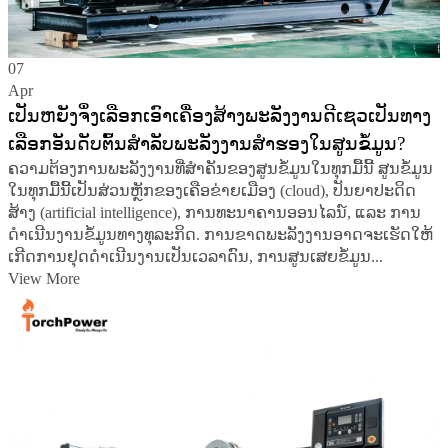
07
Apr
ເປັນຫຍັງຈຶ່ງເລືອກເອົາເຄື່ອງສ້າງພະລັງງານດີເຊວເປັນທາງ
ເລືອກອັນດັບຕົ້ນສຳລັບພະລັງງານສຳຮອງໃນສູນຂໍ້ມູນ?
ຄວາມຕ້ອງການພະລັງງານທີ່ສຳຄັນຂອງສູນຂໍ້ມູນໃນທຸກມື້ນີ້ ສູນຂໍ້ມູນ
ໃນທຸກມື້ນີ້ເປັນສ່ວນຫຼັກຂອງເຄືອຂ່າຍເມືອງ (cloud), ປັນຍາປະດິດ
ສ້າງ (artificial intelligence), ການທະນາຄານອອນໄລນ໌, ແລະ ການ
ດຳເນີນງານຂໍ້ມູນທາງທຸລະກິດ. ການຂາດພະລັງງານອາດຈະເຮັດໃຫ້
ເກີດການຢຸດດຳເນີນງານເປັນເວລາດົນ, ການສູນເສຍຂໍ້ມູນ...
View More