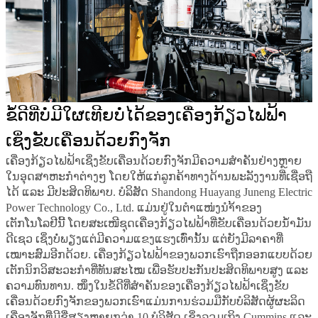
ຂໍ້ດີທີ່ບໍ່ມີໃຜເທີຍບໍ່ໄດ້ຂອງເຄື່ອງກ້ຽວໄຟຟ້າ
ເຊິ່ງຂັບເຄື່ອນດ້ວຍກົງຈັກ
ເຄື່ອງກ້ຽວໄຟຟ້າເຊິ່ງຂັບເຄື່ອນດ້ວຍກົງຈັກມີຄວາມສຳຄັນຢ່າງຫຼາຍ
ໃນອຸດສາຫະກຳຕ່າງໆ ໂດຍໃຫ້ແກ່ລູກຄ້າທາງດ້ານພະລັງງານທີ່ເຊື່ອຖື
ໄດ້ ແລະ ມີປະສິດທິພາບ. ບໍລິສັດ Shandong Huayang Juneng Electric
Power Technology Co., Ltd. ແມ່ນຢູ່ໃນຕຳແໜ່ງນຳ້້າຂອງ
ເຕັກໂນໂລຢີນີ້ ໂດຍສະເໜີຊຸດເຄື່ອງກ້ຽວໄຟຟ້າທີ່ຂັບເຄື່ອນດ້ວຍນ້ຳມັນ
ດີເຊວ ເຊິ່ງບໍ່ພຽງແຕ່ມີຄວາມແຂງແຮງເທົ່ານັ້ນ ແຕ່ຍັງມີລາຄາທີ່
ເໝາະສົມອີກດ້ວຍ. ເຄື່ອງກ້ຽວໄຟຟ້າຂອງພວກເຮົາຖືກອອກແບບດ້ວຍ
ເຕັກນິກວິສະວະກຳທີ່ທັນສະໄໝ ເພື່ອຮັບປະກັນປະສິດທິພາບສູງ ແລະ
ຄວາມທົນທານ. ໜຶ່ງໃນຂໍ້ດີທີ່ສຳຄັນຂອງເຄື່ອງກ້ຽວໄຟຟ້າເຊິ່ງຂັບ
ເຄື່ອນດ້ວຍກົງຈັກຂອງພວກເຮົາແມ່ນການຮ່ວມມືກັບບໍລິສັດຜູ້ຜະລິດ
ເຄື່ອງຈັກທີ່ມີຊື່ສຽງຫຼາຍກວ່າ 10 ບໍລິສັດ ເຊິ່ງລວມເຖິງ Cummins ແລະ