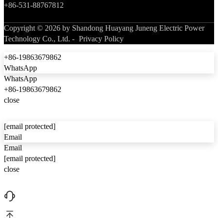
+86-531-88767812
Copyright © 2026 by Shandong Huayang Juneng Electric Power
Technology Co., Ltd. -
Privacy Policy
+86-19863679862
WhatsApp
WhatsApp
+86-19863679862
close
[email protected]
Email
Email
[email protected]
close