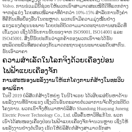
Volvo. ການຮ່ວມມືນີ້ຊ່ວຍໃຫ້ພວກເຮົາສາມາດສະເໜີຂໍ້ດີທີ່ແຕກຕ່າງ
ຈາກຄູ່ແຂ່ງ ໂດຍສະເໜີລາຄາທີ່ຕ່ຳກວ່າ 10%-15% ສຳລັບການຕັ້ງຄ່າ
ທີ່ຄືກັນເທືອບື່ອງອື່ນໃນຕະຫຼາດ. ພວກເຮົາມີຄວາມມຸ່ງໝັ້ນຢ່າງ
ແຂງແຮງຕໍ່ຄຸນນະພາບ ໂດຍປະຕິບັດຕາມມາດຕະຖານການຜະລິດທີ່
ເຂັ້ມງວດ ເຊິ່ງໄດ້ຮັບການຮັບຮອງຈາກ ISO9001, ISO14001 ແລະ
ISO45001. ສິ່ງນີ້ຮັບປະກັນວ່າລູກຄ້າຂອງພວກເຮົາຈະໄດ້ຮັບ
ຜະລິດຕະພັນທີ່ສອດຄ່ອງກັບມາດຕະຖານຄຸນນະພາບລະດັບສາກົນ.
ຮັບເອົາລາຄາ
ຄວາມສຳເລັດໃນໂລກຈິງດ້ວຍເຄື່ອງປ່ອນ
ໄຟຟ້າແບບເຄື່ອງຈັກ
ການສະໜອງພະລັງງານໃຫ້ແກ່ໂຄງການກໍ່ສ້າງໃນທະວີບ
ອາຟຣິກາ
ໃນປີ 2019 ບໍລິສັດກໍ່ສ້າງໃຫຍ່ໆ ໃນນີໄຈເຣຍ ໄດ້ເຜີຍແຜ່ບັນຫາດ້ານ
ພະລັງງານທີ່ຮ້າຍແຮງ ເຊິ່ງເປັນອັນຕະລາຍຕໍ່ເວລາການຈັດຕັ້ງປະຕິບັດ
ໂຄງການ. ພວກເຂົາຈຶ່ງຫັນມາຫາບໍລິສັດ Shandong Huayang Juneng
Electric Power Technology Co., Ltd. ເພື່ອຄົ້ນຫາວິທີແກ້ໄຂ. ພວກ
ເຮົາໄດ້ສະໜອງເຄື່ອງປ່ອນໄຟຟ້າແບບເຄື່ອງຈັກຈຳນວນຫຼາຍ ເຊິ່ງໃຫ້
ພະລັງງານຢ່າງຕໍ່ເນື່ອງ ເຮັດໃຫ້ບໍລິສັດກໍ່ສ້າງສາມາດຮັກສາ