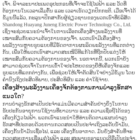
ເຈົ້າ. ພິຈາລະນາປະເພດອຸປະກອນທີ່ເຈົ້າຈະໃຊ້ໄຟຟ້າ ແລະ ວັດທີ່
ຕ້ອງການໃນເວລາເລີ່ມຕົ້ນ ແລະ ເວລາເຮັດວຽກປົກກະຕິ. ເມື່ອເຈົ້າໄດ້
ຂໍ້ມູນນີ້ແລ້ວ, ກະລຸນາປຶກສາກັບຜູ້ຊ່ຽວຊານຂອງພວກເຮົາທີ່ບໍລິສັດ
Shandong Huayang Juneng Electric Power Technology Co., Ltd.
ເຊິ່ງຈະຊ່ວຍແນະນຳເຈົ້າໃນການເລືອກເຄື່ອງສ້າງພະລັງງານທີ່
ເໝາະສົມກັບຄວາມຕ້ອງການຂອງເຈົ້າ. ພວກເຮົາມີເຄື່ອງສ້າງ
ພະລັງງານຫຼາຍຮູບແບບທີ່ມີອັດຕາການຜະລິດພະລັງງານທີ່ແຕກຕ່າງ
ກັນ, ເພື່ອໃຫ້ພວກເຮົາສາມາດສະເໜີວິທີແກ້ໄຂທີ່ຖືກປັບແຕ່ງໃຫ້
ເໝາະສົມກັບຄວາມຕ້ອງການຂອງເຈົ້າ. ນອກຈາກນີ້, ພວກເຮົາຍັງ
ສາມາດຊ່ວຍເຈົ້າໃນການເຂົ້າໃຈປະໂຫຍດຂອງຍີ່ຫໍ້ເຄື່ອງຈັກແລະ
ຮູບແບບທີ່ແຕກຕ່າງກັນ, ເພື່ອຊ່ວຍໃຫ້ເຈົ້າຕັດສິນໃຈຢ່າງມີຂໍ້ມູນ ໂດຍ
ຄຳນຶງເຖິງປະສິດທິພາບ, ປະສິດທິຜົນ ແລະ ຄ່າໃຊ້ຈ່າຍ.
ເຄື່ອງສ້າງພະລັງງານເຄື່ອງຈັກຕ້ອງການການບໍາລຸງຮັກສາ
ແນວໃດ?
ການບໍາລຸງຮັກສາເປັນປະຈຳແມ່ນມີຄວາມສຳຄັນຢ່າງຍິ່ງໃນການ
ຮັບປະກັນອາຍຸການໃຊ້ງານທີ່ຍາວນານ ແລະ ຄວາມເຊື່ອຖືໄດ້ຂອງ
ເຄື່ອງກ້ຽວໄຟຟ້າ. ພວກເຮົາແນະນຳໃຫ້ທ່ານຕິດຕາມແຜນບໍາລຸງ
ຮັກສາທີ່ປະກອບດ້ວຍການກວດສອບເປັນປະຈຳເຖິງລະດັບນ້ຳມັນ,
ເຄື່ອງກັ້ນນ້ຳມັນເຊື້ອໄຟ, ແລະ ເຄື່ອງກັ້ນອາກາດ. ມັນຍັງສຳຄັນທີ່ຈະ
ກວດສອບການເຊື່ອມຕໍ່ໄຟຟ້າ ແລະ ສະພາບຂອງແບດເຕີຣີ່ເປັນປະຈຳ.