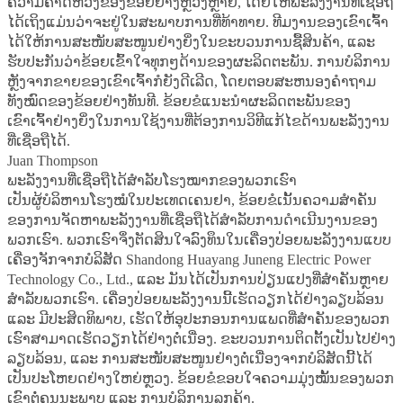
ຄວາມຄາດຫວັງຂອງຂ້ອຍຢ່າງຫຼວງຫຼາຍ, ໂດຍໃຫ້ພະລັງງານທີ່ເຊື່ອຖື
ໄດ້ເຖິງແມ່ນວ່າຈະຢູ່ໃນສະພາບການທີ່ທ້າທາຍ. ທີມງານຂອງເຂົາເຈົ້າ
ໄດ້ໃຫ້ການສະໜັບສະໜູນຢ່າງຍິ່ງໃນຂະບວນການຊື້ສິນຄ້າ, ແລະ
ຮັບປະກັນວ່າຂ້ອຍເຂົ້າໃຈທຸກໆດ້ານຂອງຜະລິດຕະພັນ. ການບໍລິການ
ຫຼັງຈາກຂາຍຂອງເຂົາເຈົ້າກໍຍັງດີເລີດ, ໂດຍຕອບສະຫນອງຄຳຖາມ
ທັງໝົດຂອງຂ້ອຍຢ່າງທັນທີ. ຂ້ອຍຂໍແນະນຳຜະລິດຕະພັນຂອງ
ເຂົາເຈົ້າຢ່າງຍິ່ງໃນການໃຊ້ງານທີ່ຕ້ອງການວິທີແກ້ໄຂດ້ານພະລັງງານ
ທີ່ເຊື່ອຖືໄດ້.
Juan Thompson
ພະລັງງານທີ່ເຊື່ອຖືໄດ້ສຳລັບໂຮງໝາກຂອງພວກເຮົາ
ເປັນຜູ້ບໍລິຫານໂຮງໝໍໃນປະເທດເຄນຢາ, ຂ້ອຍຂໍເນັ້ນຄວາມສຳຄັນ
ຂອງການຈັດຫາພະລັງງານທີ່ເຊື່ອຖືໄດ້ສຳລັບການດຳເນີນງານຂອງ
ພວກເຮົາ. ພວກເຮົາຈຶ່ງຕັດສິນໃຈລົງທຶນໃນເຄື່ອງປ່ອຍພະລັງງານແບບ
ເຄື່ອງຈັກຈາກບໍລິສັດ Shandong Huayang Juneng Electric Power
Technology Co., Ltd., ແລະ ມັນໄດ້ເປັນການປ່ຽນແປງທີ່ສຳຄັນຫຼາຍ
ສຳລັບພວກເຮົາ. ເຄື່ອງປ່ອຍພະລັງງານນີ້ເຮັດວຽກໄດ້ຢ່າງລຽບລ້ອນ
ແລະ ມີປະສິດທິພາບ, ເຮັດໃຫ້ອຸປະກອນການແພດທີ່ສຳຄັນຂອງພວກ
ເຮົາສາມາດເຮັດວຽກໄດ້ຢ່າງຕໍ່ເນື່ອງ. ຂະບວນການຕິດຕັ້ງເປັນໄປຢ່າງ
ລຽບລ້ອນ, ແລະ ການສະໜັບສະໜູນຢ່າງຕໍ່ເນື່ອງຈາກບໍລິສັດນີ້ໄດ້
ເປັນປະໂຫຍດຢ່າງໃຫຍ່ຫຼວງ. ຂ້ອຍຂໍຂອບໃຈຄວາມມຸ່ງໝັ້ນຂອງພວກ
ເຂົາຕໍ່ຄຸນນະພາບ ແລະ ການບໍລິການລູກຄ້າ.