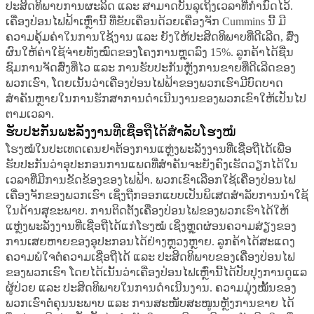
ປະສິດທິພາບການຜະລິດ ແລະ ສາມາດບັນລຸເຖິງເວລາທີ່ກຳນົດໄວ້.
ເຄື່ອງປ່ອນໄຟຟ້າເຫຼົ່ານີ້ ທີ່ຂັບເຄື່ອນດ້ວຍເຄື່ອງຈັກ Cummins ນີ້ ມີ
ຄວາມຄຸ້ມຄ່າໃນການໃຊ້ງານ ແລະ ຍັງໃຫ້ປະສິດທິພາບທີ່ດີເລີດ, ສົ່ງ
ຜົນໃຫ້ຄ່າໃຊ້ຈ່າຍທັງໝົດຂອງໂຄງການຫຼຸດລົງ 15%. ລູກຄ້າໄດ້ຊື່ນ
ຊົມການຈັດສົ່ງທີ່ໄວ ແລະ ການຮັບປະກັນຫຼັງການຂາຍທີ່ດີເລີດຂອງ
ພວກເຮົາ, ໂດຍເນັ້ນວ່າເຄື່ອງປ່ອນໄຟຟ້າຂອງພວກເຮົາມີບົດບາດ
ສຳຄັນຫຼາຍໃນການຮັກສາການດຳເນີນງານຂອງພວກເຂົາໃຫ້ເປັນໄປ
ຕາມເວລາ.
ຮັບປະກັນພະລັງງານທີ່ເຊື່ອຖືໄດ້ສຳລັບໂຮງໝໍ
ໂຮງໝໍໃນປະເທດເຄນຢາຕ້ອງການແຫຼ່ງພະລັງງານທີ່ເຊື່ອຖືໄດ້ເພື່ອ
ຮັບປະກັນວ່າອຸປະກອນການແພດທີ່ສຳຄັນຈະຍັງຄົງເຮັດວຽກໄດ້ໃນ
ເວລາທີ່ມີການຂັດຂ້ອງຂອງໄຟຟ້າ. ພວກເຂົາເລືອກໃຊ້ເຄື່ອງປ່ອນໄຟ
ເຄື່ອງຈັກຂອງພວກເຮົາ ເຊິ່ງຖືກອອກແບບເປັນພິເສດສຳລັບການນຳໃຊ້
ໃນດ້ານສຸຂະພາບ. ການຕິດຕັ້ງເຄື່ອງປ່ອນໄຟຂອງພວກເຮົາໄດ້ໃຫ້
ແຫຼ່ງພະລັງງານທີ່ເຊື່ອຖືໄດ້ແກ່ໂຮງໝໍ ເຊິ່ງຫຼຸດຜ່ອນຄວາມສ່ຽງຂອງ
ການເສຍຫາຍຂອງອຸປະກອນໄດ້ຢ່າງຫຼວງຫຼາຍ. ລູກຄ້າໄດ້ສະແດງ
ຄວາມພໍໃຈຕໍ່ຄວາມເຊື່ອຖືໄດ້ ແລະ ປະສິດທິພາບຂອງເຄື່ອງປ່ອນໄຟ
ຂອງພວກເຮົາ ໂດຍໄດ້ເນັ້ນວ່າເຄື່ອງປ່ອນໄຟເຫຼົ່ານີ້ໄດ້ປັບປຸງການດູແລ
ຜູ້ປ່ວຍ ແລະ ປະສິດທິພາບໃນການດຳເນີນງານ. ຄວາມມຸ່ງໝັ້ນຂອງ
ພວກເຮົາຕໍ່ຄຸນນະພາບ ແລະ ການສະໜັບສະໜູນຫຼັງການຂາຍ ໄດ້