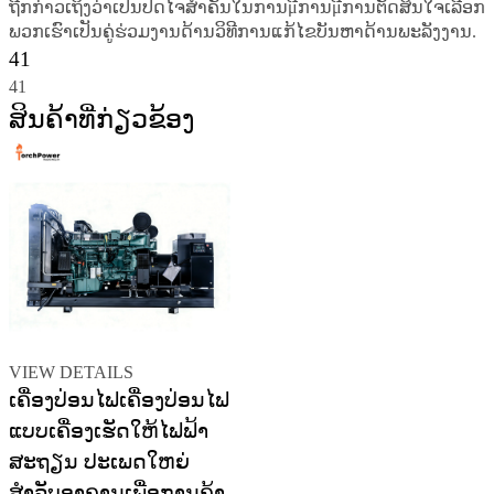
ຖືກກ່າວເຖິງວ່າເປັນປັດໄຈສຳຄັນໃນການμີການμີການຕັດສິນໃຈເລືອກ
ພວກເຮົາເປັນຄູ່ຮ່ວມງານດ້ານວິທີການແກ້ໄຂບັນຫາດ້ານພະລັງງານ.
41
41
ສິນຄ້າທີ່ກ່ຽວຂ້ອງ
VIEW DETAILS
ເຄື່ອງປ່ອນໄຟເຄື່ອງປ່ອນໄຟ
ແບບເຄື່ອງເຮັດໃຫ້ໄຟຟ້າ
ສະຖຽນ ປະເພດໃຫຍ່
ສຳລັບອາຄານເພື່ອການຄ້າ