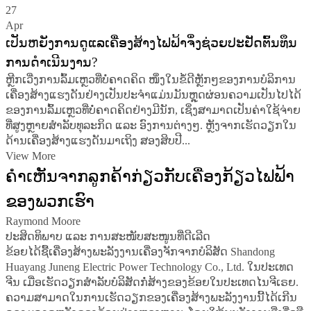
27
Apr
ເປັນຫຍັງການດູແລເຄື່ອງສ້າງໄຟຟ້າຈຶ່ງຊ່ວຍປະຢັດຕົ້ນທຶນ
ການດຳເນີນງານ?
ຫຼີກເວີ່ງການລົ້ມເຫຼວທີ່ບໍ່ຄາດຄິດ ໜຶ່ງໃນຂໍ້ດີຫຼັກໆຂອງການບໍລິການ
ເຄື່ອງສ້າງແຮງດັນຢ່າງເປັນປະຈຳແມ່ນມັນຫຼຸດຜ່ອນຄວາມເປັນໄປໄດ້
ຂອງການລົ້ມເຫຼວທີ່ບໍ່ຄາດຄິດຢ່າງມີນັກ, ເຊິ່ງສາມາດເປັນຄ່າໃຊ້ຈ່າຍ
ທີ່ສູງຫຼາຍສຳລັບທຸລະກິດ ແລະ ອົງການຕ່າງໆ. ຫຼັງຈາກເຮັດວຽກໃນ
ດ້ານເຄື່ອງສ້າງແຮງດັນມາເຖິງ ສອງສິບປີ...
View More
ຄຳເຫັນຈາກລູກຄ້າກ່ຽວກັບເຄື່ອງກ້ຽວໄຟຟ້າ
ຂອງພວກເຮົາ
Raymond Moore
ປະສິດທິພາບ ແລະ ການສະໜັບສະໜູນທີ່ດີເລີດ
ຂ້ອຍໄດ້ຊື້ເຄື່ອງສ້າງພະລັງງານເຄື່ອງຈັກຈາກບໍລິສັດ Shandong
Huayang Juneng Electric Power Technology Co., Ltd. ໃນປະເທດ
ຈີນ ເມື່ອເຮັດວຽກສຳລັບບໍລິສັດກໍ່ສ້າງຂອງຂ້ອຍໃນປະເທດໄນຈີເຣຍ.
ຄວາມສາມາດໃນການເຮັດວຽກຂອງເຄື່ອງສ້າງພະລັງງານນີ້ໄດ້ເກີນ