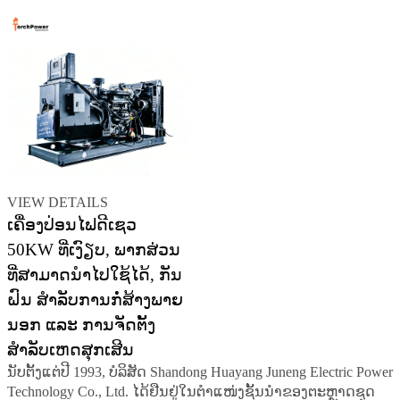
VIEW DETAILS
ເຄື່ອງປ່ອນໄຟດີເຊວ
50KW ທີ່ເງົຽບ, ພາກສ່ວນ
ທີ່ສາມາດນຳໄປໃຊ້ໄດ້, ກັນ
ຝົນ ສຳລັບການກໍ່ສ້າງພາຍ
ນອກ ແລະ ການຈັດຕັ້ງ
ສຳລັບເຫດສຸກເສີນ
ນັບຕັ້ງແຕ່ປີ 1993, ບໍລິສັດ Shandong Huayang Juneng Electric Power
Technology Co., Ltd. ໄດ້ຢືນຢູ່ໃນຕຳແໜ່ງຊັ້ນນຳຂອງຕະຫຼາດຊຸດ