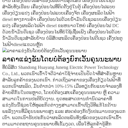
ບ້ານ
ເຄື່ອງປ່ອນໄຟສຳຮອງເພື່ອການສຸກເສີນ
ເຄື່ອງປັ່ນໄຟດີເຊນ
ສຳລັບທັງເຮືອນ
ເຄື່ອງປ່ອນໄຟທີ່ຕິດຕັ້ງຢູ່ໃນຕູ້
ເຄື່ອງປ່ອນໄຟແບບ
ເຄື່ອງປ່ຽນແປງ
ເຄື່ອງປ່ອນໄຟແບບເຄື່ອງຈັກ
ເຄື່ອງຜະລິດໄຟຟ້າ
diesel ທາງການຄ້າ
ເຄື່ອງປ່ອນໄຟດ້ວຍນ້ຳມັນດີເຊວແບບເຄື່ອງປ່ຽນ
ແປງ
ເຄື່ອງຜະລິດໄຟຟ້າ diesel ຂະຫນາດໃຫຍ່
ເຄື່ອງປ່ອນໄຟ DC
ດ້ວຍນ້ຳມັນດີເຊວ
ເຄື່ອງປ່ອນໄຟທີ່ບໍ່ໃຊ້ເຊື້ອເພີງ
ເຄື່ອງປ່ອນໄຟດ້ວຍ
ນ້ຳມັນດີເຊວສຳລັບບ້ານ
ບໍລິສັດຜະລິດເຄື່ອງປ່ອນໄຟດີເຊວ
ເຄົ້ງປະຕູ
ໄຟຟ້າdieselແຂວນຫຼັກ
ລາຄາແຂ່ງຂັນໂດຍບໍ່ຕ້ອງຍົກເວັ້ນຄຸນນະພາບ
ທີ່ບໍລິສັດ Shandong Huayang Juneng Electric Power Technology
Co., Ltd., ພວກເຮົາເຂົ້າໃຈດີວ່າຄ່າໃຊ້ຈ່າຍເປັນປັດໄຈທີ່ສຳຄັນຫຼາຍ
ສຳລັບລູກຄ້າຂອງພວກເຮົາ. ກ່າວເຖິງລາຄາຂອງເຄື່ອງກ້ຽວໄຟຟ້າທີ່
ພວກເຮົາຜະລິດ, ມັນຕ່ຳກວ່າ 10%-15% ເມື່ອທຽບກັບແບບຈຳລອງທີ່
ຄ້າຍຄືກັນໃນຕະຫຼາດ, ໂດຍບໍ່ຕ້ອງເສຍເຄື່ອງຄຸນນະພາບ ຫຼື ຄວາມ
ສາມາດໃນການປະຕິບັດງານ. ຍຸດທະສາດການກຳນົດລາຄາທີ່
ແຂ່ງຂັນນີ້ຊ່ວຍໃຫ້ທຸລະກິດຕ່າງໆສາມາດເຂົ້າເຖິງວິທີແກ້ໄຂດ້ານ
ພະລັງງານທີ່ມີຄຸນນະພາບສູງ ແລະ ສອດຄ່ອງກັບງົບປະມານຂອງພວກ
ເຂົາ. ພວກເຮົາຮັບປະກັນວ່າຜະລິດຕະພັນທັງໝົດຂອງພວກເຮົາເຂົ້າ
ຕາມມາດຕະຖານຄຸນນະພາບທີ່ເຂັ້ມງວດ, ເພື່ອໃຫ້ລູກຄ້າຮູ້ສຶກ