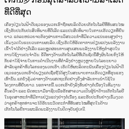
ເทັກນົ罗ີກ່ອນສຸດສຳລັບຄວາມສຳເລັດ
ທີ່ດີທີ່ສຸດ
ເຄື່ອງປ່ຽນໄຟຟ້າດີເຊວຂອງພວກເຮົາຖືກຜະລິດດ້ວຍເຕັກໂນໂລຢີທີ່ທັນສະໄໝ
ເຊິ່ງຮັບປະກັນປະສິດທິພາບທີ່ດີເລີດ ແລະປະສິດທິພາບໃນການເຮັດວຽກທີ່ຍືນ
ຍາວ. ແຕ່ລະຫນ່ວຍຈະຕ້ອງຜ່ານການວິສະວະກຳທີ່ມີຄວາມແນ່ນອນສູງຢ່າງ
ເຂັ້ມງວດໃນຂະບວນການຜະລິດ, ເຊິ່ງເຮັດໃຫ້ອັດຕາການປ່ຽນແປງພະລັງງານ
ເຂົ້າໃຈໄດ້ຢ່າງດີເລີດ ແລະຫຼຸດຜ່ອນການສູນເສຍພະລັງງານໃຫ້ໆຕ່ຳສຸດໃນ
ການໃຊ້ງານປະຈຳວັນ. ຂໍ້ດີທາງດ້ານເຕັກໂນໂລຢີທີ່ເດັ່ນຊັດນີ້ສົ່ງຜົນໂດຍກົງໃຫ້
ກັບຄ່າໃຊ້ຈ່າຍໃນການດຳເນີນງານທີ່ຕ່ຳລົງຢ່າງຫຼວງຫຼາຍໃນໄລຍະຍາວ
ສຳລັບລູກຄ້າທົ່ວໂລກຂອງພວກເຮົາ, ເຮັດໃຫ້ຜະລິດຕະພັນເຄື່ອງປ່ຽນໄຟຟ້າດີ
ເຊວຂອງພວກເຮົາບໍ່ພຽງແຕ່ເຊື່ອຖືໄດ້ສູງໃນສະພາບການເຮັດວຽກທີ່ຮຸນແຮງ
ເທົ່ານັ້ນ, ແຕ່ຍັງຄຸ້ມຄ່າທາງດ້ານເສດຖະກິດຢ່າງຍິ່ງສຳລັບການນຳໃຊ້ໃນ
ໂຄງການທີ່ຍືນຍາວ. ນອກຈາກນີ້, ພວກເຮົາຍັງລົງທຶນຢ່າງຕໍ່ເນື່ອງໃນທີມງານ
ຄົ້ນຄວ້າ ແລະ ພັດທະນາມືອາຊີບເພື່ອຮັກສາຄວາມເປັນຜູ້ນຳດ້ານເຕັກໂນໂລຢີ
ໃນອຸດສາຫະກຳທີ່ມີການປ່ຽນແປງຢ່າງຕໍ່ເນື່ອງ, ແລະຮັບປະກັນຢ່າງເຂັ້ມງວດ
ວ່າລູກຄ້າທຸກທ່ານຈະໄດ້ຮັບນະວັດຕະກຳທີ່ທັນສະໄໝທີ່ສຸດໃນດ້ານ
ເຕັກໂນໂລຢີການຜະລິດພະລັງງານໃນປັດຈຸບັນຢູ່ເสมີ.