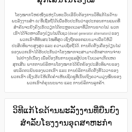
ໂຮງໝາກໃຫຍ່ໜຶ່ງແຫ່ງໃນທະວີບເອີຣົບຕ້ອງການວິທີແກ້ໄຂດ້ານ
ພະລັງງານສຳ dự ທີ່ເຊື່ອຖືໄດ້ເພື່ອຮັບປະກັນວ່າອຸປະກອນການແພດທີ່
ສຳຄັນຈະຍັງຄົງເຮັດວຽກໄດ້ຕະຫຼອດເວລາທີ່ມີການຂາດໄຟ. ພວກ
ເຮົາໄດ້ຈັດຫາເຄື່ອງປ່ຽນໄຟດີເຊວ (diesel generator alternators) ຂອງ
ພວກເຮົາທີ່ທັນສະໄໝທີ່ສຸດ ເຊິ່ງຖືກອອກແບບມາເພື່ອໃຫ້ມີ
ປະສິດທິພາບສູງສຸດ ແລະ ຄວາມເຊື່ອຖືໄດ້. ການຕິດຕັ້ງເຄື່ອງປ່ຽນໄຟ
ຂອງພວກເຮົາໄດ້ຮັບປະກັນວ່າໂຮງໝາກຈະສາມາດຮັກສາການຈ່າຍ
ໄຟຢ່າງຕໍ່ເນື່ອງ ເພື່ອປ້ອງກັນການດູແລຜູ້ປ່ວຍໃນເວລາເກີດເຫດ
ສຸກເສີນ. ພາກການບໍລິຫານໂຮງໝາກໄດ້ຍົກຍ້ອງປະສິດທິພາບຂອງ
ຜະລິດຕະພັນຂອງພວກເຮົາ ແລະ ການບໍລິການຕິດຕັ້ງທີ່ໄວວາຂອງ
ພວກເຮົາ ເຊິ່ງເຮັດໃຫ້ເກີດຄຳເຫັນເຊີດຊູທີ່ເນັ້ນເຖິງຄວາມມຸ່ງໝັ້ນຂອງ
ພວກເຮົາຕໍ່ຄຸນນະພາບ ແລະ ການບໍລິການລູກຄ້າ.
ວິທີແກ້ໄຂດ້ານພະລັງງານທີ່ຍືນຍົງ
ສຳລັບໂຮງງານອຸດສາຫະກຳ