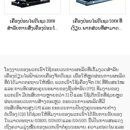
ເຄື່ອງປ່ອນໄຟດີເຊວ 20KW
ເຄື່ອງປ່ອນໄຟດີເຊວ 50KW ທີ່
ສຳລັບການສົ່ງເຄື່ອງປ່ອນໄຟ
ເງົຽບ, ພາກສ່ວນທີ່ສາມາດນຳ
ສຳຮອງໃນເວລາເກີດເຫດສຸກ
ໄປໃຊ້ໄດ້, ກັນຝົນ ສຳລັບການ
ເສິນ ສຳລັບບ້ານ ຫຼື ແຜນການ
ກໍ່ສ້າງພາຍນອກ ແລະ ການ
ຜະລິດຂະໜາດນ້ອຍ
ຈັດຕັ້ງສຳລັບເຫດສຸກເສີນ
ໂຮງງານຂອງພວກເຮົາໃຊ້ຂະບວນການຜະລິດທີ່ເຂັ້ມງວດສຳລັບ
ເຄື່ອງປ່ຽນໄຟຟ້າແບບເຄື່ອງຈັກດີເຊວ. ເພື່ອໃຫ້ຫຼຸດຜ່ອນການຜະລິດ
ທີ່ບໍ່ໄດ້ມາດຕະຖານໃຫ້ໝົດ, ພວກເຮົາໃຊ້ເຄື່ອງຈັກ CNC ທີ່ທັນສະໄໝ
ແລະ ການທົດສອບຄຸນນະພາບຂອງຊິ້ນທຳອິດ (FPQ). ທີມງານຂອງ
ພວກເຮົາ ມີປະສົບການຫຼາຍກວ່າ 32 ປີ ແລະ ໃຊ້ເຕັກນິກທີ່ຊ່ວຍຫຼຸດ
ຜ່ອນຂະບວນການສ້າງຂະເຫຼວ. ຂະບວນການຜະລິດທີ່ມີ
ປະສິດທິພາບສູງ (LM) ແລະ ຂະບວນການປັບປຸງຄຸນນະພາບຢ່າງ
ຕໍ່ເນື່ອງ (CQI) ໄດ້ຊ່ວຍໃຫ້ທີມງານຂອງພວກເຮົາໄດ້ຮັບການຮັບຮອງ
ໃນມາດຕະຖານ ISO9001, ISO14001 ແລະ ISO45001. ນີ້ເປັນການສະແດງ
ເຖິງຄວາມມຸ່ງໝັ້ນຂອງພວກເຮົາຕໍ່ຄຸນນະພາບ, ຄວາມປອດໄພ ແລະ