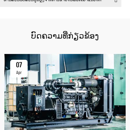
ທ່ານສະຫນັບສະຫນູນຫຼັງຈາກການຂາຍໃຫ້ພວກເຮົາແນວໃດ?
ບົດຄວາມທີ່ກ່ຽວຂ້ອງ
07
Apr