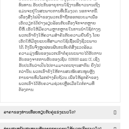
ທົນທານ, ຮັບປະກັນອາຍຸການໃຊ້ງານທີ່ຍາວນານເຖິງ
ແມ່ນຈະຢູ່ໃນສະພາບການທີ່ເຂັ້ມງວດ. ນອກຈາກນີ້,
ເຄື່ອງສົ່ງໄຟຟ້າຂອງພວກເຮົາຖືກອອກແບບມາເພື່ອ
ເຮັດວຽກໄດ້ຢ່າງລຽບລ້ອນກັບເຄື່ອງຈັກຈາກຫຼາຍ
ຍີ່ຫໍ້, ເຮັດໃຫ້ມີຄວາມຫຼາກຫຼາຍໃນການນຳໃຊ້ຕ່າງໆ.
ພວກເຮົາຍັງໃຫ້ຄວາມສຳຄັນກັບຄວາມຍືນຍົງ, ໂດຍ
ເຮັດໃຫ້ມີຮູບແບບທີ່ສາມາດໃຊ້ເຊື້ອເພີງຊີວະພາບ
ໄດ້, ດັ່ງນັ້ນຈຶ່ງຫຼຸດຜ່ອນຜົນກະທົບຕໍ່ສິ່ງແວດລ້ອມ.
ຄວາມມຸ່ງໝັ້ນຂອງພວກເຮົາຕໍ່ຄຸນນະພາບໄດ້ຮັບການ
ຮັບຮອງຈາກການຮັບຮອງເຊັ່ນ: ISO9001 ແລະ CE, ເຊິ່ງ
ຮັບປະກັນວ່າເປັນໄປຕາມມາດຕະຖານສາກົນ. ຍິ່ງໄປ
ກວ່ານັ້ນ, ພວກເຮົາຍັງໃຫ້ການສະໜັບສະໜູນຫຼັງ
ການຂາຍທົ່ວໂລກຢ່າງຄົບຖ້ວນ, ເພື່ອໃຫ້ລູກຄ້າຂອງ
ພວກເຮົາໄດ້ຮັບຄວາມຊ່ວຍເຫຼືອເມື່ອໃດກໍຕາມທີ່
ຕ້ອງການ.
ລາຄາຂອງທ່ານເທືອບທຽບກັບຄູ່ແຂ່ງແນວໃດ?