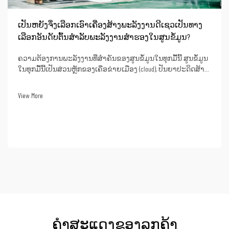
ເປັນຫຍັງຈຶ່ງເລືອກເອົາເຄື່ອງສ້າງພະລັງງານດີເຊວເປັນທາງ
ເລືອກອັນດັບຕົ້ນສຳລັບພະລັງງານສຳຮອງໃນສູນຂໍ້ມູນ?
ຄວາມຕ້ອງການພະລັງງານທີ່ສຳຄັນຂອງສູນຂໍ້ມູນໃນທຸກມື້ນີ້ ສູນຂໍ້ມູນ
ໃນທຸກມື້ນີ້ເປັນສ່ວນຫຼັກຂອງເຄືອຂ່າຍເມືອງ (cloud), ປັນຍາປະດິດສ້າງ
(artificial intelligence), ການທະນາຄານອອນໄລນ໌, ແລະ ການດຳເນີນ
ງານຂໍ້ມູນທາງທຸລະກິດ. ການຂາດພະລັງງານອາດຈະເຮັດໃຫ້ເກີດການ
View More
ຢຸດດຳເນີນງານເປັນເວລາດົນ, ການສູນເສຍຂໍ້ມູນ...
ຄຳສະແດງຂອງລູກຄ້າ