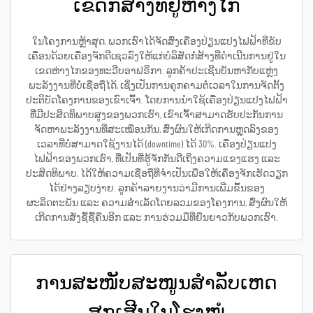
ເຂດກໍ່ສ້າງທີ່ຢູ່ຫ່າງໄກ
ໃນໂຄງການຫຼ້າສຸດ, ພວກເຮົາໄດ້ຈັດສົ່ງເຄື່ອງປ່ຽນແປງໄຟຟ້າທີ່ຂັບ
ເຄື່ອນດ້ວຍເຄື່ອງຈັກດີເຊວລົງໃຫ້ແກ່ບໍລິສັດກໍ່ສ້າງທີ່ດຳເນີນການຢູ່ໃນ
ເຂດຫ່າງໄກຂອງທະວີບອາຟຣິກາ. ລູກຄ້າປະເຊີນບັນຫາກັບແຫຼ່ງ
ພະລັງງານທີ່ບໍ່ເຊື່ອຖືໄດ້, ເຊິ່ງເປັນການຄຸກຄາມຕໍ່ເວລາໃນການຈັດຕັ້ງ
ປະຕິບັດໂຄງການຂອງເຂົາເຈົ້າ. ໂດຍການນຳໃຊ້ເຄື່ອງປ່ຽນແປງໄຟຟ້າ
ທີ່ມີປະສິດທິພາບສູງຂອງພວກເຮົາ, ເຂົາເຈົ້າສາມາດຮັບປະກັນການ
ຈັດຫາພະລັງງານທີ່ສະເໝືອນກັນ, ສົ່ງຜົນໃຫ້ເກີດການຫຼຸດລົງຂອງ
ເວລາທີ່ບໍ່ສາມາດໃຊ້ງານໄດ້ (downtime) ໄດ້ 30%. ເຄື່ອງປ່ຽນແປງ
ໄຟຟ້າຂອງພວກເຮົາ, ທີ່ເປັນທີ່ຮູ້ຈັກກັນດີເຖິງຄວາມແຂງແຮງ ແລະ
ປະສິດທິພາບ, ໄດ້ໃຫ້ຄວາມເຊື່ອຖືທີ່ຈຳເປັນເພື່ອໃຫ້ເຄື່ອງຈັກເຮັດວຽກ
ໄດ້ຢ່າງລຽບງ່າຍ. ລູກຄ້າລາຍງານວ່າມີການເພີ່ມຂຶ້ນຂອງ
ຜະລິດຕະພັນ ແລະ ຄວາມສຳເລັດໂດຍລວມຂອງໂຄງການ, ສົ່ງຜົນໃຫ້
ເກີດການສັ່ງຊື້ຊື້ຄືນອີກ ແລະ ການຮ່ວມມືທີ່ຍືນຍາວກັບພວກເຮົາ.
ການສະໜັບສະໜູນສຳລັບເຫດ
ສຸກເສີນໃນໂຮງໝໍ