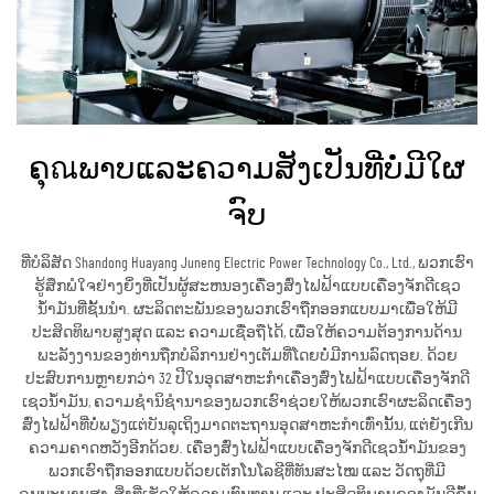
ຄຸณພາບແລະຄວາມສັງເປັນທີ່ບໍ່ມີໃຜ
ຈົບ
ທີ່ບໍລິສັດ Shandong Huayang Juneng Electric Power Technology Co., Ltd., ພວກເຮົາ
ຮູ້ສຶກພໍໃຈຢ່າງຍິ່ງທີ່ເປັນຜູ້ສະຫນອງເຄື່ອງສົ່ງໄຟຟ້າແບບເຄື່ອງຈັກດີເຊວ
ນໍ້າມັນທີ່ຊັ້ນນຳ. ຜະລິດຕະພັນຂອງພວກເຮົາຖືກອອກແບບມາເພື່ອໃຫ້ມີ
ປະສິດທິພາບສູງສຸດ ແລະ ຄວາມເຊື່ອຖືໄດ້, ເພື່ອໃຫ້ຄວາມຕ້ອງການດ້ານ
ພະລັງງານຂອງທ່ານຖືກບໍລິການຢ່າງເຕັມທີ່ໂດຍບໍ່ມີການລົດຖອຍ. ດ້ວຍ
ປະສົບການຫຼາຍກວ່າ 32 ປີໃນອຸດສາຫະກຳເຄື່ອງສົ່ງໄຟຟ້າແບບເຄື່ອງຈັກດີ
ເຊວນໍ້າມັນ, ຄວາມຊຳນິຊຳນາຂອງພວກເຮົາຊ່ວຍໃຫ້ພວກເຮົາຜະລິດເຄື່ອງ
ສົ່ງໄຟຟ້າທີ່ບໍ່ພຽງແຕ່ບັນລຸເຖິງມາດຕະຖານອຸດສາຫະກຳເທົ່ານັ້ນ, ແຕ່ຍັງເກີນ
ຄວາມຄາດຫວັງອີກດ້ວຍ. ເຄື່ອງສົ່ງໄຟຟ້າແບບເຄື່ອງຈັກດີເຊວນໍ້າມັນຂອງ
ພວກເຮົາຖືກອອກແບບດ້ວຍເຕັກໂນໂລຊີທີ່ທັນສະໄໝ ແລະ ວັດຖຸທີ່ມີ