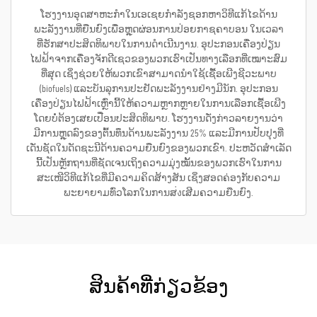
ໂຮງງານອຸດສາຫະກຳໃນເອເຊຍກຳລັງຊອກຫາວິທີແກ້ໄຂດ້ານ
ພະລັງງານທີ່ຍືນຍົງເພື່ອຫຼຸດຜ່ອນການປ່ອຍກາຊຄາບອນ ໃນເວລາ
ທີ່ຮັກສາປະສິດທິພາບໃນການດຳເນີນງານ. ອຸປະກອນເຄື່ອງປ່ຽນ
ໄຟຟ້າຈາກເຄື່ອງຈັກດີເຊວຂອງພວກເຮົາເປັນທາງເລືອກທີ່ເໝາະສົມ
ທີ່ສຸດ ເຊິ່ງຊ່ວຍໃຫ້ພວກເຂົາສາມາດນຳໃຊ້ເຊື້ອເພີງຊີວະພາບ
(biofuels) ແລະບັນລຸການປະຢັດພະລັງງານຢ່າງມີນັກ. ອຸປະກອນ
ເຄື່ອງປ່ຽນໄຟຟ້າເຫຼົ່ານີ້ໃຫ້ຄວາມຫຼາກຫຼາຍໃນການເລືອກເຊື້ອເພີງ
ໂດຍບໍ່ຕ້ອງເສຍເປື່ອນປະສິດທິພາບ. ໂຮງງານດັ່ງກ່າວລາຍງານວ່າ
ມີການຫຼຸດລົງຂອງຕົ້ນທຶນດ້ານພະລັງງານ 25% ແລະມີການປັບປຸງທີ່
ເດັ່ນຊັດໃນດັດຊະນີດ້ານຄວາມຍືນຍົງຂອງພວກເຂົາ. ປະຫວັດສຳເລັດ
ນີ້ເປັນຫຼັກຖານທີ່ຊັດເຈນເຖິງຄວາມມຸ່ງໝັ້ນຂອງພວກເຮົາໃນການ
ສະເໜີວິທີແກ້ໄຂທີ່ມີຄວາມຄິດສ້າງສັນ ເຊິ່ງສອດຄ່ອງກັບຄວາມ
ພະຍາຍາມທົ່ວໂລກໃນການສ่งເສີມຄວາມຍືນຍົງ.
ສິນຄ້າທີ່ກ່ຽວຂ້ອງ