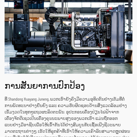
ການສັນຍາການປົກປ້ອງ
ທີ່ Shandong Huayang Juneng, ພວກເຮົາຍັງຄົງມີຄວາມອຸທິດຕົນຢ່າງເຕັມທີ່ຕໍ່
ການພັດທະນາຢ່າງຍືນຍົງ ແລະ ຄວາມຮັບຜິດຊອບດ້ານສິ່ງແວດລ້ອມຢ່າງ
ເຂັ້ມງວດໃນທຸກໆແຖວຜະລິດຕະພັນ. ອຸປະກອນເຄື່ອງປ່ຽນໄຟຟ້າຈາກ
ເຄື່ອງຈັກດີເຊວເປັນເຄື່ອງຄຸນນະພາບສູງຂອງພວກເຮົາ ແມ່ນຖືກອອກ
ແບບຢ່າງມືອາຊີບເພື່ອໃຫ້ເຂົ້າກັນໄດ້ຢ່າງສົມບູນກັບເຊື້ອເພີງຊີວະພາບ
ມາດຕະຖານຕ່າງໆ, ເຮັດໃຫ້ລູກຄ້າທີ່ເຮົາໃຫ້ຄວາມເຄົາລົບສາມາດຫຼຸດຜ່ອນ