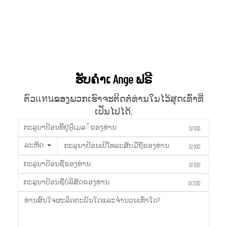
ຮັບຄຳເ Ange ຟຣີ
ຕົວแทนຂອງພວກເຮົາຈະຕິດຕໍ່ທ່ານໃນໄວ້ສຸດເທົ່າທີ່
ເປັນໄປໄດ້.
0/100
ລະຫັດ
0/100
0/100
0/200