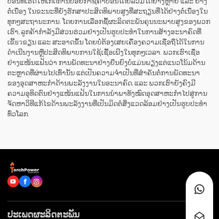
ບ່ອນທີ່ເຮັດໃຫ້ເກີດການປ່ອຍກາຊີຄາບອນໂດຍລວມໄດ້ຢ່າງຫຼາຍ ແລະ ຢ່າງ
ຕໍ່ເນື່ອງ ໃນຂະນະທີ່ຍັງຮັກສາປະສິດທິພາບສູງທີ່ສະຖຽນທີ່ໄດ້ຢ່າງຕໍ່ເນື່ອງໃນ
ທຸກໆສະຖານະການ. ໂດຍການເລືອກຊື້ຜະລິດຕະພັນຄຸນນະພາບສູງຂອງພວກ
ເຮົາ, ລູກຄ້າກຳລັງມີສ່ວນຮ່ວມຢ່າງເປັນຮູບປະທຳໃນການສ້າງອະນາຄົດທີ່
ເຂີ້ยวຂຽນ ແລະ ສະອາດຂຶ້ນ ໂດຍບໍ່ຕ້ອງເສຍເຄື່ອງຄວາມເຊື່ອຖືໄດ້ໃນການ
ດຳເນີນງານຫຼືປະສິດທິພາບການໃຊ້ເຊື້ອເພີງໃນທຸກໆເວລາ. ພວກເຮົາເຊື່ອ
ຢ່າງແໜ້ນແຟ້ນວ່າ ການພັດທະນາຢ່າງຍືນຍົງບໍ່ແມ່ນພຽງແຕ່ແນວໂນ້ມດ້ານ
ຕະຫຼາດທີ່ຜ່ານໄປເທົ່ານັ້ນ ແຕ່ເປັນຄວາມຈຳເປັນທີ່ສຳຄັນຕໍ່ການພັດທະນາ
ຂອງອຸດສາຫະກຳດ້ານພະລັງງານໃນອະນາຄົດ, ແລະ ພວກເຮົາຍັງຄົງມີ
ຄວາມອຸທິດຕົນຢ່າງແໜ້ນແຟ້ນໃນການນຳພາທັງໝົດອຸດສາຫະກຳໄປສູ່ການ
ຈັດຫາວິທີແກ້ໄຂດ້ານພະລັງງານທີ່ເປັນມິດຕໍ່ສິ່ງແວດລ້ອມຢ່າງເປັນຮູບປະທຳ
ທົ່ວໂລກ.
ປະເພດຜະລິດຕະພັນ