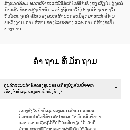
ສິ່ງແວດລ້ອມ. ພວກເຮົາສະເໜີວິທີແກ້ໄຂທີ່ຍືນຍົງສູງ ເຊິ່ງບໍ່ພຽງແຕ່
ມີປະສິດທິພາບສູງເທົ່ານັ້ນ ແຕ່ຍັງຖືກນຳໃຊ້ຢ່າງກວ້າງຂວາງໃນ
ທົ່ວໂລກ. ຈຸດສຳຄັນຂອງພວກເຮົາປະກອບມີອຸດສາຫະກຳດ້ານ
ພະລັງງານ, ການສື່ສານທາງໄລຍະທາງ ແລະ ການກໍ່ສ້າງທີ່ເປັນ
ທາງການ.
ຄໍາ ຖາມ ທີ່ ມັກ ຖາມ
ຄຸນລັກສະນະສຳຄັນຂອງອຸປະກອນເຄື່ອງປ່ຽນໄຟຟ້າຈາກ
ເຄື່ອງຈັກດີເຊວຂອງທ່ານມີຫຍັງບ້າງ?
ເຄື່ອງສົ່ງໄຟຟ້າດີເຊວຂອງພວກເຮົາຖືກອອກແບບ
ດ້ວຍເຕັກໂນໂລຢີທີ່ທັນສະໄໝເພື່ອໃຫ້ມີປະສິດທິພາບ
ແລະ ຄວາມເຊື່ອຖືໄດ້ທີ່ບໍ່ມີໃຜເທີຍທຽບໄດ້. ມັນມີ
ສ່ວນປະກອບທີ່ມີຄຸນນະພາບສູງທີ່ເຮັດໃຫ້ມີຄວາມ