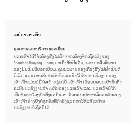
ເດບໍຣາ ມາດຕິນ
คุณภาพและบริการยอดเยี่ยม
ພວກເຮົາໄດ້ໃຊ້ເຄື່ອງສົ່ງໄຟຟ້າຈາກເຄື່ອງຈັກເຊື້ອເພີງຂອງ
Shandong Huayang Juneng ມາເຖິງຫ້າປີແລ້ວ, ແລະ ປະສິດທິພາບ
ຂອງມັນເປັນທີ່ຍອດເຍີ່ຍມ. ຄຸນນະພາບຂອງເຄື່ອງສົ່ງໄຟຟ້າເປັນທີ່
ດີເລີດ, ແລະ ການຮັບປະກັນທີ່ພວກເຮົາໄດ້ຮັບຈາກທີມງານຂອງ
ເຂົາເຈົ້າແມ່ນບໍ່ມີໃຜເທົ່າທຽບໄດ້. ເຂົາເຈົ້າໄດ້ຊ່ວຍພວກເຮົາຕິດຕັ້ງ
ລະບົບພະລັງງານສຳ dựກັນຂອງພວກເຮົາ, ແລະ ພວກເຮົາບໍ່ໄດ້
ເກີດບັນຫາໃດໆນັບຕັ້ງແຕ່ນັ້ນມາ. ຂ້ອຍແນະນຳຜະລິດຕະພັນຂອງ
ເຂົາເຈົ້າຢ່າງຍິ່ງຕໍ່ທຸກຄົນທີ່ກຳລັງຊອກຫາວິທີແກ້ໄຂດ້ານ
ພະລັງງານທີ່ເຊື່ອຖືໄດ້.