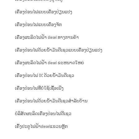
ເຄື່ອງປ່ອນໄຟແບບເຄື່ອງປ່ຽນແປງ
ເຄື່ອງປ່ອນໄຟແບບເຄື່ອງຈັກ
ເຄື່ອງຜະລິດໄຟຟ້າ diesel ທາງການຄ້າ
ເຄື່ອງປ່ອນໄຟດ້ວຍນ້ຳມັນດີເຊວແບບເຄື່ອງປ່ຽນແປງ
ເຄື່ອງຜະລິດໄຟຟ້າ diesel ຂະຫນາດໃຫຍ່
ເຄື່ອງປ່ອນໄຟ DC ດ້ວຍນ້ຳມັນດີເຊວ
ເຄື່ອງປ່ອນໄຟທີ່ບໍ່ໃຊ້ເຊື້ອເພີງ
ເຄື່ອງປ່ອນໄຟດ້ວຍນ້ຳມັນດີເຊວສຳລັບບ້ານ
ບໍລິສັດຜະລິດເຄື່ອງປ່ອນໄຟດີເຊວ
ເຄົ້ງປະຕູໄຟຟ້າdieselແຂວນຫຼັກ