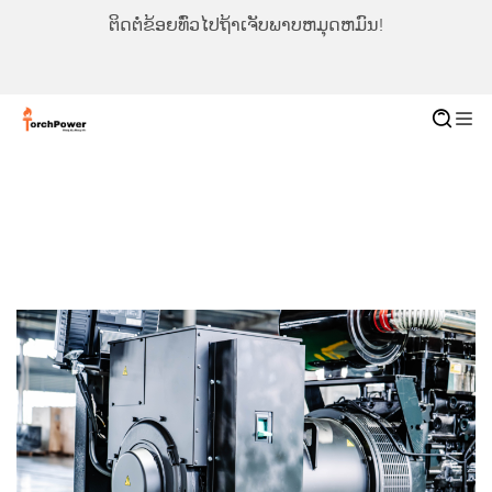
ຕິດຕໍ່ຂ້ອຍທົ່ວໄປຖ້າເຈັບພາບຫມຸດຫມົນ!