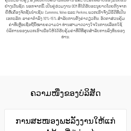
ຄຸນນະພາບສູງ, ສິ່ງທີ່ເຮັດໃຫ້ຄວາມທົນທານ ແລະ ປະສິດທິພາບຂອງມັນດີຂຶ້ນ
ຢ່າງເດັ່ນຊັດ. ນອກຈາກນີ້, ເປັນຄູ່ຮ່ວມງານ OEM ທີ່ໄດ້ຮັບອະນຸຍາດໂດຍກົງຈາກ
ຍີ່ຫໍ້ເຄື່ອງຈັກຊັ້ນນຳເຊັ່ນ: Cummins, Volvo ແລະ Perkins, ພວກເຮົາຈຶ່ງມີຂໍ້ດີທີ່ເປັນ
ເອກະລັກ: ລາຄາຕ່ຳລົງ 10%-15% ສຳລັບການຕັ້ງຄ່າດຽວກັນ. ອັດຕາສ່ວນຄຸ້ມ
ຄ່າທີ່ເຫຼືອເຊື່ອຖືນີ້ໝາຍຄວາມວ່າ ທ່ານສາມາດວາງໃຈໃນການເລືອກໃຊ້
ບໍລິການຂອງພວກເຮົາເພື່ອໃຫ້ໄດ້ຮັບຄຸ້ມຄ່າທີ່ດີທີ່ສຸດສຳລັບການລົງທຶນຂອງ
ທ່ານ.
ຮັບເອົາລາຄາ
ຄວາມໜື່ງຂອງບໍລິສັດ
ການສະໜອງພະລັງງານໃຫ້ແກ່