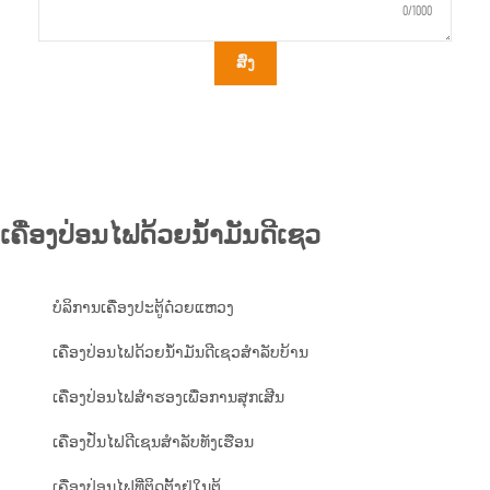
0/1000
ສົ່ງ
ເຄື່ອງປ່ອນໄຟດ້ວຍນ້ຳມັນດີເຊວ
ບໍລິການເຄື່ອງປະຕູ້ດ໋ວຍແຫວງ
ເຄື່ອງປ່ອນໄຟດ້ວຍນ້ຳມັນດີເຊວສຳລັບບ້ານ
ເຄື່ອງປ່ອນໄຟສຳຮອງເພື່ອການສຸກເສີນ
ເຄື່ອງປັ່ນໄຟດີເຊນສຳລັບທັງເຮືອນ
ເຄື່ອງປ່ອນໄຟທີ່ຕິດຕັ້ງຢູ່ໃນຕູ້