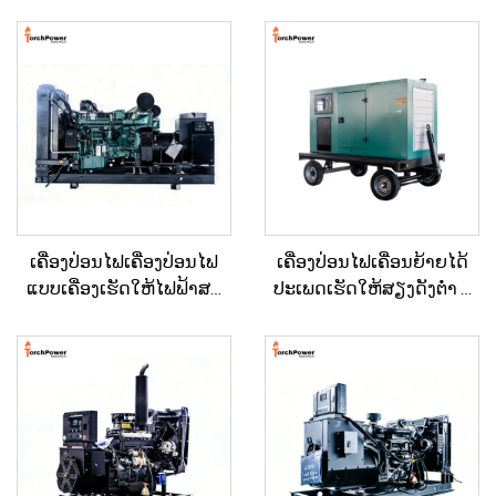
ເຄື່ອງປ່ອນໄຟເຄື່ອງປ່ອນໄຟ
ເຄື່ອງປ່ອນໄຟເຄື່ອນຍ້າຍໄດ້
ແບບເຄື່ອງເຮັດໃຫ້ໄຟຟ້າສະ
ປະເພດເຮັດໃຫ້ສຽງດັງຕ່ຳ ທີ່
ຖຽນ ປະເພດໃຫຍ່ ສຳລັບ
ຕິດຕັ້ງຢູ່ໃນລົດເປີດ (Trailer)
ອາຄານເພື່ອການຄ້າ ແລະ
ສຳລັບການໃຊ້ໃນເວລາฉຸກ
ເຄື່ອງປ່ອນໄຟດີເຊວສຳລັບການ
ເຕີນ
ສະຫງາດໄຟສຳຮອງ