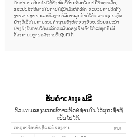
ມັນສາມາດປ່ອນໄຟໃຫ້ທັງໝົດທີ່ບ້ານຂ້ອຍໂດຍບໍ່ມີບັນຫາເລີຍ,
ແລະປະສິດທິພາບໃນການໃຊ້ນ້ຳມັນກໍດີເລີດ. ຂະບວນການຕິດຕັ້ງ
ງ່າຍດາຍຫຼາຍ, ແລະທີມງານບໍລິການລູກຄ້າກໍໃຫ້ຄວາມຊ່ວຍເຫຼືອ
ຢ່າງດີເລີດໃນການຕອບຄຳຖາມທັງໝົດຂອງຂ້ອຍ. ຂ້ອຍແນະນຳ
ຢ່າງຍິ່ງໃນການໃຊ້ຜະລິດຕະພັນຂອງເຂົາເຈົ້າໃຫ້ແກ່ທຸກຄົນທີ່
ຕ້ອງການແຫຼ່ງພະລັງງານທີ່ເຊື່ອຖືໄດ້.
ຮັບຄຳເ Ange ຟຣີ
ຕົວแทนຂອງພວກເຮົາຈະຕິດຕໍ່ທ່ານໃນໄວ້ສຸດເທົ່າທີ່
ເປັນໄປໄດ້.
0/100