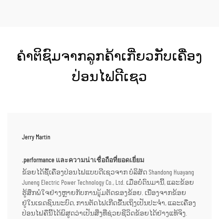
ຄຳຕິຊົມຈາກລູກຄ້າເກີ່ຍວກັບເຄື່ອງ
ປ່ອນໄຟດີເຊວ
Jerry Martin
.performance และความน่าเชื่อถือที่ยอดเยี่ยม
ຂ້ອຍໄດ້ຊື້ເຄື່ອງປ່ອນໄຟແບບດີເຊວຈາກ ບໍລິສັດ Shandong Huayang
Juneng Electric Power Technology Co., Ltd. ເມື່ອບໍ່ດົນມານີ້, ແລະຂ້ອຍ
ຮູ້ສຶກພໍໃຈຢ່າງຫຼາຍກັບການμຸ້ມຕັດຂອງຂ້ອຍ. ເນື່ອງຈາກຂ້ອຍ
ຢູ່ໃນເຂດຊົນນະບົດ, ການຕັດໄຟເກີດຂື້ນເຖິງເປັນປະຈຳ, ແລະເຄື່ອງ
ປ່ອນໄຟຄືນີ້ໄດ້ພິສູດວ່າເປັນສິ່ງທີ່ຊ່ວຍຊີວິດຂ້ອຍໄດ້ຢ່າງແທ້ຈິງ.