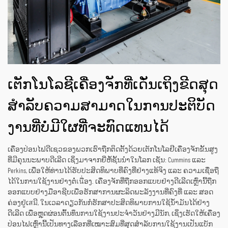
ເຕັກໂນໂລຊີເຄື່ອງຈັກທີ່ເດັ່ນເຖິງຂີດສຸດ
ສຳລັບຄວາມສາມາດໃນການປະຕິບັດ
ງານທີ່ບໍ່ມີໃຜທີ່ຈະທົດແທນໄດ້
ເຄື່ອງປ່ອນໄຟດີເຊວຂອງພວກເຮົາຖືກຕິດຕັ້ງດ້ວຍເຕັກໂນໂລຢີເຄື່ອງຈັກຂັ້ນສູງ
ທີ່ມີຄຸນນະພາບດີເລີດ ເຊິ່ງມາຈາກຍີ່ຫໍ້ຊັ້ນນຳໃນໂລກ ເຊັ່ນ: Cummins ແລະ
Perkins, ເພື່ອໃຫ້ທ່ານໄດ້ຮັບປະສິດທິພາບທີ່ຄົງທີ່ຢ່າງແທ້ຈິງ ແລະ ຄວາມເຊື່ອຖື
ໄດ້ໃນການໃຊ້ງານຢ່າງຕໍ່เนື່ອງ. ເຄື່ອງຈັກທີ່ຖືກອອກແບບຢ່າງດີເລີດເຫຼົ່ານີ້ຖືກ
ອອກແບບຢ່າງມືອາຊີບເພື່ອຮັກສາການຜະລິດພະລັງງານທີ່ຄົງທີ່ ແລະ ສອດ
ຄ່ອງຢູ່ເสมີ, ໃນເວລາດຽວກັນກໍຮັກສາປະສິດທິພາບການໃຊ້ນ້ຳມັນໄດ້ຢ່າງ
ດີເລີດ ເພື່ອຫຼຸດຜ່ອນຕົ້ນທຶນການໃຊ້ງານປະຈຳວັນຢ່າງມີນັກ, ເຊິ່ງເຮັດໃຫ້ເຄື່ອງ
ປ່ອນໄຟເຫຼົ່ານີ້ເປັນທາງເລືອກທີ່ເໝາະສົມທີ່ສຸດສຳລັບການໃຊ້ງານເປັນແບັກ