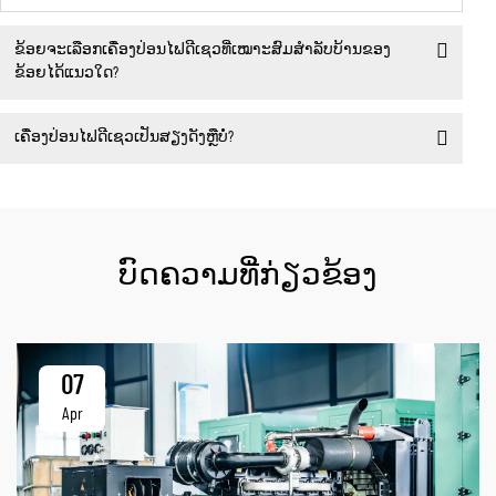
ຂ້ອຍຈະເລືອກເຄື່ອງປ່ອນໄຟດີເຊວທີ່ເໝາະສົມສຳລັບບ້ານຂອງ
ຂ້ອຍໄດ້ແນວໃດ?
ເຄື່ອງປ່ອນໄຟດີເຊວເປັນສຽງດັງຫຼືບໍ່?
ບົດຄວາມທີ່ກ່ຽວຂ້ອງ
07
Apr