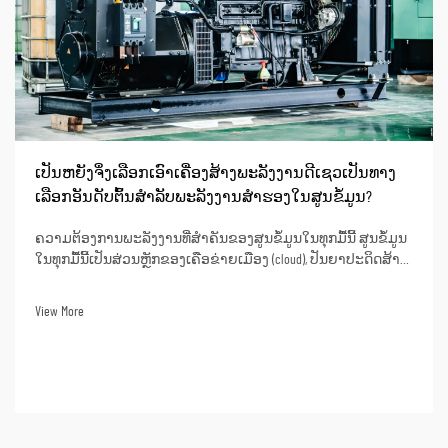
ເປັນຫຍັງຈຶ່ງເລືອກເອົາເຄື່ອງສ້າງພະລັງງານດີເຊວເປັນທາງ
ເລືອກອັນດັບຕົ້ນສຳລັບພະລັງງານສຳຮອງໃນສູນຂໍ້ມູນ?
ຄວາມຕ້ອງການພະລັງງານທີ່ສຳຄັນຂອງສູນຂໍ້ມູນໃນທຸກມື້ນີ້ ສູນຂໍ້ມູນ
ໃນທຸກມື້ນີ້ເປັນສ່ວນຫຼັກຂອງເຄືອຂ່າຍເມືອງ (cloud), ປັນຍາປະດິດສ້າງ
(artificial intelligence), ການທະນາຄານອອນໄລນ໌, ແລະ ການດຳເນີນ
ງານຂໍ້ມູນທາງທຸລະກິດ. ການຂາດພະລັງງານອາດຈະເຮັດໃຫ້ເກີດການ
View More
ຢຸດດຳເນີນງານເປັນເວລາດົນ, ການສູນເສຍຂໍ້ມູນ...