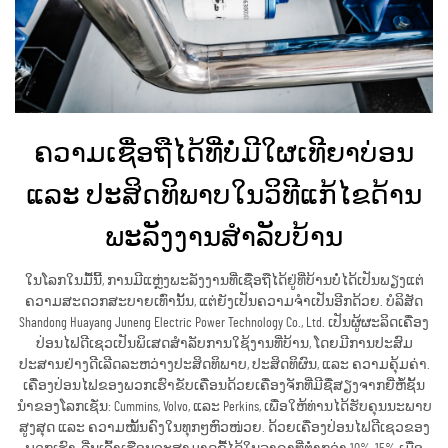
ຄວາມເຊື່ອຖືໄດ້ທີ່ບໍ່ມີໃຜເທີຍາບ່ອນ
ແລະ ປະສິດທິພາບໃນວິທີແກ້ໄຂດ້ານ
ພະລັງງານສຳລັບບ້ານ
ໃນໂລກໃນມື້ນີ້, ການມີແຫຼ່ງພະລັງງານທີ່ເຊື່ອຖືໄດ້ຢູ່ທີ່ບ້ານບໍ່ໄດ້ເປັນພຽງແຕ່
ຄວາມສະດວກສະບາຍເທົ່ານັ້ນ, ແຕ່ຍັງເປັນຄວາມຈຳເປັນອີກດ້ວຍ. ບໍລິສັດ
Shandong Huayang Juneng Electric Power Technology Co., Ltd. ເປັນຜູ້ຜະລິດເຄື່ອງ
ປ່ອນໄຟດີເຊວເປັນພິເສດສຳລັບການໃຊ້ງານທີ່ບ້ານ, ໂດຍມີການປະສົມ
ປະສານຢ່າງດີເລີດລະຫວ່າງປະສິດທິພາບ, ປະສິດທິຜົນ, ແລະ ຄວາມຄຸ້ມຄ່າ.
ເຄື່ອງປ່ອນໄຟຂອງພວກເຮົາຂັບເຄື່ອນດ້ວຍເຄື່ອງຈັກທີ່ມີຊື່ສຽງຈາກຍີ່ຫໍ້ຊັ້ນ
ນຳຂອງໂລກເຊັ່ນ: Cummins, Volvo, ແລະ Perkins, ເພື່ອໃຫ້ທ່ານໄດ້ຮັບຄຸນນະພາບ
ສູງສຸດ ແລະ ຄວາມໝັ້ນຄົງໃນທຸກໆຫົວໜ່ວຍ. ດ້ວຍເຄື່ອງປ່ອນໄຟດີເຊວຂອງ