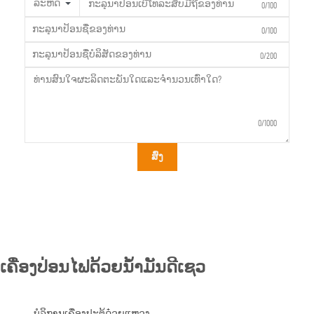
ລະຫັດ
0/100
0/100
0/200
0/1000
ສົ່ງ
ເຄື່ອງປ່ອນໄຟດ້ວຍນ້ຳມັນດີເຊວ
ບໍລິການເຄື່ອງປະຕູ້ດ໋ວຍແຫວງ