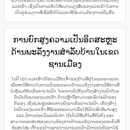
ຄວາມເຊື່ອຖືໄດ້ ແລະ ປະສິດທິພາບຂອງເຄື່ອງປ່ອນໄຟຟ້າດີເຊວຂອງ
ພວກເຮົາ, ເຊິ່ງເປັນການເຮັດໃຫ້ຄວາມມຸ່ງໝັ້ນຂອງພວກເຮົາໃນການ
ເປັນຄູ່ຮ່ວມງານທີ່ເຊື່ອຖືໄດ້ໃນເວລາທີ່ມີຄວາມຕ້ອງການເພີ່ມຂຶ້ນ.
ການຍົກສູງຄວາມເປັນອິດສະຫຼະ
ດ້ານພະລັງງານສຳລັບບ້ານໃນເຂດ
ຊານເມືອງ
ໃນປີ 2020, ພວກເຮົາໄດ້ຮ່ວມມືກັບເຈົ້າຂອງບ້ານທີ່ຢູ່ໃນເຂດຊານແດນ
ເພື່ອຫາວິທີການໃນການເປັນເອກະລາດດ້ານພະລັງງານຜ່ານວິທີການທີ່
ບໍ່ເຊື່ອມຕໍ່ກັບເຄືອຂ່າຍໄຟຟ້າ. ໂດຍການຕິດຕັ້ງເครື່ອງສ້າງໄຟຟ້າດ້ວຍ
ນ້ຳມັນດີເຊວຂອງພວກເຮົາ, ບ້ານເຫຼົ່ານີ້ສາມາດຜະລິດໄຟຟ້າຂອງ
ຕົນເອງ, ເຊິ່ງຊ່ວຍຫຼຸດຜ່ອນການພຶ່ງພາເຄືອຂ່າຍໄຟຟ້າ. ເຄື່ອງສ້າງ
ໄຟຟ້າຂອງພວກເຮົາ ທີ່ຖືກອອກແບບມາເພື່ອໃຫ້ມີປະສິດທິພາບສູງ
ແລະ ມີການປ່ອຍມົນລະພິດຕ່ຳ ໄດ້ເປັນວິທີແກ້ໄຂທີ່ຍືນຍົງ ແລະ
ສາມາດຕອບສະໜອງຄວາມຕ້ອງການດ້ານພະລັງງານຂອງຄອບຄົວທີ່
ທັນສະໄໝ. ເຈົ້າຂອງບ້ານລາຍງານວ່າພວກເຂົາມີການປະຢັດຄ່າໃຊ້