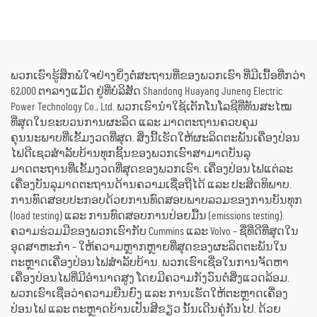
ເສິນ ສຳລັບບ້ານ ຫຼື ແຜນການ
ກໍ່ສ້າງພາຍນອກ ແລະ ການ
ຜະລິດຂະໜາດນ້ອຍ
ຈັດຕັ້ງສຳລັບເຫດສຸກເສີນ
ພວກເຮົາຮູ້ສຶກພໍໃຈຢ່າງຍິ່ງຕໍ່ສະຖານທີ່ຂອງພວກເຮົາ ທີ່ມີເນື້ອທີ່ກວ່າ
62,000 ຕາລາງແມັດ ຢູ່ທີ່ບໍລິສັດ Shandong Huayang Juneng Electric
Power Technology Co., Ltd. ພວກເຮົານຳໃຊ້ເຕັກໂນໂລຊີທີ່ທັນສະໄໝ
ທີ່ສຸດໃນຂະບວນການຜະລິດ ແລະ ມາດຕະຖານຄວບຄຸມ
ຄຸນນະພາບທີ່ເຂັ້ມງວດທີ່ສຸດ. ສິ່ງນີ້ເຮັດໃຫ້ຜະລິດຕະພັນເຄື່ອງປ່ອນ
ໄຟດີເຊວສຳລັບບ້ານທຸກຊິ້ນຂອງພວກເຮົາສາມາດບັນລຸ
ມາດຕະຖານທີ່ເຂັ້ມງວດທີ່ສຸດຂອງພວກເຮົາ. ເຄື່ອງປ່ອນໄຟແຕ່ລະ
ເຄື່ອງບັນລຸມາດຕະຖານດ້ານຄວາມເຊື່ອຖືໄດ້ ແລະ ປະສິດທິພາບ.
ການທົດສອບປະກອບດ້ວຍການທົດສອບພາບລວມຂອງການບັນທຸກ
(load testing) ແລະ ການທົດສອບການປ່ອຍມື້ນ (emissions testing).
ຄວາມຮ່ວມມືຂອງພວກເຮົາກັບ Cummins ແລະ Volvo – ຊື່ທີ່ດີທີ່ສຸດໃນ
ອຸດສາຫະກຳ – ໃຫ້ຄວາມຫຼາກຫຼາຍທີ່ສຸດຂອງຜະລິດຕະພັນໃນ
ຕະຫຼາດເຄື່ອງປ່ອນໄຟສຳລັບບ້ານ. ພວກເຮົາເຊື່ອໃນການຈັດຫາ
ເຄື່ອງປ່ອນໄຟທີ່ມີອຳນາດສູງ ໂດຍມີຄວາມກັງວົນຕໍ່ສິ່ງແວດລ້ອມ.
ພວກເຮົາເຊື່ອວ່າຄວາມຍືນຍົງ ແລະ ການເຮັດໃຫ້ຕະຫຼາດເຄື່ອງ
ປ່ອນໄຟ ແລະ ຕະຫຼາດບ້ານເປັນສີຂຽວ ນັ້ນເດີນຄູ່ກັນໄປ. ດ້ວຍ