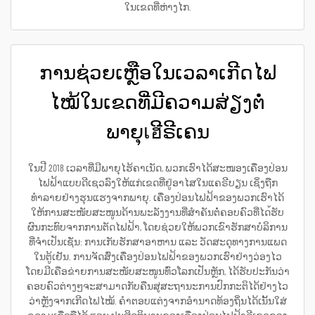
ໃນເຂດທີ່ຫ່າງໄກ.
ການຊ່ວຍເຫຼືອໃນເວລາເກີດໄຟ
ໄໝ້ໃນເຂດທີ່ມີຄວາມສ່ຽງຕໍ່
ພາຍຸเฮີຣີເຄນ
ໃນປີ 2018 ເວລາທີ່ມີພາຍຸໄຮ້ຄາເນັດ, ພວກເຮົາໄດ້ສະໜອງເຄື່ອງປ່ອນ
ໄຟຟ້າແບບດີເຊວລົງໃຫ້ແກ່ເຂດທີ່ຢູ່ອາໄສໃນແຄຣີບຽນ ເຊິ່ງຖືກ
ທຳລາຍຢ່າງຮຸນແຮງຈາກພາຍຸ. ເຄື່ອງປ່ອນໄຟຟ້າຂອງພວກເຮົາໄດ້
ໃຫ້ການສະໜັບສະໜູນດ້ານພະລັງງານທີ່ສຳຄັນຕໍ່ຄອບຄົວທີ່ໄດ้ຮັບ
ຜົນກະທົບຈາກການຕັດໄຟຟ້າ, ໂດຍຊ່ວຍໃຫ້ພວກເຂົາຮັກສາບໍລິການ
ທີ່ຈຳເປັນເຊັ່ນ: ການເກັບຮັກສາອາຫານ ແລະ ວັດສະດຸທາງການແພດ
ໃນຕູ້ເຢັນ. ການຈັດສົ່ງເຄື່ອງປ່ອນໄຟຟ້າຂອງພວກເຮົາຢ່າງວ່ອງໄວ
ໂດຍມີເຄືອຂ່າຍການສະໜັບສະໜູນທົ່ວໂລກເປັນຫຼັກ, ໄດ້ຮັບປະກັນວ່າ
ຄອບຄົວຕ່າງໆຈະສາມາດກັບຄືນສู่ສະຖານະການປົກກະຕິໄດ້ຢ່າງໄວ
ວ່າຫຼັງຈາກເກີດໄຟໄໝ້. ຄຳຕອບແຕ່ງຈາກອຳນາດທ້ອງຖິ່ນໄດ້ເນັ້ນໃສ່