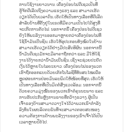
ການໃຊ້ງານຍາວນານ. ເຄື່ອງປ່ອນໄຟດີເຊວເປັນທີ່
ຮູ້ຈັກດີເລີດເຖິງຄວາມແຂງແຮງ ແລະ ສາມາດເຮັດ
ວຽກໄດ້ເປັນເວລາດົນ, ເຮັດໃຫ້ເປັນທາງເລືອກທີ່ດີເລີດ
ສຳລັບບ້ານທີ່ຕັ້ງຢູ່ໃນເຂດທີ່ມີຄວາມເປັນໄປໄດ້ສູງທີ່
ຈະເກີດການຕັດໄຟ. ນອກຈາກນີ້ ເຄື່ອງປ່ອນໄຟດີເຊວ
ຍັງໃຫ້ພະລັງງານອອກມາຫຼາຍກວ່າເຄື່ອງປ່ອນໄຟທີ່
ໃຊ້ນ້ຳມັນເບີນຊິນ, ເຮັດໃຫ້ອຸປະກອນທັງໝົດໃນບ້ານ
ສາມາດເຮັດວຽກໄດ້ຢ່າງມີປະສິດທິຜົນ. ນອກຈາກນີ້
ນ້ຳມັນດີເຊວມັກຈະມີລາຄາຖືກກວ່າ ແລະ ມີໃຫ້ໃຊ້
ງານໄດ້ງ່າຍກວ່ານ້ຳມັນເບີນຊິນ, ເຊິ່ງຈະຊ່ວຍປະຢັດ
ເງິນໄດ້ຫຼາຍໃນໄລຍະຍາວ. ເຄື່ອງປ່ອນໄຟຂອງພວກ
ເຮົາຖືກອອກແບບດ້ວຍເຕັກໂນໂລຊີທີ່ທັນສະໄໝເພື່ອ
ຫຼຸດຜ່ອນການປ່ອຍມົນລະພິດໃຫ້ໜ້ອຍທີ່ສຸດ, ເຮັດໃຫ້
ເປັນທາງເລືອກທີ່ເປັນມິດຕໍ່ສິ່ງແວດລ້ອມ. ນອກຈາກນີ້
ດ້ວຍຄວາມມຸ່ງໝັ້ນຂອງພວກເຮົາຕໍ່ຄຸນນະພາບ ແລະ
ການຮັບປະກັນຫຼັງການຂາຍທີ່ກວ້າງຂວາງ, ຜູ້ເປັນ
ເຈົ້າຂອງບ້ານສາມາດວາງໃຈໄດ້ວ່າພວກເຂົາກຳລັງ
ລົງທຶນໃນຜະລິດຕະພັນທີ່ຈະສາມາດຕອບສະໜອງ
ຄວາມຕ້ອງການດ້ານພະລັງງານຂອງເຂົາເຈົ້າໄດ້ເປັນ
ເວລາຫຼາຍປີຕໍ່ໄປ.