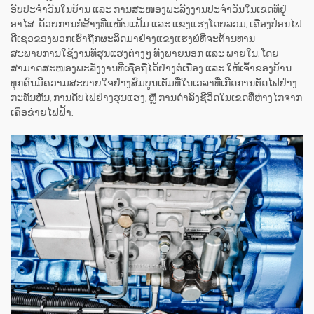
ອັບປະຈຳວັນໃນບ້ານ ແລະ ການສະໜອງພະລັງງານປະຈຳວັນໃນເຂດທີ່ຢູ່
ອາໄສ. ດ້ວຍການກໍ່ສ້າງທີ່ແໜ້ນແຟ້ມ ແລະ ແຂງແຮງໂດຍລວມ, ເຄື່ອງປ່ອນໄຟ
ດີເຊວຂອງພວກເຮົາຖືກຜະລິດມາຢ່າງແຂງແຮງພໍທີ່ຈະຕ້ານທານ
ສະພາບການໃຊ້ງານທີ່ຮຸນແຮງຕ່າງໆ ທັງພາຍນອກ ແລະ ພາຍໃນ, ໂດຍ
ສາມາດສະໜອງພະລັງງານທີ່ເຊື່ອຖືໄດ້ຢ່າງຕໍ່ເນື່ອງ ແລະ ໃຫ້ເຈົ້າຂອງບ້ານ
ທຸກຄົນມີຄວາມສະບາຍໃຈຢ່າງສົມບູນເຕັມທີ່ໃນເວລາທີ່ເກີດການຕັດໄຟຢ່າງ
ກະທັນຫັນ, ການດັບໄຟຢ່າງຮຸນແຮງ, ຫຼື ການດຳລົງຊີວິດໃນເຂດທີ່ຫ່າງໄກຈາກ
ເຄືອຂ່າຍໄຟຟ້າ.