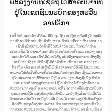
ພະລັງງານທີ່ເຊື່ອຖືໄດ້ສຳລັບບ້ານທີ່
ຢູ່ໃນເຂດຊົນນະບົດຂອງທະວີບ
ອາຟຣິກາ
ໃນປີ 2015, ພວກເຮົາໄດ້ຮ່ວມມືກັບຊຸມຊົນເຂດຊົນນະບົດໜຶ່ງໃນທະວີບ
ອາຟຣິກາ ທີ່ເຄີຍປະເຊີນກັບບັນຫາໄຟດັບບໍ່ປະກົດຕາເປັນເວລາຍາວ
ເຊິ່ງສົ່ງຜົນຕໍ່ການດຳລົງຊີວິດປະຈຳວັນ ແລະ ກິດຈະກຳດ້ານ
ເສດຖະກິດ. ໂດຍການຈັດຫາເຄື່ອງປ່ອນໄຟແບບດີເຊວລະຫວ່າງຂອງ
ພວກເຮົາໃຫ້, ພວກເຮົາໄດ້ຊ່ວຍໃຫ້ຊຸມຊົນດັ່ງກ່າວສາມາດສ້າງຕັ້ງ
ລະບົບພະລັງງານທີ່ເຊື່ອຖືໄດ້ສຳລັບບ້ານເຮືອນ ແລະ ລາວາງານ
ທ້ອງຖິ່ນ. ເຄື່ອງປ່ອນໄຟເຫຼົ່ານີ້ ມີເຄື່ອງຈັກຈາກຍີ່ຫໍ້ທີ່ມີຊື່ສຽງ, ແລະ
ສາມາດໃຫ້ປະສິດທິພາບທີ່ສະເໝືອນກັນຢ່າງຕໍ່ເນື່ອງ ເຖິງແມ່ນວ່າຈະ
ຢູ່ໃນສະພາບການທີ່ທ້າທາຍ. ດັ່ງນັ້ນ, ລາວາງານທ້ອງຖິ່ນຈຶ່ງເຕີບໂຕ,
ແລະ ຄອບຄົວຕ່າງໆກໍສາມາດໃຊ້ໄຟໄດ້ຢ່າງຕໍ່ເນື່ອງສຳລັບການ
ສະຫວ່າງ, ການຫຸງຕົ້ມ, ແລະ ການບັນເທີງ. ໂຄງການນີ້ບໍ່ພຽງແຕ່ປັບປຸງ
ຄຸນນະພາບຊີວິດຂອງປະຊາຊົນເທົ່ານັ້ນ, ແຕ່ຍັງສົ່ງເສີມການເຕີບໂຕ
ດ້ານເສດຖະກິດໃນເຂດດັ່ງກ່າວອີກດ້ວຍ, ໂດຍສະແດງໃຫ້ເຫັນເຖິງປະ
ສິດທິຜົນຂອງເຄື່ອງປ່ອນໄຟແບບດີເຊວລະຫວ່າງຂອງພວກເຮົາໃນ
ການຕອບສະຫນອງຄວາມຕ້ອງການດ້ານພະລັງງານຂອງບ້ານເຮືອນ