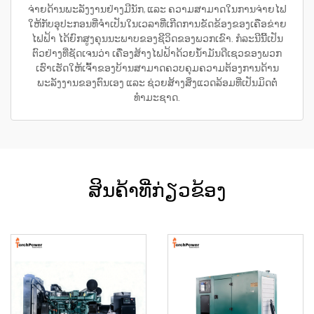
ຈ່າຍດ້ານພະລັງງານຢ່າງມີນັກ, ແລະ ຄວາມສາມາດໃນການຈ່າຍໄຟ
ໃຫ້ກັບອຸປະກອນທີ່ຈຳເປັນໃນເວລາທີ່ເກີດການຂັດຂ້ອງຂອງເຄືອຂ່າຍ
ໄຟຟ້າ ໄດ້ຍົກສູງຄຸນນະພາບຂອງຊີວິດຂອງພວກເຂົາ. ກໍລະນີນີ້ເປັນ
ຕົວຢ່າງທີ່ຊັດເຈນວ່າ ເຄື່ອງສ້າງໄຟຟ້າດ້ວຍນ້ຳມັນດີເຊວຂອງພວກ
ເຮົາເຮັດໃຫ້ເຈົ້າຂອງບ້ານສາມາດຄວບຄຸມຄວາມຕ້ອງການດ້ານ
ພະລັງງານຂອງຕົນເອງ ແລະ ຊ່ວຍສ້າງສິ່ງແວດລ້ອມທີ່ເປັນມິດຕໍ່
ທຳມະຊາດ.
ສິນຄ້າທີ່ກ່ຽວຂ້ອງ