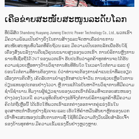
ເຄືອຂ່າຍສະໜັບສະໜູນລະດັບໂລກ
ທີ່ບໍລິສັດ Shandong Huayang Juneng Electric Power Technology Co., Ltd., ພວກເຮົາ
ມີຄວາມພ້ອມເປັນຢ່າງຍິ່ງໃນການສ້າງແລະຈັດຫາເຄືອຂ່າຍການ
ສະໜັບສະໜູນທົ່ວໂລກທີ່ຄົບຖ້ວນ ແລະ ມີຄວາມເປັນເອກະລັກເພື່ອຮັບໃຊ້
ເຄື່ອງສົ່ງພະລັງງານດີເຊວ໌ຄຸນນະພາບສູງຂອງພວກເຮົາ. ການບໍລິການຫຼັງການ
ຂາຍທີ່ເຊື່ອຖືໄດ້ 24/7 ຂອງພວກເຮົາ ຮັບປະກັນວ່າລູກຄ້າທຸກທ່ານຈະໄດ້ຮັບ
ຄວາມຊ່ວຍເຫຼືອທາງດ້ານວິຊາການທັນທີທັນໃດ ໃນເວລາໃດກໍຕາມ ແລະ ຢູ່
ບ່ອນໃດກໍຕາມທີ່ທ່ານຕ້ອງການ. ບໍ່ວ່າທ່ານຈະຕ້ອງການຄຳແນະນຳທີ່ລະອຽດ
ເລື່ອງການຕິດຕັ້ງ, ເຄັດລັບການບໍາລຸງຮັກສາປະຈຳວັນ, ການຊ່ວຍເຫຼືອໃນການ
ປ່ຽນແທນອຸປະກອນຢ່າງໄວວາ, ຫຼື ການແກ້ໄຂບັນຫາດ້ານວິຊາການທີ່ມີຄວາມ
ຊຳນິຊຳນານ, ທີມງານຜູ້ຊ່ຽວຊານຂອງພວກເຮົາກໍພ້ອມທີ່ຈະຕອບສະຫນອງ
ຢ່າງວ່ອງໄວເสมີ. ຄວາມອຸທິດຕົນຢ່າງແທ້ຈິງຕໍ່ການບໍລິການລູກຄ້າທີ່ມີຄວາມ
ຄິດໄຕ່ຖີ່ເຫຼືອນີ້ ໄດ້ເຮັດໃຫ້ພວກເຮົາແຕກຕ່າງອອກຈາກຄູ່ແຂ່ງຂັນໃນ
ອຸດສາຫະກຳອື່ນໆຢ່າງຊັດເຈນ ແລະ ເຮັດໃຫ້ຄຳຫມັ້ນສັນຍາຫຼັກຂອງພວກ
ເຮົາທີ່ຈະສະໜອງປະສົບການການຊື້-ໃຊ້ທີ່ບໍ່ມີຄວາມກັງວົນເລີຍສຳລັບເຈົ້າ
ຂອງບ້ານທຸກທ່ານ ມີຄວາມເຂັ້ມແຂງຂຶ້ນຢ່າງຫຼວງຫຼາຍ.