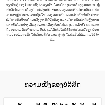
ພວກເຮົາ, ຈີ່ນເຈົ້າເຮືອນຈະສາມາດຊື້ໄດ້ໃນລາຄາທີ່ຕ່ຳກວ່າ 10%-15% ເມື່ອ
ທຽບກັບຄູ່ແຂ່ງໃນການຕັ້ງຄ່າດຽວກັນ, ໂດຍບໍ່ຕ້ອງເສຍເຄື່ອງຄຸນນະພາບ ຫຼື
ປະສິດທິພາບ. ເຄື່ອງປ່ອນໄຟທຸກຫົວໜ່ວຍຂອງພວກເຮົາມີການຮັບປະກັນ
ຈາກຄຳຫຼັກ 'ຄວາມສະຫງົບໃຈ' ຂອງພວກເຮົາ—ພວກເຮົາຮັບປະກັນວ່າຈະ
ບໍ່ມີການຕິດປ້າຍຄ່າພະລັງງານທີ່ບໍ່ຖືກຕ້ອງ ແລະ ມີການຮັບປະກັນຫຼັງການ
ຂາຍທົ່ວໂລກຢ່າງເຕັມຮູບແບບ. ເຄື່ອງປ່ອນໄຟຂອງພວກເຮົາຖືກອອກແບບ
ດ້ວຍຄວາມຄິດເຖິງຄວາມຍືນຍົງ, ມີເຕັກໂນໂລຊີທີ່ທັນສະໄໝເພື່ອຫຼຸດຜ່ອນ
ການປ່ອຍມົນລະພິດໃຫ້ໜ້ອຍທີ່ສຸດ ແລະ ສູງສຸດໃນປະສິດທິຜົນການໃຊ້ນ້ຳ
ມັນ.
ຮັບເອົາລາຄາ
ຄວາມໜື່ງຂອງບໍລິສັດ