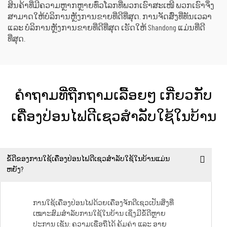
ສິນຄ້າທີ່ມີຄວາມຫຼາກຫຼາຍທົ່ວໂລກທີ່ພວກເຮົາສະເໜີ ພວກເຮົາຈຶ່ງ
ສາມາດໃຫ້ບໍລິການຫຼັງການຂາຍທີ່ດີທີ່ສຸດ. ການຈັດສົ່ງທີ່ທັນເວລາ
ແລະ ບໍລິການຫຼັງການຂາຍທີ່ດີທີ່ສຸດ ເຮັດໃຫ້ Shandong ແມ່ນທີ່ດີ
ທີ່ສຸດ.
ຄຳຖາມທີ່ຖືກຖາມເລື້ອຍໆ ເກີ່ຍວກັບ
ເຄື່ອງປ່ອນໄຟດີເຊວສຳລັບໃຊ້ໃນບ້ານ
ຂໍ້ດີຂອງການໃຊ້ເຄື່ອງປ່ອນໄຟດີເຊວສຳລັບໃຊ້ໃນບ້ານແມ່ນ
ຫຍັງ?
ການໃຊ້ເຄື່ອງປ່ອນໄຟດ້ວຍເຄື່ອງຈັກດີເຊວເປັນສິ່ງທີ່
ເໝາະສົມສຳລັບການໃຊ້ໃນບ້ານ ເຊິ່ງມີຂໍ້ດີຫຼາຍ
ປະການ ເຊັ່ນ: ຄວາມເຊື່ອຖືໄດ້ ຄຸ້ມຄ່າ ແລະ ອາຍຸ