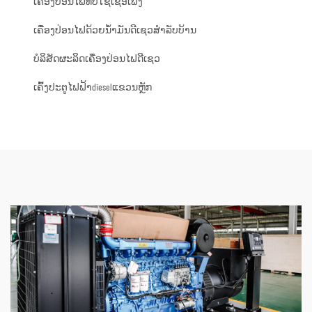
ເຄື່ອງປ່ອນໄຟທີ່ບໍ່ໃຊ້ເຊື້ອເພີງ
ເຄື່ອງປ່ອນໄຟດ້ວຍນ້ຳມັນດີເຊວສຳລັບບ້ານ
ບໍລິສັດຜະລິດເຄື່ອງປ່ອນໄຟດີເຊວ
ເຄົ້ງປະຕູໄຟຟ້າdieselແຂວນຫຼັກ