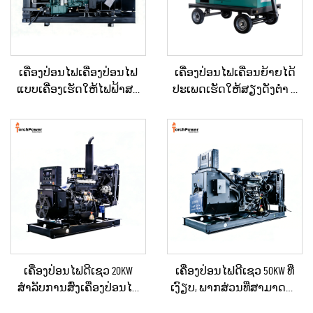
ເຄື່ອງປ່ອນໄຟເຄື່ອງປ່ອນໄຟ
ເຄື່ອງປ່ອນໄຟເຄື່ອນຍ້າຍໄດ້
ແບບເຄື່ອງເຮັດໃຫ້ໄຟຟ້າສະ
ປະເພດເຮັດໃຫ້ສຽງດັງຕ່ຳ ທີ່
ຖຽນ ປະເພດໃຫຍ່ ສຳລັບ
ຕິດຕັ້ງຢູ່ໃນລົດເປີດ (Trailer)
ອາຄານເພື່ອການຄ້າ ແລະ
ສຳລັບການໃຊ້ໃນເວລາฉຸກ
ເຄື່ອງປ່ອນໄຟດີເຊວສຳລັບການ
ເຕີນ
ສະຫງາດໄຟສຳຮອງ
ເຄື່ອງປ່ອນໄຟດີເຊວ 20KW
ເຄື່ອງປ່ອນໄຟດີເຊວ 50KW ທີ່
ສຳລັບການສົ່ງເຄື່ອງປ່ອນໄຟ
ເງົຽບ, ພາກສ່ວນທີ່ສາມາດນຳ
ສຳຮອງໃນເວລາເກີດເຫດສຸກ
ໄປໃຊ້ໄດ້, ກັນຝົນ ສຳລັບການ