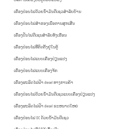
ເຄື່ອງປ່ອນໄຟດ້ວຍນ້ຳມັນດີເຊວສຳລັບບ້ານ
ເຄື່ອງປ່ອນໄຟສຳຮອງເພື່ອການສຸກເສີນ
ເຄື່ອງປັ່ນໄຟດີເຊນສຳລັບທັງເຮືອນ
ເຄື່ອງປ່ອນໄຟທີ່ຕິດຕັ້ງຢູ່ໃນຕູ້
ເຄື່ອງປ່ອນໄຟແບບເຄື່ອງປ່ຽນແປງ
ເຄື່ອງປ່ອນໄຟແບບເຄື່ອງຈັກ
ເຄື່ອງຜະລິດໄຟຟ້າ diesel ທາງການຄ້າ
ເຄື່ອງປ່ອນໄຟດ້ວຍນ້ຳມັນດີເຊວແບບເຄື່ອງປ່ຽນແປງ
ເຄື່ອງຜະລິດໄຟຟ້າ diesel ຂະຫນາດໃຫຍ່
ເຄື່ອງປ່ອນໄຟ DC ດ້ວຍນ້ຳມັນດີເຊວ