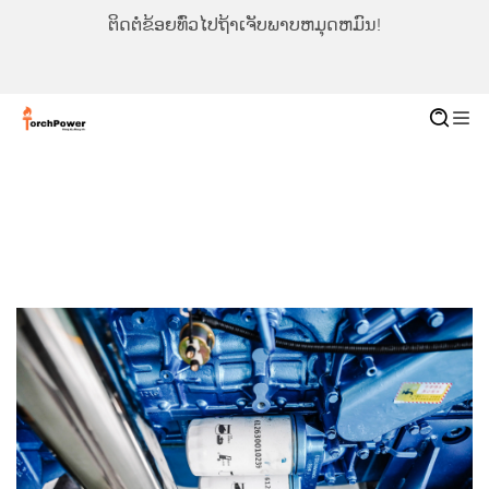
ຕິດຕໍ່ຂ້ອຍທົ່ວໄປຖ້າເຈັບພາບຫມຸດຫມົນ!