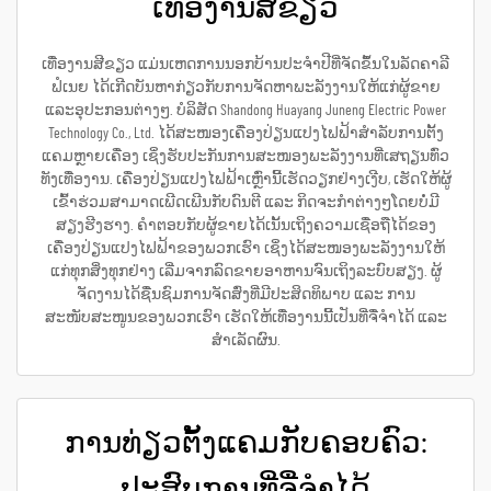
ເທື່ອງານສີຂຽວ
ເທື່ອງານສີຂຽວ ແມ່ນເຫດການນອກບ້ານປະຈຳປີທີ່ຈັດຂຶ້ນໃນລັດຄາລີ
ຟໍເນຍ ໄດ້ເກີດບັນຫາກ່ຽວກັບການຈັດຫາພະລັງງານໃຫ້ແກ່ຜູ້ຂາຍ
ແລະອຸປະກອນຕ່າງໆ. ບໍລິສັດ Shandong Huayang Juneng Electric Power
Technology Co., Ltd. ໄດ້ສະໜອງເຄື່ອງປ່ຽນແປງໄຟຟ້າສຳລັບການຕັ້ງ
ແຄມຫຼາຍເຄື່ອງ ເຊິ່ງຮັບປະກັນການສະໜອງພະລັງງານທີ່ເສຖຽນທົ່ວ
ທັງເທື່ອງານ. ເຄື່ອງປ່ຽນແປງໄຟຟ້າເຫຼົ່ານີ້ເຮັດວຽກຢ່າງເງີບ, ເຮັດໃຫ້ຜູ້
ເຂົ້າຮ່ວມສາມາດເພີດເພີນກັບດົນຕີ ແລະ ກິດຈະກຳຕ່າງໆໂດຍບໍ່ມີ
ສຽງຮີງຮາງ. ຄຳຕອບກັບຜູ້ຂາຍໄດ້ເນັ້ນເຖິງຄວາມເຊື່ອຖືໄດ້ຂອງ
ເຄື່ອງປ່ຽນແປງໄຟຟ້າຂອງພວກເຮົາ ເຊິ່ງໄດ້ສະໜອງພະລັງງານໃຫ້
ແກ່ທຸກສິ່ງທຸກຢ່າງ ເລີ່ມຈາກລົດຂາຍອາຫານຈົນເຖິງລະບົບສຽງ. ຜູ້
ຈັດງານໄດ້ຊື່ນຊົມການຈັດສົ່ງທີ່ມີປະສິດທິພາບ ແລະ ການ
ສະໜັບສະໜູນຂອງພວກເຮົາ ເຮັດໃຫ້ເທື່ອງານນີ້ເປັນທີ່ຈື່ຈຳໄດ້ ແລະ
ສຳເລັດຜົນ.
ການທ່ຽວຕັ້ງແຄມກັບຄອບຄົວ:
ປະສົບການທີ່ຈື່ຈຳໄດ້