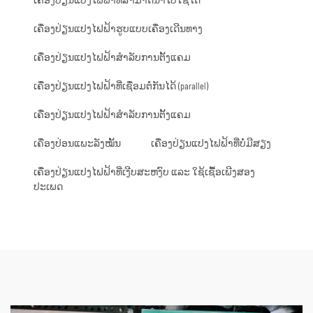
ເຄື່ອງປ່ຽນແປງໄຟຟ້າທີ່ສາມາດນຳໄປໃຊ້ໄດ້
ເຄື່ອງປ່ຽນແປງໄຟຟ້າຮູບແບບເຄື່ອງເດີນທາງ
ເຄື່ອງປ່ຽນແປງໄຟຟ້າສຳລັບການຕັ້ງແຄມ
ເຄື່ອງປ່ຽນແປງໄຟຟ້າທີ່ເຊື່ອມຕໍ່ກັນໄດ້ (parallel)
ເຄື່ອງປ່ຽນແປງໄຟຟ້າສຳລັບການຕັ້ງແຄມ
ເຄື່ອງປ່ອນແພະລັງໝັ້ນ
ເຄື່ອງປ່ຽນແປງໄຟຟ້າທີ່ບໍ່ມີສຽງ
ເຄື່ອງປ່ຽນແປງໄຟຟ້າທີ່ເງີບສະຫງົບ ແລະ ໃຊ້ເຊື້ອເພີງສອງ
ປະເພດ