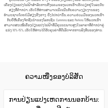
ເຄື່ອງປ່ຽນແປງໄຟຟ້າສຳລັບການຕັ້ງແຄມຂອງພວກເຮົາເຮັດວຽກຢູ່ໃນລະດັບ
ສຽງທີ່ຕ່ຳກວ່າ, ເຮັດໃຫ້ທ່ານສາມາດເພີດເພີນກັບຄວາມງຽບງານຂອງ
ທຳມະຊາດໂດຍບໍ່ມີສຽງຮີງຮາງ. ຍິ່ງໄປກວ່ານັ້ນ, ຄວາມຮ່ວມມືຂອງພວກເຮົາ
ກັບຍີ່ຫໍ້ເຄື່ອງຈັກຊັ້ນນຳຂອງໂລກເຊັ່ນ: Cummins ແລະ Perkins ໃຫ້ພວກເຮົາ
ສາມາດສະເໜີເຄື່ອງປ່ຽນແປງໄຟຟ້າທີ່ມີຄຸນນະພາບສູງໃນລາຄາທີ່ຕ່ຳກວ່າຄູ່
ແຂ່ງ 10%-15%, ເຮັດໃຫ້ທ່ານໄດ້ຮັບຄຸນຄ່າທີ່ດີເລີດຈາກການລົງທຶນຂອງທ່ານ.
ຮັບເອົາລາຄາ
ຄວາມໜື່ງຂອງບໍລິສັດ
ການປ່ຽນແປງເຫດການນອກບ້ານ: