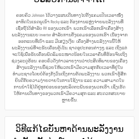
ຄອບຄົວ Johnson ໄດ້ວາງແຜນເດີນທາງໄປຕັ້ງແຄມເປັນເວລາໜຶ່ງ
ອາທິດໃນເຂດພູເຂົາ Rocky ແລະ ຕ້ອງການແຫຼ່ງຈ່າຍພະລັງງານທີ່
ເຊື່ອຖືໄດ້ສຳລັບ RV ຂອງພວກເຂົາ. ພວກເຂົາເລືອກເອົາເຄື່ອງສ້າງ
ພະລັງງານແບບ inverter ສຳລັບການຕັ້ງແຄມຂອງພວກເຮົາ ເນື່ອງຈາກ
ອອກແບບທີ່ເບົາ ແລະ ມີເສຽງເງີຍ. ເຄື່ອງສ້າງພະລັງງານນີ້ໃຫ້
ພະລັງງານພໍທີ່ຈະຂັບເຄື່ອນຕູ້เยັນ, ຊາດອຸປະກອນຕ່າງໆ, ແລະ ເຖິງແຕ່
ຈະໃຊ້ເພື່ອຂັບເຄື່ອນພັດລົມຂະໜາດນ້ອຍໃນເວລາຄືນທີ່ຮ້ອນຈົນເຖິງ
ຊ່ວງລະດູຮ້ອນ. ຄອບຄົວດັ່ງກ່າວລາຍງານວ່າປະສິດທິພາບຂອງເຄື່ອງ
ສ້າງພະລັງງານນີ້ຊ່ວຍໃຫ້ພວກເຂົາມີຄວາມສຸກກັບເວລາທີ່ຢູ່ໃນ
ທຳມະຊາດໂດຍບໍ່ຕ້ອງກັງວົນເຖິງການຕັດພະລັງງານ. ພວກເຂົາຮູ້ສຶກ
ຍິນດີກັບຄວາມງ່າຍດາຍໃນການໃຊ້ງານ ແລະ ຄວາມສາມາດໃນ
ການນຳໃຊ້ໄດ້ຢູ່ທຸກບ່ອນຂອງຜະລິດຕະພັນຂອງພວກເຮົາ, ເຊິ່ງເຮັດ
ໃຫ້ການເດີນທາງຂອງພວກເຂົາມີຄວາມສຸກ ແລະ ສະດວກສະບາຍ
ຫຼາຍຂຶ້ນ.
ວິທີແກ້ໄຂບັນຫາດ້ານພະລັງງານ