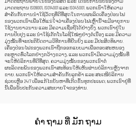
ມາດຕະຖານພາຍໃນຂອງບໍລິສັດ ແລະ ໄດ້ຮັບການຮັບຮອງຕາມ
ມາດຕະຖານ ISO9001, ISO14001 ແລະ ISO45001. ພວກເຮົາໃຫ້ຄວາມ
ສຳຄັນກັບການນຳໃຊ້ວັດຖຸທີ່ດີທີ່ສຸດໃນການຜະລິດເຄື່ອງປ່ອນໄຟ
ຂອງພວກເຮົາເພື່ອໃຫ້ແນ່ໃຈວ່າເຄື່ອງປ່ອນໄຟເຫຼົ່ານີ້ຈະມີອາຍຸການ
ໃຊ້ງານຍາວນານ ແລະ ມີຄວາມເຊື່ອຖືໄດ້ຢ່າງຍິ່ງ. ພວກເຮົາຢູ່ໃນ
ການປັບປຸງ ແລະ ນຳໃຊ້ເຕັກໂນໂລຊີໃໝ່ໆຢ່າງຕໍ່ເນື່ອງ ແລະ ມີຄວາມ
ມຸ່ງໝັ້ນທີ່ຈະປະຕິບັດຕາມວິທີການທີ່ຍືນຍົງ ແລະ ມີປະສິດທິພາບ.
ເຄື່ອງປ່ອນໄຟຂອງພວກເຮົາຖືກອອກແບບມາເພື່ອຕອບສະຫນອງ
ຕະຫຼາດທົ່ວໂລກຢ່າງກວ້າງຂວາງ, ແລະ ພວກເຮົາມີຄວາມມຸ່ງໝັ້ນທີ່
ຈະໃຫ້ບໍລິການທີ່ດີທີ່ສຸດ. ຄວາມມຸ່ງໝັ້ນຂອງພວກເຮົາຕໍ່
ຜະລິດຕະພັນຂອງພວກເຮົາສະທ້ອນໃຫ້ເຫັນຜ່ານບໍລິການຫຼັງຈາກ
ຂາຍ. ພວກເຮົາໃຫ້ຄວາມສຳຄັນກັບລູກຄ້າ ແລະ ສະເໜີບໍລິການ
ຊ່ວຍເຫຼືອ 24/7 ເພື່ອແກ້ໄຂບັນຫາທີ່ເກີດຂຶ້ນທຸກປະເພດ; ພວກເຮົາຢູ່ທີ່
ນີ້ເພື່ອຮັບປະກັນຄວາມສະບາຍໃຈຂອງທ່ານ.
ຄໍາ ຖາມ ທີ່ ມັກ ຖາມ