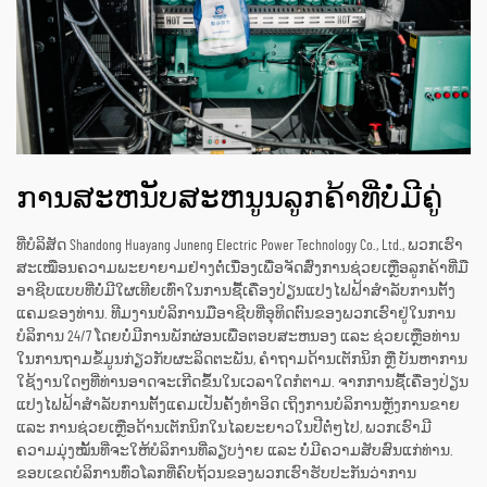
ການສະຫນັບສະຫນູນລູກຄ້າທີ່ບໍ່ມີຄູ່
ທີ່ບໍລິສັດ Shandong Huayang Juneng Electric Power Technology Co., Ltd., ພວກເຮົາ
ສະເໝືອນຄວາມພະຍາຍາມຢ່າງຕໍ່ເນື່ອງເພື່ອຈັດສົ່ງການຊ່ວຍເຫຼືອລູກຄ້າທີ່ມື
ອາຊີບແບບທີ່ບໍ່ມີໃຜເທີຍເທົ່າໃນການຊື້ເຄື່ອງປ່ຽນແປງໄຟຟ້າສຳລັບການຕັ້ງ
ແຄມຂອງທ່ານ. ທີມງານບໍລິການມືອາຊີບທີ່ອຸທິດຕົນຂອງພວກເຮົາຢູ່ໃນການ
ບໍລິການ 24/7 ໂດຍບໍ່ມີການພັກຜ່ອນເພື່ອຕອບສະຫນອງ ແລະ ຊ່ວຍເຫຼືອທ່ານ
ໃນການຖາມຂໍ້ມູນກ່ຽວກັບຜະລິດຕະພັນ, ຄຳຖາມດ້ານເຕັກນິກ ຫຼື ບັນຫາການ
ໃຊ້ງານໃດໆທີ່ທ່ານອາດຈະເກີດຂຶ້ນໃນເວລາໃດກໍຕາມ. ຈາກການຊື້ເຄື່ອງປ່ຽນ
ແປງໄຟຟ້າສຳລັບການຕັ້ງແຄມເປັນຄັ້ງທຳອິດ ເຖິງການບໍລິການຫຼັງການຂາຍ
ແລະ ການຊ່ວຍເຫຼືອດ້ານເຕັກນິກໃນໄລຍະຍາວໃນປີຕໍ່ໆໄປ, ພວກເຮົາມີ
ຄວາມມຸ່ງໝັ້ນທີ່ຈະໃຫ້ບໍລິການທີ່ລຽບງ່າຍ ແລະ ບໍ່ມີຄວາມສັບສົນແກ່ທ່ານ.
ຂອບເຂດບໍລິການທົ່ວໂລກທີ່ຄົບຖ້ວນຂອງພວກເຮົາຮັບປະກັນວ່າການ