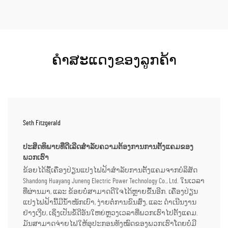
ຄຳສະແດງຂອງລູກຄ້າ
Seth Fitzgerald
ປະສິດທິພາບທີ່ດີເລີດສຳລັບຄວາມຕ້ອງການການຕັ້ງແຄມຂອງ
ພວກເຮົາ
ຂ້ອຍໄດ້ຊື້ເຄື່ອງປ່ຽນແປງໄຟຟ້າສຳລັບການຕັ້ງແຄມຈາກບໍລິສັດ
Shandong Huayang Juneng Electric Power Technology Co., Ltd. ໃນເວລາ
ທີ່ຜ່ານມາ, ແລະ ຂ້ອຍບໍ່ສາມາດດີໃຈໄດ້ຫຼາຍຂື້ນອີກ. ເຄື່ອງປ່ຽນ
ແປງໄຟຟ້ານີ້ມີນ້ຳໜັກເບົາ, ງ່າຍຕໍ່ການຂົນສົ່ງ, ແລະ ດຳເນີນງານ
ຢ່າງເງີບ, ເຊິ່ງເປັນຂໍ້ດີອັນໃຫຍ່ຫຼວງເວລາທີ່ພວກເຮົາໄປຕັ້ງແຄມ.
ມັນສາມາດຈ່າຍໄຟໃຫ້ອຸປະກອນທັງໝົດຂອງພວກເຮົາໂດຍບໍ່ມີ