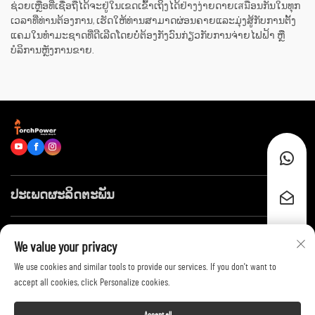
ຊ່ວຍເຫຼືອທີ່ເຊື່ອຖືໄດ້ຈະຢູ່ໃນເຂດເຂົ້າເຖິງໄດ້ຢ່າງງ່າຍດາຍເสมືອນກັນໃນທຸກ
ເວລາທີ່ທ່ານຕ້ອງການ, ເຮັດໃຫ້ທ່ານສາມາດຜ່ອນຄາຍແລະມຸ່ງສູ້ກັບການຕັ້ງ
ແຄມໃນທຳມະຊາດທີ່ດີເລີດໂດຍບໍ່ຕ້ອງກັງວົນກ່ຽວກັບການຈ່າຍໄຟຟ້າ ຫຼື
ບໍລິການຫຼັງການຂາຍ.
ປະເພດຜະລິດຕະພັນ
ລິ້ງໄວໆ
We value your privacy
We use cookies and similar tools to provide our services. If you don't want to
ຕິດຕໍ່ພວກເຮົາ
accept all cookies, click Personalize cookies.