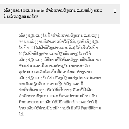
ເຄື່ອງປ່ອນໄຟແບບ inverter ສຳລັບການຕັ້ງແຄມແມ່ນຫຍັງ, ແລະ
ມັນເຮັດວຽກແນວໃດ?
ເຄື່ອງປ່ຽນແປງໄຟຟ້າສຳລັບການຕັ້ງແຄມແມ່ນແຫຼ່ງ
ຈ່າຍພະລັງງານທີ່ສາມາດນຳໃຊ້ໄດ້ຢູ່ທຸກທີ່ ເຊິ່ງປ່ຽນ
ໄຟຟ້າ DC (ໄຟຟ້າທີ່ໄຫຼຜ່ານແບບຕື່ມ) ໃຫ້ເປັນໄຟຟ້າ
AC (ໄຟຟ້າທີ່ໄຫຼຜ່ານແບບປ່ຽນທິດທາງ) ໂດຍໃຊ້
ເຄື່ອງປ່ຽນແປງ. ວິທີການນີ້ໃຫ້ພະລັງງານທີ່ບໍ່ມີຄວາມ
ຜັນແປນ ແລະ ມີຄວາມສະຖຽນ ເໝາະສຳລັບ
ອຸປະກອນເອເລັກໂຕຣນິກທີ່ອ່ອນໄຫວ. ຕ່າງຈາກ
ເຄື່ອງປ່ຽນແປງທົ່ວໄປ ເຄື່ອງປ່ຽນແປງປະເພດ inverter
ຈະເຮັດວຽກດ້ວຍຄວາມເງີຍບໍ່ດັງ ແລະ ມີ
ປະສິດທິພາບສູງ ເຮັດໃຫ້ເປັນທາງເລືອກທີ່ດີເລີດ
ສຳລັບການຕັ້ງແຄມ ແລະ ກິດຈະກຳນອກບ້ານ. ມັນ
ຖືກອອກແບບມາເພື່ອໃຫ້ມີນ້ຳໜັກເບົາ ແລະ ນຳໃຊ້
ງ່າຍ ເພື່ອໃຫ້ທ່ານມີພະລັງງານທີ່ເຊື່ອຖືໄດ້ທຸກທີ່ທີ່ທ່ານ
ໄປ.