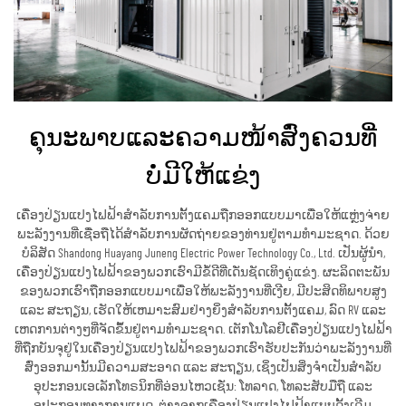
ຄຸນະພາບແລະຄວາມໜ້າສົ່ງຄວນທີ່
ບໍ່ມີໃຫ້ແຂ່ງ
ເຄື່ອງປ່ຽນແປງໄຟຟ້າສຳລັບການຕັ້ງແຄມຖືກອອກແບບມາເພື່ອໃຫ້ແຫຼ່ງຈ່າຍ
ພະລັງງານທີ່ເຊື່ອຖືໄດ້ສຳລັບການຜັດຖ່າຍຂອງທ່ານຢູ່ຕາມທຳມະຊາດ. ດ້ວຍ
ບໍລິສັດ Shandong Huayang Juneng Electric Power Technology Co., Ltd. ເປັນຜູ້ນຳ,
ເຄື່ອງປ່ຽນແປງໄຟຟ້າຂອງພວກເຮົາມີຂໍ້ດີທີ່ເດັ່ນຊັດເທິງຄູ່ແຂ່ງ. ຜະລິດຕະພັນ
ຂອງພວກເຮົາຖືກອອກແບບມາເພື່ອໃຫ້ພະລັງງານທີ່ເງີຍ, ມີປະສິດທິພາບສູງ
ແລະ ສະຖຽນ, ເຮັດໃຫ້ເຫມາະສົມຢ່າງຍິ່ງສຳລັບການຕັ້ງແຄມ, ລົດ RV ແລະ
ເຫດການຕ່າງໆທີ່ຈັດຂຶ້ນຢູ່ຕາມທຳມະຊາດ. ເຕັກໂນໂລຢີເຄື່ອງປ່ຽນແປງໄຟຟ້າ
ທີ່ຖືກບັນຈຸຢູ່ໃນເຄື່ອງປ່ຽນແປງໄຟຟ້າຂອງພວກເຮົາຮັບປະກັນວ່າພະລັງງານທີ່
ສົ່ງອອກມານັ້ນມີຄວາມສະອາດ ແລະ ສະຖຽນ, ເຊິ່ງເປັນສິ່ງຈຳເປັນສຳລັບ
ອຸປະກອນເອເລັກໂທຣນິກທີ່ອ່ອນໄຫວເຊັ່ນ: ໂທລາດ, ໂທລະສັບມືຖື ແລະ
ອຸປະກອນທາງການແພດ. ຕ່າງຈາກເຄື່ອງປ່ຽນແປງໄຟຟ້າແບບດັ້ງເດີມ,