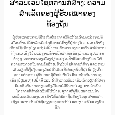
ສຳລັບເວັບໄຊທ໌ການກໍ່ສ້າງ: ຄວາມ
ສຳເລັດຂອງຜູ້ຮັບເໝາຂອງ
ທ້ອງຖິ່ນ
ຜູ້ຮັບເໝາສະຖານທີ່ທ້ອງຖິ່ນຕ້ອງການວິທີແກ້ໄຂດ້ານພະລັງງານທີ່
ເຄື່ອນຍ້າຍໄດ້ສຳລັບເວັບໄຊທ໌ການກໍ່ສ້າງທີ່ຢູ່ຫ່າງไกล. ພວກເຂົາຈຶ່ງ
ເລືອກໃຊ້ເຄື່ອງປ່ຽນແປງໄຟຟ້າແບບພົກພາຂອງພວກເຮົາ ສຳລັບການ
ຕັ້ງແຄມ ເຊິ່ງໃຫ້ພະລັງງານທີ່ຈຳເປັນສຳລັບເຄື່ອງມື ແລະ ອຸປະກອນ
ຕ່າງໆ. ຂະໜາດຂອງເຄື່ອງປ່ຽນແປງໄຟຟ້າທີ່ຄ່ອນຂ້າງນ້ອຍ ໃຫ້
ຄວາມສະດວກໃນການຂົນສົ່ງໄປຍັງເວັບໄຊທ໌ການກໍ່ສ້າງ, ແລະ ການ
ເຮັດວຽກທີ່ເງີບງັນຂອງມັນບໍ່ໄດ້ເຮັດໃຫ້ປະຊາຊົນທີ່ຢູ່ໃກ້ຄຽງເກີດ
ຄວາມຮຳຄານ. ຜູ້ຮັບເໝາຮູ້ສຶກປະທັບໃຈກັບປະສິດທິພາບຂອງ
ເຄື່ອງປ່ຽນແປງໄຟຟ້ານີ້ ແລະ ໄດ້ສັງເກດເຫັນວ່າມັນເຮັດວຽກໄດ້ຢ່າງ
ມີປະສິດທິພາບຕະຫຼອດທັງມື້ໂດຍບໍ່ມີບັນຫາໃດໆ. ການດຳເນີນ
ໂຄງການທີ່ສຳເລັດຜົນນີ້ໄດ້ນຳໄປສູ່ການທີ່ຜູ້ຮັບເໝາແນະນຳ
ຜະລິດຕະພັນຂອງພວກເຮົາໃຫ້ແກ່ມືອາຊີບອື່ນໆໃນອຸດສາຫະກຳ,
ເຊິ່ງເປັນການເຮັດໃຫ້ຊື່ສຽງຂອງພວກເຮົາໃນຕະຫຼາດເຂັ້ມແຂງຂຶ້ນ
ອີກ.