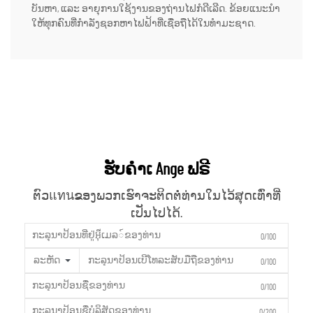
ບັນຫາ, ແລະ ອາຍຸການໃຊ້ງານຂອງຖ່ານໄຟກໍດີເລີດ. ຂ້ອຍແນະນຳ
ໃຫ້ທຸກຄົນທີ່ກຳລັງຊອກຫາໄຟຟ້າທີ່ເຊື່ອຖືໄດ້ໃນທຳມະຊາດ.
ຮັບຄຳເ Ange ຟຣີ
ຕົວแทนຂອງພວກເຮົາຈະຕິດຕໍ່ທ່ານໃນໄວ້ສຸດເທົ່າທີ່
ເປັນໄປໄດ້.
0/100
ລະຫັດ
0/100
0/100
0/200