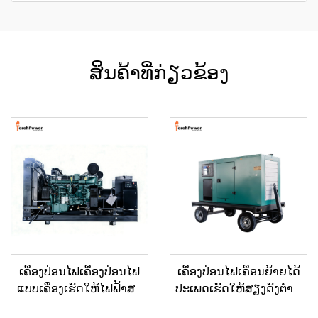
ສິນຄ້າທີ່ກ່ຽວຂ້ອງ
ເຄື່ອງປ່ອນໄຟເຄື່ອງປ່ອນໄຟ
ເຄື່ອງປ່ອນໄຟເຄື່ອນຍ້າຍໄດ້
ແບບເຄື່ອງເຮັດໃຫ້ໄຟຟ້າສະ
ປະເພດເຮັດໃຫ້ສຽງດັງຕ່ຳ ທີ່
ຖຽນ ປະເພດໃຫຍ່ ສຳລັບ
ຕິດຕັ້ງຢູ່ໃນລົດເປີດ (Trailer)