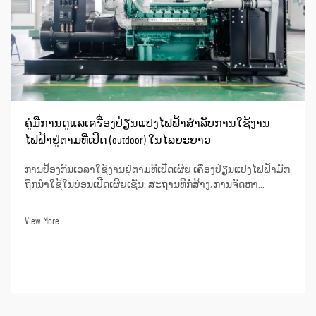
ຄູ່ມືການດູແລເครື່ອງປ່ຽນແປງໄຟຟ້າສຳລັບການໃຊ້ງານ
ໄຟຟ້າຢູ່ຕາມທີ່ເປີດ (outdoor) ໃນໄລຍະຍາວ
ການປ້ອງກັນເວລາໃຊ້ງານຢູ່ຕາມທີ່ເປີດເຜີຍ ເຄື່ອງປ່ຽນແປງໄຟຟ້າມັກ
ຖືກນຳໃຊ້ໃນບ່ອນເປີດເຜີຍເຊັ່ນ: ສະຖານທີ່ກໍ່ສ້າງ, ການຈັດຫາ
ພະລັງງານໃຫ້ເຂດຫ່າງໄກ, ແລະ ການອາໄສຢູ່ໃນລົດ RV. ເນື່ອງຈາກ
ຄວາມຫຼາກຫຼາຍຂອງມັນ, ຄົນຈຳນວນຫຼາຍໃນອຸດສາຫະກຳຕ່າງໆທີ່
View More
ເຮັດວຽກຢູ່ຕາມທີ່ເປີດເຜີຍຈະຊື້ເຄື່ອງປ່ຽນແປງໄຟຟ້າ...