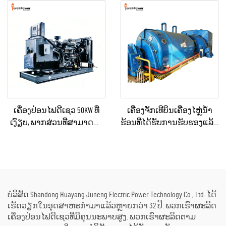
ອາຄານເພື່ອການຄ້າ ແລະ
ສຳລັບການໃຊ້ໃນເວລາฉຸກ
ເຄື່ອງປ່ອນໄຟດີເຊວສຳລັບການ
ເຕີນ
ສະຫງາດໄຟສຳຮອງ
ເຄື່ອງປ່ອນໄຟດີເຊວ 50KW ທີ່
ເຄື່ອງຈັກເທີບິນເຄື່ອງໄຫຼ່ນ້ຳ
ເງົຽບ, ພາກສ່ວນທີ່ສາມາດນຳ
ຮ້ອນທີ່ໄດ້ຮັບການຮັບຮອງແລ້ວ
ໄປໃຊ້ໄດ້, ກັນຝົນ ສຳລັບການ
ແລະ ຖືກບຳລຸງຮັກສາໃໝ່ຢ່າງ
ກໍ່ສ້າງພາຍນອກ ແລະ ການ
ດີເລີດ ໃຊ້ແລ້ວ/ມືສອງ ຮວມທັງ
ຈັດຕັ້ງສຳລັບເຫດສຸກເສີນ
ເຄື່ອງຕົ້ມນ້ຳຮ້ອນ ສຳລັບການ
ປ່ຽນພະລັງງານຄວາມຮ້ອນ
ເປັນພະລັງງານໄຟຟ້າ
ບໍລິສັດ Shandong Huayang Juneng Electric Power Technology Co., Ltd. ໄດ້
ເຮັດວຽກໃນອຸດສາຫະກຳມາແລ້ວຫຼາຍກວ່າ 32 ປີ. ພວກເຮົາຜະລິດ
ເຄື່ອງປ່ອນໄຟດີເຊວທີ່ມີຄຸນນະພາບສູງ. ພວກເຮົາຜະລິດຕາມ