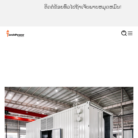
ຕິດຕໍ່ຂ້ອຍທົ່ວໄປຖ້າເຈັບພາບຫມຸດຫມົນ!