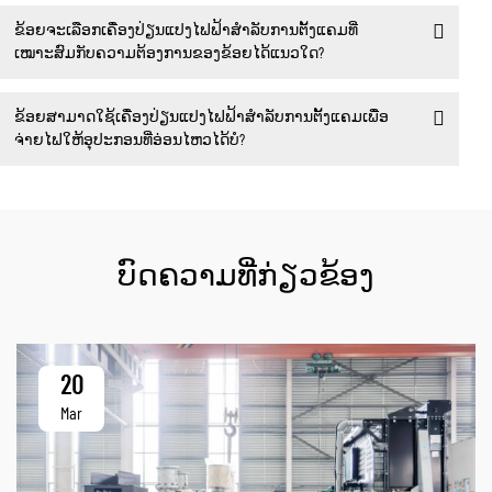
ຂ້ອຍຈະເລືອກເຄື່ອງປ່ຽນແປງໄຟຟ້າສຳລັບການຕັ້ງແຄມທີ່
ເໝາະສົມກັບຄວາມຕ້ອງການຂອງຂ້ອຍໄດ້ແນວໃດ?
ຂ້ອຍສາມາດໃຊ້ເຄື່ອງປ່ຽນແປງໄຟຟ້າສຳລັບການຕັ້ງແຄມເພື່ອ
ຈ່າຍໄຟໃຫ້ອຸປະກອນທີ່ອ່ອນໄຫວໄດ້ບໍ?
ບົດຄວາມທີ່ກ່ຽວຂ້ອງ
20
Mar