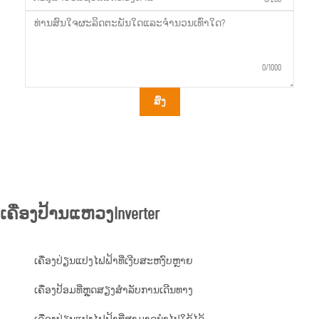
0/1000
ສົ່ງ
ເຄື່ອງປ້ານແຫວງInverter
ເຄື່ອງປ່ຽນແປງໄຟຟ້າທີ່ເງີບສະຫງົບຫຼາຍ
ເຄື່ອງປ້ອມທີ່ຫຼຸດສຽງສຳລັບການເດີນທາງ