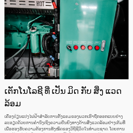
ເຕັກໂນໂລຊີ ທີ່ ເປັນ ມິດ ກັບ ສິ່ງ ແວດ
ລ້ອມ
ເຄື່ອງປ່ຽນແປງໄຟຟ້າສຳລັບການຕັ້ງແຄມຂອງພວກເຮົາຖືກອອກແບບຢ່າງ
ລະອຽດດ້ວຍການຄຳນຶງເຖິງຄວາມຍືນຍົງທາງດ້ານສິ່ງແວດລ້ອມຢ່າງເຕັມທີ່
ເພື່ອຮອງຮັບຄວາມຕ້ອງການທັງໝົດຂອງວິຖີຊີວິດໃນທຳມະຊາດ. ໂດຍການ