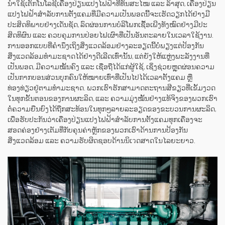
ນຳໃຊ້ເຕັກໂນໂລຊີເຄື່ອງປ່ຽນແປງໄຟຟ້າທີ່ທັນສະໄໝ ແລະ ລ້າສຸດ, ເຄື່ອງປ່ຽນ
ແປງໄຟຟ້າສຳລັບການຕັ້ງແຄມທີ່ມີຄວາມເປັນພອດນີ້ຈະເຮັດວຽກໄດ້ຢ່າງມີ
ປະສິດທິພາບຢ່າງເດັ່ນຊັດ, ລົດຜ່ອນການບໍລິໂພກເຊື້ອເພີງທັງໝົດຢ່າງມີປະ
ສິດທິຜົນ ແລະ ຄວບຄຸມການປ່ອຍໄຟເຜົາທີ່ເປັນອັນຕະລາຍໃນເວລາໃຊ້ງານ.
ການອອກແບບທີ່ຄຳນຶງເຖິງສິ່ງແວດລ້ອມຢ່າງລະອຽດນີ້ບໍ່ພຽງແຕ່ປ້ອງກັນ
ສິ່ງແວດລ້ອມທຳມະຊາດໄດ້ຢ່າງດີເລີດເທົ່ານັ້ນ, ແຕ່ຍັງໃຫ້ແຫຼ່ງພະລັງງານທີ່
ເປັນພອດ, ມີຄວາມໝັ້ນຄົງ ແລະ ເຊື່ອຖືໄດ້ແກ່ຜູ້ໃຊ້, ເຊິ່ງຊ່ວຍຫຼຸດຜ່ອນຄວາມ
ເປັນກາກບອນສ່ວນບຸກຄົນໃຫ້ໝາຍເທົ່າທີ່ເປັນໄປໄດ້ເວລາຕັ້ງແຄມ ຫຼື
ທ່ອງທ່ຽວຢູ່ຕາມທຳມະຊາດ. ພວກເຮົາຮັກສາມາດຕະຖານສີຂຽວທີ່ເຂັ້ມງວດ
ໃນທຸກຂັ້ນຕອນຂອງການຜະລິດ, ແລະ ຄວາມມຸ່ງໝັ້ນຢ່າງແທ້ຈິງຂອງພວກເຮົາ
ຕໍ່ຄວາມຍືນຍົງໄດ້ຖືກສະທ້ອນໃນທຸກໆລາຍລະອຽດຂອງຂະບວນການຜະລິດ,
ເພື່ອຮັບປະກັນວ່າເຄື່ອງປ່ຽນແປງໄຟຟ້າສຳລັບການຕັ້ງແຄມທຸກເຄື່ອງຈະ
ສອດຄ່ອງຢ່າງເຕັມທີ່ກັບຄຸນຄ່າຫຼັກຂອງພວກເຮົາດ້ານການປ້ອງກັນ
ສິ່ງແວດລ້ອມ ແລະ ຄວາມຮັບຜິດຊອບດ້ານນິເวດສາດໃນໄລຍະຍາວ.