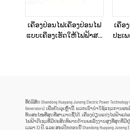
ເຄື່ອງປ່ອນໄຟເຄື່ອງປ່ອນໄຟ
ເຄື່ອ
ແບບເຄື່ອງເຮັດໃຫ້ໄຟຟ້າສະ
ປະເພດ
ຖຽນ ປະເພດໃຫຍ່ ສຳລັບ
ຕິດຕັ
ອາຄານເພື່ອການຄ້າ ແລະ
ສຳລັ
ເຄື່ອງປ່ອນໄຟດີເຊວສຳລັບ
ການສະຫງາດໄຟສຳຮອງ
ທີ່ບໍລິສັດ Shandong Huayang Juneng Electric Power Tec
Generators). ເພື່ອບັນລຸເຫຼົ່ານີ້, ພວກເຮົານຳໃຊ້ແຖວການ
ທັນສະໄໝທີ່ສຸດທີ່ສາມາດຊື້ໄດ້. ເຄື່ອງປ່ຽນແປງໄຟຟ້
ໄຟຟ້າດີເຊວທີ່ມີປະສິດທິພາບດ້ານພະລັງງານສູງທີ່ສຸດທີ່ມີຢູ
ເວລາ 32 ປີ, ແລະ ສະເປັກຕອນນີ້ Shandong Huayang Jun