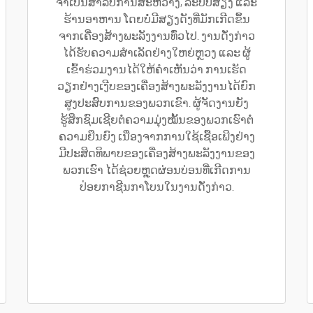
ຈຳເປັນສຳລັບການສະຫວ່າງ, ລະບົບສຽງ ແລະ
ຮ້ານອາຫານ ໂດຍບໍ່ມີສຽງດັງທີ່ມັກເກີດຂຶ້ນ
ຈາກເຄື່ອງສ້າງພະລັງງານທົ່ວໄປ. ງານດັ່ງກ່າວ
ໄດ້ຮັບຄວາມສຳເລັດຢ່າງໃຫຍ່ຫຼວງ ແລະ ຜູ້
ເຂົ້າຮ່ວມງານໄດ້ໃຫ້ຄຳເຫັນວ່າ ການເຮັດ
ວຽກຢ່າງເງີບຂອງເຄື່ອງສ້າງພະລັງງານໄດ້ຍົກ
ສູງປະສົບການຂອງພວກເຂົາ. ຜູ້ຈັດງານຍັງ
ຮູ້ສຶກຊົມເຊີຍຕໍ່ຄວາມມຸ່ງໝັ້ນຂອງພວກເຮົາຕໍ່
ຄວາມຍືນຍົງ ເນື່ອງຈາກການໃຊ້ເຊື້ອເພີງຢ່າງ
ມີປະສິດທິພາບຂອງເຄື່ອງສ້າງພະລັງງານຂອງ
ພວກເຮົາ ໄດ້ຊ່ວຍຫຼຸດຜ່ອນບ່ອນທີ່ເກີດການ
ປ່ອຍກາຊີນກາໂບນໃນງານດັ່ງກ່າວ.