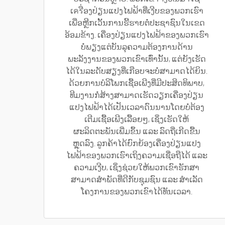
ເครື່ອງປ່ຽນແປງໄຟຟ້າທີ່ເງີບຂອງພວກເຮົາ
ເພື່ອຫຼີກເວັ້ນການຮີ້ຮາຍຕໍ່ປະຊາຊົນໃນເຂດ
ອ້ອມຂ້າງ. ເຄື່ອງປ່ຽນແປງໄຟຟ້າຂອງພວກເຮົາ
ບໍ່ພຽງແຕ່ບັນລຸຄວາມຕ້ອງການດ້ານ
ພະລັງງານຂອງພວກເຂົາເທົ່ານັ້ນ, ແຕ່ຍັງເຮັດ
ໄດ້ໃນລະດັບສຽງທີ່ເກືອບຈະບໍ່ສາມາດໄດ້ຍິນ.
ດ້ວຍການບໍລິໂພກເຊື້ອເພີງທີ່ມີປະສິດທິພາບ,
ທີມງານກໍ່ສ້າງສາມາດເຮັດວຽກເຄື່ອງປ່ຽນ
ແປງໄຟຟ້າໄດ້ເປັນເວລາດົນນານໂດຍບໍ່ຕ້ອງ
ເຕີມເຊື້ອເພີງເລື້ອຍໆ, ເຊິ່ງເຮັດໃຫ້
ຜະລິດຕະພັນເພີ່ມຂຶ້ນ ແລະ ລົດຖີ່ເກີດຂື້ນ
ຫຼຸດລົງ. ລູກຄ້າໄດ້ຍົກຍ້ອງເຄື່ອງປ່ຽນແປງ
ໄຟຟ້າຂອງພວກເຮົາເຖິງຄວາມເຊື່ອຖືໄດ້ ແລະ
ຄວາມເງີບ, ເຊິ່ງຊ່ວຍໃຫ້ພວກເຂົາຮັກສາ
ສາມາດສຳພັດທີ່ດີກັບຊຸມຊົນ ແລະ ສຳເລັດ
ໂຄງການຂອງພວກເຂົາໄດ້ທັນເວລາ.