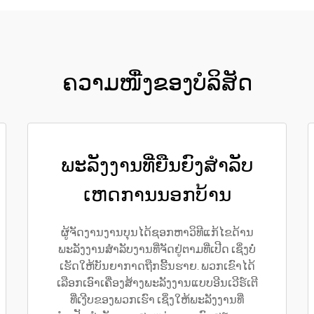
ຄວາມໜື່ງຂອງບໍລິສັດ
ພະລັງງານທີ່ຍືນຍົງສຳລັບ
ເຫດການນອກບ້ານ
ຜູ້ຈັດງານງານບຸນໄດ້ຊອກຫາວິທີແກ້ໄຂດ້ານ
ພະລັງງານສຳລັບງານທີ່ຈັດຢູ່ຕາມທີ່ເປີດ ເຊິ່ງບໍ່
ເຮັດໃຫ້ບັນຍາກາດຖືກຮີ້ນຮາຍ. ພວກເຂົາໄດ້
ເລືອກເອົາເຄື່ອງສ້າງພະລັງງານແບບອີນເວີຣ໌ເຕີ
ທີ່ເງີບຂອງພວກເຮົາ ເຊິ່ງໃຫ້ພະລັງງານທີ່