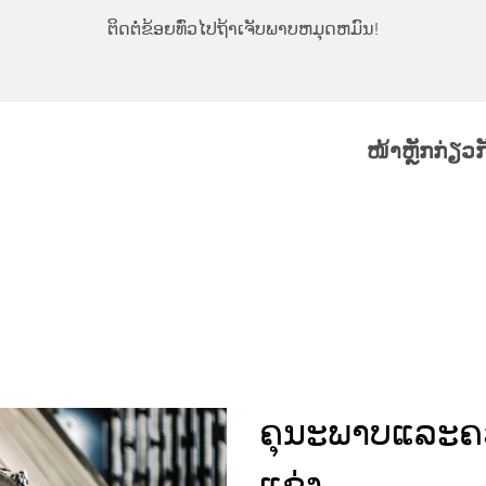
ຕິດຕໍ່ຂ້ອຍທົ່ວໄປຖ້າເຈັບພາບຫມຸດຫມົນ!
ໜ້າຫຼັກ
ກ່ຽວ
ຄຸນະພາບແລະຄວາ