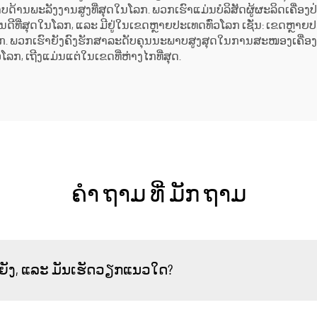
າບດ້ານພະລັງງານສູງທີ່ສຸດໃນໂລກ. ພວກເຮົາແມ່ນບໍລິສັດຜູ້ຜະລິດເຄື່ອງ
) ແມ່ນດີທີ່ສຸດໃນໂລກ, ແລະ ມີຢູ່ໃນເຂດຫຼາຍປະເທດທົ່ວໂລກ ເຊັ່ນ: ເຂດ
ທົ່ວໂລກ. ພວກເຮົາຍັງຄົງຮັກສາລະດັບຄຸນນະພາບສູງສຸດໃນການສະໜອງເຄື
ກ, ເຖີງແມ່ນແຕ່ໃນເຂດທີ່ຫ່າງໄກທີ່ສຸດ.
ຄໍາ ຖາມ ທີ່ ມັກ ຖາມ
ນຫຍັງ, ແລະ ມັນເຮັດວຽກແນວໃດ?