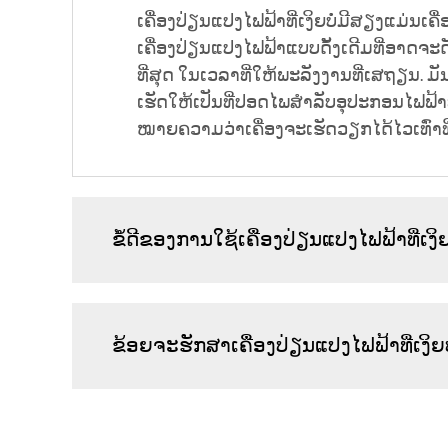
ເຄື່ອງປ່ຽນແປງໄຟຟ້າທີ່ເງິຍບໍ່ມີສຽງແມ່ນເ
ເຄື່ອງປ່ຽນແປງໄຟຟ້າແບບດັ້ງເດີມທີ່ອາດຈະດັ
ທີ່ສຸດ ໃນເວລາທີ່ໃຫ້ພະລັງງານທີ່ເສຖຽນ. 
ເຮັດໃຫ້ເປັນທີ່ປອດໄພສຳລັບອຸປະກອນໄຟຟ້າທີ
ໝາຍຄວາມວ່າເຄື່ອງຈະເຮັດວຽກໄດ້ໄວເທົ່າທີ່ຈ
ຂໍ້ດີຂອງການໃຊ້ເຄື່ອງປ່ຽນແປງໄຟຟ້າທີ່ເງິ
ຂ້ອຍຈະຮັກສາເຄື່ອງປ່ຽນແປງໄຟຟ້າທີ່ເງ