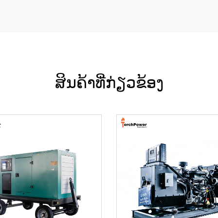
ສິນຄ້າທີ່ກ່ຽວຂ້ອງ