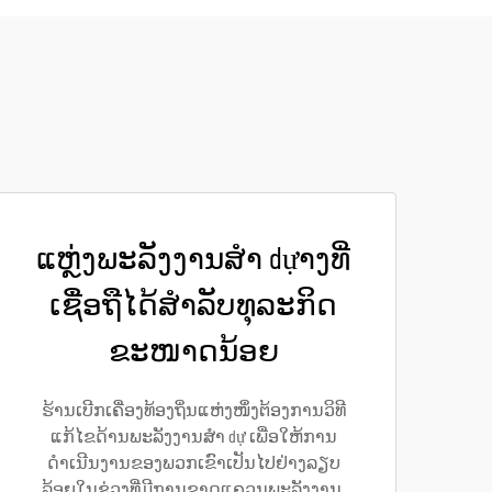
ແຫຼ່ງພະລັງງານສຳ dựາງທີ່
ເຊື່ອຖືໄດ້ສຳລັບທຸລະກິດ
ຂະໜາດນ້ອຍ
ຮ້ານເບີກເຄື່ອງທ້ອງຖິ່ນແຫ່ງໜຶ່ງຕ້ອງການວິທີ
ແກ້ໄຂດ້ານພະລັງງານສຳ dự ເພື່ອໃຫ້ການ
ດຳເນີນງານຂອງພວກເຂົາເປັນໄປຢ່າງລຽບ
ລ້ອຍໃນຊ່ວງທີ່ມີການຂາດແຄວນພະລັງງານ.