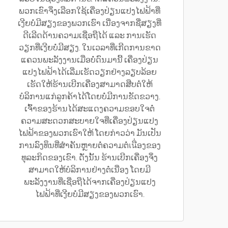
ພວກເຂົາຈຶ່ງເລືອກໃຊ້ເຄື່ອງປ່ຽນແປງໄຟຟ້າທີ່
ເງີຍບໍ່ມີສຽງຂອງພວກເຮົາ ເນື່ອງຈາກຊື່ສຽງທີ່
ດີເລີດດ້ານຄວາມເຊື່ອຖືໄດ້ ແລະ ການເຮັດ
ວຽກທີ່ເງີຍບໍ່ມີສຽງ. ໃນເວລາທີ່ເກີດການຂາດ
ແຄວນພະລັງງານເມື່ອບໍ່ດົນມານີ້ ເຄື່ອງປ່ຽນ
ແປງໄຟຟ້າໄດ້ເລີ່ມເຮັດວຽກຢ່າງລຽບລ້ອຍ
ເຮັດໃຫ້ຮ້ານເບີກເຄື່ອງສາມາດສືບຕໍ່ໃຫ້
ບໍລິການແກ່ລູກຄ້າໄດ້ໂດຍບໍ່ມີການຂັດຂວາງ.
ເຈົ້າຂອງຮ້ານໄດ້ສະແດງຄວາມຂອບໃຈຕໍ່
ຄວາມສະດວກສະບາຍໃຈທີ່ເຄື່ອງປ່ຽນແປງ
ໄຟຟ້າຂອງພວກເຮົາໃຫ້ ໂດຍກ່າວວ່າ ມັນເປັນ
ການລົງທຶນທີ່ສຳຄັນຫຼາຍຕໍ່ຄວາມຕໍ່เนື່ອງຂອງ
ທຸລະກິດຂອງເຂົາ. ດັ່ງນັ້ນ ຮ້ານເບີກເຄື່ອງຈຶ່ງ
ສາມາດໃຫ້ບໍລິການຢ່າງຕໍ່ເນື່ອງ ໂດຍມີ
ພະລັງງານທີ່ເຊື່ອຖືໄດ້ຈາກເຄື່ອງປ່ຽນແປງ
ໄຟຟ້າທີ່ເງີຍບໍ່ມີສຽງຂອງພວກເຮົາ.