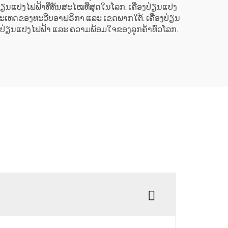
ປ່ຽນແປງໄຟຟ້າທີ່ທັນສະໄໝທີ່ສຸດໃນໂລກ. ເຄື່ອງປ່ຽນແປງ
ຫຼາຍປະເທດຂອງທະວີບອາຟຣິກາ ແລະ ເຂດພາກໃຕ້. ເຄື່ອງປ່ຽນ
່ອງປ່ຽນແປງໄຟຟ້າ ແລະ ຄວາມພ້ອມໃຈຂອງລູກຄ້າທົ່ວໂລກ.