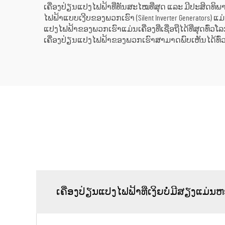
ເຄື່ອງປ່ຽນແປງໄຟຟ້າທີ່ທັນສະໄໝທີ່ສຸດ ແລະ ມີປະສິດທິພ
ໄຟຟ້າແບບເງີບຂອງພວກເຮົາ (Silent Inverter Generators
ແປງໄຟຟ້າຂອງພວກເຮົາແມ່ນເຄື່ອງທີ່ເຊື່ອຖືໄດ້ທີ່ສຸດ
ເຄື່ອງປ່ຽນແປງໄຟຟ້າຂອງພວກເຮົາສາມາດພົບເຫັນໄດ້ທົ່ວໂລ
ເຄື່ອງປ່ຽນແປງໄຟຟ້າທີ່ເງິຍບໍ່ມີສຽງແມ່