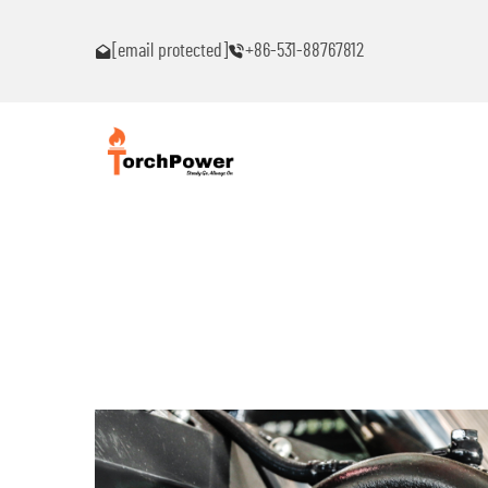
ົນ!
ຕິດຕໍ່ຂ້ອຍທົ່ວໄປຖ້າເຈັບພາບຫມຸດຫມົນ!
[email protected]
+86-531-88767812