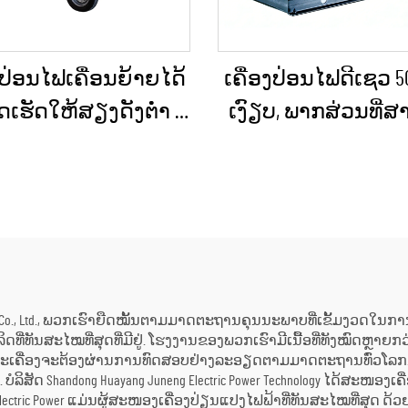
ງປ່ອນໄຟເຄື່ອນຍ້າຍໄດ້
ເຄື່ອງປ່ອນໄຟດີເຊວ 50
ເຮັດໃຫ້ສຽງດັງຕ່ຳ ທີ່
ເງົຽບ, ພາກສ່ວນທີ່
້ງຢູ່ໃນລົດເປີດ (Trailer)
ນຳໄປໃຊ້ໄດ້, ກັນຝົນ
ບການໃຊ້ໃນເວລາฉຸກ
ການກໍ່ສ້າງພາຍນອ
ເຕີນ
ການຈັດຕັ້ງສຳລັບ
ສຸກເສີນ
hnology Co., Ltd., ພວກເຮົາຍືດໝັ້ນຕາມມາດຕະຖານຄຸນນະພາບທີ່ເຂັ້ມງວດໃນກ
ຜະລິດທີ່ທັນສະໄໝທີ່ສຸດທີ່ມີຢູ່. ໂຮງງານຂອງພວກເຮົາມີເນື້ອທີ່ທັງໝົດຫຼາ
າແຕ່ລະເຄື່ອງຈະຕ້ອງຜ່ານການທົດສອບຢ່າງລະອຽດຕາມມາດຕະຖານທົ່ວໂລກ
່. ບໍລິສັດ Shandong Huayang Juneng Electric Power Technology ໄດ້ສະໜ
eng Electric Power ແມ່ນຜູ້ສະໜອງເຄື່ອງປ່ຽນແປງໄຟຟ້າທີ່ທັນສະໄໝທີ່