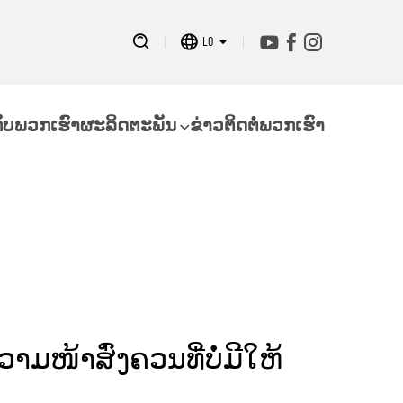
LO
ກັບພວກເຮົາ
ຜະລິດຕະພັນ
ຂ່າວ
ຕິດຕໍ່ພວກເຮົາ
ມໜ້າສົ່ງຄວນທີ່ບໍ່ມີໃຫ້