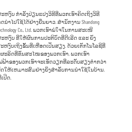
ສະຫງົບ ກຳລັງປ່ຽນແປງວິທີທີ່ພວກເຮົາຄິດເຖິງວິທີ
ດນຳໄປໃຊ້ໄດ້ຢ່າງຍື່ນຍາວ. ສຳນັກງານ Shandong
r Technology Co., Ltd. ພວກເຮົາພໍໃຈໃນການສະເໜີ
ສະຫງົບ ທີ່ໃຫ້ຜົນການປະຕິບັດທີ່ດີເລີດ ແລະ ຍັງ
ງົບເຖິງຂັ້ນທີ່ເຫືອດເປັນສຽງ. ດ້ວຍເຕັກໂນໂລຊີທີ່
ລິດທີ່ທັນສະໄໝຂອງພວກເຮົາ, ພວກເຮົາ
ໄຟຟ້າຂອງພວກເຮົາຈະເຮັດວຽກທີ່ລະດັບສຽງຕ່ຳກວ່າ
 ເຮັດໃຫ້ເຫມາະສົມຢ່າງຍິ່ງສຳລັບການນຳໃຊ້ໃນບ້ານ,
ເປີດ.