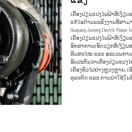
ແຂ່ງ
ເຄື່ອງປ່ຽນແປງໄຟຟ້າທີ່ເງົຽບ
ແກ້ໄຂດ້ານພະລັງງານທີ່ສາມາ
Huayang Juneng Electric Powe
ເຄື່ອງປ່ຽນແປງໄຟຟ້າທີ່ເງົຽບ
ຮັກສາການເຮັດວຽກທີ່ເງົຽບສະຫ
ທັນສະໄໝ ແລະ ຂະບວນການຜະ
ຮັບປະກັນວ່າເຄື່ອງປ່ຽນແປງ
ເຄື່ອງທົ່ວໄປຢ່າງຫຼວງຫຼາຍ,
ທຸລະກິດ ແລະ ການນຳໃຊ້ໃນທີ່
ຮັບເອົາລາຄາ