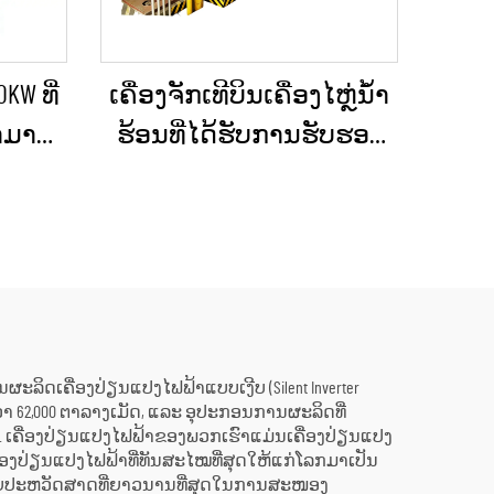
KW ທີ່
ເຄື່ອງຈັກເທີບິນເຄື່ອງໄຫຼ່ນ້ຳ
ສາມາດ
ຮ້ອນທີ່ໄດ້ຮັບການຮັບຮອງ
 ສຳລັບ
ແລ້ວ ແລະ ຖືກບຳລຸງຮັກສາ
ກ ແລະ
ໃໝ່ຢ່າງດີເລີດ ໃຊ້ແລ້ວ/ມື
ເຫດ
ສອງ ຮວມທັງເຄື່ອງຕົ້ມນ້ຳ
ຮ້ອນ ສຳລັບການປ່ຽນ
ພະລັງງານຄວາມຮ້ອນເປັນ
ພະລັງງານໄຟຟ້າ
ານຜະລິດເຄື່ອງປ່ຽນແປງໄຟຟ້າແບບເງີບ (Silent Inverter
ຍກວ່າ 62,000 ຕາລາງເມັດ, ແລະ ອຸປະກອນການຜະລິດທີ່
. ເຄື່ອງປ່ຽນແປງໄຟຟ້າຂອງພວກເຮົາແມ່ນເຄື່ອງປ່ຽນແປງ
ອງເຄື່ອງປ່ຽນແປງໄຟຟ້າທີ່ທັນສະໄໝທີ່ສຸດໃຫ້ແກ່ໂລກມາເປັນ
ສຸດ ດ້ວຍປະຫວັດສາດທີ່ຍາວນານທີ່ສຸດໃນການສະໜອງ