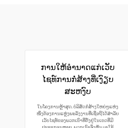
ການໃຫ້ອຳນາດແກ່ເວັບ
ໄຊທ໌ການກໍ່ສ້າງທີ່ເງົຽບ
ສະຫງົບ
ໃນໂຄງການຫຼ້າສຸດ, ບໍລິສັດກໍ່ສ້າງໃຫຍ່ໆແຫ່ງ
ໜຶ່ງຕ້ອງການແຫຼ່ງພະລັງງານທີ່ເຊື່ອຖືໄດ້ສຳລັບ
ເວັບໄຊທ໌ຂອງພວກເຂົາທີ່ຕັ້ງຢູ່ໃນເຂດທີ່ມີ
ປະຊາກອນຫຼາຍ. ພວກເຂົາຈຶ່ງຫັນມາໃຊ້