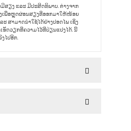
ບໍ່ມີສຽງ ແລະ ມີປະສິດທິພາບ. ຕ່າງຈາກ
ນສູງເພື່ອຫຼຸດຜ່ອນສຽງທີ່ອອກມາໃຫ້ໜ້ອຍ
 ແລະ ສາມາດນຳໃຊ້ໄດ້ຢ່າງປອດໄພ ເຊິ່ງ
ັດວຽກທີ່ຄວາມໄວ້ທີ່ປ່ຽນແປງໄດ້, ນີ້
ົງໄປອີກ.