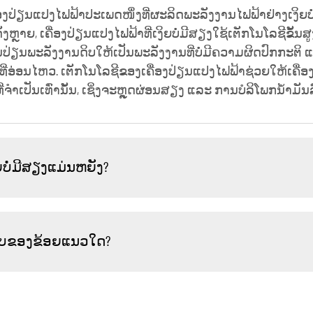
ຄື່ອງປ່ຽນແປງໄຟຟ້າປະເພດໜຶ່ງທີ່ຜະລິດພະລັງງານໄຟຟ້າຢ່າງເງິຍ
ງຫຼາຍ, ເຄື່ອງປ່ຽນແປງໄຟຟ້າທີ່ເງິຍບໍ່ມີສຽງໃຊ້ເຕັກໂນໂລຊີຂັ້
ມັນປ່ຽນພະລັງງານດິບໃຫ້ເປັນພະລັງງານທີ່ບໍ່ມີຄວາມຜິດປົກກະຕິ
່ອ່ອນໄຫວ. ເຕັກໂນໂລຊີຂອງເຄື່ອງປ່ຽນແປງໄຟຟ້າຊ່ວຍໃຫ້ເຄື່ອງເຮ
ຳເປັນເທົ່ານັ້ນ, ເຊິ່ງຈະຫຼຸດຜ່ອນສຽງ ແລະ ການບໍລິໂພກນ້ຳມັນລ
ຍບໍ່ມີສຽງແມ່ນຫຍັງ?
ິຍບຂອງຂ້ອຍແນວໃດ?