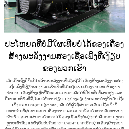
ປະໂຫຍດທີ່ບໍ່ມີໃຜເທີຍບໍ່ໄດ້ຂອງເຄື່ອງ
ສ້າງພະລັງງານສອງເຊື້ອເພິງທີ່ເງົຽບ
ຂອງພວກເຮົາ
ເມື່ອເວົ້າເຖິງວິທີແກ້ໄຂດ້ານພະລັງງານທີ່ເຊື່ອຖືໄດ້, ເຄື່ອງສ້າງພະລັງງານສອງ
ເຊື້ອເພິງທີ່ເງົຽບຂອງພວກເຮົາເປັນທີ່ເດັ່ນຊັດເຈນເນື່ອງຈາກເຫດຜົນຫຼາຍ
ປະການ. ເຄື່ອງສ້າງເຫຼົ່ານີ້ຖືກອອກແບບມາເພື່ອໃຫ້ມີປະສິດທິພາບສູງ ແລະ
ມີການປະຕິບັດທີ່ດີ, ໂດຍໃຫ້ການປ່ຽນແປງຢ່າງລຽບງ່າຍລະຫວ່າງນ້ຳມັນເຊື້ອ
ເພິງ ແລະ ກາຊວານ (propane), ເພື່ອໃຫ້ຜູ້ໃຊ້ສາມາດເລືອກເຊື້ອເພິງທີ່
ເໝາະສົມທີ່ສຸດຕາມຄວາມຕ້ອງການ ແລະ ຄວາມພ້ອມໃນການຈັດຫາຂອງ
ເຂົາເຈົ້າ. ຄວາມສາມາດໃນການໃຊ້ສອງເຊື້ອເພິງບໍ່ພຽງແຕ່ເພີ່ມຄວາມຫຼາກ
ຫຼາຍເທົ່ານັ້ນ, ແຕ່ຍັງຮັບປະກັນວ່າທ່ານຈະສາມາດເຮັດວຽກເຄື່ອງສ້າງຂອງ