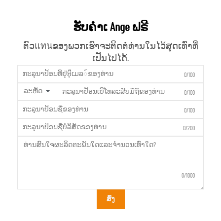
ຮັບຄຳເ Ange ຟຣີ
ຕົວแทนຂອງພວກເຮົາຈະຕິດຕໍ່ທ່ານໃນໄວ້ສຸດເທົ່າທີ່
ເປັນໄປໄດ້.
0/100
ລະຫັດ
0/100
0/100
0/200
0/1000
ສົ່ງ