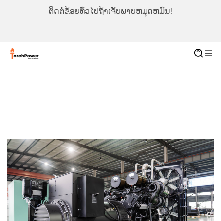
ຕິດຕໍ່ຂ້ອຍທົ່ວໄປຖ້າເຈັບພາບຫມຸດຫມົນ!