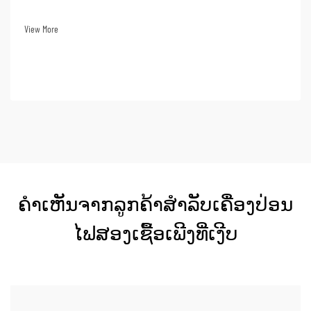
ພະລັງງານໃຫ້ເຂດຫ່າງໄກ, ແລະ ການອາໄສຢູ່ໃນລົດ RV. ເນື່ອງຈາກ
ຄວາມຫຼາກຫຼາຍຂອງມັນ, ຄົນຈຳນວນຫຼາຍໃນອຸດສາຫະກຳຕ່າງໆທີ່
View More
ເຮັດວຽກຢູ່ຕາມທີ່ເປີດເຜີຍຈະຊື້ເຄື່ອງປ່ຽນແປງໄຟຟ້າ...
ຄຳເຫັນຈາກລູກຄ້າສຳລັບເຄື່ອງປ່ອນ
ໄຟສອງເຊື້ອເພີງທີ່ເງີບ