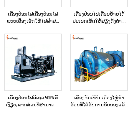
ເຄື່ອງປ່ອນໄຟເຄື່ອງປ່ອນໄຟ
ເຄື່ອງປ່ອນໄຟເຄື່ອນຍ້າຍໄດ້
ແບບເຄື່ອງເຮັດໃຫ້ໄຟຟ້າສະ
ປະເພດເຮັດໃຫ້ສຽງດັງຕ່ຳ ທີ່
ຖຽນ ປະເພດໃຫຍ່ ສຳລັບ
ຕິດຕັ້ງຢູ່ໃນລົດເປີດ (Trailer)
ອາຄານເພື່ອການຄ້າ ແລະ
ສຳລັບການໃຊ້ໃນເວລາฉຸກ
ເຄື່ອງປ່ອນໄຟດີເຊວສຳລັບການ
ເຕີນ
ສະຫງາດໄຟສຳຮອງ
ເຄື່ອງປ່ອນໄຟດີເຊວ 50KW ທີ່
ເຄື່ອງຈັກເທີບິນເຄື່ອງໄຫຼ່ນ້ຳ
ເງົຽບ, ພາກສ່ວນທີ່ສາມາດນຳ
ຮ້ອນທີ່ໄດ້ຮັບການຮັບຮອງແລ້ວ
ໄປໃຊ້ໄດ້, ກັນຝົນ ສຳລັບການ
ແລະ ຖືກບຳລຸງຮັກສາໃໝ່ຢ່າງ
ກໍ່ສ້າງພາຍນອກ ແລະ ການ
ດີເລີດ ໃຊ້ແລ້ວ/ມືສອງ ຮວມທັງ
ຈັດຕັ້ງສຳລັບເຫດສຸກເສີນ
ເຄື່ອງຕົ້ມນ້ຳຮ້ອນ ສຳລັບການ