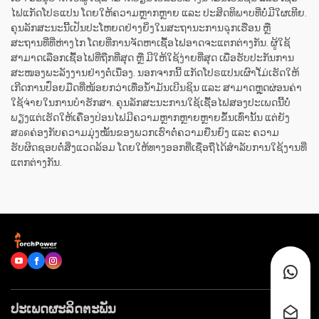
ໄຟແກັດໂປຣແປນ ໂດຍໃຫ້ຄວາມຫຼາກຫຼາຍ ແລະ ປະສິດທິພາບທີ່ບໍ່ມີໃຜເທີຍ.
ຄຸນລັກສະນະນີ້ເປັນປະໂຫຍດຢ່າງຍິ່ງໃນສະຖານະການฉຸກເຮືອນ ຫຼື
ສະຖານທີ່ທີ່ຫ່າງໄກ ໂດຍທີ່ການຈັດຫາເຊື້ອໄຟອາດຈະແຕກຕ່າງກັນ. ຜູ້ໃຊ້
ສາມາດເລືອກເຊື້ອໄຟທີ່ຖືກທີ່ສຸດ ຫຼື ມີໃຫ້ໃຊ້ງ່າຍທີ່ສຸດ ເພື່ອຮັບປະກັນການ
ສະໜອງພະລັງງານຢ່າງຕໍ່ເນື່ອງ. ນອກຈາກນີ້ ແກັດໂປຣແປນເຜົາໄ້ມ່ເຮັດໃຫ້
ເກີດການປົ່ອຍມືດທີ່ໜ້ອຍກວ່າເທື່ອນ້ຳມັນເບີນຊິນ ແລະ ສາມາດຫຼຸດຜ່ອນຄ່າ
ໃຊ້ຈ່າຍໃນການບໍາຮັກສາ. ຄຸນລັກສະນະການໃຊ້ເຊື້ອໄຟສອງປະເພດນີ້ບໍ່
ພຽງແຕ່ເຮັດໃຫ້ເຄື່ອງປ່ອນໄຟມີຄວາມຫຼາກຫຼາຍຫຼາຍຂຶ້ນເທົ່ານັ້ນ ແຕ່ຍັງ
ສอดຄ່ອງກັບຄວາມມຸ່ງໝັ້ນຂອງພວກເຮົາຕໍ່ຄວາມຍືນຍົງ ແລະ ຄວາມ
ຮັບຜິດຊອບຕໍ່ສິ່ງແວດລ້ອມ ໂດຍໃຫ້ທາງອອກທີ່ເຊື່ອຖືໄດ້ສຳລັບການໃຊ້ງານທີ່
ແຕກຕ່າງກັນ.
ປະເພດຜະລິດຕະພັນ