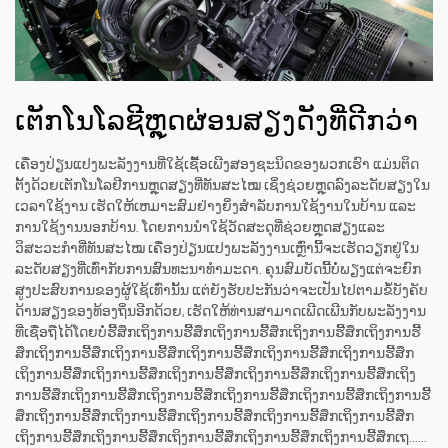
ເຕັກໂນໂລຊີຫຼຸດຜ່ອນສຽງດັງທີ່ດີກວ່າ
ເຄື່ອງປ່ຽນແປງພະລັງງານທີ່ໃຊ້ເຊື້ອເພີງສອງຊະນິດຂອງພວກເຮົາ ແມ່ນຕິດ
ຕັ້ງດ້ວຍເຕັກໂນໂລຢີການຫຼຸດສຽງທີ່ທັນສະໄໝ ເຊິ່ງຊ່ວຍຫຼຸດລົງລະດັບສຽງໃນ
ເວລາໃຊ້ງານ ເຮັດໃຫ້ເຫມາະສົມຢ່າງຍິ່ງສຳລັບການໃຊ້ງານໃນບ້ານ ແລະ
ການໃຊ້ງານນອກບ້ານ. ໂດຍການນຳໃຊ້ວັດສະດຸທີ່ຊ່ວຍຫຼຸດສຽງແລະ
ວິສະວະກຳທີ່ທັນສະໄໝ ເຄື່ອງປ່ຽນແປງພະລັງງານເຫຼົ່ານີ້ຈະເຮັດວຽກຢູ່ໃນ
ລະດັບສຽງທີ່ເທົ່າກັບການສົນທະນາທຳມະດາ. ຄຸນສົມບັດນີ້ບໍ່ພຽງແຕ່ຈະຍົກ
ສູງປະສົບການຂອງຜູ້ໃຊ້ເທົ່ານັ້ນ ແຕ່ຍັງຮັບປະກັນວ່າຈະເປັນໄປຕາມຂໍ້ບັງຄັບ
ດ້ານສຽງຂອງທ້ອງຖິ່ນອີກດ້ວຍ, ເຮັດໃຫ້ທ່ານສາມາດເພີດເພີນກັບພະລັງງານ
ທີ່ເຊື່ອຖືໄດ້ໂດຍບໍ່ຮີ້ສຶກເຖິງການຮີ້ສຶກເຖິງການຮີ້ສຶກເຖິງການຮີ້ສຶກເຖິງການຮີ້
ສຶກເຖິງການຮີ້ສຶກເຖິງການຮີ້ສຶກເຖິງການຮີ້ສຶກເຖິງການຮີ້ສຶກເຖິງການຮີ້ສຶກ
ເຖິງການຮີ້ສຶກເຖິງການຮີ້ສຶກເຖິງການຮີ້ສຶກເຖິງການຮີ້ສຶກເຖິງການຮີ້ສຶກເຖິງ
ການຮີ້ສຶກເຖິງການຮີ້ສຶກເຖິງການຮີ້ສຶກເຖິງການຮີ້ສຶກເຖິງການຮີ້ສຶກເຖິງການຮີ້
ສຶກເຖິງການຮີ້ສຶກເຖິງການຮີ້ສຶກເຖິງການຮີ້ສຶກເຖິງການຮີ້ສຶກເຖິງການຮີ້ສຶກ
ເຖິງການຮີ້ສຶກເຖິງການຮີ້ສຶກເຖິງການຮີ້ສຶກເຖິງການຮີ້ສຶກເຖິງການຮີ້ສຶກເຖ......