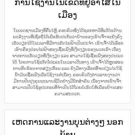
ການໃຊ້ງານໃນເຂດທີ່ຢູ່ອາໄສໃນ
ເມືອງ
ໃນເຂດຊານເມືອງທີ່ຄື້ນໄຫຼ້, ຄອບຄົວໜຶ່ງໄດ້ຊອກຫາວິທີແກ້ໄຂດ້ານ
ພະລັງງານທີ່ເຊື່ອຖືໄດ້ເພື່ອຮັບປະກັນວ່າບ້ານຂອງເຂົາເຈົ້າຈະຍັງຄົງ
ເຮັດວຽກໄດ້ໃນເວລາທີ່ມີການຕັດໄຟຟ້າເປັນປະຈຳ. ເຂົາເຈົ້າໄດ້ເລືອກ
ເອົາເຄື່ອງປ່ອນໄຟຟ້າສອງເຊື້ອເພີງທີ່ເງີຍງຽບຂອງພວກເຮົາ ເນື່ອງ
ຈາກການເຮັດວຽກທີ່ເງີຍງຽບ ແລະ ສາມາດໃຊ້ເຊື້ອເພີງສອງປະເພດ
ໄດ້. ໂດຍການໃຊ້ແກັດໂປແລນໃນເວລາເດີນທາງ, ເຂົາເຈົ້າໄດ້ຫຼຸດຜ່ອນ
ການຮີບຮ້ອນຈາກສຽງເຮືອນ ແລະ ຍັງມີທາງເລືອກທີ່ຈະປ່ຽນໄປໃຊ້
ນ້ຳມັນເຊື້ອເພີງເພື່ອໃຊ້ງານຕໍ່ເນື່ອງ. ຄອບຄົວດັ່ງກ່າວລາຍງານວ່າ
ມີການປັບປຸງຄຸນນະພາບຊີວິດຢ່າງມີນັກສຳຄັນ, ເນື່ອງຈາກເຂົາເຈົ້າ
ສາມາດເປີດໃຊ້ອຸປະກອນທີ່ຈຳເປັນໄດ້ໂດຍບໍ່ເຮັດໃຫ້ເພື່ອນບ້ານເສຍ
ຄວາມສະດວກ.
ເຫດການແລະງານບຸນຕ່າງໆ ນອກ
ບ້ານ