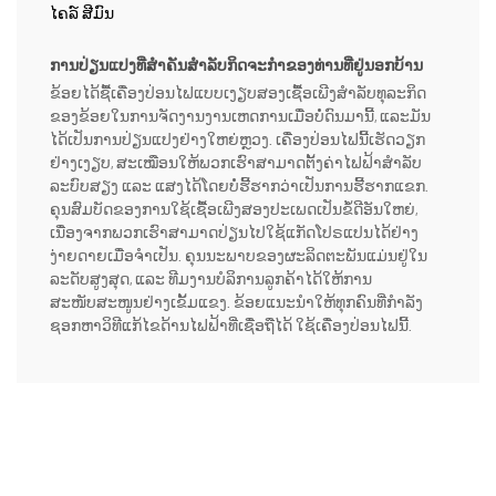
ໄຄລ໌ ສີມົນ
ການປ່ຽນແປງທີ່ສຳຄັນສຳລັບກິດຈະກຳຂອງທ່ານທີ່ຢູ່ນອກບ້ານ
ຂ້ອຍໄດ້ຊື້ເຄື່ອງປ່ອນໄຟແບບເງຽບສອງເຊື້ອເພີງສຳລັບທຸລະກິດ
ຂອງຂ້ອຍໃນການຈັດງານງານເຫດການເມື່ອບໍ່ດົນມານີ້, ແລະມັນ
ໄດ້ເປັນການປ່ຽນແປງຢ່າງໃຫຍ່ຫຼວງ. ເຄື່ອງປ່ອນໄຟນີ້ເຮັດວຽກ
ຢ່າງເງຽບ, ສະເໝືອນໃຫ້ພວກເຮົາສາມາດຕັ້ງຄ່າໄຟຟ້າສຳລັບ
ລະບົບສຽງ ແລະ ແສງໄດ້ໂດຍບໍ່ຮີ້ຮາກວ່າເປັນການຮີ້ຮາກແຂກ.
ຄຸນສົມບັດຂອງການໃຊ້ເຊື້ອເພີງສອງປະເພດເປັນຂໍ້ດີອັນໃຫຍ່,
ເນື່ອງຈາກພວກເຮົາສາມາດປ່ຽນໄປໃຊ້ແກັດໂປຣແປນໄດ້ຢ່າງ
ງ່າຍດາຍເມື່ອຈຳເປັນ. ຄຸນນະພາບຂອງຜະລິດຕະພັນແມ່ນຢູ່ໃນ
ລະດັບສູງສຸດ, ແລະ ທີມງານບໍລິການລູກຄ້າໄດ້ໃຫ້ການ
ສະໜັບສະໜູນຢ່າງເຂັ້ມແຂງ. ຂ້ອຍແນະນຳໃຫ້ທຸກຄົນທີ່ກຳລັງ
ຊອກຫາວິທີແກ້ໄຂດ້ານໄຟຟ້າທີ່ເຊື່ອຖືໄດ້ ໃຊ້ເຄື່ອງປ່ອນໄຟນີ້.