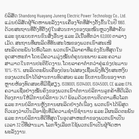
ປ່ຽນພະລັງງານຄວາມຮ້ອນ
ເປັນພະລັງງານໄຟຟ້າ
ບໍລິສັດ Shandong Huayang Juneng Electric Power Technology Co., Ltd.
ແມ່ນບໍລິສັດຜູ້ຈັດຫາພະລັງງານເຄື່ອງຈັກທີ່ສ້າງຕັ້ງຂຶ້ນໃນປີ 1993.
ດ້ວຍສະຖານທີ່ຕັ້ງທີ່ຕັ້ງຢູ່ໃນສ່ວນກາງຂອງຖະໜົນຫຼວງທີ່ສຳຄັນ
ແລະ ຮູບແບບການຂົນສົ່ງອື່ນໆ ແລະ ມີເນື້ອທີ່ກວ່າ 62,000 ຕາລາງ
ເມັດ, ສະຖານທີ່ຜະລິດທີ່ທັນສະໄໝຂອງພວກເຮົາສະເໜີ
ຜະລິດຕະພັນໄປທົ່ວໂລກ. ພວກເຮົາມີລາຄາທີ່ແຂ່ງຂັນທີ່ສຸດໃນ
ອຸດສາຫະກຳ ໂດຍມີຄວາມມຸ່ງໝັ້ນຕໍ່ຄຸນນະພາບ ແລະ ຄວາມ
ສາມາດໃນການປະຕິບັດງານ, ໂດຍລາຄາຕ່ຳກວ່າຄູ່ແຂ່ງປະມານ
10%-15%. ຜະລິດຕະພັນເຄື່ອງປ່ອນໄຟສອງເຊື້ອເພິງທີ່ເງີຍສະຫງົບ
ຂອງພວກເຮົາໄດ້ຜ່ານການທົດສອບ ແລະ ຮັບການຮັບຮອງຈາກ
ຫຼາຍຫ້ອງທົດສອບທີ່ມີຊື່ສຽງ, ISO9001, ISO14001, ISO45001, CE ແລະ EPA.
ຄວາມເຊື່ອຢ່າງໝັ້ນຄົງຂອງພວກເຮົາຕໍ່ການບໍລິການລູກຄ້າທີ່ດີເລີດ
ຕ້ອງການໃຫ້ມີການບໍລິການ 24/7 ພ້ອມດ້ວຍການຕິດຕາມທົ່ວໂລກ
ແລະ ການບໍລິການຫຼັງການຜະລິດຢ່າງຕໍ່เนື່ອງ. ພວກເຮົາໄດ້ພິສູດ
ຕົວເອງວ່າເປັນມືອາຊີບທີ່ມີຄວາມຊຳນິຊຳນານ ແລະ ມີຜະລິດຕະພັນ
ແລະ ການບໍລິການທີ່ດີທີ່ສຸດໃນອຸດສາຫະກຳຂອງພວກເຮົາເປັນ
ເວລາ 32 ປີທີ່ຜ່ານມາ, ໂລກຈຶ່ງເລືອກໃຊ້ພວກເຮົາເປັນຜູ້ຈັດຫາ
ພະລັງງານ.