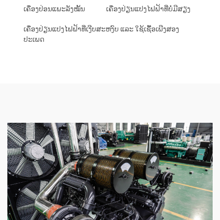
ເຄື່ອງປ່ອນແພະລັງໝັ້ນ
ເຄື່ອງປ່ຽນແປງໄຟຟ້າທີ່ບໍ່ມີສຽງ
ເຄື່ອງປ່ຽນແປງໄຟຟ້າທີ່ເງີບສະຫງົບ ແລະ ໃຊ້ເຊື້ອເພີງສອງ
ປະເພດ