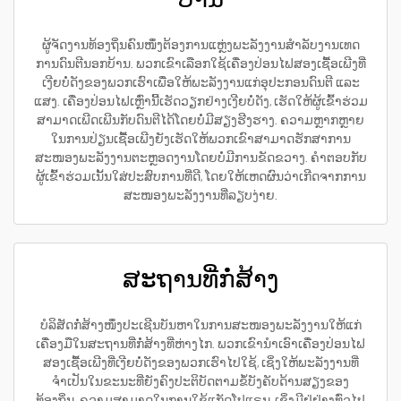
ຜູ້ຈັດງານທ້ອງຖິ່ນຄົນໜຶ່ງຕ້ອງການແຫຼ່ງພະລັງງານສຳລັບງານເທດ
ການດົນຕີນອກບ້ານ. ພວກເຂົາເລືອກໃຊ້ເຄື່ອງປ່ອນໄຟສອງເຊື້ອເພີງທີ່
ເງີຍບໍ່ດັງຂອງພວກເຮົາເພື່ອໃຫ້ພະລັງງານແກ່ອຸປະກອນດົນຕີ ແລະ
ແສງ. ເຄື່ອງປ່ອນໄຟເຫຼົ່ານີ້ເຮັດວຽກຢ່າງເງີຍບໍ່ດັງ, ເຮັດໃຫ້ຜູ້ເຂົ້າຮ່ວມ
ສາມາດເພີດເພີນກັບດົນຕີໄດ້ໂດຍບໍ່ມີສຽງຮີງຮາງ. ຄວາມຫຼາກຫຼາຍ
ໃນການປ່ຽນເຊື້ອເພີງຍັງເຮັດໃຫ້ພວກເຂົາສາມາດຮັກສາການ
ສະໜອງພະລັງງານຕະຫຼອດງານໂດຍບໍ່ມີການຂັດຂວາງ. ຄຳຕອບກັບ
ຜູ້ເຂົ້າຮ່ວມເນັ້ນໃສ່ປະສົບການທີ່ດີ, ໂດຍໃຫ້ເຫດຜົນວ່າເກີດຈາກການ
ສະໜອງພະລັງງານທີ່ລຽບງ່າຍ.
ສະຖານທີ່ກໍ່ສ້າງ
ບໍລິສັດກໍ່ສ້າງໜຶ່ງປະເຊີນບັນຫາໃນການສະໜອງພະລັງງານໃຫ້ແກ່
ເຄື່ອງມືໃນສະຖານທີ່ກໍ່ສ້າງທີ່ຫ່າງໄກ. ພວກເຂົານຳເອົາເຄື່ອງປ່ອນໄຟ
ສອງເຊື້ອເພີງທີ່ເງີຍບໍ່ດັງຂອງພວກເຮົາໄປໃຊ້, ເຊິ່ງໃຫ້ພະລັງງານທີ່
ຈຳເປັນໃນຂະນະທີ່ຍັງຄົງປະຕິບັດຕາມຂໍ້ບັງຄັບດ້ານສຽງຂອງ
ທ້ອງຖິ່ນ. ຄວາມສາມາດໃນການໃຊ້ແກັດໂປແຣນ, ເຊິ່ງມີຢູ່ຢ່າງທົ່ວໄປ