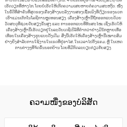
ທ່ານໄດ້ໃນສະພາບແວດລ້ອມທີ່ຕ່າງກັນ, ຈາກເຂດທີ່ຢູ່ອາໄສຈົນເຖິງສະຖານທີ່
ເຮັດວຽກທີ່ຫ່າງໄກ, ໂດຍບໍ່ເຮັດໃຫ້ເກີດຄວາມເສຍຫາຍຕໍ່ຄວາມສະຫງົບ. ໜຶ່ງ
ໃນຂໍ້ດີທີ່ສຳຄັນທີ່ສຸດຂອງເຄື່ອງສ້າງພະລັງງານສອງເຊື້ອເພິງທີ່ເງົຽບຂອງພວກ
ເຮົາແມ່ນເຕັກໂນໂລຊີການຫຼຸດທອນສຽງ. ເຄື່ອງສ້າງເຫຼົ່ານີ້ຖືກອອກແບບດ້ວຍ
ວັດສະດຸທີ່ຊ່ວຍດັບສຽງຂັ້ນສູງ ແລະ ການອອກແບບທີ່ທັນສະໄໝ, ເຊິ່ງເຮັດໃຫ້
ເຄື່ອງສ້າງເຫຼົ່ານີ້ເຮັດວຽກຢູ່ໃນລະດັບເດຊີເບີລ໌ທີ່ຕ່ຳກວ່າຢ່າງມີນັກຫຼາຍເທື່ອ
ເທືອບໃນເຄື່ອງສ້າງຮູບແບບດັ້ງເດີມ. ສິ່ງນີ້ເຮັດໃຫ້ເຄື່ອງສ້າງເຫຼົ່ານີ້ເໝາະສົມ
ຢ່າງຍິ່ງສຳລັບການໃຊ້ງານໃນເຂດທີ່ຢູ່ອາໄສ, ໃນເວລາໄປຕັ້ງແຄມ, ຫຼື ໃນເຫດ
ການຕ່າງໆທີ່ຈັດຂຶ້ນນອກບ້ານ ໂດຍທີ່ມີກົດລະບຽບກ່ຽວກັບສຽງ.
ຮັບເອົາລາຄາ
ຄວາມໜື່ງຂອງບໍລິສັດ