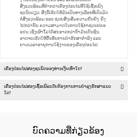
ສິ່ງແວດລ້ອມທີ່ຕ່ຳກວ່າເຄື່ອງປ່ອນໄຟທີ່ໃຊ້ເຊື້ອເພິງ
ຊະນິດດຽວ. ສິ່ງນີ້ເຮັດໃຫ້ມັນເປັນທາງເລືອກທີ່ເປັນມິດ
ຕໍ່ສິ່ງແວດລ້ອມ ແລະ ຊ່ວຍສົ່ງເສີມຄວາມຍືນຍົງ. ຍິ່ງ
ໄປກວ່ານັ້ນ, ຄວາມສາມາດໃນການໃຊ້ກາຊວນປຣອ
ແປນ, ເຊິ່ງເຜົາໄ້ມ່ໄດ້ສະອາດກວ່ານ້ຳມັນເບີນຊີນ,
ອາດຈະເຮັດໃຫ້ຕົ້ນທຶນການບໍາຮັກສາຕ່ຳລົງ ແລະ
ຍາວເວລາອາຍຸການໃຊ້ງານຂອງເຄື່ອງປ່ອນໄຟ.
ເຄື່ອງປ່ອນໄຟສອງຊະນິດຂອງທ່ານເງີບເທົ່າໃດ?
ເຄື່ອງປ່ອນໄຟສອງເຊື້ອເພີລະດັບຕ້ອງການການບໍາລຸງຮັກສາແນວ
ໃດ?
ບົດຄວາມທີ່ກ່ຽວຂ້ອງ