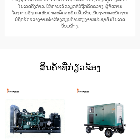
ໃນເຂດດັ່ງກ່າວ, ໃຫ້ການເຮັດວຽກທີ່ບໍ່ຖືກຂັດຂວາງ. ຜູ້ຈັດການ
ໂຄງການສັງເກດເຫັນວ່າຜະລິດຕະພັນເພີ່ມຂຶ້ນ, ເນື່ອງຈາກພະນັກງານ
ບໍ່ຖືກຂັດຂວາງຈາກຄຳຮ້ອງຮຽນດ້ານສຽງຈາກປະຊາຊົນໃນເຂດ
ອ້ອມຂ້າງ.
ສິນຄ້າທີ່ກ່ຽວຂ້ອງ