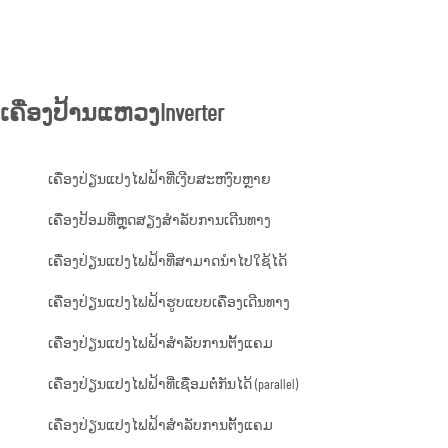
ເຄື່ອງປ້ານແຫວງInverter
ເຄື່ອງປ່ຽນແປງໄຟຟ້າທີ່ເງີບສະຫງົບຫຼາຍ
ເຄື່ອງປ້ອມທີ່ຫຼຸດສຽງສຳລັບການເດີນທາງ
ເຄື່ອງປ່ຽນແປງໄຟຟ້າທີ່ສາມາດນຳໄປໃຊ້ໄດ້
ເຄື່ອງປ່ຽນແປງໄຟຟ້າຮູບແບບເຄື່ອງເດີນທາງ
ເຄື່ອງປ່ຽນແປງໄຟຟ້າສຳລັບການຕັ້ງແຄມ
ເຄື່ອງປ່ຽນແປງໄຟຟ້າທີ່ເຊື່ອມຕໍ່ກັນໄດ້ (parallel)
ເຄື່ອງປ່ຽນແປງໄຟຟ້າສຳລັບການຕັ້ງແຄມ