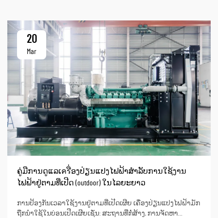
20
Mar
ຄູ່ມືການດູແລເครື່ອງປ່ຽນແປງໄຟຟ້າສຳລັບການໃຊ້ງານ
ໄຟຟ້າຢູ່ຕາມທີ່ເປີດ (outdoor) ໃນໄລຍະຍາວ
ການປ້ອງກັນເວລາໃຊ້ງານຢູ່ຕາມທີ່ເປີດເຜີຍ ເຄື່ອງປ່ຽນແປງໄຟຟ້າມັກ
ຖືກນຳໃຊ້ໃນບ່ອນເປີດເຜີຍເຊັ່ນ: ສະຖານທີ່ກໍ່ສ້າງ, ການຈັດຫາ