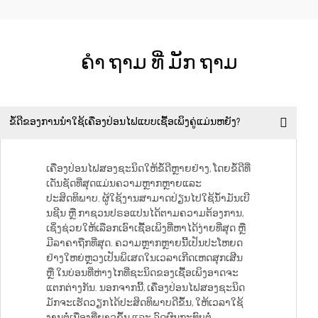
ຄໍາ ຖາມ ທີ່ ມັກ ຖາມ
ຂໍ້ດີຂອງການນຳໃຊ້ເຄື່ອງປ່ອນໄຟແບບເຊື້ອເພິງຄູ່ແມ່ນຫຍັງ?
ເຄື່ອງປ່ອນໄຟສອງຊະນິດໃຫ້ຂໍ້ດີຫຼາຍຢ່າງ, ໂດຍຂໍ້ດີທີ່
ເດັ່ນຊັດທີ່ສຸດແມ່ນຄວາມຫຼາກຫຼາຍແລະ
ປະສິດທິພາບ. ຜູ້ໃຊ້ງານສາມາດປ່ຽນໄປໃຊ້ນ້ຳມັນເບີ
ນຊີນ ຫຼື ກາຊວນປຣອແປນໄດ້ຕາມຄວາມຕ້ອງການ,
ເຊິ່ງຊ່ວຍໃຫ້ເລືອກເອົາເຊື້ອເພິງທີ່ຫາໄດ້ງ່າຍທີ່ສຸດ ຫຼື
ມີລາຄາຖືກທີ່ສຸດ. ຄວາມຫຼາກຫຼາຍນີ້ເປັນປະໂຫຍດ
ຢ່າງໃຫຍ່ຫຼວງເປັນພິເສດໃນເວລາເກີດເຫດສຸກເສີນ
ຫຼື ໃນບ່ອນທີ່ຫ່າງໄກທີ່ຊະນິດຂອງເຊື້ອເພິງອາດຈະ
ແຕກຕ່າງກັນ. ນອກຈາກນີ້, ເຄື່ອງປ່ອນໄຟສອງຊະນິດ
ມັກຈະເຮັດວຽກໄດ້ປະສິດທິພາບດີຂຶ້ນ, ໃຫ້ເວລາໃຊ້
ງານຕໍ່ເນື່ອງທີ່ຍາວຂຶ້ນ ແລະ ລົດຜົນກະທົບຕໍ່