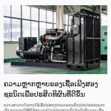
ຄວາມຫຼາກຫຼາຍຂອງເຊື້ອເພີງສອງ
ຊະນິດເພື່ອປະສິດທິຜົນທີ່ດີຂຶ້ນ
ຄວາມສາມາດໃນການໃຊ້ເຊື້ອໄຟສອງປະເພດຂອງເຄື່ອງປ່ອນໄຟຂອງພວກ
ເຮົາ ອະນຸຍາດໃຫ້ຜູ້ໃຊ້ສາມາດປ່ຽນໄປລະຫວ່າງນ້ຳມັນເບີນຊິນ ແລະ ເຊື້ອ