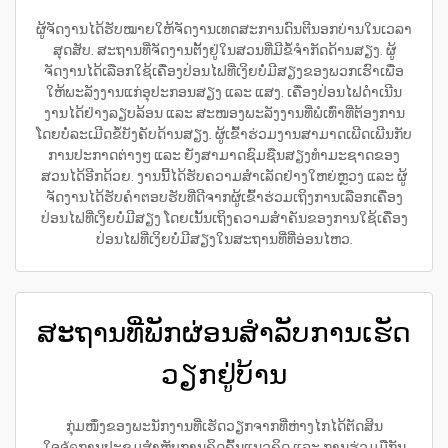
ຜູ້ຈັດງານໄດ້ຮັບໝາຍໃຫ້ຈັດງານເທດສະການດົນຕີນອກບ່ານໃນເວລາ
ສຸດສັບ. ສະຖານທີ່ຈັດງານຕັ້ງຢູ່ໃນສວນທີ່ມີຂໍ້ຈຳກັດດ້ານສຽງ. ຜູ້
ຈັດງານໄດ້ເລືອກໃຊ້ເຄື່ອງປ່ອນໄຟທີ່ເງິຍບໍ່ມີສຽງຂອງພວກເຮົາເພື່ອ
ໃຫ້ພະລັງງານແກ່ອຸປະກອນສຽງ ແລະ ແສງ. ເຄື່ອງປ່ອນໄຟດຳເນີນ
ງານໄດ້ຢ່າງລຽບລ້ອນ ແລະ ສະໜອງພະລັງງານທີ່ພໍເທົ່າທີ່ຕ້ອງການ
ໂດຍບໍ່ລະເມີດຂໍ້ບັງຄັບດ້ານສຽງ. ຜູ້ເຂົ້າຮ່ວມງານສາມາດເພີດເພີນກັບ
ການປະກາດຕ່າງໆ ແລະ ຍັງສາມາດຊົມຊືນສຽງທຳມະຊາດຂອງ
ສວນໄດ້ອີກດ້ວຍ. ງານນີ້ໄດ້ຮັບຄວາມສຳເລັດຢ່າງໃຫຍ່ຫຼວງ ແລະ ຜູ້
ຈັດງານໄດ້ຮັບຄຳຕອບຮັບທີ່ດີຈາກຜູ້ເຂົ້າຮ່ວມເຖິງການເລືອກເຄື່ອງ
ປ່ອນໄຟທີ່ເງິຍບໍ່ມີສຽງ ໂດຍເນັ້ນເຖິງຄວາມສຳຄັນຂອງການໃຊ້ເຄື່ອງ
ປ່ອນໄຟທີ່ເງິຍບໍ່ມີສຽງໃນສະຖານທີ່ທີ່ອ່ອນໄຫວ.
ສະຖານທີ່ພັກຜ່ອນສຳລັບການເຮັດ
ວຽກຢູ່ບ້ານ
ກຸ່ມໜຶ່ງຂອງພະນັກງານທີ່ເຮັດວຽກຈາກທີ່ຫ່າງໄກໄດ້ຕັດສິນ
ໃຈຈัดການປະຊຸມສຳຫຼັບການຄິດຄົ້ນແນວຄິດ ແລະ ການຮ່ວມມືກັນ