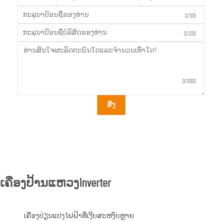
0/100
0/200
0/1000
ສົ່ງ
ເຄື່ອງປ້ານແຫວງInverter
ເຄື່ອງປ່ຽນແປງໄຟຟ້າທີ່ເງີບສະຫງົບຫຼາຍ