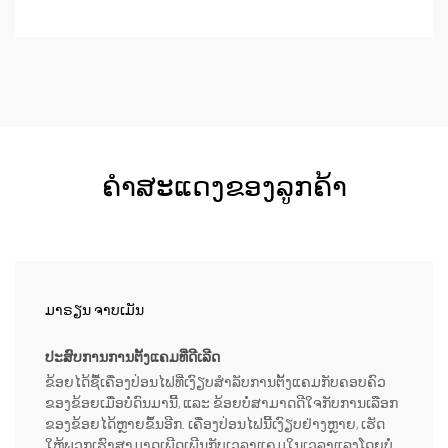
ຄຳສະແດງຂອງລູກຄ້າ
ມາຣຽນ ຈາບເມັນ
ປະສົບການການຕັ້ງແຄມທີ່ດີເລີດ
ຂ້ອຍໄດ້ຊື້ເຄື່ອງປ່ອນໄຟທີ່ເງົຽບສຳລັບການຕັ້ງແຄມກັບຄອບຄົວ
ຂອງຂ້ອຍເມື່ອບໍ່ດົນມານີ້, ແລະ ຂ້ອຍບໍ່ສາມາດດີໃຈກັບການເລືອກ
ຂອງຂ້ອຍໄດ້ຫຼາຍຂຶ້ນອີກ. ເຄື່ອງປ່ອນໄຟນີ້ເງົຽບຢ່າງຫຼາຍ, ເຮັດ
ໃຫ້ພວກເຮົາສາມາດເພີດເພີນກັບເວລາແຄມໃນເວລາແລງໂດຍບໍ່