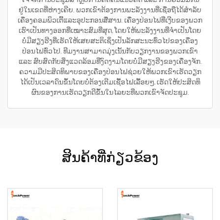
ຢູ່ໃນເຂດທີ່ຫ່າງເຄີຍ. ພວກເຂົາຕ້ອງການພະລັງງານທີ່ເຊື່ອຖືໄດ້ສຳລັບ
ເຄື່ອງຄອມພິວເຕີ້ແລະອຸປະກອນສື່ສານ. ເຄື່ອງປ່ອນໄຟທີ່ເງີບຂອງພວກ
ເຮົາເປັນທາງອອກທີ່ເໝາະສົມທີ່ສຸດ, ໂດຍໃຫ້ພະລັງງານທີ່ຈຳເປັນໂດຍ
ບໍ່ມີສຽງຮີງທີ່ເຮັດໃຫ້ເສຍສະຕິເຊິ່ງເປັນລັກສະນະທົ່ວໄປຂອງເຄື່ອງ
ປ່ອນໄຟທົ່ວໄປ. ທີມງານສາມາດມຸ່ງເນັ້ນກັບວຽກງານຂອງພວກເຂົາ
ແລະ ສົບສົດກັບສິ່ງແວດລ້ອມທີ່ງົດງາມໂດຍບໍ່ມີສຽງຮີງຂອງເຄື່ອງຈັກ.
ຄວາມມີປະສິດທິພາບຂອງເຄື່ອງປ່ອນໄຟຊ່ວຍໃຫ້ພວກເຂົາເຮັດວຽກ
ໄດ້ເປັນເວລາດົນຂຶ້ນໂດຍບໍ່ຕ້ອງເຕີມເຊື້ອໄຟເລື້ອຍໆ, ເຮັດໃຫ້ປະສິດທິ
ຜົນຂອງການເຮັດວຽກດີຂຶ້ນໃນໄລຍະທີ່ພວກເຂົາຈັດປະຊຸມ.
ສິນຄ້າທີ່ກ່ຽວຂ້ອງ