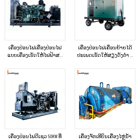
ເຄື່ອງປ່ອນໄຟເຄື່ອງປ່ອນໄຟ
ເຄື່ອງປ່ອນໄຟເຄື່ອນຍ້າຍໄດ້
ແບບເຄື່ອງເຮັດໃຫ້ໄຟຟ້າສະ
ປະເພດເຮັດໃຫ້ສຽງດັງຕ່ຳ ທີ່
ຖຽນ ປະເພດໃຫຍ່ ສຳລັບ
ຕິດຕັ້ງຢູ່ໃນລົດເປີດ (Trailer)
ອາຄານເພື່ອການຄ້າ ແລະ
ສຳລັບການໃຊ້ໃນເວລາฉຸກ
ເຄື່ອງປ່ອນໄຟດີເຊວສຳລັບການ
ເຕີນ
ສະຫງາດໄຟສຳຮອງ
ເຄື່ອງປ່ອນໄຟດີເຊວ 50KW ທີ່
ເຄື່ອງຈັກເທີບິນເຄື່ອງໄຫຼ່ນ້ຳ