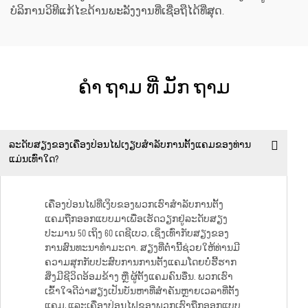
ບໍລິການວິທີແກ້ໄຂດ້ານພະລັງງານທີ່ເຊື່ອຖືໄດ້ທີ່ສຸດ.
ຄໍາ ຖາມ ທີ່ ມັກ ຖາມ
ລະດັບສຽງຂອງເຄື່ອງປ່ອນໄຟເງຽບສຳລັບການຕັ້ງແຄມຂອງທ່ານ
ແມ່ນເທົ່າໃດ?
ເຄື່ອງປ່ອນໄຟທີ່ເງິບຂອງພວກເຮົາສຳລັບການຕັ້ງ
ແຄມຖືກອອກແບບມາເພື່ອເຮັດວຽກຢູ່ລະດັບສຽງ
ປະມານ 50 ເຖິງ 60 ເດຊີເບວ, ເຊິ່ງເທົ່າກັບສຽງຂອງ
ການສົນທະນາທຳມະດາ. ສຽງທີ່ຕ່ຳນີ້ຊ່ວຍໃຫ້ທ່ານມີ
ຄວາມສຸກກັບປະສົບການການຕັ້ງແຄມໂດຍບໍ່ຮີ້ຮາກ
ສິ່ງມີຊີວິດອ້ອມຂ້າງ ຫຼື ຜູ້ຕັ້ງແຄມຄົນອື່ນ. ພວກເຮົາ
ເຂົ້າໃຈດີວ່າສຽງເປັນບັນຫາທີ່ສຳຄັນຫຼາຍເວລາທີ່ຕັ້ງ
ແຄມ, ແລະເຄື່ອງປ່ອນໄຟຂອງພວກເຮົາຖືກອອກແບບ