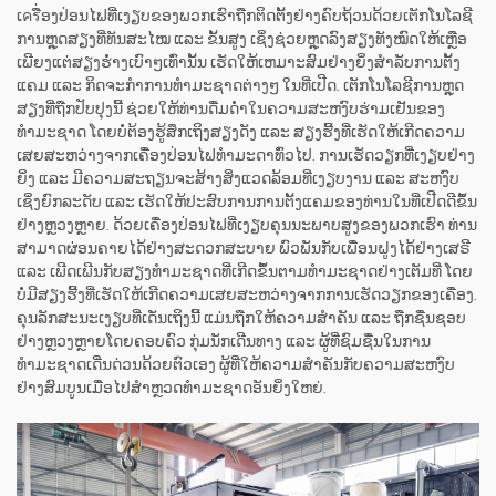
ເครື່ອງປ່ອນໄຟທີ່ເງຽບຂອງພວກເຮົາຖືກຕິດຕັ້ງຢ່າງຄົບຖ້ວນດ້ວຍເຕັກໂນໂລຊີ
ການຫຼຸດສຽງທີ່ທັນສະໄໝ ແລະ ຂັ້ນສູງ ເຊິ່ງຊ່ວຍຫຼຸດລົງສຽງທັງໝົດໃຫ້ເຫຼືອ
ເພີຍງແຕ່ສຽງຮໍ່າງເບົາໆເທົ່ານັ້ນ ເຮັດໃຫ້ເຫມາະສົມຢ່າງຍິ່ງສຳລັບການຕັ້ງ
ແຄມ ແລະ ກິດຈະກຳການທຳມະຊາດຕ່າງໆ ໃນທີ່ເປີດ. ເຕັກໂນໂລຊີການຫຼຸດ
ສຽງທີ່ຖືກປັບປຸງນີ້ ຊ່ວຍໃຫ້ທ່ານດື່ມດ່ຳໃນຄວາມສະຫງົບຮ່າມເຢັນຂອງ
ທຳມະຊາດ ໂດຍບໍ່ຕ້ອງຮູ້ສຶກເຖິງສຽງດັງ ແລະ ສຽງຮີ້ງທີ່ເຮັດໃຫ້ເກີດຄວາມ
ເສຍສະຫວ່າງຈາກເຄື່ອງປ່ອນໄຟທຳມະດາທົ່ວໄປ. ການເຮັດວຽກທີ່ເງຽບຢ່າງ
ຍິ່ງ ແລະ ມີຄວາມສະຖຽນຈະສ້າງສິ່ງແວດລ້ອມທີ່ເງຽບງານ ແລະ ສະຫງົບ
ເຊິ່ງຍົກລະດັບ ແລະ ເຮັດໃຫ້ປະສົບການການຕັ້ງແຄມຂອງທ່ານໃນທີ່ເປີດດີຂຶ້ນ
ຢ່າງຫຼວງຫຼາຍ. ດ້ວຍເຄື່ອງປ່ອນໄຟທີ່ເງຽບຄຸນນະພາບສູງຂອງພວກເຮົາ ທ່ານ
ສາມາດຜ່ອນຄາຍໄດ້ຢ່າງສະດວກສະບາຍ ພົວພັນກັບເພື່ອນຝູງໄດ້ຢ່າງເສຣີ
ແລະ ເພີດເພີນກັບສຽງທຳມະຊາດທີ່ເກີດຂຶ້ນຕາມທຳມະຊາດຢ່າງເຕັມທີ່ ໂດຍ
ບໍ່ມີສຽງຮີ້ງທີ່ເຮັດໃຫ້ເກີດຄວາມເສຍສະຫວ່າງຈາກການເຮັດວຽກຂອງເຄື່ອງ.
ຄຸນລັກສະນະເງຽບທີ່ເດັ່ນເຖິງນີ້ ແມ່ນຖືກໃຫ້ຄວາມສຳຄັນ ແລະ ຖືກຊື່ນຊອບ
ຢ່າງຫຼວງຫຼາຍໂດຍຄອບຄົວ ກຸ່ມນັກເດີນທາງ ແລະ ຜູ້ທີ່ຊົມຊື່ນໃນການ
ທຳມະຊາດເດີ່ນດ່ວນດ້ວຍຕົວເອງ ຜູ້ທີ່ໃຫ້ຄວາມສຳຄັນກັບຄວາມສະຫງົບ
ຢ່າງສົມບູນເມື່ອໄປສຳຫຼວດທຳມະຊາດອັນຍິ່ງໃຫຍ່.