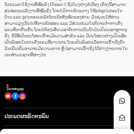
ດ້ວຍເວລາໃຊ້ງານທີ່ໝັ້ນຄົງໄດ້ຮອດ 12 ຊົ່ວໂມງຢ່າງຕໍ່ເນື່ອງ ເຄື່ອງນີ້ສາມາດ
ສະໜອງພະລັງງານທີ່ໝັ້ນຄົງ ໂດຍບໍ່ມີການຂັດຂວາງ ໃຫ້ແກ່ອຸປະກອນໃນ
ບ້ານ ແລະ ອຸປະກອນເອເລັກໂຕຣນິກທັງໝົດຂອງທ່ານ. ມັນຊ່ວຍໃຫ້ທ່ານ
ສາມາດມຸ່ງເນັ້ນໄປທີ່ການພັກຜ່ອນ ແລະ ມີສ່ວນຮ່ວມໃນກິດຈະກຳການຕັ້ງ
ແຄມທີ່ນ່າຕື່ນເຕັ້ນ ໂດຍບໍ່ຕ້ອງເສີຍເວລາກັບການເຕີມນ້ຳມັນເປັນເວລາຫຼາຍໆ
ຄັ້ງ. ຂໍ້ດີທີ່ເປັນປະໂຫຍດນີ້ຈະມີຄວາມສຳຄັນ ແລະ ມີປະໂຫຍດຢ່າງເປີດເຜີຍ
ເປັນພິເສດໃນການຕັ້ງແຄມທີ່ຍາວນານ ໂດຍເປັນພິເສດເມື່ອການເຂົ້າເຖິງນ້ຳ
ມັນເພີ່ມເຕີມອາດຈະມີຄວາມຍາກ ຫຼື ບໍ່ສາມາດເຂົ້າເຖິງໄດ້ຢ່າງງ່າຍດາຍໃນ
ເຂດທຳມະຊາດທີ່ຫ່າງໄກ.
ປະເພດຜະລິດຕະພັນ