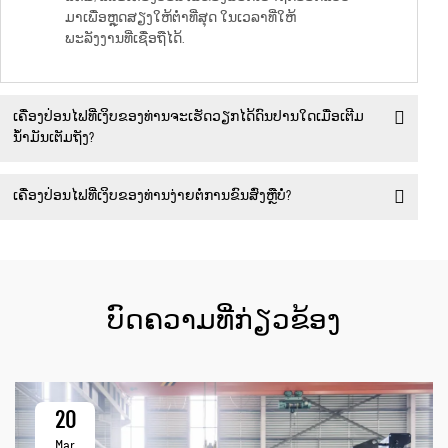
ມາເພື່ອຫຼຸດສຽງໃຫ້ຕ່ຳທີ່ສຸດ ໃນເວລາທີ່ໃຫ້
ພະລັງງານທີ່ເຊື່ອຖືໄດ້.
ເຄື່ອງປ່ອນໄຟທີ່ເງິບຂອງທ່ານຈະເຮັດວຽກໄດ້ດົນປານໃດເມື່ອເຕີມ
ນ້ຳມັນເຕັມຖັງ?
ເຄື່ອງປ່ອນໄຟທີ່ເງິບຂອງທ່ານງ່າຍຕໍ່ການຂົນສົ່ງຫຼືບໍ່?
ບົດຄວາມທີ່ກ່ຽວຂ້ອງ
20
Mar