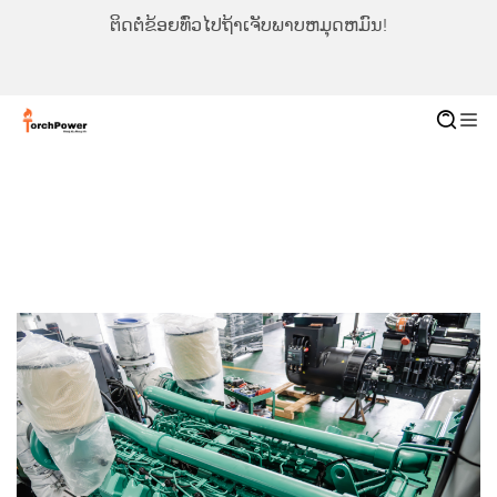
ຕິດຕໍ່ຂ້ອຍທົ່ວໄປຖ້າເຈັບພາບຫມຸດຫມົນ!