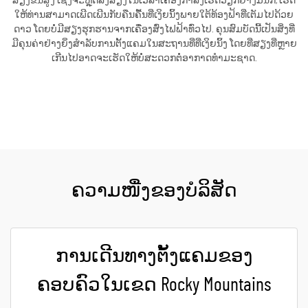
ສຽງຂັ້ນສູງ ເຊິ່ງຈະຫຼຸດລົງສຽງໃນເວລາເຄື່ອງກຳລັງເຮັດວຽກຢ່າງມີນັກ, ເຮັດ
ໃຫ້ທ່ານສາມາດເພີດເພີນກັບຄືນຄື້ນທີ່ເງິຍນິ້ງພາຍໃຕ້ທ້ອງຟ້າທີ່ເຕັມໄປດ້ວຍ
ດາວ ໂດຍບໍ່ມີສຽງຮຸກຮານຈາກເຄື່ອງສົ່ງໄຟຟ້າທົ່ວໄປ. ຄຸນສົມບັດນີ້ເປັນສິ່ງທີ່
ມີຄຸນຄ່າຢ່າງຍິ່ງສຳລັບການຕັ້ງແຄມໃນສະຖານທີ່ທີ່ເງິຍນິ້ງ ໂດຍທີ່ສຽງທີ່ຫຼາຍ
ເກີນໄປອາດຈະເຮັດໃຫ້ບໍ່ສະດວກຕໍ່ອາກາດທຳມະຊາດ.
ຮັບເອົາລາຄາ
ຄວາມໜື່ງຂອງບໍລິສັດ
ການເດີນທາງຕັ້ງແຄມຂອງ
ຄອບຄົວໃນເຂດ Rocky Mountains