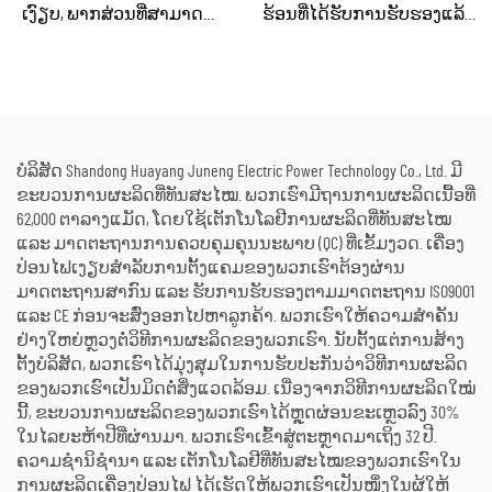
ເງົຽບ, ພາກສ່ວນທີ່ສາມາດນຳ
ຮ້ອນທີ່ໄດ້ຮັບການຮັບຮອງແລ້ວ
ໄປໃຊ້ໄດ້, ກັນຝົນ ສຳລັບການ
ແລະ ຖືກບຳລຸງຮັກສາໃໝ່ຢ່າງ
ກໍ່ສ້າງພາຍນອກ ແລະ ການ
ດີເລີດ ໃຊ້ແລ້ວ/ມືສອງ ຮວມທັງ
ຈັດຕັ້ງສຳລັບເຫດສຸກເສີນ
ເຄື່ອງຕົ້ມນ້ຳຮ້ອນ ສຳລັບການ
ປ່ຽນພະລັງງານຄວາມຮ້ອນ
ເປັນພະລັງງານໄຟຟ້າ
ບໍລິສັດ Shandong Huayang Juneng Electric Power Technology Co., Ltd. ມີ
ຂະບວນການຜະລິດທີ່ທັນສະໄໝ. ພວກເຮົາມີຖານການຜະລິດເນື້ອທີ່
62,000 ຕາລາງແມັດ, ໂດຍໃຊ້ເຕັກໂນໂລຢີການຜະລິດທີ່ທັນສະໄໝ
ແລະ ມາດຕະຖານການຄວບຄຸມຄຸນນະພາບ (QC) ທີ່ເຂັ້ມງວດ. ເຄື່ອງ
ປ່ອນໄຟເງຽບສຳລັບການຕັ້ງແຄມຂອງພວກເຮົາຕ້ອງຜ່ານ
ມາດຕະຖານສາກົນ ແລະ ຮັບການຮັບຮອງຕາມມາດຕະຖານ ISO9001
ແລະ CE ກ່ອນຈະສົ່ງອອກໄປຫາລູກຄ້າ. ພວກເຮົາໃຫ້ຄວາມສຳຄັນ
ຢ່າງໃຫຍ່ຫຼວງຕໍ່ວິທີການຜະລິດຂອງພວກເຮົາ. ນັບຕັ້ງແຕ່ການສ້າງ
ຕັ້ງບໍລິສັດ, ພວກເຮົາໄດ້ມຸ່ງສຸມໃນການຮັບປະກັນວ່າວິທີການຜະລິດ
ຂອງພວກເຮົາເປັນມິດຕໍ່ສິ່ງແວດລ້ອມ. ເນື່ອງຈາກວິທີການຜະລິດໃໝ່
ນີ້, ຂະບວນການຜະລິດຂອງພວກເຮົາໄດ້ຫຼຸດຜ່ອນຂະເຫຼວລົງ 30%
ໃນໄລຍະຫ້າປີທີ່ຜ່ານມາ. ພວກເຮົາເຂົ້າສູ່ຕະຫຼາດມາເຖິງ 32 ປີ.
ຄວາມຊຳນິຊຳນາ ແລະ ເຕັກໂນໂລຢີທີ່ທັນສະໄໝຂອງພວກເຮົາໃນ
ການຜະລິດເຄື່ອງປ່ອນໄຟ ໄດ້ເຮັດໃຫ້ພວກເຮົາເປັນໜຶ່ງໃນຜູ້ໃຫ້