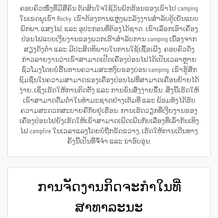
ຄອບຄົວໜຶ່ງທີ່ມີສີ່ຄົນ ຕັດສິນໃຈໃຊ້ວັນພັກຮ້ອນຂອງເຂົາໄປ camping
ໃນເຂດພູເຂົາ Rocky. ເຂົາຕ້ອງການແຫຼ່ງພະລັງງານສຳລັບຕູ້ເຢັນແບບ
ພົກພາ, ແສງໄຟ, ແລະ ອຸປະກອນທີ່ຕ້ອງໄດ້ຊາດ. ເຂົາເລືອກເອົາເຄື່ອງ
ປ່ອນໄຟແບບເງີຍງານຂອງພວກເຮົາສຳລັບການ camping ເນື່ອງຈາກ
ສຽງດັງຕ່ຳ ແລະ ມີປະສິດທິພາບໃນການໃຊ້ເຊື້ອເພີງ. ຄອບຄົວດັ່ງ
ກ່າວລາຍງານວ່າເຂົາສາມາດເປີດເຄື່ອງປ່ອນໄຟໄດ້ເປັນເວລາຫຼາຍ
ຊົ່ວໂມງໂດຍບໍ່ຮີ້ນຮານຄວາມສະຫງົບຂອງບ່ອນ camping. ເຂົາຮູ້ສຶກ
ຊົມຊື່ນໃນຄວາມສາມາດຂອງເຄື່ອງປ່ອນໄຟທີ່ສາມາດເຄື່ອນຍ້າຍໄດ້
ງ່າຍ, ເຊິ່ງເຮັດໃຫ້ການຕິດຕັ້ງ ແລະ ການຂົນສົ່ງງ່າຍຂຶ້ນ. ສິ່ງນີ້ເຮັດໃຫ້
ເຂົາສາມາດດື່ມດ່ຳໃນທຳມະຊາດຢ່າງເຕັມທີ່ ແລະ ພ້ອມທັງໄດ້ຮັບ
ຄວາມສະດວກສະບາຍຄືກັບຢູ່ເຮືອນ. ການເຮັດວຽກທີ່ເງີຍງານຂອງ
ເຄື່ອງປ່ອນໄຟຍັງເຮັດໃຫ້ເຂົາສາມາດເພີດເພີນກັບເລື່ອງທີ່ເລົ່າກັນເທິງ
ໄຟ campfire ໃນເວລາແລງໂດຍບໍ່ຖືກຂັດຂວາງ, ເຮັດໃຫ້ການເດີນທາງ
ຄັ້ງນີ້ເປັນທີ່ຈື່ຈຳ ແລະ ນ່າອົບອຸ່ນ.
ການຈັດງານກິດຈະກຳໃນທີ່
ສາທາລະນະ