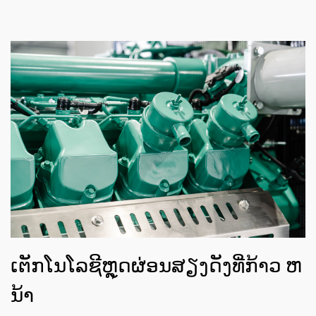
ເຕັກໂນໂລຊີຫຼຸດຜ່ອນສຽງດັງທີ່ກ້າວ ຫ
ນ້າ