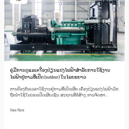
ຄູ່ມືການດູແລເครື່ອງປ່ຽນແປງໄຟຟ້າສຳລັບການໃຊ້ງານ
ໄຟຟ້າຢູ່ຕາມທີ່ເປີດ (outdoor) ໃນໄລຍະຍາວ
ການປ້ອງກັນເວລາໃຊ້ງານຢູ່ຕາມທີ່ເປີດເຜີຍ ເຄື່ອງປ່ຽນແປງໄຟຟ້າມັກ
ຖືກນຳໃຊ້ໃນບ່ອນເປີດເຜີຍເຊັ່ນ: ສະຖານທີ່ກໍ່ສ້າງ, ການຈັດຫາ
ພະລັງງານໃຫ້ເຂດຫ່າງໄກ, ແລະ ການອາໄສຢູ່ໃນລົດ RV. ເນື່ອງຈາກ
ຄວາມຫຼາກຫຼາຍຂອງມັນ, ຄົນຈຳນວນຫຼາຍໃນອຸດສາຫະກຳຕ່າງໆທີ່
View More
ເຮັດວຽກຢູ່ຕາມທີ່ເປີດເຜີຍຈະຊື້ເຄື່ອງປ່ຽນແປງໄຟຟ້າ...