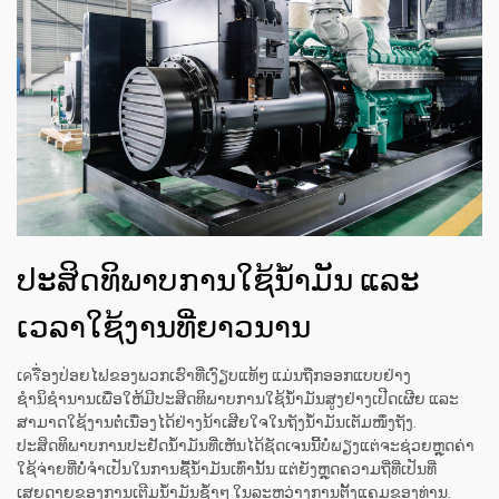
ປະສິດທິພາບການໃຊ້ນ້ຳມັນ ແລະ
ເວລາໃຊ້ງານທີ່ຍາວນານ
ເครື່ອງປ່ອຍໄຟຂອງພວກເຮົາທີ່ເງົຽບແທ້ໆ ແມ່ນຖືກອອກແບບຢ່າງ
ຊຳນິຊຳນານເພື່ອໃຫ້ມີປະສິດທິພາບການໃຊ້ນ້ຳມັນສູງຢ່າງເປີດເຜີຍ ແລະ
ສາມາດໃຊ້ງານຕໍ່ເນື່ອງໄດ້ຢ່າງນ້າເສີຍໃຈໃນຖັງນ້ຳມັນເຕັມໜຶ່ງຖັງ.
ປະສິດທິພາບການປະຢັດນ້ຳມັນທີ່ເຫັນໄດ້ຊັດເຈນນີ້ບໍ່ພຽງແຕ່ຈະຊ່ວຍຫຼຸດຄ່າ
ໃຊ້ຈ່າຍທີ່ບໍ່ຈຳເປັນໃນການຊື້ນ້ຳມັນເທົ່ານັ້ນ ແຕ່ຍັງຫຼຸດຄວາມຖີ່ທີ່ເປັນທີ່
ເສຍດາຍຂອງການເຕີມນ້ຳມັນຊ້ຳໆ ໃນລະຫວ່າງການຕັ້ງແຄມຂອງທ່ານ.