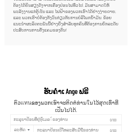
ຕ້ອງໄດ້ຍິນສຽງດັງຈາກເຄື່ອງປ່ອນໄຟທົ່ວໄປ. ມັນສາມາດໃຫ້
ພະລັງງານແກ່ຕູ້เยັນ ແລະ ໄຟຟ້າຂອງພວກເຮົາໄດ້ຢ່າງງ່າຍດາຍ,
ແລະ ພວກເຮົາບໍ່ຕ້ອງກັງວົນກ່ຽວກັບການບໍລິໂພກນ້ຳມັນ. ຂ້ອຍ
ແນະນຳຜະລິດຕະພັນນີ້ຢ່າງຍິ່ງສຳລັບທຸກຄົນທີ່ຕ້ອງການຍົກລະດັບ
ປະສົບການການຕັ້ງແຄມຂອງຕົນ!
ຮັບຄຳເ Ange ຟຣີ
ຕົວแทนຂອງພວກເຮົາຈະຕິດຕໍ່ທ່ານໃນໄວ້ສຸດເທົ່າທີ່
ເປັນໄປໄດ້.
0/100
ລະຫັດ
0/100