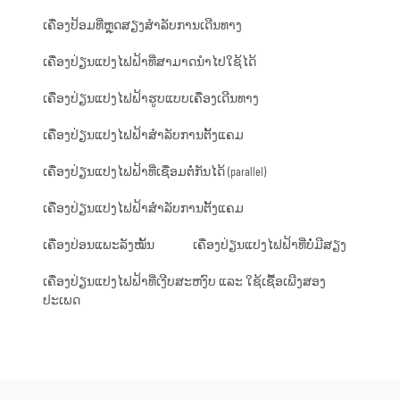
ເຄື່ອງປ້ອມທີ່ຫຼຸດສຽງສຳລັບການເດີນທາງ
ເຄື່ອງປ່ຽນແປງໄຟຟ້າທີ່ສາມາດນຳໄປໃຊ້ໄດ້
ເຄື່ອງປ່ຽນແປງໄຟຟ້າຮູບແບບເຄື່ອງເດີນທາງ
ເຄື່ອງປ່ຽນແປງໄຟຟ້າສຳລັບການຕັ້ງແຄມ
ເຄື່ອງປ່ຽນແປງໄຟຟ້າທີ່ເຊື່ອມຕໍ່ກັນໄດ້ (parallel)
ເຄື່ອງປ່ຽນແປງໄຟຟ້າສຳລັບການຕັ້ງແຄມ
ເຄື່ອງປ່ອນແພະລັງໝັ້ນ
ເຄື່ອງປ່ຽນແປງໄຟຟ້າທີ່ບໍ່ມີສຽງ
ເຄື່ອງປ່ຽນແປງໄຟຟ້າທີ່ເງີບສະຫງົບ ແລະ ໃຊ້ເຊື້ອເພີງສອງ
ປະເພດ