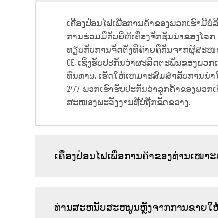
ເຄື່ອງປ່ອນໄຟເພື່ອການຄ້າຂອງພວກເຮົາມີບໍລ
ການຮ່ວມມືກັບຍີ່ຫໍ້ເຄື່ອງຈັກຊັ້ນນຳຂອງໂລກ
ທຽບກັບການຈັດຕັ້ງທີ່ຄ້າຍຄືກັນຈາກຜູ້ສະໜ
CE, ເຊິ່ງຮັບປະກັນວ່າຜະລິດຕະພັນຂອງພວກ
ທົນທານ, ເຮັດໃຫ້ເຫມາະສົມສຳລັບການນຳໃຊ
24/7, ພວກເຮົາຮັບປະກັນວ່າລູກຄ້າຂອງພວກ
ສະໜອງພະລັງງານທີ່ບໍ່ຖືກຂັດຂວາງ.
ເຄື່ອງປ່ອນໄຟເພື່ອການຄ້າຂອງທ່ານເໝາ
ທ່ານສະຫນັບສະຫນູນຫຼັງຈາກການຂາຍໃຫ