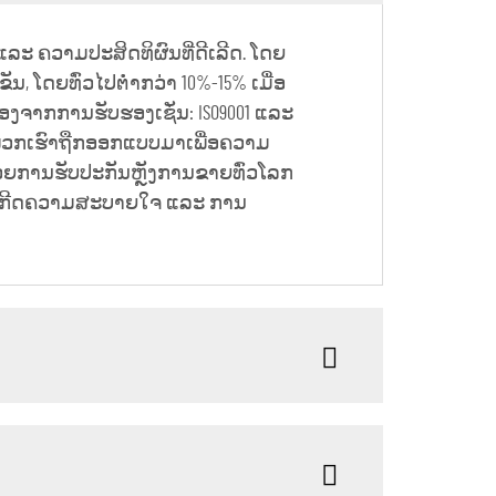
 ແລະ ຄວາມປະສິດທິຜົນທີ່ດີເລີດ. ໂດຍ
ນ, ໂດຍທົ່ວໄປຕ່ຳກວ່າ 10%-15% ເມື່ອ
ອງຈາກການຮັບຮອງເຊັ່ນ: ISO9001 ແລະ
ອງພວກເຮົາຖືກອອກແບບມາເພື່ອຄວາມ
້ວຍການຮັບປະກັນຫຼັງການຂາຍທົ່ວໂລກ
ດໃຫ້ເກີດຄວາມສະບາຍໃຈ ແລະ ການ