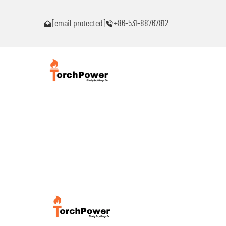
ົນ!
ຕິດຕໍ່ຂ້ອຍທົ່ວໄປຖ້າເຈັບພາບຫມຸດຫມົນ!
[email protected]
+86-531-88767812