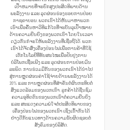
ເປົ້າຫມາຍທີ່ຈະຍົກສູງປະສິດທິພາບດ້ານ
ພະລັງງານ ແລະ ລຸດຜ່ອນຮ່ອງຮອຍການປ່ອຍ
ກາຊຄາບອນ. ພວກເຂົາໄດ້ຫັນມາຫາພວກ
ເຮົາເພື່ອຄົ້ນຫາວິທີແກ້ໄຂທີ່ຈະບັນລຸເປົ້າໝາຍ
ດ້ານຄວາມຍືນຍົງຂອງພວກເຂົາ ໂດຍໃນເວລາ
ດຽວກັນກໍຈະໃຫ້ພະລັງງານທີ່ເຊື່ອຖືໄດ້. ພວກ
ເຮົາໄດ້ຈັດສົ່ງເຄື່ອງປ່ອນໄຟເພື່ອການຄ້າທີ່ໃຊ້
ເຕັກໂນໂລຢີທີ່ທັນສະໄໝເພື່ອປັບປຸງການ
ບໍລິໂພກເຊື້ອເພີງ ແລະ ລຸດຜ່ອນການປ່ອຍມົນ
ລະພິດ. ການຮ່ວມມືກັນຂອງພວກເຮົາໄດ້ນຳໄປ
ສູ່ການຫຼຸດຜ່ອນຄ່າໃຊ້ຈ່າຍດ້ານພະລັງງານໄດ້
20% ແລະ ການຫຼຸດຜ່ອນທີ່ສຳຄັນຕໍ່ຜົນກະທົບຕໍ່
ສິ່ງແວດລ້ອມຂອງພວກເຂົາ. ລູກຄ້າໄດ້ຊື່ນຊົມ
ຄວາມອຸທິດຕົນຂອງພວກເຮົາຕໍ່ຄວາມຍືນຍົງ
ແລະ ສະແດງຄວາມພໍໃຈຕໍ່ປະສິດທິພາບຂອງ
ເຄື່ອງປ່ອນໄຟຂອງພວກເຮົາ ເຊິ່ງເຂົ້າກັນໄດ້
ຢ່າງດີກັບແນວທາງດ້ານຄວາມຮັບຜິດຊອບຕໍ່
ສັງຄົມຂອງບໍລິສັດ.