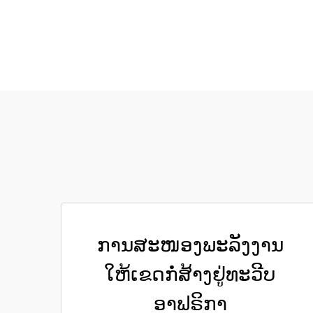
ການສະໜອງພະລັງງານ
ໃຫ້ເຂດກໍ່ສ້າງຢູ່ທະວີບ
ອາຟຣິກາ