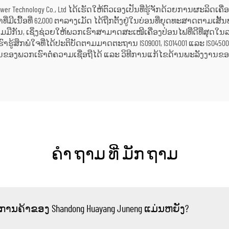
ic Power Technology Co., Ltd ໄດ້ເຮັດໃຫ້ຕົວເອງເປັນທີ່ຮູ້ຈັກດ້ວຍການຜະລິດເ
ີເນື້ອທີ່ 62,000 ຕາລາງເມັດ ໄດ້ຖືກຕັ້ງຢູ່ໃນບ່ອນທີ່ຍຸດທະສາດຕາມເສັ້ນທ
ວມມືກັນ, ເຊິ່ງຊ່ວຍໃຫ້ພວກເຮົາສາມາດສະເໜີເຄື່ອງປ່ອນໄຟທີ່ດີທີ່ສຸດໃ
າຮູ້ສຶກພໍໃຈທີ່ໄດ້ປະຕິບັດຕາມມາດຕະຖານ ISO9001, ISO14001 ແລະ ISO45
ໝັ້ນຂອງພວກເຮົາຕໍ່ຄວາມເຊື່ອຖືໄດ້ ແລະ ວິທີການແກ້ໄຂດ້ານພະລັງງານຂ
ຄໍາ ຖາມ ທີ່ ມັກ ຖາມ
ການຄ້າຂອງ Shandong Huayang Juneng ແມ່ນຫຍັງ?