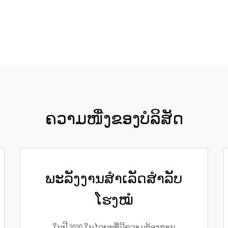
ຄວາມໜື່ງຂອງບໍລິສັດ
ພະລັງງານສຳເລັດສຳລັບ
ໂຮງໝໍ
ໃນປີ 2020 ໃນໄລຍະທີ່ມີຄວາມຕ້ອງການ