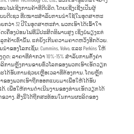
ctric Power Technology Co., Ltd., ພວກເຮົາຮູ້ສຶກພໍໃຈຢ່າງ
ປ່ອນໄຟເຊີງການຄ້າທີ່ດີເລີດ, ໂດຍເຊີ່ງເຊີ່ງເປັນຜູ້
ແບບດີເຊວ ທີ່ເໝາະສຳລັບການນຳໃຊ້ໃນອຸດສາຫະ
ຍກວ່າ 32 ປີໃນອຸດສາຫະກຳ, ພວກເຮົາໄດ້ເຂົ້າໃຈ
ິດເຄື່ອງປ່ອນໄຟທີ່ມີປະສິດທິພາບສູງ ເຊິ່ງບໍ່ພຽງແຕ່
ກຄ້າເທົ່ານັ້ນ, ແຕ່ຍັງເກີນຄວາມຄາດຫວັງອີກດ້ວຍ.
ັ້ນນຳຂອງໂລກເຊັ່ນ: Cummins, Volvo, ແລະ Perkins ໃຫ້
ຶງດູດ: ລາຄາທີ່ຕ່ຳກວ່າ 10%-15% ສຳລັບການຕັ້ງຄ່າ
. ບໍລິການຫຼັງການຂາຍທົ່ວໂລກຂອງພວກເຮົາເຮັດວຽກ
້າຈະໄດ້ຮັບການຊ່ວຍເຫຼືອເວລາທີ່ຕ້ອງການ. ໂດຍຫຼັກ
ນຄ້າຂອງພວກເຮົາຖືກອອກແບບມາເພື່ອໃຫ້ໄດ້ຮັບ
ອຖືໄດ້, ເພື່ອໃຫ້ການດຳເນີນງານຂອງທ່ານເຮັດວຽກໄດ້
ັດຂວາງ. ສິ່ງນີ້ໄດ້ຖືກສະທ້ອນໃນການຜະລິດຂອງ