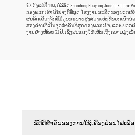
ນັບຕັ້ງແຕ່ປີ 1993, ບໍລິສັດ Shandong Huayang Juneng Electr
ຂອງພວກເຮົາໄດ້ຢ່າງດີທີ່ສຸດ, ໂຮງງານຜະລິດຂອງພວກເຮົາທີ່ມ
ຜະລິດເຄື່ອງຈັກທີ່ມີຄຸນນະພາບສູງສອງແຫ່ງທີ່ພວກເຮົາຮ່
ສອງດ້ານທີ່ເປັນຈຸດສຳຄັນທີ່ສຸດຂອງພວກເຮົາ, ແລະ ພວກເຮົ
ງານຢ່າງໜ້ອຍ 32 ປີ, ເຊິ່ງສະແດງໃຫ້ເຫັນເຖິງຄວາມມຸ່ງ
ຂໍ້ດີທີ່ສຳຄັນຂອງການໃຊ້ເຄື່ອງປ່ອນໄຟເພື່ອ