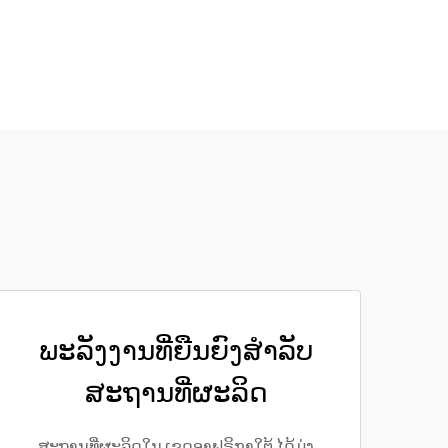
ພະລັງງານທີ່ຍືນຍົງສຳລັບ
ສະຖານທີ່ຜະລິດ
ສະຖານທີ່ຜະລິດໃນ ເຂດອາຟຣິກາໃຕ້ ໄດ້ມຸ່ງ