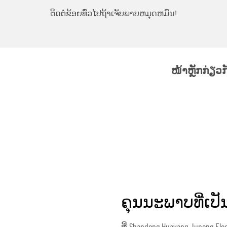
ຕິດຕໍ່ຂ້ອຍທົ່ວໄປຖ້າເຈັບພາບຫມຸດຫມົນ!
ໜ້າຫຼັກ
ກ່ຽວ
ຄຸນນະພາບທີ່ເປັ