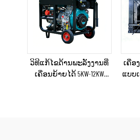
ວິທີແກ້ໄຂດ້ານພະລັງງານທີ່
ເຄື່ອ
ເຄື່ອນຍ້າຍໄດ້ 5KW-12KW
ແບບເຄ
ເຄື່ອງປ່ອນໄຟດີເຊວ ສຳລັບ
ຖຽນ
ບ້ານ / ຮ້ານຄ້າ / ການກໍ່ສ້າງ
ອາຄ
/ ການສະຫງາດໄຟສຳຮອງ
ເຄື່
ການ