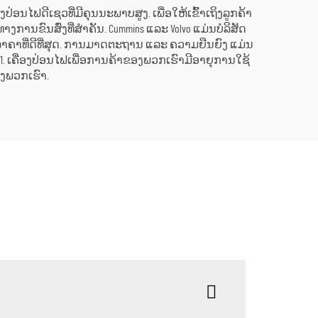
ຄື່ອງປ່ອນໄຟດີເຊວທີ່ມີຄຸນນະພາບສູງ. ເພື່ອໃຫ້ເຂົ້າເຖິງລູກຄ້າ
າງການຂົນສົ່ງທີ່ສຳຄັນ. Cummins ແລະ Volvo ແມ່ນບໍລິສັດ
ນລາຄາທີ່ດີທີ່ສຸດ. ການມາດຕະຖານ ແລະ ຄວາມຍືນຍົງ ແມ່ນ
001. ເຄື່ອງປ່ອນໄຟເພື່ອການຄ້າຂອງພວກເຮົາມີອາຍຸການໃຊ້
ອງພວກເຮົາ.