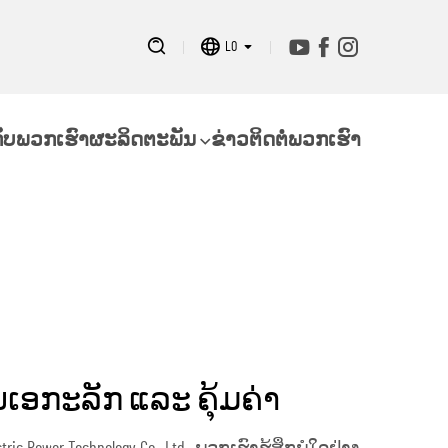
LO
ກັບພວກເຮົາ
ຜະລິດຕະພັນ
ຂ່າວ
ຕິດຕໍ່ພວກເຮົາ
ນເອກະລັກ ແລະ ຄຸ້ມຄ່າ