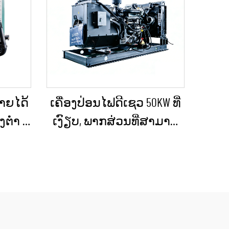
້າຍໄດ້
ເຄື່ອງປ່ອນໄຟດີເຊວ 50KW ທີ່
່ຳ ທີ່
ເງົຽບ, ພາກສ່ວນທີ່ສາມາດ
ailer)
ນຳໄປໃຊ້ໄດ້, ກັນຝົນ ສຳລັບ
ລາฉຸກ
ການກໍ່ສ້າງພາຍນອກ ແລະ
ການຈັດຕັ້ງສຳລັບເຫດ
ສຸກເສີນ