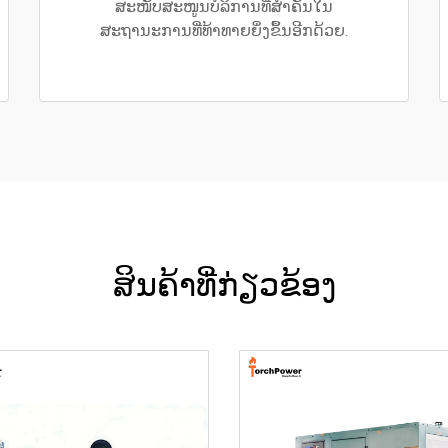
ສະໜັບສະໜູນບໍລິການທີ່ສຳຄັນໃນ
ສະຖານະການທີ່ທ້າທາຍຍິ່ງຂຶ້ນອີກດ້ວຍ.
ສິນຄ້າທີ່ກ່ຽວຂ້ອງ