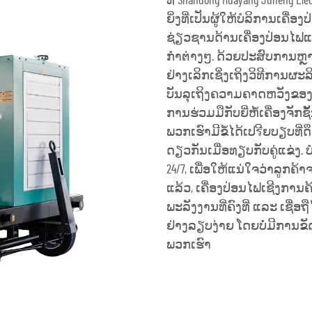
ທີ່ Shandong Huayang Juneng Ele
ຍິ່ງທີ່ເປັນຜູ້ໃຫ້ບໍລິການເຄື່ອງ
ຊ່ຽວຊານດ້ານເຄື່ອງປ່ອນໄຟ
ກຳຕ່າງໆ. ດ້ວຍປະສົບການຫຼາ
ຢ່າງເລິກເຊິ່ງເຖິງວິທີການຜະລ
ບັນລຸເຖິງຄວາມຄາດຫວັງຂອງລູ
ການຮ່ວມມືກັບຍີ່ຫໍ້ເຄື່ອງຈັກຊ
ພວກເຮົາມີຂໍ້ໄດ້ເປรີຍບຽບທີ່ດ
ດຽວກັນເມື່ອທຽບກັບຄູ່ແຂ່ງ
24/7, ເພື່ອໃຫ້ແນ່ໃຈວ່າລູກຄ
ແລ້ວ, ເຄື່ອງປ່ອນໄຟເຊີງກາ
ພະລັງງານທີ່ຄົງທີ່ ແລະ ເຊື່
ຢ່າງລຽບງ່າຍ ໂດຍບໍ່ມີການຂ
ພວກເຮົາ
ຮັບເອົາລາຄາ