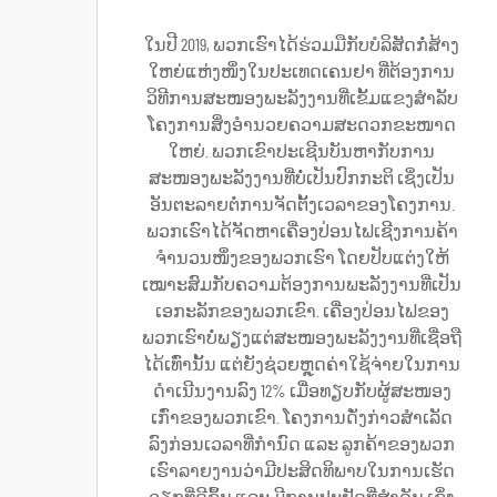
ໃນປີ 2019, ພວກເຮົາໄດ້ຮ່ວມມືກັບບໍລິສັດກໍ່ສ້າງ
ໃຫຍ່ແຫ່ງໜຶ່ງໃນປະເທດເຄນຢາ ທີ່ຕ້ອງການ
ວິທີການສະໜອງພະລັງງານທີ່ເຂັ້ມແຂງສຳລັບ
ໂຄງການສິ່ງອຳນວຍຄວາມສະດວກຂະໜາດ
ໃຫຍ່. ພວກເຂົາປະເຊີນບັນຫາກັບການ
ສະໜອງພະລັງງານທີ່ບໍ່ເປັນປົກກະຕິ ເຊິ່ງເປັນ
ອັນຕະລາຍຕໍ່ການຈັດຕັ້ງເວລາຂອງໂຄງການ.
ພວກເຮົາໄດ້ຈັດຫາເຄື່ອງປ່ອນໄຟເຊີງການຄ້າ
ຈຳນວນໜຶ່ງຂອງພວກເຮົາ ໂດຍປັບແຕ່ງໃຫ້
ເໝາະສົມກັບຄວາມຕ້ອງການພະລັງງານທີ່ເປັນ
ເອກະລັກຂອງພວກເຂົາ. ເຄື່ອງປ່ອນໄຟຂອງ
ພວກເຮົາບໍ່ພຽງແຕ່ສະໜອງພະລັງງານທີ່ເຊື່ອຖື
ໄດ້ເທົ່ານັ້ນ ແຕ່ຍັງຊ່ວຍຫຼຸດຄ່າໃຊ້ຈ່າຍໃນການ
ດຳເນີນງານລົງ 12% ເມື່ອທຽບກັບຜູ້ສະໜອງ
ເກົ່າຂອງພວກເຂົາ. ໂຄງການດັ່ງກ່າວສຳເລັດ
ລົງກ່ອນເວລາທີ່ກຳນົດ ແລະ ລູກຄ້າຂອງພວກ
ເຮົາລາຍງານວ່າມີປະສິດທິພາບໃນການເຮັດ