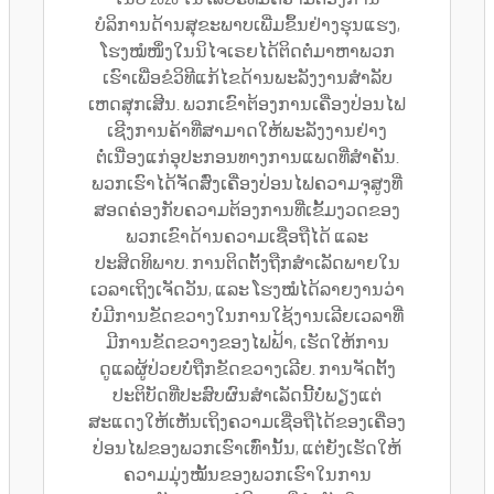
ບໍລິການດ້ານສຸຂະພາບເພີ່ມຂຶ້ນຢ່າງຮຸນແຮງ,
ໂຮງໝໍໜຶ່ງໃນນິໄຈເຣຍໄດ້ຕິດຕໍ່ມາຫາພວກ
ເຮົາເພື່ອຂໍວິທີແກ້ໄຂດ້ານພະລັງງານສຳລັບ
ເຫດສຸກເສີນ. ພວກເຂົາຕ້ອງການເຄື່ອງປ່ອນໄຟ
ເຊີງການຄ້າທີ່ສາມາດໃຫ້ພະລັງງານຢ່າງ
ຕໍ່ເນື່ອງແກ່ອຸປະກອນທາງການແພດທີ່ສຳຄັນ.
ພວກເຮົາໄດ້ຈັດສົ່ງເຄື່ອງປ່ອນໄຟຄວາມຈຸສູງທີ່
ສອດຄ່ອງກັບຄວາມຕ້ອງການທີ່ເຂັ້ມງວດຂອງ
ພວກເຂົາດ້ານຄວາມເຊື່ອຖືໄດ້ ແລະ
ປະສິດທິພາບ. ການຕິດຕັ້ງຖືກສຳເລັດພາຍໃນ
ເວລາເຖິງເຈັດວັນ, ແລະ ໂຮງໝໍໄດ້ລາຍງານວ່າ
ບໍ່ມີການຂັດຂວາງໃນການໃຊ້ງານເລີຍເວລາທີ່
ມີການຂັດຂວາງຂອງໄຟຟ້າ, ເຮັດໃຫ້ການ
ດູແລຜູ້ປ່ວຍບໍ່ຖືກຂັດຂວາງເລີຍ. ການຈັດຕັ້ງ
ປະຕິບັດທີ່ປະສົບຜົນສຳເລັດນີ້ບໍ່ພຽງແຕ່
ສະແດງໃຫ້ເຫັນເຖິງຄວາມເຊື່ອຖືໄດ້ຂອງເຄື່ອງ
ປ່ອນໄຟຂອງພວກເຮົາເທົ່ານັ້ນ, ແຕ່ຍັງເຮັດໃຫ້
ຄວາມມຸ່ງໝັ້ນຂອງພວກເຮົາໃນການ