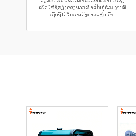
ວຽກທີ່ດີຂຶ້ນ ແລະ ມີການປະຢັດທີ່ສຳຄັນ ເຊິ່ງ
ເຮັດໃຫ້ຊື່ສຽງຂອງພວກເຮົາເປັນຄູ່ຮ່ວມງານທີ່
ເຊື່ອຖືໄດ້ໃນເຂດດັ່ງກ່າວແໜ້ນຂຶ້ນ.