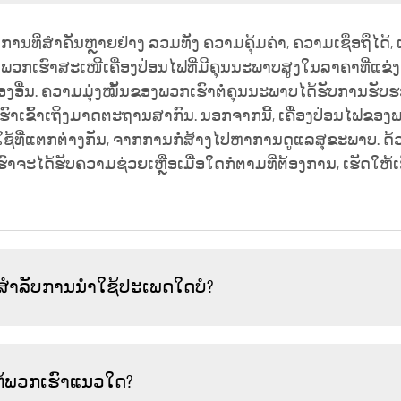
ິການທີ່ສຳຄັນຫຼາຍຢ່າງ ລວມທັງ ຄວາມຄຸ້ມຄ່າ, ຄວາມເຊື່ອຖືໄດ້,
, ພວກເຮົາສະເໜີເຄື່ອງປ່ອນໄຟທີ່ມີຄຸນນະພາບສູງໃນລາຄາທີ່ແຂ່ງຂັ
ອງອື່ນ. ຄວາມມຸ່ງໝັ້ນຂອງພວກເຮົາຕໍ່ຄຸນນະພາບໄດ້ຮັບການຮັບຮ
ເຮົາເຂົ້າເຖິງມາດຕະຖານສາກົນ. ນອກຈາກນີ້, ເຄື່ອງປ່ອນໄຟຂ
້ທີ່ແຕກຕ່າງກັນ, ຈາກການກໍ່ສ້າງໄປຫາການດູແລສຸຂະພາບ. ດ
ເຮົາຈະໄດ້ຮັບຄວາມຊ່ວຍເຫຼືອເມື່ອໃດກໍຕາມທີ່ຕ້ອງການ, ເຮັ
ະສຳລັບການນຳໃຊ້ປະເພດໃດບໍ?
້ພວກເຮົາແນວໃດ?