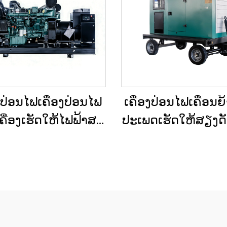
ງປ່ອນໄຟເຄື່ອງປ່ອນໄຟ
ເຄື່ອງປ່ອນໄຟເຄື່ອນຍ
ື່ອງເຮັດໃຫ້ໄຟຟ້າສະ
ປະເພດເຮັດໃຫ້ສຽງດັງຕ
 ປະເພດໃຫຍ່ ສຳລັບ
ຕິດຕັ້ງຢູ່ໃນລົດເປີດ (Tr
ານເພື່ອການຄ້າ ແລະ
ສຳລັບການໃຊ້ໃນເວ
ອງປ່ອນໄຟດີເຊວສຳລັບ
ເຕີນ
ສະຫງາດໄຟສຳຮອງ