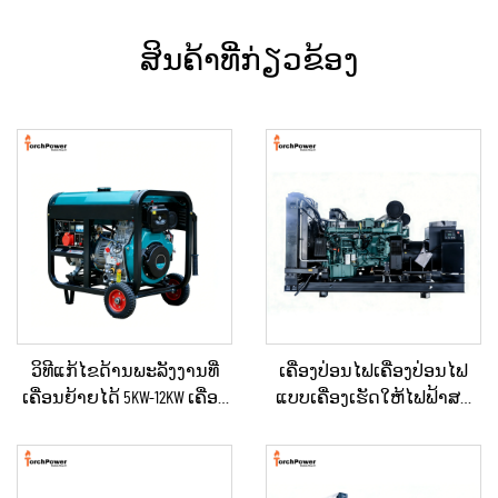
ສິນຄ້າທີ່ກ່ຽວຂ້ອງ
ວິທີແກ້ໄຂດ້ານພະລັງງານທີ່
ເຄື່ອງປ່ອນໄຟເຄື່ອງປ່ອນໄຟ
ເຄື່ອນຍ້າຍໄດ້ 5KW-12KW ເຄື່ອງ
ແບບເຄື່ອງເຮັດໃຫ້ໄຟຟ້າສະ
ປ່ອນໄຟດີເຊວ ສຳລັບບ້ານ /
ຖຽນ ປະເພດໃຫຍ່ ສຳລັບ
ຮ້ານຄ້າ / ການກໍ່ສ້າງ / ການ
ອາຄານເພື່ອການຄ້າ ແລະ
ສະຫງາດໄຟສຳຮອງ
ເຄື່ອງປ່ອນໄຟດີເຊວສຳລັບການ