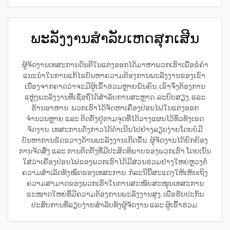
ພະລັງງານສຳລັບເຫດສຸກເສີນ
ຜູ້ຈັດງານເທສະການດົນຕີໃນແຕ່ງອອກໄດ້ມາຫາພວກເຮົາເພື່ອຂໍຄຳ
ແນະນຳໃນການແກ້ໄຂບັນຫາຄວາມຕ້ອງການພະລັງງານຂອງເຂົາ.
ເນື່ອງຈາກຄາດວ່າຈະມີຜູ້ເຂົ້າຮ່ວມຫຼາຍພັນຄົນ, ເຂົາຈຶ່ງຕ້ອງການ
ແຫຼ່ງພະລັງງານທີ່ເຊື່ອຖືໄດ້ສຳລັບການສະຫຼາດ, ລະບົບສຽງ, ແລະ
ຮ້ານອາຫານ. ພວກເຮົາໄດ້ຈັດຫາເຄື່ອງປ່ອນໄຟໃນແຕ່ງອອກ
ຈຳນວນຫຼາຍ ແລະ ຕິດຕັ້ງຢູ່ຕາມຈຸດທີ່ໄດ້ວາງແຜນໄວ້ທົ່ວທັງເຂດ
ຈັດງານ. ເທສະການດັ່ງກ່າວໄດ້ດຳເນີນໄປຢ່າງລຽບງ່າຍໂດຍບໍ່ມີ
ບັນຫາການຂັດຂວາງດ້ານພະລັງງານເກີດຂຶ້ນ. ຜູ້ຈັດງານໄດ້ຍົກຍ້ອງ
ການຈັດສົ່ງ ແລະ ການຕິດຕັ້ງທີ່ມີປະສິດທິພາບຂອງພວກເຮົາ ໂດຍເນັ້ນ
ໃສ່ວ່າເຄື່ອງປ່ອນໄຟຂອງພວກເຮົາໄດ້ມີສ່ວນຮ່ວມຢ່າງໃຫຍ່ຫຼວງຕໍ່
ຄວາມສຳເລັດທັງໝົດຂອງເທສະການ. ກໍລະນີນີ້ສະແດງໃຫ້ເຫັນເຖິງ
ຄວາມສາມາດຂອງພວກເຮົາໃນການສະໜັບສະໜູນເທສະການ
ຂະໜາດໃຫຍ່ທີ່ມີຄວາມຕ້ອງການພະລັງງານສູງ, ເພື່ອຮັບປະກັນ
ປະສົບການທີ່ລຽບງ່າຍສຳລັບທັງຜູ້ຈັດງານ ແລະ ຜູ້ເຂົ້າຮ່ວມ.