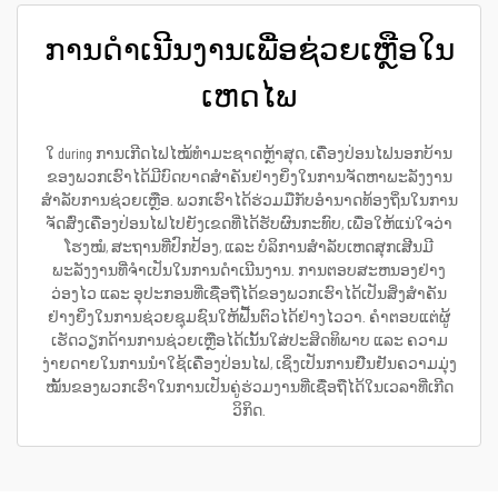
ການດຳເນີນງານເພື່ອຊ່ວຍເຫຼືອໃນ
ເຫດໄພ
ໃ during ການເກີດໄຟໄໝ້ທຳມະຊາດຫຼ້າສຸດ, ເຄື່ອງປ່ອນໄຟນອກບ້ານ
ຂອງພວກເຮົາໄດ້ມີບົດບາດສຳຄັນຢ່າງຍິ່ງໃນການຈັດຫາພະລັງງານ
ສຳລັບການຊ່ວຍເຫຼືອ. ພວກເຮົາໄດ້ຮ່ວມມືກັບອຳນາດທ້ອງຖິ່ນໃນການ
ຈັດສົ່ງເຄື່ອງປ່ອນໄຟໄປຍັງເຂດທີ່ໄດ້ຮັບຜົນກະທົບ, ເພື່ອໃຫ້ແນ່ໃຈວ່າ
ໂຮງໝໍ, ສະຖານທີ່ປົກປ້ອງ, ແລະ ບໍລິການສຳລັບເຫດສຸກເສີນມີ
ພະລັງງານທີ່ຈຳເປັນໃນການດຳເນີນງານ. ການຕອບສະຫນອງຢ່າງ
ວ່ອງໄວ ແລະ ອຸປະກອນທີ່ເຊື່ອຖືໄດ້ຂອງພວກເຮົາໄດ້ເປັນສິ່ງສຳຄັນ
ຢ່າງຍິ່ງໃນການຊ່ວຍຊຸມຊົນໃຫ້ຟື້ນຕົວໄດ້ຢ່າງໄວວາ. ຄຳຕອບແຕ່ຜູ້
ເຮັດວຽກດ້ານການຊ່ວຍເຫຼືອໄດ້ເນັ້ນໃສ່ປະສິດທິພາບ ແລະ ຄວາມ
ງ່າຍດາຍໃນການນຳໃຊ້ເຄື່ອງປ່ອນໄຟ, ເຊິ່ງເປັນການຢືນຢັນຄວາມມຸ່ງ
ໝັ້ນຂອງພວກເຮົາໃນການເປັນຄູ່ຮ່ວມງານທີ່ເຊື່ອຖືໄດ້ໃນເວລາທີ່ເກີດ
ວິກິດ.