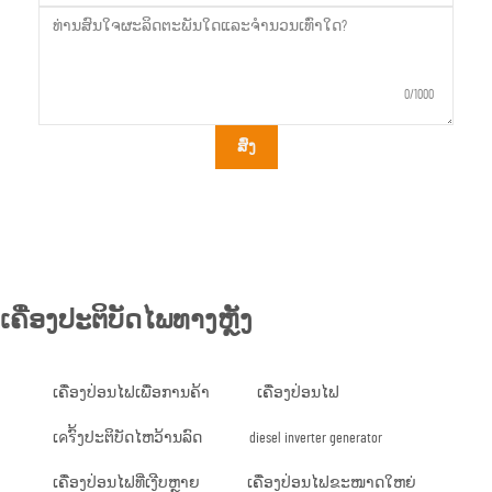
0/1000
ສົ່ງ
ເຄື່ອງປະຕິບັດໄພທາງຫຼັງ
ເຄື່ອງປ່ອນໄຟເພື່ອການຄ້າ
ເຄື່ອງປ່ອນໄຟ
ເครົ້ງປະຕິບັດໄຫວ້ານລົດ
diesel inverter generator
ເຄື່ອງປ່ອນໄຟທີ່ເງີບຫຼາຍ
ເຄື່ອງປ່ອນໄຟຂະໜາດໃຫຍ່