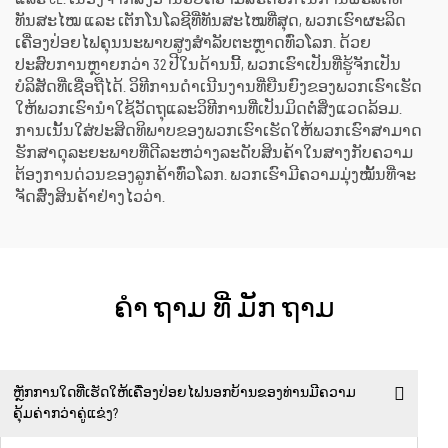
ທັນສະໄໝ ແລະ ເຕັກໂນໂລຊີທີ່ທັນສະໄໝທີ່ສຸດ, ພວກເຮົາຜະລິດ
ເຄື່ອງປ່ອຍໄຟຄຸນນະພາບສູງສຳລັບຕະຫຼາດທົ່ວໂລກ. ດ້ວຍ
ປະສົບການຫຼາຍກວ່າ 32 ປີໃນດ້ານນີ້, ພວກເຮົາເປັນທີ່ຮູ້ຈັກເປັນ
ບໍລິສັດທີ່ເຊື່ອຖືໄດ້. ວິທີການດຳເນີນງານທີ່ຍືນຍົງຂອງພວກເຮົາເຮັດ
ໃຫ້ພວກເຮົານຳໃຊ້ວັດຖຸແລະວິທີການທີ່ເປັນມິດຕໍ່ສິ່ງແວດລ້ອມ.
ການເນັ້ນໃສ່ປະສິດທິພາບຂອງພວກເຮົາເຮັດໃຫ້ພວກເຮົາສາມາດ
ຮັກສາດຸລະຍະພາບທີ່ດີລະຫວ່າງລະດັບສິນຄ້າໃນສາງກັບຄວາມ
ຕ້ອງການດ່ວນຂອງລູກຄ້າທົ່ວໂລກ. ພວກເຮົາມີຄວາມມຸ່ງໝັ້ນທີ່ຈະ
ຈັດສົ່ງສິນຄ້າຢ່າງໄວວ່າ.
ຄໍາ ຖາມ ທີ່ ມັກ ຖາມ
ຫຼັກການໃດທີ່ເຮັດໃຫ້ເຄື່ອງປ່ອຍໄຟນອກບ້ານຂອງທ່ານມີຄວາມ
ຄຸ້ມຄ່າກວ່າຄູ່ແຂ່ງ?