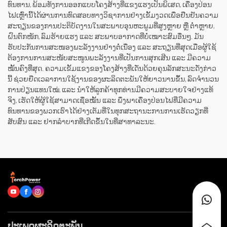
ທົນທານ, ພ້ອມທັງການອອກແບບໂຄງສ້າງທີ່ແຂງແຮງເປັນພິເສດ, ເຄື່ອງປ່ອນ
ໄຟເຫຼົ່ານີ້ໄດ້ຜ່ານການທົດສອບທາງວິຊາການຢ່າງເຂັ້ມງວດເພື່ອຢືນຢັນຄວາມ
ສະຖຽນຂອງການປະຕິບັດງານໃນສະພາບອຸນຫະພູມທີ່ສູງຫຼາຍ ຫຼື ຕ່ຳຫຼາຍ,
ຝົນຕົກໜັກ, ລົມຮ້າຍແຮງ ແລະ ສະພາບອາກາດທີ່ບໍ່ເໝາະສົມອື່ນໆ. ມັນ
ຮັບປະກັນການສະໜອງພະລັງງານຢ່າງຕໍ່ເນື່ອງ ແລະ ສະຖຽນທີ່ສຸດເມື່ອຜູ້ໃຊ້
ຕ້ອງການການສະໜັບສະໜູນພະລັງງານທີ່ເປັນການສຸກເສີນ ແລະ ມີຄວາມ
ໝັ້ນຄົງທີ່ສຸດ. ຄວາມເຂັ້ມແຂງຂອງໂຄງສ້າງທີ່ເດັ່ນດ້ວຍຄຸນລັກສະນະດັ່ງກ່າວ
ນີ້ ຊ່ວຍຍືດເວລາການໃຊ້ງານຂອງຜະລິດຕະພັນໃຫ້ຍາວນານຂຶ້ນ, ລົດຈຳນວນ
ການປ່ຽນແທນໃໝ່, ແລະ ນຳໃຫ້ລູກຄ້າທຸກທ່ານມີຄວາມສະບາຍໃຈຢ່າງແທ້
ຈິງ, ເຮັດໃຫ້ຜູ້ໃຊ້ສາມາດເຊື່ອໝັ້ນ ແລະ ພຶ່ງພາເຄື່ອງປ່ອນໄຟທີ່ມີຄວາມ
ທົນທານຂອງພວກເຮົາໄດ້ຢ່າງເຕັມທີ່ໃນທຸກສະຖານະການການເຮັດວຽກທີ່
ສັບສົນ ແລະ ຢາກລຳບາກທີ່ເກີດຂຶ້ນໃນທີ່ສາທາລະນະ.
ປະເພດຜະລິດຕະພັນ