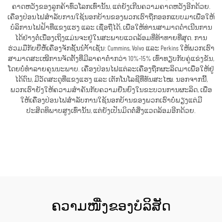
ຄາດຫວັງຂອງລູກຄ້າທົ່ວໂລກເທົ່ານັ້ນ, ແຕ່ຍັງເກີນຄວາມຄາດຫວັງອີກດ້ວຍ.
ເຄື່ອງປ່ອນໄຟສຳລັບການໃຊ້ນອກບ້ານຂອງພວກເຮົາຖືກອອກແບບມາເພື່ອໃຫ້
ບໍລິການໄຟຟ້າທີ່ແຂງແຮງ ແລະ ເຊື່ອຖືໄດ້, ເພື່ອໃຫ້ທ່ານສາມາດດຳເນີນການ
ໄດ້ຢ່າງຕໍ່ເນື່ອງເຖິງແມ່ນຈະຢູ່ໃນສະພາບແວດລ້ອມທີ່ທ້າທາຍທີ່ສຸດ. ການ
ຮ່ວມມືກັບຍີ່ຫໍ້ເຄື່ອງຈັກຊັ້ນນຳ້້າເຊັ່ນ: Cummins, Volvo ແລະ Perkins ໃຫ້ພວກເຮົາ
ສາມາດສະເໜີການຈັດຕັ້ງທີ່ມີລາຄາຕ່ຳກວ່າ 10%-15% ເທົ່າທຽບກັບຄູ່ແຂ່ງຂັນ,
ໂດຍບໍ່ທຳລາຍຄຸນນະພາບ. ເຄື່ອງປ່ອນໄຟແຕ່ລະເຄື່ອງຖືກຜະລິດມາເພື່ອໃຫ້ຢູ່
ໄດ້ດົນ, ມີວັດສະດຸທີ່ແຂງແຮງ ແລະ ເຕັກໂນໂລຊີທີ່ທັນສະໄໝ. ນອກຈາກນີ້,
ພວກເຮົາຍັງໃຫ້ຄວາມສຳຄັນກັບຄວາມຍືນຍົງໃນຂະບວນການຜະລິດ, ເພື່ອ
ໃຫ້ເຄື່ອງປ່ອນໄຟສຳລັບການໃຊ້ນອກບ້ານຂອງພວກເຮົາບໍ່ພຽງແຕ່ມີ
ປະສິດທິພາບສູງເທົ່ານັ້ນ, ແຕ່ຍັງເປັນມິດຕໍ່ສິ່ງແວດລ້ອມອີກດ້ວຍ.
ຮັບເອົາລາຄາ
ຄວາມໜື່ງຂອງບໍລິສັດ