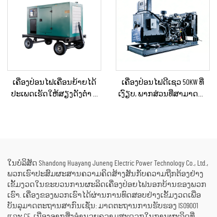
ສະຫງາດໄຟສຳຮອງ
ເຄື່ອງປ່ອນໄຟເຄື່ອນຍ້າຍໄດ້
ເຄື່ອງປ່ອນໄຟດີເຊວ 50KW ທີ່
ປະເພດເຮັດໃຫ້ສຽງດັງຕ່ຳ ທີ່
ເງົຽບ, ພາກສ່ວນທີ່ສາມາດນຳ
ຕິດຕັ້ງຢູ່ໃນລົດເປີດ (Trailer)
ໄປໃຊ້ໄດ້, ກັນຝົນ ສຳລັບການ
ສຳລັບການໃຊ້ໃນເວລາฉຸກ
ກໍ່ສ້າງພາຍນອກ ແລະ ການ
ເຕີນ
ຈັດຕັ້ງສຳລັບເຫດສຸກເສີນ
ໃນບໍລິສັດ Shandong Huayang Juneng Electric Power Technology Co., Ltd.,
ພວກເຮົາປະສົມຜະສານຄວາມຄິດສ້າງສັນກັບຄວາມຖືກຕ້ອງຢ່າງ
ເຂັ້ມງວດໃນຂະບວນການຜະລິດເຄື່ອງປ່ອຍໄຟນອກບ້ານຂອງພວກ
ເຮົາ. ເຄື່ອງຂອງພວກເຮົາໄດ້ຜ່ານການທົດສອບຢ່າງເຂັ້ມງວດເພື່ອ
ບັນລຸມາດຕະຖານສາກົນເຊັ່ນ: ມາດຕະຖານການຮັບຮອງ ISO9001
ແລະ CE. ເນື່ອງຈາກສິ່ງອຳນວຍຄວາມສະດວກໃນການຜະລິດທີ່