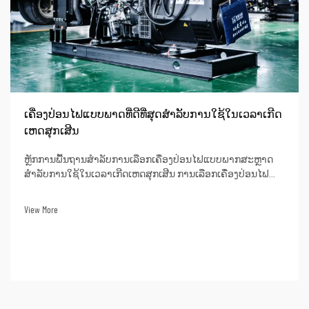
ເຄື່ອງປ່ອນໄຟແບບພາດທີ່ດີທີ່ສຸດສຳລັບການໃຊ້ໃນເວລາເກີດ
ເຫດສຸກເສີນ
ຫຼັກການພື້ນຖານສຳລັບການເລືອກເຄື່ອງປ່ອນໄຟແບບພາກສະຫຼາດ
ສຳລັບການໃຊ້ໃນເວລາເກີດເຫດສຸກເສີນ ການເລືອກເຄື່ອງປ່ອນໄຟ
ແບບພາກສະຫຼາດສຳລັບສະຖານະການເກີດເຫດສຸກເສີນແມ່ນ
ການμຕັດສິນໃຈທີ່ສຳຄັນຫຼາຍເມື່ອກ່ຽວຂ້ອງກັບປະສິດທິຜົນຂອງການ
View More
ຕອບສະຫນອງເຫດສຸກເສີນຂອງອົງການຂອງທ່ານ. ເປັນຜູ້ນຳດ້ານ
ອຸດສາຫະກຳມາເຖິງ 32 ...