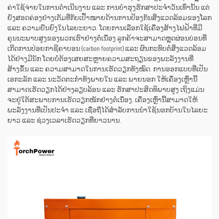
ຄ່າໃຊ້ຈ່າຍໃນການດຳເນີນງານ ແລະ ການບໍາຮຸງຮັກສາປະຈຳວັນເທົ່ານັ້ນ ແຕ່
ຍັງສອດຄ່ອງຢ່າງເຕັມທີ່ກັບເປົ້າໝາຍດ້ານການປ້ອງກັນສິ່ງແວດລ້ອມຂອງໂລກ
ແລະ ຄວາມຍືນຍົງໃນໄລຍະຍາວ. ໂດຍການເລືອກໃຊ້ເຄື່ອງສ້າງໄຟຟ້າທີ່ມີ
ຄຸນນະພາບສູງຂອງພວກເຮົາຢ່າງຕໍ່ເນື່ອງ ລູກຄ້າຈະສາມາດຫຼຸດຜ່ອນບ່ອນທີ່
ເກີດການປ່ອຍກາຊີຄາບອນ (carbon footprint) ແລະ ຜົນກະທົບຕໍ່ສິ່ງແວດລ້ອມ
ໄດ້ຢ່າງມີນັກ ໂດຍບໍ່ຕ້ອງເສຍສະຫຼາຍຄວາມສະຖຽນຂອງພະລັງງານທີ່
ສ້າງຂຶ້ນ ແລະ ຄວາມສາມາດໃນການເຮັດວຽກທັງໝົດ. ການອອກແບບທີ່ເປັນ
ເອກະລັກ ແລະ ນະວັດຕະກຳທັງພາຍໃນ ແລະ ພາຍນອກ ໃຫ້ເຄື່ອງເຫຼົ່ານີ້
ສາມາດເຮັດວຽກໄດ້ຢ່າງລຽບລ້ອນ ແລະ ຮັກສາປະສິດທິພາບສູງ ເຖິງແມ່ນ
ຈະຢູ່ໃຕ້ສະພາບການເຮັດວຽກໜັກຢ່າງຕໍ່ເນື່ອງ. ເຄື່ອງເຫຼົ່ານີ້ສາມາດໃຫ້
ພະລັງງານທີ່ເປັນປະຈຳ ແລະ ເຊື່ອຖືໄດ້ສຳລັບການນຳໃຊ້ນອກບ້ານໃນໄລຍະ
ຍາວ ແລະ ຊ່ວງເວລາເຮັດວຽກທີ່ຍາວນານ.