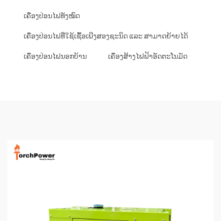
ເຄື່ອງປ່ອນໄຟທັງໝົດ
ເຄື່ອງປ່ອນໄຟທີ່ໃຊ້ເຊື້ອເພີງສອງຊະນິດ ແລະ ສາມາດຍ້າຍໄດ້
ເຄື່ອງປ່ອນໄຟນອກບ້ານ
ເຄື່ອງສ້າງໄຟຟ້າອັດຕະໂນມັດ