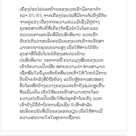
ເຄື່ອງປ່ອນໄຟນອກບ້ານຂອງພວກເຮົາມີລາຄາຕ່ຳ
ກວ່າ 10%-15% ຈາກເຄື່ອງປ່ອນໄຟທີ່ມີການຈັດຕັ້ງຄືກັນ
ຈາກຄູ່ແຂ່ງ ເນື່ອງຈາກຄວາມຮ່ວມມືເຊິ່ງມີຢູ່ຢ່າງ
ຍຸດທະສາດກັບຍີ່ຫໍ້ເຄື່ອງຈັກຊັ້ນນຳໃນໂລກ ແລະ
ຂະບວນການຜະລິດທີ່ມີປະສິດທິພາບ. ພວກເຮົາ
ຮັບປະກັນວ່າຜະລິດຕະພັນຂອງພວກເຮົາຈະຮັກສາ
ມາດຕະຖານຄຸນນະພາບສູງ ເພື່ອໃຫ້ທ່ານໄດ້ຮັບ
ຄຸນຄ່າທີ່ດີເລີດໂດຍບໍ່ຕ້ອງເສຍດ່ວນດ້ານ
ປະສິດທິພາບ. ນອກຈາກນີ້ ຄວາມມຸ່ງໝັ້ນຂອງພວກ
ເຮົາຕໍ່ຄວາມເປີດເຜີຍ ໝາຍຄວາມວ່າ ທ່ານສາມາດ
ເຊື່ອໝັ້ນໃນຂໍ້ມູນເທັກນິກທີ່ພວກເຮົາໃຫ້ ໂດຍບໍ່ມີການ
ຕິດປ້າຍກຳລັງທີ່ບໍ່ຖືກຕ້ອງ. ລະບົບຫຼັກການສະໜອງ
ທົ່ວໂລກທີ່ກວ້າງຂວາງຂອງພວກເຮົາຍັງຊ່ວຍຫຼຸດຕົ້ນ
ທຶນເພີ່ມເຕີມ ເຮັດໃຫ້ພວກເຮົາສາມາດຖ່າຍໂອນ
ຄວາມປະຢັດເປີດເຜີຍໃຫ້ແກ່ລູກຄ້າໂດຍກົງ. ພວກ
ເຮົາຍັງມີຂໍ້ກຳນົດການຊົດເຊີຍ 10 ເທົ່າສຳລັບ
ຜະລິດຕະພັນທີ່ເປັນຂອງລອກເລຽນ ເພື່ອໃຫ້ທ່ານມີ
ຄວາມສະບາຍໃຈໃນທຸກການຊື້ຂາຍ.