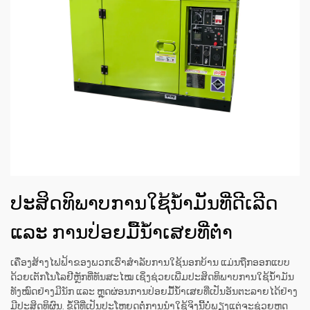
ປະສິດທິພາບການໃຊ້ນ້ຳມັນທີ່ດີເລີດ
ແລະ ການປ່ອຍມື້ນ້ຳເສຍທີ່ຕ່ຳ
ເຄື່ອງສ້າງໄຟຟ້າຂອງພວກເຮົາສຳລັບການໃຊ້ນອກບ້ານ ແມ່ນຖືກອອກແບບ
ດ້ວຍເຕັກໂນໂລຢີຫຼັກທີ່ທັນສະໄໝ ເຊິ່ງຊ່ວຍເພີ່ມປະສິດທິພາບການໃຊ້ນ້ຳມັນ
ທັງໝົດຢ່າງມີນັກ ແລະ ຫຼຸດຜ່ອນການປ່ອຍມື້ນ້ຳເສຍທີ່ເປັນອັນຕະລາຍໄດ້ຢ່າງ
ມີປະສິດທິຜົນ. ຂໍ້ດີທີ່ເປັນປະໂຫຍດຕໍ່ການນຳໃຊ້ຈິງນີ້ບໍ່ພຽງແຕ່ຈະຊ່ວຍຫຼຸດ