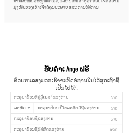
ການສະໜັບສະໜູນທີ່ດີເລີດ, ແລະ ພວກເຮົາຮູ້ສຶກຂອບໃຈຕໍ່ຄວາມ
ມຸ່ງໝັ້ນຂອງເຂົາເຈົ້າຕໍ່ຄຸນນະພາບ ແລະ ການບໍລິການ.
ຮັບຄຳເ Ange ຟຣີ
ຕົວแทนຂອງພວກເຮົາຈະຕິດຕໍ່ທ່ານໃນໄວ້ສຸດເທົ່າທີ່
ເປັນໄປໄດ້.
0/100
ລະຫັດ
0/100
0/100
0/200