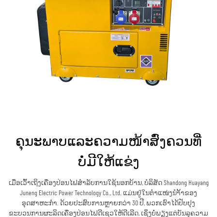
ຄຸນະພາບແລະຄວາມໜ້າສົ່ງຄວນທີ່
ບໍ່ມີໃຫ້ແຂ່ງ
ເມື່ອເວົ້າເຖິງເຄື່ອງປ່ອນໄຟສຳລັບການໃຊ້ນອກບ້ານ, ບໍລິສັດ Shandong Huayang
Juneng Electric Power Technology Co., Ltd. ແມ່ນຢູ່ໃນຕຳແໜ່ງນຳ້້າຂອງ
ອຸດສາຫະກຳ. ດ້ວຍປະສົບການຫຼາຍກວ່າ 30 ປີ, ພວກເຮົາໄດ້ປັບປຸງ
ຂະບວນການຜະລິດເຄື່ອງປ່ອນໄຟດີເຊວໃຫ້ດີເລີດ, ເຊິ່ງບໍ່ພຽງແຕ່ບັນລຸຄວາມ