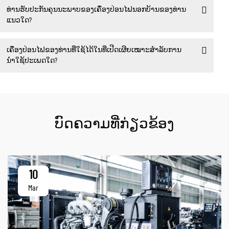
ທ່ານຮັບປະກັນຄຸນນະພາບຂອງເຄື່ອງປ່ອນໄຟນອກບ້ານຂອງທ່ານ
ແນວໃດ?
ເຄື່ອງປ່ອນໄຟຂອງທ່ານທີ່ໃຊ້ໄດ້ໃນທີ່ເປີດເຜີຍເໝາະສຳລັບການ
ນຳໃຊ້ປະເພດໃດ?
ບົດຄວາມທີ່ກ່ຽວຂ້ອງ
10
Mar