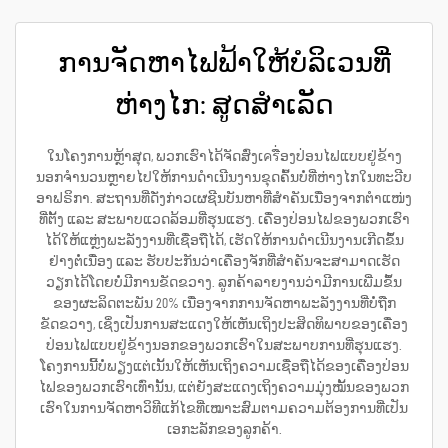
ການຈັດຫາໄຟຟ້າໃຫ້ບໍລິເວນທີ່
ຫ່າງໄກ: ສູດສຳເລັດ
ໃນໂຄງການຫຼ້າສຸດ, ພວກເຮົາໄດ້ຈັດສົ່ງເครື່ອງປ່ອນໄຟແບບຢູ່ຂ້າງ
ນອກຈຳນວນຫຼາຍໄປໃຫ້ການດຳເນີນງານຂຸດຄົ້ນບໍ່ທີ່ຫ່າງໄກໃນທະວີບ
ອາຟຣິກາ. ສະຖານທີ່ດັ່ງກ່າວເຜຊີນບັນຫາທີ່ສຳຄັນເນື່ອງຈາກຕຳແໜ່ງ
ທີ່ຕັ້ງ ແລະ ສະພາບແວດລ້ອມທີ່ຮຸນແຮງ. ເຄື່ອງປ່ອນໄຟຂອງພວກເຮົາ
ໄດ້ໃຫ້ແຫຼ່ງພະລັງງານທີ່ເຊື່ອຖືໄດ້, ເຮັດໃຫ້ການດຳເນີນງານເກີດຂຶ້ນ
ຢ່າງຕໍ່ເນື່ອງ ແລະ ຮັບປະກັນວ່າເຄື່ອງຈັກທີ່ສຳຄັນຈະສາມາດເຮັດ
ວຽກໄດ້ໂດຍບໍ່ມີການຂັດຂວາງ. ລູກຄ້າລາຍງານວ່າມີການເພີ່ມຂຶ້ນ
ຂອງຜະລິດຕະພັນ 20% ເນື່ອງຈາກການຈັດຫາພະລັງງານທີ່ບໍ່ຖືກ
ຂັດຂວາງ, ເຊິ່ງເປັນການສະແດງໃຫ້ເຫັນເຖິງປະສິດທິພາບຂອງເຄື່ອງ
ປ່ອນໄຟແບບຢູ່ຂ້າງນອກຂອງພວກເຮົາໃນສະພາບການທີ່ຮຸນແຮງ.
ໂຄງການນີ້ບໍ່ພຽງແຕ່ເນັ້ນໃຫ້ເຫັນເຖິງຄວາມເຊື່ອຖືໄດ້ຂອງເຄື່ອງປ່ອນ
ໄຟຂອງພວກເຮົາເທົ່ານັ້ນ, ແຕ່ຍັງສະແດງເຖິງຄວາມມຸ່ງໝັ້ນຂອງພວກ
ເຮົາໃນການຈັດຫາວິທີແກ້ໄຂທີ່ເໝາະສົມຕາມຄວາມຕ້ອງການທີ່ເປັນ
ເອກະລັກຂອງລູກຄ້າ.