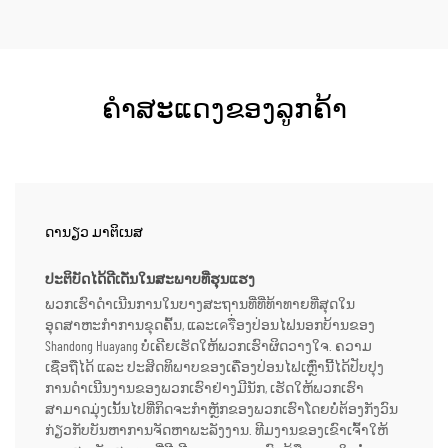
ຄຳສະແດງຂອງລູກຄ້າ
ດານຽວ ມາຕິເນສ
ປະຕິບັດໄດ້ດີເດັ່ນໃນສະພາບທີ່ຮຸນແຮງ
ພວກເຮົາດຳເນີນການໃນບາງສະຖານທີ່ທີ່ທ້າທາຍທີ່ສຸດໃນ
ອຸດສາຫະກຳການຂຸດຄົ້ນ, ແລະເครື່ອງປ່ອນໄຟນອກບ້ານຂອງ
Shandong Huayang ບໍ່ເຄີຍເຮັດໃຫ້ພວກເຮົາຜິດວາງໃຈ. ຄວາມ
ເຊື່ອຖືໄດ້ ແລະ ປະສິດທິພາບຂອງເຄື່ອງປ່ອນໄຟເຫຼົ່ານີ້ໄດ້ປັບປຸງ
ການດຳເນີນງານຂອງພວກເຮົາຢ່າງມີນັກ, ເຮັດໃຫ້ພວກເຮົາ
ສາມາດມຸ່ງເນັ້ນໄປທີ່ກິດຈະກຳຫຼັກຂອງພວກເຮົາໂດຍບໍ່ຕ້ອງກັງວົນ
ກ່ຽວກັບບັນຫາການຈັດຫາພະລັງງານ. ທີມງານຂອງເຂົາເຈົ້າໃຫ້