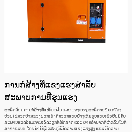
ການກໍ່ສ້າງທີ່ແຂງແຮງສຳລັບ
ສະພາບການທີ່ຮຸນແຮງ
ຜະລິດດ້ວຍການກໍ່ສ້າງທີ່ແໜ້ນແຟ້ມ ແລະ ແຂງແຮງ, ຜະລິດຕະພັນເครື່ອງ
ປ່ອນໄຟນອກບ້ານຂອງພວກເຮົາຖືກອອກແບບຢ່າງເຕັມຮູບແບບເພື່ອຮັບມືກັບ
ສະພາບແວດລ້ອມການເຮັດວຽກທີ່ຫັດສາດ ແລະ ຍາກລຳບາກທີ່ເກີດຂຶ້ນໃນທີ່
ສາທາລະນະ. ໂດຍນຳໃຊ້ວັດສະດຸທີ່ມີຄວາມແຂງແຮງສູງ ແລະ ມີຄວາມ