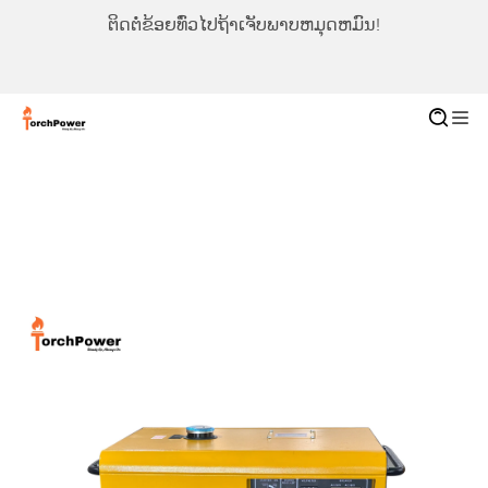
ຕິດຕໍ່ຂ້ອຍທົ່ວໄປຖ້າເຈັບພາບຫມຸດຫມົນ!