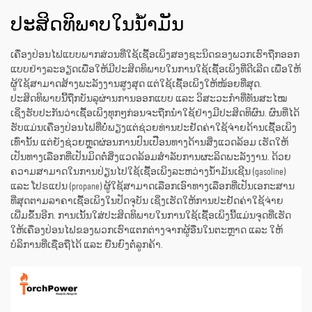
ປະສິດທິພາບໃນນໍ້າມັນ
ເຄື່ອງປ່ອນໄຟແບບພາກສ່ວນທີ່ໃຊ້ເຊື້ອເພິງສອງຊະນິດຂອງພວກເຮົາຖືກອອກ
ແບບຢ່າງລະອຽດເພື່ອໃຫ້ມີປະສິດທິພາບໃນການໃຊ້ເຊື້ອເພິງທີ່ດີເລີດ ເພື່ອໃຫ້
ຜູ້ໃຊ້ສາມາດສ້າງພະລັງງານສູງສຸດ ແຕ່ໃຊ້ເຊື້ອເພິງໃຫ້ໜ້ອຍທີ່ສຸດ.
ປະສິດທິພາບນີ້ຖືກບັນລຸຜ່ານການອອກແບບ ແລະ ວິສະວະກຳທີ່ທັນສະໄໝ
ເຊິ່ງຮັບປະກັນວ່າເຊື້ອເພິງທຸກໆກ່ອນຈະຖືກນຳໃຊ້ຢ່າງມີປະສິດທິຜົນ. ຜົນທີ່ໄດ້
ຮັບແມ່ນເຄື່ອງປ່ອນໄຟທີ່ບໍ່ພຽງແຕ່ຊ່ວຍທ່ານປະຢັດຄ່າໃຊ້ຈ່າຍດ້ານເຊື້ອເພິງ
ເທົ່ານັ້ນ ແຕ່ຍັງຊ່ວຍຫຼຸດຜ່ອນການປົນເປືືອນທາງດ້ານສິ່ງແວດລ້ອມ ເຮັດໃຫ້
ເປັນທາງເລືອກທີ່ເປັນມິດຕໍ່ສິ່ງແວດລ້ອມສຳລັບການຜະລິດພະລັງງານ. ດ້ວຍ
ຄວາມສາມາດໃນການປ່ຽນໄປໃຊ້ເຊື້ອເພິງລະຫວ່າງນ້ຳມັນເຊີນ (gasoline)
ແລະ ໂປຣແປນ (propane) ຜູ້ໃຊ້ສາມາດເລືອກເອົາທາງເລືອກທີ່ເປັນເອກະສານ
ທີ່ສຸດຕາມລາຄາເຊື້ອເພິງໃນປັດຈຸບັນ ເຊິ່ງເຮັດໃຫ້ການປະຢັດຄ່າໃຊ້ຈ່າຍ
ເພີ່ມຂຶ້ນອີກ. ການເນັ້ນໃສ່ປະສິດທິພາບໃນການໃຊ້ເຊື້ອເພິງນີ້ແມ່ນຈຸດທີ່ເຮັດ
ໃຫ້ເຄື່ອງປ່ອນໄຟຂອງພວກເຮົາແຕກຕ່າງຈາກຜູ້ອື່ນໃນຕະຫຼາດ ແລະ ໃຫ້
ບໍລິການທີ່ເຊື່ອຖືໄດ້ ແລະ ຍືນຍົງຕໍ່ລູກຄ້າ.