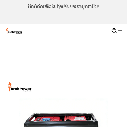
ຕິດຕໍ່ຂ້ອຍທົ່ວໄປຖ້າເຈັບພາບຫມຸດຫມົນ!