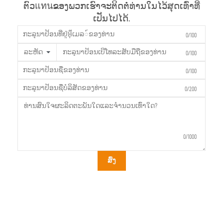
ຕົວแทนຂອງພວກເຮົາຈະຕິດຕໍ່ທ່ານໃນໄວ້ສຸດເທົ່າທີ່
ເປັນໄປໄດ້.
0/100
ລະຫັດ
0/100
0/100
0/200
0/1000
ສົ່ງ