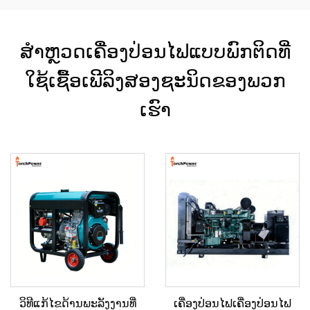
ສຳຫຼວດເຄື່ອງປ່ອນໄຟແບບພົກຕິດທີ່
ໃຊ້ເຊື້ອເພີລິງສອງຊະນິດຂອງພວກ
ເຮົາ
ວິທີແກ້ໄຂດ້ານພະລັງງານທີ່
ເຄື່ອງປ່ອນໄຟເຄື່ອງປ່ອນໄຟ