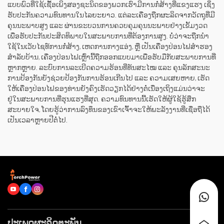
ແບບພົວທີ່ໃຊ້ເຊື້ອເພິງສອງຊະນິດຂອງພວກເຮົາມີການກໍ່ສ້າງທີ່ແຂງແຮງ ເຊິ່ງ
ຮັບປະກັນຄວາມທົນທານໃນໄລຍະຍາວ. ແຕ່ລະເຄື່ອງຖືກຜະລິດຈາກວັດຖຸທີ່ມີ
ຄຸນນະພາບສູງ ແລະ ຜ່ານຂະບວນການຄວບຄຸມຄຸນນະພາບຢ່າງເຂັ້ມງວດ
ເພື່ອຮັບປະກັນປະສິດທິພາບໃນສະພາບການທີ່ຕ້ອງການສູງ. ບໍ່ວ່າຈະຖືກນຳ
ໃຊ້ໃນເວັບໄຊທ໌ການກໍ່ສ້າງ, ເຫດການກາງແອ່ງ, ຫຼື ເປັນເຄື່ອງປ່ອນໄຟສຳຮອງ
ສຳລັບບ້ານ, ເຄື່ອງປ່ອນໄຟເຫຼົ່ານີ້ຖືກອອກແບບມາເພື່ອຮັບມືກັບສະພາບການທີ່
ຫຼາກຫຼາຍ. ລະບົບການລະເບີດຄວາມຮ້ອນທີ່ທັນສະໄໝ ແລະ ຄຸນລັກສະນະ
ການປ້ອງກັນຍັງຊ່ວຍປ້ອງກັນການຮ້ອນເກີນໄປ ແລະ ຄວາມເສຍຫາຍ, ເຮັດ
ໃຫ້ເຄື່ອງປ່ອນໄຟຂອງທ່ານຍັງຄົງເຮັດວຽກໄດ້ຢ່າງຕໍ່ເນື່ອງເຖິງແມ່ນວ່າຈະ
ຢູ່ໃນສະພາບການທີ່ຮຸນແຮງທີ່ສຸດ. ຄວາມທົນທານນີ້ເຮັດໃຫ້ຜູ້ໃຊ້ຮູ້ສຶກ
ສະບາຍໃຈ, ໂດຍຮູ້ວ່າການລົງທຶນຂອງເຂົາເຈົ້າຈະໃຫ້ພະລັງງານທີ່ເຊື່ອຖືໄດ້
ເປັນເວລາຫຼາຍປີຕໍ່ໄປ.
ປະເພດຜະລິດຕະພັນ