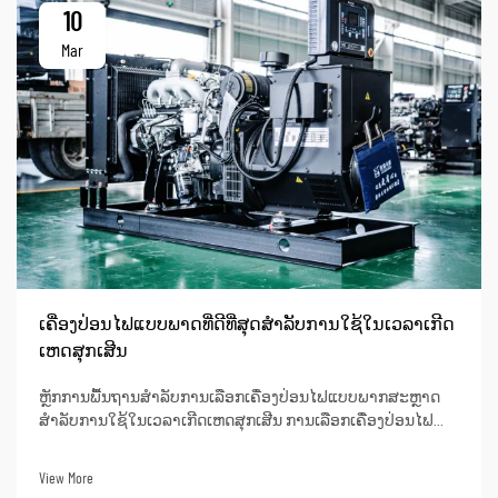
10
Mar
ເຄື່ອງປ່ອນໄຟແບບພາດທີ່ດີທີ່ສຸດສຳລັບການໃຊ້ໃນເວລາເກີດ
ເຫດສຸກເສີນ
ຫຼັກການພື້ນຖານສຳລັບການເລືອກເຄື່ອງປ່ອນໄຟແບບພາກສະຫຼາດ
ສຳລັບການໃຊ້ໃນເວລາເກີດເຫດສຸກເສີນ ການເລືອກເຄື່ອງປ່ອນໄຟ
ແບບພາກສະຫຼາດສຳລັບສະຖານະການເກີດເຫດສຸກເສີນແມ່ນ
ການμຕັດສິນໃຈທີ່ສຳຄັນຫຼາຍເມື່ອກ່ຽວຂ້ອງກັບປະສິດທິຜົນຂອງການ
View More
ຕອບສະຫນອງເຫດສຸກເສີນຂອງອົງການຂອງທ່ານ. ເປັນຜູ້ນຳດ້ານ