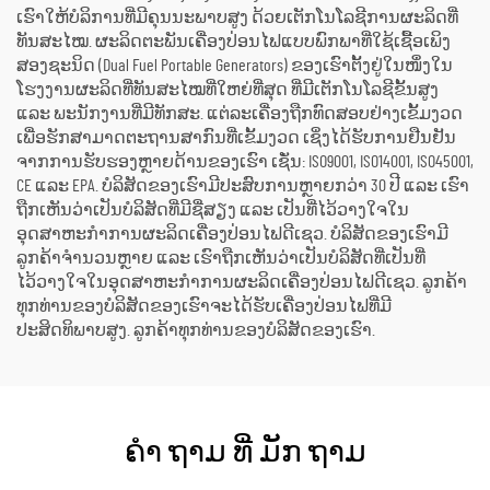
ເຮົາໃຫ້ບໍລິການທີ່ມີຄຸນນະພາບສູງ ດ້ວຍເຕັກໂນໂລຊີການຜະລິດທີ່
ທັນສະໄໝ. ຜະລິດຕະພັນເຄື່ອງປ່ອນໄຟແບບພົກພາທີ່ໃຊ້ເຊື້ອເພິງ
ສອງຊະນິດ (Dual Fuel Portable Generators) ຂອງເຮົາຕັ້ງຢູ່ໃນໜຶ່ງໃນ
ໂຮງງານຜະລິດທີ່ທັນສະໄໝທີ່ໃຫຍ່ທີ່ສຸດ ທີ່ມີເຕັກໂນໂລຊີຂັ້ນສູງ
ແລະ ພະນັກງານທີ່ມີທັກສະ. ແຕ່ລະເຄື່ອງຖືກທົດສອບຢ່າງເຂັ້ມງວດ
ເພື່ອຮັກສາມາດຕະຖານສາກົນທີ່ເຂັ້ມງວດ ເຊິ່ງໄດ້ຮັບການຢືນຢັນ
ຈາກການຮັບຮອງຫຼາຍດ້ານຂອງເຮົາ ເຊັ່ນ: ISO9001, ISO14001, ISO45001,
CE ແລະ EPA. ບໍລິສັດຂອງເຮົາມີປະສົບການຫຼາຍກວ່າ 30 ປີ ແລະ ເຮົາ
ຖືກເຫັນວ່າເປັນບໍລິສັດທີ່ມີຊື່ສຽງ ແລະ ເປັນທີ່ໄວ້ວາງໃຈໃນ
ອຸດສາຫະກຳການຜະລິດເຄື່ອງປ່ອນໄຟດີເຊວ. ບໍລິສັດຂອງເຮົາມີ
ລູກຄ້າຈຳນວນຫຼາຍ ແລະ ເຮົາຖືກເຫັນວ່າເປັນບໍລິສັດທີ່ເປັນທີ່
ໄວ້ວາງໃຈໃນອຸດສາຫະກຳການຜະລິດເຄື່ອງປ່ອນໄຟດີເຊວ. ລູກຄ້າ
ທຸກທ່ານຂອງບໍລິສັດຂອງເຮົາຈະໄດ້ຮັບເຄື່ອງປ່ອນໄຟທີ່ມີ
ປະສິດທິພາບສູງ. ລູກຄ້າທຸກທ່ານຂອງບໍລິສັດຂອງເຮົາ.
ຄໍາ ຖາມ ທີ່ ມັກ ຖາມ