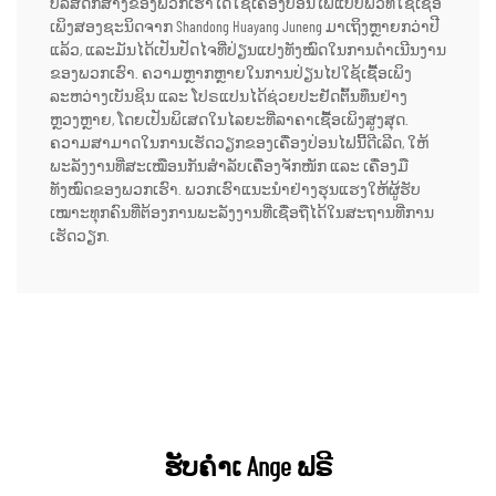
ບໍລິສັດກໍ່ສ້າງຂອງພວກເຮົາໄດ້ໃຊ້ເຄື່ອງປ່ອນໄຟແບບພົວທີ່ໃຊ້ເຊື້ອ
ເພິງສອງຊະນິດຈາກ Shandong Huayang Juneng ມາເຖິງຫຼາຍກວ່າປີ
ແລ້ວ, ແລະມັນໄດ້ເປັນປັດໄຈທີ່ປ່ຽນແປງທັງໝົດໃນການດຳເນີນງານ
ຂອງພວກເຮົາ. ຄວາມຫຼາກຫຼາຍໃນການປ່ຽນໄປໃຊ້ເຊື້ອເພິງ
ລະຫວ່າງເບັນຊິນ ແລະ ໂປຣແປນໄດ້ຊ່ວຍປະຢັດຕົ້ນທຶນຢ່າງ
ຫຼວງຫຼາຍ, ໂດຍເປັນພິເສດໃນໄລຍະທີ່ລາຄາເຊື້ອເພິງສູງສຸດ.
ຄວາມສາມາດໃນການເຮັດວຽກຂອງເຄື່ອງປ່ອນໄຟນີ້ດີເລີດ, ໃຫ້
ພະລັງງານທີ່ສະເໝືອນກັນສຳລັບເຄື່ອງຈັກໜັກ ແລະ ເຄື່ອງມື
ທັງໝົດຂອງພວກເຮົາ. ພວກເຮົາແນະນຳຢ່າງຮຸນແຮງໃຫ້ຜູ້ຮັບ
ເໝາະທຸກຄົນທີ່ຕ້ອງການພະລັງງານທີ່ເຊື່ອຖືໄດ້ໃນສະຖານທີ່ການ
ເຮັດວຽກ.
ຮັບຄຳເ Ange ຟຣີ