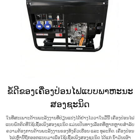
ຂໍ້ດີຂອງເຄື່ອງປ່ອນໄຟແບບພາຫະນະ
ສອງຊະນິດ
ໃນທີ່ສະເພາະດ້ານພະລັງງານທີ່ປ່ຽນແປງໄດ້ຢ່າງໄວວາໃນມື້ນີ້ ເຄື່ອງປ່ອນໄຟ
ແບບພົກຕິດທີ່ໃຊ້ເຊື້ອເພິງສອງຊະນິດ ແມ່ນເປັນທາງເລືອກທີ່ຫຼາກຫຼາຍສຳລັບ
ຄວາມຕ້ອງການດ້ານພະລັງງານຂອງທັງຄົວເຮືອນ ແລະ ທຸລະກິດ. ເຄື່ອງປ່ອນ
ໄຟເຫຼົ່ານີ້ຖືກອອກແບບມາເພື່ອໃຊ້ເຊື້ອເພິງສອງຊະນິດ ໄດ້ແກ່ ນ້ຳມັນເຜົາ