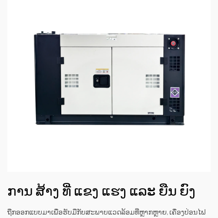
ການ ສ້າງ ທີ່ ແຂງ ແຮງ ແລະ ຍືນ ຍົງ
ຖືກອອກແບບມາເພື່ອຮັບມືກັບສະພາບແວດລ້ອມທີ່ຫຼາກຫຼາຍ, ເຄື່ອງປ່ອນໄຟ