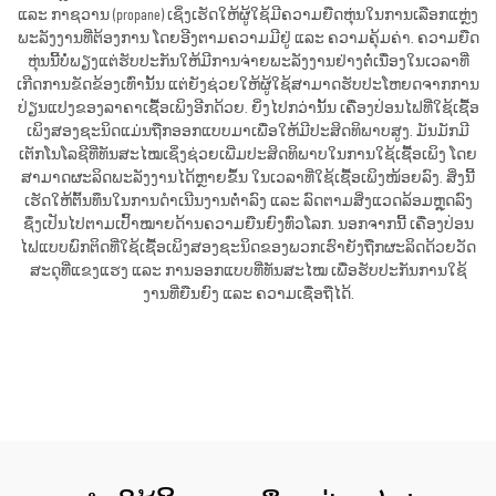
ແລະ ກາຊວານ (propane) ເຊິ່ງເຮັດໃຫ້ຜູ້ໃຊ້ມີຄວາມຍືດຫຸ່ນໃນການເລືອກແຫຼ່ງ
ພະລັງງານທີ່ຕ້ອງການ ໂດຍອີງຕາມຄວາມມີຢູ່ ແລະ ຄວາມຄຸ້ມຄ່າ. ຄວາມຍືດ
ຫຸ່ນນີ້ບໍ່ພຽງແຕ່ຮັບປະກັນໃຫ້ມີການຈ່າຍພະລັງງານຢ່າງຕໍ່ເນື່ອງໃນເວລາທີ່
ເກີດການຂັດຂ້ອງເທົ່ານັ້ນ ແຕ່ຍັງຊ່ວຍໃຫ້ຜູ້ໃຊ້ສາມາດຮັບປະໂຫຍດຈາກການ
ປ່ຽນແປງຂອງລາຄາເຊື້ອເພິງອີກດ້ວຍ. ຍິ່ງໄປກວ່ານັ້ນ ເຄື່ອງປ່ອນໄຟທີ່ໃຊ້ເຊື້ອ
ເພິງສອງຊະນິດແມ່ນຖືກອອກແບບມາເພື່ອໃຫ້ມີປະສິດທິພາບສູງ. ມັນມັກມີ
ເຕັກໂນໂລຊີທີ່ທັນສະໄໝເຊິ່ງຊ່ວຍເພີ່ມປະສິດທິພາບໃນການໃຊ້ເຊື້ອເພິງ ໂດຍ
ສາມາດຜະລິດພະລັງງານໄດ້ຫຼາຍຂຶ້ນ ໃນເວລາທີ່ໃຊ້ເຊື້ອເພິງໜ້ອຍລົງ. ສິ່ງນີ້
ເຮັດໃຫ້ຕົ້ນທຶນໃນການດຳເນີນງານຕ່ຳລົງ ແລະ ລົດຕາມສິ່ງແວດລ້ອມຫຼຸດລົງ
ຊຶ່ງເປັນໄປຕາມເປົ້າໝາຍດ້ານຄວາມຍືນຍົງທົ່ວໂລກ. ນອກຈາກນີ້ ເຄື່ອງປ່ອນ
ໄຟແບບພົກຕິດທີ່ໃຊ້ເຊື້ອເພິງສອງຊະນິດຂອງພວກເຮົາຍັງຖືກຜະລິດດ້ວຍວັດ
ສະດຸທີ່ແຂງແຮງ ແລະ ການອອກແບບທີ່ທັນສະໄໝ ເພື່ອຮັບປະກັນການໃຊ້
ງານທີ່ຍືນຍົງ ແລະ ຄວາມເຊື່ອຖືໄດ້.
ຮັບເອົາລາຄາ