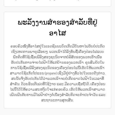
ພະລັງງານສຳຮອງສຳລັບທີ່ຢູ່
ອາໄສ
ຄອບຄົວໜຶ່ງທີ່ອາໄສຢູ່ໃນເຂດຊົນນະບົດເກີດມີບັນຫາໄຟດັບບໍ່ປະກົດ
ເຖິງເຫດການພາຍຸເລືອຍໆ. ພວກເຂົາໄດ້ລົງທຶນຊື້ເຄື່ອງປ່ອນໄຟແບບ
ພົກຕິດທີ່ໃຊ້ເຊື້ອເພີລິງສອງຊະນິດຈາກບໍລິສັດຂອງພວກເຮົາເພື່ອ
ຮັບປະກັນການຈ່າຍໄຟຟ້າໃຫ້ແກ່ບ້ານຂອງພວກເຂົາ. ຄຸນສົມບັດໃນ
ການໃຊ້ເຊື້ອເພີລິງສອງຊະນິດຂອງເຄື່ອງປ່ອນໄຟນີ້ເຮັດໃຫ້ພວກເຂົາ
ສາມາດໃຊ້ແກັດໂປແຣນ (propane) ເຊິ່ງມີຢູ່ຢ່າງທົ່ວໄປໃນເຂດດັ່ງກ່າວ,
ສະນັ້ນຈຶ່ງຮັບປະກັນໄດ້ວ່າພວກເຂົາຈະບໍ່ເກີດຂາດໄຟຟ້າໃນເວລາທີ່
ສຳຄັນ. ດ້ວຍອິນເຕີເຟດທີ່ໃຊ້ງ່າຍ ແລະ ມີຄວາມເຊື່ອຖືໄດ້, ເຄື່ອງປ່ອນ
ໄຟນີ້ໄດ້ໃຫ້ຄວາມສະຫງົບໃຈແກ່ຄອບຄົວ, ເຮັດໃຫ້ພວກເຂົາສາມາດ
ເພີດເພີນກັບການມີໄຟຟ້າຢ່າງຕໍ່ເນື່ອງສຳລັບກິດຈະກຳປະຈຳວັນ ແລະ
ສະຖານະການສຸກເສີນ.