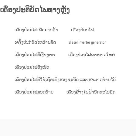
ເຄື່ອງປະຕິບັດໄພທາງຫຼັງ
ເຄື່ອງປ່ອນໄຟເພື່ອການຄ້າ
ເຄື່ອງປ່ອນໄຟ
ເครົ້ງປະຕິບັດໄຫວ້ານລົດ
diesel inverter generator
ເຄື່ອງປ່ອນໄຟທີ່ເງີບຫຼາຍ
ເຄື່ອງປ່ອນໄຟຂະໜາດໃຫຍ່
ເຄື່ອງປ່ອນໄຟທັງໝົດ
ເຄື່ອງປ່ອນໄຟທີ່ໃຊ້ເຊື້ອເພີງສອງຊະນິດ ແລະ ສາມາດຍ້າຍໄດ້
ເຄື່ອງປ່ອນໄຟນອກບ້ານ
ເຄື່ອງສ້າງໄຟຟ້າອັດຕະໂນມັດ