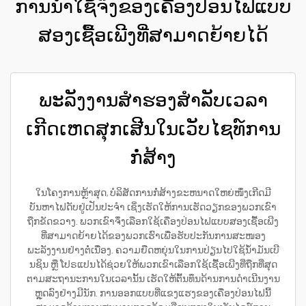
ການນຳໃຊ້ຈິງຂອງເຄື່ອງປ່ອນໄຟແບບ
ສອງເຊື້ອເພີງທີ່ສາມາດຍ້າຍໄດ້
ພະລັງງານສຳຮອງສຳລັບເວລາ
ເກີດເຫດສຸກເສີນໃນເວັບໄຊທ໌ການ
ກໍ່ສ້າງ
ໃນໂຄງການຫຼ້າສຸດ, ບໍລິສັດການກໍ່ສ້າງຂະຫນາດໃຫຍ່ໜຶ່ງເກີດມີ
ບັນຫາໄຟດັບຢູ່ເປັນປະຈຳ ເຊິ່ງເຮັດໃຫ້ການເຮັດວຽກຂອງພວກເຂົາ
ຖືກຂັດຂວາງ. ພວກເຂົາຈຶ່ງເລືອກໃຊ້ເຄື່ອງປ່ອນໄຟແບບສອງເຊື້ອເພີງ
ທີ່ສາມາດຍ້າຍໄດ້ຂອງພວກເຮົາເພື່ອຮັບປະກັນການສະໜອງ
ພະລັງງານຢ່າງຕໍ່ເນື່ອງ. ຄວາມຍືດຫຍຸ່ນໃນການປ່ຽນໄປໃຊ້ນ້ຳມັນເບີ
ນຊິນ ຫຼື ໂປຣແປນໄດ້ຊ່ວຍໃຫ້ພວກເຂົາເລືອກໃຊ້ເຊື້ອເພີງທີ່ຖືກທີ່ສຸດ
ຕາມສະຖານະການໃນເວລານັ້ນ ເຮັດໃຫ້ຕົ້ນທຶນດ້ານການດຳເນີນງານ
ຫຼຸດລົງຢ່າງມີນັກ. ການອອກແບບທີ່ແຂງແຮງຂອງເຄື່ອງປ່ອນໄຟນີ້