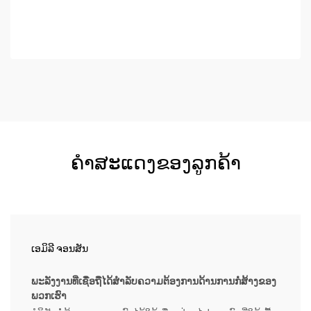
ອຸດສາຫະກຳມາເຖິງ 32 ...
ຄຳສະແດງຂອງລູກຄ້າ
ເອມິລີ ຈອນສັນ
ພະລັງງານທີ່ເຊື່ອຖືໄດ້ສຳລັບຄວາມຕ້ອງການດ້ານການກໍ່ສ້າງຂອງ
ພວກເຮົາ