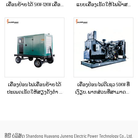
ເຄື່ອນຍ້າຍໄດ້ 5KW-12KW ເຄື່ອງ
ແບບເຄື່ອງເຮັດໃຫ້ໄຟຟ້າສະ
ປ່ອນໄຟດີເຊວ ສຳລັບບ້ານ /
ຖຽນ ປະເພດໃຫຍ່ ສຳລັບ
ຮ້ານຄ້າ / ການກໍ່ສ້າງ / ການ
ອາຄານເພື່ອການຄ້າ ແລະ
ສະຫງາດໄຟສຳຮອງ
ເຄື່ອງປ່ອນໄຟດີເຊວສຳລັບການ
ສະຫງາດໄຟສຳຮອງ
ເຄື່ອງປ່ອນໄຟເຄື່ອນຍ້າຍໄດ້
ເຄື່ອງປ່ອນໄຟດີເຊວ 50KW ທີ່
ປະເພດເຮັດໃຫ້ສຽງດັງຕ່ຳ ທີ່
ເງົຽບ, ພາກສ່ວນທີ່ສາມາດນຳ
ຕິດຕັ້ງຢູ່ໃນລົດເປີດ (Trailer)
ໄປໃຊ້ໄດ້, ກັນຝົນ ສຳລັບການ
ສຳລັບການໃຊ້ໃນເວລາฉຸກ
ກໍ່ສ້າງພາຍນອກ ແລະ ການ
ເຕີນ
ຈັດຕັ້ງສຳລັບເຫດສຸກເສີນ
ທີ່ນີ້ ບໍລິສັດ Shandong Huayang Juneng Electric Power Technology Co., Ltd.