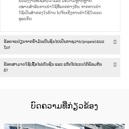
ພະລັງງານທີ່ເຊື່ອຖືໄດ້ ແລະ ມີຄວາມຫຼາກຫຼາຍ,
ເໝາະສຳລັບການນຳໃຊ້ທີ່ແຕກຕ່າງກັນ, ຈາກການນຳ
ໃຊ້ເປັນສຳຮອງໃນບ້ານ ໄປຈົນເຖິງການນຳໃຊ້ໃນເຂດ
ທຸລະກິດ.
ຂ້ອຍຈະປ່ຽນຈາກນ້ຳມັນເບີນຊິນໄປເປັນກາຊວານ (propane) ແນວ
ໃດ?
ຂ້ອຍສາມາດໃຊ້ເຊື້ອໄຟເບັນຊິນ ແລະ ແກັດໂປແຣນໄດ້ພ້ອມກັນ
ບໍ?
ບົດຄວາມທີ່ກ່ຽວຂ້ອງ