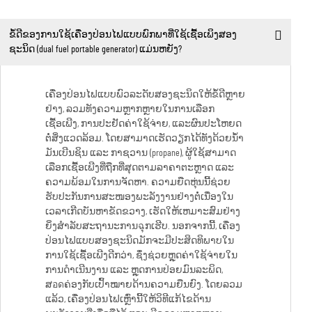
ຂໍ້ດີຂອງການໃຊ້ເຄື່ອງປ່ອນໄຟແບບພົກພາທີ່ໃຊ້ເຊື້ອເພິງສອງ
ຊະນິດ (dual fuel portable generator) ແມ່ນຫຍັງ?
ເຄື່ອງປ່ອນໄຟແບບພົວລະດັບສອງຊະນິດໃຫ້ຂໍ້ດີຫຼາຍ
ຢ່າງ, ລວມທັງຄວາມຫຼາກຫຼາຍໃນການເລືອກ
ເຊື້ອເພີງ, ການປະຢັດຄ່າໃຊ້ຈ່າຍ, ແລະຜົນປະໂຫຍດ
ຕໍ່ສິ່ງແວດລ້ອມ. ໂດຍສາມາດເຮັດວຽກໄດ້ທັງດ້ວຍນ້ຳ
ມັນເບີນຊິນ ແລະ ກາຊວານ (propane), ຜູ້ໃຊ້ສາມາດ
ເລືອກເຊື້ອເພີງທີ່ຖືກທີ່ສຸດຕາມລາຄາຕະຫຼາດ ແລະ
ຄວາມພ້ອມໃນການຈັດຫາ. ຄວາມຍືດຫຸ່ນນີ້ຊ່ວຍ
ຮັບປະກັນການສະໜອງພະລັງງານຢ່າງຕໍ່ເນື່ອງໃນ
ເວລາເກີດບັນຫາຂັດຂວາງ, ເຮັດໃຫ້ເຫມາະສົມຢ່າງ
ຍິ່ງສຳລັບສະຖານະການฉຸກເຮີບ. ນອກຈາກນີ້, ເຄື່ອງ
ປ່ອນໄຟແບບສອງຊະນິດມັກຈະມີປະສິດທິພາບໃນ
ການໃຊ້ເຊື້ອເພີງດີກວ່າ, ຊຶ່ງຊ່ວຍຫຼຸດຄ່າໃຊ້ຈ່າຍໃນ
ການດຳເນີນງານ ແລະ ຫຼຸດການປ່ອຍມົນລະພິດ,
ສอดຄ່ອງກັບເປົ້າໝາຍດ້ານຄວາມຍືນຍົງ. ໂດຍລວມ
ແລ້ວ, ເຄື່ອງປ່ອນໄຟເຫຼົ່ານີ້ໃຫ້ວິທີແກ້ໄຂດ້ານ