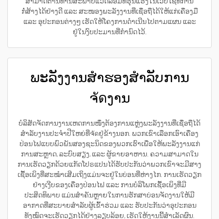
ສາມາດຕ້ານທານສະພາບແວດລ້ອມທີ່ຮຸນແຮງໃນເວັບໄຊທ໌ການ
ກໍ່ສ້າງໄດ້ຢ່າງດີ ແລະ ສະໜອງພະລັງງານທີ່ເຊື່ອຖືໄດ້ໃຫ້ແກ່ເຄື່ອງມື
ແລະ ອຸປະກອນຕ່າງໆ ເຮັດໃຫ້ໂຄງການດຳເນີນໄປຕາມແຜນ ແລະ
ຢູ່ໃນງົບປະມານທີ່ກຳນົດໄວ້.
ພະລັງງານສຳຮອງສຳລັບການ
ຈัดງານ
ບໍລິສັດຈັດການງານເຫດການໜຶ່ງຕ້ອງການແຫຼ່ງພະລັງງານທີ່ເຊື່ອຖືໄດ້
ສຳລັບງານປະຈຳປີໃຫຍ່ທີ່ຈัดຢູ່ຂ້າງນອກ. ພວກເຂົາເລືອກເອົາເຄື່ອງ
ປ່ອນໄຟແບບພົວພັນສອງຊະນິດຂອງພວກເຮົາເພື່ອໃຫ້ພະລັງງານແກ່
ການສະຫຼາດ, ລະບົບສຽງ, ແລະ ຜູ້ຂາຍອາຫານ. ຄວາມສາມາດໃນ
ການເຮັດວຽກດ້ວຍແກັດໂປຣແປນໄດ້ຮັບປະກັນວ່າພວກເຂົາຈະມີສາງ
ເຊື້ອເພິງທີ່ສະໝຳເສີມເຖິງແມ່ນຈະຢູ່ໃນບ່ອນທີ່ຫ່າງໄກ. ການເຮັດວຽກ
ຢ່າງເງີບຂອງເຄື່ອງປ່ອນໄຟ ແລະ ການບໍລິໂພກເຊື້ອເພິງທີ່ມີ
ປະສິດທິພາບ ແມ່ນສຳຄັນຫຼາຍໃນການຮັກສາບ່ອນຈັດງານໃຫ້ມີ
ອາກາດທີ່ສະບາຍສຳລັບຜູ້ເຂົ້າຮ່ວມ ແລະ ຮັບປະກັນວ່າອຸປະກອນ
ທັງໝົດຈະເຮັດວຽກໄດ້ຢ່າງລຽບລ້ອຍ, ເຮັດໃຫ້ງານນີ້ສຳເລັດຜົນ.