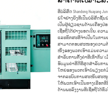
ລາຄາທີ່ເໝາະສົ
ທີ່ບໍລິສັດ Shandong Huayang June
ພໍໃຈຢ່າງຍິ່ງທີ່ເປັນບໍລິສັດຊ
ເປັນຜູ້ຊ່ຽວຊານດ້ານເຄື່ອ
ເຊື່ອຖືໄດ້ຢ່າງຍອດเยີ່ຍ. ຄວາມ
ແລະທັກສະທີ່ຈຳເປັນໃນການຜະ
ສາມາດຕອບສະໜອງຄວາມຕ້ອງກາ
ໜຶ່ງຂອງພວກເຮົາແມ່ນຄວາມ
ສຳລັບການຕັ້ງຄ່າທີ່ເທົ່າກັນ' 
ຮັບມູນຄ່າທີ່ດີທີ່ສຸດສຳລັບກາ
ໃຫຍ່ຂອງພວກເຮົາບໍ່ພຽງແຕ່ມີ
ຈາກລະບົບການສະໜັບສະໜູນທີ່
ໃຫ້ພວກເຮົາເປັນທາງເລືອກທີ່ນ
ດ້ານພະລັງງານທີ່ເຊື່ອຖືໄດ້ທົ່