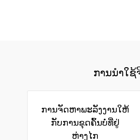
ການນຳໃຊ້ຈ
ການຈັດຫາພະລັງງານໃຫ້
ກັບການຂຸດຄົ້ນບໍ່ທີ່ຢູ່
ຫ່າງໄກ