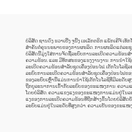
/ ການສະຫງາດໄຟສຳຮອງ
ເຄື່
ການ
ບໍລິສັດ ຊານດົງ ຮວາເຢີ້ງ ຈູນີ້ງ ເອເລັກຕຣິກ ແພັກເຄີຈ໌ ເທ
ສຳຄັນຕໍ່ຄຸນນະພາບຂອງການຜະລິດ. ການຜະລິດແຕ່ລະຊຸດ
ບໍລິສັດນີ້ມຸ່ງໃສ່ການຈັດຊື້ລະບົບການລະເບີດຄວາມຮ້ອນສຳ
ຄວາມຮ້ອນ, ແລະ ມີທັກສະຂອງແຮງງານງານ. ການນຳໃຊ້
ລະເບີດຄວາມຮ້ອນສຳລັບຊຸດເຄື່ອງປ່ອນໄຟ, ເຕັກໂນໂລຊີ
ລະບົບການລະເບີດຄວາມຮ້ອນສຳລັບຊຸດເຄື່ອງປ່ອນໄຟຂອ
ຂອງລະບົບເຫຼົ່ານີ້ແມ່ນການນຳໃຊ້ເຕັກໂນໂລຊີທີ່ມີລະດັບ
ຖືກບູລະນາການເຂົ້າກັບລະບົບຂອງຂະແໜງການ. ຄວາມແຂງແ
ໂດຍບໍລິສັດ. ຄວາມແຂງແງຂອງຂະແໜງການແມ່ນຢູ່ໃນລະດັ
ແງຂອງການລະເບີດຄວາມຮ້ອນທີ່ຖືກສ້າງຂຶ້ນໂດຍບໍລິ
ລະບົບແມ່ນຢູ່ໃນລະດັບທີ່ສູງກວ່າ. ຄວາມເຢັນຂອງຂະແ