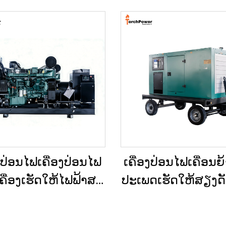
ງປ່ອນໄຟເຄື່ອງປ່ອນໄຟ
ເຄື່ອງປ່ອນໄຟເຄື່ອນຍ
ື່ອງເຮັດໃຫ້ໄຟຟ້າສະ
ປະເພດເຮັດໃຫ້ສຽງດັງຕ
 ປະເພດໃຫຍ່ ສຳລັບ
ຕິດຕັ້ງຢູ່ໃນລົດເປີດ (Tr
ານເພື່ອການຄ້າ ແລະ
ສຳລັບການໃຊ້ໃນເວ