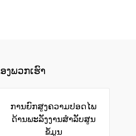
ຂອງພວກເຮົາ
ການຍົກສູງຄວາມປອດໄພ
ດ້ານພະລັງງານສຳລັບສູນ
ຂໍ້ມູນ