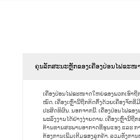
ຄຸນລັກສະນະຫຼັກຂອງເຄື່ອງປ່ອນໄຟຂະໜາ
ເຄື່ອງປ່ອນໄຟຂະໜາດໃຫຍ່ຂອງພວກເຮົາຖືກອອກ
ໝົດ, ເຄື່ອງເຫຼົ່ານີ້ຖືກຕິດຕັ້ງດ້ວຍເຄື່ອງຈັກ
ປະສິດທິຜົນ. ນອກຈາກນີ້, ເຄື່ອງປ່ອນໄຟ
ພະລັງງານໄດ້ຢ່າງງ່າຍດາຍ. ເຄື່ອງເຫຼົ່າ
ຕ້ານທານສະພາບອາກາດທີ່ຮຸນແຮງ ແລະ ການນຳ
ຕ້ອງການເພີ່ມເຕີມຂອງລູກຄ້າ, ລວມທັງການຜະ