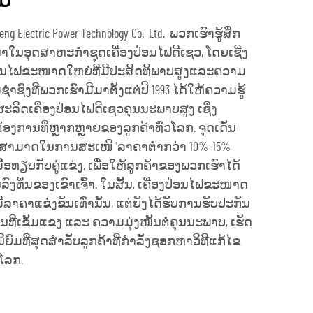
ມ
ng Electric Power Technology Co., Ltd., ພວກເຮົາຮູ້ສຶກ
ັ້ນນຳໃນອຸດສາຫະກຳຊຸດເຄື່ອງປ່ອນໄຟດີເຊວ, ໂດຍເຊີ່ງ
ງປ່ອນໄຟຂະໜາດໃຫຍ່ທີ່ມີປະສິດທິພາບສູງແລະຄວາມ
ຊ່ຳຊົງທີ່ພວກເຮົາມີມາຕັ້ງແຕ່ປີ 1993 ໄດ້ໃຫ້ຄວາມຮູ້
ລິດເຄື່ອງປ່ອນໄຟດີເຊວຄຸນນະພາບສູງ ເຊິ່ງ
ນທີ່ຫຼາກຫຼາຍຂອງລູກຄ້າທົ່ວໂລກ. ຈຸດເດັ່ນ
ສາມາດໃນການສະເໜີ 'ລາຄາຕ່ຳກວ່າ 10%-15%
ເມື່ອທຽບກັບຄູ່ແຂ່ງ, ເພື່ອໃຫ້ລູກຄ້າຂອງພວກເຮົາໄດ້
ນລົງທຶນຂອງເຂົາເຈົ້າ. ໃນສັ້ນ, ເຄື່ອງປ່ອນໄຟຂະໜາດ
ລາຄາແຂ່ງຂັນເທົ່ານັ້ນ, ແຕ່ຍັງໄດ້ຮັບການຮັບປະກັນ
ເຂັ້ມແຂງ ແລະ ຄວາມມຸ່ງໝັ້ນຕໍ່ຄຸນນະພາບ, ເຮັດ
ິຍົມທີ່ສຸດສຳລັບລູກຄ້າທີ່ກຳລັງຊອກຫາວິທີແກ້ໄຂ
ວໂລກ.