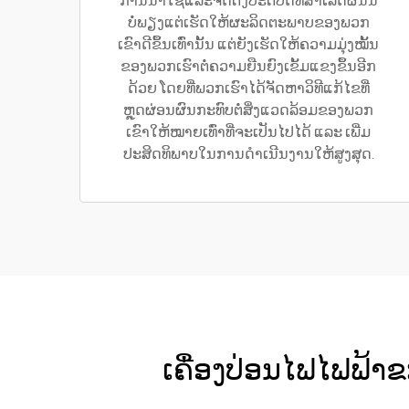
ການນຳໃຊ້ແລະຈັດຕັ້ງປະຕິບັດທີ່ສຳເລັດຜົນນີ້
ບໍ່ພຽງແຕ່ເຮັດໃຫ້ຜະລິດຕະພາບຂອງພວກ
ເຂົາດີຂຶ້ນເທົ່ານັ້ນ ແຕ່ຍັງເຮັດໃຫ້ຄວາມມຸ່ງໝັ້ນ
ຂອງພວກເຮົາຕໍ່ຄວາມຍືນຍົງເຂັ້ມແຂງຂຶ້ນອີກ
ດ້ວຍ ໂດຍທີ່ພວກເຮົາໄດ້ຈັດຫາວິທີແກ້ໄຂທີ່
ຫຼຸດຜ່ອນຜົນກະທົບຕໍ່ສິ່ງແວດລ້ອມຂອງພວກ
ເຂົາໃຫ້ໝາຍເທົ່າທີ່ຈະເປັນໄປໄດ້ ແລະ ເພີ່ມ
ປະສິດທິພາບໃນການດຳເນີນງານໃຫ້ສູງສຸດ.
ເຄື່ອງປ່ອນໄຟໄຟຟ້າ