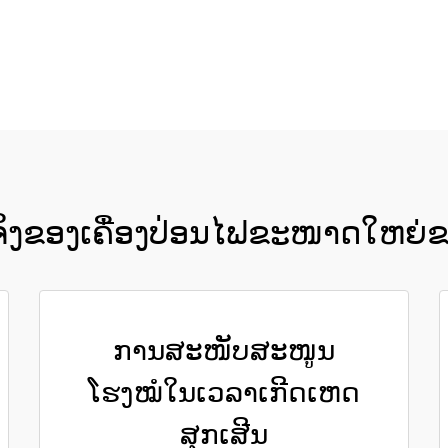
ຮັບເອົາລາຄາ
ິງຂອງເຄື່ອງປ່ອນໄຟຂະໜາດໃຫຍ່
ການສະໜັບສະໜູນ
ໂຮງໝໍໃນເວລາເກີດເຫດ
ສຸກເສີນ