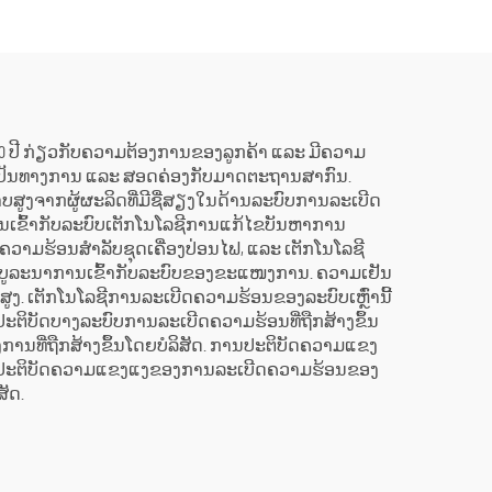
ການຈັດຕັ້ງສຳລັບເຫດ
ສຸກເສີນ
ອງເຖິງ 30 ປີ ກ່ຽວກັບຄວາມຕ້ອງການຂອງລູກຄ້າ ແລະ ມີຄວາມ
ີ່ເປັນທາງການ ແລະ ສອດຄ່ອງກັບມາດຕະຖານສາກົນ.
ະພາບສູງຈາກຜູ້ຜະລິດທີ່ມີຊື່ສຽງໃນດ້ານລະບົບການລະເບີດ
ເຂົ້າກັບລະບົບເຕັກໂນໂລຊີການແກ້ໄຂບັນຫາການ
ຄວາມຮ້ອນສຳລັບຊຸດເຄື່ອງປ່ອນໄຟ, ແລະ ເຕັກໂນໂລຊີ
ືກບູລະນາການເຂົ້າກັບລະບົບຂອງຂະແໜງການ. ຄວາມເຢັນ
ບສູງ. ເຕັກໂນໂລຊີການລະເບີດຄວາມຮ້ອນຂອງລະບົບເຫຼົ່ານີ້
ະຕິບັດບາງລະບົບການລະເບີດຄວາມຮ້ອນທີ່ຖືກສ້າງຂຶ້ນ
ທີ່ຖືກສ້າງຂຶ້ນໂດຍບໍລິສັດ. ການປະຕິບັດຄວາມແຂງ
ການປະຕິບັດຄວາມແຂງແງຂອງການລະເບີດຄວາມຮ້ອນຂອງ
ັດ.