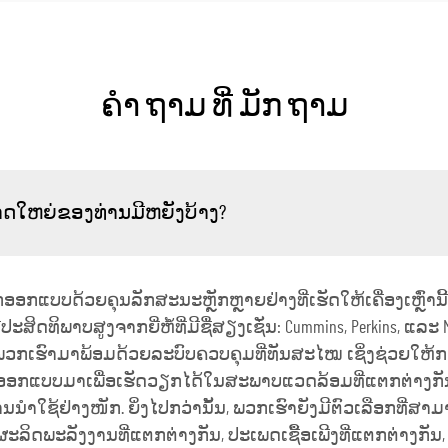
ຄໍາ ຖາມ ທີ່ ມັກ ຖາມ
ດໃຫຍ່ຂອງທ່ານມີຫຍັງບ້າງ?
ແບບດ້ວຍຄຸນລັກສະນະຫຼັກຫຼາຍຢ່າງທີ່ເຮັດໃຫ້ເຄື່ອງເຫຼົ່ານີ້ເ
ທີ່ມີປະສິດທິພາບສູງຈາກຍີ່ຫໍ້ທີ່ມີຊື່ສຽງເຊັ່ນ: Cummins, Perkins, ແ
ຂອງພວກເຮົາມາພ້ອມດ້ວຍລະບົບຄວບຄຸມທີ່ທັນສະໄໝ ເຊິ່ງຊ່ວຍ
ນີ້ຖືກອອກແບບມາເພື່ອເຮັດວຽກໄດ້ໃນສະພາບແວດລ້ອມທີ່ແຕກຕ່າງ
ໃຊ້ຢ່າງໜັກ. ຍິ່ງໄປກວ່ານັ້ນ, ພວກເຮົາຍັງມີຕົວເລືອກທີ່ສາ
ລິດພະລັງງານທີ່ແຕກຕ່າງກັນ, ປະເພດເຊື້ອເພີງທີ່ແຕກຕ່າງກັນ,