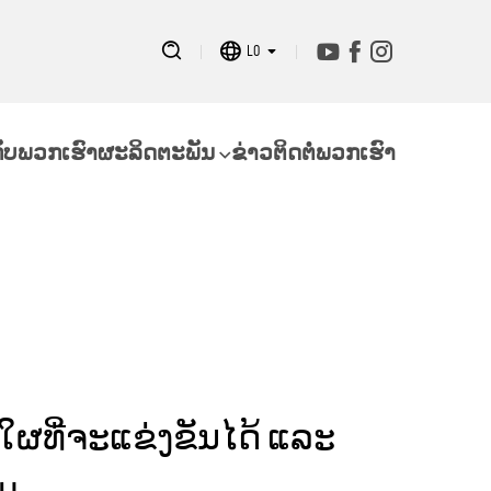
LO
ກັບພວກເຮົາ
ຜະລິດຕະພັນ
ຂ່າວ
ຕິດຕໍ່ພວກເຮົາ
ີໃຜທີ່ຈະແຂ່ງຂັນໄດ້ ແລະ