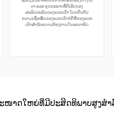
ຊົມເຖິງເວລາທີ່ພວກເຮົາຕອບສະໜອງຢ່າງໄວ
ວາ ແລະ ຄຸນນະພາບທີ່ດີເລີດຂອງ
ຜະລິດຕະພັນຂອງພວກເຮົາ ໂດຍຢືນຢັນ
ຄວາມເຊື່ອໝັ້ນຂອງພວກເຂົາຕໍ່ຍີ່ຫໍ້ຂອງພວກ
ເຮົາສຳລັບຄວາມຕ້ອງການໃນອະນາຄົດ
ຂະໜາດໃຫຍ່ທີ່ມີປະສິດທິພາບສູງສ