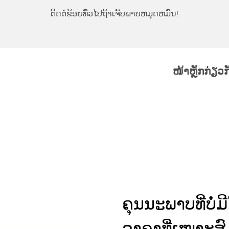
ຕິດຕໍ່ຂ້ອຍທົ່ວໄປຖ້າເຈັບພາບຫມຸດຫມົນ!
ໜ້າຫຼັກ
ກ່ຽວ
ຄຸນນະພາບທີ່ບໍ່ມ