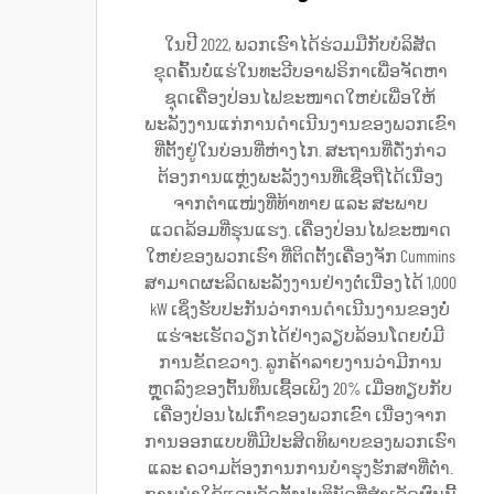
ໃນປີ 2022, ພວກເຮົາໄດ້ຮ່ວມມືກັບບໍລິສັດ
ຂຸດຄົ້ນບໍ່ແຮ່ໃນທະວີບອາຟຣິກາເພື່ອຈັດຫາ
ຊຸດເຄື່ອງປ່ອນໄຟຂະໜາດໃຫຍ່ເພື່ອໃຫ້
ພະລັງງານແກ່ການດຳເນີນງານຂອງພວກເຂົາ
ທີ່ຕັ້ງຢູ່ໃນບ່ອນທີ່ຫ່າງໄກ. ສະຖານທີ່ດັ່ງກ່າວ
ຕ້ອງການແຫຼ່ງພະລັງງານທີ່ເຊື່ອຖືໄດ້ເນື່ອງ
ຈາກຕຳແໜ່ງທີ່ທ້າທາຍ ແລະ ສະພາບ
ແວດລ້ອມທີ່ຮຸນແຮງ. ເຄື່ອງປ່ອນໄຟຂະໜາດ
ໃຫຍ່ຂອງພວກເຮົາ ທີ່ຕິດຕັ້ງເຄື່ອງຈັກ Cummins
ສາມາດຜະລິດພະລັງງານຢ່າງຕໍ່ເນື່ອງໄດ້ 1,000
kW ເຊິ່ງຮັບປະກັນວ່າການດຳເນີນງານຂອງບໍ່
ແຮ່ຈະເຮັດວຽກໄດ້ຢ່າງລຽບລ້ອນໂດຍບໍ່ມີ
ການຂັດຂວາງ. ລູກຄ້າລາຍງານວ່າມີການ
ຫຼຸດລົງຂອງຕົ້ນທຶນເຊື້ອເພິງ 20% ເມື່ອທຽບກັບ
ເຄື່ອງປ່ອນໄຟເກົ່າຂອງພວກເຂົາ ເນື່ອງຈາກ
ການອອກແບບທີ່ມີປະສິດທິພາບຂອງພວກເຮົາ
ແລະ ຄວາມຕ້ອງການການບໍາຮຸງຮັກສາທີ່ຕ່ຳ.