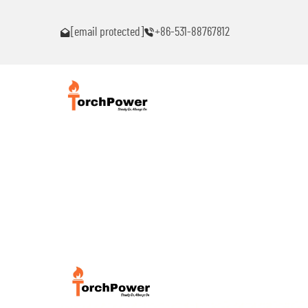
ົນ!
ຕິດຕໍ່ຂ້ອຍທົ່ວໄປຖ້າເຈັບພາບຫມຸດຫມົນ!
[email protected]
+86-531-88767812