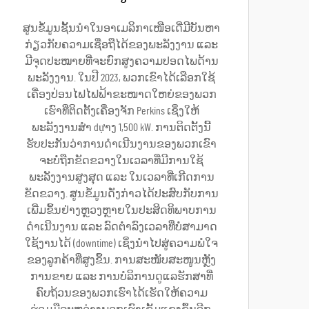
ສູນຂໍ້ມູນຊັ້ນນຳໃນອາເມລິກາເໜືອເດີ່ມີບັນຫາ
ກ່ຽວກັບຄວາມເຊື່ອຖືໄດ້ຂອງພະລັງງານ ແລະ
ມີຈຸດປະໝາຍທີ່ຈະຍົກສູງຄວາມປອດໄພດ້ານ
ພະລັງງານ. ໃນປີ 2023, ພວກເຂົາໄດ້ເລືອກໃຊ້
ເຄື່ອງປ່ອນໄຟໄຟຟ້າຂະໜາດໃຫຍ່ຂອງພວກ
ເຮົາທີ່ຕິດຕັ້ງເຄື່ອງຈັກ Perkins ເຊິ່ງໃຫ້
ພະລັງງານສຳ dựາງ 1,500 kW. ການຕິດຕັ້ງນີ້
ຮັບປະກັນວ່າການດຳເນີນງານຂອງພວກເຂົາ
ຈະບໍ່ຖືກຂັດຂວາງໃນເວລາທີ່ມີການໃຊ້
ພະລັງງານສູງສຸດ ແລະ ໃນເວລາທີ່ເກີດການ
ຂັດຂວາງ. ສູນຂໍ້ມູນດັ່ງກ່າວໄດ້ປະສົບກັບການ
ເພີ່ມຂຶ້ນຢ່າງຫຼວງຫຼາຍໃນປະສິດທິພາບການ
ດຳເນີນງານ ແລະ ລົດຕ່ຳລົງເວລາທີ່ບໍ່ສາມາດ
ໃຊ້ງານໄດ້ (downtime) ເຊິ່ງນຳໄປສູ່ຄວາມພໍໃຈ
ຂອງລູກຄ້າທີ່ສູງຂຶ້ນ. ການສະໜັບສະໜູນຫຼັງ
ການຂາຍ ແລະ ການບໍລິການດູແລຮັກສາທີ່
ຄົບຖ້ວນຂອງພວກເຮົາໄດ້ເຮັດໃຫ້ຄວາມ