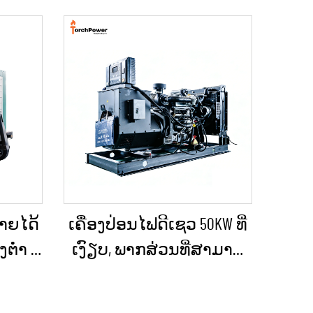
້າຍໄດ້
ເຄື່ອງປ່ອນໄຟດີເຊວ 50KW ທີ່
່ຳ ທີ່
ເງົຽບ, ພາກສ່ວນທີ່ສາມາດ
ailer)
ນຳໄປໃຊ້ໄດ້, ກັນຝົນ ສຳລັບ
ລາฉຸກ
ການກໍ່ສ້າງພາຍນອກ ແລະ