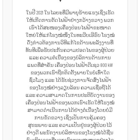
ໃນປີ 2021 ໃນໄລຍະທີ່ມີພາຍຸຮ້າຍແຮງເຊິ່ງເຮັດ
ໃຫ້ເກີດການຕັດໄຟຟ້າຢ່າງກວ້າງຂວາງ ພວກ
ເຮົາໄດ້ສະໜອງເຄື່ອງປ່ອນໄຟຟ້າຂະໜາດ
ໃຫຍ່ໃຫ້ແກ່ໂຮງໝໍໜຶ່ງໃນທະວີບເອີຣົບ ໂຮງໝໍ
ດັ່ງກ່າວຕ້ອງການວິທີແກ້ໄຂດ້ານພະລັງງານທີ່
ທັນທີເພື່ອຮັບປະກັນຄວາມປອດໄພຂອງຜູ້ປ່ວຍ
ແລະ ຄວາມຕໍ່ເນື່ອງຂອງບໍລິການດ້ານການ
ແພດທີ່ສຳຄັນ ເຄື່ອງປ່ອນໄຟຟ້າດີເຊວ 800 kW
ຂອງພວກເຮົາຖືກຕິດຕັ້ງພາຍໃນບໍ່ເທົ່າໃດ
ຊົ່ວໂມງ ແລະ ໄດ້ຮັບຊ່ວງການຈັດສົ່ງໄຟຟ້າ
ຂອງໂຮງໝໍຢ່າງລຽບລ້ອນ ຄວາມເຊື່ອຖືໄດ້
ແລະ ຄວາມສາມາດໃນການປະຕິບັດງານຂອງ
ເຄື່ອງປ່ອນໄຟຟ້າຂອງພວກເຮົາເຮັດໃຫ້ໂຮງໝໍ
ສາມາດດຳເນີນການໄດ້ຢ່າງຕໍ່ເນື່ອງໂດຍບໍ່ມີ
ການຂັດຂວາງ ເຊິ່ງເປັນການຄຸ້ມຄອງ
ສຸຂະພາບ ແລະ ຄວາມເປັນຢູ່ຂອງຜູ້ປ່ວຍໄວ້
ຢ່າງດີ ພະນັກງານບໍລິຫານຂອງໂຮງໝໍໄດ້ຊື່ນ