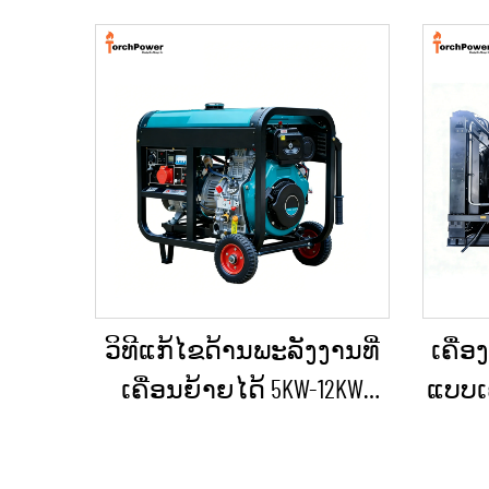
ວິທີແກ້ໄຂດ້ານພະລັງງານທີ່
ເຄື່ອ
ເຄື່ອນຍ້າຍໄດ້ 5KW-12KW
ແບບເຄ
ເຄື່ອງປ່ອນໄຟດີເຊວ ສຳລັບ
ຖຽນ
ບ້ານ / ຮ້ານຄ້າ / ການກໍ່ສ້າງ
ອາຄ