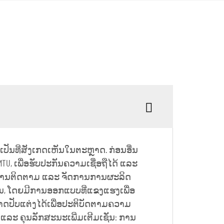
ປັນທີ່ສັງເກດເຫັນໃນຕະຫຼາດ. ກ່ອນອື່ນ
ລະ MTU, ເພື່ອຮັບປະກັນຄວາມເຊື່ອຖືໄດ້ ແລະ
ໃຫ້ການຕິດຕາມ ແລະ ຈັດການການຜະລິດ
ກັນ, ໂດຍມີການອອກແບບທີ່ແຂງແຮງເພື່ອ
ມາດປັບແຕ່ງໄດ້ເພື່ອປະຕິບັດຕາມຄວາມ
 ແລະ ຄຸນລັກສະນະເພີ່ມເຕີມເຊັ່ນ: ການ