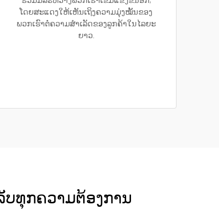
ຮ່ວມມືລະຫວ່າງພວກເຮົາເຂັ້ມແຂງຂຶ້ນອີກ,
ໂດຍສະແດງໃຫ້ເຫັນເຖິງຄວາມມຸ່ງໝັ້ນຂອງ
ພວກເຮົາຕໍ່ຄວາມສຳເລັດຂອງລູກຄ້າໃນໄລຍະ
ຍາວ.
ຳລັບທຸກຄວາມຕ້ອງການ