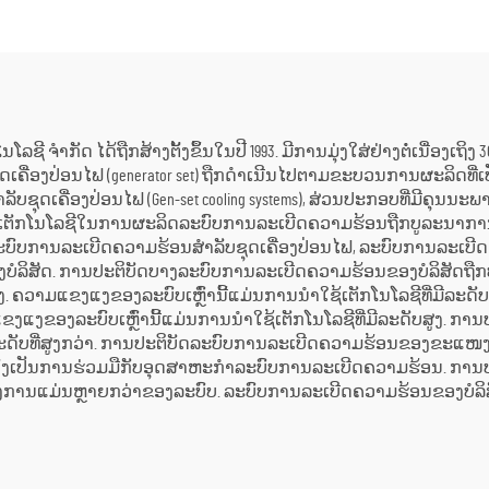
ອງປ່ອນໄຟດີເຊວສຳລັບ
ເຕີນ
ສະຫງາດໄຟສຳຮອງ
ັກໂນໂລຊີ ຈຳກັດ ໄດ້ຖືກສ້າງຕັ້ງຂຶ້ນໃນປີ 1993. ມີການມຸ່ງໃສ່ຢ່າງຕໍ່ເນື່
ເຄື່ອງປ່ອນໄຟ (generator set) ຖືກດຳເນີນໄປຕາມຂະບວນການຜະລິດທ
ລັບຊຸດເຄື່ອງປ່ອນໄຟ (Gen-set cooling systems), ສ່ວນປະກອບທີ່ມີຄຸນນ
ເຕັກໂນໂລຊີໃນການຜະລິດລະບົບການລະເບີດຄວາມຮ້ອນຖືກບູລະນາການ
ລະບົບການລະເບີດຄວາມຮ້ອນສຳລັບຊຸດເຄື່ອງປ່ອນໄຟ, ລະບົບການລະເບີດ
ງບໍລິສັດ. ການປະຕິບັດບາງລະບົບການລະເບີດຄວາມຮ້ອນຂອງບໍລິສັດຖ
ສູງ. ຄວາມແຂງແງຂອງລະບົບເຫຼົ່ານີ້ແມ່ນການນຳໃຊ້ເຕັກໂນໂລຊີທີ່ມີລະດັ
ງຂອງລະບົບເຫຼົ່ານີ້ແມ່ນການນຳໃຊ້ເຕັກໂນໂລຊີທີ່ມີລະດັບສູງ. ການປ
ບທີ່ສູງກວ່າ. ການປະຕິບັດລະບົບການລະເບີດຄວາມຮ້ອນຂອງຂະແໜງການ
ສັດຍັງເປັນການຮ່ວມມືກັບອຸດສາຫະກຳລະບົບການລະເບີດຄວາມຮ້ອນ. 
ໜງການແມ່ນຫຼາຍກວ່າຂອງລະບົບ. ລະບົບການລະເບີດຄວາມຮ້ອນຂອງບໍລິສ