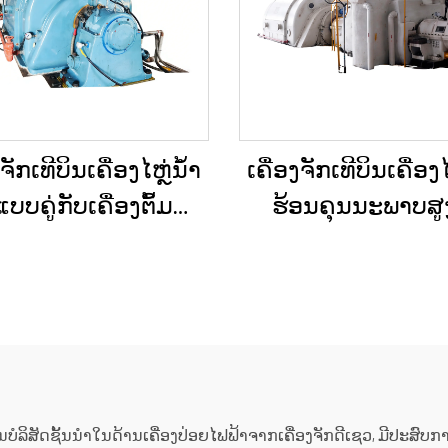
ງຈັກເທີບິນເຄື່ອງໄຫຼ່ນ້ຳ
ເຄື່ອງຈັກເທີບິນເຄື່ອງໄ
ບບຄູ່ກັບເຄື່ອງຕົ້ມນ້ຳ
ຮ້ອນຄຸນນະພາບສູງ 
ຄວາມດັນກັບຄືນ (Back
ສາມາດປັບແຕ່ງໄດ້
ure) ສອງຂັ້ນຕອນ 3MW-
ຄວາມຕ້ອງການ 15MW, 
 ໃໝ່/ໃຊ້ແລ້ວ ສຳລັບ
25MW, 50MW, 70MW ສຳລ
ອງຜະລິດພະລັງງານໃນ
ແກ້ໄຂດ້ານພະລັງງ
ະຖານີພະລັງງານ
ໂຮງງານເຄມີ ແລະ ໂ
ກົດເຄື່ອງ
ນໜຶ່ງໃນບໍລິສັດຊັ້ນນຳໃນດ້ານເຄື່ອງປ່ອຍໄຟຟ້າຈາກເຄື່ອງຈັກດີເຊວ, ມີປະສົບ