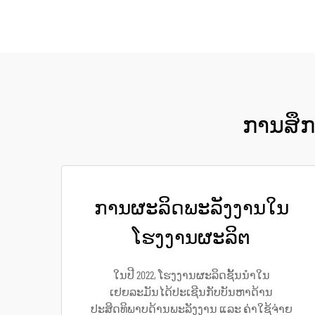
ການສຶກສ
ການຜະລິດພະລັງງານໃນ
ໂຮງງານຜະລິຕ
ໃນປີ 2022, ໂຮງງານຜະລິດຊັ້ນນຳໃນ
ເຢຍລະມັນໄດ້ປະເຊີນກັບບັນຫາດ້ານ
ປະສິດທິພາບດ້ານພະລັງງານ ແລະ ຄ່າໃຊ້ຈ່າຍ