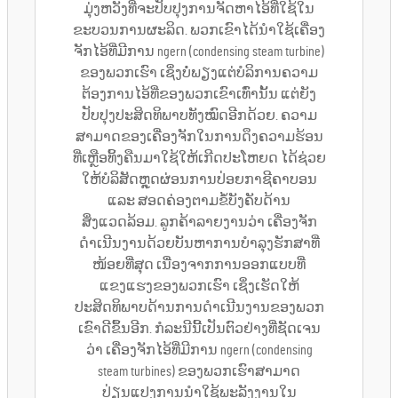
ມຸ່ງຫວັງທີ່ຈະປັບປຸງການຈັດຫາໄອ້ທີ່ໃຊ້ໃນ
ຂະບວນການຜະລິດ. ພວກເຂົາໄດ້ນຳໃຊ້ເຄື່ອງ
ຈັກໄອ້ທີ່ມີການ ngern (condensing steam turbine)
ຂອງພວກເຮົາ ເຊິ່ງບໍ່ພຽງແຕ່ບໍລິການຄວາມ
ຕ້ອງການໄອ້ທີ່ຂອງພວກເຂົາເທົ່ານັ້ນ ແຕ່ຍັງ
ປັບປຸງປະສິດທິພາບທັງໝົດອີກດ້ວຍ. ຄວາມ
ສາມາດຂອງເຄື່ອງຈັກໃນການດຶງຄວາມຮ້ອນ
ທີ່ເຫຼືອທິ້ງຄືນມາໃຊ້ໃຫ້ເກີດປະໂຫຍດ ໄດ້ຊ່ວຍ
ໃຫ້ບໍລິສັດຫຼຸດຜ່ອນການປ່ອຍກາຊີຄາບອນ
ແລະ ສອດຄ່ອງຕາມຂໍ້ບັງຄັບດ້ານ
ສິ່ງແວດລ້ອມ. ລູກຄ້າລາຍງານວ່າ ເຄື່ອງຈັກ
ດຳເນີນງານດ້ວຍບັນຫາການບຳລຸງຮັກສາທີ່
ໜ້ອຍທີ່ສຸດ ເນື່ອງຈາກການອອກແບບທີ່
ແຂງແຮງຂອງພວກເຮົາ ເຊິ່ງເຮັດໃຫ້
ປະສິດທິພາບດ້ານການດຳເນີນງານຂອງພວກ
ເຂົາດີຂຶ້ນອີກ. ກໍລະນີນີ້ເປັນຕົວຢ່າງທີ່ຊັດເຈນ
ວ່າ ເຄື່ອງຈັກໄອ້ທີ່ມີການ ngern (condensing
steam turbines) ຂອງພວກເຮົາສາມາດ
ປ່ຽນແປງການນຳໃຊ້ພະລັງງານໃນ