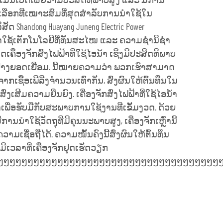
ນ້ຳແມ່ນເປີດເຜີຍວ່າມີປະສິດທິພາບສູງ ແລະ ມີການ
ທາງເລືອກທີ່ເໝາະສົມທີ່ສຸດສຳລັບການນຳໃຊ້ໃນ
 Shandong Huayang Juneng Electric Power
ຮົານຳໃຊ້ເຕັກໂນໂລຢີທີ່ທັນສະໄໝ ແລະ ຄວາມຊຳນິຊຳ
ຄື່ອງຈັກສົ່ງໄຟຟ້າທີ່ໃຊ້ໄອນ້ຳ ເຊິ່ງມີປະສິດທິພາບ
າງຍອດເຍື່ອມ. ນີ້ໝາຍຄວາມວ່າ ພວກເຮົາສາມາດ
ກເຊື້ອເພີລີ່ງຈຳນວນເທົ່າກັນ, ສົ່ງຜົນໃຫ້ຕົ້ນທຶນໃນ
ງເສີມຄວາມຍືນຍົງ. ເຄື່ອງຈັກສົ່ງໄຟຟ້າທີ່ໃຊ້ໄອນ້ຳ
່ອຮັບມືກັບສະພາບການໃຊ້ງານທີ່ເຂັ້ມງວດ. ດ້ວຍ
ານນຳໃຊ້ວັດຖຸທີ່ມີຄຸນນະພາບສູງ, ເຄື່ອງຈັກເຫຼົ່ານີ້
ມເຊື່ອຖືໄດ້. ຄວາມໝັ້ນຄົງນີ້ສົ່ງຜົນໃຫ້ຕົ້ນທຶນ
ີເວລາທີ່ເຄື່ອງຈັກຢຸດເຮັດວຽກ
ໆໆໆໆໆໆໆໆໆໆໆໆໆໆໆໆໆໆໆໆໆໆໆໆໆໆໆໆໆໆໆໆໆໆໆໆໆໆ