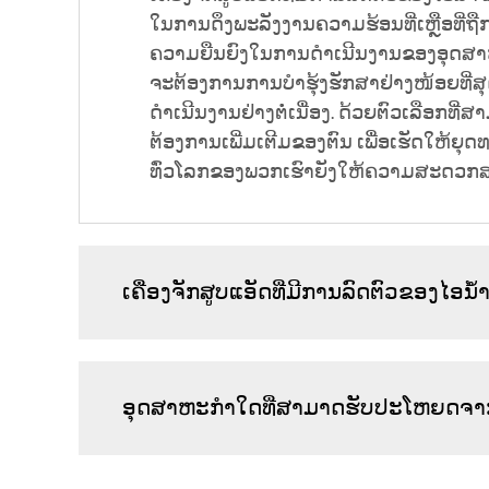
ໃນການດຶງພະລັງງານຄວາມຮ້ອນທີ່ເຫຼືອທີ່ຖືກທິ
ຄວາມຍືນຍົງໃນການດຳເນີນງານຂອງອຸດສາຫະກ
ຈະຕ້ອງການການບໍາຮຸ້ງຮັກສາຢ່າງໜ້ອຍທີ່ສຸດ
ດຳເນີນງານຢ່າງຕໍ່ເນື່ອງ. ດ້ວຍຕົວເລືອກ
ຕ້ອງການເພີ່ມເຕີມຂອງຕົນ ເພື່ອເຮັດໃຫ້
ທົ່ວໂລກຂອງພວກເຮົາຍັງໃຫ້ຄວາມສະດວກສະບາ
ເຄື່ອງຈັກສູບແອັດທີ່ມີການລົດຕົວຂອງໄອນ
ອຸດສາຫະກຳໃດທີ່ສາມາດຮັບປະໂຫຍດຈາກເຄ