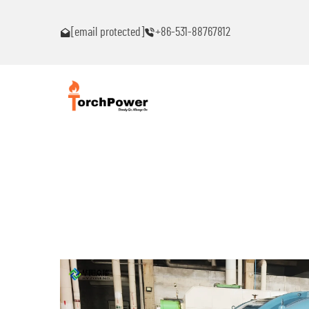
ຍທົ່ວໄປຖ້າເຈັບພາບຫມຸດຫມົນ!
ຕິດຕໍ່ຂ້ອຍທົ່ວໄປຖ
[email protected]
+86-531-88767812