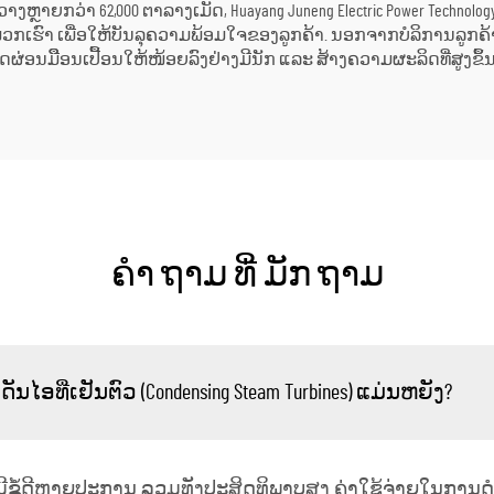
ງຂວາງຫຼາຍກວ່າ 62,000 ຕາລາງເມັດ, Huayang Juneng Electric Power Technolo
ເຮົາ ເພື່ອໃຫ້ບັນລຸຄວາມພ້ອມໃຈຂອງລູກຄ້າ. ນອກຈາກບໍລິການລູກຄ້າທີ
ມືືອນເປື້ອນໃຫ້ໜ້ອຍລົງຢ່າງມີນັກ ແລະ ສ້າງຄວາມຜະລິດທີ່ສູງຂຶ້ນ
ຄໍາ ຖາມ ທີ່ ມັກ ຖາມ
ັນໄອທີ່ເຢັນຕົວ (Condensing Steam Turbines) ແມ່ນຫຍັງ?
ຳ ມີຂໍ້ດີຫຼາຍປະການ ລວມທັງປະສິດທິພາບສູງ ຄ່າໃຊ້ຈ່າຍໃນກາ