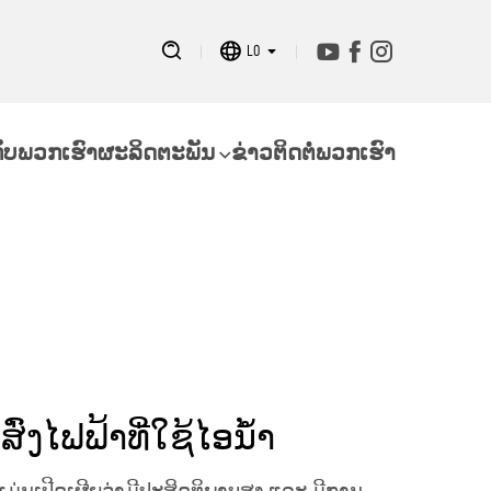
ບຫມຸດຫມົນ!
LO
ກັບພວກເຮົາ
ຜະລິດຕະພັນ
ຂ່າວ
ຕິດຕໍ່ພວກເຮົາ
ກສົ່ງໄຟຟ້າທີ່ໃຊ້ໄອນ້ຳ