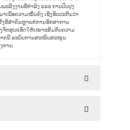
້ານພະລັງງານທີ່ຕ່ຳລົງ ແລະ ການປັບປຸງ
ພື່ອຄວາມໝັ້ນຄົງ ເຊິ່ງຮັບປະກັນວ່າ
ສິ່ງທີ່ສຳຄັນຫຼາຍຕໍ່ການຮັກສາການ
ື່ອງຈັກສູບແອັດໃຫ້ເໝາະສົມກັບຄວາມ
ກຈາກນີ້ ລະບົບການສະໜັບສະໜູນ
ອງການ.