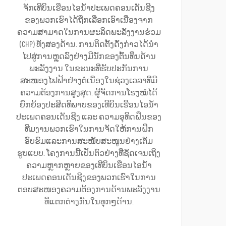
ຈັກເທີບິນເຮືອນໄອນ້ຳປະເພດຄອນເດັນຊີງ
ຂອງພວກເຮົາໄດ້ຖືກເລືອກເອົາເນື່ອງຈາກ
ຄວາມສາມາດໃນການຜະລິດພະລັງງານຮ່ວມ
(CHP) ທັງສອງດ້ານ. ການຕິດຕັ້ງດັ່ງກ່າວໄດ້ນຳ
ໄປສູ່ການຫຼຸດລົງຢ່າງມີນັກຂອງຕົ້ນທຶນດ້ານ
ພະລັງງານ ໃນຂະນະທີ່ຮັບປະກັນການ
ສະໜອງໄຟຟ້າຢ່າງຕໍ່ເນື່ອງໃນຊ່ວງເວລາທີ່ມີ
ຄວາມຕ້ອງການສູງສຸດ. ຜູ້ຈັດການໂຮງໝໍໄດ້
ຍົກຍ້ອງປະສິດທິພາບຂອງເທີບິນເຮືອນໄອນ້ຳ
ປະເພດຄອນເດັນຊີງ ແລະ ຄວາມອຸທິດຝືນຂອງ
ທີມງານພວກເຮົາໃນການຈັດໃຫ້ການຝຶກ
ອົບຮົມແລະການສະໜັບສະໜູນຢ່າງເຕັມ
ຮູບແບບ. ໂຄງການນີ້ເປັນຕົວຢ່າງທີ່ຊັດເຈນເຖິງ
ຄວາມຫຼາກຫຼາຍຂອງເທີບິນເຮືອນໄອນ້ຳ
ປະເພດຄອນເດັນຊີງຂອງພວກເຮົາໃນການ
ຕອບສະໜອງຄວາມຕ້ອງການດ້ານພະລັງງານ
ທີ່ແຕກຕ່າງກັນໃນທຸກໆດ້ານ.