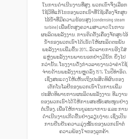
ໃນການດຳເນີນງານທີ່ສູງ. ພວກເຂົາຈຶ່ງເລືອກ
ໃຊ້ວິທີແກ້ໄຂຂອງພວກເຮົາທີ່ໃຊ້ເຄື່ອງຈັກສູບ
ໄອ້ນ້ຳທີ່ມີຄວາມຮ້ອນສູງ (condensing steam
turbine) ເພື່ອຍົກສູງຄວາມສາມາດໃນການ
ຜະລິດພະລັງງານ. ການຕິດຕັ້ງເຄື່ອງຈັກສູບໄອ້
ນ້ຳຂອງພວກເຮົາໄດ້ເຮັດໃຫ້ຜະລິດຕະພັນ
ພະລັງງານເພີ່ມຂຶ້ນ 20%, ລົດລາຍການອີງໃສ່
ແຫຼ່ງພະລັງງານພາຍນອກຢ່າງມີນັກ. ຍິ່ງໄປ
ກວ່ານັ້ນ, ໂຮງງານດັ່ງກ່າວລາຍງານວ່າຄ່າໃຊ້
ຈ່າຍດ້ານພະລັງງານຫຼຸດລົງ 15% ໃນປີທຳອິດ,
ເຊິ່ງສະແດງໃຫ້ເຫັນເຖິງປະສິດທິຜົນຂອງ
ເຕັກໂນໂລຢີຂອງພວກເຮົາໃນການເພີ່ມ
ປະສິດທິພາບການຜະລິດພະລັງງານ. ທີມງານ
ຂອງພວກເຮົາໄດ້ໃຫ້ການສະໜັບສະໜູນຢ່າງ
ຕໍ່ເນື່ອງ, ເພື່ອໃຫ້ການບູລະນາການ ແລະ ການ
ດຳເນີນງານເກີດຂື້ນຢ່າງລຽບງ່າຍ, ເຊິ່ງເປັນ
ການຢືນຢັນຄວາມມຸ່ງໝັ້ນຂອງພວກເຮົາຕໍ່
ຄວາມພ້ອງໃຈຂອງລູກຄ້າ.