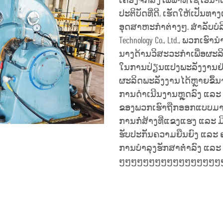
ເຄື່ອງຈັກສົ່ງໄຟຟ້າທີ່ໃຊ້ໄອ
ປະຕິບັດທີ່ດີ, ເຮັດໃຫ້ເປັນ
ອຸດສາຫະກຳຕ່າງໆ. ສຳລັບບໍລິສັດ
Technology Co., Ltd., ພວກເ
ນາງດ້ານວິສະວະກຳເພື່ອຜະລິດເ
ໃນການປ່ຽນແປງພະລັງງານຢ່
ຜະລິດພະລັງງານໄດ້ຫຼາຍຂຶ້ນຈາ
ການດຳເນີນງານຫຼຸດລົງ ແລະ ສົ່
ຂອງພວກເຮົາຖືກອອກແບບມາເພື
ການກໍ່ສ້າງທີ່ແຂງແຮງ ແລະ ມີກ
ຮັບປະກັນຄວາມຍືນຍົງ ແລະ ຄວາ
ການບຳລຸງຮັກສາຕ່ຳລົງ ແລະ ມ
ໆໆໆໆໆໆໆໆໆໆໆໆໆໆໆໆໆ
ຮັບເອົາລາຄາ