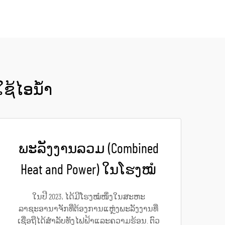
ໃຊ້ໄອນ້ຳ
ພະລັງງານລວມ (Combined
Heat and Power) ໃນໂຮງໝໍ
ໃນປີ 2023, ໄດ້ມີໂຮງໝໍໜຶ່ງໃນສະຫະ
ລາຊະອານາຈັກທີ່ຕ້ອງການແຫຼ່ງພະລັງງານທີ່
ເຊື່ອຖືໄດ້ສຳລັບທັງໄຟຟ້າແລະຄວາມຮ້ອນ. ຕົວ