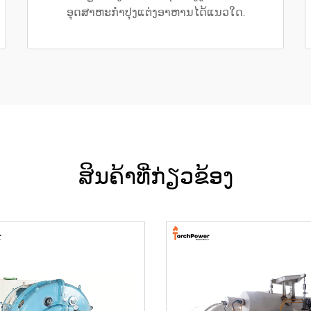
ອຸດສາຫະກຳປຸງແຕ່ງອາຫານໄດ້ແນວໃດ.
ສິນຄ້າທີ່ກ່ຽວຂ້ອງ