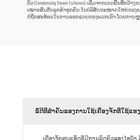
ຕົວ (Condensing Steam Turbines). ເລີ່ມຈາກເຂດພື້ນທີ່ກວ້າ
ເໝາະສົມກັບລູກຄ້າທຸກຄົນ ໃນບໍລິສັດຂະໜາດໃຫຍ່ຂອງພວກ
ກໍຖືກສະທ້ອນໃນການອອກແບບຂອງພວກເຮົາ ໂດຍການຫຼຸດຜ່ອນ
ຂໍ້ດີທີ່ສຳຄັນຂອງການໃຊ້ເຄື່ອງຈັກທີ່ໃຊ້ແຮງດ
ເຄື່ອງຈັກສູບແອັດທີ່ມີການລົດຕົວຂອງໄອນ້