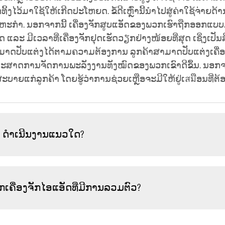
້ງໄວ້ມາໃຊ້ໃຫ້ເກີດປະໂຫຍດ. ຂໍ້ດີເຫຼົ່ານີ້ນຳໄປສູ່ຄ່າໃຊ້ຈ່າຍດ
ຳ. ນອກຈາກນີ້ ເຄື່ອງຈັກສູບແອັດຂອງພວກເຮົາຖືກອອກແບບມາເ
 ແລະ ມີເວລາທີ່ເຄື່ອງຈັກຢຸດເຮັດວຽກຢ່າງໜ້ອຍທີ່ສຸດ ເຊິ່ງເປັນ
ທີ່ສາມາດປັບແຕ່ງໄດ້ຕາມຄວາມຕ້ອງການ ລູກຄ້າສາມາດປັບແຕ່ງເຄ
ຍຸດທະສາດການຈັດການພະລັງງານທັງໝົດຂອງພວກເຂົາດີຂຶ້ນ. ນອ
ຍແກ່ລູກຄ້າ ໂດຍຮູ້ວ່າການຊ່ວຍເຫຼືອຈະມີໃຫ້ຢູ່ເสมືອນທີ່ຕ້
້ຳ ດຳເນີນງານແນວໃດ?
ື່ອງຈັກໄອແອັດທີ່ມີການລວມຕົວ?