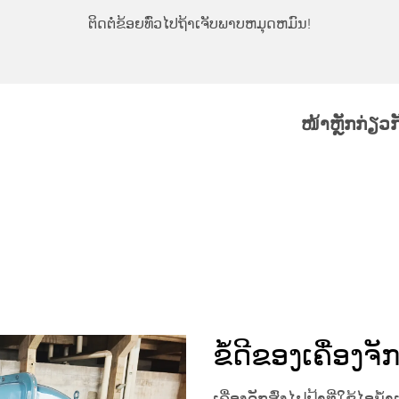
້າເຈັບພາບຫມຸດຫມົນ!
ຕິດຕໍ່ຂ້ອຍທົ່ວໄປຖ້າເຈັບພາ
ໜ້າຫຼັກ
ກ່ຽວ
ຂໍ້ດີຂອງເຄື່ອງຈັ