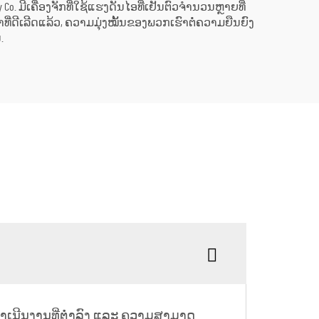
gy Co. ມີເຄື່ອງຈັກທີ່ໃຊ້ແຮງດັນໄອທີ່ເຢັນຕົວຈຳນວນຫຼາຍທີ່
່ດີເລີດແລ້ວ, ຄວາມມຸ່ງໝັ້ນຂອງພວກເຮົາຕໍ່ຄວາມຍືນຍົງ
.
ນດຳເນີນງານທີ່ຕ່ຳລົງ ແລະ ຄວາມສາມາດ