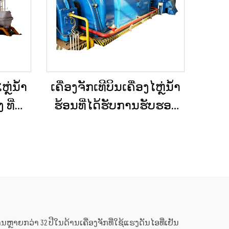
ຫຼ່ນ້ຳ
ເຄື່ອງຈັກເທີບິນເຄື່ອງໄຫຼ່ນ້ຳ
ທີ່
ຮ້ອນທີ່ໄດ້ຮັບການຮັບຮອງ
ຕາມ
ແລ້ວ ແລະ ຖືກບຳລຸງຮັກສາ
20MW,
ໃໝ່ຢ່າງດີເລີດ ໃຊ້ແລ້ວ/ມື
ັບວິທີ
ສອງ ຮວມທັງເຄື່ອງຕົ້ມນ້ຳ
ານໃນ
ຮ້ອນ ສຳລັບການປ່ຽນ
ຮງງານ
ພະລັງງານຄວາມຮ້ອນເປັນ
ພະລັງງານໄຟຟ້າ
ການຫຼາຍກວ່າ 32 ປີໃນດ້ານເຄື່ອງຈັກທີ່ໃຊ້ແຮງດັນໄອທີ່ເຢັນ