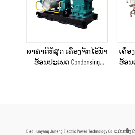
ລາຄາດີທີ່ສຸດ ເຄື່ອງຈັກໄອ້ນ້ຳ
ເຄື່ອ
ຮ້ອນປະເພດ Condensing
ຮ້ອນແ
ຂະໜາດ 10KW, 100KW, 250KW,
ຮ້ອນ
500KW, 1MW ສຳລັບການສະຫ
Press
ນອງພະລັງງານໃນ
10MW
ອຸດສາຫະກຳ
ເຄື່
ສ
D eo Huayang Juneng Electric Power Technology Co. ແມ່