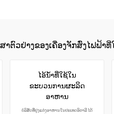
າຕົວຢ່າງຂອງເຄື່ອງຈັກສົ່ງໄຟຟ້າທີ່
ໄອ້ນ້ຳທີ່ໃຊ້ໃນ
ຂະບວນການຜະລິດ
ອາຫານ
ບໍລິສັດທີ່ປຸງແຕ່ງອາຫານໃນປະເທດອິຕາລີ ໄດ້