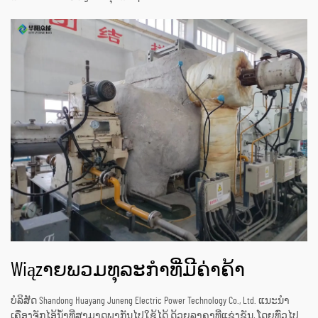
Wiązາຍພວມທຸລະກຳທີ່ມີຄ່າຄ້າ
ບໍລິສັດ Shandong Huayang Juneng Electric Power Technology Co., Ltd. ແນະນຳ
ເຄື່ອງຈັກໄອ້ນ້ຳທີ່ສາມາດພາກັນໄປໃຊ້ໄດ້ ດ້ວຍລາຄາທີ່ແຂ່ງຂັນ, ໂດຍທົ່ວໄປ