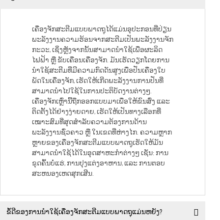
ເຄື່ອງຈັກສະຕີມແບບພາດຖຸໄດ້ແມ່ນອຸປະກອນທີ່ປ່ຽນ
ພະລັງງານຄວາມຮ້ອນຈາກສະຕີມເປັນພະລັງງານຈັກ
ກະວະ, ເຊິ່ງຫຼັງຈາກນັ້ນສາມາດນຳໃຊ້ເພື່ອຜະລິດ
ໄຟຟ້າ ຫຼື ຂັບເຄື່ອນເຄື່ອງຈັກ. ມັນເຮັດວຽກໂດຍການ
ນຳໃຊ້ສະຕີມທີ່ມີຄວາມກົດດັນສູງເພື່ອປັ່ນເຄື່ອງໃບ
ພັດໃນເຄື່ອງຈັກ, ເຮັດໃຫ້ເກີດພະລັງງານການປັ່ນທີ່
ສາມາດນຳໄປໃຊ້ໃນການປະຕິບັດງານຕ່າງໆ.
ເຄື່ອງຈັກເຫຼົ່ານີ້ຖືກອອກແບບມາເພື່ອໃຫ້ຂົນສົ່ງ ແລະ
ຕິດຕັ້ງໄດ້ຢ່າງງ່າຍດາຍ, ເຮັດໃຫ້ເປັນທາງເລືອກທີ່
ເໝາະສົມທີ່ສຸດສຳລັບຄວາມຕ້ອງການດ້ານ
ພະລັງງານຊົ່ວຄາວ ຫຼື ໃນເຂດທີ່ຫ່າງໄກ. ຄວາມຫຼາກ
ຫຼາຍຂອງເຄື່ອງຈັກສະຕີມແບບພາດຖຸເຮັດໃຫ້ມັນ
ສາມາດນຳໃຊ້ໄດ້ໃນອຸດສາຫະກຳຕ່າງໆ ເຊັ່ນ: ການ
ຂຸດຄົ້ນບໍ່ແຮ່, ການປຸງແຕ່ງອາຫານ, ແລະ ການຕອບ
ສະຫນອງເຫດສຸກເສີນ.
ຂໍ້ດີຂອງການນຳໃຊ້ເຄື່ອງຈັກສະຕີມແບບພາດຖຸແມ່ນຫຍັງ?