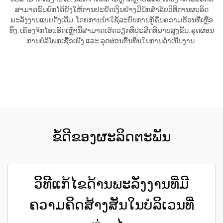
ສາມາດຂົນຍົກໄດ້ຍັງໃຫ້ການປະຢັດເງິນຢ່າງມີນັກສຳລັບວິທີການຜະລິດ
ພະລັງງານແບບດັ້ງເດີມ. ໂດຍການນຳໃຊ້ລະບົບການກູ້ຄືນຄວາມຮ້ອນທີ່ເຫຼືອ
ທິ້ງ, ເຄື່ອງຈັກໄອແອັດເຫຼົ່ານີ້ສາມາດເຮັດວຽກທີ່ປະສິດທິພາບສູງຂຶ້ນ, ລຸດຜ່ອນ
ການບໍລິໂພກເຊື້ອເພີງ ແລະ ລຸດຜ່ອນຕົ້ນທຶນໃນການດຳເນີນງານ.
ຮັບເອົາລາຄາ
ຂໍ້ດີຂອງຜະລິດຕະພັນ
ວິທີແກ້ໄຂດ້ານພະລັງງານທີ່ມີ
ຄວາມຄິດສ້າງສັນໃນບໍລິເວນທີ່