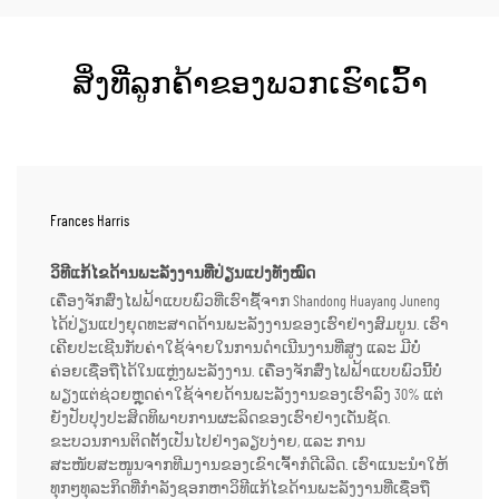
ສິ່ງທີ່ລູກຄ້າຂອງພວກເຮົາເວົ້າ
Frances Harris
ວິທີແກ້ໄຂດ້ານພະລັງງານທີ່ປ່ຽນແປງທັງໝົດ
ເຄື່ອງຈັກສົ່ງໄຟຟ້າແບບພົວທີ່ເຮົາຊື້ຈາກ Shandong Huayang Juneng
ໄດ້ປ່ຽນແປງຍຸດທະສາດດ້ານພະລັງງານຂອງເຮົາຢ່າງສົມບູນ. ເຮົາ
ເຄີຍປະເຊີນກັບຄ່າໃຊ້ຈ່າຍໃນການດຳເນີນງານທີ່ສູງ ແລະ ມີບໍ່
ຄ່ອຍເຊື່ອຖືໄດ້ໃນແຫຼ່ງພະລັງງານ. ເຄື່ອງຈັກສົ່ງໄຟຟ້າແບບພົວນີ້ບໍ່
ພຽງແຕ່ຊ່ວຍຫຼຸດຄ່າໃຊ້ຈ່າຍດ້ານພະລັງງານຂອງເຮົາລົງ 30% ແຕ່
ຍັງປັບປຸງປະສິດທິພາບການຜະລິດຂອງເຮົາຢ່າງເດັ່ນຊັດ.
ຂະບວນການຕິດຕັ້ງເປັນໄປຢ່າງລຽບງ່າຍ, ແລະ ການ
ສະໜັບສະໜູນຈາກທີມງານຂອງເຂົາເຈົ້າກໍດີເລີດ. ເຮົາແນະນຳໃຫ້
ທຸກໆທຸລະກິດທີ່ກຳລັງຊອກຫາວິທີແກ້ໄຂດ້ານພະລັງງານທີ່ເຊື່ອຖື