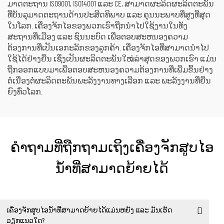
ມາດຕະຖານ ISO9001, ISO14001 ແລະ CE, ສາມາດຜະລິດຜະລິດຕະພັນ
ທີ່ບັນລຸມາດຕະຖານດ້ານປະສິດທິພາບ ແລະ ຄຸນນະພາບທີ່ສູງທີ່ສຸດ
ໃນໂລກ. ເຄື່ອງຈັກໄອຂອງພວກເຮົາຖືກນຳໄປໃຊ້ງານໃນທັງ
ສະຖານທີ່ເມືອງ ແລະ ຊົນນະບົດ ເພື່ອຕອບສະຫນອງຄວາມ
ຕ້ອງການທີ່ເປັນເອກະລັກຂອງລູກຄ້າ. ເຄື່ອງຈັກໄອທີ່ສາມາດນຳໄປ
ໃຊ້ໄດ້ຢ່າງຍື່ນ ເຊິ່ງເປັນຜະລິດຕະພັນໃໝ່ລ່າສຸດຂອງພວກເຮົາ ແມ່ນ
ຖືກອອກແບບມາເພື່ອຕອບສະຫນອງຄວາມຕ້ອງການທີ່ເພີ່ມຂຶ້ນຢ່າງ
ຕໍ່ເນື່ອງຕໍ່ຜະລິດຕະພັນພະລັງງານທາງເລືອກ ແລະ ພະລັງງານທີ່ຍື່ນ
ຍົງທົ່ວໂລກ.
ຄຳຖາມທີ່ຖືກຖາມເຖິງເຄື່ອງຈັກສູບໄອ
ນ້ຳທີ່ສາມາດຍ້າຍໄດ້
ເຄື່ອງຈັກສູບໄອນ້ຳທີ່ສາມາດຍ້າຍໄດ້ແມ່ນຫຍັງ ແລະ ມັນເຮັດ
ວຽກແນວໃດ?