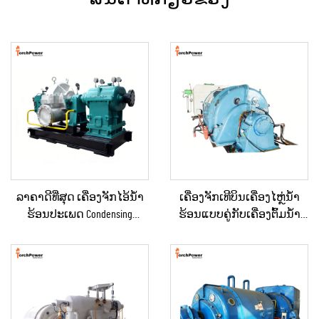
ລາຄາດີທີ່ສຸດ ເຄື່ອງຈັກໄອ້ນ້ຳ
ເຄື່ອງຈັກເທີບິນເຄື່ອງໄຫຼ່ນ້ຳ
ຮ້ອນປະເພດ Condensing
ຮ້ອນແບບຄູ່ກັບເຄື່ອງຕົ້ມນ້ຳ
ຂະໜາດ 10KW, 100KW, 250KW,
ຮ້ອນຄວາມດັນກັບຄືນ (Back
500KW, 1MW ສຳລັບການສະຫ
Pressure) ສອງຂັ້ນຕອນ 3MW-
ນອງພະລັງງານໃນ
10MW ໃໝ່/ໃຊ້ແລ້ວ ສຳລັບເຄື່ອງ
ອຸດສາຫະກຳ
ຜະລິດພະລັງງານໃນສະຖານີ
ພະລັງງານ