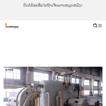
ວໄປຖ້າເຈັບພາບຫມຸດຫມົນ!
ຕິດຕໍ່ຂ້ອຍທົ່ວໄປຖ