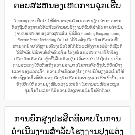
ຕອບສະຫນອງເຫດການฉຸກເຮີບ
ໃ during ການເກີດໄຟໄໝ້ທຳມະຊາດໃນເຂດອາຊຽນ, ອຳນາດການ
ທ້ອງຖິ່ນຕ້ອງການວິທີແກ້ໄຂດ້ານພະລັງງານທີ່ທັນທີສຳລັບການດຳເນີນ
ງານຕອບສະຫນອງເຫດສຸກເສີນ. ບໍລິສັດ Shandong Huayang Juneng
Electric Power Technology Co., Ltd. ໄດ້ຈັດສົ່ງເຄື່ອງຈັກເຮືອນໄອທີ່
ສາມາດຍ້າຍໄດ້ຫຼາຍເຄື່ອງເພື່ອໃຫ້ໄດ້ຮັບພະລັງງານໄຟຟ້າທີ່ເຊື່ອຖື
ໄດ້ສຳລັບບໍລິການທີ່ສຳຄັນເຊັ່ນ: ໂຮງໝໍ ແລະ ສະຖານທີ່ປົກປ້ອງ.
ເຄື່ອງຈັກເຮືອນໄອເຫຼົ່ານີ້ເລີ່ມເຮັດວຽກໄດ້ພາຍໃນ 48 ຊົ່ວໂມງ, ເປັນ
ການສະແດງໃຫ້ເຫັນເຖິງຄວາມສາມາດໃນການຈັດຕັ້ງປະຕິບັດຢ່າງ
ໄວວາຂອງພວກເຮົາ. ຄວາມສຳເລັດຂອງໂຄງການນີ້ບໍ່ພຽງແຕ່ເນັ້ນໃຫ້
ເຫັນເຖິງປະສິດທິຜົນຂອງເຄື່ອງຈັກເຮືອນໄອຂອງພວກເຮົາເທົ່ານັ້ນ, ແຕ່
ຍັງເຮັດໃຫ້ຄວາມມຸ່ງໝັ້ນຂອງພວກເຮົາໃນການສະໜັບສະໜູນ
ຊຸມຊົນໃນເວລາທີ່ມີຄວາມຕ້ອງການເພີ່ມຂຶ້ນອີກດ້ວຍ.
ການຍົກສູງປະສິດທິພາບໃນການ
ດຳເນີນງານສຳລັບໂຮງງານປຸງແຕ່ງ