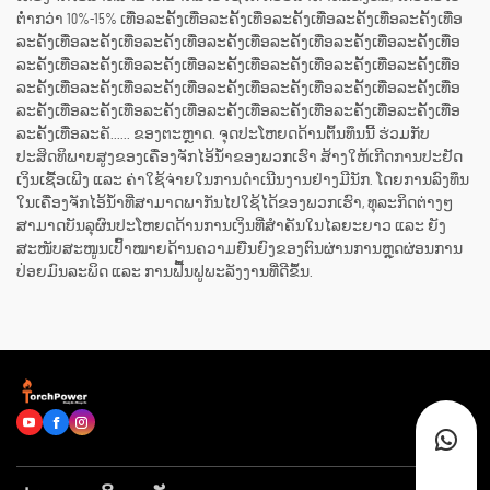
ຕ່ຳກວ່າ 10%-15% ເທື່ອລະຄັ້ງເທື່ອລະຄັ້ງເທື່ອລະຄັ້ງເທື່ອລະຄັ້ງເທື່ອລະຄັ້ງເທື່ອ
ລະຄັ້ງເທື່ອລະຄັ້ງເທື່ອລະຄັ້ງເທື່ອລະຄັ້ງເທື່ອລະຄັ້ງເທື່ອລະຄັ້ງເທື່ອລະຄັ້ງເທື່ອ
ລະຄັ້ງເທື່ອລະຄັ້ງເທື່ອລະຄັ້ງເທື່ອລະຄັ້ງເທື່ອລະຄັ້ງເທື່ອລະຄັ້ງເທື່ອລະຄັ້ງເທື່ອ
ລະຄັ້ງເທື່ອລະຄັ້ງເທື່ອລະຄັ້ງເທື່ອລະຄັ້ງເທື່ອລະຄັ້ງເທື່ອລະຄັ້ງເທື່ອລະຄັ້ງເທື່ອ
ລະຄັ້ງເທື່ອລະຄັ້ງເທື່ອລະຄັ້ງເທື່ອລະຄັ້ງເທື່ອລະຄັ້ງເທື່ອລະຄັ້ງເທື່ອລະຄັ້ງເທື່ອ
ລະຄັ້ງເທື່ອລະຄັ...... ຂອງຕະຫຼາດ. ຈຸດປະໂຫຍດດ້ານຕົ້ນທຶນນີ້ ຮ່ວມກັບ
ປະສິດທິພາບສູງຂອງເຄື່ອງຈັກໄອ້ນ້ຳຂອງພວກເຮົາ ສ້າງໃຫ້ເກີດການປະຢັດ
ເງິນເຊື້ອເພີງ ແລະ ຄ່າໃຊ້ຈ່າຍໃນການດຳເນີນງານຢ່າງມີນັກ. ໂດຍການລົງທຶນ
ໃນເຄື່ອງຈັກໄອ້ນ້ຳທີ່ສາມາດພາກັນໄປໃຊ້ໄດ້ຂອງພວກເຮົາ, ທຸລະກິດຕ່າງໆ
ສາມາດບັນລຸຜົນປະໂຫຍດດ້ານການເງິນທີ່ສຳຄັນໃນໄລຍະຍາວ ແລະ ຍັງ
ສະໜັບສະໜູນເປົ້າໝາຍດ້ານຄວາມຍືນຍົງຂອງຕົນຜ່ານການຫຼຸດຜ່ອນການ
ປ່ອຍມົນລະພິດ ແລະ ການຟື້ນຟູພະລັງງານທີ່ດີຂຶ້ນ.