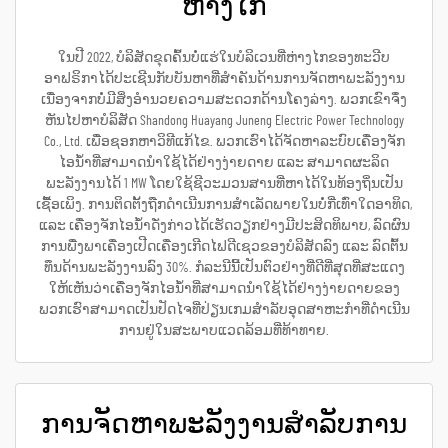
ຫ່າງໄກ
ໃນປີ 2022, ບໍລິສັດຂຸດຄົ້ນບໍ່ແຮ່ໃນບໍລິເວນທີ່ຫ່າງໄກຂອງທະວີບ
ອາຟຣິກາໄດ້ປະເຊີນກັບບັນຫາທີ່ສຳຄັນດ້ານການຈັດຫາພະລັງງານ
ເນື່ອງຈາກບໍ່ມີສິ່ງອຳນວຍຄວາມສະດວກດ້ານໂຄງລ່າງ. ພວກເຂົາຈຶ່ງ
ຫັນໄປຫາບໍລິສັດ Shandong Huayang Juneng Electric Power Technology
Co., Ltd. ເພື່ອຊອກຫາວິທີແກ້ໄຂ. ພວກເຮົາໄດ້ຈັດຫາລະບົບເຄື່ອງຈັກ
ໄອນ້ຳທີ່ສາມາດນຳໃຊ້ໄດ້ຢ່າງງ່າຍດາຍ ແລະ ສາມາດຜະລິດ
ພະລັງງານໄດ້ 1 MW ໂດຍໃຊ້ຊີວະມວນສານທີ່ຫາໄດ້ໃນທ້ອງຖິ່ນເປັນ
ເຊື້ອເພິງ. ການຕິດຕັ້ງຖືກດຳເນີນການສຳເລັດພາຍໃນບໍ່ກີ່ເທົ່າໃດອາທິດ,
ແລະ ເຄື່ອງຈັກໄອນ້ຳດັ່ງກ່າວໄດ້ເຮັດວຽກຢ່າງມີປະສິດທິພາບ, ລົດຜົນ
ການພື່ງພາເຄື່ອງເປີດເຄື່ອງເກີດໄຟດີເຊວຂອງບໍລິສັດລົງ ແລະ ລົດຕົ້ນ
ທຶນດ້ານພະລັງງານລົງ 30%. ກໍລະນີນີ້ເປັນຕົວຢ່າງທີ່ດີທີ່ສຸດທີ່ສະແດງ
ໃຫ້ເຫັນວ່າເຄື່ອງຈັກໄອນ້ຳທີ່ສາມາດນຳໃຊ້ໄດ້ຢ່າງງ່າຍດາຍຂອງ
ພວກເຮົາສາມາດເປັນປັດໄຈທີ່ປ່ຽນເກມສຳລັບອຸດສາຫະກຳທີ່ດຳເນີນ
ການຢູ່ໃນສະພາບແວດລ້ອມທີ່ທ້າທາຍ.
ການຈັດຫາພະລັງງານສຳລັບການ