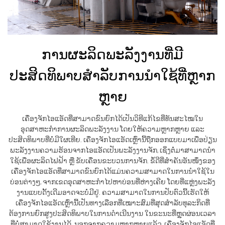
ການຜະລິດພະລັງງານທີ່ມີ
ປະສິດທິພາບສຳລັບການນຳໃຊ້ທີ່ຫຼາກ
ຫຼາຍ
ເຄື່ອງຈັກໄອແອັດທີ່ສາມາດຂົນຍົກໄດ້ເປັນວິທີແກ້ໄຂທີ່ທັນສະໄໝໃນ
ອຸດສາຫະກຳການຜະລິດພະລັງງານ ໂດຍໃຫ້ຄວາມຫຼາກຫຼາຍ ແລະ
ປະສິດທິພາບທີ່ບໍ່ມີໃຜເທີຍ. ເຄື່ອງຈັກໄອແອັດເຫຼົ່ານີ້ຖືກອອກແບບມາເພື່ອປ່ຽນ
ພະລັງງານຄວາມຮ້ອນຈາກໄອແອັດເປັນພະລັງງານຈັກ, ເຊິ່ງຕໍ່ມາສາມາດນຳ
ໃຊ້ເພື່ອຜະລິດໄຟຟ້າ ຫຼື ຂັບເຄື່ອນຂະບວນການຈັກ. ຂໍ້ດີທີ່ສຳຄັນອັນໜຶ່ງຂອງ
ເຄື່ອງຈັກໄອແອັດທີ່ສາມາດຂົນຍົກໄດ້ແມ່ນຄວາມສາມາດໃນການນຳໃຊ້ໃນ
ບ່ອນຕ່າງໆ, ຈາກເຂດອຸດສາຫະກຳໄປຫາບ່ອນທີ່ຫ່າງເຄີຍ ໂດຍທີ່ແຫຼ່ງພະລັງ
ງານແບບດັ້ງເດີມອາດຈະບໍ່ມີຢູ່. ຄວາມສາມາດໃນການປັບຕົວນີ້ເຮັດໃຫ້
ເຄື່ອງຈັກໄອແອັດເຫຼົ່ານີ້ເປັນທາງເລືອກທີ່ເໝາະສົມທີ່ສຸດສຳລັບທຸລະກິດທີ່
ຕ້ອງການຍົກສູງປະສິດທິພາບໃນການດຳເນີນງານ ໃນຂະນະທີ່ຫຼຸດຜ່ອນເວລາ
ທີ່ບໍ່ສາມາດໃຊ້ງານໄດ້. ນອກຈາກຄວາມຫຼາກຫຼາຍແລ້ວ, ເຄື່ອງຈັກໄອແອັດທີ່