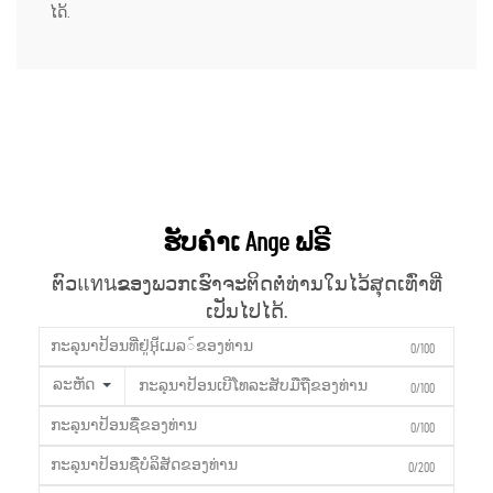
ໄດ້.
ຮັບຄຳເ Ange ຟຣີ
ຕົວแทนຂອງພວກເຮົາຈະຕິດຕໍ່ທ່ານໃນໄວ້ສຸດເທົ່າທີ່
ເປັນໄປໄດ້.
0/100
ລະຫັດ
0/100
0/100
0/200