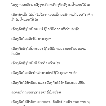
ໂຮງງານຜະລິດພະລັງງານດ້ວຍເຄື່ອງຈັກສົ່ງໄຟຟ້າແບບໃຊ້ໄອ
ເຄື່ອງກຳເນີດໄຟຟ້າໃນໂຮງງານຜະລິດພະລັງງານດ້ວຍເຄື່ອງຈັກ
ສົ່ງໄຟຟ້າແບບໃຊ້ໄອ
ເຄື່ອງຈັກສົ່ງໄຟຟ້າແບບໃຊ້ໄອທີ່ມີຄວາມກົດດັນກັບຄືນ
ເຄື່ອງຈັກໄອແອັດທີ່ມີການ ngern
ເຄື່ອງຈັກສົ່ງໄຟຟ້າແບບໃຊ້ໄອທີ່ມີການປະກອບດ້ວຍຄວາມ
ກົດດັນ
ເຄື່ອງຈັກສົ່ງໄຟຟ້າທີ່ຂັບເຄື່ອນດ້ວຍໄອ
ເຄື່ອງຈັກໄອແອັດສຳລັບການນຳໃຊ້ໃນອຸດສາຫະກຳ
ເຄື່ອງຈັກໄອ້ນ້ຳຮ້ອນ ແລະ ເຄື່ອງຈັກໄອ້ນ້ຳຮ້ອນແບບເທີບິນ
ຄວາມກົດດັນຂອງເຄື່ອງຈັກໄອ້ນ້ຳຮ້ອນ
ເຄື່ອງຈັກໄອ້ນ້ຳຮ້ອນແບບຄວາມກົດດັນຍ້ອນກັບ ແລະ ແບບ ng