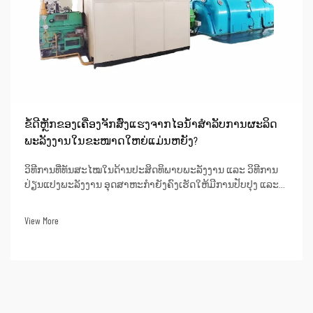
ຂໍ້ດີຫຼັກຂອງເຄື່ອງຈັກສົ່ງແຮງຈາກໄອນ້ຳສຳລັບການຜະລິດ
ພະລັງງານໃນຂະໜາດໃຫຍ່ແມ່ນຫຍັງ?
ວິທີການທີ່ທັນສະໄໝໃນດ້ານປະສິດທິພາບພະລັງງານ ແລະ ວິທີການ
ປ່ຽນແປງພະລັງງານ ອຸດສາຫະກຳຍັງຄົງເຮັດໃຫ້ມີການປັບປຸງ ແລະ
ອອກແບບຫນ່ວຍເຄື່ອງຈັກສູບໄອທີ່ມີຄວາມຮ້ອນສູງເຖິງຂີດຈຳກັດ
(super critical steam turbine units). ຫນ່ວຍເຫຼົ່ານີ້ສາມາດບັນລຸ
View More
ປະສິດທິພາບຄວາມຮ້ອນທີ່ດີເລີດເຖິງ 50% ຫຼື ສູງກວ່າເມື່ອໃຊ້ໃນການ
ຜະລິດພະລັງງານ. ນີ້ໝາຍຄວາມວ່າເມື່ອ...