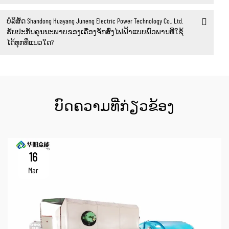
ບໍລິສັດ Shandong Huayang Juneng Electric Power Technology Co., Ltd.
ຮັບປະກັນຄຸນນະພາບຂອງເຄື່ອງຈັກສົ່ງໄຟຟ້າແບບພົວພານທີ່ໃຊ້
ໄດ້ທຸກທີ່ແນວໃດ?
ບົດຄວາມທີ່ກ່ຽວຂ້ອງ
16
Mar