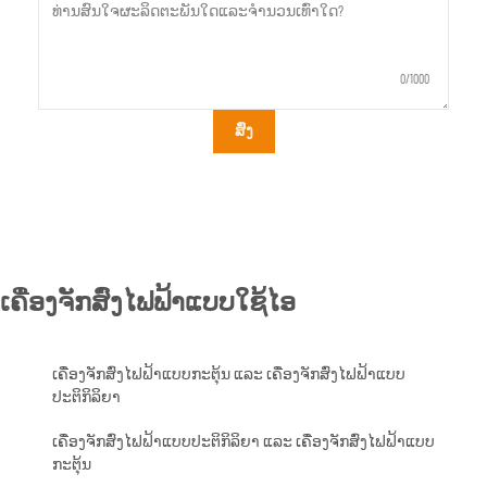
0/1000
ສົ່ງ
ເຄື່ອງຈັກສົ່ງໄຟຟ້າແບບໃຊ້ໄອ
ເຄື່ອງຈັກສົ່ງໄຟຟ້າແບບກະຕຸ້ນ ແລະ ເຄື່ອງຈັກສົ່ງໄຟຟ້າແບບ
ປະຕິກິລິຍາ
ເຄື່ອງຈັກສົ່ງໄຟຟ້າແບບປະຕິກິລິຍາ ແລະ ເຄື່ອງຈັກສົ່ງໄຟຟ້າແບບ
ກະຕຸ້ນ