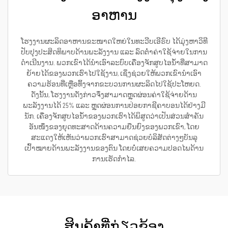
ອາຫານ
ໂຮງງານຜະລິດອາຫານຂະໜາດໃຫຍ່ໃນທະວີບເອີຣົບ ໄດ້ມຸ່ງຫາວິທີ
ປັບປຸງປະສິດທິພາບດ້ານພະລັງງານ ແລະ ລົດຕ່ຳຄ່າໃຊ້ຈ່າຍໃນການ
ດຳເນີນງານ. ພວກເຂົາໄດ້ນຳເອົາລະບົບເຄື່ອງຈັກສູບໄອນ້ຳທີ່ສາມາດ
ຍ້າຍໄດ້ຂອງພວກເຮົາໄປໃຊ້ງານ, ເຊິ່ງຊ່ວຍໃຫ້ພວກເຂົານຳເອົາ
ຄວາມຮ້ອນທີ່ເຫຼືອທິ້ງຈາກຂະບວນການຜະລິດໄປໃຊ້ປະໂຫຍດ.
ດັ່ງນັ້ນ, ໂຮງງານດັ່ງກ່າວຈຶ່ງສາມາດຫຼຸດຜ່ອນຄ່າໃຊ້ຈ່າຍດ້ານ
ພະລັງງານໄດ້ 25% ແລະ ຫຼຸດຜ່ອນການປ່ອຍກາຊີຄາບອນໄດ້ຢ່າງມີ
ນັກ. ເຄື່ອງຈັກສູບໄອນ້ຳຂອງພວກເຮົາໄດ້ພິສູດວ່າເປັນສ່ວນສຳຄັນ
ອັນໜຶ່ງຂອງຍຸດທະສາດດ້ານຄວາມຍືນຍົງຂອງພວກເຂົາ, ໂດຍ
ສະແດງໃຫ້ເຫັນວ່າພວກເຮົາສາມາດຊ່ວຍບໍລິສັດຕ່າງໆບັນລຸ
ເປົ້າໝາຍດ້ານພະລັງງານຂອງຕົນ ໂດຍບໍ່ເສຍຄວາມປອດໄພດ້ານ
ການເຮັດກຳໄລ.
ສິນຄ້າທີ່ກ່ຽວຂ້ອງ