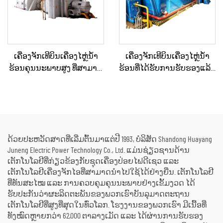
ເຄື່ອງຈັກເທີບິນເຄື່ອງໄຫຼ່ນ້ຳ
ເຄື່ອງຈັກເທີບິນເຄື່ອງໄຫຼ່ນ້ຳ
ຮ້ອນຄຸນນະພາບສູງ ທີ່ສາມາດ
ຮ້ອນທີ່ໄດ້ຮັບການຮັບຮອງແລ້ວ
ປັບແຕ່ງໄດ້ຕາມຄວາມ
ແລະ ຖືກບຳລຸງຮັກສາໃໝ່ຢ່າງ
ຕ້ອງການ 15MW, 20MW, 25MW,
ດີເລີດ ໃຊ້ແລ້ວ/ມືສອງ ຮວມທັງ
50MW, 70MW ສຳລັບວິທີແກ້ໄຂ
ເຄື່ອງຕົ້ມນ້ຳຮ້ອນ ສຳລັບການ
ດ້ານພະລັງງານໃນໂຮງງານ
ປ່ຽນພະລັງງານຄວາມຮ້ອນ
ເຄມີ ແລະ ໂຮງງານກົດເຄື່ອງ
ເປັນພະລັງງານໄຟຟ້າ
ດ້ວຍປະຫວັດສາດທີ່ເລີ່ມຕົ້ນມາແຕ່ປີ 1993, ບໍລິສັດ Shandong Huayang
Juneng Electric Power Technology Co., Ltd. ແມ່ນຊ່ຽວຊານດ້ານ
ເຕັກໂນໂລຢີທີ່ກ່ຽວຂ້ອງກັບຊຸດເຄື່ອງປ່ອຍໄຟດີເຊວ ແລະ
ເຕັກໂນໂລຢີເຄື່ອງຈັກໄອທີ່ສາມາດນຳໄປໃຊ້ໄດ້ຢ່າງຍື່ນ. ເຕັກໂນໂລຢີ
ທີ່ທັນສະໄໝ ແລະ ການຄວບຄຸມຄຸນນະພາບຢ່າງເຂັ້ມງວດ ໄດ້
ຮັບປະກັນວ່າຜະລິດຕະພັນຂອງພວກເຮົາບັນລຸມາດຕະຖານ
ເຕັກໂນໂລຢີທີ່ສູງທີ່ສຸດໃນທົ່ວໂລກ. ໂຮງງານຂອງພວກເຮົາ ມີເນື້ອທີ່
ທັງໝົດຫຼາຍກວ່າ 62,000 ຕາລາງເມັດ ແລະ ໄດ້ຜ່ານການຮັບຮອງ