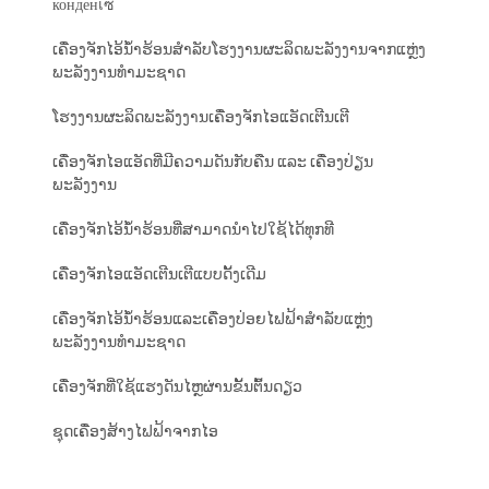
конденเซີ
ເຄື່ອງຈັກໄອ້ນ້ຳຮ້ອນສຳລັບໂຮງງານຜະລິດພະລັງງານຈາກແຫຼ່ງ
ພະລັງງານທຳມະຊາດ
ໂຮງງານຜະລິດພະລັງງານເຄື່ອງຈັກໄອແອັດເຕີນເຕີ
ເຄື່ອງຈັກໄອແອັດທີ່ມີຄວາມດັນກັບຄືນ ແລະ ເຄື່ອງປ່ຽນ
ພະລັງງານ
ເຄື່ອງຈັກໄອ້ນ້ຳຮ້ອນທີ່ສາມາດນຳໄປໃຊ້ໄດ້ທຸກທີ
ເຄື່ອງຈັກໄອແອັດເຕີນເຕີແບບດັ້ງເດີມ
ເຄື່ອງຈັກໄອ້ນ້ຳຮ້ອນແລະເຄື່ອງປ່ອຍໄຟຟ້າສຳລັບແຫຼ່ງ
ພະລັງງານທຳມະຊາດ
ເຄື່ອງຈັກທີ່ໃຊ້ແຮງດັນໄຫຼຜ່ານຂັ້ນຕົ້ນດຽວ
ຊຸດເຄື່ອງສ້າງໄຟຟ້າຈາກໄອ