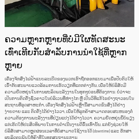
ຄວາມຫຼາກຫຼາຍທີ່ບໍ່ມີໃຜທັດສະນະ
ເທົ່າເທີຍກັບສຳລັບການນຳໃຊ້ທີ່ຫຼາກ
ຫຼາຍ
ເຄື່ອງຈັກສົ່ງໄຟຟ້າແບບລະເບີດຂອງພວກເຮົາຖືກອອກແບບມາເພື່ອປັບຕົວໃຫ້
ເຂົ້າກັບສະພາບແວດລ້ອມການເຮັດວຽກທີ່ແຕກຕ່າງກັນ, ເພື່ອໃຫ້ບໍລິສັດມີ
ຄວາມຍືດຫຍຸ່ນໃນການຜະລິດພະລັງງານໃນທຸກໆບ່ອນທີ່ຕ້ອງການ. ບໍ່ວ່າຈະ
ເປັນການຕິດຕັ້ງຊົ່ວຄາວໃນບໍລິເວນທີ່ຫ່າງໄກ ຫຼື ເປັນວິທີແກ້ໄຂຢ່າງຖາວອນໃນ
ສະຖານທີ່ອຸດສາຫະກຳ, ເຄື່ອງຈັກສົ່ງໄຟຟ້າເຫຼົ່ານີ້ສາມາດຂົນສົ່ງໄດ້ຢ່າງ
ງ່າຍດາຍ ແລະ ຕິດຕັ້ງໄດ້ຢ່າງໄວວາ, ເພື່ອໃຫ້ລູກຄ້າສາມາດຕອບສະຫນອງຕໍ່
ຄວາມຕ້ອງການພະລັງງານທີ່ປ່ຽນແປງໄດ້ຢ່າງໄວວາ. ຄວາມຍືດຫຍຸ່ນນີ້ບໍ່ພຽງ
ແຕ່ເຮັດໃຫ້ປະສິດທິພາບໃນການດຳເນີນງານດີຂຶ້ນເທົ່ານັ້ນ, ແຕ່ຍັງຊ່ວຍໃຫ້
ບໍລິສັດສາມາດຫຼຸດຜ່ອນເວລາທີ່ບໍ່ສາມາດໃຊ້ງານໄດ້ (downtime) ແລະ ຮັກສາ
ຜະລິດຕະພັນໃຫ້ຄົງທີ່ໃນທຸກສະຖານະການ.