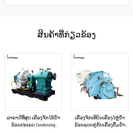
ສິນຄ້າທີ່ກ່ຽວຂ້ອງ
ລາຄາດີທີ່ສຸດ ເຄື່ອງຈັກໄອ້ນ້ຳ
ເຄື່ອງຈັກເທີບິນເຄື່ອງໄຫຼ່ນ້ຳ
ຮ້ອນປະເພດ Condensing
ຮ້ອນແບບຄູ່ກັບເຄື່ອງຕົ້ມນ້ຳ
ຂະໜາດ 10KW, 100KW, 250KW,
ຮ້ອນຄວາມດັນກັບຄືນ (Back