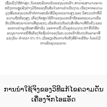
ເຊື້ອເພີງໃຫ້ຕ່ຳສຸດ. ດ້ວຍຜະລິດຕະພັນຂອງພວກເຮົາ, ທ່ານຈະສາມາດຄາດ
ຫວັງການຫຼຸດລົງຢ່າງມີນັກຂອງຕົ້ນທຶນໃນການດຳເນີນງານ, ເນື່ອງຈາກຄວາມ
ມຸ່ງໝັ້ນຂອງພວກເຮົາຕໍ່ການຜະລິດທີ່ມີຄຸນນະພາບສູງ ແລະ ວິສະວະກຳທີ່ມີ
ຄວາມຖືກຕ້ອງສູງ. ເຄື່ອງຈັກສູບໄອ້ນ້ຳຂອງພວກເຮົາຖືກອອກແບບມາເພື່ອ
ຮັບມືກັບສະພາບການທີ່ຮຸນແຮງ, ເພື່ອຮັບປະກັນປະສິດທິພາບທີ່ຍືນຍົງ ແລະ
ລດການບໍາລຸງຮັກສາທີ່ຕ່ຳລົງ. ນອກຈາກນີ້, ເປັນຄູ່ຮ່ວມງານ OEM ທີ່ໄດ້ຮັບ
ອະນຸຍາດຈາກຍີ່ຫໍ້ເຄື່ອງຈັກຊັ້ນນຳຂອງໂລກ, ພວກເຮົາຮັບປະກັນລາຄາທີ່
ແຂ່ງຂັນ—ຕ່ຳກວ່າ 10%-15% ເມື່ອທຽບກັບການຈັດຕັ້ງທີ່ຄ້າຍຄືກັນ—ໂດຍບໍ່ມີ
ການລົດຄຸນນະພາບ.
ຮັບເອົາລາຄາ
ການນຳໃຊ້ຈິງຂອງວິທີແກ້ໄຂຄວາມດັນ
ເຄື່ອງຈັກໄອແອັດ