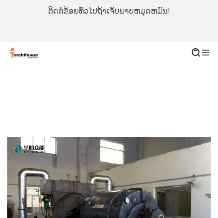
ຕິດຕໍ່ຂ້ອຍທົ່ວໄປຖ້າເຈັບພາບຫມຸດຫມົນ!