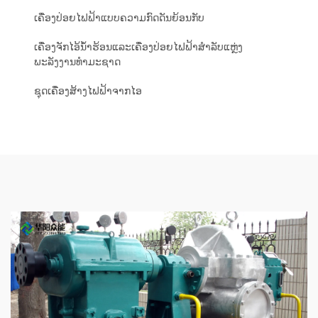
ເຄື່ອງປ່ອຍໄຟຟ້າແບບຄວາມກົດດັນຍ້ອນກັບ
ເຄື່ອງຈັກໄອ້ນ້ຳຮ້ອນແລະເຄື່ອງປ່ອຍໄຟຟ້າສຳລັບແຫຼ່ງ
ພະລັງງານທຳມະຊາດ
ຊຸດເຄື່ອງສ້າງໄຟຟ້າຈາກໄອ