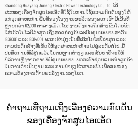
Shandong Huayang Juneng Electric Power Technology Co., Ltd. ໄດ້
ສະໜອງເຄື່ອງຈັກສູບໄອແອັດທີ່ໃຊ້ໃນການໃຊ້ຄວາມກົດດັນສູງໃຫ້
ແກ່ອຸດສາຫະກຳ. ພື້ນທີ່ຂອງໂຮງງານຜະລິດຂອງພວກເຮົາມີເນື້ອທີ່
ຫຼາຍກວ່າ 62,000 ຕາລາງເມັດ. ໂຮງງານດັ່ງກ່າວຖືກສ້າງຂຶ້ນໂດຍອີງ
ໃສ່ເຕັກໂນໂລຢີລ່າສຸດ ເຊິ່ງສອດຄ່ອງກັບລະບົບຄຸນນະພາບສາກົນ
ISO9001 ແລະ ISO14001. ພວກເຮົາມຸ່ງເນັ້ນທີ່ເຕັກໂນໂລຢີລ່າສຸດ ແລະ
ການປະດິດສ້າງທີ່ເຮັດໃຫ້ອຸດສາຫະກຳກ້າວໄປສູ່ລະດັບຕໍ່ໄປ. ມີ
ປະສົບການທີ່ພິສູດແລ້ວໃນຕະຫຼາດຕ່າງໆ ແລະ ສັນຍາທີ່ຈະໃຫ້
ບໍລິການຫຼັງຈາກຂາຍທີ່ມີຄຸນນະພາບ. ພວກເຮົາຊ່ວຍແນະນຳລູກຄ້າ
ໃນການດຳເນີນງານ ແລະ ການບໍາຮຸງຮັກສາລະບົບເພື່ອສະໜອງ
ຄວາມຕ້ອງການດ້ານພະລັງງານຂອງໂລກ.
ຄຳຖາມທີ່ຖາມເຖິງເລື່ອງຄວາມກົດດັນ
ຂອງເຄື່ອງຈັກສູບໄອແອັດ