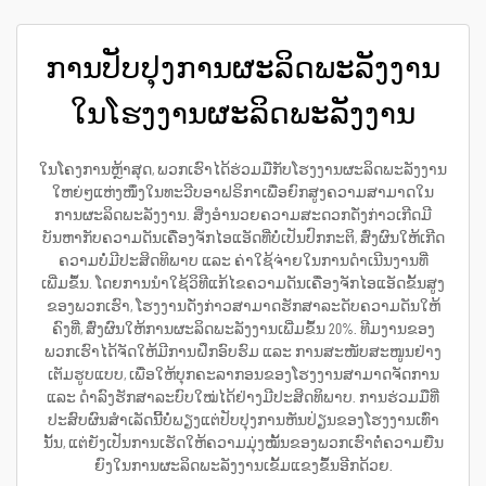
ການປັບປຸງການຜະລິດພະລັງງານ
ໃນໂຮງງານຜະລິດພະລັງງານ
ໃນໂຄງການຫຼ້າສຸດ, ພວກເຮົາໄດ້ຮ່ວມມືກັບໂຮງງານຜະລິດພະລັງງານ
ໃຫຍ່ໆແຫ່ງໜຶ່ງໃນທະວີບອາຟຣິກາເພື່ອຍົກສູງຄວາມສາມາດໃນ
ການຜະລິດພະລັງງານ. ສິ່ງອຳນວຍຄວາມສະດວກດັ່ງກ່າວເກີດມີ
ບັນຫາກັບຄວາມດັນເຄື່ອງຈັກໄອແອັດທີ່ບໍ່ເປັນປົກກະຕິ, ສົ່ງຜົນໃຫ້ເກີດ
ຄວາມບໍ່ມີປະສິດທິພາບ ແລະ ຄ່າໃຊ້ຈ່າຍໃນການດຳເນີນງານທີ່
ເພີ່ມຂຶ້ນ. ໂດຍການນຳໃຊ້ວິທີແກ້ໄຂຄວາມດັນເຄື່ອງຈັກໄອແອັດຂັ້ນສູງ
ຂອງພວກເຮົາ, ໂຮງງານດັ່ງກ່າວສາມາດຮັກສາລະດັບຄວາມດັນໃຫ້
ຄົງທີ່, ສົ່ງຜົນໃຫ້ການຜະລິດພະລັງງານເພີ່ມຂຶ້ນ 20%. ທີມງານຂອງ
ພວກເຮົາໄດ້ຈັດໃຫ້ມີການຝຶກອົບຮົມ ແລະ ການສະໜັບສະໜູນຢ່າງ
ເຕັມຮູບແບບ, ເພື່ອໃຫ້ບຸກຄະລາກອນຂອງໂຮງງານສາມາດຈັດການ
ແລະ ດຳລົງຮັກສາລະບົບໃໝ່ໄດ້ຢ່າງມີປະສິດທິພາບ. ການຮ່ວມມືທີ່
ປະສົບຜົນສຳເລັດນີ້ບໍ່ພຽງແຕ່ປັບປຸງການຫັນປ່ຽນຂອງໂຮງງານເທົ່າ
ນັ້ນ, ແຕ່ຍັງເປັນການເຮັດໃຫ້ຄວາມມຸ່ງໝັ້ນຂອງພວກເຮົາຕໍ່ຄວາມຍືນ
ຍົງໃນການຜະລິດພະລັງງານເຂັ້ມແຂງຂຶ້ນອີກດ້ວຍ.