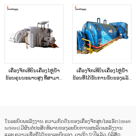
500KW, 1MW ສຳລັບການສະຫ
Pressure) ສອງຂັ້ນຕອນ 3MW-
ນອງພະລັງງານໃນ
10MW ໃໝ່/ໃຊ້ແລ້ວ ສຳລັບເຄື່ອງ
ອຸດສາຫະກຳ
ຜະລິດພະລັງງານໃນສະຖານີ
ພະລັງງານ
ເຄື່ອງຈັກເທີບິນເຄື່ອງໄຫຼ່ນ້ຳ
ເຄື່ອງຈັກເທີບິນເຄື່ອງໄຫຼ່ນ້ຳ
ຮ້ອນຄຸນນະພາບສູງ ທີ່ສາມາດ
ຮ້ອນທີ່ໄດ້ຮັບການຮັບຮອງແລ້ວ
ປັບແຕ່ງໄດ້ຕາມຄວາມ
ແລະ ຖືກບຳລຸງຮັກສາໃໝ່ຢ່າງ
ຕ້ອງການ 15MW, 20MW, 25MW,
ດີເລີດ ໃຊ້ແລ້ວ/ມືສອງ ຮວມທັງ
50MW, 70MW ສຳລັບວິທີແກ້ໄຂ
ເຄື່ອງຕົ້ມນ້ຳຮ້ອນ ສຳລັບການ
ດ້ານພະລັງງານໃນໂຮງງານ
ປ່ຽນພະລັງງານຄວາມຮ້ອນ
ເຄມີ ແລະ ໂຮງງານກົດເຄື່ອງ
ເປັນພະລັງງານໄຟຟ້າ
ໃນລະບົບພະລັງງານ, ຄວາມກົດດັນຂອງເຄື່ອງຈັກສູບໄອແອັດ (steam
turbines) ມີຜົນຕໍ່ປະສິດທິພາບຂອງລະບົບການຜະລິດພະລັງງານ
ແລະ ຄວາມເຊື່ອຖືໄດ້ຂອງລະບົບເອງ. ມາເຖິງ 32 ປີແລ້ວ, ບໍລິສັດ