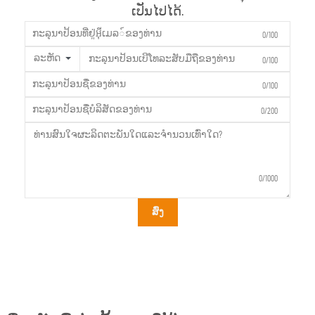
ເປັນໄປໄດ້.
0/100
ລະຫັດ
0/100
0/100
0/200
0/1000
ສົ່ງ