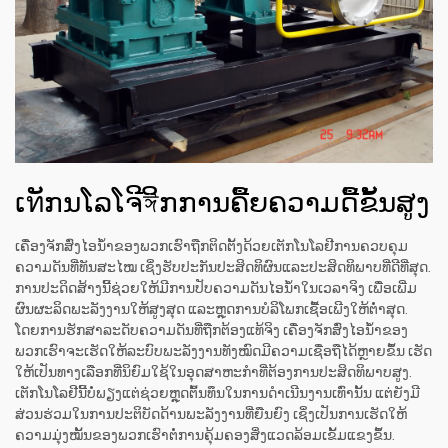
ເทັກນໂລໂຈີঈິກການຄື້ຍຄວາມດື້ຂັ້ນສູງ
ເຄື່ອງຈັກສົ່ງໄອນ້ຳຂອງພວກເຮົາຖືກຕິດຕັ້ງດ້ວຍເຕັກໂນໂລຢີການຄວບຄຸມ
ຄວາມດັນທີ່ທັນສະໄໝ ເຊິ່ງຮັບປະກັນປະສິດທິຜົນແລະປະສິດທິພາບທີ່ດີທີ່ສຸດ.
ການປະດິດສ້າງນີ້ຊ່ວຍໃຫ້ມີການປັບຄວາມດັນໄອນ້ຳໃນເວລາຈິງ ເພື່ອເພີ່ມ
ຜົນຜະລິດພະລັງງານໃຫ້ສູງສຸດ ແລະຫຼຸດການບໍລິໂພກເຊື້ອເພີງໃຫ້ຕ່ຳສຸດ.
ໂດຍການຮັກສາລະດັບຄວາມດັນທີ່ຖືກຕ້ອງແທ້ຈິງ ເຄື່ອງຈັກສົ່ງໄອນ້ຳຂອງ
ພວກເຮົາຈະເຮັດໃຫ້ລະບົບພະລັງງານທັງໝົດມີຄວາມເຊື່ອຖືໄດ້ຫຼາຍຂຶ້ນ ເຮັດ
ໃຫ້ເປັນທາງເລືອກທີ່ນິຍົມໃຊ້ໃນອຸດສາຫະກຳທີ່ຕ້ອງການປະສິດທິພາບສູງ.
ເຕັກໂນໂລຢີນີ້ບໍ່ພຽງແຕ່ຊ່ວຍຫຼຸດຕົ້ນທຶນໃນການດຳເນີນງານເທົ່ານັ້ນ ແຕ່ຍັງມີ
ສ່ວນຮ່ວມໃນການປະຕິບັດດ້ານພະລັງງານທີ່ຍືນຍົງ ເຊິ່ງເປັນການເຮັດໃຫ້
ຄວາມມຸ່ງໝັ້ນຂອງພວກເຮົາຕໍ່ການຄຸ້ມຄອງສິ່ງແວດລ້ອມເຂັ້ມແຂງຂຶ້ນ.