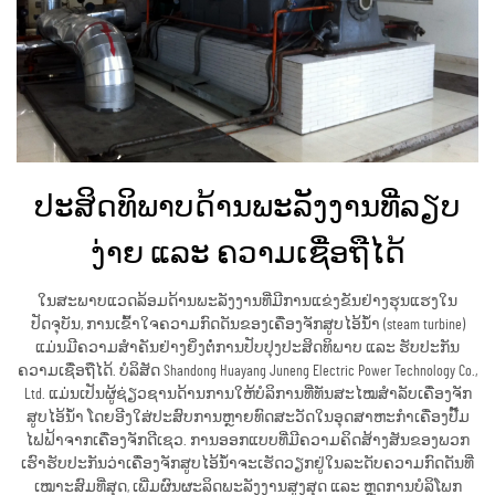
ປະສິດທິພາບດ້ານພະລັງງານທີ່ລຽບ
ງ່າຍ ແລະ ຄວາມເຊື່ອຖືໄດ້
ໃນສະພາບແວດລ້ອມດ້ານພະລັງງານທີ່ມີການແຂ່ງຂັນຢ່າງຮຸນແຮງໃນ
ປັດຈຸບັນ, ການເຂົ້າໃຈຄວາມກົດດັນຂອງເຄື່ອງຈັກສູບໄອ້ນ້ຳ (steam turbine)
ແມ່ນມີຄວາມສຳຄັນຢ່າງຍິ່ງຕໍ່ການປັບປຸງປະສິດທິພາບ ແລະ ຮັບປະກັນ
ຄວາມເຊື່ອຖືໄດ້. ບໍລິສັດ Shandong Huayang Juneng Electric Power Technology Co.,
Ltd. ແມ່ນເປັນຜູ້ຊ່ຽວຊານດ້ານການໃຫ້ບໍລິການທີ່ທັນສະໄໝສຳລັບເຄື່ອງຈັກ
ສູບໄອ້ນ້ຳ ໂດຍອີງໃສ່ປະສົບການຫຼາຍທົດສະວັດໃນອຸດສາຫະກຳເຄື່ອງປັ໊ມ
ໄຟຟ້າຈາກເຄື່ອງຈັກດີເຊວ. ການອອກແບບທີ່ມີຄວາມຄິດສ້າງສັນຂອງພວກ
ເຮົາຮັບປະກັນວ່າເຄື່ອງຈັກສູບໄອ້ນ້ຳຈະເຮັດວຽກຢູ່ໃນລະດັບຄວາມກົດດັນທີ່
ເໝາະສົມທີ່ສຸດ, ເພີ່ມຜົນຜະລິດພະລັງງານສູງສຸດ ແລະ ຫຼຸດການບໍລິໂພກ