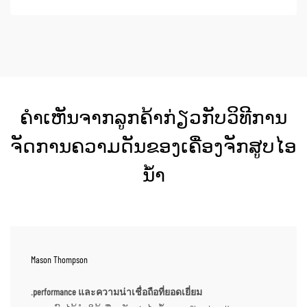
ຄຳເຫັນຈາກລູກຄ້າກ່ຽວກັບວິທີການ
ຈັດການຄວາມດັນຂອງເຄື່ອງຈັກສູບໄອ
ນ້ຳ
Mason Thompson
.performance และความน่าเชื่อถือที่ยอดเยี่ยม