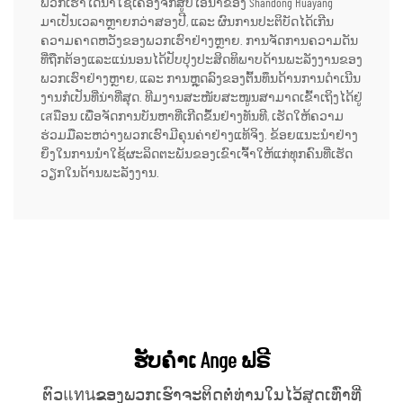
ພວກເຮົາໄດ້ນຳໃຊ້ເຄື່ອງຈັກສູບໄອນ້ຳຂອງ Shandong Huayang
ມາເປັນເວລາຫຼາຍກວ່າສອງປີ, ແລະ ຜົນການປະຕິບັດໄດ້ເກີນ
ຄວາມຄາດຫວັງຂອງພວກເຮົາຢ່າງຫຼາຍ. ການຈັດການຄວາມດັນ
ທີ່ຖືກຕ້ອງແລະແນ່ນອນໄດ້ປັບປຸງປະສິດທິພາບດ້ານພະລັງງານຂອງ
ພວກເຮົາຢ່າງຫຼາຍ, ແລະ ການຫຼຸດລົງຂອງຕົ້ນທຶນດ້ານການດຳເນີນ
ງານກໍເປັນທີ່ນ່າທີ່ສຸດ. ທີມງານສະໜັບສະໜູນສາມາດເຂົ້າເຖິງໄດ້ຢູ່
ເสมືອນ ເພື່ອຈັດການບັນຫາທີ່ເກີດຂຶ້ນຢ່າງທັນທີ, ເຮັດໃຫ້ຄວາມ
ຮ່ວມມືລະຫວ່າງພວກເຮົາມີຄຸນຄ່າຢ່າງແທ້ຈິງ. ຂ້ອຍແນະນຳຢ່າງ
ຍິ່ງໃນການນຳໃຊ້ຜະລິດຕະພັນຂອງເຂົາເຈົ້າໃຫ້ແກ່ທຸກຄົນທີ່ເຮັດ
ວຽກໃນດ້ານພະລັງງານ.
ຮັບຄຳເ Ange ຟຣີ
ຕົວแทนຂອງພວກເຮົາຈະຕິດຕໍ່ທ່ານໃນໄວ້ສຸດເທົ່າທີ່