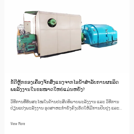
ຂໍ້ດີຫຼັກຂອງເຄື່ອງຈັກສົ່ງແຮງຈາກໄອນ້ຳສຳລັບການຜະລິດ
ພະລັງງານໃນຂະໜາດໃຫຍ່ແມ່ນຫຍັງ?
ວິທີການທີ່ທັນສະໄໝໃນດ້ານປະສິດທິພາບພະລັງງານ ແລະ ວິທີການ
ປ່ຽນແປງພະລັງງານ ອຸດສາຫະກຳຍັງຄົງເຮັດໃຫ້ມີການປັບປຸງ ແລະ
ອອກແບບຫນ່ວຍເຄື່ອງຈັກສູບໄອທີ່ມີຄວາມຮ້ອນສູງເຖິງຂີດຈຳກັດ
(super critical steam turbine units). ຫນ່ວຍເຫຼົ່ານີ້ສາມາດບັນລຸ
View More
ປະສິດທິພາບຄວາມຮ້ອນທີ່ດີເລີດເຖິງ 50% ຫຼື ສູງກວ່າເມື່ອໃຊ້ໃນການ
ຜະລິດພະລັງງານ. ນີ້ໝາຍຄວາມວ່າເມື່ອ...