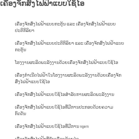
ເຄື່ອງຈັກສົ່ງໄຟຟ້າແບບໃຊ້ໄອ
ເຄື່ອງຈັກສົ່ງໄຟຟ້າແບບກະຕຸ້ນ ແລະ ເຄື່ອງຈັກສົ່ງໄຟຟ້າແບບ
ປະຕິກິລິຍາ
ເຄື່ອງຈັກສົ່ງໄຟຟ້າແບບປະຕິກິລິຍາ ແລະ ເຄື່ອງຈັກສົ່ງໄຟຟ້າແບບ
ກະຕຸ້ນ
ໂຮງງານຜະລິດພະລັງງານດ້ວຍເຄື່ອງຈັກສົ່ງໄຟຟ້າແບບໃຊ້ໄອ
ເຄື່ອງກຳເນີດໄຟຟ້າໃນໂຮງງານຜະລິດພະລັງງານດ້ວຍເຄື່ອງຈັກ
ສົ່ງໄຟຟ້າແບບໃຊ້ໄອ
ເຄື່ອງຈັກສົ່ງໄຟຟ້າແບບໃຊ້ໄອສຳລັບການຜະລິດພະລັງງານ
ເຄື່ອງຈັກສົ່ງໄຟຟ້າແບບໃຊ້ໄອທີ່ມີການປະກອບດ້ວຍຄວາມ
ກົດດັນ
ເຄື່ອງຈັກສົ່ງໄຟຟ້າແບບໃຊ້ໄອທີ່ມີການ ngern