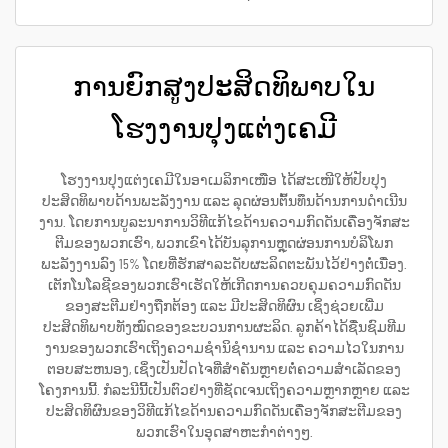
ການຍົກສູງປະສິດທິພາບໃນ
ໂຮງງານປຸງແຕ່ງເຄມີ
ໂຮງງານປຸງແຕ່ງເຄມີໃນອາເມລິກາເໜືອ ໄດ້ສະເໜີໃຫ້ປັບປຸງ
ປະສິດທິພາບດ້ານພະລັງງານ ແລະ ລຸດຜ່ອນຕົ້ນທຶນດ້ານການດຳເນີນ
ງານ. ໂດຍການບູລະນາການວິທີແກ້ໄຂດ້ານຄວາມກົດດັນເຄື່ອງຈັກສະ
ຕີມຂອງພວກເຮົາ, ພວກເຂົາໄດ້ບັນລຸການຫຼຸດຜ່ອນການບໍລິໂພກ
ພະລັງງານລົງ 15% ໂດຍທີ່ຮັກສາລະດັບຜະລິດຕະພັນໄວ້ຢ່າງຕໍ່ເນື່ອງ.
ເຕັກໂນໂລຊີຂອງພວກເຮົາເຮັດໃຫ້ເກີດການຄວບຄຸມຄວາມກົດດັນ
ຂອງສະຕີມຢ່າງຖືກຕ້ອງ ແລະ ມີປະສິດທິຜົນ ເຊິ່ງຊ່ວຍເພີ່ມ
ປະສິດທິພາບທັງໝົດຂອງຂະບວນການຜະລິດ. ລູກຄ້າໄດ້ຊື່ນຊົມທີມ
ງານຂອງພວກເຮົາເຖິງຄວາມຊຳນິຊຳນານ ແລະ ຄວາມໄວໃນການ
ຕອບສະຫນອງ, ເຊິ່ງເປັນປັດໄຈທີ່ສຳຄັນຫຼາຍຕໍ່ຄວາມສຳເລັດຂອງ
ໂຄງການນີ້. ກໍລະນີນີ້ເປັນຕົວຢ່າງທີ່ຊັດເຈນເຖິງຄວາມຫຼາກຫຼາຍ ແລະ
ປະສິດທິຜົນຂອງວິທີແກ້ໄຂດ້ານຄວາມກົດດັນເຄື່ອງຈັກສະຕີມຂອງ
ພວກເຮົາໃນອຸດສາຫະກຳຕ່າງໆ.