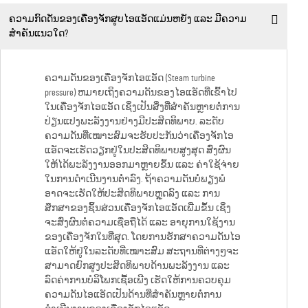
ຄວາມກົດດັນຂອງເຄື່ອງຈັກສູບໄອແອັດແມ່ນຫຍັງ ແລະ ມີຄວາມ
ສຳຄັນແນວໃດ?
ຄວາມດັນຂອງເຄື່ອງຈັກໄອແອັດ (Steam turbine
pressure) ຫມາຍເຖິງຄວາມດັນຂອງໄອແອັດທີ່ເຂົ້າໄປ
ໃນເຄື່ອງຈັກໄອແອັດ ເຊິ່ງເປັນສິ່ງທີ່ສຳຄັນຫຼາຍຕໍ່ການ
ປ່ຽນແປງພະລັງງານຢ່າງມີປະສິດທິພາບ. ລະດັບ
ຄວາມດັນທີ່ເໝາະສົມຈະຮັບປະກັນວ່າເຄື່ອງຈັກໄອ
ແອັດຈະເຮັດວຽກຢູ່ໃນປະສິດທິພາບສູງສຸດ ສົ່ງຜົນ
ໃຫ້ໄດ້ພະລັງງານອອກມາຫຼາຍຂຶ້ນ ແລະ ຄ່າໃຊ້ຈ່າຍ
ໃນການດຳເນີນງານຕ່ຳລົງ. ຖ້າຄວາມດັນບໍ່ພຽງພໍ
ອາດຈະເຮັດໃຫ້ປະສິດທິພາບຫຼຸດລົງ ແລະ ການ
ສຶກສາຂອງຊິ້ນສ່ວນເຄື່ອງຈັກໄອແອັດເພີ່ມຂຶ້ນ ເຊິ່ງ
ຈະສົ່ງຜົນຕໍ່ຄວາມເຊື່ອຖືໄດ້ ແລະ ອາຍຸການໃຊ້ງານ
ຂອງເຄື່ອງຈັກໃນທີ່ສຸດ. ໂດຍການຮັກສາຄວາມດັນໄອ
ແອັດໃຫ້ຢູ່ໃນລະດັບທີ່ເໝາະສົມ ສະຖານທີ່ຕ່າງໆຈະ
ສາມາດຍົກສູງປະສິດທິພາບດ້ານພະລັງງານ ແລະ
ລົດຄ່າການບໍລິໂພກເຊື້ອເພີງ ເຮັດໃຫ້ການຄວບຄຸມ
ຄວາມດັນໄອແອັດເປັນດ້ານທີ່ສຳຄັນຫຼາຍຕໍ່ການ