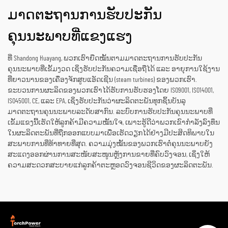
ມາດຕະຖານການຮັບປະກັນ
ຄຸນນະພາບທີ່ແຂງແຮງ
ທີ່ Shandong Huayang, ພວກເຮົາຍືດໝັ້ນຕາມມາດຕະຖານການຮັບປະກັນ
ຄຸນນະພາບທີ່ເຂັ້ມງວດ ເຊິ່ງຮັບປະກັນຄວາມເຊື່ອຖືໄດ້ ແລະ ອາຍຸການໃຊ້ງານ
ທີ່ຍາວນານຂອງເຄື່ອງຈັກສູບແອັດເຊີນ (steam turbines) ຂອງພວກເຮົາ.
ຂະບວນການຜະລິດຂອງພວກເຮົາໄດ້ຮັບການຮັບຮອງໂດຍ ISO9001, ISO14001,
ISO45001, CE, ແລະ EPA, ເຊິ່ງຮັບປະກັນວ່າຜະລິດຕະພັນທຸກຊິ້ນບັນລຸ
ມາດຕະຖານຄຸນນະພາບລະດັບສາກົນ. ລະບົບການຮັບປະກັນຄຸນນະພາບທີ່
ເຂັ້ມແຂງນີ້ເຮັດໃຫ້ລູກຄ້າມີຄວາມໝັ້ນໃຈ, ເພາະຮູ້ດີວ່າພວກເຂົາກຳລັງລົງທຶນ
ໃນຜະລິດຕະພັນທີ່ຖືກອອກແບບມາເພື່ອເຮັດວຽກໄດ້ຢ່າງມີປະສິດທິພາບໃນ
ສະພາບການທີ່ທ້າທາຍທີ່ສຸດ. ຄວາມມຸ່ງໝັ້ນຂອງພວກເຮົາຕໍ່ຄຸນນະພາບຍັງ
ສະແດງອອກຜ່ານການສະໜັບສະໜູນຫຼັງການຂາຍທີ່ຄົບວົງຈອນ, ເຊິ່ງໃຫ້
ຄວາມສະດວກສະບາຍແກ່ລູກຄ້າຕະຫຼອດວົງຈອນຊີວິດຂອງຜະລິດຕະພັນ.