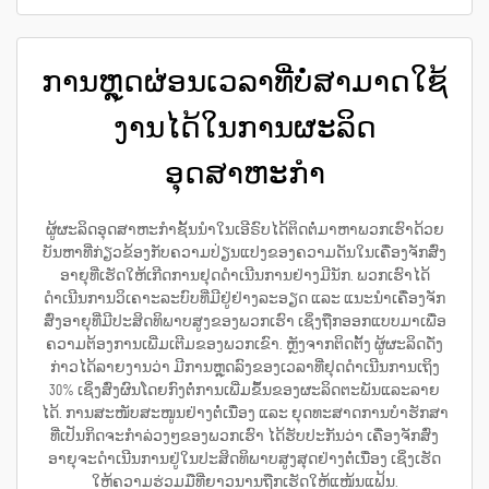
ການຫຼຸດຜ່ອນເວລາທີ່ບໍ່ສາມາດໃຊ້
ງານໄດ້ໃນການຜະລິດ
ອຸດສາຫະກຳ
ຜູ້ຜະລິດອຸດສາຫະກຳຊັ້ນນຳໃນເອີຣົບໄດ້ຕິດຕໍ່ມາຫາພວກເຮົາດ້ວຍ
ບັນຫາທີ່ກ່ຽວຂ້ອງກັບຄວາມປ່ຽນແປງຂອງຄວາມດັນໃນເຄື່ອງຈັກສົ່ງ
ອາຍຸທີ່ເຮັດໃຫ້ເກີດການຢຸດດຳເນີນການຢ່າງມີນັກ. ພວກເຮົາໄດ້
ດຳເນີນການວິເຄາະລະບົບທີ່ມີຢູ່ຢ່າງລະອຽດ ແລະ ແນະນຳເຄື່ອງຈັກ
ສົ່ງອາຍຸທີ່ມີປະສິດທິພາບສູງຂອງພວກເຮົາ ເຊິ່ງຖືກອອກແບບມາເພື່ອ
ຄວາມຕ້ອງການເພີ່ມເຕີມຂອງພວກເຂົາ. ຫຼັງຈາກຕິດຕັ້ງ ຜູ້ຜະລິດດັ່ງ
ກ່າວໄດ້ລາຍງານວ່າ ມີການຫຼຸດລົງຂອງເວລາທີ່ຢຸດດຳເນີນການເຖິງ
30% ເຊິ່ງສົ່ງຜົນໂດຍກົງຕໍ່ການເພີ່ມຂຶ້ນຂອງຜະລິດຕະພັນແລະລາຍ
ໄດ້. ການສະໜັບສະໜູນຢ່າງຕໍ່ເນື່ອງ ແລະ ຍຸດທະສາດການບໍາຮັກສາ
ທີ່ເປັນກິດຈະກຳລ່ວງໆຂອງພວກເຮົາ ໄດ້ຮັບປະກັນວ່າ ເຄື່ອງຈັກສົ່ງ
ອາຍຸຈະດຳເນີນການຢູ່ໃນປະສິດທິພາບສູງສຸດຢ່າງຕໍ່ເນື່ອງ ເຊິ່ງເຮັດ
ໃຫ້ຄວາມຮ່ວມມືທີ່ຍາວນານຖືກເຮັດໃຫ້ແໜ້ນແຟ້ນ.