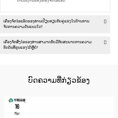
ດຳເນີນງານຂອງເຄື່ອງຈັກໄອແອັດ.
ເຄື່ອງຈັກໄອແອັດຂອງທ່ານເປີຽບທຽບກັບຄູ່ແຂ່ງໃນດ້ານການ
ຈັດການຄວາມດັນແນວໃດ?
ເຄື່ອງຈັກສົ່ງໄອຂອງທ່ານສາມາດຮັບມືກັບສະພາບການຄວາມ
ກົດດັນທີ່ຮຸນແຮງໄດ້ຫຼືບໍ່?
ບົດຄວາມທີ່ກ່ຽວຂ້ອງ
16
Mar