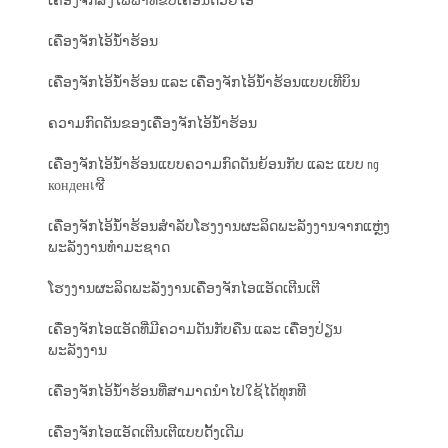
ເຄື່ອງຈັກສົ່ງໄຟຟ້າທີ່ຂັບເຄື່ອນດ້ວຍໄອ
ເຄື່ອງຈັກໄອ້ນ້ຳຮ້ອນ
ເຄື່ອງຈັກໄອ້ນ້ຳຮ້ອນ ແລະ ເຄື່ອງຈັກໄອ້ນ້ຳຮ້ອນແບບເທີບິນ
ຄວາມກົດດັນຂອງເຄື່ອງຈັກໄອ້ນ້ຳຮ້ອນ
ເຄື່ອງຈັກໄອ້ນ້ຳຮ້ອນແບບຄວາມກົດດັນຍ້ອນກັບ ແລະ ແບບ ng
конденเซີ
ເຄື່ອງຈັກໄອ້ນ້ຳຮ້ອນສຳລັບໂຮງງານຜະລິດພະລັງງານຈາກແຫຼ່ງ
ພະລັງງານທຳມະຊາດ
ໂຮງງານຜະລິດພະລັງງານເຄື່ອງຈັກໄອແອັດເຕີນເຕີ
ເຄື່ອງຈັກໄອແອັດທີ່ມີຄວາມດັນກັບຄືນ ແລະ ເຄື່ອງປ່ຽນ
ພະລັງງານ
ເຄື່ອງຈັກໄອ້ນ້ຳຮ້ອນທີ່ສາມາດນຳໄປໃຊ້ໄດ້ທຸກທີ
ເຄື່ອງຈັກໄອແອັດເຕີນເຕີແບບດັ້ງເດີມ