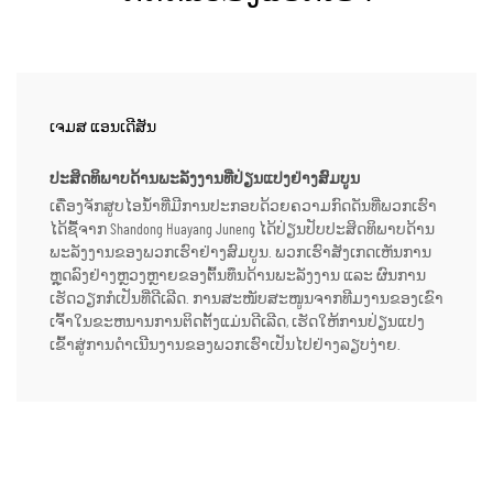
ເຈມສ ແອນເດີສັນ
ປະສິດທິພາບດ້ານພະລັງງານທີ່ປ່ຽນແປງຢ່າງສົມບູນ
ເຄື່ອງຈັກສູບໄອນ້ຳທີ່ມີການປະກອບດ້ວຍຄວາມກົດດັນທີ່ພວກເຮົາ
ໄດ້ຊື້ຈາກ Shandong Huayang Juneng ໄດ້ປ່ຽນປັບປະສິດທິພາບດ້ານ
ພະລັງງານຂອງພວກເຮົາຢ່າງສົມບູນ. ພວກເຮົາສັງເກດເຫັນການ
ຫຼຸດລົງຢ່າງຫຼວງຫຼາຍຂອງຕົ້ນທຶນດ້ານພະລັງງານ ແລະ ຜົນການ
ເຮັດວຽກກໍເປັນທີ່ດີເລີດ. ການສະໜັບສະໜູນຈາກທີມງານຂອງເຂົາ
ເຈົ້າໃນຂະຫນານການຕິດຕັ້ງແມ່ນດີເລີດ, ເຮັດໃຫ້ການປ່ຽນແປງ
ເຂົ້າສູ່ການດຳເນີນງານຂອງພວກເຮົາເປັນໄປຢ່າງລຽບງ່າຍ.