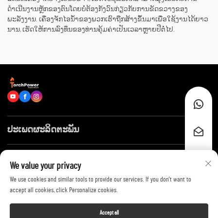
ດຳເນີນງານຫຼັກຂອງຕົນໂດຍບໍ່ຕ້ອງກັງວົນກ່ຽວກັບການຂັດຂວາງຂອງ
ພະລັງງານ. ເຄື່ອງຈັກໄອນ້ຳຂອງພວກເຮົາຖືກສ້າງຂຶ້ນມາເພື່ອໃຊ້ງານໄດ້ຍາວ
ນານ, ເຮັດໃຫ້ການລົງທຶນຂອງທ່ານຄຸ້ມຄ່າເປັນເວລາຫຼາຍປີຕໍ່ໄປ.
ປະເພດຜະລິດຕະພັນ
ລິ້ງໄວໆ
We value your privacy
We use cookies and similar tools to provide our services. If you don't want to
ຕິດຕໍ່ພວກເຮົາ
accept all cookies, click Personalize cookies.
Accept all