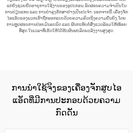
ແຕ່ຍັງຊ່ວຍຍືດອາຍຸການໃຊ້ງານຂອງອຸປະກອນ, ລົດຜ່ອນຄວາມຈຳເປັນໃນ
ການປ່ຽນແທນ ແລະ ການບໍາລຸງຮັກສາຢ່າງເປັນປະຈຳ. ນອກຈາກນີ້, ເຄື່ອງຈັກ
ໄອແອັດຂອງພວກເຮົາຖືກອອກແບບດ້ວຍຄວາມຄິດເຖິງຄວາມຍືນຍົງ, ໂດຍ
ການຫຼຸດຜ່ອນການປ່ອຍມົນລະພິດ ແລະ ຜົນກະທົບຕໍ່ສິ່ງແວດລ້ອມໃຫ້ໜ້ອຍ
ທີ່ສຸດ ໃນເວລາທີ່ເຮັດໃຫ້ໄດ້ຮັບຜົນຜະລິດພະລັງງານສູງສຸດ.
ຮັບເອົາລາຄາ
ການນຳໃຊ້ຈິງຂອງເຄື່ອງຈັກສູບໄອ
ແອັດທີ່ມີການປະກອບດ້ວຍຄວາມ
ກົດດັນ