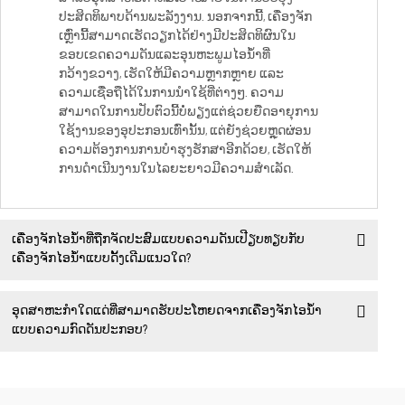
ປະສິດທິພາບດ້ານພະລັງງານ. ນອກຈາກນີ້, ເຄື່ອງຈັກ
ເຫຼົ່ານີ້ສາມາດເຮັດວຽກໄດ້ຢ່າງມີປະສິດທິຜົນໃນ
ຂອບເຂດຄວາມດັນແລະອຸນຫະພູມໄອນ້ຳທີ່
ກວ້າງຂວາງ, ເຮັດໃຫ້ມີຄວາມຫຼາກຫຼາຍ ແລະ
ຄວາມເຊື່ອຖືໄດ້ໃນການນຳໃຊ້ທີ່ຕ່າງໆ. ຄວາມ
ສາມາດໃນການປັບຕົວນີ້ບໍ່ພຽງແຕ່ຊ່ວຍຍືດອາຍຸການ
ໃຊ້ງານຂອງອຸປະກອນເທົ່ານັ້ນ, ແຕ່ຍັງຊ່ວຍຫຼຸດຜ່ອນ
ຄວາມຕ້ອງການການບໍາຮຸງຮັກສາອີກດ້ວຍ, ເຮັດໃຫ້
ການດຳເນີນງານໃນໄລຍະຍາວມີຄວາມສຳເລັດ.
ເຄື່ອງຈັກໄອນ້ຳທີ່ຖືກຈັດປະສົມແບບຄວາມດັນເປີຽບທຽບກັບ
ເຄື່ອງຈັກໄອນ້ຳແບບດັ້ງເດີມແນວໃດ?
ອຸດສາຫະກຳໃດແດ່ທີ່ສາມາດຮັບປະໂຫຍດຈາກເຄື່ອງຈັກໄອນ້ຳ
ແບບຄວາມກົດດັນປະກອບ?