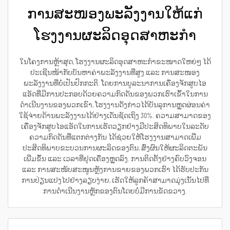
ການສະໜອງພະລັງງານໃຫ້ແກ່
ໂຮງງານຜະລິດອຸດສາຫະກຳ
ໃນໂຄງການຫຼ້າສຸດ, ໂຮງງານຜະລິດອຸດສາຫະກຳຂະໜາດໃຫຍ່ໆ ໄດ້
ປະເຊີນໜ້າກັບບັນຫາຄ່າພະລັງງານທີ່ສູງ ແລະ ການສະໜອງ
ພະລັງງານທີ່ບໍ່ເປັນປົກກະຕິ. ໂດຍການບູລະນາການເຄື່ອງຈັກສູບໄອ
ແອັດທີ່ມີການປະກອບດ້ວຍຄວາມກົດດັນຂອງພວກເຮົາເຂົ້າໃນການ
ດຳເນີນງານຂອງພວກເຂົາ, ໂຮງງານດັ່ງກ່າວໄດ້ບັນລຸການຫຼຸດຜ່ອນຄ່າ
ໃຊ້ຈ່າຍດ້ານພະລັງງານໄດ້ຢ່າງເດັ່ນຊັດເຖິງ 30%. ຄວາມສາມາດຂອງ
ເຄື່ອງຈັກສູບໄອແອັດໃນການເຮັດວຽກຢ່າງມີປະສິດທິພາບໃນລະດັບ
ຄວາມກົດດັນທີ່ແຕກຕ່າງກັນ ໄດ້ຊ່ວຍໃຫ້ໂຮງງານສາມາດເພີ່ມ
ປະສິດທິພາບຂະບວນການຜະລິດຂອງຕົນ, ສົ່ງຜົນໃຫ້ຜະລິດຕະພັນ
ເພີ່ມຂຶ້ນ ແລະ ເວລາທີ່ຢຸດເຄື່ອງຫຼຸດລົງ. ການຕິດຕັ້ງຢ່າງຄົບວົງຈອນ
ແລະ ການສະໜັບສະໜູນຫຼັງການຂາຍຂອງພວກເຮົາ ໄດ້ຮັບປະກັນ
ການປ່ຽນແປງໄປຢ່າງລຽບງ່າຍ, ເຮັດໃຫ້ລູກຄ້າສາມາດມຸ່ງເນັ້ນໄປທີ່
ການດຳເນີນງານຫຼັກຂອງຕົນໂດຍບໍ່ມີການຂັດຂວາງ.