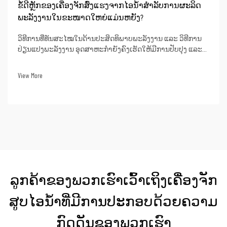
ຂໍ້ດີຫຼັກຂອງເຄື່ອງຈັກສົ່ງແຮງຈາກໄອນ້ຳສຳລັບການຜະລິດ
ພະລັງງານໃນຂະໜາດໃຫຍ່ແມ່ນຫຍັງ?
ວິທີການທີ່ທັນສະໄໝໃນດ້ານປະສິດທິພາບພະລັງງານ ແລະ ວິທີການ
ປ່ຽນແປງພະລັງງານ ອຸດສາຫະກຳຍັງຄົງເຮັດໃຫ້ມີການປັບປຸງ ແລະ
ອອກແບບຫນ່ວຍເຄື່ອງຈັກສູບໄອທີ່ມີຄວາມຮ້ອນສູງເຖິງຂີດຈຳກັດ
(super critical steam turbine units). ຫນ່ວຍເຫຼົ່ານີ້ສາມາດບັນລຸ
View More
ປະສິດທິພາບຄວາມຮ້ອນທີ່ດີເລີດເຖິງ 50% ຫຼື ສູງກວ່າເມື່ອໃຊ້ໃນການ
ຜະລິດພະລັງງານ. ນີ້ໝາຍຄວາມວ່າເມື່ອ...
ລູກຄ້າຂອງພວກເຮົາເວົ້າເຖິງເຄື່ອງຈັກ
ສູບໄອນ້ຳທີ່ມີການປະກອບດ້ວຍຄວາມ
ກົດດັນຂອງພວກເຮົາ