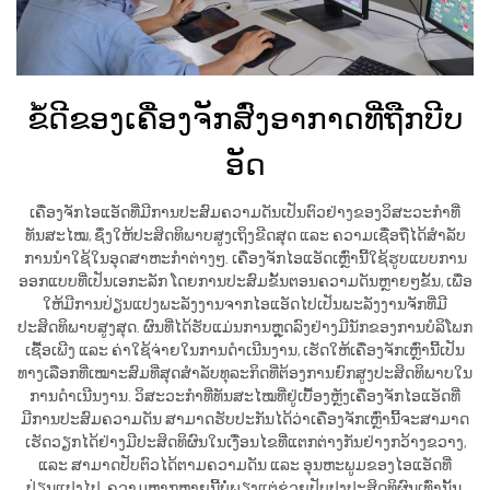
ຂໍ້ດີຂອງເຄື່ອງຈັກສົ່ງອາກາດທີ່ຖືກບີບ
ອັດ
ເຄື່ອງຈັກໄອແອັດທີ່ມີການປະສົມຄວາມດັນເປັນຕົວຢ່າງຂອງວິສະວະກຳທີ່
ທັນສະໄໝ, ຊຶ່ງໃຫ້ປະສິດທິພາບສູງເຖິງຂີດສຸດ ແລະ ຄວາມເຊື່ອຖືໄດ້ສຳລັບ
ການນຳໃຊ້ໃນອຸດສາຫະກຳຕ່າງໆ. ເຄື່ອງຈັກໄອແອັດເຫຼົ່ານີ້ໃຊ້ຮູບແບບການ
ອອກແບບທີ່ເປັນເອກະລັກ ໂດຍການປະສົມຂັ້ນຕອນຄວາມດັນຫຼາຍໆຂັ້ນ, ເພື່ອ
ໃຫ້ມີການປ່ຽນແປງພະລັງງານຈາກໄອແອັດໄປເປັນພະລັງງານຈັກທີ່ມີ
ປະສິດທິພາບສູງສຸດ. ຜົນທີ່ໄດ້ຮັບແມ່ນການຫຼຸດລົງຢ່າງມີນັກຂອງການບໍລິໂພກ
ເຊື້ອເພີງ ແລະ ຄ່າໃຊ້ຈ່າຍໃນການດຳເນີນງານ, ເຮັດໃຫ້ເຄື່ອງຈັກເຫຼົ່ານີ້ເປັນ
ທາງເລືອກທີ່ເໝາະສົມທີ່ສຸດສຳລັບທຸລະກິດທີ່ຕ້ອງການຍົກສູງປະສິດທິພາບໃນ
ການດຳເນີນງານ. ວິສະວະກຳທີ່ທັນສະໄໝທີ່ຢູ່ເບື້ອງຫຼັງເຄື່ອງຈັກໄອແອັດທີ່
ມີການປະສົມຄວາມດັນ ສາມາດຮັບປະກັນໄດ້ວ່າເຄື່ອງຈັກເຫຼົ່ານີ້ຈະສາມາດ
ເຮັດວຽກໄດ້ຢ່າງມີປະສິດທິຜົນໃນເງື່ອນໄຂທີ່ແຕກຕ່າງກັນຢ່າງກວ້າງຂວາງ,
ແລະ ສາມາດປັບຕົວໄດ້ຕາມຄວາມດັນ ແລະ ອຸນຫະພູມຂອງໄອແອັດທີ່
ປ່ຽນແປງໄປ. ຄວາມຫຼາກຫຼາຍນີ້ບໍ່ພຽງແຕ່ຊ່ວຍປັບປຸງປະສິດທິຜົນເທົ່ານັ້ນ,