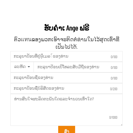
ຮັບຄຳເ Ange ຟຣີ
ຕົວแทนຂອງພວກເຮົາຈະຕິດຕໍ່ທ່ານໃນໄວ້ສຸດເທົ່າທີ່
ເປັນໄປໄດ້.
0/100
ລະຫັດ
0/100
0/100
0/200
0/1000
ສົ່ງ