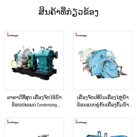
ສິນຄ້າທີ່ກ່ຽວຂ້ອງ
ລາຄາດີທີ່ສຸດ ເຄື່ອງຈັກໄອ້ນ້ຳ
ເຄື່ອງຈັກເທີບິນເຄື່ອງໄຫຼ່ນ້ຳ
ຮ້ອນປະເພດ Condensing
ຮ້ອນແບບຄູ່ກັບເຄື່ອງຕົ້ມນ້ຳ
ຂະໜາດ 10KW, 100KW, 250KW,
ຮ້ອນຄວາມດັນກັບຄືນ (Back
500KW, 1MW ສຳລັບການສະຫ
Pressure) ສອງຂັ້ນຕອນ 3MW-
ນອງພະລັງງານໃນ
10MW ໃໝ່/ໃຊ້ແລ້ວ ສຳລັບເຄື່ອງ
ອຸດສາຫະກຳ
ຜະລິດພະລັງງານໃນສະຖານີ