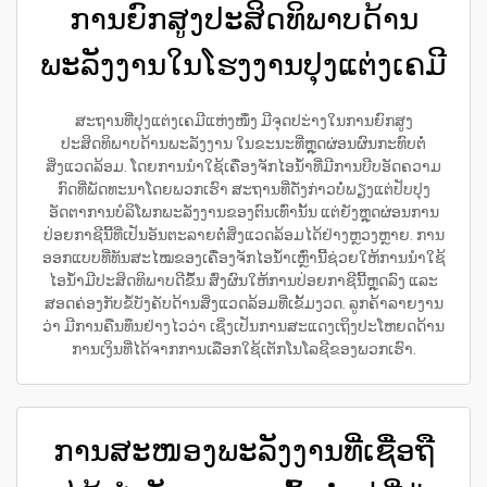
ການຍົກສູງປະສິດທິພາບດ້ານ
ພະລັງງານໃນໂຮງງານປຸງແຕ່ງເຄມີ
ສະຖານທີ່ປຸງແຕ່ງເຄມີແຫ່ງໜຶ່ງ ມີຈຸດປະ່າງໃນການຍົກສູງ
ປະສິດທິພາບດ້ານພະລັງງານ ໃນຂະນະທີ່ຫຼຸດຜ່ອນຜົນກະທົບຕໍ່
ສິ່ງແວດລ້ອມ. ໂດຍການນຳໃຊ້ເຄື່ອງຈັກໄອນ້ຳທີ່ມີການບີບອັດຄວາມ
ກົດທີ່ພັດທະນາໂດຍພວກເຮົາ ສະຖານທີ່ດັ່ງກ່າວບໍ່ພຽງແຕ່ປັບປຸງ
ອັດຕາການບໍລິໂພກພະລັງງານຂອງຕົນເທົ່ານັ້ນ ແຕ່ຍັງຫຼຸດຜ່ອນການ
ປ່ອຍກາຊີນີ້ທີ່ເປັນອັນຕະລາຍຕໍ່ສິ່ງແວດລ້ອມໄດ້ຢ່າງຫຼວງຫຼາຍ. ການ
ອອກແບບທີ່ທັນສະໄໝຂອງເຄື່ອງຈັກໄອນ້ຳເຫຼົ່ານີ້ຊ່ວຍໃຫ້ການນຳໃຊ້
ໄອນ້ຳມີປະສິດທິພາບດີຂຶ້ນ ສົ່ງຜົນໃຫ້ການປ່ອຍກາຊີນີ້ຫຼຸດລົງ ແລະ
ສອດຄ່ອງກັບຂໍ້ບັງຄັບດ້ານສິ່ງແວດລ້ອມທີ່ເຂັ້ມງວດ. ລູກຄ້າລາຍງານ
ວ່າ ມີການຄືນທຶນຢ່າງໄວວ່າ ເຊິ່ງເປັນການສະແດງເຖິງປະໂຫຍດດ້ານ
ການເງິນທີ່ໄດ້ຈາກການເລືອກໃຊ້ເຕັກໂນໂລຊີຂອງພວກເຮົາ.
ການສະໜອງພະລັງງານທີ່ເຊື່ອຖື