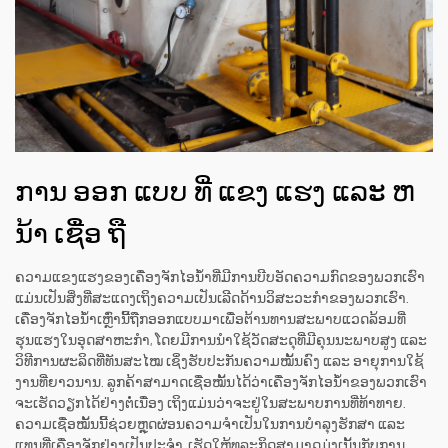
ການ ອອກ ແບບ ທີ່ ແຂງ ແຮງ ແລະ ຫ
ນ້າ ເຊື່ອ ຖື
ຄວາມແຂງແຮງຂອງເຄື່ອງຈັກໄອນ້ຳທີ່ມີການບີບອັດຄວາມກົດຂອງພວກເຮົາ
ແມ່ນເປັນສິ່ງທີ່ສະແດງເຖິງຄວາມເປັນເລີດດ້ານວິສະວະກຳຂອງພວກເຮົາ.
ເຄື່ອງຈັກໄອນ້ຳເຫຼົ່ານີ້ຖືກອອກແບບມາເພື່ອຕ້ານທານສະພາບແວດລ້ອມທີ່
ຮຸນແຮງໃນອຸດສາຫະກຳ, ໂດຍມີການນຳໃຊ້ວັດສະດຸທີ່ມີຄຸນນະພາບສູງ ແລະ
ວິທີການຜະລິດທີ່ທັນສະໄໝ ເຊິ່ງຮັບປະກັນຄວາມໝັ້ນຄົງ ແລະ ອາຍຸການໃຊ້
ງານທີ່ຍາວນານ. ລູກຄ້າສາມາດເຊື່ອໝັ້ນໄດ້ວ່າເຄື່ອງຈັກໄອນ້ຳຂອງພວກເຮົາ
ຈະເຮັດວຽກໄດ້ຢ່າງຕໍ່ເນື່ອງ ເຖິງແມ່ນວ່າຈະຢູ່ໃນສະພາບການທີ່ທ້າທາຍ.
ຄວາມເຊື່ອໝັ້ນນີ້ຊ່ວຍຫຼຸດຜ່ອນຄວາມຈຳເປັນໃນການບໍາລຸງຮັກສາ ແລະ
ແທນທີ່ເຄື່ອງຈັກຢ່າງເປັນປະຈຳ, ເຮັດໃຫ້ທຸລະກິດສາມາດມຸ່ງເນັ້ນກັບການ