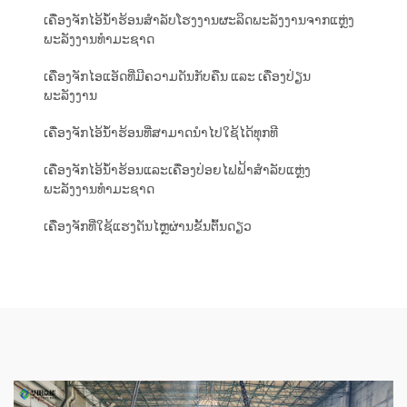
ເຄື່ອງຈັກໄອ້ນ້ຳຮ້ອນສຳລັບໂຮງງານຜະລິດພະລັງງານຈາກແຫຼ່ງ
ພະລັງງານທຳມະຊາດ
ເຄື່ອງຈັກໄອແອັດທີ່ມີຄວາມດັນກັບຄືນ ແລະ ເຄື່ອງປ່ຽນ
ພະລັງງານ
ເຄື່ອງຈັກໄອ້ນ້ຳຮ້ອນທີ່ສາມາດນຳໄປໃຊ້ໄດ້ທຸກທີ
ເຄື່ອງຈັກໄອ້ນ້ຳຮ້ອນແລະເຄື່ອງປ່ອຍໄຟຟ້າສຳລັບແຫຼ່ງ
ພະລັງງານທຳມະຊາດ
ເຄື່ອງຈັກທີ່ໃຊ້ແຮງດັນໄຫຼຜ່ານຂັ້ນຕົ້ນດຽວ