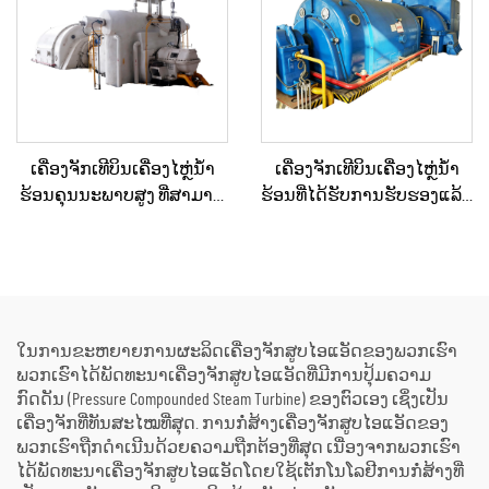
ພະລັງງານ
ເຄື່ອງຈັກເທີບິນເຄື່ອງໄຫຼ່ນ້ຳ
ເຄື່ອງຈັກເທີບິນເຄື່ອງໄຫຼ່ນ້ຳ
ຮ້ອນຄຸນນະພາບສູງ ທີ່ສາມາດ
ຮ້ອນທີ່ໄດ້ຮັບການຮັບຮອງແລ້ວ
ປັບແຕ່ງໄດ້ຕາມຄວາມ
ແລະ ຖືກບຳລຸງຮັກສາໃໝ່ຢ່າງ
ຕ້ອງການ 15MW, 20MW, 25MW,
ດີເລີດ ໃຊ້ແລ້ວ/ມືສອງ ຮວມທັງ
50MW, 70MW ສຳລັບວິທີແກ້ໄຂ
ເຄື່ອງຕົ້ມນ້ຳຮ້ອນ ສຳລັບການ
ດ້ານພະລັງງານໃນໂຮງງານ
ປ່ຽນພະລັງງານຄວາມຮ້ອນ
ເຄມີ ແລະ ໂຮງງານກົດເຄື່ອງ
ເປັນພະລັງງານໄຟຟ້າ
ໃນການຂະຫຍາຍການຜະລິດເຄື່ອງຈັກສູບໄອແອັດຂອງພວກເຮົາ
ພວກເຮົາໄດ້ພັດທະນາເຄື່ອງຈັກສູບໄອແອັດທີ່ມີການປຸ້ມຄວາມ
ກົດດັນ (Pressure Compounded Steam Turbine) ຂອງຕົວເອງ ເຊິ່ງເປັນ
ເຄື່ອງຈັກທີ່ທັນສະໄໝທີ່ສຸດ. ການກໍ່ສ້າງເຄື່ອງຈັກສູບໄອແອັດຂອງ
ພວກເຮົາຖືກດຳເນີນດ້ວຍຄວາມຖືກຕ້ອງທີ່ສຸດ ເນື່ອງຈາກພວກເຮົາ
ໄດ້ພັດທະນາເຄື່ອງຈັກສູບໄອແອັດໂດຍໃຊ້ເຕັກໂນໂລຢີການກໍ່ສ້າງທີ່