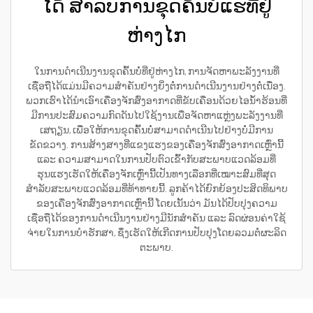
ໄດ້ ສຳລັບການຂຸດຄົ້ນບໍ່ແຮ່ທີ່ຢູ່
ຫ່າງໄກ
ໃນການດຳເນີນງານຂຸດຄົ້ນບໍ່ທີ່ຢູ່ຫ່າງໄກ, ການຈັດຫາພະລັງງານທີ່
ເຊື່ອຖືໄດ້ແມ່ນມີຄວາມສຳຄັນຢ່າງຍິ່ງຕໍ່ການດຳເນີນງານຢ່າງຕໍ່ເນື່ອງ.
ພວກເຮົາໄດ້ນຳເອົາເຄື່ອງຈັກສົ່ງອາກາດທີ່ຂັບເຄື່ອນດ້ວຍໄອນ້ຳຮ້ອນທີ່
ມີການປະສົມຄວາມກົດດັນໄປໃຊ້ງານເພື່ອຈັດຫາແຫຼ່ງພະລັງງານທີ່
ເສຖຽນ, ເພື່ອໃຫ້ການຂຸດຄົ້ນບໍ່ສາມາດດຳເນີນໄປຢ່າງບໍ່ມີການ
ຂັດຂວາງ. ການສ້າງສາງທີ່ແຂງແຮງຂອງເຄື່ອງຈັກສົ່ງອາກາດເຫຼົ່ານີ້
ແລະ ຄວາມສາມາດໃນການປັບຕົວເຂົ້າກັບສະພາບແວດລ້ອມທີ່
ຮຸນແຮງເຮັດໃຫ້ເຄື່ອງຈັກເຫຼົ່ານີ້ເປັນທາງເລືອກທີ່ເໝາະສົມທີ່ສຸດ
ສຳລັບສະພາບແວດລ້ອມທີ່ທ້າທາຍນີ້. ລູກຄ້າໄດ້ຍົກຍ້ອງປະສິດທິພາບ
ຂອງເຄື່ອງຈັກສົ່ງອາກາດເຫຼົ່ານີ້ ໂດຍເນັ້ນວ່າ ມັນໄດ້ປັບປຸງຄວາມ
ເຊື່ອຖືໄດ້ຂອງການດຳເນີນງານຢ່າງມີນັກສຳຄັນ ແລະ ລົດຜ່ອນຄ່າໃຊ້
ຈ່າຍໃນການບໍາຮັກສາ, ຊຶ່ງເຮັດໃຫ້ເກີດການປັບປຸງໂດຍລວມຕໍ່ຜະລິດ
ຕະພາບ.