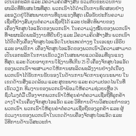
ເປັນເອກະລັກ ແລະ ມີຄວາມຄິດສ້າງສັນ ຮ່ວມກັບຂະບວນການ
ຜະລິດທີ່ທັນສະໄໝທີ່ສຸດ. ພວກເຮົາໄດ້ດຳເນີນການທົດສອບຢ່າງ
ລະອຽດຢູ່ໃຕ້ສະພາບການທີ່ຮຸນແຮງທີ່ສຸດ ເພື່ອຮັບປະກັນຄວາມ
ເຊື່ອຖືຢ່າງສົມບູນຕໍ່ຄວາມເຊື່ອຖືໄດ້ ແລະ ປະສິດທິພາບຂອງ
ເຄື່ອງຈັກສູບໄອແອັດຂອງພວກເຮົາ. ໃນຄວາມມຸ່ງໝັ້ນຂອງພວກເຮົາ
ທີ່ຈະຜະລິດພະລັງງານທີ່ຍືນຍົງ ແລະ ມີຄວາມຄິດສ້າງສັນ ພວກເຮົາ
ໄດ້ຕິດຕັ້ງເຄື່ອງຈັກສູບໄອແອັດໃນປະເທດຕ່າງໆ ໃນເອເຊຍ ເອີຣົບ
ແລະ ອາຟຣິກາ. ເຄື່ອງຈັກສູບໄອແອັດຂອງພວກເຮົາມີຄວາມສາມາດ
ເປັນເອກະລັກໃນການເຮັດວຽກໃນສະພາບແວດລ້ອມທີ່ຮຸນແຮງ
ທີ່ສຸດ; ແລະ ດ້ວຍອາຍຸການໃຊ້ງານທີ່ເກີນ 25 ປີ ເຄື່ອງຈັກສູບໄອແອັດ
ຂອງພວກເຮົາຈະສາມາດໃຫ້ການຜະລິດພະລັງງານຢ່າງຕໍ່ເນື່ອງ.
ພວກເຮົາໄດ້ຮັບການຮັບຮອງໃນດ້ານການຈັດການຄຸນນະພາບ ໃນ
ເຂດດ້ານສິ່ງແວດລ້ອມ ແລະ ສຸຂະພາບ ແລະ ຄວາມປອດໄພໃນທີ່
ເຮັດວຽກ. ທີມງານຂອງພວກເຮົາພ້ອມໃຫ້ຄວາມຊ່ວຍເຫຼືອ 24
ຊົ່ວໂມງຕໍ່ມື້ ເນື່ອງຈາກພວກເຮົາໃຫ້ຄຸນຄ່າຕໍ່ຄວາມເຊື່ອຖືທີ່ລູກຄ້າ
ວາງໃຈໃນເຄື່ອງຈັກສູບໄອແອັດ ແລະ ວິທີການດ້ານວິສະວະກຳຂອງ
ພວກເຮົາ. ພວກເຮົາໃຫ້ຄຸນຄ່າຕໍ່ຄວາມເຊື່ອຖືຂອງລູກຄ້າ ແລະ ຜູ້
ຮ່ວມງານຂອງພວກເຮົາໃນເຂດດ້ານເຄື່ອງຈັກສູບໄອແອັດ ແລະ
ວິທີການດ້ານວິສະວະກຳ.