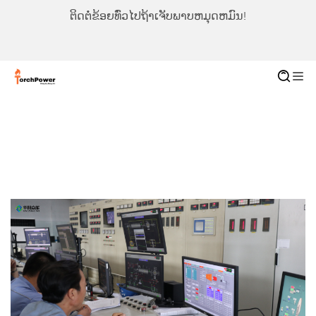
ຕິດຕໍ່ຂ້ອຍທົ່ວໄປຖ້າເຈັບພາບຫມຸດຫມົນ!