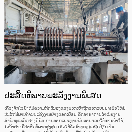
ປະສິດທິພາບພະລັງງານພິເສດ
ເຄື່ອງຈັກໄອນ້ຳທີ່ມີຄວາມກົດດັນສູງຂອງພວກເຮົາຖືກອອກແບບມາເພື່ອໃຫ້ມີ
ປະສິດທິພາບດ້ານພະລັງງານຢ່າງຍອດເຍື່ອມ, ລົດລາຄາການດຳເນີນງານ
ສຳລັບທຸລະກິດຢ່າງມີນັກ. ການອອກແບບຫຼາຍຂັ້ນຕອນຊ່ວຍໃຫ້ການນຳໃຊ້
ໄອນ້ຳຢ່າງມີປະສິດທິພາບສູງສຸດ, ເຮັດໃຫ້ໄອນ້ຳທຸກໆກຸ່ມຖືກປ່ຽນເປັນ