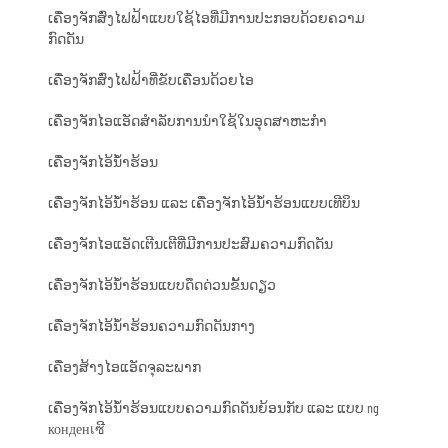
ເຄື່ອງຈັກສົ່ງໄຟຟ້າແບບໃຊ້ໄອທີ່ມີການປະກອບດ້ວຍຄວາມ
ກົດດັນ
ເຄື່ອງຈັກສົ່ງໄຟຟ້າທີ່ຂັບເຄື່ອນດ້ວຍໄອ
ເຄື່ອງຈັກໄອແອັດສຳລັບການນຳໃຊ້ໃນອຸດສາຫະກຳ
ເຄື່ອງຈັກໄອ້ນ້ຳຮ້ອນ
ເຄື່ອງຈັກໄອ້ນ້ຳຮ້ອນ ແລະ ເຄື່ອງຈັກໄອ້ນ້ຳຮ້ອນແບບເທີບິນ
ເຄື່ອງຈັກໄອແອັດເຕີນເຕີທີ່ມີການປະສົມຄວາມກົດດັນ
ເຄື່ອງຈັກໄອ້ນ້ຳຮ້ອນແບບດຶດດ່ວນຂັ້ນດຽວ
ເຄື່ອງຈັກໄອ້ນ້ຳຮ້ອນຄວາມກົດດັນກາງ
ເຄື່ອງສ້າງໄອແອັດຈຸລະພາກ
ເຄື່ອງຈັກໄອ້ນ້ຳຮ້ອນແບບຄວາມກົດດັນຍ້ອນກັບ ແລະ ແບບ ng
конденเซີ