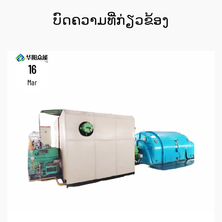
ບົດຄວາມທີ່ກ່ຽວຂ້ອງ
16
Mar