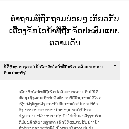
ຄຳຖາມທີ່ຖືກຖາມບ່ອຍໆ ເກີ່ຍວກັບ
ເຄື່ອງຈັກໄອນ້ຳທີ່ຖືກຈັດປະສົມແບບ
ຄວາມດັນ
ຂໍ້ດີຫຼັກໆ ຂອງການໃຊ້ເຄື່ອງຈັກໄອນ້ຳທີ່ຖືກຈັດປະສົມແບບຄວາມ
ດັນແມ່ນຫຍັງ?
ເຄື່ອງຈັກໄອນ້ຳທີ່ຖືກຈັດປະສົມແບບຄວາມດັນມີຂໍ້ດີ
ຫຼັກໆ ເຊິ່ງລວມເຖິງປະສິດທິພາບທີ່ດີຂຶ້ນ, ການບໍລິໂພກ
ເຊື້ອເພີງທີ່ຫຼຸດລົງ, ແລະຕົ້ນທຶນການດຳເນີນງານທີ່ຕ່ຳ
ລົງ. ການອອກແບບຂອງມັນອະນຸຍາດໃຫ້ມີການ
ປ່ຽນແປງພະລັງງານຈາກໄອນ້ຳໄປເປັນພະລັງງານຈັກ
ທີ່ມີປະສິດທິພາບສູງສຸດ, ເຮັດໃຫ້ເຫມາະສົມຢ່າງຍິ່ງ
ສຳລັບອຸດສາຫະກຳທີ່ມີເປົ້າໝາຍໃນການປັບປຸງ