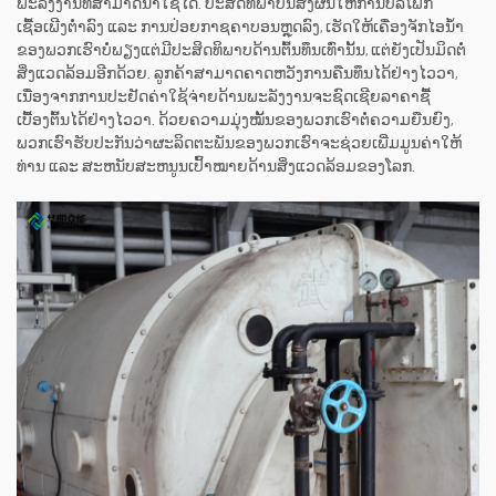
ພະລັງງານທີ່ສາມາດນຳໃຊ້ໄດ້. ປະສິດທິພາບນີ້ສົ່ງຜົນໃຫ້ການບໍລິໂພກ
ເຊື້ອເພີງຕ່ຳລົງ ແລະ ການປ່ອຍກາຊຄາບອນຫຼຸດລົງ, ເຮັດໃຫ້ເຄື່ອງຈັກໄອນ້ຳ
ຂອງພວກເຮົາບໍ່ພຽງແຕ່ມີປະສິດທິພາບດ້ານຕົ້ນທຶນເທົ່ານັ້ນ, ແຕ່ຍັງເປັນມິດຕໍ່
ສິ່ງແວດລ້ອມອີກດ້ວຍ. ລູກຄ້າສາມາດຄາດຫວັງການຄືນທຶນໄດ້ຢ່າງໄວວາ,
ເນື່ອງຈາກການປະຢັດຄ່າໃຊ້ຈ່າຍດ້ານພະລັງງານຈະຊົດເຊີຍລາຄາຊື້
ເບື້ອງຕົ້ນໄດ້ຢ່າງໄວວາ. ດ້ວຍຄວາມມຸ່ງໝັ້ນຂອງພວກເຮົາຕໍ່ຄວາມຍືນຍົງ,
ພວກເຮົາຮັບປະກັນວ່າຜະລິດຕະພັນຂອງພວກເຮົາຈະຊ່ວຍເພີ່ມມູນຄ່າໃຫ້
ທ່ານ ແລະ ສະຫນັບສະຫນູນເປົ້າໝາຍດ້ານສິ່ງແວດລ້ອມຂອງໂລກ.