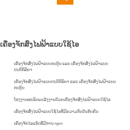
ເຄື່ອງຈັກສົ່ງໄຟຟ້າແບບໃຊ້ໄອ
ເຄື່ອງຈັກສົ່ງໄຟຟ້າແບບກະຕຸ້ນ ແລະ ເຄື່ອງຈັກສົ່ງໄຟຟ້າແບບ
ປະຕິກິລິຍາ
ເຄື່ອງຈັກສົ່ງໄຟຟ້າແບບປະຕິກິລິຍາ ແລະ ເຄື່ອງຈັກສົ່ງໄຟຟ້າແບບ
ກະຕຸ້ນ
ໂຮງງານຜະລິດພະລັງງານດ້ວຍເຄື່ອງຈັກສົ່ງໄຟຟ້າແບບໃຊ້ໄອ
ເຄື່ອງຈັກສົ່ງໄຟຟ້າແບບໃຊ້ໄອທີ່ມີຄວາມກົດດັນກັບຄືນ
ເຄື່ອງຈັກໄອແອັດທີ່ມີການ ngern