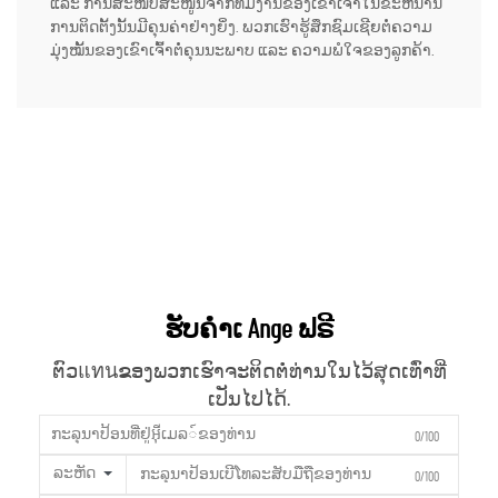
ແລະ ການສະໜັບສະໜູນຈາກທີມງານຂອງເຂົາເຈົ້າໃນຂະຫນານ
ການຕິດຕັ້ງນັ້ນມີຄຸນຄ່າຢ່າງຍິ່ງ. ພວກເຮົາຮູ້ສຶກຊົມເຊີຍຕໍ່ຄວາມ
ມຸ່ງໝັ້ນຂອງເຂົາເຈົ້າຕໍ່ຄຸນນະພາບ ແລະ ຄວາມພໍໃຈຂອງລູກຄ້າ.
ຮັບຄຳເ Ange ຟຣີ
ຕົວแทนຂອງພວກເຮົາຈະຕິດຕໍ່ທ່ານໃນໄວ້ສຸດເທົ່າທີ່
ເປັນໄປໄດ້.
0/100
ລະຫັດ
0/100