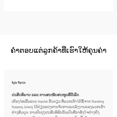
ຜະລິດພະລັງງານ. ນີ້ໝາຍຄວາມວ່າເມື່ອ...
ຄຳຕອບແຕ່ລູກຄ້າທີ່ເຮົາໃຫ້ຄຸນຄ່າ
Kyle Martin
ປະສິດທິພາບ ແລະ ການສະໜັບສະໜູນທີ່ດີເລີດ
ເຄື່ອງໄທເລີ້ນແບບ Impulse ຂັ້ນດຽວ ທີ່ພວກເຮົາໄດ້ຊື້ຈາກ Shandong
Huayang Juneng ໄດ້ປ່ຽນແປງການຈັດການພະລັງງານຂອງພວກເຮົາ
ຢ່າງສົມບູນ. ການປັບປຸງປະສິດທິຜົນນັ້ນເປັນທີ່ນ່າທຶງໃຈຢ່າງຍິ່ງ