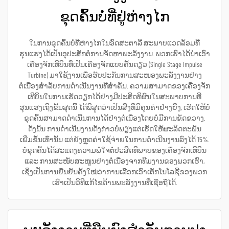
ຂຸດຄົ້ນບໍ່ທີ່ຢູ່ຫ່າງໄກ
ໃນການຂຸດຄົ້ນບໍ່ທີ່ຫ່າງໄກໃນອົດສະຕາລີ ສະພາບແວດລ້ອມທີ່
ຮຸນແຮງໄດ້ເປັນອຸປະສັກຕໍ່ການຈັດຫາພະລັງງານ. ພວກເຮົາໄດ້ນຳເອົາ
ເຄື່ອງຈັກເທີບິນທີ່ເປັນເຄື່ອງຈັກແບບຄື້ນດຽວ (Single Stage Impulse
Turbine) ມາໃຊ້ງານເພື່ອຮັບປະກັນການສະໜອງພະລັງງານຢ່າງ
ຕໍ່ເນື່ອງສຳລັບການດຳເນີນງານທີ່ສຳຄັນ. ຄວາມສາມາດຂອງເຄື່ອງຈັກ
ເທີບິນໃນການເຮັດວຽກໄດ້ຢ່າງມີປະສິດທິຜົນໃນສະພາບການທີ່
ຮຸນແຮງເຖິງຂັ້ນສຸດນີ້ ໄດ້ພິສູດວ່າເປັນສິ່ງທີ່ມີຄຸນຄ່າຢ່າງຍິ່ງ, ເຮັດໃຫ້ບໍ່
ຂຸດຄົ້ນສາມາດດຳເນີນການໄດ້ຢ່າງຕໍ່ເນື່ອງໂດຍບໍ່ມີການຂັດຂວາງ.
ດັ່ງນັ້ນ ການດຳເນີນງານດັ່ງກ່າວບໍ່ພຽງແຕ່ເຮັດໃຫ້ຜະລິດຕະພັນ
ເພີ່ມຂຶ້ນເທົ່ານັ້ນ ແຕ່ຍັງຫຼຸດຄ່າໃຊ້ຈ່າຍໃນການດຳເນີນງານລົງໄດ້ 15%.
ບໍ່ຂຸດຄົ້ນໄດ້ສະແດງຄວາມພໍໃຈຕໍ່ປະສິດທິພາບຂອງເຄື່ອງຈັກເທີບິນ
ແລະ ການສະໜັບສະໜູນຢ່າງຕໍ່ເນື່ອງຈາກທີມງານຂອງພວກເຮົາ,
ເຊິ່ງເປັນການຢືນຢັນຄັ້ງໃໝ່ວ່າການເລືອກເອົາເຕັກໂນໂລຊີຂອງພວກ
ເຮົາເປັນວິທີແກ້ໄຂດ້ານພະລັງງານທີ່ເຊື່ອຖືໄດ້.