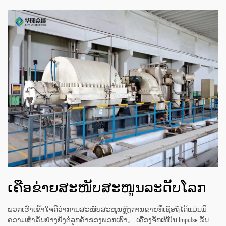
ເຄືອຂ່າຍສະໜັບສະໜູນລະດັບໂລກ
ພວກເຮົາເຂົ້າໃຈດີວ່າການສະໜັບສະໜູນຫຼັງການຂາຍທີ່ເຊື່ອຖືໄດ້ແມ່ນມີ
ຄວາມສຳຄັນຢ່າງຍິ່ງຕໍ່ລູກຄ້າຂອງພວກເຮົາ。 ເຄື່ອງຈັກເທີບິນ Impulse ຂັ້ນ