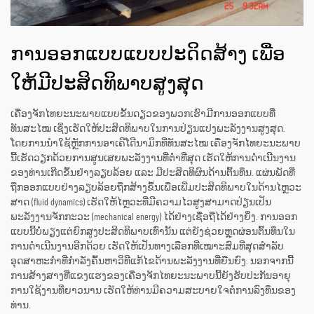
ການອອກແບບແບບປະດິດສ້າງ ເພື່ອ
ໃຫ້ມີປະສິດທິພາບສູງສຸດ
ເຄື່ອງຈັກໄທຍະນະພາບແບບຂັ້ນດຽວຂອງພວກເຮົາມີການອອກແບບທີ່
ທັນສະໄໝ ເຊິ່ງເຮັດໃຫ້ປະສິດທິພາບໃນການປ່ຽນແປງພະລັງງານສູງສຸດ.
ໂດຍການນຳໃຊ້ຫຼັກການອາເຄີໂດີນາມິກທີ່ທັນສະໄໝ ເຄື່ອງຈັກໄທຍະນະພາບ
ນີ້ເຮັດວຽກດ້ວຍການສູນເສຍພະລັງງານທີ່ຕ່ຳທີ່ສຸດ ເຮັດໃຫ້ການດຳເນີນງານ
ຂອງທ່ານເກີດຂຶ້ນຢ່າງລຽບລ້ອຍ ແລະ ມີປະສິດທິຜົນດ້ານຕົ້ນທຶນ. ແຜ່ນພັດທີ່
ຖືກອອກແບບຢ່າງລຽບລ້ອຍຖືກສ້າງຂຶ້ນເພື່ອເພີ່ມປະສິດທິພາບໃນດ້ານໄຫຼວະ
ສາດ (fluid dynamics) ເຮັດໃຫ້ໄຫຼວະທີ່ມີຄວາມໄວສູງສາມາດປ່ຽນເປັນ
ພະລັງງານຈັກກະວະ (mechanical energy) ໄດ້ຢ່າງເຊື່ອຖືໄດ້ຢ່າງຍິ່ງ. ການອອກ
ແບບນີ້ບໍ່ພຽງແຕ່ຍົກສູງປະສິດທິພາບເທົ່ານັ້ນ ແຕ່ຍັງຊ່ວຍຫຼຸດຜ່ອນຕົ້ນທຶນໃນ
ການດຳເນີນງານອີກດ້ວຍ ເຮັດໃຫ້ເປັນທາງເລືອກທີ່ເໝາະສົມທີ່ສຸດສຳລັບ
ອຸດສາຫະກຳທີ່ກຳລັງຄົ້ນຫາວິທີແກ້ໄຂດ້ານພະລັງງານທີ່ຍືນຍົງ. ນອກຈາກນີ້
ການສ້າງສາງທີ່ແຂງແຮງຂອງເຄື່ອງຈັກໄທຍະນະພາບນີ້ຍັງຮັບປະກັນອາຍຸ
ການໃຊ້ງານທີ່ຍາວນານ ເຮັດໃຫ້ທ່ານມີຄວາມສະບາຍໃຈຕໍ່ການລົງທຶນຂອງ
ທ່ານ.