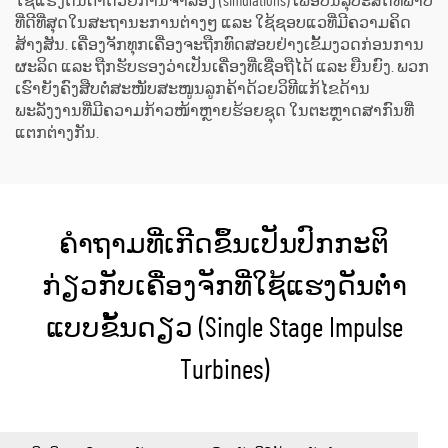
ໃຊ້ແຮງດັນຕ່ຳດ້ວຍການຈຳລອງ (simulations) ເພື່ອບັນລຸປະສິດທິພາບ
ທີ່ດີທີ່ສຸດໃນສະຖານະການຕ່າງໆ ແລະ ໃຊ້ຊອບແວທີ່ມີຄວາມຄິດ
ສ້າງສັນ. ເຄື່ອງຈັກທຸກເຄື່ອງຈະຖືກທົດສອບຢ່າງເຂັ້ມງວດກ່ອນການ
ຜະລິດ ແລະ ຖືກຮັບຮອງວ່າເປັນເຄື່ອງທີ່ເຊື່ອຖືໄດ້ ແລະ ຍືນຍົງ. ພວກ
ເຮົາຍັງຄົງສືບຕໍ່ສະໜັບສະໜູນລູກຄ້າດ້ວຍວິທີແກ້ໄຂດ້ານ
ພະລັງງານທີ່ມີຄວາມກ້າວໜ້າຫຼາຍຮ້ອຍຊຸດ ໃນຕະຫຼາດສາກົນທີ່
ແຕກຕ່າງກັນ.
ຄຳຖາມທີ່ເກີດຂຶ້ນເປັນປົກກະຕິ
ກ່ຽວກັບເຄື່ອງຈັກທີ່ໃຊ້ແຮງດັນຕ່ຳ
ແບບຂັ້ນດຽວ (Single Stage Impulse
Turbines)