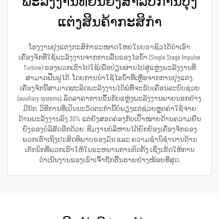
ພະລັງງານທີ່ຍືນຍົງສຳລັບການປຸງ
ແຕ່ງສິນຄ້າກະສິກຳ
ໂຮງງານປຸງແຕ່ງກະສິກຳຂະໜາດໃຫຍ່ໃນບຣາຊິວໄດ້ນຳເອົາ
ເຄື່ອງຈັກທີ່ໃຊ້ພະລັງງານຈາກການລົ້ນຂອງໄອນ້ຳ (Single Stage Impulse
Turbine) ຂອງພວກເຮົາໄປໃຊ້ເພື່ອປ່ຽນຜ່ານໄປສູ່ແຫຼ່ງພະລັງງານທີ່
ສາມາດຟື້ນຟູໄດ້. ໂດຍການນຳໃຊ້ໄອນ້ຳທີ່ເຫຼືອຈາກການປຸງແຕ່ງ,
ເຄື່ອງຈັກນີ້ສາມາດຜະລິດພະລັງງານໄດ້ພໍທີ່ຈະຂັບເຄື່ອນລະບົບຊ່ວຍ
(auxiliary systems), ລົດລາຄາການຂຶ້ນກັບແຫຼ່ງພະລັງງານພາຍນອກຢ່າງ
ມີນັກ. ວິທີການທີ່ເປັນນະວັດຕະກຳນີ້ບໍ່ພຽງແຕ່ຊ່ວຍຫຼຸດຄ່າໃຊ້ຈ່າຍ
ດ້ານພະລັງງານລົງ 30% ແຕ່ຍັງສອດຄ່ອງກັບເປົ້າໝາຍດ້ານຄວາມຍືນ
ຍົງຂອງບໍລິສັດອີກດ້ວຍ. ທີມງານບໍລິຫານໄດ້ຍົກຍ້ອງເຄື່ອງຈັກຂອງ
ພວກເຮົາເຖິງປະສິດທິພາບຂອງມັນ ແລະ ຄວາມຊຳນິຊຳນານດ້ານ
ເຕັກນິກທີ່ພວກເຮົາໃຫ້ໃນຂະຫນານການຕິດຕັ້ງ ເຊິ່ງເຮັດໃຫ້ການ
ດຳເນີນງານຂອງເຂົາເຈົ້າຖືກຮີ້ນຮາຍຢ່າງໜ້ອຍທີ່ສຸດ.