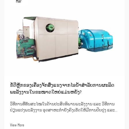
Mar
ຂໍ້ດີຫຼັກຂອງເຄື່ອງຈັກສົ່ງແຮງຈາກໄອນ້ຳສຳລັບການຜະລິດ
ພະລັງງານໃນຂະໜາດໃຫຍ່ແມ່ນຫຍັງ?
ວິທີການທີ່ທັນສະໄໝໃນດ້ານປະສິດທິພາບພະລັງງານ ແລະ ວິທີການ
ປ່ຽນແປງພະລັງງານ ອຸດສາຫະກຳຍັງຄົງເຮັດໃຫ້ມີການປັບປຸງ ແລະ
ອອກແບບຫນ່ວຍເຄື່ອງຈັກສູບໄອທີ່ມີຄວາມຮ້ອນສູງເຖິງຂີດຈຳກັດ
(super critical steam turbine units). ຫນ່ວຍເຫຼົ່ານີ້ສາມາດບັນລຸ
View More
ປະສິດທິພາບຄວາມຮ້ອນທີ່ດີເລີດເຖິງ 50% ຫຼື ສູງກວ່າເມື່ອໃຊ້ໃນການ