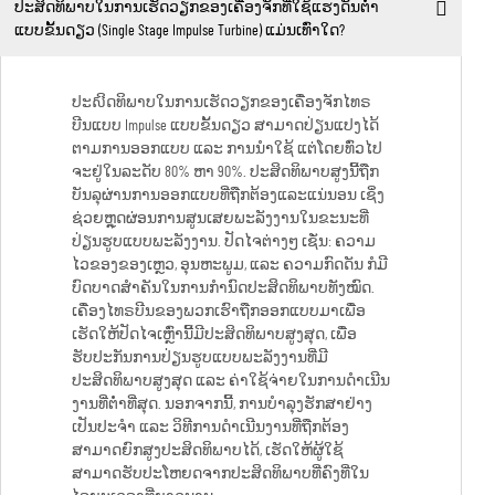
ປະສິດທິພາບໃນການເຮັດວຽກຂອງເຄື່ອງຈັກທີ່ໃຊ້ແຮງດັນຕ່ຳ
ແບບຂັ້ນດຽວ (Single Stage Impulse Turbine) ແມ່ນເທົ່າໃດ?
ປະសິດທິພາບໃນການເຮັດວຽກຂອງເຄື່ອງຈັກໄທຣ
ບີນແບບ Impulse ແບບຂັ້ນດຽວ ສາມາດປ່ຽນແປງໄດ້
ຕາມການອອກແບບ ແລະ ການນຳໃຊ້ ແຕ່ໂດຍທົ່ວໄປ
ຈະຢູ່ໃນລະດັບ 80% ຫາ 90%. ປະສິດທິພາບສູງນີ້ຖືກ
ບັນລຸຜ່ານການອອກແບບທີ່ຖືກຕ້ອງແລະແນ່ນອນ ເຊິ່ງ
ຊ່ວຍຫຼຸດຜ່ອນການສູນເສຍພະລັງງານໃນຂະນະທີ່
ປ່ຽນຮູບແບບພະລັງງານ. ປັດໄຈຕ່າງໆ ເຊັ່ນ: ຄວາມ
ໄວຂອງຂອງເຫຼວ, ອຸນຫະພູມ, ແລະ ຄວາມກົດດັນ ກໍມີ
ບົດບາດສຳຄັນໃນການກຳນົດປະສິດທິພາບທັງໝົດ.
ເຄື່ອງໄທຣບີນຂອງພວກເຮົາຖືກອອກແບບມາເພື່ອ
ເຮັດໃຫ້ປັດໄຈເຫຼົ່ານີ້ມີປະສິດທິພາບສູງສຸດ, ເພື່ອ
ຮັບປະກັນການປ່ຽນຮູບແບບພະລັງງານທີ່ມີ
ປະສິດທິພາບສູງສຸດ ແລະ ຄ່າໃຊ້ຈ່າຍໃນການດຳເນີນ
ງານທີ່ຕ່ຳທີ່ສຸດ. ນອກຈາກນີ້, ການບຳລຸງຮັກສາຢ່າງ
ເປັນປະຈຳ ແລະ ວິທີການດຳເນີນງານທີ່ຖືກຕ້ອງ
ສາມາດຍົກສູງປະສິດທິພາບໄດ້, ເຮັດໃຫ້ຜູ້ໃຊ້
ສາມາດຮັບປະໂຫຍດຈາກປະສິດທິພາບທີ່ຄົງທີ່ໃນ