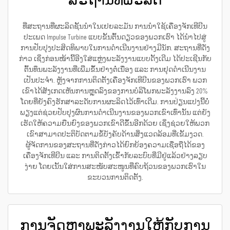
ສະຖານທີ່ຜະລິດ
ທີ່ສະຖານທີ່ຜະລິດຊັ້ນນຳໃນເຢຍລະມັນ ການນຳໃຊ້ເຄື່ອງຈັກເທີບີນ
ປະເພດ Impulse Turbine ແບບຂັ້ນຕົ້ນດຽວຂອງພວກເຮົາ ໄດ້ນຳໄປສູ່
ການປັບປຸງປະສິດທິພາບໃນການດຳເນີນງານຢ່າງມີນັກ. ສະຖານທີ່ດັ່ງ
ກ່າວ ເຊິ່ງກ່ອນໜ້ານີ້ອີງໃສ່ແຫຼ່ງພະລັງງານແບບດັ້ງເດີມ ໄດ້ປະເຊີນກັບ
ຕົ້ນທຶນພະລັງງານທີ່ເພີ່ມຂຶ້ນຢ່າງຕໍ່ເນື່ອງ ແລະ ການຢຸດດຳເນີນງານ
ເປັນປະຈຳ. ຫຼັງຈາກການຕິດຕັ້ງເຄື່ອງຈັກເທີບີນຂອງພວກເຮົາ ພວກ
ເຂົາໄດ້ສັງເກດເຫັນການຫຼຸດລົງຂອງການບໍລິໂພກພະລັງງານລົງ 20%
ໂດຍທີ່ຍັງຄົງຮັກສາລະດັບການຜະລິດໄວ້ເທົ່າເດີມ. ການປ່ຽນແປງນີ້ບໍ່
ພຽງແຕ່ຊ່ວຍປັບປຸງຜົນການດຳເນີນງານຂອງພວກເຂົາເທົ່ານັ້ນ ແຕ່ຍັງ
ເຮັດໃຫ້ຄວາມຍືນຍົງຂອງພວກເຂົາດີຂຶ້ນອີກດ້ວຍ ເຊິ່ງຊ່ວຍໃຫ້ພວກ
ເຂົາສາມາດປະຕິບັດຕາມຂໍ້ບັງຄັບດ້ານສິ່ງແວດລ້ອມທີ່ເຂັ້ມງວດ.
ຜູ້ຈັດການຂອງສະຖານທີ່ດັ່ງກ່າວໄດ້ຍົກຍ້ອງຄວາມເຊື່ອຖືໄດ້ຂອງ
ເຄື່ອງຈັກເທີບີນ ແລະ ການຕິດຕັ້ງເຂົ້າກັບລະບົບທີ່ມີຢູ່ແລ້ວຢ່າງລຽບ
ງ່າຍ ໂດຍເນັ້ນໃສ່ການສະໜັບສະໜູນທີ່ຄົບຖ້ວນຂອງພວກເຮົາໃນ
ຂະບວນການຕິດຕັ້ງ.
ການຈັດຫາພະລັງງານໃຫ້ກັບການ