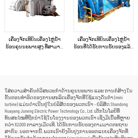
ເຄື່ອງຈັກເທີບິນເຄື່ອງໄຫຼ່ນ້ຳ
ເຄື່ອງຈັກເທີບິນເຄື່ອງໄຫຼ່ນ້ຳ
ຮ້ອນຄຸນນະພາບສູງ ທີ່ສາມາດ
ຮ້ອນທີ່ໄດ້ຮັບການຮັບຮອງແລ້ວ
ປັບແຕ່ງໄດ້ຕາມຄວາມ
ແລະ ຖືກບຳລຸງຮັກສາໃໝ່ຢ່າງ
ຕ້ອງການ 15MW, 20MW, 25MW,
ດີເລີດ ໃຊ້ແລ້ວ/ມືສອງ ຮວມທັງ
50MW, 70MW ສຳລັບວິທີແກ້ໄຂ
ເຄື່ອງຕົ້ມນ້ຳຮ້ອນ ສຳລັບການ
ດ້ານພະລັງງານໃນໂຮງງານ
ປ່ຽນພະລັງງານຄວາມຮ້ອນ
ເຄມີ ແລະ ໂຮງງານກົດເຄື່ອງ
ເປັນພະລັງງານໄຟຟ້າ
ໃສ່ຄວາມສຳຄັນຕໍ່ວິສະວະກຳດ້ານຄຸນນະພາບ ແລະ ການກໍ່ສ້າງໃນ
ຂັ້ນຕອນທຳອິດຂອງການຜະລິດເຄື່ອງຈັກທີ່ໃຊ້ແຮງດັນຕ່ຳ (mini
turbine) ແມ່ນດຳເນີນຢູ່ໃນບໍລິສັດຂອງພວກເຮົາ - ບໍລິສັດ Shandong
Huayang Juneng Electric Power Technology Co., Ltd. ເຕັກໂນໂລຍີທີ່
ທັນສະໄໝທີ່ຖືກນຳໃຊ້ໃນໂຮງງານຂອງພວກເຮົາ ເຊິ່ງມີເນື້ອທີ່ຫຼາຍ
ກວ່າ 62,000 ຕາລາງເມັດເທີ, ໄດ້ຮັບການຮັບຮອງຕາມມາດຕະຖານ
ສາກົນ. ນອກຈາກນີ້, ພວກເຮົາຍັງປັບປຸງການອອກແບບເຄື່ອງຈັກທີ່