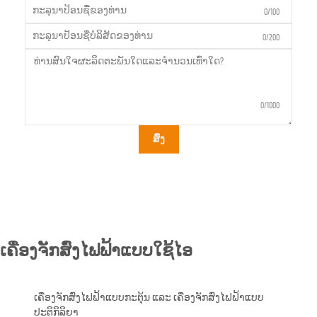
0/100
0/200
0/1000
ສົ່ງ
ເຄື່ອງຈັກສົ່ງໄຟຟ້າແບບໃຊ້ໄອ
ເຄື່ອງຈັກສົ່ງໄຟຟ້າແບບກະຕຸ້ນ ແລະ ເຄື່ອງຈັກສົ່ງໄຟຟ້າແບບ
ປະຕິກິລິຍາ