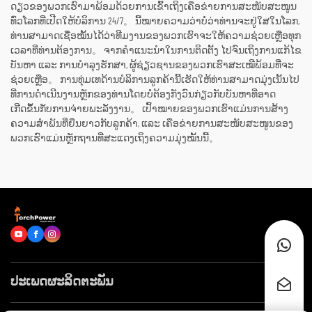
ດຽວຂອງພວກເຮົາມາພ້ອມດ້ວຍການເຂົ້າເຖິງເຄືອຂ່າຍການສະໜັບສະໜູນ
ທົ່ວໂລກທີ່ເປີດໃຫ້ບໍລິການ 24/7。 ນີ້ໝາຍຄວາມວ່າບໍ່ວ່າທ່ານຈະຢູ່ໃສໃນໂລກ,
ທ່ານສາມາດເຊື່ອໝັ້ນໄດ້ວ່າທີມງານຂອງພວກເຮົາຈະໃຫ້ຄວາມຊ່ວຍເຫຼືອທຸກ
ເວລາທີ່ທ່ານຕ້ອງການ。 ຈາກຄຳແນະນຳໃນການຕິດຕັ້ງ ໄປຈົນເຖິງການແກ້ໄຂ
ບັນຫາ ແລະ ການບໍາລຸງຮັກສາ, ຜູ້ຊ່ຽວຊານຂອງພວກເຮົາສະເໝີພ້ອມທີ່ຈະ
ຊ່ວຍເຫຼືອ。 ການທຸ່ມເທດ້ານບໍລິການລູກຄ້ານີ້ເຮັດໃຫ້ທ່ານສາມາດມຸ່ງເນັ້ນໄປ
ທີ່ການດຳເນີນງານຫຼັກຂອງທ່ານໂດຍບໍ່ຕ້ອງກັງວົນກ່ຽວກັບບັນຫາທີ່ອາດ
ເກີດຂຶ້ນກັບການຈ່າຍພະລັງງານ。 ເປົ້າໝາຍຂອງພວກເຮົາແມ່ນການສ້າງ
ຄວາມສຳພັນທີ່ຍືນຍາວກັບລູກຄ້າ, ແລະ ເຄືອຂ່າຍການສະໜັບສະໜູນຂອງ
ພວກເຮົາແມ່ນຫຼັກຖານທີ່ສະແດງເຖິງຄວາມມຸ່ງໝັ້ນນີ້。
ປະເພດຜະລິດຕະພັນ