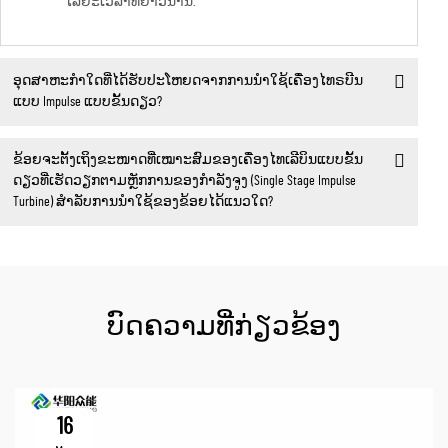
ໄລຍະເວລາທີ່ຍາວນານ.
ອຸດສາຫະກຳໃດທີ່ໄດ້ຮັບປະໂຫຍດຈາກການນຳໃຊ້ເຄື່ອງໄທຣບີນ
ແບບ Impulse ແບບຂັ້ນດຽວ?
ຂ້ອຍຈະຕັ້ງເຖິງຂະໜາດທີ່ເໝາະສົມຂອງເຄື່ອງໄທເລີບິນແບບຂັ້ນ
ດຽວທີ່ເຮັດວຽກຕາມຫຼັກການຂອງກຳລັງຈູງ (Single Stage Impulse
Turbine) ສຳລັບການນຳໃຊ້ຂອງຂ້ອຍໄດ້ແນວໃດ?
ບົດຄວາມທີ່ກ່ຽວຂ້ອງ
16