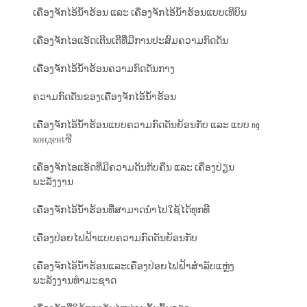
ເຄື່ອງຈັກໄອ້ນ້ຳຮ້ອນ ແລະ ເຄື່ອງຈັກໄອ້ນ້ຳຮ້ອນແບບເທີບິນ
ເຄື່ອງຈັກໄອແອັດເຕີນເຕີທີ່ມີການປະສົມຄວາມກົດດັນ
ເຄື່ອງຈັກໄອ້ນ້ຳຮ້ອນຄວາມກົດດັນກາງ
ຄວາມກົດດັນຂອງເຄື່ອງຈັກໄອ້ນ້ຳຮ້ອນ
ເຄື່ອງຈັກໄອ້ນ້ຳຮ້ອນແບບຄວາມກົດດັນຍ້ອນກັບ ແລະ ແບບ ng
конденเซີ
ເຄື່ອງຈັກໄອແອັດທີ່ມີຄວາມດັນກັບຄືນ ແລະ ເຄື່ອງປ່ຽນ
ພະລັງງານ
ເຄື່ອງຈັກໄອ້ນ້ຳຮ້ອນທີ່ສາມາດນຳໄປໃຊ້ໄດ້ທຸກທີ
ເຄື່ອງປ່ອຍໄຟຟ້າແບບຄວາມກົດດັນຍ້ອນກັບ
ເຄື່ອງຈັກໄອ້ນ້ຳຮ້ອນແລະເຄື່ອງປ່ອຍໄຟຟ້າສຳລັບແຫຼ່ງ
ພະລັງງານທຳມະຊາດ