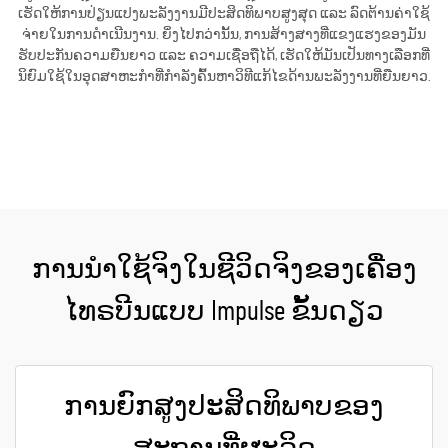
ເຮັດໃຫ້ການປ່ຽນແປງພະລັງງານມີປະສິດທິພາບສູງສຸດ ແລະ ລົດຕ້ານຄ່າໃຊ້
ຈ່າຍໃນການດຳເນີນງານ. ຍິ່ງໄປກວ່ານັ້ນ, ການສ້າງສາງທີ່ແຂງແຮງຂອງມັນ
ຮັບປະກັນຄວາມຍືນຍາວ ແລະ ຄວາມເຊື່ອຖືໄດ້, ເຮັດໃຫ້ມັນເປັນທາງເລືອກທີ່
ນິຍົມໃຊ້ໃນອຸດສາຫະກຳທີ່ກຳລັງຄົ້ນຫາວິທີແກ້ໄຂດ້ານພະລັງງານທີ່ຍືນຍາວ.
ຮັບເອົາລາຄາ
ການນຳໃຊ້ຈິງໃນຊີວິດຈິງຂອງເຄື່ອງ
ໄທຣບີນແບບ Impulse ຂັ້ນດຽວ
ການຍົກສູງປະສິດທິພາບຂອງ