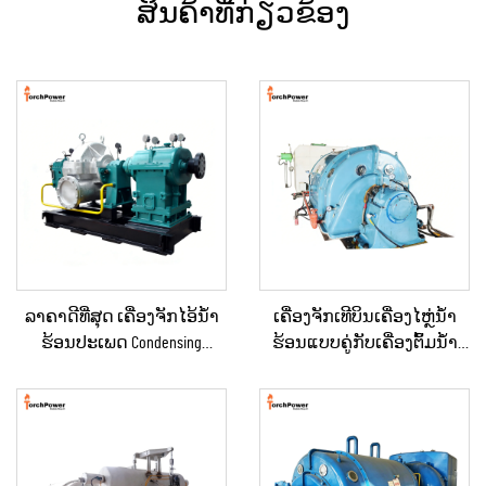
ສິນຄ້າທີ່ກ່ຽວຂ້ອງ
ລາຄາດີທີ່ສຸດ ເຄື່ອງຈັກໄອ້ນ້ຳ
ເຄື່ອງຈັກເທີບິນເຄື່ອງໄຫຼ່ນ້ຳ
ຮ້ອນປະເພດ Condensing
ຮ້ອນແບບຄູ່ກັບເຄື່ອງຕົ້ມນ້ຳ
ຂະໜາດ 10KW, 100KW, 250KW,
ຮ້ອນຄວາມດັນກັບຄືນ (Back
500KW, 1MW ສຳລັບການສະຫ
Pressure) ສອງຂັ້ນຕອນ 3MW-
ນອງພະລັງງານໃນ
10MW ໃໝ່/ໃຊ້ແລ້ວ ສຳລັບເຄື່ອງ
ອຸດສາຫະກຳ
ຜະລິດພະລັງງານໃນສະຖານີ
ພະລັງງານ