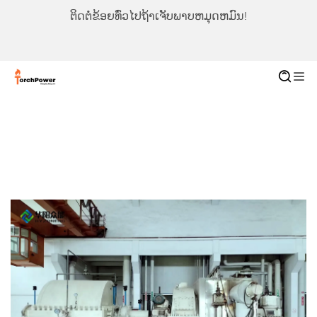
ຕິດຕໍ່ຂ້ອຍທົ່ວໄປຖ້າເຈັບພາບຫມຸດຫມົນ!