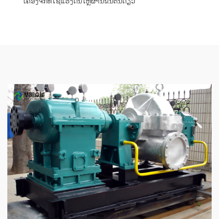
ເຄື່ອງຈັກທີ່ໃຊ້ແຮງດັນໄຫຼຜ່ານຂັ້ນຕົ້ນດຽວ