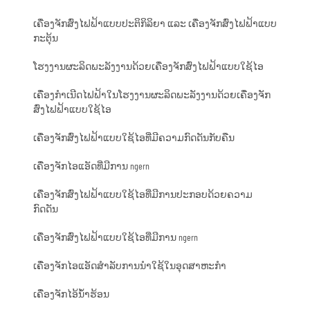
ເຄື່ອງຈັກສົ່ງໄຟຟ້າແບບປະຕິກິລິຍາ ແລະ ເຄື່ອງຈັກສົ່ງໄຟຟ້າແບບ
ກະຕຸ້ນ
ໂຮງງານຜະລິດພະລັງງານດ້ວຍເຄື່ອງຈັກສົ່ງໄຟຟ້າແບບໃຊ້ໄອ
ເຄື່ອງກຳເນີດໄຟຟ້າໃນໂຮງງານຜະລິດພະລັງງານດ້ວຍເຄື່ອງຈັກ
ສົ່ງໄຟຟ້າແບບໃຊ້ໄອ
ເຄື່ອງຈັກສົ່ງໄຟຟ້າແບບໃຊ້ໄອທີ່ມີຄວາມກົດດັນກັບຄືນ
ເຄື່ອງຈັກໄອແອັດທີ່ມີການ ngern
ເຄື່ອງຈັກສົ່ງໄຟຟ້າແບບໃຊ້ໄອທີ່ມີການປະກອບດ້ວຍຄວາມ
ກົດດັນ
ເຄື່ອງຈັກສົ່ງໄຟຟ້າແບບໃຊ້ໄອທີ່ມີການ ngern
ເຄື່ອງຈັກໄອແອັດສຳລັບການນຳໃຊ້ໃນອຸດສາຫະກຳ
ເຄື່ອງຈັກໄອ້ນ້ຳຮ້ອນ