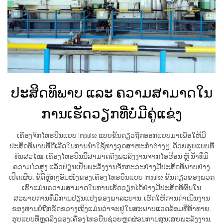
ປະສິດທິພາບ ແລະ ຄວາມສາມາດໃນ
ການເຮັດວຽກທີ່ບໍ່ມີຄູ່ແຂ່ງ
ເຄື່ອງຈັກໄທຣບີນແບບ Impulse ແບບຂັ້ນດຽວຖືກອອກແບບມາເພື່ອໃຫ້ມີ
ປະສິດທິພາບທີ່ດີເລີດໃນການນຳໃຊ້ທາງອຸດສາຫະກຳຕ່າງໆ. ດ້ວຍຮູບແບບທີ່
ທັນສະໄໝ, ເຄື່ອງໄທຣບີນນີ້ສາມາດດຶງພະລັງງານຈາກໄອຮ້ອນ ຫຼື ນ້ຳທີ່ມີ
ຄວາມໄວສູງ ແລ້ວປ່ຽນເປັນພະລັງງານຈັກກະວະຢ່າງມີປະສິດທິພາບຢ່າງ
ເປີດເຜີຍ. ຂໍ້ດີຫຼັກໆອັນໜຶ່ງຂອງເຄື່ອງໄທຣບີນແບບ Impulse ຂັ້ນດຽວຂອງພວກ
ເຮົາແມ່ນຄວາມສາມາດໃນການເຮັດວຽກໄດ້ຢ່າງມີປະສິດທິຜົນໃນ
ສະພາບການທີ່ມີການປ່ຽນແປງຂອງພາລະບານ, ເຮັດໃຫ້ການດຳເນີນງານ
ຂອງທ່ານບໍ່ຖືກຂັດຂວາງເຖິງແມ່ນວ່າຈະຢູ່ໃນສະພາບແວດລ້ອມທີ່ທ້າທາຍ.
ຮູບແບບທີ່ຫຼຸດລົງຂອງເຄື່ອງໄທຣບີນຊ່ວຍຫຼຸດຜ່ອນການສູນເສຍພະລັງງານ,