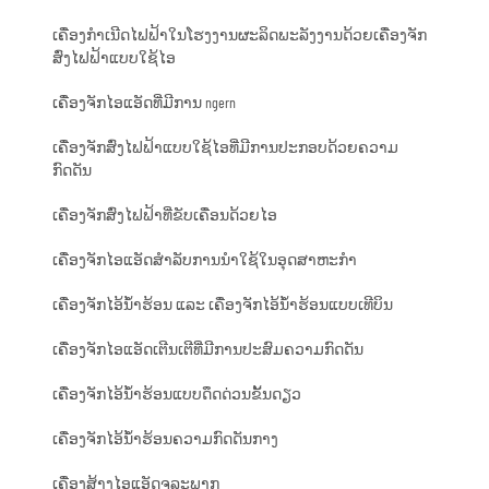
ເຄື່ອງກຳເນີດໄຟຟ້າໃນໂຮງງານຜະລິດພະລັງງານດ້ວຍເຄື່ອງຈັກ
ສົ່ງໄຟຟ້າແບບໃຊ້ໄອ
ເຄື່ອງຈັກໄອແອັດທີ່ມີການ ngern
ເຄື່ອງຈັກສົ່ງໄຟຟ້າແບບໃຊ້ໄອທີ່ມີການປະກອບດ້ວຍຄວາມ
ກົດດັນ
ເຄື່ອງຈັກສົ່ງໄຟຟ້າທີ່ຂັບເຄື່ອນດ້ວຍໄອ
ເຄື່ອງຈັກໄອແອັດສຳລັບການນຳໃຊ້ໃນອຸດສາຫະກຳ
ເຄື່ອງຈັກໄອ້ນ້ຳຮ້ອນ ແລະ ເຄື່ອງຈັກໄອ້ນ້ຳຮ້ອນແບບເທີບິນ
ເຄື່ອງຈັກໄອແອັດເຕີນເຕີທີ່ມີການປະສົມຄວາມກົດດັນ
ເຄື່ອງຈັກໄອ້ນ້ຳຮ້ອນແບບດຶດດ່ວນຂັ້ນດຽວ
ເຄື່ອງຈັກໄອ້ນ້ຳຮ້ອນຄວາມກົດດັນກາງ
ເຄື່ອງສ້າງໄອແອັດຈຸລະພາກ