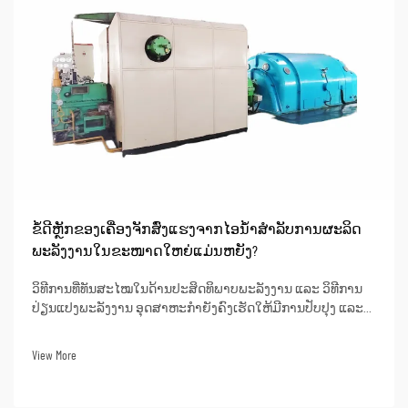
ຂໍ້ດີຫຼັກຂອງເຄື່ອງຈັກສົ່ງແຮງຈາກໄອນ້ຳສຳລັບການຜະລິດ
ພະລັງງານໃນຂະໜາດໃຫຍ່ແມ່ນຫຍັງ?
ວິທີການທີ່ທັນສະໄໝໃນດ້ານປະສິດທິພາບພະລັງງານ ແລະ ວິທີການ
ປ່ຽນແປງພະລັງງານ ອຸດສາຫະກຳຍັງຄົງເຮັດໃຫ້ມີການປັບປຸງ ແລະ
ອອກແບບຫນ່ວຍເຄື່ອງຈັກສູບໄອທີ່ມີຄວາມຮ້ອນສູງເຖິງຂີດຈຳກັດ
(super critical steam turbine units). ຫນ່ວຍເຫຼົ່ານີ້ສາມາດບັນລຸ
View More
ປະສິດທິພາບຄວາມຮ້ອນທີ່ດີເລີດເຖິງ 50% ຫຼື ສູງກວ່າເມື່ອໃຊ້ໃນການ
ຜະລິດພະລັງງານ. ນີ້ໝາຍຄວາມວ່າເມື່ອ...