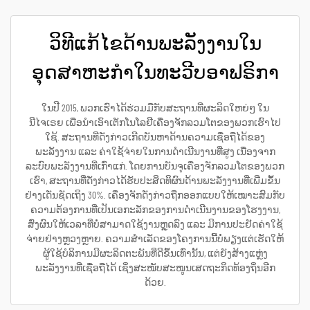
ວິທີແກ້ໄຂດ້ານພະລັງງານໃນ
ອຸດສາຫະກຳໃນທະວີບອາຟຣິກາ
ໃນປີ 2015, ພວກເຮົາໄດ້ຮ່ວມມືກັບສະຖານທີ່ຜະລິດໃຫຍ່ໆ ໃນ
ນີໄຈເຣຍ ເພື່ອນຳເອົາເຕັກໂນໂລຢີເຄື່ອງຈັກລວມໂຕຂອງພວກເຮົາໄປ
ໃຊ້. ສະຖານທີ່ດັ່ງກ່າວເກີດບັນຫາດ້ານຄວາມເຊື່ອຖືໄດ້ຂອງ
ພະລັງງານ ແລະ ຄ່າໃຊ້ຈ່າຍໃນການດຳເນີນງານທີ່ສູງ ເນື່ອງຈາກ
ລະບົບພະລັງງານທີ່ເກົ່າແກ່. ໂດຍການບັນຈຸເຄື່ອງຈັກລວມໂຕຂອງພວກ
ເຮົາ, ສະຖານທີ່ດັ່ງກ່າວໄດ້ຮັບປະສິດທິຜົນດ້ານພະລັງງານທີ່ເພີ່ມຂຶ້ນ
ຢ່າງເດັ່ນຊັດເຖິງ 30%. ເຄື່ອງຈັກດັ່ງກ່າວຖືກອອກແບບໃຫ້ເໝາະສົມກັບ
ຄວາມຕ້ອງການທີ່ເປັນເອກະລັກຂອງການດຳເນີນງານຂອງໂຮງງານ,
ສົ່ງຜົນໃຫ້ເວລາທີ່ບໍ່ສາມາດໃຊ້ງານຫຼຸດລົງ ແລະ ມີການປະຢັດຄ່າໃຊ້
ຈ່າຍຢ່າງຫຼວງຫຼາຍ. ຄວາມສຳເລັດຂອງໂຄງການນີ້ບໍ່ພຽງແຕ່ເຮັດໃຫ້
ຜູ້ໃຊ້ບໍລິການມີຜະລິດຕະພັນທີ່ດີຂຶ້ນເທົ່ານັ້ນ, ແຕ່ຍັງສ້າງແຫຼ່ງ
ພະລັງງານທີ່ເຊື່ອຖືໄດ້ ເຊິ່ງສະໜັບສະໜູນເສດຖະກິດທ້ອງຖິ່ນອີກ
ດ້ວຍ.