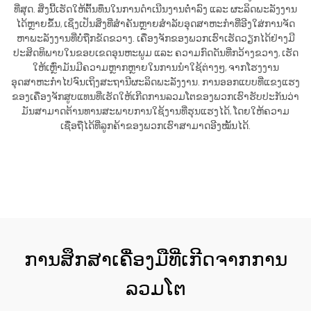
ທີ່ສຸດ. ສິ່ງນີ້ເຮັດໃຫ້ຕົ້ນທຶນໃນການດຳເນີນງານຕ່ຳລົງ ແລະ ຜະລິດພະລັງງານ
ໄດ້ຫຼາຍຂຶ້ນ, ເຊິ່ງເປັນສິ່ງທີ່ສຳຄັນຫຼາຍສຳລັບອຸດສາຫະກຳທີ່ອີງໃສ່ການຈັດ
ຫາພະລັງງານທີ່ບໍ່ຖືກຂັດຂວາງ. ເຄື່ອງຈັກຂອງພວກເຮົາເຮັດວຽກໄດ້ຢ່າງມີ
ປະສິດທິພາບໃນຂອບເຂດອຸນຫະພູມ ແລະ ຄວາມກົດດັນທີ່ກວ້າງຂວາງ, ເຮັດ
ໃຫ້ເຫຼົ່າມັນມີຄວາມຫຼາກຫຼາຍໃນການນຳໃຊ້ຕ່າງໆ, ຈາກໂຮງງານ
ອຸດສາຫະກຳໄປຈົນເຖິງສະຖານີຜະລິດພະລັງງານ. ການອອກແບບທີ່ແຂງແຮງ
ຂອງເຄື່ອງຈັກສູບແທນທີ່ເຮັດໃຫ້ເກີດການລວມໂຕຂອງພວກເຮົາຮັບປະກັນວ່າ
ມັນສາມາດຕ້ານທານສະພາບການໃຊ້ງານທີ່ຮຸນແຮງໄດ້, ໂດຍໃຫ້ຄວາມ
ເຊື່ອຖືໄດ້ທີ່ລູກຄ້າຂອງພວກເຮົາສາມາດອີງໝັ້ນໄດ້.
ຮັບເອົາລາຄາ
ການສຶກສາເຄື່ອງມືທີ່ເກີດຈາກການ
ລວມໂຕ