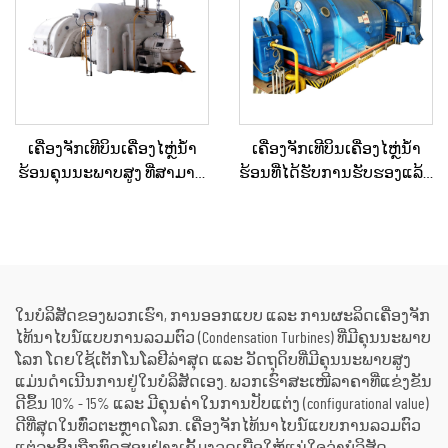
ພະລັງງານ
ເຄື່ອງຈັກເທີບິນເຄື່ອງໄຫຼ່ນ້ຳ
ເຄື່ອງຈັກເທີບິນເຄື່ອງໄຫຼ່ນ້ຳ
ຮ້ອນຄຸນນະພາບສູງ ທີ່ສາມາດ
ຮ້ອນທີ່ໄດ້ຮັບການຮັບຮອງແລ້ວ
ປັບແຕ່ງໄດ້ຕາມຄວາມ
ແລະ ຖືກບຳລຸງຮັກສາໃໝ່ຢ່າງ
ຕ້ອງການ 15MW, 20MW, 25MW,
ດີເລີດ ໃຊ້ແລ້ວ/ມືສອງ ຮວມທັງ
50MW, 70MW ສຳລັບວິທີແກ້ໄຂ
ເຄື່ອງຕົ້ມນ້ຳຮ້ອນ ສຳລັບການ
ດ້ານພະລັງງານໃນໂຮງງານ
ປ່ຽນພະລັງງານຄວາມຮ້ອນ
ເຄມີ ແລະ ໂຮງງານກົດເຄື່ອງ
ເປັນພະລັງງານໄຟຟ້າ
ໃນບໍລິສັດຂອງພວກເຮົາ, ການອອກແບບ ແລະ ການຜະລິດເຄື່ອງຈັກ
ໄທ້ນາໄບນ໌ແບບການລວມຕົວ (Condensation Turbines) ທີ່ມີຄຸນນະພາບ
ໂລກ ໂດຍໃຊ້ເຕັກໂນໂລຢີລ່າສຸດ ແລະ ວັດຖຸດິບທີ່ມີຄຸນນະພາບສູງ
ແມ່ນດຳເນີນການຢູ່ໃນບໍລິສັດເອງ. ພວກເຮົາສະເໜີລາຄາທີ່ແຂ່ງຂັນ
ດີຂຶ້ນ 10% - 15% ແລະ ມີຄຸນຄ່າໃນການປັບແຕ່ງ (configurational value)
ດີທີ່ສຸດໃນທົ່ວຕະຫຼາດໂລກ. ເຄື່ອງຈັກໄທ້ນາໄບນ໌ແບບການລວມຕົວ