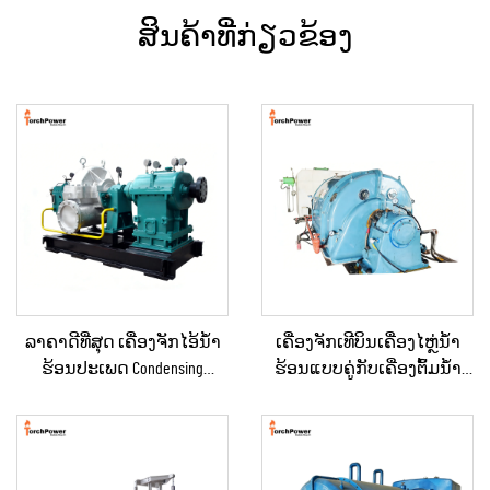
ສິນຄ້າທີ່ກ່ຽວຂ້ອງ
ລາຄາດີທີ່ສຸດ ເຄື່ອງຈັກໄອ້ນ້ຳ
ເຄື່ອງຈັກເທີບິນເຄື່ອງໄຫຼ່ນ້ຳ
ຮ້ອນປະເພດ Condensing
ຮ້ອນແບບຄູ່ກັບເຄື່ອງຕົ້ມນ້ຳ
ຂະໜາດ 10KW, 100KW, 250KW,
ຮ້ອນຄວາມດັນກັບຄືນ (Back
500KW, 1MW ສຳລັບການສະຫ
Pressure) ສອງຂັ້ນຕອນ 3MW-
ນອງພະລັງງານໃນ
10MW ໃໝ່/ໃຊ້ແລ້ວ ສຳລັບເຄື່ອງ
ອຸດສາຫະກຳ
ຜະລິດພະລັງງານໃນສະຖານີ