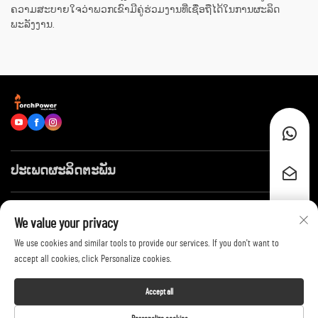
ຄວາມສະບາຍໃຈວ່າພວກເຂົາມີຄູ່ຮ່ວມງານທີ່ເຊື່ອຖືໄດ້ໃນການຜະລິດ
ພະລັງງານ.
ປະເພດຜະລິດຕະພັນ
ລິ້ງໄວໆ
We value your privacy
We use cookies and similar tools to provide our services. If you don't want to
ຕິດຕໍ່ພວກເຮົາ
accept all cookies, click Personalize cookies.
Accept all
Copyright © 2026 by Shandong Huayang Juneng Electric Power Technology