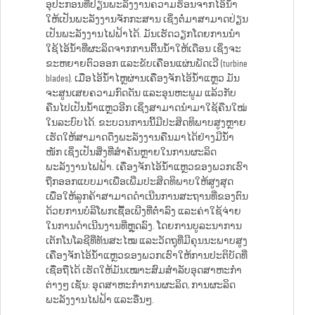
ອຸປະກອນທີ່ປ່ຽນພະລັງງານຄວາມຮ້ອນຈາກໄອ້ນ້ຳ
ໃຫ້ເປັນພະລັງງານຈັກກະສານ ເຊິ່ງຕໍ່ມາສາມາດປ່ຽນ
ເປັນພະລັງງານໄຟຟ້າໄດ້. ມັນເຮັດວຽກໂດຍການນຳ
ໃຊ້ໄອ້ນ້ຳທີ່ຜະລິດຈາກການຕີ້ນນ້ຳໃຫ້ເດືອນ ເຊິ່ງຈະ
ຂະຫຍາຍຕົວອອກ ແລະຂັບເຄື່ອນແຜ່ນພັດເວີ (turbine
blades). ເມື່ອໄອ້ນ້ຳໄຫຼຜ່ານເຄື່ອງຈັກໄອ້ນ້ຳແຫຼວ ມັນ
ຈະສູນເສຍຄວາມກົດດັນ ແລະອຸນຫະພູມ ແລ້ວກັບ
ຄືນໄປເປັນນ້ຳແຫຼວອີກ ເຊິ່ງສາມາດນຳມາໃຊ້ຄືນໃໝ່
ໃນລະບົບໄດ້. ຂະບວນການນີ້ມີປະສິດທິພາບສູງຫຼາຍ
ເຮັດໃຫ້ສາມາດດຶງພະລັງງານຄືນມາໄດ້ຢ່າງມີນ້ຳ
ໜັກ ເຊິ່ງເປັນສິ່ງທີ່ສຳຄັນຫຼາຍໃນການຜະລິດ
ພະລັງງານໄຟຟ້າ. ເຄື່ອງຈັກໄອ້ນ້ຳແຫຼວຂອງພວກເຮົາ
ຖືກອອກແບບມາເພື່ອເພີ່ມປະສິດທິພາບໃຫ້ສູງສຸດ
ເພື່ອໃຫ້ລູກຄ້າສາມາດດຳເນີນການສະຖານທີ່ຂອງຕົນ
ດ້ວຍການບໍລິໂພກເຊື້ອເພີງທີ່ຕ່ຳລົງ ແລະຄ່າໃຊ້ຈ່າຍ
ໃນການດຳເນີນງານທີ່ຫຼຸດລົງ. ໂດຍການບູລະນາການ
ເຕັກໂນໂລຊີທີ່ທັນສະໄໝ ແລະວັດຖຸທີ່ມີຄຸນນະພາບສູງ
ເຄື່ອງຈັກໄອ້ນ້ຳແຫຼວຂອງພວກເຮົາໃຫ້ການປະຕິບັດທີ່
ເຊື່ອຖືໄດ້ ເຮັດໃຫ້ມັນເໝາະສົມສຳລັບອຸດສາຫະກຳ
ຕ່າງໆ ເຊັ່ນ: ອຸດສາຫະກຳການຜະລິດ, ການຜະລິດ
ພະລັງງານໄຟຟ້າ ແລະອື່ນໆ.