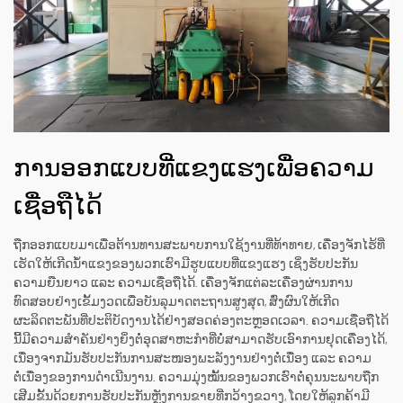
ການອອກແບບທີ່ແຂງແຮງເພື່ອຄວາມ
ເຊື່ອຖືໄດ້
ຖືກອອກແບບມາເພື່ອຕ້ານທານສະພາບການໃຊ້ງານທີ່ທ້າທາຍ, ເຄື່ອງຈັກໄຮ້ທີ່
ເຮັດໃຫ້ເກີດນ້ຳແຂງຂອງພວກເຮົາມີຮູບແບບທີ່ແຂງແຮງ ເຊິ່ງຮັບປະກັນ
ຄວາມຍືນຍາວ ແລະ ຄວາມເຊື່ອຖືໄດ້. ເຄື່ອງຈັກແຕ່ລະເຄື່ອງຜ່ານການ
ທົດສອບຢ່າງເຂັ້ມງວດເພື່ອບັນລຸມາດຕະຖານສູງສຸດ, ສົ່ງຜົນໃຫ້ເກີດ
ຜະລິດຕະພັນທີ່ປະຕິບັດງານໄດ້ຢ່າງສອດຄ່ອງຕະຫຼອດເວລາ. ຄວາມເຊື່ອຖືໄດ້
ນີ້ມີຄວາມສຳຄັນຢ່າງຍິ່ງຕໍ່ອຸດສາຫະກຳທີ່ບໍ່ສາມາດຮັບເອົາການຢຸດເຄື່ອງໄດ້,
ເນື່ອງຈາກມັນຮັບປະກັນການສະໜອງພະລັງງານຢ່າງຕໍ່ເນື່ອງ ແລະ ຄວາມ
ຕໍ່ເນື່ອງຂອງການດຳເນີນງານ. ຄວາມມຸ່ງໝັ້ນຂອງພວກເຮົາຕໍ່ຄຸນນະພາບຖືກ
ເສີມຂັ້ນດ້ວຍການຮັບປະກັນຫຼັງການຂາຍທີ່ກວ້າງຂວາງ, ໂດຍໃຫ້ລູກຄ້າມີ