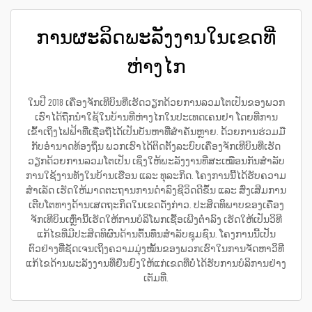
ການຜະລິດພະລັງງານໃນເຂດທີ່
ຫ່າງໄກ
ໃນປີ 2018 ເຄື່ອງຈັກເທີບິນທີ່ເຮັດວຽກດ້ວຍການລວມໂຕເປັນຂອງພວກ
ເຮົາໄດ້ຖືກນຳໃຊ້ໃນບ້ານທີ່ຫ່າງໄກໃນປະເທດເຄນຢາ ໂດຍທີ່ການ
ເຂົ້າເຖິງໄຟຟ້າທີ່ເຊື່ອຖືໄດ້ເປັນບັນຫາທີ່ສຳຄັນຫຼາຍ. ດ້ວຍການຮ່ວມມື
ກັບອຳນາດທ້ອງຖິ່ນ ພວກເຮົາໄດ້ຕິດຕັ້ງລະບົບເຄື່ອງຈັກເທີບິນທີ່ເຮັດ
ວຽກດ້ວຍການລວມໂຕເປັນ ເຊິ່ງໃຫ້ພະລັງງານທີ່ສະເໝືອນກັນສຳລັບ
ການໃຊ້ງານທັງໃນບ້ານເຮືອນ ແລະ ທຸລະກິດ. ໂຄງການນີ້ໄດ້ຮັບຄວາມ
ສຳເລັດ ເຮັດໃຫ້ມາດຕະຖານການດຳລົງຊີວິດດີຂຶ້ນ ແລະ ສົ່ງເສີມການ
ເຕີບໂຕທາງດ້ານເສດຖະກິດໃນເຂດດັ່ງກ່າວ. ປະສິດທິພາບຂອງເຄື່ອງ
ຈັກເທີບິນເຫຼົ່ານີ້ເຮັດໃຫ້ການບໍລິໂພກເຊື້ອເພີງຕ່ຳລົງ ເຮັດໃຫ້ເປັນວິທີ
ແກ້ໄຂທີ່ມີປະສິດທິຜົນດ້ານຕົ້ນທຶນສຳລັບຊຸມຊົນ. ໂຄງການນີ້ເປັນ
ຕົວຢ່າງທີ່ຊັດເຈນເຖິງຄວາມມຸ່ງໝັ້ນຂອງພວກເຮົາໃນການຈັດຫາວິທີ
ແກ້ໄຂດ້ານພະລັງງານທີ່ຍືນຍົງໃຫ້ແກ່ເຂດທີ່ບໍ່ໄດ້ຮັບການບໍລິການຢ່າງ
ເຕັມທີ່.