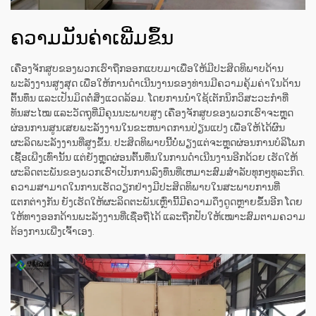
ຄວາມມັນຄ່າເພີ່ມຂຶ້ນ
ເຄື່ອງຈັກສູບຂອງພວກເຮົາຖືກອອກແບບມາເພື່ອໃຫ້ມີປະສິດທິພາບດ້ານ
ພະລັງງານສູງສຸດ ເພື່ອໃຫ້ການດຳເນີນງານຂອງທ່ານມີຄວາມຄຸ້ມຄ່າໃນດ້ານ
ຕົ້ນທຶນ ແລະເປັນມິດຕໍ່ສິ່ງແວດລ້ອມ. ໂດຍການນຳໃຊ້ເຕັກນິກວິສະວະກຳທີ່
ທັນສະໄໝ ແລະວັດຖຸທີ່ມີຄຸນນະພາບສູງ ເຄື່ອງຈັກສູບຂອງພວກເຮົາຈະຫຼຸດ
ຜ່ອນການສູນເສຍພະລັງງານໃນຂະຫນາດການປ່ຽນແປງ ເພື່ອໃຫ້ໄດ້ຜົນ
ຜະລິດພະລັງງານທີ່ສູງຂຶ້ນ. ປະສິດທິພາບນີ້ບໍ່ພຽງແຕ່ຈະຫຼຸດຜ່ອນການບໍລິໂພກ
ເຊື້ອເພີງເທົ່ານັ້ນ ແຕ່ຍັງຫຼຸດຜ່ອນຕົ້ນທຶນໃນການດຳເນີນງານອີກດ້ວຍ ເຮັດໃຫ້
ຜະລິດຕະພັນຂອງພວກເຮົາເປັນການລົງທຶນທີ່ເຫມາະສົມສຳລັບທຸກໆທຸລະກິດ.
ຄວາມສາມາດໃນການເຮັດວຽກຢ່າງມີປະສິດທິພາບໃນສະພາບການທີ່
ແຕກຕ່າງກັນ ຍັງເຮັດໃຫ້ຜະລິດຕະພັນເຫຼົ່ານີ້ມີຄວາມດຶງດູດຫຼາຍຂຶ້ນອີກ ໂດຍ
ໃຫ້ທາງອອກດ້ານພະລັງງານທີ່ເຊື່ອຖືໄດ້ ແລະຖືກປັບໃຫ້ເໝາະສົມຕາມຄວາມ
ຕ້ອງການເພີ່ງເຈົ້າເອງ.