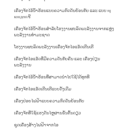
ເຄື່ອງຈັກໄອ້ນ້ຳຮ້ອນແບບຄວາມກົດດັນຍ້ອນກັບ ແລະ ແບບ ng
конденเซີ
ເຄື່ອງຈັກໄອ້ນ້ຳຮ້ອນສຳລັບໂຮງງານຜະລິດພະລັງງານຈາກແຫຼ່ງ
ພະລັງງານທຳມະຊາດ
ໂຮງງານຜະລິດພະລັງງານເຄື່ອງຈັກໄອແອັດເຕີນເຕີ
ເຄື່ອງຈັກໄອແອັດທີ່ມີຄວາມດັນກັບຄືນ ແລະ ເຄື່ອງປ່ຽນ
ພະລັງງານ
ເຄື່ອງຈັກໄອ້ນ້ຳຮ້ອນທີ່ສາມາດນຳໄປໃຊ້ໄດ້ທຸກທີ
ເຄື່ອງຈັກໄອແອັດເຕີນເຕີແບບດັ້ງເດີມ
ເຄື່ອງປ່ອຍໄຟຟ້າແບບຄວາມກົດດັນຍ້ອນກັບ
ເຄື່ອງຈັກທີ່ໃຊ້ແຮງດັນໄຫຼຜ່ານຂັ້ນຕົ້ນດຽວ
ຊຸດເຄື່ອງສ້າງໄຟຟ້າຈາກໄອ