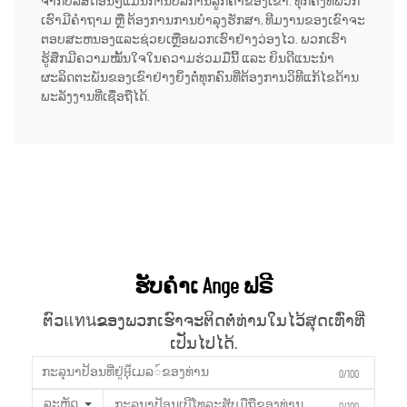
ຈາກບໍລິສັດອື່ນໆແມ່ນການບໍລິການລູກຄ້າຂອງເຂົາ. ທຸກຄັ້ງທີ່ພວກ
ເຮົາມີຄຳຖາມ ຫຼື ຕ້ອງການການບໍາລຸງຮັກສາ, ທີມງານຂອງເຂົາຈະ
ຕອບສະຫນອງແລະຊ່ວຍເຫຼືອພວກເຮົາຢ່າງວ່ອງໄວ. ພວກເຮົາ
ຮູ້ສຶກມີຄວາມໝັ້ນໃຈໃນຄວາມຮ່ວມມືນີ້ ແລະ ຍິນດີແນະນຳ
ຜະລິດຕະພັນຂອງເຂົາຢ່າງຍິ່ງຕໍ່ທຸກຄົນທີ່ຕ້ອງການວິທີແກ້ໄຂດ້ານ
ພະລັງງານທີ່ເຊື່ອຖືໄດ້.
ຮັບຄຳເ Ange ຟຣີ
ຕົວแทนຂອງພວກເຮົາຈະຕິດຕໍ່ທ່ານໃນໄວ້ສຸດເທົ່າທີ່
ເປັນໄປໄດ້.
0/100
ລະຫັດ
0/100