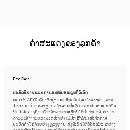
ຄຳສະແດງຂອງລູກຄ້າ
Floyd Glenn
ປະສິດທິພາບ ແລະ ການສະໜັບສະໜູນທີ່ດີເລີດ
ພວກເຮົາໄດ້ໃຊ້ເຄື່ອງຈັກສູບແທນທີ່ຜະລິດໂດຍ Shandong Huayang
Juneng ມາເປັນເວລາຫຼາຍກວ່າສາມປີແລ້ວ, ແລະ ຜົນການປະຕິບັດ
ນັ້ນດີເລີດຢ່າງຍິ່ງ. ເຄື່ອງຈັກສູບແທນເຫຼົ່ານີ້ໄດ້ປັບປຸງປະສິດທິພາບ
ດ້ານພະລັງງານຂອງພວກເຮົາຢ່າງມີນັກ, ສົ່ງຜົນໃຫ້ເກີດການ
ປະຢັດຄ່າໃຊ້ຈ່າຍຢ່າງຫຼວງຫຼາຍ. ສິ່ງທີ່ເຮັດໃຫ້ບໍລິສັດນີ້ແຕກຕ່າງ