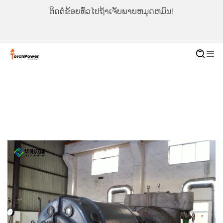
ຕິດຕໍ່ຂ້ອຍທົ່ວໄປຖ້າເຈັບພາບຫມຸດຫມົນ!