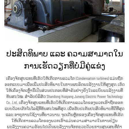
ປະສິດທິພາບ ແລະ ຄວາມສາມາດໃນ
ການເຮັດວຽກທີ່ບໍ່ມີຄູ່ແຂ່ງ
ເຄື່ອງຈັກສູບແທນທີ່ເຮັດໃຫ້ເກີດການລວມໂຕ (Condensation turbines) ແມ່ນຖືກ
ອອກແບບມາເພື່ອເພີ່ມປະສິດທິພາບໃນການຜະລິດພະລັງງານໃຫ້ສູງສຸດ, ເຮັດ
ໃຫ້ເຄື່ອງຈັກເຫຼົ່ານີ້ເປັນສ່ວນປະກອບທີ່ສຳຄັນຢ່າງຍິ່ງໃນລະບົບພະລັງງານທີ່
ທັນສະໄໝ. ສຳລັບບໍລິສັດ Shandong Huayang Juneng Electric Power Technology
Co., Ltd., ເຄື່ອງຈັກສູບແທນທີ່ເຮັດໃຫ້ເກີດການລວມໂຕຂອງພວກເຮົາຖືກອອກ
ແບບດ້ວຍເຕັກໂນໂລຊີທີ່ທັນສະໄໝທີ່ສຸດ, ເພື່ອຮັບປະກັນປະສິດທິພາບທີ່ດີທີ່ສຸດ
ແລະ ອາຍຸການໃຊ້ງານທີ່ຍາວນານ. ຈຸດເດັ່ນຫຼັກຂອງເຄື່ອງຈັກສູບແທນທີ່ເຮັດ
ໃຫ້ເກີດການລວມໂຕຂອງພວກເຮົາແມ່ນຄວາມສາມາດໃນການປ່ຽນ
ພະລັງງານຄວາມຮ້ອນໄປເປັນພະລັງງານຈັກກະວະດ້ວຍການສູນເສຍທີ່ຕ່ຳ