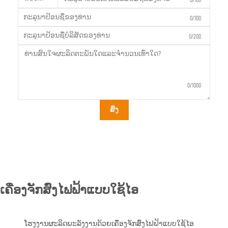
0/100
0/200
0/1000
ສົ່ງ
ເຄື່ອງຈັກສົ່ງໄຟຟ້າແບບໃຊ້ໄອ
ໂຮງງານຜະລິດພະລັງງານດ້ວຍເຄື່ອງຈັກສົ່ງໄຟຟ້າແບບໃຊ້ໄອ