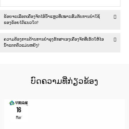
ຂ້ອຍຈະເລືອກເຄື່ອງຈັກໄອ້ນ້ຳແຫຼວທີ່ເໝາະສົມກັບການນຳໃຊ້
ຂອງຂ້ອຍໄດ້ແນວໃດ?
ຄວາມຕ້ອງການດ້ານການບຳລຸງຮັກສາເອງເຄື່ອງຈັກທີ່ເຮັດໃຫ້ໄອ
ນ້ຳແຕກຕົວແມ່ນຫຍັງ?
ບົດຄວາມທີ່ກ່ຽວຂ້ອງ
16
Mar