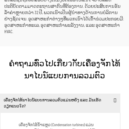
ແຕ່ລະຊິ້ນຖືກທົດສອບຢ່າງເຂັ້ມງວດເພື່ອໃຫ້ແນ່ໃຈວ່າບໍລິສັດ
ປະຕິບັດຕາມມາດຕະຖານສາກົນທີ່ຕ້ອງການ. ດ້ວຍປະສົບການອັນ
ລ້ຳຄ່າຫຼາຍກວ່າ 32 ປີ, ພວກເຮົາເປັນຜູ້ນຳທາງດ້ານການບໍລິການ
ຢ່າງຊັດເຈນ. ອຸດສາຫະກຳຕ່າງໆທີ່ພວກເຮົາໄດ້ເຂົ້າຮ່ວມປະກອບມີ:
ອຸດສາຫະກຳທະເລ, ອຸດສາຫະກຳພະລັງງານ, ແລະ ອຸດສາຫະກຳ
HVAC.
ຄຳຖາມທົ່ວໄປເກີ່ຍวกັບເຄື່ອງຈັກໄທ້
ນາໄບນ໌ແບບການລວມຕົວ
ເຄື່ອງຈັກໄທ້ນາໄບນ໌ແບບການລວມຕົວແມ່ນຫຍັງ ແລະ ມັນເຮັດ
ວຽກແນວໃດ?
ເຄື່ອງຈັກໄອ້ນ້ຳແຫຼວ (Condensation turbines) ແມ່ນ