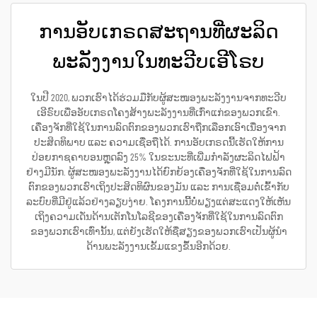
ການອັບເກຣດສະຖານທີ່ຜະລິດ
ພະລັງງານໃນທະວີບເອີໂຣບ
ໃນປີ 2020, ພວກເຮົາໄດ້ຮ່ວມມືກັບຜູ້ສະໜອງພະລັງງານຈາກທະວີບ
ເອີຣົບເພື່ອອັບເກຣດໂຄງສ້າງພະລັງງານທີ່ເກົ່າແກ່ຂອງພວກເຂົາ.
ເຄື່ອງຈັກທີ່ໃຊ້ໃນການລົດຕົກຂອງພວກເຮົາຖືກເລືອກເອົາເນື່ອງຈາກ
ປະສິດທິພາບ ແລະ ຄວາມເຊື່ອຖືໄດ້. ການອັບເກຣດນີ້ເຮັດໃຫ້ການ
ປ່ອຍກາຊຄາບອນຫຼຸດລົງ 25% ໃນຂະນະທີ່ເພີ່ມກຳລັງຜະລິດໄຟຟ້າ
ຢ່າງມີນັກ. ຜູ້ສະໜອງພະລັງງານໄດ້ຍົກຍ້ອງເຄື່ອງຈັກທີ່ໃຊ້ໃນການລົດ
ຕົກຂອງພວກເຮົາເຖິງປະສິດທິຜົນຂອງມັນ ແລະ ການເຊື່ອມຕໍ່ເຂົ້າກັບ
ລະບົບທີ່ມີຢູ່ແລ້ວຢ່າງລຽບງ່າຍ. ໂຄງການນີ້ບໍ່ພຽງແຕ່ສະແດງໃຫ້ເຫັນ
ເຖິງຄວາມເດັ່ນດ້ານເຕັກໂນໂລຊີຂອງເຄື່ອງຈັກທີ່ໃຊ້ໃນການລົດຕົກ
ຂອງພວກເຮົາເທົ່ານັ້ນ, ແຕ່ຍັງເຮັດໃຫ້ຊື່ສຽງຂອງພວກເຮົາເປັນຜູ້ນຳ
ດ້ານພະລັງງານເຂັ້ມແຂງຂຶ້ນອີກດ້ວຍ.