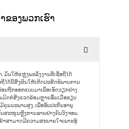
ນ້ຳຂອງພວກເຮົາ
 ມັນໃຫ້ແຫຼ່ງພະລັງງານທີ່ເຊື່ອຖືໄດ້
ຖືໄດ້ນີ້ສົ່ງຜົນໃຫ້ເກີດປະສິດທິພາບການ
້ຳຮ້ອນຖືກອອກແບບມາເພື່ອເຮັດວຽກຢ່າງ
ນມິດຕໍ່ສິ່ງແວດລ້ອມຫຼາຍຂຶ້ນເມື່ອທຽບ
ມີຄຸນນະພາບສູງ, ເພື່ອຮັບປະກັນອາຍຸ
ະໜັບສະໜູນຫຼັງການຂາຍຢ່າງຄົບວົງຈອນ,
ລູກຄ້າສາມາດມີຄວາມສະບາຍໃຈເພາະຮູ້