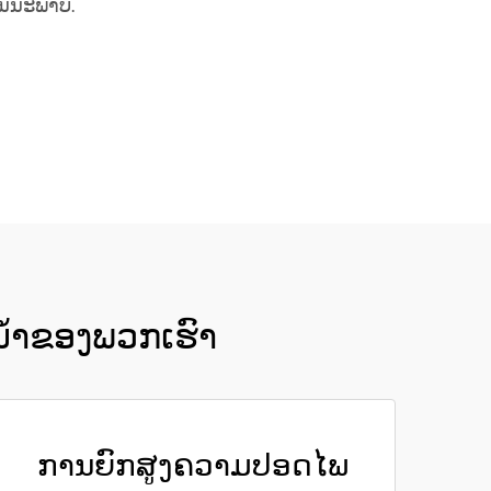
ຄຸນນະພາບ.
ນ້ຳຂອງພວກເຮົາ
ການຍົກສູງຄວາມປອດໄພ