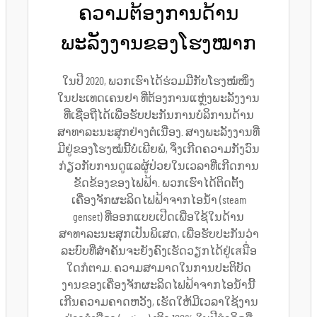
ຄວາມຕ້ອງການດ້ານ
ພະລັງງານຂອງໂຮງໝາກ
ໃນປີ 2020, ພວກເຮົາໄດ້ຮ່ວມມືກັບໂຮງໝໍໜຶ່ງ
ໃນປະເທດເຄນຢາ ທີ່ຕ້ອງການແຫຼ່ງພະລັງງານ
ທີ່ເຊື່ອຖືໄດ້ເພື່ອຮັບປະກັນການບໍລິການດ້ານ
ສາທາລະນະສຸກຢ່າງຕໍ່ເນື່ອງ. ສາງພະລັງງານທີ່
ມີຢູ່ຂອງໂຮງໝໍນີ້ບໍ່ເພີຍພໍ, ຈຶ່ງເກີດຄວາມກັງວົນ
ກ່ຽວກັບການດູແລຜູ້ປ່ວຍໃນເວລາທີ່ເກີດການ
ຂັດຂ້ອງຂອງໄຟຟ້າ. ພວກເຮົາໄດ້ຕິດຕັ້ງ
ເຄື່ອງຈັກຜະລິດໄຟຟ້າຈາກໄອນ້ຳ (steam
genset) ທີ່ອອກແບບເປີດເພື່ອໃຊ້ໃນດ້ານ
ສາທາລະນະສຸກເປັນພິເສດ, ເພື່ອຮັບປະກັນວ່າ
ລະບົບທີ່ສຳຄັນຈະຍັງຄົງເຮັດວຽກໄດ້ຢູ່ເสมື່ອ
ໃດກໍຕາມ. ຄວາມສາມາດໃນການປະຕິບັດ
ງານຂອງເຄື່ອງຈັກຜະລິດໄຟຟ້າຈາກໄອນ້ຳນີ້
ເກີນຄວາມຄາດຫວັງ, ເຮັດໃຫ້ມີເວລາໃຊ້ງານ