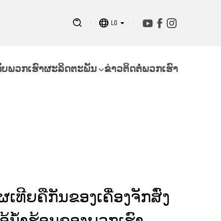
LO
ກັບພວກເຮົາ
ຜະລິດຕະພັນ
ຂ່າວ
ຕິດຕໍ່ພວກເຮົາ
ຜເທີຍຄືກັນຂອງເຄື່ອງຈັກສົ່ງ