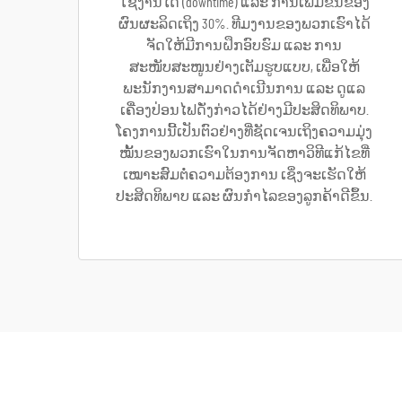
ໃຊ້ງານໄດ້ (downtime) ແລະ ການເພີ່ມຂຶ້ນຂອງ
ຜົນຜະລິດເຖິງ 30%. ທີມງານຂອງພວກເຮົາໄດ້
ຈັດໃຫ້ມີການຝຶກອົບຮົມ ແລະ ການ
ສະໜັບສະໜູນຢ່າງເຕັມຮູບແບບ, ເພື່ອໃຫ້
ພະນັກງານສາມາດດຳເນີນການ ແລະ ດູແລ
ເຄື່ອງປ່ອນໄຟດັ່ງກ່າວໄດ້ຢ່າງມີປະສິດທິພາບ.
ໂຄງການນີ້ເປັນຕົວຢ່າງທີ່ຊັດເຈນເຖິງຄວາມມຸ່ງ
ໝັ້ນຂອງພວກເຮົາໃນການຈັດຫາວິທີແກ້ໄຂທີ່
ເໝາະສົມຕໍ່ຄວາມຕ້ອງການ ເຊິ່ງຈະເຮັດໃຫ້
ປະສິດທິພາບ ແລະ ຜົນກຳໄລຂອງລູກຄ້າດີຂຶ້ນ.