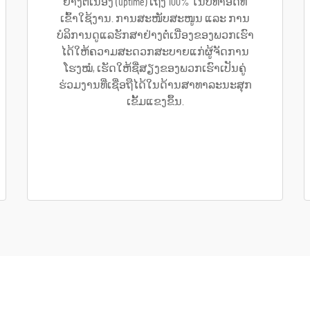
ຢ່າງຕໍ່ເນື່ອງ (uptime) ເຖິງ 100% ໃນປີທຳອິດທີ່
ເຂົ້າໃຊ້ງານ. ການສະໜັບສະໜູນ ແລະ ການ
ບໍລິການດູແລຮັກສາຢ່າງຕໍ່ເນື່ອງຂອງພວກເຮົາ
ໄດ້ໃຫ້ຄວາມສະດວກສະບາຍແກ່ຜູ້ຈັດການ
ໂຮງໝໍ, ເຮັດໃຫ້ຊື່ສຽງຂອງພວກເຮົາເປັນຄູ່
ຮ່ວມງານທີ່ເຊື່ອຖືໄດ້ໃນດ້ານສາທາລະນະສຸກ
ເຂັ້ມແຂງຂຶ້ນ.