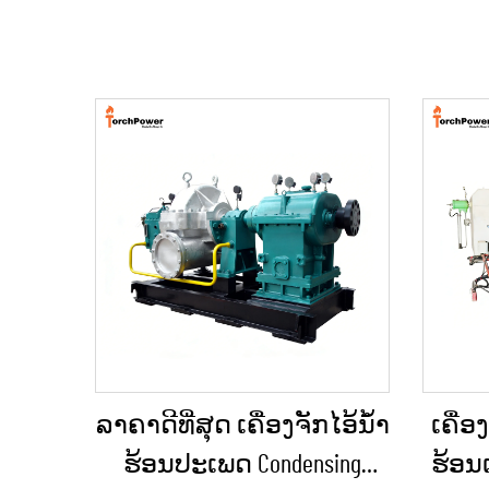
ລາຄາດີທີ່ສຸດ ເຄື່ອງຈັກໄອ້ນ້ຳ
ເຄື່ອ
ຮ້ອນປະເພດ Condensing
ຮ້ອນແ