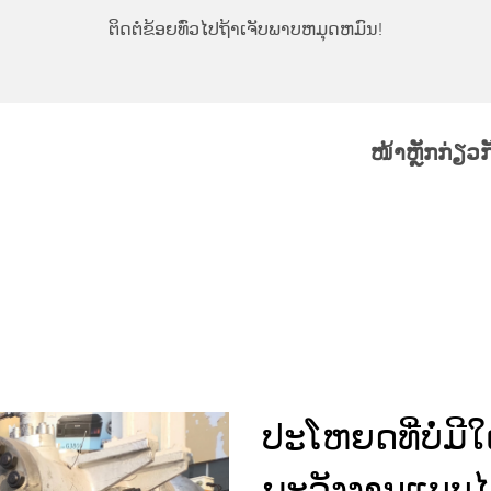
ຕິດຕໍ່ຂ້ອຍທົ່ວໄປຖ້າເຈັບພາບຫມຸດຫມົນ!
ໜ້າຫຼັກ
ກ່ຽວ
ປະໂຫຍດທີ່ບໍ່ມີໃ