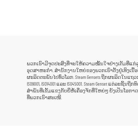
ຂະໜາດ 10KW, 100KW, 250KW,
ຮ້ອນ
500KW, 1MW ສຳລັບການສະຫ
Press
ນອງພະລັງງານໃນ
10MW
ອຸດສາຫະກຳ
ເຄື່
ສ
ພວກເຮົາມີຈຸດປະສົງທີ່ຈະໃຫ້ຄວາມໝັ້ນໃຈຢ່າງເຕັມທີ່ແກ
ອຸດສາຫະກຳ. ສຳນັກງານໃຫຍ່ຂອງພວກເຮົາຕັ້ງຢູ່ເທິງເນື້ອ
ຜະລິດຕະພັນໄປທົ່ວໂລກ. Steam Gensets ຖືກຜະລິດໃນແຖວ
ISO9001, ISO14001 ແລະ ISO45001. Steam Genset ແຕ່
ສຳພັນທີ່ເຂັ້ມແຂງກັບຍີ່ຫໍ້ເຄື່ອງຈັກທີ່ໃຫຍ່ໆ ຍັງເປັ
ທີ່ພວກເຮົາສະເໜີ.