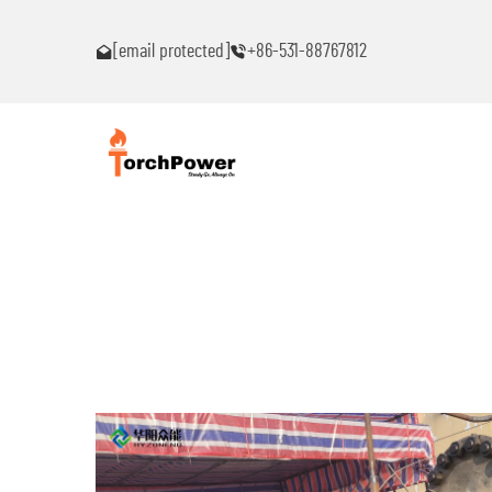
ົນ!
ຕິດຕໍ່ຂ້ອຍທົ່ວໄປຖ້າເຈັບພາບຫມຸດຫມົນ!
[email protected]
+86-531-88767812