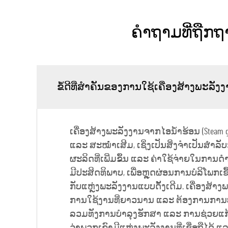
ຄຳຖາມທີ່ຖືກຖ
ຂໍ້ດີທີ່ສຳຄັນຂອງການໃຊ້ເຄື່ອງສ້າງພະລັ
ເຄື່ອງສ້າງພະລັງງານຈາກໄອນ້ຳຮ້ອນ (Steam ge
ແລະ ສະໝໍ່ຳເສີມ, ເຊິ່ງເປັນສິ່ງຈຳເປັນສຳລ
ຜະລິດທີ່ເພີ່ມຂຶ້ນ ແລະ ຄ່າໃຊ້ຈ່າຍໃນການດ
ມີປະສິດທິພາບ, ເພື່ອຫຼຸດຜ່ອນການບໍລິໂພກເຊ
ກັບແຫຼ່ງພະລັງງານແບບດັ້ງເດີມ. ເຄື່ອງສ້າ
ການໃຊ້ງານທີ່ຍາວນານ ແລະ ຕ້ອງການການບໍາ
ລວມທັງການບໍາລຸງຮັກສາ ແລະ ການຊ່ວຍແກ້