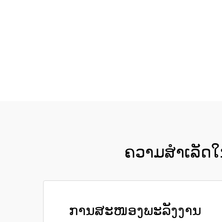
ຄວາມສຳເລັດໃນ
ການສະໜອງພະລັງງານ