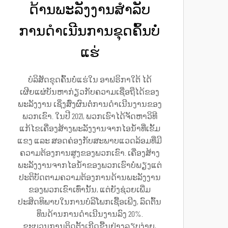
ດ້ານພະລັງງານສຳລັບ
ການດຳເນີນການຂຸດຄົ້ນບໍ່
ແຮ່
ບໍລິສັດຂຸດຄົ້ນບໍ່ແຮ່ໃນ ອາຟຣິກາໃຕ້ ໄດ້
ເຜີຍແຜ່ບັນຫາກ່ຽວກັບຄວາມເຊື່ອຖືໄດ້ຂອງ
ພະລັງງານ ເຊິ່ງສົ່ງຜົນຕໍ່ການດຳເນີນງານຂອງ
ພວກເຂົາ. ໃນປີ 2021, ພວກເຮົາໄດ້ຈັດຫາວິທີ
ແກ້ໄຂເຄື່ອງສ້າງພະລັງງານຈາກໄອນ້ຳທີ່ເຂັ້ມ
ແຂງ ແລະ ສອດຄ່ອງກັບສະພາບແວດລ້ອມທີ່ມີ
ຄວາມຕ້ອງການສູງຂອງພວກເຂົາ. ເຄື່ອງສ້າງ
ພະລັງງານຈາກໄອນ້ຳຂອງພວກເຮົາບໍ່ພຽງແຕ່
ປະຕິບັດຕາມຄວາມຕ້ອງການດ້ານພະລັງງານ
ຂອງພວກເຂົາເທົ່ານັ້ນ, ແຕ່ຍັງຊ່ວຍເພີ່ມ
ປະສິດທິພາບໃນການບໍລິໂພກເຊື້ອເພີງ, ລົດຕົ້ນ
ທຶນດ້ານການດຳເນີນງານລົງ 20%.
ຂະບວນການຕິດຕັ້ງເກີດຂື້ນຢ່າງລຽບງ່າຍ,