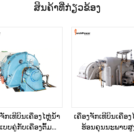
ສິນຄ້າທີ່ກ່ຽວຂ້ອງ
ງຈັກເທີບິນເຄື່ອງໄຫຼ່ນ້ຳ
ເຄື່ອງຈັກເທີບິນເຄື່ອງໄ
ບບຄູ່ກັບເຄື່ອງຕົ້ມນ້ຳ
ຮ້ອນຄຸນນະພາບສູງ 