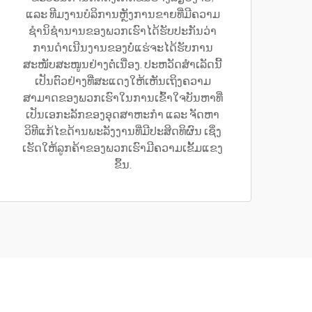
ແລະ ທີມງານບໍລິການຫຼັງການຂາຍທີ່ມີຄວາມ
ຊຳນິຊຳນານຂອງພວກເຮົາໄດ້ຮັບປະກັນວ່າ
ການດຳເນີນງານຂອງບໍ່ແຮ່ຈະໄດ້ຮັບການ
ສະໜັບສະໜູນຢ່າງຕໍ່ເນື່ອງ. ປະຫວັດສຳເລັດນີ້
ເປັນຕົວຢ່າງທີ່ສະແດງໃຫ້ເຫັນເຖິງຄວາມ
ສາມາດຂອງພວກເຮົາໃນການເຂົ້າໃຈບັນຫາທີ່
ເປັນເອກະລັກຂອງອຸດສາຫະກຳ ແລະ ຈັດຫາ
ວິທີແກ້ໄຂດ້ານພະລັງງານທີ່ມີປະສິດທິຜົນ ເຊິ່ງ
ເຮັດໃຫ້ລູກຄ້າຂອງພວກເຮົາມີຄວາມເຂັ້ມແຂງ
ຂຶ້ນ.