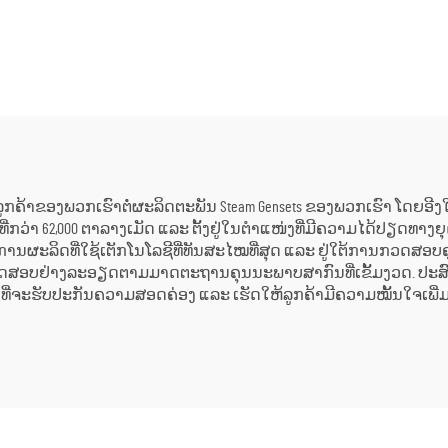
ຄວາມດັນກັບຄືນ (Back
ສາມາດປັບແຕ່ງໄດ້
ure) ສອງຂັ້ນຕອນ 3MW-
ຄວາມຕ້ອງການ 15MW, 
 ໃໝ່/ໃຊ້ແລ້ວ ສຳລັບ
25MW, 50MW, 70MW ສຳລ
ອງຜະລິດພະລັງງານໃນ
ແກ້ໄຂດ້ານພະລັງງ
ະຖານີພະລັງງານ
ໂຮງງານເຄມີ ແລະ ໂ
ກົດເຄື່ອງ
່ລູກຄ້າຂອງພວກເຮົາຕໍ່ຜະລິດຕະພັນ Steam Gensets ຂອງພວກເຮົາ ໂດຍອ
ທີ່ກວ່າ 62,000 ຕາລາງເມັດ ແລະ ຕັ້ງຢູ່ໃນຕຳແໜ່ງທີ່ມີຄວາມໄດ້ປຽດທາ
ການຜະລິດທີ່ໃຊ້ເຕັກໂນໂລຊີທີ່ທັນສະໄໝທີ່ສຸດ ແລະ ຢູ່ໃຕ້ການກວດສອບ
ລະຊິ້ນຖືກທົດສອບຢ່າງລະອຽດຕາມມາດຕະຖານຄຸນນະພາບສາກົນທີ່ເຂັ້ມງວດ
ນໂອກາດທີ່ຈະຮັບປະກັນຄວາມສອດຄ່ອງ ແລະ ເຮັດໃຫ້ລູກຄ້າມີຄວາມໝັ້ນໃຈເພ