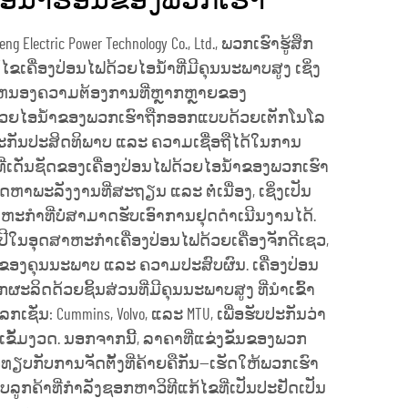
ອ້ນ້ຳຮ້ອນຂອງພວກເຮົາ
ng Electric Power Technology Co., Ltd., ພວກເຮົາຮູ້ສຶກ
ີແກ້ໄຂເຄື່ອງປ່ອນໄຟດ້ວຍໄອນ້ຳທີ່ມີຄຸນນະພາບສູງ ເຊິ່ງ
ຫນອງຄວາມຕ້ອງການທີ່ຫຼາກຫຼາຍຂອງ
ດ້ວຍໄອນ້ຳຂອງພວກເຮົາຖືກອອກແບບດ້ວຍເຕັກໂນໂລ
ັບປະກັນປະສິດທິພາບ ແລະ ຄວາມເຊື່ອຖືໄດ້ໃນການ
ທີ່ເດັ່ນຊັດຂອງເຄື່ອງປ່ອນໄຟດ້ວຍໄອນ້ຳຂອງພວກເຮົາ
ະລັງງານທີ່ສະຖຽນ ແລະ ຕໍ່ເນື່ອງ, ເຊິ່ງເປັນ
າຫະກຳທີ່ບໍ່ສາມາດຮັບເອົາການຢຸດດຳເນີນງານໄດ້.
ປີໃນອຸດສາຫະກຳເຄື່ອງປ່ອນໄຟດ້ວຍເຄື່ອງຈັກດີເຊວ,
ຂອງຄຸນນະພາບ ແລະ ຄວາມປະສົບຜົນ. ເຄື່ອງປ່ອນ
ະລິດດ້ວຍຊິ້ນສ່ວນທີ່ມີຄຸນນະພາບສູງ ທີ່ນຳເຂົ້າ
ລກເຊັ່ນ: Cummins, Volvo, ແລະ MTU, ເພື່ອຮັບປະກັນວ່າ
ຂັ້ມງວດ. ນອກຈາກນີ້, ລາຄາທີ່ແຂ່ງຂັນຂອງພວກ
ື່ອທຽບກັບການຈັດຕັ້ງທີ່ຄ້າຍຄືກັນ—ເຮັດໃຫ້ພວກເຮົາ
ັບລູກຄ້າທີ່ກຳລັງຊອກຫາວິທີແກ້ໄຂທີ່ເປັນປະຢັດເປັນ