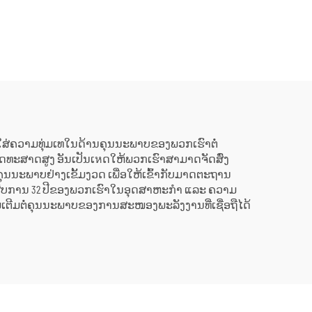
ຕາມ
ແລ້ວ ແລະ ຖືກບຳລຸງຮັກສາ
20MW,
ໃໝ່ຢ່າງດີເລີດ ໃຊ້ແລ້ວ/ມື
ັບວິທີ
ສອງ ຮວມທັງເຄື່ອງຕົ້ມນ້ຳ
ານໃນ
ຮ້ອນ ສຳລັບການປ່ຽນ
ຮງງານ
ພະລັງງານຄວາມຮ້ອນເປັນ
ພະລັງງານໄຟຟ້າ
ີງໃສ່ຄວາມທຸ່ມເທໃນດ້ານຄຸນນະພາບຂອງພວກເຮົາຕໍ່
ງຍຸດທະສາດສູງ ອັນເປັນເหດໃຫ້ພວກເຮົາສາມາດຈັດສົ່ງ
ຄຸນນະພາບຢ່າງເຂັ້ມງວດ ເພື່ອໃຫ້ເຂົ້າກັບມາດຕະຖານ
. ປະສົບການ 32 ປີຂອງພວກເຮົາໃນອຸດສາຫະກຳ ແລະ ຄວາມ
ີ່ມເຕີມຕໍ່ຄຸນນະພາບຂອງການສະໜອງພະລັງງານທີ່ເຊື່ອຖືໄດ້