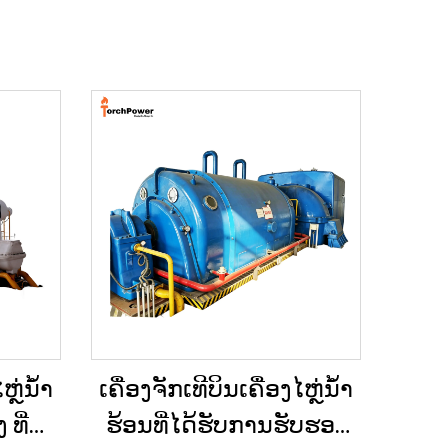
ຫຼ່ນ້ຳ
ເຄື່ອງຈັກເທີບິນເຄື່ອງໄຫຼ່ນ້ຳ
ທີ່
ຮ້ອນທີ່ໄດ້ຮັບການຮັບຮອງ