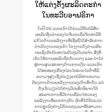
ໃຫ້ແຕ່ງຕັ້ງຜະລິດຕະກຳ
ໃນທະວີບອາຟຣິກາ
ໃນປີ 2018, ພວກເຮົາໄດ້ຮ່ວມມືກັບບໍລິສັດ
ຜະລິດຊັ້ນນຳຂອງໄນຈີເຣຍເພື່ອຈັດຫາວິທີ
ແກ້ໄຂດ້ານພະລັງງານທີ່ເຊື່ອຖືໄດ້ສຳລັບການ
ດຳເນີນງານຂອງເຂົາ. ໂຮງງານດັ່ງກ່າວເຄີຍ
ປະເຊີນກັບບັນຫາໄຟດັບຢູ່ເປັນປະຈຳ, ສິ່ງທີ່
ເຮັດໃຫ້ການຜະລິດຖືກຂັດຂວາງ ແລະ ນຳໄປ
ສູ່ການສູນເສຍທາງດ້ານການເງິນ. ພວກເຮົາ
ໄດ້ສະໜອງເຄື່ອງປ່ອນໄຟແບບໄອນ້ຳທີ່ມີ
ຄວາມຈຸສູງ ເຊິ່ງບໍ່ພຽງແຕ່ບໍລິຫານຄວາມ
ຕ້ອງການດ້ານພະລັງງານຂອງເຂົາເທົ່ານັ້ນ, ແຕ່
ຍັງເຮັດວຽກໄດ້ຢ່າງມີປະສິດທິພາບໃຕ້
ສະພາບການທີ່ມີການເຄື່ອນໄຫວຂອງ
ພະລັງງານທີ່ແຕກຕ່າງກັນ. ຜົນທີ່ໄດ້ຮັບແມ່ນ
ການຫຼຸດລົງຢ່າງມີນັກຂອງເວລາທີ່ບໍ່ສາມາດ