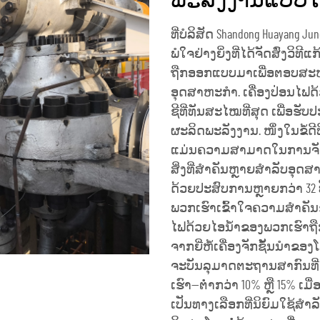
ພະລັງງານແບບໄ
ທີ່ບໍລິສັດ Shandong Huayang June
ພໍໃຈຢ່າງຍິ່ງທີ່ໄດ້ຈັດສົ່ງວິທ
ຖືກອອກແບບມາເພື່ອຕອບສະ
ອຸດສາຫະກຳ. ເຄື່ອງປ່ອນໄຟ
ຊີທີ່ທັນສະໄໝທີ່ສຸດ ເພື່ອຮ
ຜະລິດພະລັງງານ. ໜຶ່ງໃນຂໍ້ດີ
ແມ່ນຄວາມສາມາດໃນການຈັດຫາພ
ສິ່ງທີ່ສຳຄັນຫຼາຍສຳລັບອຸດສ
ດ້ວຍປະສົບການຫຼາຍກວ່າ 32 
ພວກເຮົາເຂົ້າໃຈຄວາມສຳຄັນ
ໄຟດ້ວຍໄອນ້ຳຂອງພວກເຮົາຖືກຜ
ຈາກຍີ່ຫໍ້ເຄື່ອງຈັກຊັ້ນນຳຂອງໂ
ຈະບັນລຸມາດຕະຖານສາກົນທີ່ເ
ເຮົາ—ຕ່ຳກວ່າ 10% ຫຼື 15% ເມ
ເປັນທາງເລືອກທີ່ນິຍົມໃຊ້ສຳລ