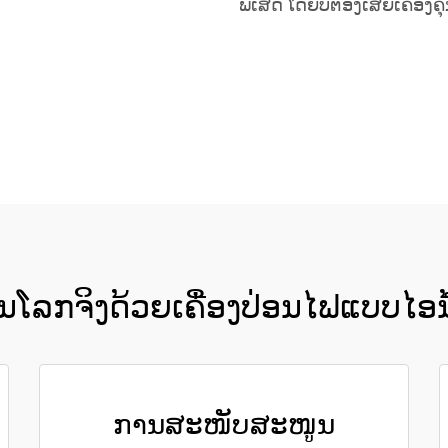
ພິເສດ ໂດຍບໍ່ຕ້ອງເສຍເຄື່ອງ
ຮັບເອົາລາຄາ
ໂລກຈິງດ້ວຍເຄື່ອງປ່ອນໄຟແບບໄອ
ການສະໜັບສະໜູນ