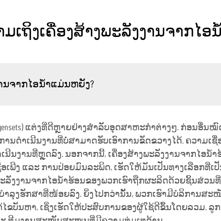
າມເຖິງເຄື່ອງສ້າງພະລັງງານຈາກໄອ
ງງານຈາກໄອນ້ຳແມ່ນຫຍັງ?
nsets) ແຕ່ງທີ່ດີຫຼາຍຢ່າງສຳລັບອຸດສາຫະກຳຕ່າງໆ. ກ່ອນອື່ນໝົດ,
ັບການດຳເນີນງານທີ່ບໍ່ສາມາດຮັບເອົາການຂັດຂວາງໄດ້. ຄວາມເຊື່ອ
ຳເນີນງານທີ່ຫຼຸດລົງ. ນອກຈາກນີ້, ເຄື່ອງສ້າງພະລັງງານຈາກໄອນ
ື້ອເພີງ ແລະ ການປ່ອຍມົນລະພິດ, ເຮັດໃຫ້ມັນເປັນທາງເລືອກທີ່ເປັ
ງພະລັງງານຈາກໄອນ້ຳຮ້ອນຂອງພວກເຮົາຖືກຜະລິດດ້ວຍຊິ້ນສ່ວນທີ່
ລຸງຮັກສາທີ່ໜ້ອຍລົງ. ຍິ່ງໄປກວ່ານັ້ນ, ພວກເຮົາມີບໍລິການສ
ໄຂບັນຫາ, ເຊິ່ງເຮັດໃຫ້ປະສົບການຂອງຜູ້ໃຊ້ດີຂຶ້ນໂດຍລວມ. 