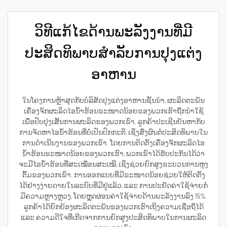
ວິທີແກ້ໄຂດ້ານພະລັງງານທີ່ມີ
ປະສິດທິພາບສຳລັບການປຸງແຕ່ງ
ອາຫານ
ໃນໂຄງການຫຼ້າສຸດກັບບໍລິສັດປຸງແຕ່ງອາຫານຊັ້ນນຳ, ຜະລິດຕະພັນ
ເຄື່ອງຈັກຜະລິດໄອນ້ຳຮ້ອນຂະໜາດນ້ອຍຂອງພວກເຮົາຖືກນຳໃຊ້
ເພື່ອປັບປຸງເສັ້ນການຜະລິດຂອງພວກເຂົາ. ລູກຄ້າປະເຊີນບັນຫາກັບ
ການຈັດຫາໄອນ້ຳຮ້ອນທີ່ບໍ່ເປັນປົກກະຕິ, ເຊິ່ງສົ່ງຜົນຕໍ່ປະສິດທິພາບໃນ
ການດຳເນີນງານຂອງພວກເຂົາ. ໂດຍການຕິດຕັ້ງເຄື່ອງຈັກຜະລິດໄອ
ນ້ຳຮ້ອນຂະໜາດນ້ອຍຂອງພວກເຮົາ, ພວກເຂົາໄດ້ຮັບປະກັນໄດ້ວ່າ
ຈະມີໄອນ້ຳຮ້ອນທີ່ສະເໝືອນສະເໝີ, ເຊິ່ງຊ່ວຍຍົກສູງຂະບວນການຫຸງ
ຕົ້ມຂອງພວກເຂົາ. ການອອກແບບທີ່ມີຂະໜາດນ້ອຍຊ່ວຍໃຫ້ຕິດຕັ້ງ
ໄດ້ຢ່າງງ່າຍດາຍໃນລະບົບທີ່ມີຢູ່ແລ້ວ, ແລະ ການປະຢັດຄ່າໃຊ້ຈ່າຍກໍ
ມີຄວາມຫຼາງຫຼວງ, ໂດຍຫຼຸດຜ່ອນຄ່າໃຊ້ຈ່າຍດ້ານພະລັງງານລົງ 15%.
ລູກຄ້າໄດ້ຍົກຍ້ອງຜະລິດຕະພັນຂອງພວກເຮົາເຖິງຄວາມເຊື່ອຖືໄດ້
ແລະ ຄວາມດີໃຈທີ່ເກີດຈາກການຍົກສູງປະສິດທິພາບໃນການຜະລິດ