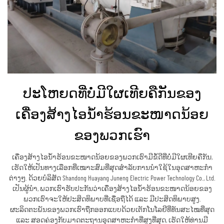
ປະໂຫຍດທີ່ບໍ່ມີໃຜເທີຍຄືກັນຂອງ
ເຄື່ອງສ້າງໄອນ້ຳຮ້ອນຂະໜາດນ້ອຍ
ຂອງພວກເຮົາ
ເຄື່ອງສ້າງໄອນ້ຳຮ້ອນຂະໜາດນ້ອຍຂອງພວກເຮົາມີຂໍ້ດີທີ່ບໍ່ມີໃຜເທີຍຄືກັນ,
ເຮັດໃຫ້ເປັນທາງເລືອກທີ່ເໝາະສົມທີ່ສຸດສຳລັບການນຳໃຊ້ໃນອຸດສາຫະກຳ
ຕ່າງໆ. ດ້ວຍບໍລິສັດ Shandong Huayang Juneng Electric Power Technology Co., Ltd.
ເປັນຜູ້ນຳ, ພວກເຮົາຮັບປະກັນວ່າເຄື່ອງສ້າງໄອນ້ຳຮ້ອນຂະໜາດນ້ອຍຂອງ
ພວກເຮົາຈະໃຫ້ປະສິດທິພາບທີ່ເຊື່ອຖືໄດ້ ແລະ ມີປະສິດທິພາບສູງ.
ຜະລິດຕະພັນຂອງພວກເຮົາຖືກອອກແບບດ້ວຍເຕັກໂນໂລຢີທີ່ທັນສະໄໝທີ່ສຸດ
ແລະ ສອດຄ່ອງກັບມາດຕະຖານອຸດສາຫະກຳທີ່ສູງທີ່ສຸດ, ເຮັດໃຫ້ທ່ານມີ