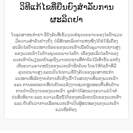
ວິທີແກ້ໄຂທີ່ຍືນຍົງສຳລັບການ
ຜະລິດຢາ
ໃນອຸດສາຫະກຳຢາ ຂໍ້ບັງຄັບທີ່ເຂັ້ມງວດຕໍ່ຄຸນນະພາບຂອງໄອນ້ຳແມ່ນ
ມີຄວາມສຳຄັນຢ່າງຍິ່ງ. ບໍລິສັດຜະລິດຢາແຫ່ງໜຶ່ງໄດ້ຂໍໃຊ້ເຄື່ອງ
ຜະລິດໄອນ້ຳຂະໜາດນ້ອຍຂອງພວກເຮົາເພື່ອບັນລຸມາດຕະຖານສູງ
ຂອງພວກເຂົາໃນດ້ານຄຸນນະພາບໄອນ້ຳ. ເຄື່ອງຜະລິດໄອນ້ຳຂອງ
ພວກເຮົາບໍ່ພຽງແຕ່ບັນລຸເຖິງມາດຕະຖານທີ່ກຳນົດໄວ້ເທົ່ານັ້ນ ແຕ່ຍັງ
ເກີນຄວາມຄາດຫວັງຂອງພວກເຂົາອີກດ້ວຍ ໂດຍໃຫ້ໄອນ້ຳທີ່ມີ
ຄຸນນະພາບສູງ ແລະເປັນໄປຕາມຂໍ້ບັງຄັບຂອງອຸດສາຫະກຳ.
ຂະໜາດທີ່ເລັກງ່າຍຕໍ່ການຕິດຕັ້ງເຂົ້າໃນສະຖານທີ່ຂອງພວກເຂົາ
ແລະ ການອອກແບບທີ່ປະຢັດພະລັງງານຊ່ວຍຫຼຸດຜ່ອນຕົ້ນທຶນດ້ານ
ການດຳເນີນງານຂອງພວກເຂົາ. ລູກຄ້າໄດ້ສະແດງຄວາມພໍໃຈຕໍ່
ປະສິດທິພາບ ແລະ ຄວາມເຊື່ອຖືໄດ້ຂອງຜະລິດຕະພັນຂອງພວກເຮົາ
ແລະ ຍືນຢັນວ່າການເລືອກພວກເຮົາເປັນຜູ້ສະໜອງຂອງພວກເຂົາ
ແມ່ນຖືກຕ້ອງ.