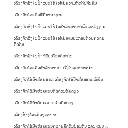
ເຄື່ອງຈັກສົ່ງໄຟຟ້າແບບໃຊ້ໄອທີ່ມີຄວາມກົດດັນກັບຄືນ
ເຄື່ອງຈັກໄອແອັດທີ່ມີການ ngern
ເຄື່ອງຈັກສົ່ງໄຟຟ້າແບບໃຊ້ໄອສຳລັບການຜະລິດພະລັງງານ
ເຄື່ອງຈັກສົ່ງໄຟຟ້າແບບໃຊ້ໄອທີ່ມີການປະກອບດ້ວຍຄວາມ
ກົດດັນ
ເຄື່ອງຈັກສົ່ງໄຟຟ້າທີ່ຂັບເຄື່ອນດ້ວຍໄອ
ເຄື່ອງຈັກໄອແອັດສຳລັບການນຳໃຊ້ໃນອຸດສາຫະກຳ
ເຄື່ອງຈັກໄອ້ນ້ຳຮ້ອນ ແລະ ເຄື່ອງຈັກໄອ້ນ້ຳຮ້ອນແບບເທີບິນ
ເຄື່ອງຈັກໄອ້ນ້ຳຮ້ອນແບບດຶດດ່ວນຂັ້ນດຽວ
ເຄື່ອງຈັກໄອ້ນ້ຳຮ້ອນຄວາມກົດດັນກາງ
ເຄື່ອງສ້າງໄອແອັດຈຸລະພາກ
ເຄື່ອງຈັກໄອ້ນ້ຳຮ້ອນແບບຄວາມກົດດັນຍ້ອນກັບ ແລະ ແບບ ng