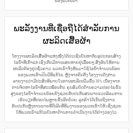
ຂອງພວກເຂົາ.
ພະລັງງານທີ່ເຊື່ອຖືໄດ້ສຳລັບການ
ຜະລິດເສື້ອຜ້າ
ໂຮງງານຜະລິດເສື້ອຜ້າແຫ່ງໜຶ່ງໄດ້ປະເຊີນບັນຫາກັບອຸປະກອນສ້າງ
ໄອນ້ຳທີ່ເກົ່າແກ່ ເຊິ່ງເກີດມີການເສຍຫາຍຢູ່ເລື້ອຍໆ ສົ່ງຜົນໃຫ້ການ
ຜະລິດຕ້ອງຢຸດຊົ່ວຄາວ. ພວກເຂົາຈຶ່ງຫັນມາໃຊ້ໄອນ້ຳຈຳນວນນ້ອຍ
ຂອງພວກເຮົາເປັນວິທີແກ້ໄຂ. ຫຼັງຈາກຕິດຕັ້ງ ໂຮງງານດັ່ງກ່າວ
ລາຍງານວ່າມີປະສິດທິພາບໃນການຜະລິດເພີ່ມຂຶ້ນ 30% ເນື່ອງຈາກ
ການຈັດຫາໄອນ້ຳທີ່ສະເໝືອນກັນ. ຄຸນສົມບັດດ້ານຄວາມປອດໄພຂັ້ນ
ສູງຂອງໄອນ້ຳຈຳນວນນ້ອຍຍັງຊ່ວຍຮັບປະກັນສະພາບແວດລ້ອມການ
ເຮັດວຽກທີ່ປອດໄພຫຼາຍຂຶ້ນອີກດ້ວຍ. ລູກຄ້າໄດ້ເນັ້ນເຖິງການ
ຮັບປະກັນຫຼັງການຂາຍທີ່ດີເລີດທີ່ທີມງານຂອງພວກເຮົາໃຫ້ ເຊິ່ງຊ່ວຍ
ໃຫ້ພວກເຂົາແກ້ໄຂບັນຫາດ້ານການດຳເນີນງານໄດ້ຢ່າງວ່ອງໄວ.