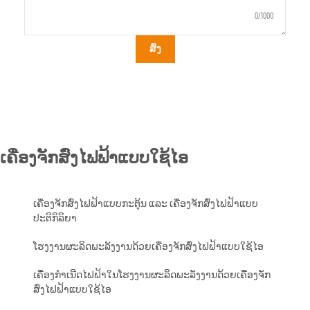
0/1000
ສົ່ງ
ເຄື່ອງຈັກສົ່ງໄຟຟ້າແບບໃຊ້ໄອ
ເຄື່ອງຈັກສົ່ງໄຟຟ້າແບບກະຕຸ້ນ ແລະ ເຄື່ອງຈັກສົ່ງໄຟຟ້າແບບ
ປະຕິກິລິຍາ
ໂຮງງານຜະລິດພະລັງງານດ້ວຍເຄື່ອງຈັກສົ່ງໄຟຟ້າແບບໃຊ້ໄອ
ເຄື່ອງກຳເນີດໄຟຟ້າໃນໂຮງງານຜະລິດພະລັງງານດ້ວຍເຄື່ອງຈັກ
ສົ່ງໄຟຟ້າແບບໃຊ້ໄອ