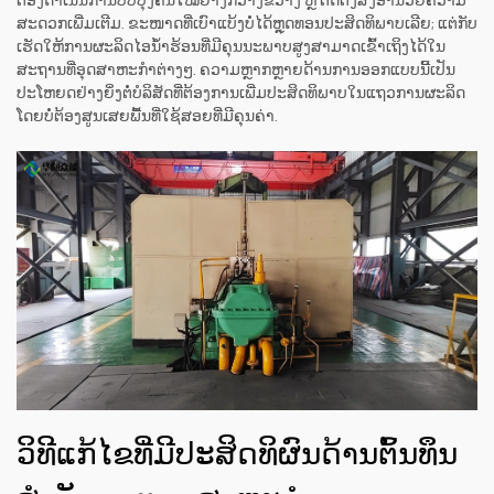
ຕ້ອງດຳເນີນການປັບປຸງຄືນໃໝ່ຢ່າງກວ້າງຂວາງ ຫຼື ຕິດຕັ້ງສິ່ງອຳນວຍຄວາມ
ສະດວກເພີ່ມເຕີມ. ຂະໜາດທີ່ເບົາແບ້ງບໍ່ໄດ້ຫຼຸດທອນປະສິດທິພາບເລີຍ; ແຕ່ກັບ
ເຮັດໃຫ້ການຜະລິດໄອນ້ຳຮ້ອນທີ່ມີຄຸນນະພາບສູງສາມາດເຂົ້າເຖິງໄດ້ໃນ
ສະຖານທີ່ອຸດສາຫະກຳຕ່າງໆ. ຄວາມຫຼາກຫຼາຍດ້ານການອອກແບບນີ້ເປັນ
ປະໂຫຍດຢ່າງຍິ່ງຕໍ່ບໍລິສັດທີ່ຕ້ອງການເພີ່ມປະສິດທິພາບໃນແຖວການຜະລິດ
ໂດຍບໍ່ຕ້ອງສູນເສຍພື້ນທີ່ໃຊ້ສອຍທີ່ມີຄຸນຄ່າ.
ວິທີແກ້ໄຂທີ່ມີປະສິດທິຜົນດ້ານຕົ້ນທຶນ