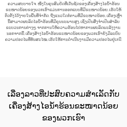
ຄວາມສະບາຍໃຈ. ໜຶ່ງໃນຄຸນສົມບັດທີ່ເດັ່ນຊັດຂອງເຄື່ອງສ້າງໄອນ້ຳຮ້ອນ
ຂະໜາດນ້ອຍຂອງພວກເຮົາແມ່ນການອອກແບບທີ່ມີຂະໜາດນ້ອຍ, ເຮັດໃຫ້
ຕິດຕັ້ງໄດ້ງ່າຍໃນພື້ນທີ່ຈຳກັດ. ຖືງແນວໃດກໍຕາມທີ່ມີຂະໜາດນ້ອຍ, ເຄື່ອງເຫຼົ່າ
ນີ້ສາມາດຜະລິດໄອນ້ຳຮ້ອນທີ່ມີຄຸນນະພາບສູງ, ເຊິ່ງເປັນສິ່ງຈຳເປັນສຳລັບ
ຂະບວນການຕ່າງໆ, ຈາກການໃຫ້ຄວາມຮ້ອນໄປຫາການຜະລິດພະລັງງານ.
ນອກຈາກນີ້, ເຄື່ອງສ້າງໄອນ້ຳຮ້ອນຂະໜາດນ້ອຍຂອງພວກເຮົາຍັງມີລະບົບ
ຄວາມປອດໄພທີ່ທັນສະໄໝ, ເຮັດໃຫ້ການດຳເນີນງານມີຄວາມປອດໄພຢູ່ເสมີ.
ຮັບເອົາລາຄາ
ເລື່ອງລາວທີ່ປະສົບຄວາມສຳເລັດກັບ
ເຄື່ອງສ້າງໄອນ້ຳຮ້ອນຂະໜາດນ້ອຍ
ຂອງພວກເຮົາ