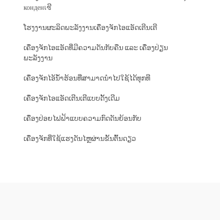
конденเซີ
ໂຮງງານຜະລິດພະລັງງານເຄື່ອງຈັກໄອແອັດເຕີນເຕີ
ເຄື່ອງຈັກໄອແອັດທີ່ມີຄວາມດັນກັບຄືນ ແລະ ເຄື່ອງປ່ຽນ
ພະລັງງານ
ເຄື່ອງຈັກໄອ້ນ້ຳຮ້ອນທີ່ສາມາດນຳໄປໃຊ້ໄດ້ທຸກທີ
ເຄື່ອງຈັກໄອແອັດເຕີນເຕີແບບດັ້ງເດີມ
ເຄື່ອງປ່ອຍໄຟຟ້າແບບຄວາມກົດດັນຍ້ອນກັບ
ເຄື່ອງຈັກທີ່ໃຊ້ແຮງດັນໄຫຼຜ່ານຂັ້ນຕົ້ນດຽວ