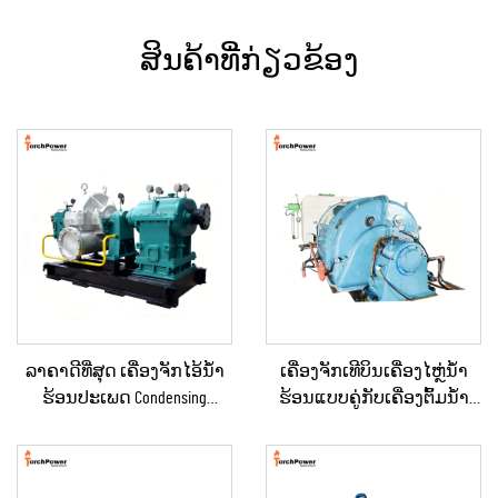
ສິນຄ້າທີ່ກ່ຽວຂ້ອງ
ລາຄາດີທີ່ສຸດ ເຄື່ອງຈັກໄອ້ນ້ຳ
ເຄື່ອງຈັກເທີບິນເຄື່ອງໄຫຼ່ນ້ຳ
ຮ້ອນປະເພດ Condensing
ຮ້ອນແບບຄູ່ກັບເຄື່ອງຕົ້ມນ້ຳ
ຂະໜາດ 10KW, 100KW, 250KW,
ຮ້ອນຄວາມດັນກັບຄືນ (Back
500KW, 1MW ສຳລັບການສະຫ
Pressure) ສອງຂັ້ນຕອນ 3MW-
ນອງພະລັງງານໃນ
10MW ໃໝ່/ໃຊ້ແລ້ວ ສຳລັບເຄື່ອງ