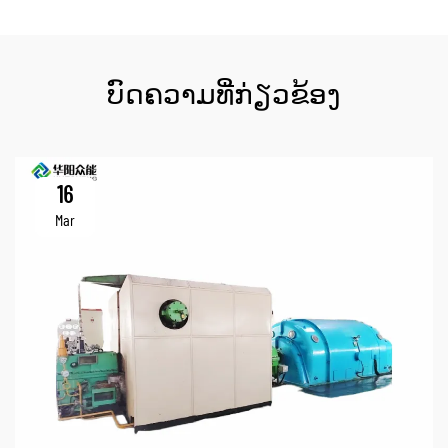
ບົດຄວາມທີ່ກ່ຽວຂ້ອງ
16
Mar