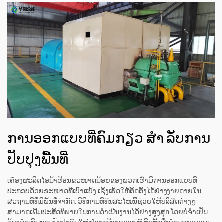
ການອອກແບບທີ່ຄົມກຽວ ສໍາ ລັບການ
ປັບປຸງພື້ນທີ່
ເຄື່ອງຜະລິດໄອນ້ຳຮ້ອນຂະໜາດນ້ອຍຂອງພວກເຮົາມີການອອກແບບທີ່
ປະກອບດ້ວຍຂະໜາດທີ່ເບົາແບ້ງ ເຊິ່ງເຮັດໃຫ້ຕິດຕັ້ງໄດ້ຢ່າງງ່າຍດາຍໃນ
ສະຖານທີ່ທີ່ມີພື້ນທີ່ຈຳກັດ. ວິທີການທີ່ທັນສະໄໝນີ້ຊ່ວຍໃຫ້ບໍລິສັດຕ່າງໆ
ສາມາດເພີ່ມປະສິດທິພາບໃນການດຳເນີນງານໄດ້ຢ່າງສູງສຸດ ໂດຍບໍ່ຈຳເປັນ