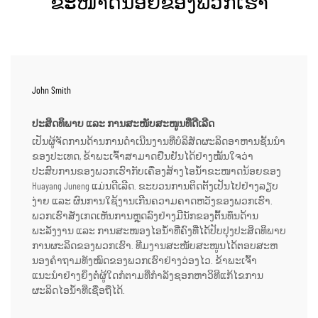
ຂະໜາດນ້ອຍຂອງພວກເຮົາ
John Smith
ປະສິດທິພາບ ແລະ ການສະໜັບສະໜູນທີ່ດີເລີດ
ເປັນຜູ້ຈັດການດ້ານການດຳເນີນງານທີ່ບໍລິສັດຜະລິດອາຫານຊັ້ນນຳ
ຂອງປະເທດ, ຂ້າພະເຈົ້າສາມາດຢືນຢັນໄດ້ຢ່າງໝັ້ນໃຈວ່າ
ປະສົບການຂອງພວກເຮົາກັບເຄື່ອງສ້າງໄອນ້ຳຂະໜາດນ້ອຍຂອງ
Huayang Juneng ແມ່ນດີເລີດ. ຂະບວນການຕິດຕັ້ງເປັນໄປຢ່າງລຽບ
ງ່າຍ ແລະ ຜົນການໃຊ້ງານເກີນຄວາມຄາດຫວັງຂອງພວກເຮົາ.
ພວກເຮົາສັງເກດເຫັນການຫຼຸດລົງຢ່າງມີນັກຂອງຕົ້ນທຶນດ້ານ
ພະລັງງານ ແລະ ການສະໜອງໄອນ້ຳທີ່ຄົງທີ່ໄດ້ປັບປຸງປະສິດທິພາບ
ການຜະລິດຂອງພວກເຮົາ. ທີມງານສະໜັບສະໜູນໄດ້ຕອບສະຫ
ນອງຄຳຖາມທັງໝົດຂອງພວກເຮົາຢ່າງວ່ອງໄວ. ຂ້າພະເຈົ້າ
ແນະນຳຢ່າງຍິ່ງຕໍ່ຜູ້ໃດກໍຕາມທີ່ກຳລັງຊອກຫາວິທີແກ້ໄຂການ
ຜະລິດໄອນ້ຳທີ່ເຊື່ອຖືໄດ້.