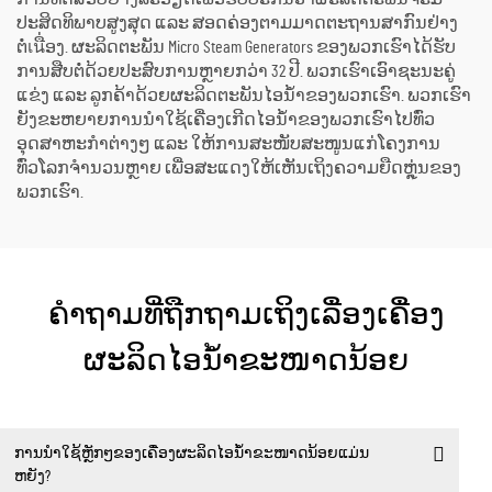
ປະສິດທິພາບສູງສຸດ ແລະ ສອດຄ່ອງຕາມມາດຕະຖານສາກົນຢ່າງ
ຕໍ່เนື່ອງ. ຜະລິດຕະພັນ Micro Steam Generators ຂອງພວກເຮົາໄດ້ຮັບ
ການສືບຕໍ່ດ້ວຍປະສົບການຫຼາຍກວ່າ 32 ປີ. ພວກເຮົາເອົາຊະນະຄູ່
ແຂ່ງ ແລະ ລູກຄ້າດ້ວຍຜະລິດຕະພັນໄອນ້ຳຂອງພວກເຮົາ. ພວກເຮົາ
ຍັງຂະຫຍາຍການນຳໃຊ້ເຄື່ອງເກີດໄອນ້ຳຂອງພວກເຮົາໄປທົ່ວ
ອຸດສາຫະກຳຕ່າງໆ ແລະ ໃຫ້ການສະໜັບສະໜູນແກ່ໂຄງການ
ທົ່ວໂລກຈຳນວນຫຼາຍ ເພື່ອສະແດງໃຫ້ເຫັນເຖິງຄວາມຍືດຫຼຸ່ນຂອງ
ພວກເຮົາ.
ຄຳຖາມທີ່ຖືກຖາມເຖິງເລື່ອງເຄື່ອງ
ຜະລິດໄອນ້ຳຂະໜາດນ້ອຍ
ການນຳໃຊ້ຫຼັກໆຂອງເຄື່ອງຜະລິດໄອນ້ຳຂະໜາດນ້ອຍແມ່ນ
ຫຍັງ?