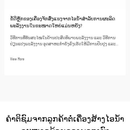
ຂໍ້ດີຫຼັກຂອງເຄື່ອງຈັກສົ່ງແຮງຈາກໄອນ້ຳສຳລັບການຜະລິດ
ພະລັງງານໃນຂະໜາດໃຫຍ່ແມ່ນຫຍັງ?
ວິທີການທີ່ທັນສະໄໝໃນດ້ານປະສິດທິພາບພະລັງງານ ແລະ ວິທີການ
ປ່ຽນແປງພະລັງງານ ອຸດສາຫະກຳຍັງຄົງເຮັດໃຫ້ມີການປັບປຸງ ແລະ
ອອກແບບຫນ່ວຍເຄື່ອງຈັກສູບໄອທີ່ມີຄວາມຮ້ອນສູງເຖິງຂີດຈຳກັດ
(super critical steam turbine units). ຫນ່ວຍເຫຼົ່ານີ້ສາມາດບັນລຸ
View More
ປະສິດທິພາບຄວາມຮ້ອນທີ່ດີເລີດເຖິງ 50% ຫຼື ສູງກວ່າເມື່ອໃຊ້ໃນການ
ຜະລິດພະລັງງານ. ນີ້ໝາຍຄວາມວ່າເມື່ອ...
ຄຳຕິຊົມຈາກລູກຄ້າຕໍ່ເຄື່ອງສ້າງໄອນ້ຳ