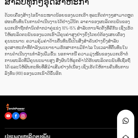
ສຳລັບທຸກໆອຸດສາຫະກຳ
ດ້ວຍເຄື່ອງສ້າງໄອນ້ຳຂະໜາດນ້ອຍຂອງພວກເຮົາ ທຸລະກິດຕ່າງໆສາມາດຫຼຸດ
ຜ່ອນຕົ້ນທຶນໃນການດຳເນີນງານໄດ້ຢ່າງມີນັກ. ລາຄາຂອງຜະລິດຕະພັນຂອງ
ພວກເຮົາຖືກກຳນົດຕໍ່າກວ່າຄູ່ແຂ່ງ 10%-15% ສຳລັບການຈັດຕັ້ງທີ່ຄືກັນ ເຊິ່ງເຮັດ
ໃຫ້ຜະລິດຕະພັນຂອງພວກເຮົາມີຄຸນຄ່າສູງຢ່າງຍິ່ງໂດຍບໍ່ຕ້ອງເສຍເຄື່ອງ
ຄຸນນະພາບ. ຄວາມຄຸ້ມຄ່າດ້ານຕົ້ນທຶນນີ້ເປັນສິ່ງສຳຄັນຢ່າງຍິ່ງສຳລັບ
ອຸດສາຫະກຳທີ່ກຳລັງພະຍາຍາມຮັກສາການມີກຳໄລ ໃນເວລາທີ່ຕົ້ນທຶນໃນ
ການດຳເນີນງານກຳລັງເພີ່ມຂຶ້ນ. ນອກຈາກນີ້ ຄວາມມຸ່ງໝັ້ນຂອງພວກເຮົາຕໍ່
ການຜະລິດທີ່ມີຄຸນນະພາບສູງ ສົ່ງຜົນໃຫ້ລູກຄ້າໄດ້ຮັບຜະລິດຕະພັນທີ່ເຊື່ອຖື
ໄດ້ ແລະໃຫ້ຜົນກະທົບທີ່ສົມ່ຳເສີມຢ່າງຕໍ່ເນື່ອງ ເຊິ່ງເຮັດໃຫ້ການຄືນທຶນການ
ລົງທຶນ (ROI) ຂອງພວກເຂົາດີຂຶ້ນອີກ.
ປະເພດຜະລິດຕະພັນ