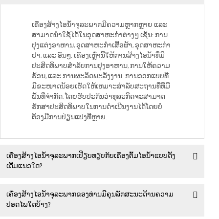
ເຄື່ອງສ້າງໄອນ້ຳຈຸລະພາກມີຄວາມຫຼາກຫຼາຍ ແລະ
ສາມາດນຳໃຊ້ໄດ້ໃນອຸດສາຫະກຳຕ່າງໆ ເຊັ່ນ: ການ
ປຸງແຕ່ງອາຫານ, ອຸດສາຫະກຳເສື້ອຜ້າ, ອຸດສາຫະກຳ
ຢາ, ແລະ ອື່ນໆ. ເຄື່ອງເຫຼົ່ານີ້ໃຫ້ການສ້າງໄອນ້ຳທີ່ມີ
ປະສິດທິພາບສຳລັບການປຸງອາຫານ, ການໃຫ້ຄວາມ
ຮ້ອນ, ແລະ ການຜະລິດພະລັງງານ. ການອອກແບບທີ່
ມີຂະໜາດນ້ອຍເຮັດໃຫ້ເຫມາະສຳລັບສະຖານທີ່ທີ່ມີ
ພື້ນທີ່ຈຳກັດ, ໂດຍຮັບປະກັນວ່າທຸລະກິດຈະສາມາດ
ຮັກສາປະສິດທິພາບໃນການດຳເນີນງານໄດ້ໂດຍບໍ່
ຕ້ອງມີການປ່ຽນແປງທີ່ຫຼາຍ.
ເຄື່ອງສ້າງໄອນ້ຳຈຸລະພາກເປີຽບທຽບກັບເຄື່ອງຕົ້ມໄອນ້ຳແບບດັ້ງ
ເດີມແນວໃດ?
ເຄື່ອງສ້າງໄອນ້ຳຈຸລະພາກຂອງທ່ານມີຄຸນລັກສະນະດ້ານຄວາມ
ປອດໄພໃດບ້າງ?