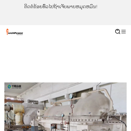
ຕິດຕໍ່ຂ້ອຍທົ່ວໄປຖ້າເຈັບພາບຫມຸດຫມົນ!