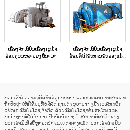
ອຸດສາຫະກຳ
ຜະລິດພະລັງງານໃນສະຖານີ
ພະລັງງານ
ເຄື່ອງຈັກເທີບິນເຄື່ອງໄຫຼ່ນ້ຳ
ເຄື່ອງຈັກເທີບິນເຄື່ອງໄຫຼ່ນ້ຳ
ຮ້ອນຄຸນນະພາບສູງ ທີ່ສາມາດ
ຮ້ອນທີ່ໄດ້ຮັບການຮັບຮອງແລ້ວ
ປັບແຕ່ງໄດ້ຕາມຄວາມ
ແລະ ຖືກບຳລຸງຮັກສາໃໝ່ຢ່າງ
ຕ້ອງການ 15MW, 20MW, 25MW,
ດີເລີດ ໃຊ້ແລ້ວ/ມືສອງ ຮວມທັງ
50MW, 70MW ສຳລັບວິທີແກ້ໄຂ
ເຄື່ອງຕົ້ມນ້ຳຮ້ອນ ສຳລັບການ
ດ້ານພະລັງງານໃນໂຮງງານ
ປ່ຽນພະລັງງານຄວາມຮ້ອນ
ເຄມີ ແລະ ໂຮງງານກົດເຄື່ອງ
ເປັນພະລັງງານໄຟຟ້າ
ພວກເຮົາມີຄວາມອຸທິດຕົນຕໍ່ຄຸນນະພາບ ແລະ ຂະບວນການຜະລິດທີ່
ຖືກປັບປຸງໃຫ້ດີຂຶ້ນຢູ່ທີ່ ບໍລິສັດ ຊານດົງ ຮູວາຍາງ ຈູນີ້ງ ເອເລັກຕຣິກ
ແພັກເຕີ ເຕັກໂນໂລຊີ ຈຳກັດ. ດ້ວຍເຕັກໂນໂລຊີທີ່ທັນສະໄໝ ແລະ
ພະນັກງານທີ່ໄດ້ຮັບການຝຶກອົບຮົມຢ່າງດີ, ສະຖານທີ່ຜະລິດຂອງ
ພວກເຮົາມີເນື້ອທີ່ຫຼາຍກວ່າ 62,000 ຕາລາງແມັດ. ພວກເຮົາດຳເນີນ
ການທົດສອບຢ່າງລະອຽດເພື່ອຮັບປະກັນວ່າຜະລິດຕະພັນຈະມີ