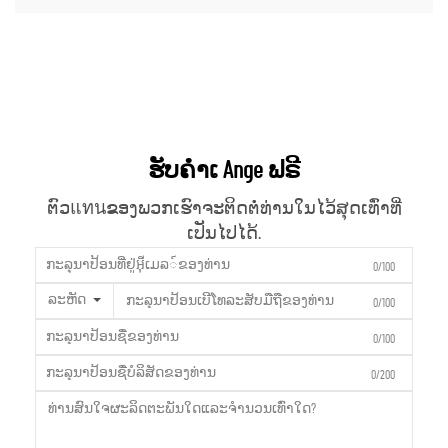
ຮັບຄຳເ Ange ຟຣີ
ຕົວแทนຂອງພວກເຮົາຈະຕິດຕໍ່ທ່ານໃນໄວ້ສຸດເທົ່າທີ່
ເປັນໄປໄດ້.
0/100
ລະຫັດ
0/100
0/100
0/200