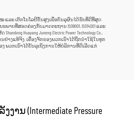
ຮງງານ
ພະລັງງານຄວາມຮ້ອນເປັນ
ພະລັງງານໄຟຟ້າ
ລະ ເຕັກໂນໂລຢີຂັ້ນສູງເພື່ອບັນລຸຜົນໄດ້ຮັບທີ່ດີທີ່ສຸດ
າບທີ່ສອດຄ່ອງກັບມາດຕະຖານ ISO9001, ISO14001 ແລະ
andong Huayang Juneng Electric Power Technology Co.,
ານຢ່າງແທ້ຈິງ. ເຄື່ອງຈັກຂອງພວກເຮົາໄດ້ຖືກນຳໃຊ້ໃນທຸກ
ງ ພວກເຮົາໄດ້ບັນລຸເຖິງການໃຫ້ບໍລິການທີ່ດີເລີດແກ່
ງານ (Intermediate Pressure