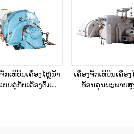
ງຈັກເທີບິນເຄື່ອງໄຫຼ່ນ້ຳ
ເຄື່ອງຈັກເທີບິນເຄື່ອງໄ
ບບຄູ່ກັບເຄື່ອງຕົ້ມນ້ຳ
ຮ້ອນຄຸນນະພາບສູງ 
ຄວາມດັນກັບຄືນ (Back
ສາມາດປັບແຕ່ງໄດ້
ure) ສອງຂັ້ນຕອນ 3MW-
ຄວາມຕ້ອງການ 15MW, 
 ໃໝ່/ໃຊ້ແລ້ວ ສຳລັບ
25MW, 50MW, 70MW ສຳລ
ອງຜະລິດພະລັງງານໃນ
ແກ້ໄຂດ້ານພະລັງງ