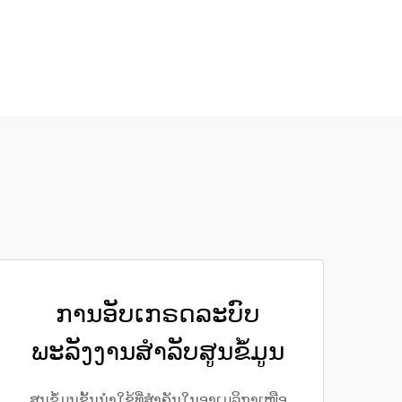
ການອັບເກຣດລະບົບ
ພະລັງງານສຳລັບສູນຂໍ້ມູນ
ສູນຂໍ້ມູນຊັ້ນນຳໃຊ້ທີ່ສຳຄັນໃນອາເມລິກາເໜືອ