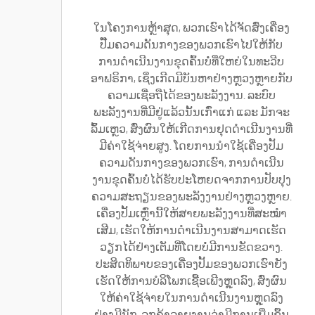
ໃນໂຄງການຫຼ້າສຸດ, ພວກເຮົາໄດ້ຈັດສົ່ງເຄື່ອງ
ປັ໊ມຄວາມດັນກາງຂອງພວກເຮົາໄປໃຫ້ກັບ
ການດຳເນີນງານຂຸດຄົ້ນບໍ່ທີ່ໃຫຍ່ໃນທະວີບ
ອາຟຣິກາ, ເຊິ່ງເກີດມີບັນຫາຢ່າງຫຼວງຫຼາຍກັບ
ຄວາມເຊື່ອຖືໄດ້ຂອງພະລັງງານ. ລະບົບ
ພະລັງງານທີ່ມີຢູ່ແລ້ວນັ້ນເກົ່າແກ່ ແລະ ມັກຈະ
ລົ້ມເຫຼວ, ສົ່ງຜົນໃຫ້ເກີດການຢຸດດຳເນີນງານທີ່
ມີຄ່າໃຊ້ຈ່າຍສູງ. ໂດຍການນຳໃຊ້ເຄື່ອງປັ້ມ
ຄວາມດັນກາງຂອງພວກເຮົາ, ການດຳເນີນ
ງານຂຸດຄົ້ນບໍ່ໄດ້ຮັບປະໂຫຍດຈາກການປັບປຸງ
ຄວາມສະຖຽນຂອງພະລັງງານຢ່າງຫຼວງຫຼາຍ.
ເຄື່ອງປັ້ມເຫຼົ່ານີ້ໃຫ້ສາຍພະລັງງານທີ່ສະໝຳ
ເສີມ, ເຮັດໃຫ້ການດຳເນີນງານສາມາດເຮັດ
ວຽກໄດ້ຢ່າງເຕັມທີ່ໂດຍບໍ່ມີການຂັດຂວາງ.
ປະສິດທິພາບຂອງເຄື່ອງປັ້ມຂອງພວກເຮົາຍັງ
ເຮັດໃຫ້ການບໍລິໂພກເຊື້ອເພີງຫຼຸດລົງ, ສົ່ງຜົນ
ໃຫ້ຄ່າໃຊ້ຈ່າຍໃນການດຳເນີນງານຫຼຸດລົງ