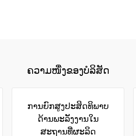
ຮັບເອົາລາຄາ
ຄວາມໜື່ງຂອງບໍລິສັດ
ການຍົກສູງປະສິດທິພາບ
ດ້ານພະລັງງານໃນ
ສະຖານທີ່ຜະລິດ