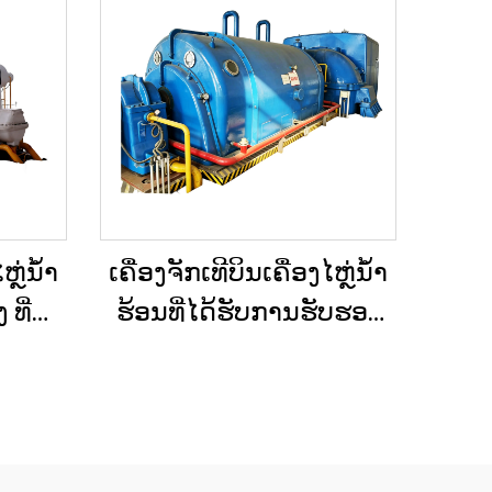
ຫຼ່ນ້ຳ
ເຄື່ອງຈັກເທີບິນເຄື່ອງໄຫຼ່ນ້ຳ
ທີ່
ຮ້ອນທີ່ໄດ້ຮັບການຮັບຮອງ
ຕາມ
ແລ້ວ ແລະ ຖືກບຳລຸງຮັກສາ
20MW,
ໃໝ່ຢ່າງດີເລີດ ໃຊ້ແລ້ວ/ມື
ັບວິທີ
ສອງ ຮວມທັງເຄື່ອງຕົ້ມນ້ຳ
ານໃນ
ຮ້ອນ ສຳລັບການປ່ຽນ