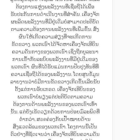
ຕ້ອງການແຫຼ່ງພະລັງງານທີ່ເຊື່ອຖືໄດ້ເພື່ອ
ຮັບປະກັນການດຳເນີນງານທີ່ສຳຄັນ. ເຄື່ອງຈັກ
ຜະລິດພະລັງງານທີ່ມີຢູ່ເດີມບໍ່ສາມາດປະຕິບັດ
ຕາມຄວາມຕ້ອງການພະລັງງານທີ່ເພີ່ມຂຶ້ນ, ສົ່ງ
ຜົນໃຫ້ເກີດຄວາມສ່ຽງທີ່ຈະເກີດການ
ຂັດຂວາງ. ພວກເຮົາໄດ້ຈັດຫາເຄື່ອງຈັກເທີບິນ
ຄວາມດັນກາງຂອງພວກເຮົາ ເຊິ່ງຖືກບູລະນາ
ການເຂົ້າກັບລະບົບພະລັງງານທີ່ມີຢູ່ເດີມຂອງ
ພວກເຂົາ. ຜົນທີ່ໄດ້ຮັບແມ່ນການປັບປຸງທັນທີທີ່
ຄວາມເຊື່ອຖືໄດ້ຂອງພະລັງງານ, ໂດຍສູນຂໍ້ມູນ
ລາຍງານວ່າບໍ່ມີການຂັດຂວາງເກີດຂຶ້ນເລີຍນັບ
ຕັ້ງແຕ່ການອັບເກຣດ. ເຄື່ອງຈັກເທີບິນຂອງ
ພວກເຮົາບໍ່ພຽງແຕ່ປະຕິບັດຕາມຄວາມ
ຕ້ອງການດ້ານພະລັງງານຂອງພວກເຂົາເທົ່າ
ນັ້ນ, ແຕ່ຍັງເຮັດວຽກດ້ວຍການປ່ອຍມົລະພິດທີ່
ຕ່ຳກວ່າ, ສอดຄ່ອງກັບເປົ້າໝາຍດ້ານ
ສິ່ງແວດລ້ອມຂອງພວກເຂົາ. ໂຄງການນີ້ເປັນ
ຕົວຢ່າງທີ່ຊັດເຈນວ່າ ເຄື່ອງຈັກເທີບິນຄວາມດັນ