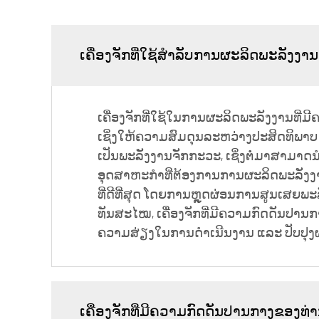
ເຄື່ອງຈັກທີ່ໃຊ້ສຳລັບການຜະລິດພະລັງງານ (
ເຄື່ອງຈັກທີ່ໃຊ້ໃນການຜະລິດພະລັງງານທີ່
ເຊິ່ງໃຫ້ຄວາມສົມດຸນລະຫວ່າງປະສິດທິພາ
ເປັນພະລັງງານຈັກກະວະ, ເຊິ່ງຕໍ່ມາສາມາດນຳໄ
ອຸດສາຫະກຳທີ່ຕ້ອງການການຜະລິດພະລັງງານທີ
ທີ່ດີທີ່ສຸດ ໂດຍການຫຼຸດຜ່ອນການສູນເສຍພະ
ທັນສະໄໝ, ເຄື່ອງຈັກທີ່ມີຄວາມກົດດັນປານ
ຄວາມສ່ຽງໃນການດຳເນີນງານ ແລະ ປັບປຸງ
ເຄື່ອງຈັກທີ່ມີຄວາມກົດດັນປານກາງຂອງທ່າ