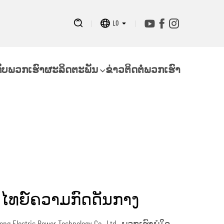
LO
ກັບພວກເຮົາ
ຜະລິດຕະພັນ
ຂ່າວ
ຕິດຕໍ່ພວກເຮົາ
ຈັກໄທຍ໌ຄວາມກົດດັນກາງ