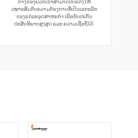
ກາງຂອງພວກເຮົາສາມາດປັບແຕ່ງໃຫ້
ເໝາະສົມກັບຄວາມຕ້ອງການທີ່ເປັນເອກະລັກ
ຂອງແຕ່ລະອຸດສາຫະກຳ ເພື່ອຮັບປະກັນ
ປະສິດທິພາບສູງສຸດ ແລະ ຄວາມເຊື່ອຖືໄດ້.