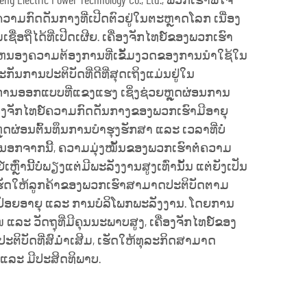
eng Electric Power Technology Co., Ltd., ພວກເຮົາພໍໃຈ
າມກົດດັນກາງທີ່ເປີດຕົວຢູ່ໃນຕະຫຼາດໂລກ ເນື່ອງ
່ອຖືໄດ້ທີ່ເປີດເຜີຍ. ເຄື່ອງຈັກໄທຍ໌ຂອງພວກເຮົາ
ນອງຄວາມຕ້ອງການທີ່ເຂັ້ມງວດຂອງການນຳໃຊ້ໃນ
ນການປະຕິບັດທີ່ດີທີ່ສຸດເຖິງແມ່ນຢູ່ໃນ
ການອອກແບບທີ່ແຂງແຮງ ເຊິ່ງຊ່ວຍຫຼຸດຜ່ອນການ
່ອງຈັກໄທຍ໌ຄວາມກົດດັນກາງຂອງພວກເຮົາມີອາຍຸ
ຸດຜ່ອນຕົ້ນທຶນການບໍາຮຸງຮັກສາ ແລະ ເວລາທີ່ບໍ່
 ນອກຈາກນີ້, ຄວາມມຸ່ງໝັ້ນຂອງພວກເຮົາຕໍ່ຄວາມ
໌ເຫຼົ່ານີ້ບໍ່ພຽງແຕ່ມີພະລັງງານສູງເທົ່ານັ້ນ ແຕ່ຍັງເປັນ
, ເຮັດໃຫ້ລູກຄ້າຂອງພວກເຮົາສາມາດປະຕິບັດຕາມ
ຍອາຍຸ ແລະ ການບໍລິໂພກພະລັງງານ. ໂດຍການ
ແລະ ວັດຖຸທີ່ມີຄຸນນະພາບສູງ, ເຄື່ອງຈັກໄທຍ໌ຂອງ
ິບັດທີ່ສົມ່ຳເສີມ, ເຮັດໃຫ້ທຸລະກິດສາມາດ
ແລະ ມີປະສິດທິພາບ.