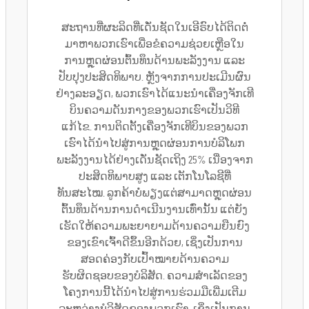
ສະຖານທີ່ຜະລິດທີ່ເດັ່ນຊັດໃນເອີຣົບໄດ້ຕິດຕໍ່
ມາຫາພວກເຮົາເພື່ອຂໍຄວາມຊ່ວຍເຫຼືອໃນ
ການຫຼຸດຜ່ອນຕົ້ນທຶນດ້ານພະລັງງານ ແລະ
ປັບປຸງປະສິດທິພາບ. ຫຼັງຈາກການປະເມີນຜົນ
ຢ່າງລະອຽດ, ພວກເຮົາໄດ້ແນະນຳເຄື່ອງຈັກເທີ
ບິນຄວາມດັນກາງຂອງພວກເຮົາເປັນວິທີ
ແກ້ໄຂ. ການຕິດຕັ້ງເຄື່ອງຈັກເທີບິນຂອງພວກ
ເຮົາໄດ້ນຳໄປສູ່ການຫຼຸດຜ່ອນການບໍລິໂພກ
ພະລັງງານໄດ້ຢ່າງເດັ່ນຊັດເຖິງ 25% ເນື່ອງຈາກ
ປະສິດທິພາບສູງ ແລະ ເຕັກໂນໂລຊີທີ່
ທັນສະໄໝ. ລູກຄ້າບໍ່ພຽງແຕ່ສາມາດຫຼຸດຜ່ອນ
ຕົ້ນທຶນດ້ານການດຳເນີນງານເທົ່ານັ້ນ ແຕ່ຍັງ
ເຮັດໃຫ້ຄວາມພະຍາຍາມດ້ານຄວາມຍືນຍົງ
ຂອງເຂົາເຈົ້າດີຂຶ້ນອີກດ້ວຍ, ເຊິ່ງເປັນການ
ສອດຄ່ອງກັບເປົ້າໝາຍດ້ານຄວາມ
ຮັບຜິດຊອບຂອງບໍລິສັດ. ຄວາມສຳເລັດຂອງ
ໂຄງການນີ້ໄດ້ນຳໄປສູ່ການຮ່ວມມືເພີ່ມເຕີມ