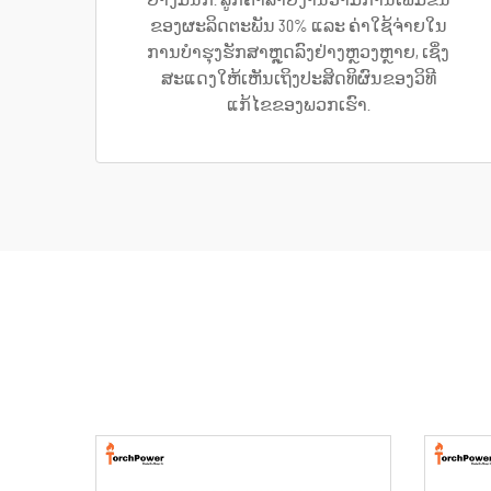
ຢ່າງມີນັກ. ລູກຄ້າລາຍງານວ່າມີການເພີ່ມຂຶ້ນ
ຂອງຜະລິດຕະພັນ 30% ແລະ ຄ່າໃຊ້ຈ່າຍໃນ
ການບໍາຮຸງຮັກສາຫຼຸດລົງຢ່າງຫຼວງຫຼາຍ, ເຊິ່ງ
ສະແດງໃຫ້ເຫັນເຖິງປະສິດທິຜົນຂອງວິທີ
ແກ້ໄຂຂອງພວກເຮົາ.