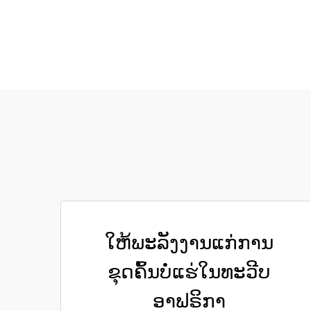
ໃຫ້ພະລັງງານແກ່ການ
ຂຸດຄົ້ນບໍ່ແຮ່ໃນທະວີບ
ອາຟຣິກາ