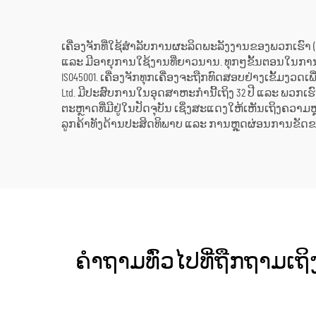
ສ
ເຄື່ອງຈັກທີ່ໃຊ້ສຳລັບການຜະລິດພະລັງງານຂອງພວກເຮົາ (Inte
ແລະ ມີອາຍຸການໃຊ້ງານທີ່ຍາວນານ. ທຸກໆຂັ້ນຕອນໃນກາ
ISO45001. ເຄື່ອງຈັກທຸກເຄື່ອງຈະຖືກທົດສອບຢ່າງເຂັ້ມງວດເພື
Ltd. ມີປະສົບການໃນອຸດສາຫະກຳນີ້ເຖິງ 32 ປີ ແລະ ພວກເຮ
ຕະຫຼາດທີ່ມີຢູ່ໃນປັດຈຸບັນ ເຊິ່ງສະແດງໃຫ້ເຫັນເຖິງຄວາມ
ລູກຄ້າທັງດ້ານປະສິດທິພາບ ແລະ ການຫຼຸດຜ່ອນການຂັດຂວ
ຄຳຖາມທົ່ວໄປທີ່ຖືກຖາມເຖິງເ