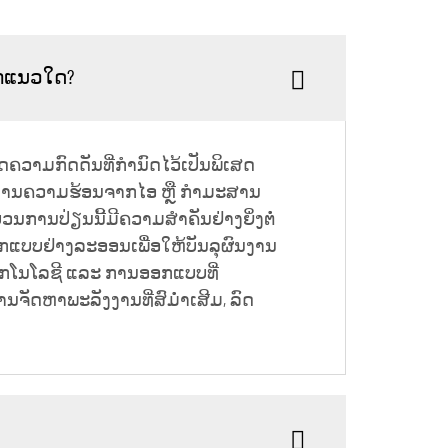
ວຽກແນວໃດ?
ຄວາມກົດດັນທີ່ກຳນົດໄວ້ເປັນພິເສດ
ັງງານຄວາມຮ້ອນຈາກໄອ ຫຼື ກຳມະສານ
ບວນການປ່ຽນນີ້ມີຄວາມສຳຄັນຢ່າງຍິ່ງຕໍ່
ອອກແບບຢ່າງລະອອນເພື່ອໃຫ້ບັນລຸຜົນງານ
ເຕັກໂນໂລຊີ ແລະ ການອອກແບບທີ່
ນຈັດຫາພະລັງງານທີ່ສົມ່ຳເສີມ, ລົດ