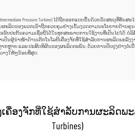
ະຖານີພະລັງງານ
ໂຮງງານເຄມີ ແລະ ໂ
ກົດເຄື່ອງ
rmediate Pressure Turbine) ໄດ້ຖືກອອກແບບຂຶ້ນດ້ວຍວັດສະດຸທີ່ທັນສະໄໝ ແ
ນຜະລິດຂອງພວກເຮົາຖືກຄວບຄຸມຢ່າງເຂັ້ມງວດຕາມນະໂຍບາຍດ້ານຄຸນນະພ
່ອຮັບປະກັນຄວາມເຊື່ອຖືໄດ້ໃນທຸກສະພາບການໃຊ້ງານທີ່ເປັນໄປໄດ້. ບໍລິສັດ Sh
ົາເປັນຜູ້ນຳໜ້າດ້ານເຕັກໂນໂລຢີເຄື່ອງຈັກທີ່ໃຊ້ສຳລັບການຜະລິດພະລັງງ
ຫຼາກຫຼາຍ ແລະ ປະສິດທິຜົນຂອງຜະລິດຕະພັນ. ດ້ວຍການປັບປຸງຢ່າງຕໍ່ເນື່ອ
າງໃຫ້ໆນ້ອຍທີ່ສຸດ.
ຄື່ອງຈັກທີ່ໃຊ້ສຳລັບການຜະລິດພະລັງ
Turbines)