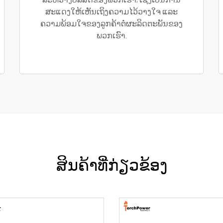
ລະຫວ່າງບໍລິສັດຂອງພວກເຮົາ, ເຊິ່ງເປັນການ
ສະແດງໃຫ້ເຫັນເຖິງຄວາມໄວ້ວາງໃຈ ແລະ
ຄວາມພ້ອມໃຈຂອງລູກຄ້າຕໍ່ຜະລິດຕະພັນຂອງ
ພວກເຮົາ.
ສິນຄ້າທີ່ກ່ຽວຂ້ອງ