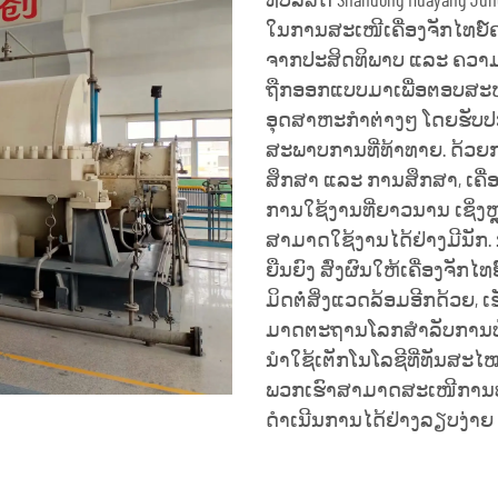
ທີ່ບໍລິສັດ Shandong Huayang Jun
ໃນການສະເໜີເຄື່ອງຈັກໄທຍ໌ຄວ
ຈາກປະສິດທິພາບ ແລະ ຄວາມເຊື
ຖືກອອກແບບມາເພື່ອຕອບສະຫ
ອຸດສາຫະກຳຕ່າງໆ ໂດຍຮັບປະກັ
ສະພາບການທີ່ທ້າທາຍ. ດ້ວຍ
ສຶກສາ ແລະ ການສຶກສາ, ເຄື
ການໃຊ້ງານທີ່ຍາວນານ ເຊິ່ງຫຼ
ສາມາດໃຊ້ງານໄດ້ຢ່າງມີນັກ.
ຍືນຍົງ ສົ່ງຜົນໃຫ້ເຄື່ອງຈັກໄທຍ
ມິດຕໍ່ສິ່ງແວດລ້ອມອີກດ້ວຍ
ມາດຕະຖານໂລກສຳລັບການປ່ອ
ນຳໃຊ້ເຕັກໂນໂລຊີທີ່ທັນສະໄໝ 
ພວກເຮົາສາມາດສະເໜີການປະຕ
ດຳເນີນການໄດ້ຢ່າງລຽບງ່າຍ 