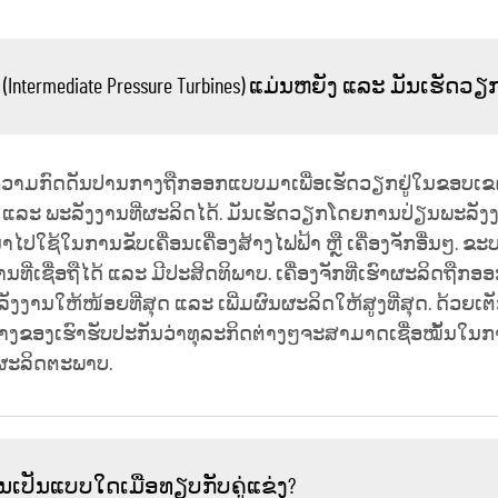
Intermediate Pressure Turbines) ແມ່ນຫຍັງ ແລະ ມັນເຮັດ
ມີຄວາມກົດດັນປານກາງຖືກອອກແບບມາເພື່ອເຮັດວຽກຢູ່ໃນຂອບເຂດ
ບ ແລະ ພະລັງງານທີ່ຜະລິດໄດ້. ມັນເຮັດວຽກໂດຍການປ່ຽນພະລ
ປໃຊ້ໃນການຂັບເຄື່ອນເຄື່ອງສ້າງໄຟຟ້າ ຫຼື ເຄື່ອງຈັກອື່ນໆ. ຂະ
່ເຊື່ອຖືໄດ້ ແລະ ມີປະສິດທິພາບ. ເຄື່ອງຈັກທີ່ເຮົາຜະລິດຖືກ
ລັງງານໃຫ້ໜ້ອຍທີ່ສຸດ ແລະ ເພີ່ມຜົນຜະລິດໃຫ້ສູງທີ່ສຸດ. ດ້ວຍ
ກາງຂອງເຮົາຮັບປະກັນວ່າທຸລະກິດຕ່າງໆຈະສາມາດເຊື່ອໝັ້ນໃນກາ
ຜະລິດຕະພາບ.
ນເປັນແບບໃດເມື່ອທຽບກັບຄູ່ແຂ່ງ?