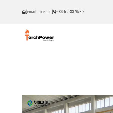
ົນ!
ຕິດຕໍ່ຂ້ອຍທົ່ວໄປຖ້າເຈັບພາບຫມຸດຫມົນ!
[email protected]
+86-531-88767812