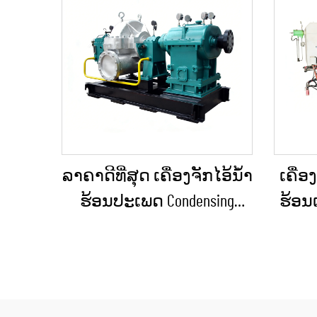
ລາຄາດີທີ່ສຸດ ເຄື່ອງຈັກໄອ້ນ້ຳ
ເຄື່ອ
ຮ້ອນປະເພດ Condensing
ຮ້ອນແ
ຂະໜາດ 10KW, 100KW, 250KW,
ຮ້ອນ
500KW, 1MW ສຳລັບການສະຫ
Press
ນອງພະລັງງານໃນ
10MW
ອຸດສາຫະກຳ
ເຄື່