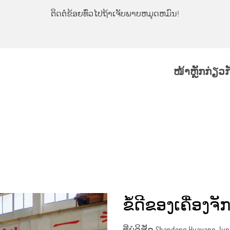
ຕິດຕໍ່ຂ້ອຍທົ່ວໄປຖ້າເຈັບພາບຫມຸດຫມົນ!
ໜ້າຫຼັກ
ກ່ຽວ
ຂໍ້ດີຂອງເຄື່ອງ